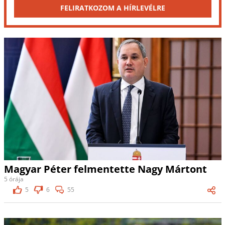
FELIRATKOZOM A HÍRLEVÉLRE
Magyar Péter felmentette Nagy Mártont
5 órája
5
6
55