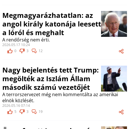
Megmagyarázhatatlan: az
angol király katonája leesett
a lóról és meghalt
A rendőrség nem érti.
2026.05.17 10:24
0
3
12
Nagy bejelentés tett Trump:
megölték az Iszlám Állam
második számú vezetőjét
A terrorszervezet még nem kommentálta az amerikai
elnök közlését.
2026.05.16 07:14
5
3
19