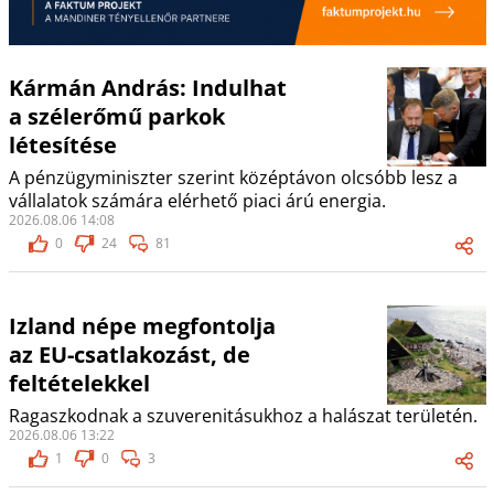
Kármán András: Indulhat
a szélerőmű parkok
létesítése
A pénzügyminiszter szerint középtávon olcsóbb lesz a
vállalatok számára elérhető piaci árú energia.
2026.08.06 14:08
0
24
81
Izland népe megfontolja
az EU-csatlakozást, de
feltételekkel
Ragaszkodnak a szuverenitásukhoz a halászat területén.
2026.08.06 13:22
1
0
3