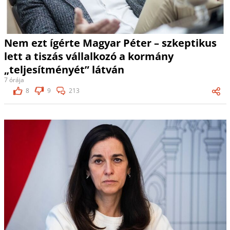
Nem ezt ígérte Magyar Péter – szkeptikus
lett a tiszás vállalkozó a kormány
„teljesítményét” látván
7 órája
8
9
213