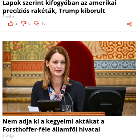
Lapok szerint kifogyóban az amerikai
precíziós rakéták, Trump kiborult
8 órája
2
0
16
Nem adja ki a kegyelmi aktákat a
Forsthoffer-féle államfői hivatal
8 órája