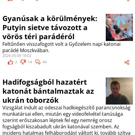
Gyanúsak a körülmények:
Putyin sietve távozott a
vörös téri parádéról
Feltűnően visszafogott volt a Győzelem napi katonai
parádé Moszkvában.
2026.05.09 18:02
2
14
44
Hadifogságból hazatért
katonát bántalmaztak az
ukrán toborzók
Vizsgálat indult az odeszai hadkiegészítő parancsnokság
munkatársai ellen, miután egy videofelvétel tanúsága
szerint erőszakosan léptek fel egy nemrég orosz
fogságból kiszabadult ukrán katonával szemben. Az
incidens hatalmas felháborodást váltott ki, tovább szítva