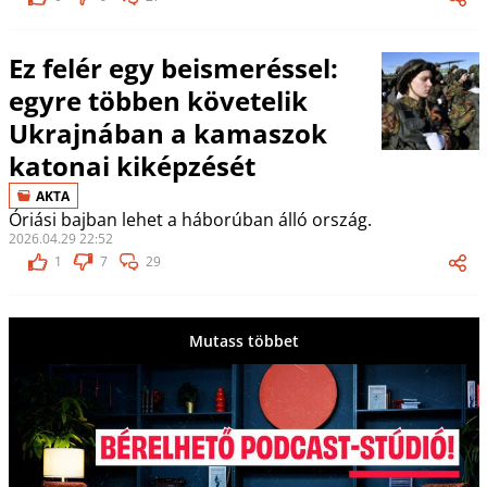
Ez felér egy beismeréssel:
egyre többen követelik
Ukrajnában a kamaszok
katonai kiképzését
AKTA
Óriási bajban lehet a háborúban álló ország.
2026.04.29 22:52
1
7
29
Mutass többet