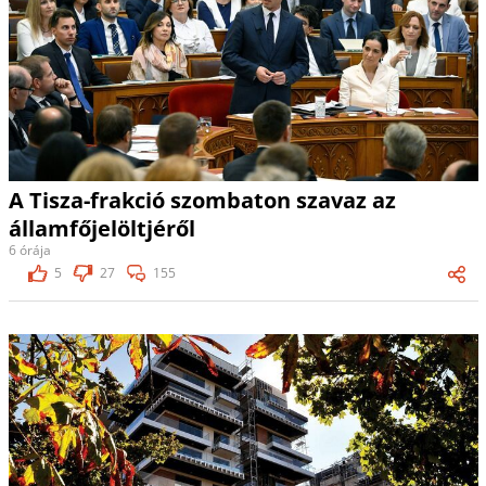
A Tisza-frakció szombaton szavaz az
államfőjelöltjéről
6 órája
5
27
155