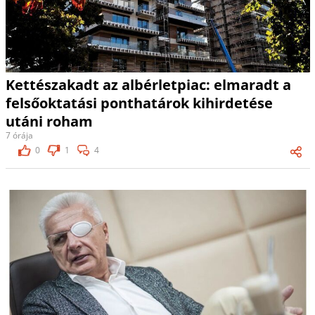
Kettészakadt az albérletpiac: elmaradt a
felsőoktatási ponthatárok kihirdetése
utáni roham
7 órája
0
1
4