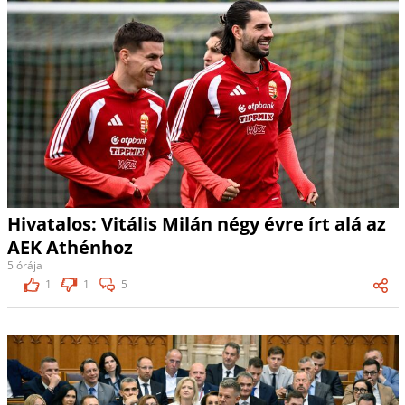
Hivatalos: Vitális Milán négy évre írt alá az
AEK Athénhoz
5 órája
1
1
5