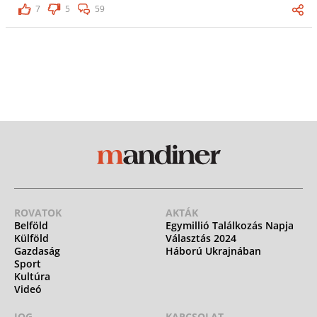
7
5
59
ROVATOK
AKTÁK
Belföld
Egymillió Találkozás Napja
Külföld
Választás 2024
Gazdaság
Háború Ukrajnában
Sport
Kultúra
Videó
JOG
KAPCSOLAT