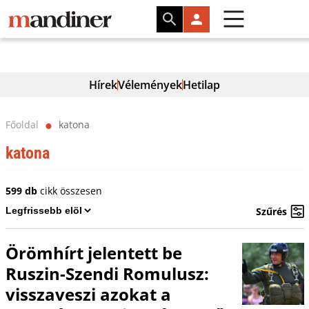
Hírek
Vélemények
Hetilap
Főoldal
katona
⬤
katona
599 db
cikk összesen
Szűrés
Örömhírt jelentett be
Ruszin-Szendi Romulusz:
visszaveszi azokat a