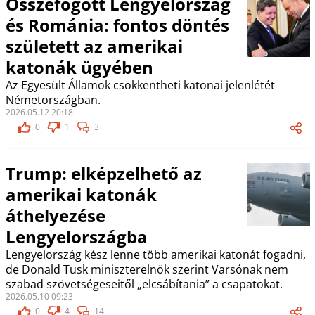
Összefogott Lengyelország
és Románia: fontos döntés
született az amerikai
katonák ügyében
Az Egyesült Államok csökkentheti katonai jelenlétét
Németországban.
2026.05.12 20:18
0
1
3
Trump: elképzelhető az
amerikai katonák
áthelyezése
Lengyelországba
Lengyelország kész lenne több amerikai katonát fogadni,
de Donald Tusk miniszterelnök szerint Varsónak nem
szabad szövetségeseitől „elcsábítania” a csapatokat.
2026.05.10 09:23
0
4
14