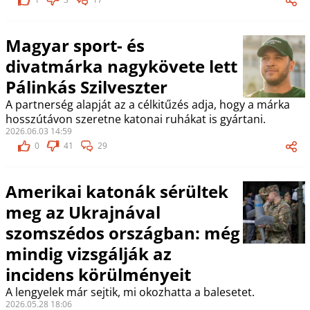
Magyar sport- és
divatmárka nagykövete lett
Pálinkás Szilveszter
A partnerség alapját az a célkitűzés adja, hogy a márka
hosszútávon szeretne katonai ruhákat is gyártani.
2026.06.03 14:59
0
41
29
Amerikai katonák sérültek
meg az Ukrajnával
szomszédos országban: még
mindig vizsgálják az
incidens körülményeit
A lengyelek már sejtik, mi okozhatta a balesetet.
2026.05.28 18:06