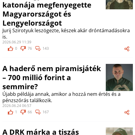
katonája megfenyegette
Magyarországot és
Lengyelországot
Jurij Szirotyuk leszögezte, készek akár dróntámadásokra
is.
2026.06.29 11:39
0
76
143
A haderő nem piramisjáték
– 700 millió forint a
semmire?
Újabb példája annak, amikor a hozzá nem értés és a
pénzszórás találkozik.
2026.06.24 06:57
1
66
167
A DRK márka a tiszás