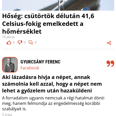
Hőség: csütörtök délután 41,6
Celsius-fokig emelkedett a
hőmérséklet
16 perce
0
0
0
GYURCSÁNY FERENC
Facebook
Aki lázadásra hívja a népet, annak
számolnia kell azzal, hogy a népet nem
lehet a győzelem után hazaküldeni
A forradalom ugyanis nemcsak a régi hatalmat dönti
meg, hanem felmondja az engedelmesség korábbi
szabályait is.
5 órája