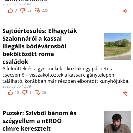
2026.08.06 12:42
3
52
225
Sajtóértesülés: Elhagyták
Szalonnáról a kassai
illegális bódévárosból
beköltözött roma
családok
A felnőttek és a gyermekek – köztük egy párhetes
csecsemő – visszaköltöztek a kassai cigánytelepen
található, korábban már részben elbontott kunyhójukba.
2026.08.06 12:39
10
1
26
Puzsér: Szívből bánom és
szégyellem a nERDŐ
címre keresztelt