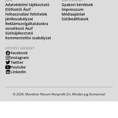
Adatvédelmi tájékoztató
Gyakori kérdések
Előfizetői Ászf
Impresszum
Felhasználási feltételek
Médiaajánlat
Játékszabályzat
Sütibeállítások
Reklámszolgáltatásokra
vonatkozó Ászf
Sütitájékoztató
Kommentelési szabályzat
KÖVESS MINKET
Facebook
Instagram
Twitter
Youtube
LinkedIn
© 2026. Mandiner Novum Nonprofit Zrt. Minden jog fenntartva!