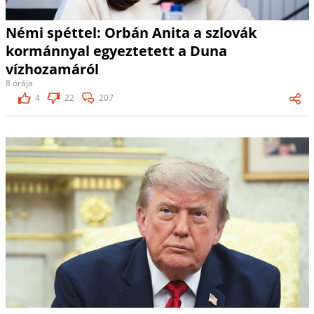
Némi spéttel: Orbán Anita a szlovák
kormánnyal egyeztetett a Duna
vízhozamáról
8 órája
4
22
207