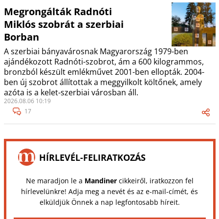
Megrongálták Radnóti
Miklós szobrát a szerbiai
Borban
A szerbiai bányavárosnak Magyarország 1979-ben
ajándékozott Radnóti-szobrot, ám a 600 kilogrammos,
bronzból készült emlékművet 2001-ben ellopták. 2004-
ben új szobrot állítottak a meggyilkolt költőnek, amely
azóta is a kelet-szerbiai városban áll.
2026.08.06 10:19
17
HÍRLEVÉL-FELIRATKOZÁS
Ne maradjon le a
Mandiner
cikkeiről, iratkozzon fel
hírlevelünkre! Adja meg a nevét és az e-mail-címét, és
elküldjük Önnek a nap legfontosabb híreit.