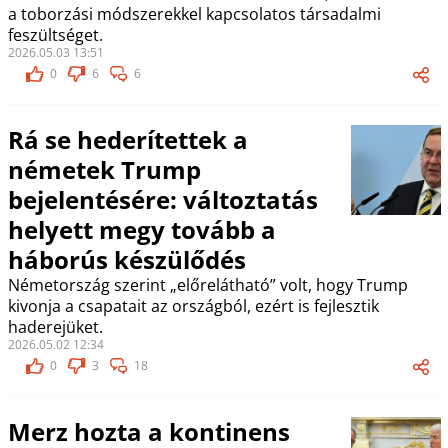
a toborzási módszerekkel kapcsolatos társadalmi
feszültséget.
2026.05.03 13:51
0
6
6
Rá se hederítettek a
németek Trump
bejelentésére: változtatás
helyett megy tovább a
háborús készülődés
Németország szerint „előrelátható” volt, hogy Trump
kivonja a csapatait az országból, ezért is fejlesztik
haderejüket.
2026.05.02 12:34
0
3
18
Merz hozta a kontinens