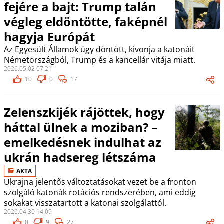
fejére a bajt: Trump talán
végleg eldöntötte, faképnél
hagyja Európát
Az Egyesült Államok úgy döntött, kivonja a katonáit
Németországból, Trump és a kancellár vitája miatt.
2026.05.02 07:21
10
0
17
Zelenszkijék rájöttek, hogy
háttal ülnek a moziban? –
emelkedésnek indulhat az
ukrán hadsereg létszáma
AKTA
Ukrajna jelentős változtatásokat vezet be a fronton
szolgáló katonák rotációs rendszerében, ami eddig
sokakat visszatartott a katonai szolgálattól.
2026.04.30 14:09
0
9
27