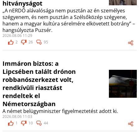
hitványságot
„A nERDŐ alávalósága nem pusztán az én személyes
szégyenem, és nem pusztán a Szélsőközép szégyene,
hanem a magyar kultúra sérelmére elkövetett botrány” –
hangsúlyozta Puzsér.
2026.08.06 11:29
2
26
95
Immáron biztos: a
Lipcsében talált drónon
robbanószerkezet volt,
rendkívüli riasztást
rendeltek el
Németországban
A német belügyminiszter figyelmeztetést adott ki.
2026.08.06 11:03
1
10
44