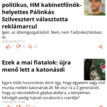
politikus, HM kabinetfőnök-
helyettes Pálinkás
Szilvesztert választotta
reklámarcul
Igen, az államigazgatásból. Nem, nem Tadzsikisztánban;
itt.
2026.06.06 07:12
1
26
52
Ezek a mai fiatalok: újra
menő lett a katonásdi
Egyre több huszonéves dönt úgy, hogy egyetem vagy civil
munka mellett katonának áll. Mi viszi rá a Z generációt,
hogy az okostelefont gépkarabélyra, a kényelmes
hétvégét pedig hajnali sorakozóra cserélje?
2026.06.05 17:59
1
3
17