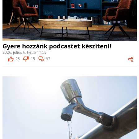
Gyere hozzánk podcastet készíteni!
2026. július 6. hétfő 11:58
28
15
93