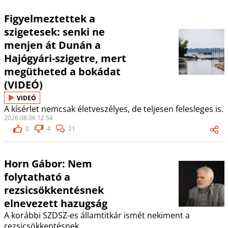
Figyelmeztettek a
szigetesek: senki ne
menjen át Dunán a
Hajógyári-szigetre, mert
megütheted a bokádat
(VIDEÓ)
VIDEÓ
A kísérlet nemcsak életveszélyes, de teljesen felesleges is.
2026.08.06 12:54
0
4
21
Horn Gábor: Nem
folytatható a
rezsicsökkentésnek
elnevezett hazugság
A korábbi SZDSZ-es államtitkár ismét nekiment a
rezsicsökkentésnek.