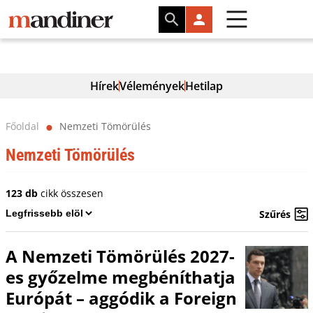
Hírek
Vélemények
Hetilap
Főoldal
Nemzeti Tömörülés
⬤
Nemzeti Tömörülés
123 db
cikk összesen
Szűrés
A Nemzeti Tömörülés 2027-
es győzelme megbéníthatja
Európát – aggódik a Foreign