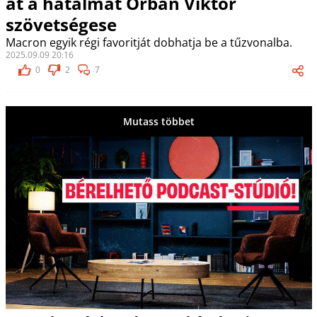
át a hatalmat Orbán Viktor
szövetségese
Macron egyik régi favoritját dobhatja be a tűzvonalba.
2025.09.09 20:16
0
2
7
Mutass többet