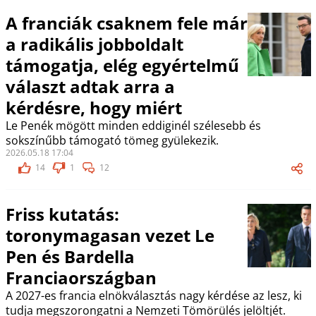
A franciák csaknem fele már
a radikális jobboldalt
támogatja, elég egyértelmű
választ adtak arra a
kérdésre, hogy miért
Le Penék mögött minden eddiginél szélesebb és
sokszínűbb támogató tömeg gyülekezik.
2026.05.18 17:04
14
1
12
Friss kutatás:
toronymagasan vezet Le
Pen és Bardella
Franciaországban
A 2027-es francia elnökválasztás nagy kérdése az lesz, ki
tudja megszorongatni a Nemzeti Tömörülés jelöltjét.