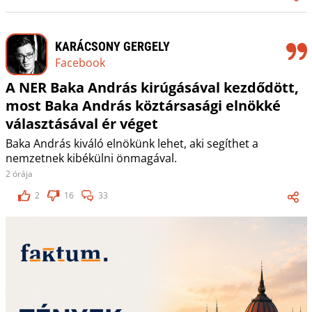
KARÁCSONY GERGELY
Facebook
A NER Baka András kirúgásával kezdődött,
most Baka András köztársasági elnökké
választásával ér véget
Baka András kiváló elnökünk lehet, aki segíthet a
nemzetnek kibékülni önmagával.
2 órája
2
16
33