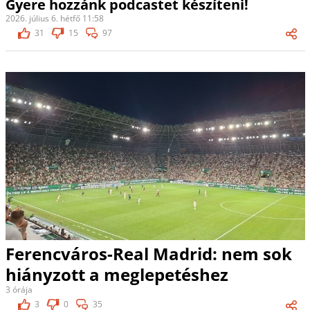
Gyere hozzánk podcastet készíteni!
2026. július 6. hétfő 11:58
31
15
97
Ferencváros-Real Madrid: nem sok
hiányzott a meglepetéshez
3 órája
3
0
35