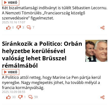
VIDEÓ
Két bizalmatlansági indítványt is túlélt Sébastien Lecornu.
A Nemzeti Tömörülés „Franciaország közelgő
szenvedéseire” figyelmeztet.
2025.10.16 17:07
0
3
7
Siránkozik a Politico: Orbán
helyzetbe kerülésével
valóság lehet Brüsszel
rémálmából
VIDEÓ
A Politico attól retteg, hogy Marine Le Pen pártja kerül
nyeregbe. Nagy meglepetés jöhet, ha tovább mélyül a
francia kormányválság.
2025.10.09 08:55
33
1
59