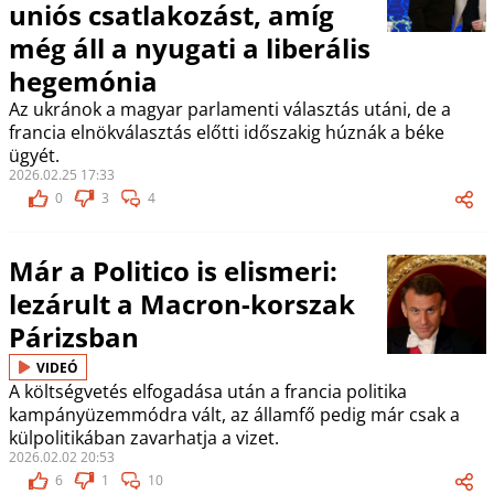
uniós csatlakozást, amíg
még áll a nyugati a liberális
hegemónia
Az ukránok a magyar parlamenti választás utáni, de a
francia elnökválasztás előtti időszakig húznák a béke
ügyét.
2026.02.25 17:33
0
3
4
Már a Politico is elismeri:
lezárult a Macron-korszak
Párizsban
VIDEÓ
A költségvetés elfogadása után a francia politika
kampányüzemmódra vált, az államfő pedig már csak a
külpolitikában zavarhatja a vizet.
2026.02.02 20:53
6
1
10