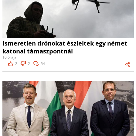
Ismeretlen drónokat észleltek egy német
katonai támaszpontnál
10 órája
2
2
54