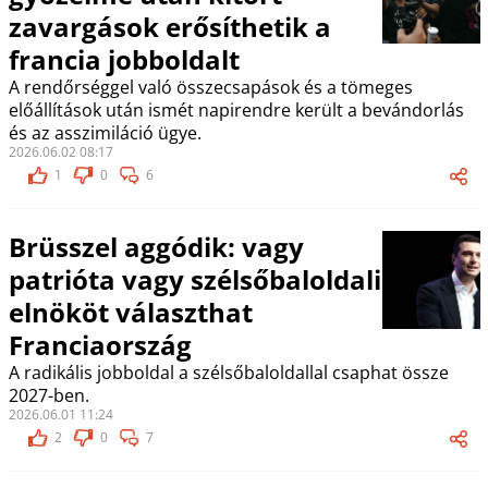
zavargások erősíthetik a
francia jobboldalt
A rendőrséggel való összecsapások és a tömeges
előállítások után ismét napirendre került a bevándorlás
és az asszimiláció ügye.
2026.06.02 08:17
1
0
6
Brüsszel aggódik: vagy
patrióta vagy szélsőbaloldali
elnököt választhat
Franciaország
A radikális jobboldal a szélsőbaloldallal csaphat össze
2027-ben.
2026.06.01 11:24
2
0
7