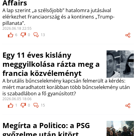
Affairs
A lap szerint „a szélsőjobb” hatalomra jutásával
elérkezhet Franciaország és a kontinens „Trump-
pillanata”.
2026.06.18 22:55
6
0
13
Egy 11 éves kislány
meggyilkolása rázta meg a
francia közvéleményt
A brutális bűncselekmény kapcsán felmerült a kérdés:
miért maradhatott korábban több bűncselekmény után
is szabadlábon a fő gyanúsított?
2026.06.05 18:06
1
0
15
Megírta a Politico: a PSG
győzelme után kitört