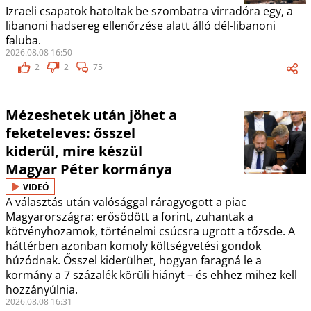
Izraeli csapatok hatoltak be szombatra virradóra egy, a
libanoni hadsereg ellenőrzése alatt álló dél-libanoni
faluba.
2026.08.08 16:50
2
2
75
Mézeshetek után jöhet a
feketeleves: ősszel
kiderül, mire készül
Magyar Péter kormánya
VIDEÓ
A választás után valósággal ráragyogott a piac
Magyarországra: erősödött a forint, zuhantak a
kötvényhozamok, történelmi csúcsra ugrott a tőzsde. A
háttérben azonban komoly költségvetési gondok
húzódnak. Ősszel kiderülhet, hogyan faragná le a
kormány a 7 százalék körüli hiányt – és ehhez mihez kell
hozzányúlnia.
2026.08.08 16:31