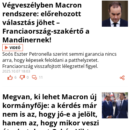
Végveszélyben Macron
rendszere: előrehozott
választás jöhet –
Franciaország-szakértő a
Mandinernek!
VIDEÓ
Soós Eszter Petronella szerint semmi garancia nincs
arra, hogy képesek feloldani a patthelyzetet.
Franciaország visszafojtott lélegzettel figyel.
2025.10.07 18:03
6
0
11
Megvan, ki lehet Macron új
kormányfője: a kérdés már
nem is az, hogy jó-e a jelölt,
hanem az, hogy mikor veszi