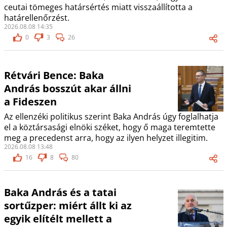
ceutai tömeges határsértés miatt visszaállította a
határellenőrzést.
2026.08.08 14:35
0
3
26
Rétvári Bence: Baka
András bosszút akar állni
a Fideszen
Az ellenzéki politikus szerint Baka András úgy foglalhatja
el a köztársasági elnöki széket, hogy ő maga teremtette
meg a precedenst arra, hogy az ilyen helyzet illegitim.
2026.08.08 13:48
16
8
80
Baka András és a tatai
sortűzper: miért állt ki az
egyik elítélt mellett a