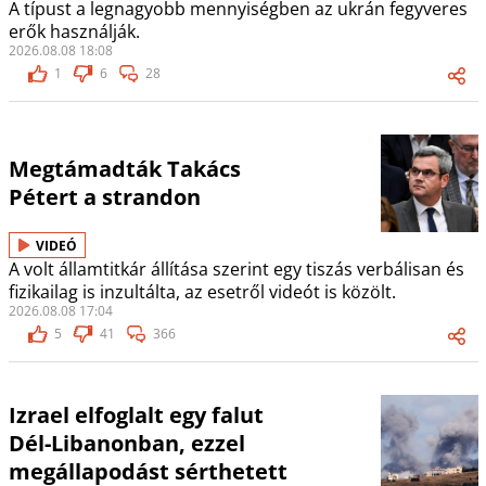
A típust a legnagyobb mennyiségben az ukrán fegyveres
erők használják.
2026.08.08 18:08
1
6
28
Megtámadták Takács
Pétert a strandon
VIDEÓ
A volt államtitkár állítása szerint egy tiszás verbálisan és
fizikailag is inzultálta, az esetről videót is közölt.
2026.08.08 17:04
5
41
366
Izrael elfoglalt egy falut
Dél-Libanonban, ezzel
megállapodást sérthetett