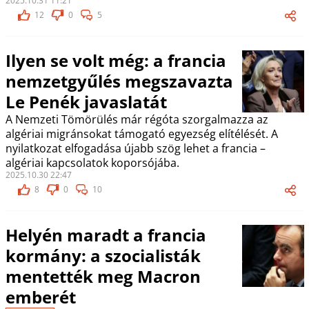
2025.10.31 11:21
12
0
5
Ilyen se volt még: a francia
nemzetgyűlés megszavazta
Le Penék javaslatát
A Nemzeti Tömörülés már régóta szorgalmazza az
algériai migránsokat támogató egyezség elítélését. A
nyilatkozat elfogadása újabb szög lehet a francia –
algériai kapcsolatok koporsójába.
2025.10.30 22:47
8
0
10
Helyén maradt a francia
kormány: a szocialisták
mentették meg Macron
emberét