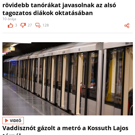
rövidebb tanórákat javasolnak az alsó
tagozatos diákok oktatásában
10 órája
3
27
128
VIDEÓ
Vaddisznót gázolt a metró a Kossuth Lajos