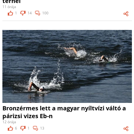
térnél
11 órája
1
14
100
Bronzérmes lett a magyar nyíltvízi váltó a
párizsi vizes Eb-n
12 órája
6
1
13