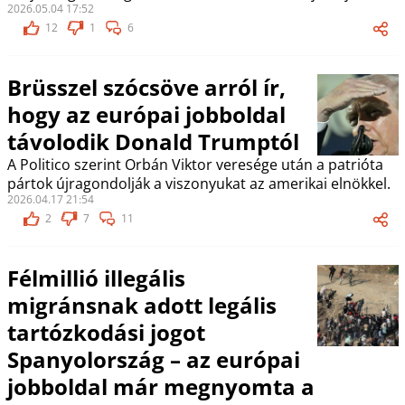
2026.05.04 17:52
12
1
6
Brüsszel szócsöve arról ír,
hogy az európai jobboldal
távolodik Donald Trumptól
A Politico szerint Orbán Viktor veresége után a patrióta
pártok újragondolják a viszonyukat az amerikai elnökkel.
2026.04.17 21:54
2
7
11
Félmillió illegális
migránsnak adott legális
tartózkodási jogot
Spanyolország – az európai
jobboldal már megnyomta a