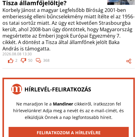
Tisza államfőjelöltje?
Korbely Jánost a magyar Legfelsőbb Bíróság 2001-ben
emberiesség elleni bűncselekmény miatt ítélte el az 1956-
os tatai sortűz miatt. Az ügy ezt követően Strasbourgba
került, ahol 2008-ban úgy döntöttek, hogy Magyarország
megsértette az Emberi Jogok Európai Egyezmény 7.
cikkét. A döntést a Tisza által államfőnek jelölt Baka
András is támogatta.
2026.08.08 13:30
2
50
368
HÍRLEVÉL-FELIRATKOZÁS
Ne maradjon le a
Mandiner
cikkeiről, iratkozzon fel
hírlevelünkre! Adja meg a nevét és az e-mail-címét, és
elküldjük Önnek a nap legfontosabb híreit.
FELIRATKOZOM A HÍRLEVÉLRE