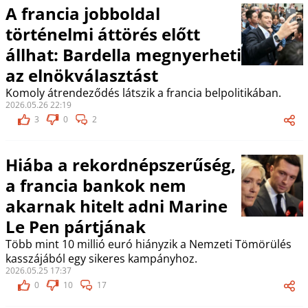
A francia jobboldal
történelmi áttörés előtt
állhat: Bardella megnyerheti
az elnökválasztást
Komoly átrendeződés látszik a francia belpolitikában.
2026.05.26 22:19
3
0
2
Hiába a rekordnépszerűség,
a francia bankok nem
akarnak hitelt adni Marine
Le Pen pártjának
Több mint 10 millió euró hiányzik a Nemzeti Tömörülés
kasszájából egy sikeres kampányhoz.
2026.05.25 17:37
0
10
17