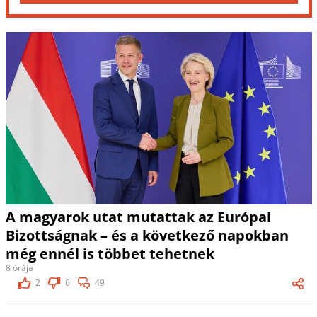
A magyarok utat mutattak az Európai
Bizottságnak – és a következő napokban
még ennél is többet tehetnek
8 órája
2
6
49