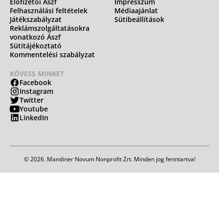
Előfizetői Ászf
Impresszum
Felhasználási feltételek
Médiaajánlat
Játékszabályzat
Sütibeállítások
Reklámszolgáltatásokra
vonatkozó Ászf
Sütitájékoztató
Kommentelési szabályzat
KÖVESS MINKET
Facebook
Instagram
Twitter
Youtube
LinkedIn
© 2026. Mandiner Novum Nonprofit Zrt. Minden jog fenntartva!