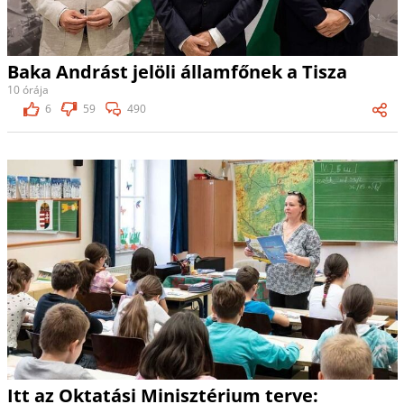
Baka Andrást jelöli államfőnek a Tisza
10 órája
6
59
490
Itt az Oktatási Minisztérium terve: