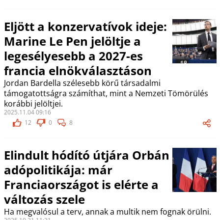
Eljött a konzervatívok ideje:
Marine Le Pen jelöltje a
legesélyesebb a 2027-es
francia elnökválasztáson
Jordan Bardella szélesebb körű társadalmi
támogatottságra számíthat, mint a Nemzeti Tömörülés
korábbi jelöltjei.
2025.11.04 09:16
12
0
8
Elindult hódító útjára Orbán
adópolitikája: már
Franciaországot is elérte a
változás szele
Ha megvalósul a terv, annak a multik nem fognak örülni.