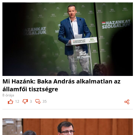
Mi Hazánk: Baka András alkalmatlan az
államfői tisztségre
8 órája
12
3
35