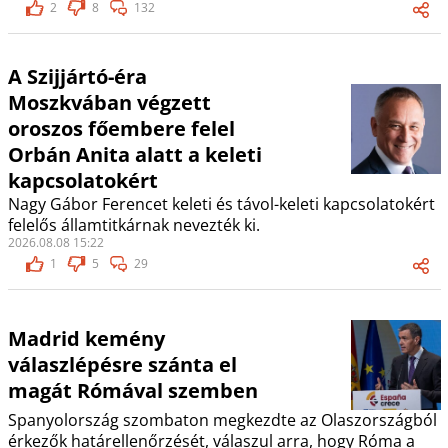
2
8
132
A Szijjártó-éra
Moszkvában végzett
oroszos főembere felel
Orbán Anita alatt a keleti
kapcsolatokért
Nagy Gábor Ferencet keleti és távol-keleti kapcsolatokért
felelős államtitkárnak nevezték ki.
2026.08.08 15:22
1
5
29
Madrid kemény
válaszlépésre szánta el
magát Rómával szemben
Spanyolország szombaton megkezdte az Olaszországból
érkezők határellenőrzését, válaszul arra, hogy Róma a