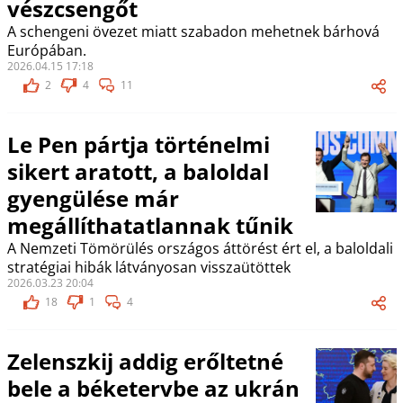
vészcsengőt
A schengeni övezet miatt szabadon mehetnek bárhová
Európában.
2026.04.15 17:18
2
4
11
Le Pen pártja történelmi
sikert aratott, a baloldal
gyengülése már
megállíthatatlannak tűnik
A Nemzeti Tömörülés országos áttörést ért el, a baloldali
stratégiai hibák látványosan visszaütöttek
2026.03.23 20:04
18
1
4
Zelenszkij addig erőltetné
bele a béketervbe az ukrán