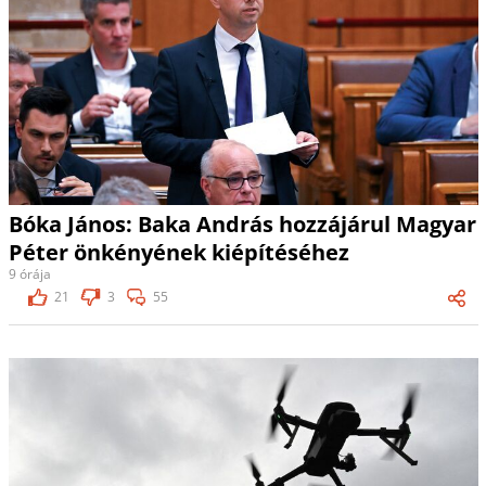
Bóka János: Baka András hozzájárul Magyar
Péter önkényének kiépítéséhez
9 órája
21
3
55