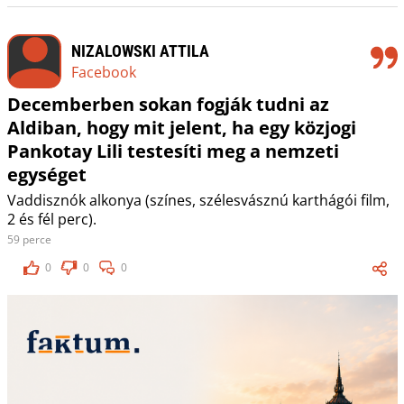
NIZALOWSKI ATTILA
Facebook
Decemberben sokan fogják tudni az
Aldiban, hogy mit jelent, ha egy közjogi
Pankotay Lili testesíti meg a nemzeti
egységet
Vaddisznók alkonya (színes, szélesvásznú karthágói film,
2 és fél perc).
59 perce
0
0
0