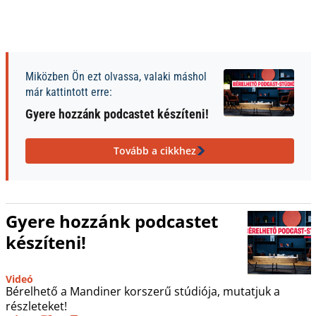
Miközben Ön ezt olvassa, valaki máshol
már kattintott erre:
Gyere hozzánk podcastet készíteni!
Tovább a cikkhez
Gyere hozzánk podcastet
készíteni!
Videó
Bérelhető a Mandiner korszerű stúdiója, mutatjuk a
részleteket!