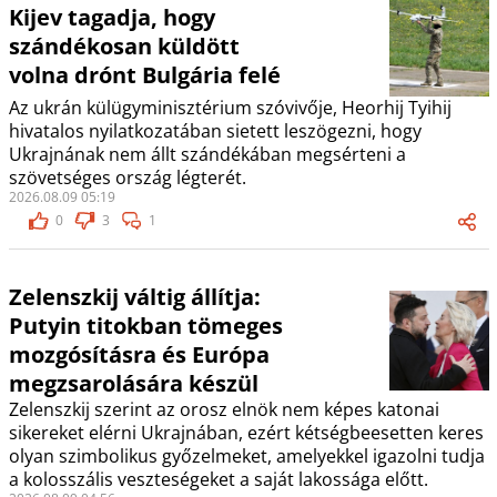
Kijev tagadja, hogy
szándékosan küldött
volna drónt Bulgária felé
Az ukrán külügyminisztérium szóvivője, Heorhij Tyihij
hivatalos nyilatkozatában sietett leszögezni, hogy
Ukrajnának nem állt szándékában megsérteni a
szövetséges ország légterét.
2026.08.09 05:19
0
3
1
Zelenszkij váltig állítja:
Putyin titokban tömeges
mozgósításra és Európa
megzsarolására készül
Zelenszkij szerint az orosz elnök nem képes katonai
sikereket elérni Ukrajnában, ezért kétségbeesetten keres
olyan szimbolikus győzelmeket, amelyekkel igazolni tudja
a kolosszális veszteségeket a saját lakossága előtt.