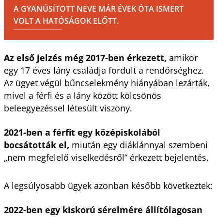
A GYANÚSÍTOTT NEVE MÁR ÉVEK ÓTA ISMERT
VOLT A HATÓSÁGOK ELŐTT.
Az első jelzés még 2017-ben érkezett,
amikor
egy 17 éves lány családja fordult a rendőrséghez.
Az ügyet végül bűncselekmény hiányában lezárták,
mivel a férfi és a lány között kölcsönös
beleegyezéssel létesült viszony.
2021-ben a férfit egy középiskolából
bocsátották el,
miután egy diáklánnyal szembeni
„nem megfelelő viselkedésről” érkezett bejelentés.
A legsúlyosabb ügyek azonban később következtek:
2022-ben egy kiskorú sérelmére állítólagosan