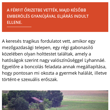
A FÉRFIT ŐRIZETBE VETTÉK, MAJD KÉSŐBB
EMBERÖLÉS GYANÚJÁVAL ELJÁRÁS INDULT
ELLENE.
A keresés tragikus fordulatot vett, amikor egy
mezőgazdasági telepen, egy régi gabonasiló
közelében olyan holttestet találtak, amely a
hatóságok szerint nagy valószínűséggel Lyhannáé.
Egyelőre a boncolás feladata annak megállapítása,
hogy pontosan mi okozta a gyermek halálát, illetve
történt-e szexuális erőszak.