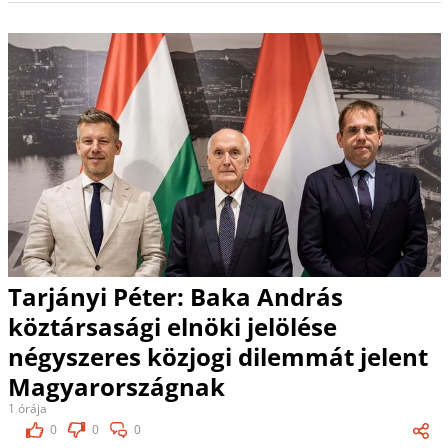
Tarjányi Péter: Baka András
köztársasági elnöki jelölése
négyszeres közjogi dilemmát jelent
Magyarországnak
1 órája
0
0
0