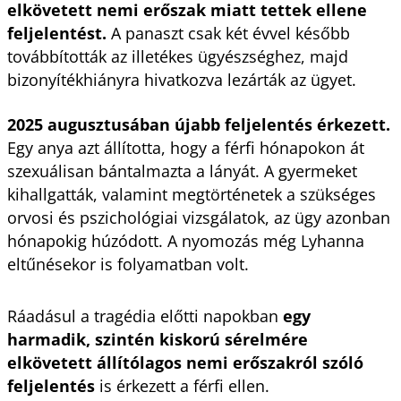
elkövetett nemi erőszak miatt tettek ellene
feljelentést.
A panaszt csak két évvel később
továbbították az illetékes ügyészséghez, majd
bizonyítékhiányra hivatkozva lezárták az ügyet.
2025 augusztusában újabb feljelentés érkezett.
Egy anya azt állította, hogy a férfi hónapokon át
szexuálisan bántalmazta a lányát. A gyermeket
kihallgatták, valamint megtörténetek a szükséges
orvosi és pszichológiai vizsgálatok, az ügy azonban
hónapokig húzódott. A nyomozás még Lyhanna
eltűnésekor is folyamatban volt.
Ráadásul a tragédia előtti napokban
egy
harmadik, szintén kiskorú sérelmére
elkövetett állítólagos nemi erőszakról szóló
feljelentés
is érkezett a férfi ellen.