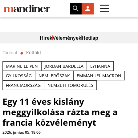
Hírek
Vélemények
Hetilap
Főoldal
Külföld
⬤
MARINE LE PEN
JORDAN BARDELLA
LYHANNA
GYILKOSSÁG
NEMI ERŐSZAK
EMMANUEL MACRON
FRANCIAORSZÁG
NEMZETI TÖMÖRÜLÉS
Egy 11 éves kislány
meggyilkolása rázta meg a
francia közvéleményt
2026. június 05. 18:06