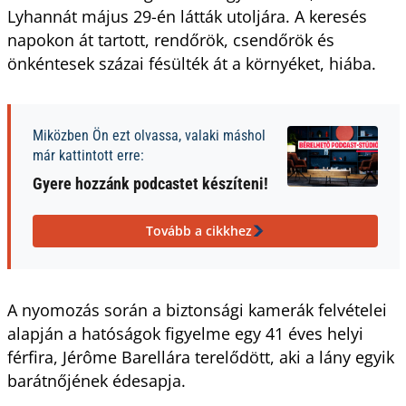
Lyhannát május 29-én látták utoljára. A keresés
napokon át tartott, rendőrök, csendőrök és
önkéntesek százai fésülték át a környéket, hiába.
Miközben Ön ezt olvassa, valaki máshol
már kattintott erre:
Gyere hozzánk podcastet készíteni!
Tovább a cikkhez
A nyomozás során a biztonsági kamerák felvételei
alapján a hatóságok figyelme egy 41 éves helyi
férfira, Jérôme Barellára terelődött, aki a lány egyik
barátnőjének édesapja.