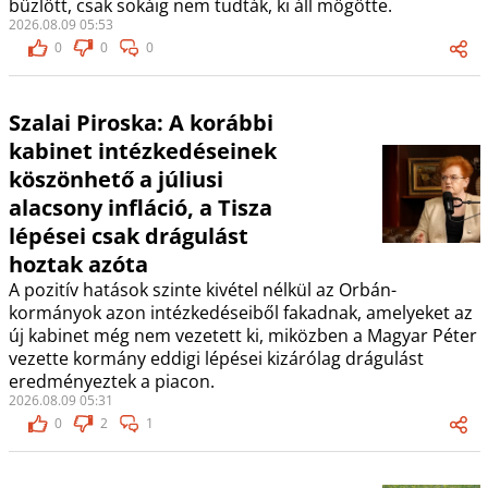
bűzlött, csak sokáig nem tudták, ki áll mögötte.
2026.08.09 05:53
0
0
0
Szalai Piroska: A korábbi
kabinet intézkedéseinek
köszönhető a júliusi
alacsony infláció, a Tisza
lépései csak drágulást
hoztak azóta
A pozitív hatások szinte kivétel nélkül az Orbán-
kormányok azon intézkedéseiből fakadnak, amelyeket az
új kabinet még nem vezetett ki, miközben a Magyar Péter
vezette kormány eddigi lépései kizárólag drágulást
eredményeztek a piacon.
2026.08.09 05:31
0
2
1