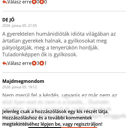
Válasz erre
0
0
DE JÓ
2026. június 05. 21:55
A gyerektelen humánidióták idióta világában az 
ártatlan gyerekek halnak, a gyilkosokat meg 
pátyolgatják, meg a tenyerükön hordják.

Tuladonképpen ők is gyilkosok.
Válasz erre
3
1
Majdmegmondom
2026. június 05. 19:12
Nem merül fel a kérdés, ugyanis ez már nem az 
első ilyen eset és nem is a tizedik... Őszintén 
remélem, hogy a tiszások és csakis a tiszások 
Jelenleg csak a hozzászólások egy kis részét látja.
kapnak az ilyenekből kóstolót, hogy végre elhiggyék 
Hozzászóláshoz és a további kommentek
a valóságot...
megtekintéséhez lépjen be, vagy regisztráljon!