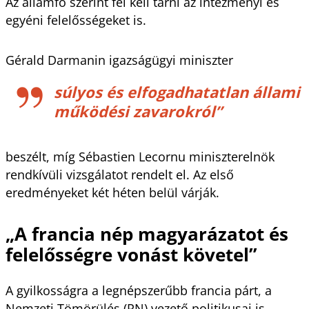
Az államfő szerint fel kell tárni az intézményi és
egyéni felelősségeket is.
Gérald Darmanin igazságügyi miniszter
súlyos és elfogadhatatlan állami
működési zavarokról”
beszélt, míg Sébastien Lecornu miniszterelnök
rendkívüli vizsgálatot rendelt el. Az első
eredményeket két héten belül várják.
„A francia nép magyarázatot és
felelősségre vonást követel”
A gyilkosságra a legnépszerűbb francia párt, a
Nemzeti Tömörülés (RN) vezető politikusai is