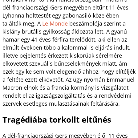
dél-franciaországi Gers megyében eltűnt 11 éves
Lyhanna holttestét egy gabonasiló közelében
találták meg. A
Le Monde
beszámolója szerint a
kislány brutális gyilkosság áldozata lett. A gyanú
hamar egy 41 éves férfira terelődött, aki ellen az
elmúlt években több alkalommal is eljárás indult,
illetve bejelentés érkezett kiskorúak sérelmére
elkövetett szexuális bűncselekmények miatt, ám
ezek egyike sem volt elegendő ahhoz, hogy elítéljék
a feltételezett elkövetőt. Az ügy nyomán Emmanuel
Macron elnök és a francia kormány is vizsgálatot
rendelt el az igazságszolgáltatás és a rendvédelmi
szervek esetleges mulasztásainak feltárására.
Tragédiába torkollt eltűnés
A dél-franciaországi Gers megyében élő, 11 éves