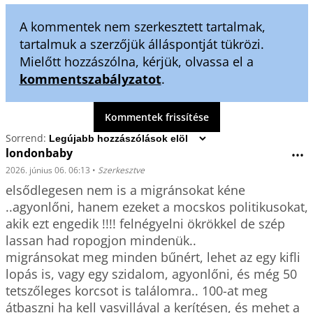
A kommentek nem szerkesztett tartalmak,
tartalmuk a szerzőjük álláspontját tükrözi.
Mielőtt hozzászólna, kérjük, olvassa el a
kommentszabályzatot
.
Kommentek frissítése
Sorrend:
londonbaby
•••
2026. június 06. 06:13
•
Szerkesztve
elsődlegesen nem is a migránsokat kéne 
..agyonlőni, hanem ezeket a mocskos politikusokat, 
akik ezt engedik !!!! felnégyelni ökrökkel de szép 
lassan had ropogjon mindenük.. 

migránsokat meg minden bűnért, lehet az egy kifli 
lopás is, vagy egy szidalom, agyonlőni, és még 50 
tetszőleges korcsot is találomra.. 100-at meg 
átbaszni ha kell vasvillával a kerítésen, és mehet a 