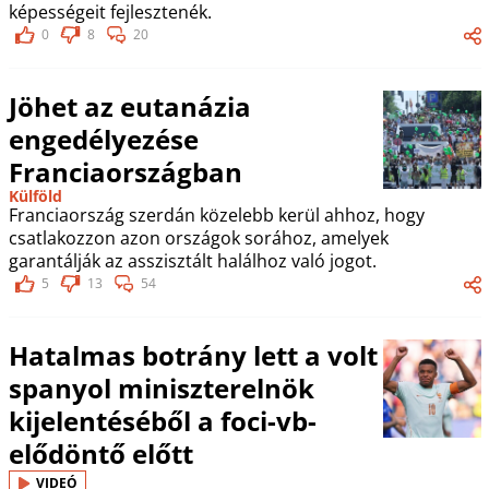
képességeit fejlesztenék.
0
8
20
Jöhet az eutanázia
engedélyezése
Franciaországban
Külföld
Franciaország szerdán közelebb kerül ahhoz, hogy
csatlakozzon azon országok sorához, amelyek
garantálják az asszisztált halálhoz való jogot.
5
13
54
Hatalmas botrány lett a volt
spanyol miniszterelnök
kijelentéséből a foci-vb-
elődöntő előtt
VIDEÓ