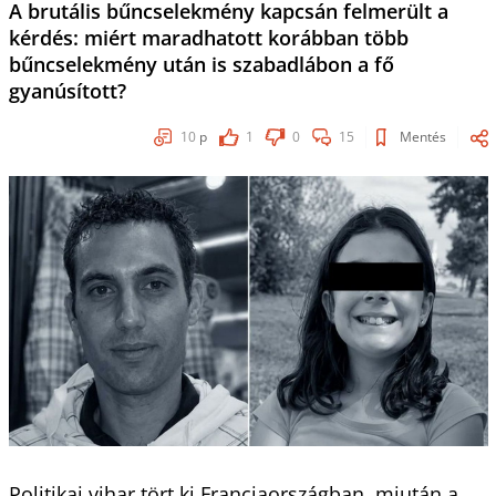
A brutális bűncselekmény kapcsán felmerült a
kérdés: miért maradhatott korábban több
bűncselekmény után is szabadlábon a fő
gyanúsított?
10
p
1
0
15
Mentés
Politikai vihar tört ki Franciaországban, miután a