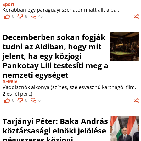
Sport
Korábban egy paraguayi szenátor miatt állt a bál.
0
8
45
Decemberben sokan fogják
tudni az Aldiban, hogy mit
jelent, ha egy közjogi
Pankotay Lili testesíti meg a
nemzeti egységet
Belföld
Vaddisznók alkonya (színes, szélesvásznú karthágói film,
2 és fél perc).
6
0
6
Tarjányi Péter: Baka András
köztársasági elnöki jelölése
négyszeres közjogi