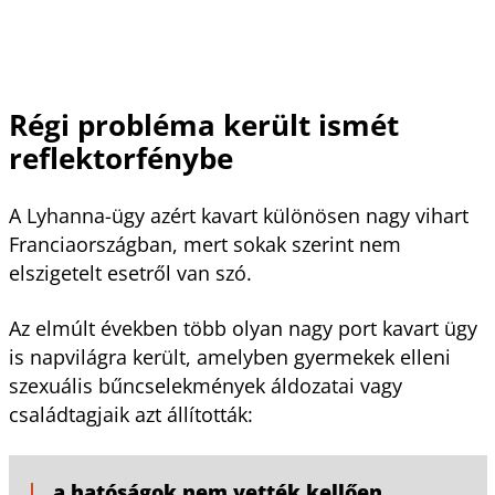
Régi probléma került ismét
reflektorfénybe
A Lyhanna-ügy azért kavart különösen nagy vihart
Franciaországban, mert sokak szerint nem
elszigetelt esetről van szó.
Az elmúlt években több olyan nagy port kavart ügy
is napvilágra került, amelyben gyermekek elleni
szexuális bűncselekmények áldozatai vagy
családtagjaik azt állították:
a hatóságok nem vették kellően