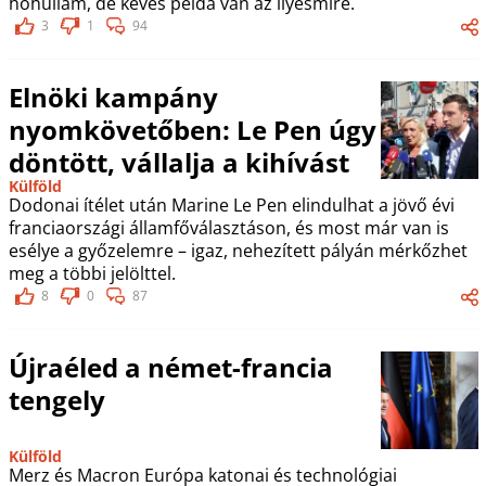
hőhullám, de kevés példa van az ilyesmire.
3
1
94
Elnöki kampány
nyomkövetőben: Le Pen úgy
döntött, vállalja a kihívást
Külföld
Dodonai ítélet után Marine Le Pen elindulhat a jövő évi
franciaországi államfőválasztáson, és most már van is
esélye a győzelemre – igaz, nehezített pályán mérkőzhet
meg a többi jelölttel.
8
0
87
Újraéled a német-francia
tengely
Külföld
Merz és Macron Európa katonai és technológiai