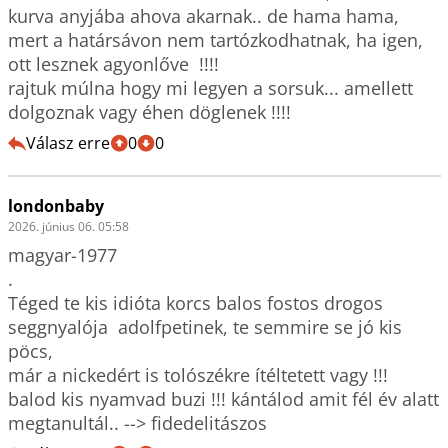
kurva anyjába ahova akarnak.. de hama hama, 
mert a határsávon nem tartózkodhatnak, ha igen, 
ott lesznek agyonlőve  !!!!

rajtuk múlna hogy mi legyen a sorsuk... amellett 
dolgoznak vagy éhen döglenek !!!! 
Válasz erre
0
0
londonbaby
2026. június 06. 05:58
magyar-1977 

.

Téged te kis idióta korcs balos fostos drogos 
seggnyalója  adolfpetinek, te semmire se jó kis 
pöcs,

már a nickedért is tolószékre ítéltetett vagy !!! 

balod kis nyamvad buzi !!! kántálod amit fél év alatt 
megtanultál.. --> fidedelitászos 