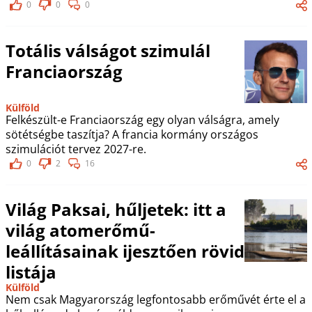
0
0
0
Totális válságot szimulál
Franciaország
Külföld
Felkészült-e Franciaország egy olyan válságra, amely
sötétségbe taszítja? A francia kormány országos
szimulációt tervez 2027-re.
0
2
16
Világ Paksai, hűljetek: itt a
világ atomerőmű-
leállításainak ijesztően rövid
listája
Külföld
Nem csak Magyarország legfontosabb erőművét érte el a