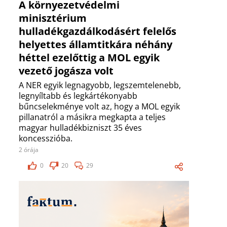
A környezetvédelmi
minisztérium
hulladékgazdálkodásért felelős
helyettes államtitkára néhány
héttel ezelőttig a MOL egyik
vezető jogásza volt
A NER egyik legnagyobb, legszemtelenebb,
legnyíltabb és legkártékonyabb
bűncselekménye volt az, hogy a MOL egyik
pillanatról a másikra megkapta a teljes
magyar hulladékbizniszt 35 éves
koncesszióba.
2 órája
0
20
29