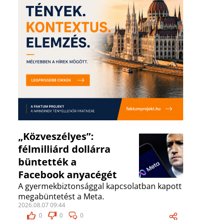
„Közveszélyes”:
félmilliárd dollárra
büntették a
Facebook anyacégét
A gyermekbiztonsággal kapcsolatban kapott
megabüntetést a Meta.
2026.08.07 09:44
0
0
0