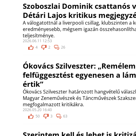
Szoboszlai Dominik csattanós v
Détári Lajos kritikus megjegyz
A válogatottnál a liverpooli csillag, klubszinten a 
eredményesebb, mégsem igazán összehasonlítható
teljesítménye.
2026.06.11 12:53
4
2
26
Ókovács Szilveszter: „Remélem
felfüggesztést egyenesen a lá
értik”
Ókovács Szilveszter határozott hangvételű válasz
Magyar Zeneművészek és Táncművészek Szakszerv
megfogalmazott kritikákra.
2026.05.20 16:40
50
3
63
Szerintem kell és lehet is kriti