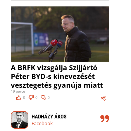
A BRFK vizsgálja Szijjártó
Péter BYD-s kinevezését
vesztegetés gyanúja miatt
19 perce
0
0
0
HADHÁZY ÁKOS
Facebook