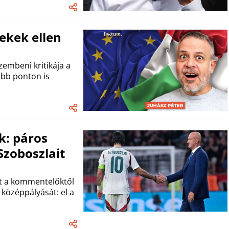
ekek ellen
zembeni kritikája a
öbb ponton is
k: páros
Szoboszlait
it a kommentelőktől
 középpályását: el a