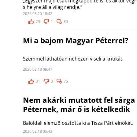
„Egyszer majd csak megkapod te is, és akkor végre
s helyre áll a világ rendje.”
2026.03.20 10:42
23
1
30
Mi a bajom Magyar Péterrel?
Szemmel láthatóan nehezen viseli a kritikát.
2026.03.18 09:47
31
3
75
Nem akárki mutatott fel sárga
Péternek, már ő is kételkedik
Baloldali elemző osztotta ki a Tisza Párt elnökét.
2026.02.18 05:43