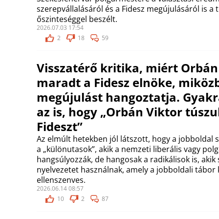
szerepvállalásáról és a Fidesz megújulásáról is a
őszinteséggel beszélt.
2026.07.03 17:54
2
18
59
Visszatérő kritika, miért Orbán
maradt a Fidesz elnöke, miközb
megújulást hangoztatja. Gyakr
az is, hogy „Orbán Viktor túszul
Fideszt”
Az elmúlt hetekben jól látszott, hogy a jobboldal
a „különutasok”, akik a nemzeti liberális vagy polg
hangsúlyozzák, de hangosak a radikálisok is, akik
nyelvezetet használnak, amely a jobboldali tábo
ellenszenves.
2026.06.14 08:57
10
2
87