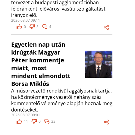
tervezet a budapesti agglomerációban
félóránkénti elővárosi vasúti szolgáltatást
irányoz elő.
2026.08.07 09:11
0
3
4
Egyetlen nap után
kirúgták Magyar
Péter kommentje
miatt, most
mindent elmondott
Borsa Miklós
A műsorvezető rendkívül aggályosnak tartja,
ha közintézmények vezetői néhány száz
kommentelő véleménye alapján hoznak meg
döntéseket.
2026.08.07 09:01
11
0
23