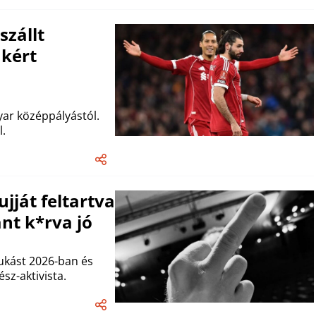
szállt
 kért
yar középpályástól.
l.
jját feltartva
nt k*rva jó
ukást 2026-ban és
ész-aktivista.