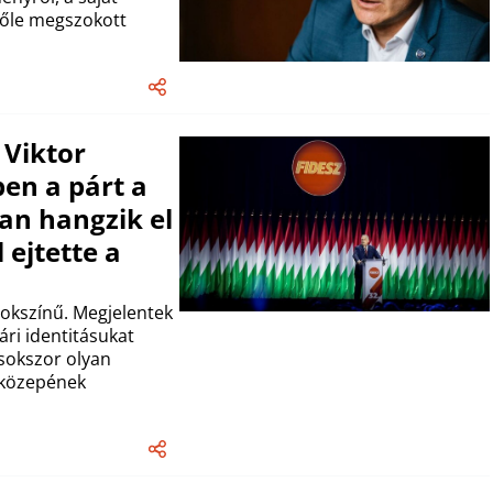
 tőle megszokott
 Viktor
en a párt a
an hangzik el
 ejtette a
 sokszínű. Megjelentek
ári identitásukat
 sokszor olyan
r közepének