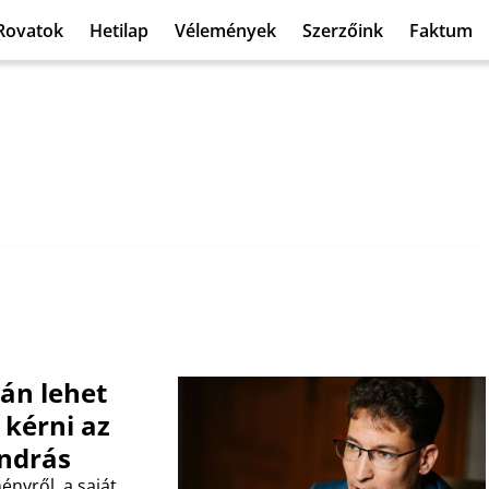
Rovatok
Hetilap
Vélemények
Szerzőink
Faktum
tán lehet
 kérni az
András
nyről, a saját