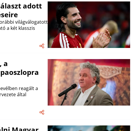
álaszt adott
éseire
korábbi világválogatott
 a két klasszis
, a
mpaoszlopra
levélben reagált a
ezete által
zálni Magyar