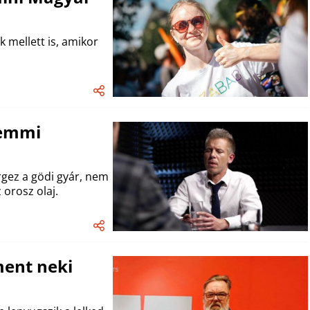
k mellett is, amikor
Semmi
gez a gödi gyár, nem
orosz olaj.
ment neki