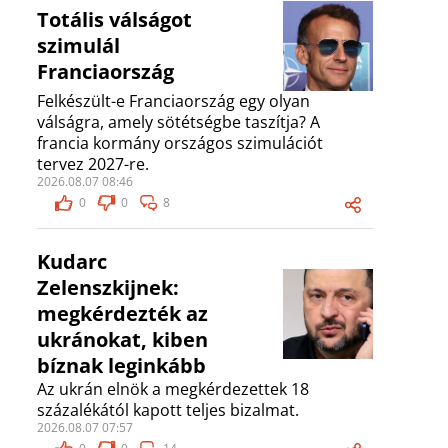
Totális válságot
szimulál
Franciaország
Felkészült-e Franciaország egy olyan
válságra, amely sötétségbe taszítja? A
francia kormány országos szimulációt
tervez 2027-re.
2026.08.07 08:46
0
0
8
Kudarc
Zelenszkijnek:
megkérdezték az
ukránokat, kiben
bíznak leginkább
Az ukrán elnök a megkérdezettek 18
százalékától kapott teljes bizalmat.
2026.08.07 07:57