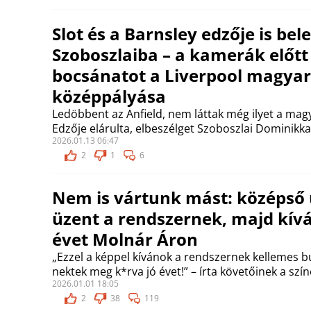
Slot és a Barnsley edzője is bele
Szoboszlaiba – a kamerák előtt
bocsánatot a Liverpool magyar
középpályása
Ledöbbent az Anfield, nem láttak még ilyet a mag
Edzője elárulta, elbeszélget Szoboszlai Dominikka
2026.01.13 06:47
2
1
6
Nem is vártunk mást: középső u
üzent a rendszernek, majd kívá
évet Molnár Áron
„Ezzel a képpel kívánok a rendszernek kellemes b
nektek meg k*rva jó évet!” – írta követőinek a szín
2026.01.01 18:05
2
38
119