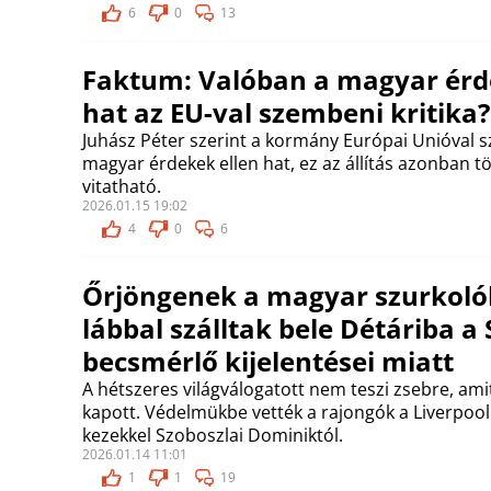
6
0
13
Faktum: Valóban a magyar érd
hat az EU-val szembeni kritika?
Juhász Péter szerint a kormány Európai Unióval s
magyar érdekek ellen hat, ez az állítás azonban t
vitatható.
2026.01.15 19:02
4
0
6
Őrjöngenek a magyar szurkoló
lábbal szálltak bele Détáriba a 
becsmérlő kijelentései miatt
A hétszeres világválogatott nem teszi zsebre, am
kapott. Védelmükbe vették a rajongók a Liverpool
kezekkel Szoboszlai Dominiktól.
2026.01.14 11:01
1
1
19