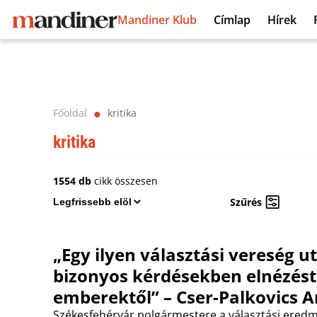
Mandiner Klub
Címlap
Hírek
Főoldal
kritika
⬤
kritika
1554 db
cikk összesen
Szűrés
„Egy ilyen választási vereség u
bizonyos kérdésekben elnézést
emberektől” – Cser-Palkovics 
Székesfehérvár polgármestere a választási eredmé