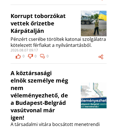
Korrupt toborzókat
vettek őrizetbe
Kárpátalján
Pénzért cserébe töröltek katonai szolgálatra
kötelezett férfiakat a nyilvántartásból.
2026.08.07 09:17
0
0
0
A köztársasági
elnök személye még
nem
véleményezhető, de
a Budapest-Belgrád
vasútvonal már
igen!
A társadalmi vitára bocsátott menetrendi