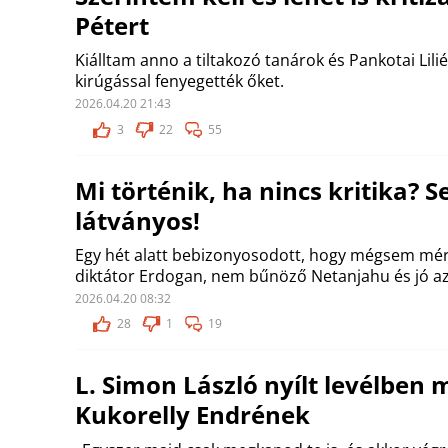
Pétert
Kiálltam anno a tiltakozó tanárok és Pankotai Lilié
kirúgással fenyegették őket.
2026.04.20 21:43
3
22
55
Mi történik, ha nincs kritika? 
látványos!
Egy hét alatt bebizonyosodott, hogy mégsem mér
diktátor Erdogan, nem bűnöző Netanjahu és jó az 
2026.04.20 08:32
28
1
19
L. Simon László nyílt levélben 
Kukorelly Endrének