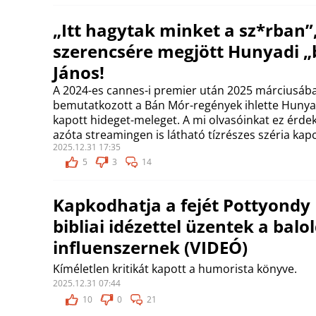
„Itt hagytak minket a sz*rban”
szerencsére megjött Hunyadi „
János!
A 2024-es cannes-i premier után 2025 márciusába
bemutatkozott a Bán Mór-regények ihlette Hunya
kapott hideget-meleget. A mi olvasóinkat ez érde
azóta streamingen is látható tízrészes széria kap
2025.12.31 17:35
5
3
14
Kapkodhatja a fejét Pottyondy 
bibliai idézettel üzentek a balol
influenszernek (VIDEÓ)
Kíméletlen kritikát kapott a humorista könyve.
2025.12.31 07:44
10
0
21