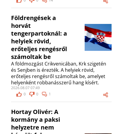
0
0
14
Földrengések a
horvát
tengerpartoknál: a
helyiek rövid,
erőteljes rengésről
számoltak be
A földmozgást Crikvenicában, Krk szigetén
és Senjben is érezték. A helyiek rövid,
erőteljes rengésről számoltak be, amelyet
helyenként robbanásszerű hang kísért.
2026.08.07 07:49
0
0
1
Hortay Olivér: A
kormány a paksi
helyzetre nem