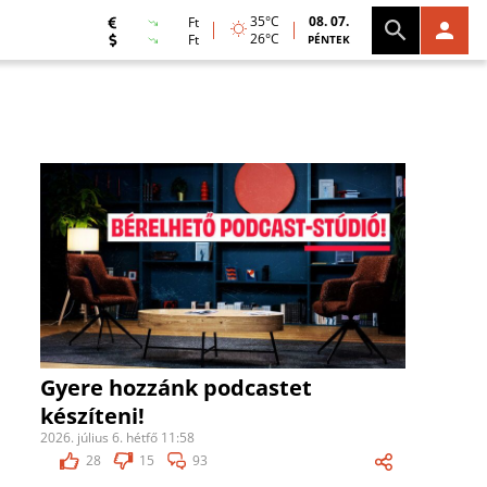
35°C
08. 07.
Ft
26°C
Ft
PÉNTEK
Gyere hozzánk podcastet
készíteni!
2026. július 6. hétfő 11:58
28
15
93