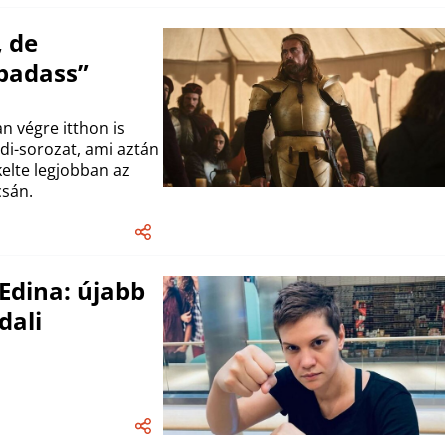
, de
badass”
n végre itthon is
di-sorozat, ami aztán
kelte legjobban az
csán.
Edina: újabb
dali