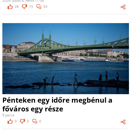
2026. július 6. hétfő 11:58
28
15
93
Pénteken egy időre megbénul a
főváros egy része
8 perce
0
0
0