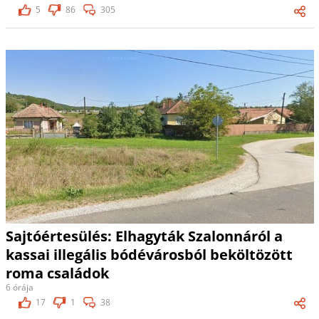
5
86
305
Sajtóértesülés: Elhagyták Szalonnáról a
kassai illegális bódévárosból beköltözött
roma családok
6 órája
17
1
38