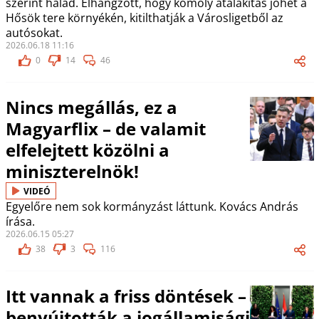
szerint halad. Elhangzott, hogy komoly átalakítás jöhet a
Hősök tere környékén, kitilthatják a Városligetből az
autósokat.
2026.06.18 11:16
0
14
46
Nincs megállás, ez a
Magyarflix – de valamit
elfelejtett közölni a
miniszterelnök!
VIDEÓ
Egyelőre nem sok kormányzást láttunk. Kovács András
írása.
2026.06.15 05:27
38
3
116
Itt vannak a friss döntések –
benyújtották a jogállamisági