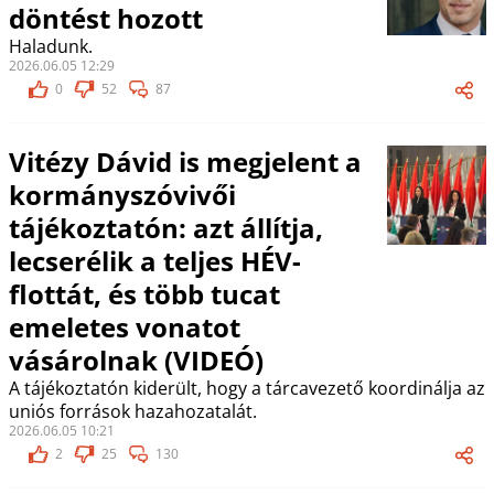
döntést hozott
Haladunk.
2026.06.05 12:29
0
52
87
Vitézy Dávid is megjelent a
kormányszóvivői
tájékoztatón: azt állítja,
lecserélik a teljes HÉV-
flottát, és több tucat
emeletes vonatot
vásárolnak (VIDEÓ)
A tájékoztatón kiderült, hogy a tárcavezető koordinálja az
uniós források hazahozatalát.
2026.06.05 10:21
2
25
130