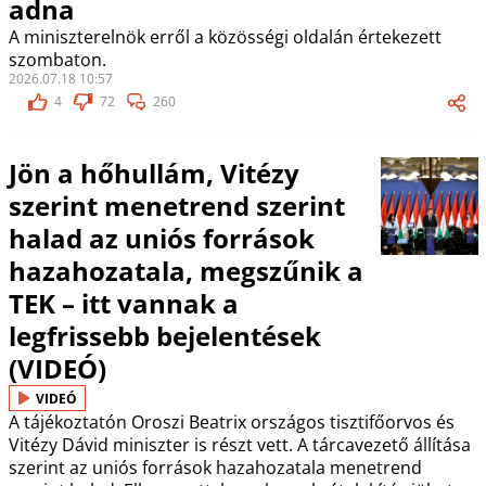
adna
A miniszterelnök erről a közösségi oldalán értekezett
szombaton.
2026.07.18 10:57
4
72
260
Jön a hőhullám, Vitézy
szerint menetrend szerint
halad az uniós források
hazahozatala, megszűnik a
TEK – itt vannak a
legfrissebb bejelentések
(VIDEÓ)
VIDEÓ
A tájékoztatón Oroszi Beatrix országos tisztifőorvos és
Vitézy Dávid miniszter is részt vett. A tárcavezető állítása
szerint az uniós források hazahozatala menetrend