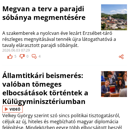
Megvan a terv a parajdi
sóbánya megmentésére
A szakemberek a nyolcvan éve lezárt Erzsébet-táró
részleges megnyitásával tennék újra látogathatóvá a
tavaly elárasztott parajdi sóbányát.
2026.06.03 07:29
5
0
4
Államtitkári beismerés:
valóban tömeges
elbocsátások történtek a
Külügyminisztériumban
VIDEÓ
Velkey György szerint szó sincs politikai tisztogatásról,
céljuk az új, hiteles és megbízható magyar diplomácia
felépítése. Mindeközben egyre több elbocsájtott beszél