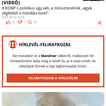
(VIDEÓ)
A KDNP-s politikus úgy véli, a miniszterelnök „egyik
végletből a másikba esett”.
2026.08.06 16:36
10
1
18
HÍRLEVÉL-FELIRATKOZÁS
Ne maradjon le a
Mandiner
cikkeiről, iratkozzon fel
hírlevelünkre! Adja meg a nevét és az e-mail-címét, és
elküldjük Önnek a nap legfontosabb híreit.
FELIRATKOZOM A HÍRLEVÉLRE