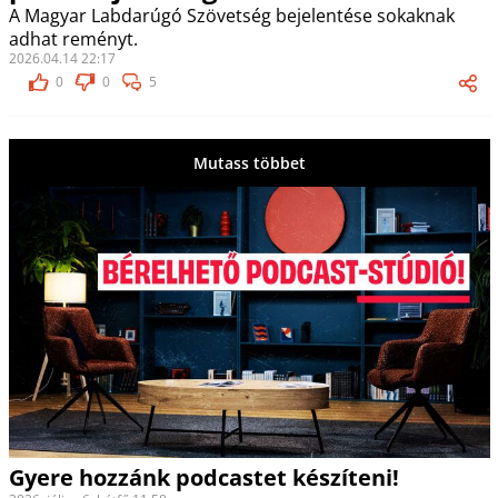
A Magyar Labdarúgó Szövetség bejelentése sokaknak
adhat reményt.
2026.04.14 22:17
0
0
5
Mutass többet
Gyere hozzánk podcastet készíteni!