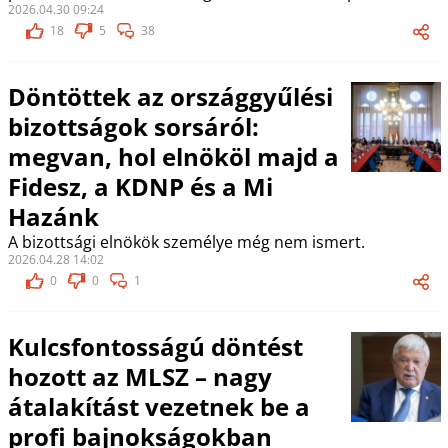
2026.04.30 09:24
18
5
38
Döntöttek az országgyűlési
bizottságok sorsáról:
megvan, hol elnököl majd a
Fidesz, a KDNP és a Mi
Hazánk
A bizottsági elnökök személye még nem ismert.
2026.04.28 14:02
0
0
1
Kulcsfontosságú döntést
hozott az MLSZ – nagy
átalakítást vezetnek be a
profi bajnokságokban