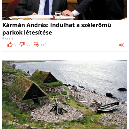
Kármán András: Indulhat a szélerőmű
parkok létesítése
4 órája
0
58
224