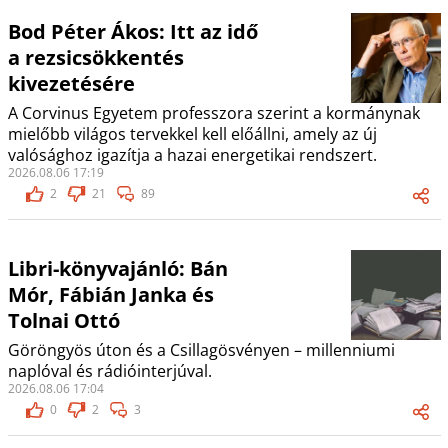
Bod Péter Ákos: Itt az idő
a rezsicsökkentés
kivezetésére
A Corvinus Egyetem professzora szerint a kormánynak
mielőbb világos tervekkel kell előállni, amely az új
valósághoz igazítja a hazai energetikai rendszert.
2026.08.06 17:19
2
21
89
Libri-könyvajánló: Bán
Mór, Fábián Janka és
Tolnai Ottó
Göröngyös úton és a Csillagösvényen – millenniumi
naplóval és rádióinterjúval.
2026.08.06 17:04
0
2
3