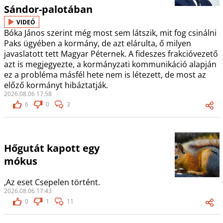
Sándor-palotában
VIDEÓ
Bóka János szerint még most sem látszik, mit fog csinálni
Paks ügyében a kormány, de azt elárulta, ő milyen
javaslatott tett Magyar Péternek. A fideszes frakcióvezető
azt is megjegyezte, a kormányzati kommunikáció alapján
ez a probléma másfél hete nem is létezett, de most az
előző kormányt hibáztatják.
2026.08.06 17:58
6
0
3
Hőgutát kapott egy
mókus
,Az eset Csepelen történt.
2026.08.06 17:43
0
1
11