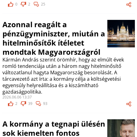
0
2
25
Azonnal reagált a
pénzügyminiszter, miután a
hitelminősítők ítéletet
mondtak Magyarországról
Kármán András szerint örömhír, hogy az elmúlt évek
romló tendenciája után a három nagy hitelminősítő
változatlanul hagyta Magyarország besorolását. A
tárcavezető azt írta: a kormány célja a költségvetési
egyensúly helyreállítása és a kiszámítható
gazdaságpolitika.
2026.06.06 13:37
2
39
93
A kormány a tegnapi ülésén
sok kiemelten fontos