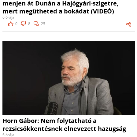
menjen át Dunán a Hajógyári-szigetre,
mert megütheted a bokádat (VIDEÓ)
6 órája
0
8
25
Horn Gábor: Nem folytatható a
rezsicsökkentésnek elnevezett hazugság
6 órája