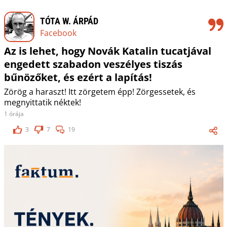
TÓTA W. ÁRPÁD
Facebook
Az is lehet, hogy Novák Katalin tucatjával
engedett szabadon veszélyes tiszás
bűnözőket, és ezért a lapítás!
Zörög a haraszt! Itt zörgetem épp! Zörgessetek, és
megnyittatik néktek!
1 órája
3
7
19