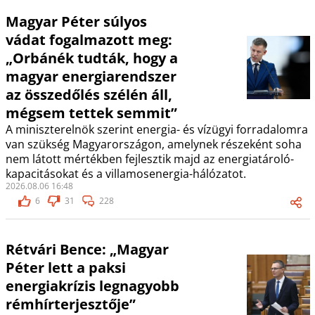
Magyar Péter súlyos
vádat fogalmazott meg:
„Orbánék tudták, hogy a
magyar energiarendszer
az összedőlés szélén áll,
mégsem tettek semmit”
A miniszterelnök szerint energia- és vízügyi forradalomra
van szükség Magyarországon, amelynek részeként soha
nem látott mértékben fejlesztik majd az energiatároló-
kapacitásokat és a villamosenergia-hálózatot.
2026.08.06 16:48
6
31
228
Rétvári Bence: „Magyar
Péter lett a paksi
energiakrízis legnagyobb
rémhírterjesztője”