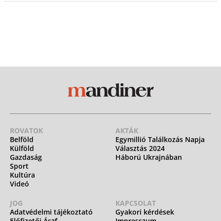
ROVATOK
AKTÁK
Belföld
Egymillió Találkozás Napja
Külföld
Választás 2024
Gazdaság
Háború Ukrajnában
Sport
Kultúra
Videó
JOG
KAPCSOLAT
Adatvédelmi tájékoztató
Gyakori kérdések
Előfizetői Ászf
Impresszum