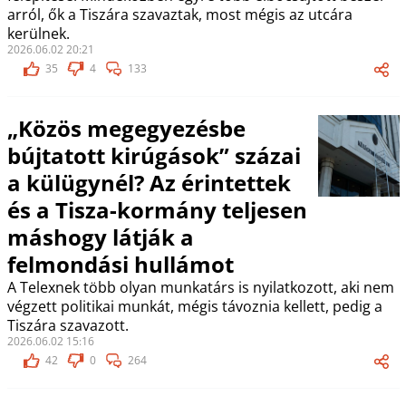
arról, ők a Tiszára szavaztak, most mégis az utcára
kerülnek.
2026.06.02 20:21
35
4
133
„Közös megegyezésbe
bújtatott kirúgások” százai
a külügynél? Az érintettek
és a Tisza-kormány teljesen
máshogy látják a
felmondási hullámot
A Telexnek több olyan munkatárs is nyilatkozott, aki nem
végzett politikai munkát, mégis távoznia kellett, pedig a
Tiszára szavazott.
2026.06.02 15:16
42
0
264