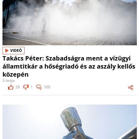
VIDEÓ
Takács Péter: Szabadságra ment a vízügyi
államtitkár a hőségriadó és az aszály kellős
közepén
3 órája
39
1
109