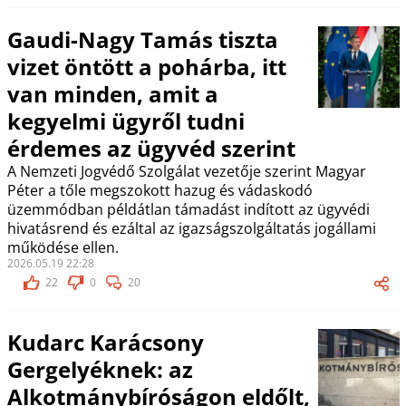
Gaudi-Nagy Tamás tiszta
vizet öntött a pohárba, itt
van minden, amit a
kegyelmi ügyről tudni
érdemes az ügyvéd szerint
A Nemzeti Jogvédő Szolgálat vezetője szerint Magyar
Péter a tőle megszokott hazug és vádaskodó
üzemmódban példátlan támadást indított az ügyvédi
hivatásrend és ezáltal az igazságszolgáltatás jogállami
működése ellen.
2026.05.19 22:28
22
0
20
Kudarc Karácsony
Gergelyéknek: az
Alkotmánybíróságon eldőlt,