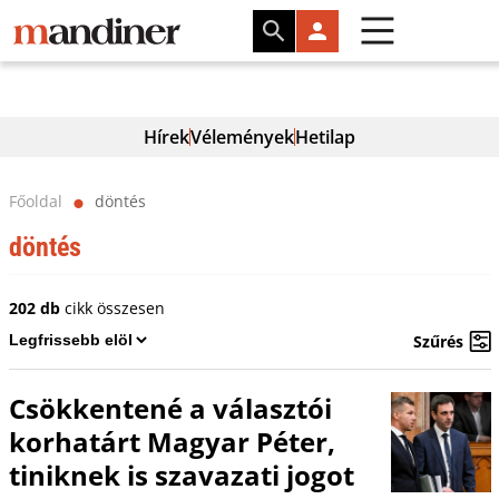
Hírek
Vélemények
Hetilap
Főoldal
döntés
⬤
döntés
202 db
cikk összesen
Szűrés
Csökkentené a választói
korhatárt Magyar Péter,
tiniknek is szavazati jogot