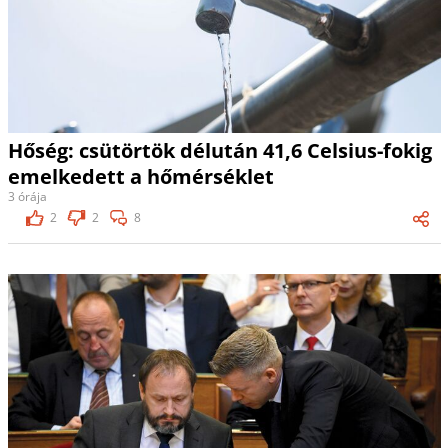
Hőség: csütörtök délután 41,6 Celsius-fokig
emelkedett a hőmérséklet
3 órája
2
2
8