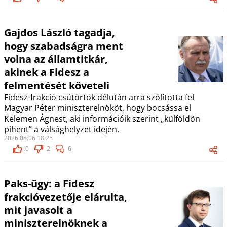
Gajdos László tagadja,
hogy szabadságra ment
volna az államtitkár,
akinek a Fidesz a
felmentését követeli
Fidesz-frakció csütörtök délután arra szólította fel
Magyar Péter miniszterelnököt, hogy bocsássa el
Kelemen Ágnest, aki információik szerint „külföldön
pihent” a válsághelyzet idején.
2026.08.06 18:25
0
2
6
Paks-ügy: a Fidesz
frakcióvezetője elárulta,
mit javasolt a
miniszterelnöknek a