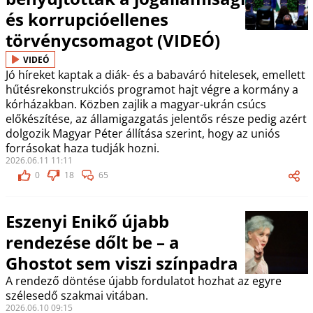
és korrupcióellenes
törvénycsomagot (VIDEÓ)
VIDEÓ
Jó híreket kaptak a diák- és a babaváró hitelesek, emellett
hűtésrekonstrukciós programot hajt végre a kormány a
kórházakban. Közben zajlik a magyar-ukrán csúcs
előkészítése, az államigazgatás jelentős része pedig azért
dolgozik Magyar Péter állítása szerint, hogy az uniós
forrásokat haza tudják hozni.
2026.06.11 11:11
0
18
65
Eszenyi Enikő újabb
rendezése dőlt be – a
Ghostot sem viszi színpadra
A rendező döntése újabb fordulatot hozhat az egyre
szélesedő szakmai vitában.
2026.06.10 09:15