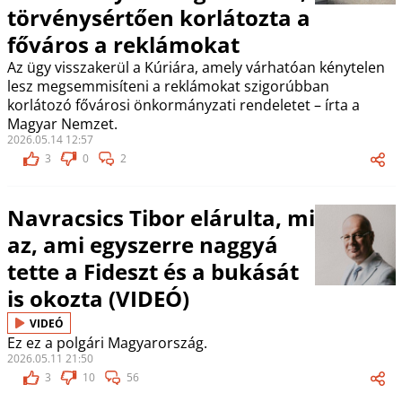
törvénysértően korlátozta a
főváros a reklámokat
Az ügy visszakerül a Kúriára, amely várhatóan kénytelen
lesz megsemmisíteni a reklámokat szigorúbban
korlátozó fővárosi önkormányzati rendeletet – írta a
Magyar Nemzet.
2026.05.14 12:57
3
0
2
Navracsics Tibor elárulta, mi
az, ami egyszerre naggyá
tette a Fideszt és a bukását
is okozta (VIDEÓ)
VIDEÓ
Ez ez a polgári Magyarország.
2026.05.11 21:50
3
10
56