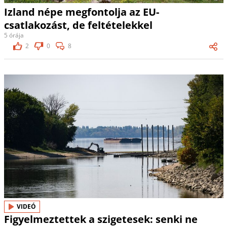
Izland népe megfontolja az EU-
csatlakozást, de feltételekkel
5 órája
2
0
8
VIDEÓ
Figyelmeztettek a szigetesek: senki ne