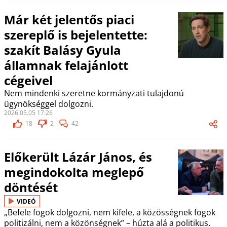
Már két jelentős piaci
szereplő is bejelentette:
szakít Balásy Gyula
államnak felajánlott
cégeivel
Nem mindenki szeretne kormányzati tulajdonú
ügynökséggel dolgozni.
2026.05.05 17:26
18
2
42
Előkerült Lázár János, és
megindokolta meglepő
döntését
VIDEÓ
„Befele fogok dolgozni, nem kifele, a közösségnek fogok
politizálni, nem a közönségnek” – húzta alá a politikus.