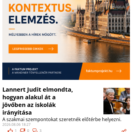
Lannert Judit elmondta,
hogyan alakul át a
jövőben az iskolák
irányítása
A szakmai szempontokat szeretnék előtérbe helyezni.
2026.08.06 18:27
1
0
3