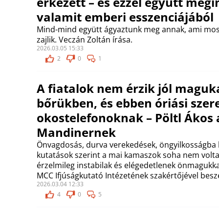
érkezett – és ezzel együtt megi
valamit emberi esszenciájából
Mind-mind együtt ágyaztunk meg annak, ami mos
zajlik. Veczán Zoltán írása.
2026.03.05 15:33
2
0
1
A fiatalok nem érzik jól maguk
bőrükben, és ebben óriási szer
okostelefonoknak – Pöltl Ákos 
Mandinernek
Önvagdosás, durva verekedések, öngyilkosságba k
kutatások szerint a mai kamaszok soha nem volta
érzelmileg instabilak és elégedetlenek önmagukkal
MCC Ifjúságkutató Intézetének szakértőjével besz
2026.03.04 12:33
4
0
5