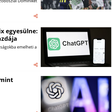
Szoboszlai Dominiket
ix egyesülne:
azdája
asságokba emelheti a
 mint