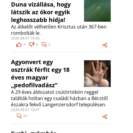
Duna vízállása, hogy
látszik az ókor egyik
leghosszabb hídja!
Az átkelőt vélhetően Krisztus után 367-ben
rombolták le.
2026.08.07 19:06
5
0
2
Agyonvert egy
osztrák férfit egy 18
éves magyar
„pedofilvadász”
A 29 éves áldozatot csütörtökön reggel
találták holtan egy családi házban a Bécstől
északra fekvő Langenzersdorf településen.
2026.08.07 18:47
67