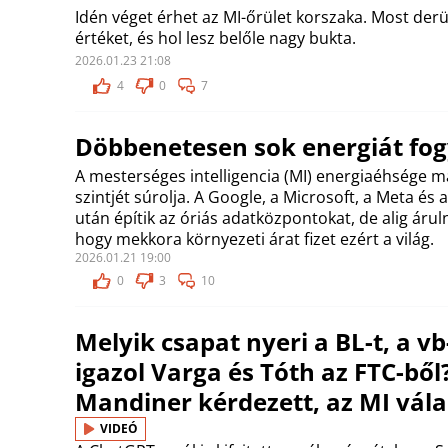
Idén véget érhet az MI-őrület korszaka. Most derül
értéket, és hol lesz belőle nagy bukta.
2026.01.23 21:08
4
0
7
Döbbenetesen sok energiát fog
A mesterséges intelligencia (MI) energiaéhsége m
szintjét súrolja. A Google, a Microsoft, a Meta é
után építik az óriás adatközpontokat, de alig áruln
hogy mekkora környezeti árat fizet ezért a világ.
2026.01.21 19:00
0
3
10
Melyik csapat nyeri a BL-t, a vb
igazol Varga és Tóth az FTC-ből?
Mandiner kérdezett, az MI vála
VIDEÓ