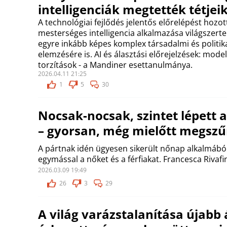
intelligenciák megtették tétjei
A technológiai fejlődés jelentős előrelépést hozot
mesterséges intelligencia alkalmazása világszerte e
egyre inkább képes komplex társadalmi és politik
elemzésére is. AI és álasztási előrejelzések: model
torzítások - a Mandiner esettanulmánya.
2026.04.11 21:25
1
5
30
Nocsak-nocsak, szintet lépet
– gyorsan, még mielőtt megszű
A pártnak idén ügyesen sikerült nőnap alkalmábó
egymással a nőket és a férfiakat. Francesca Rivafin
2026.03.09 19:49
26
3
29
A világ varázstalanítása újabb