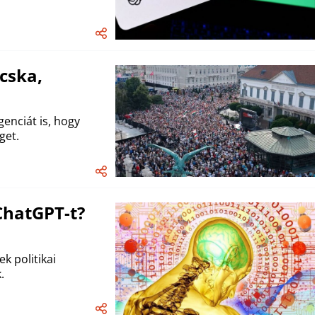
cska,
enciát is, hogy
get.
ChatGPT-t?
k politikai
.