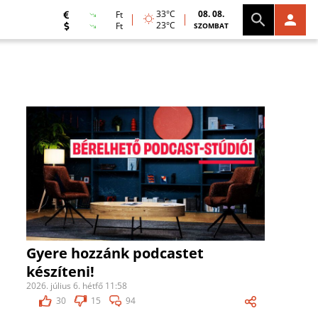
33°C
08. 08.
Ft
23°C
Ft
SZOMBAT
Gyere hozzánk podcastet
készíteni!
2026. július 6. hétfő 11:58
30
15
94