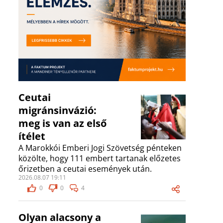
Ceutai
migránsinvázió:
meg is van az első
ítélet
A Marokkói Emberi Jogi Szövetség pénteken
közölte, hogy 111 embert tartanak előzetes
őrizetben a ceutai események után.
2026.08.07 19:11
0
0
4
Olyan alacsony a