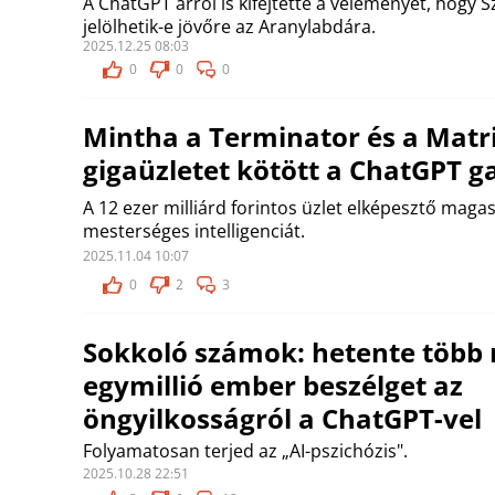
A ChatGPT arról is kifejtette a véleményét, hogy 
jelölhetik-e jövőre az Aranylabdára.
2025.12.25 08:03
0
0
0
Mintha a Terminator és a Matr
gigaüzletet kötött a ChatGPT g
A 12 ezer milliárd forintos üzlet elképesztő mag
mesterséges intelligenciát.
2025.11.04 10:07
0
2
3
Sokkoló számok: hetente több
egymillió ember beszélget az
öngyilkosságról a ChatGPT-vel
Folyamatosan terjed az „AI-pszichózis".
2025.10.28 22:51