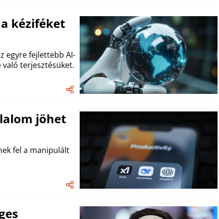
a kéziféket
 egyre fejlettebb AI-
való terjesztésüket.
ilalom jöhet
ek fel a manipulált
ges