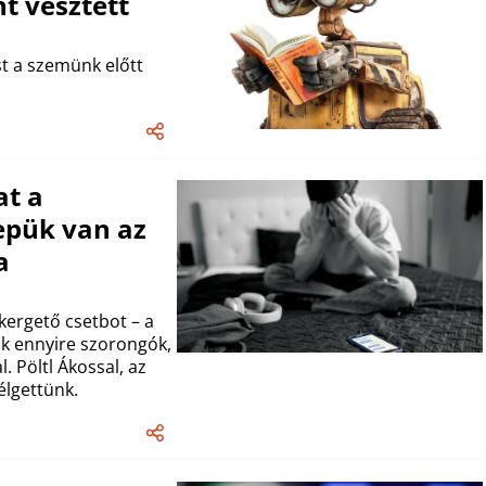
nt vesztett
t a szemünk előtt
at a
epük van az
a
ergető csetbot – a
k ennyire szorongók,
. Pöltl Ákossal, az
élgettünk.