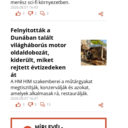
merész sci-fi környezetben.
2026.08.07 16:43
3
2
3
Felnyitották a
Dunában talált
világháborús motor
oldaldobozát,
kiderült, miket
rejtett évtizedeken
át
A HM HIM szakemberei a műtárgyakat
megtisztítják, konzerválják és azokat,
amelyek alkalmasak rá, restaurálják.
2026.08.07 16:37
3
0
13
HÍRLEVÉL-