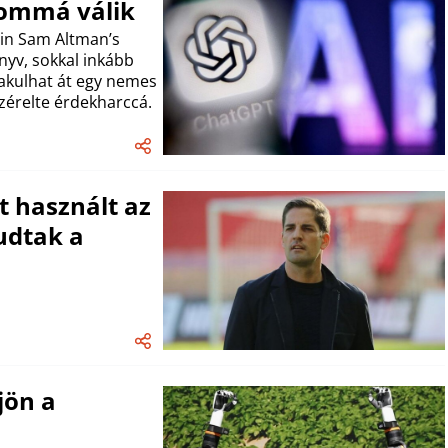
lommá válik
in Sam Altman’s
yv, sokkal inkább
lakulhat át egy nemes
zérelte érdekharccá.
t használt az
udtak a
jön a