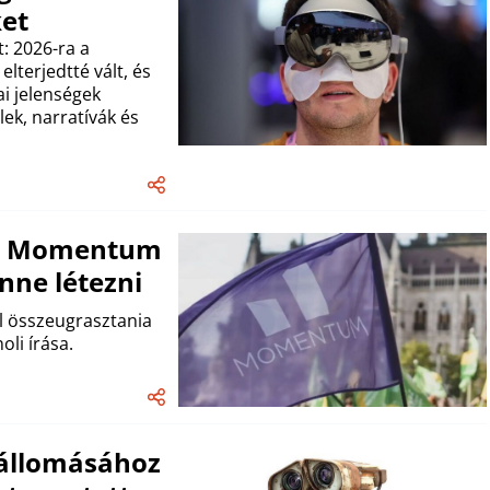
ket
t: 2026-ra a
lterjedtté vált, és
ai jelenségek
lek, narratívák és
t a Momentum
nne létezni
l összeugrasztania
oli írása.
 állomásához