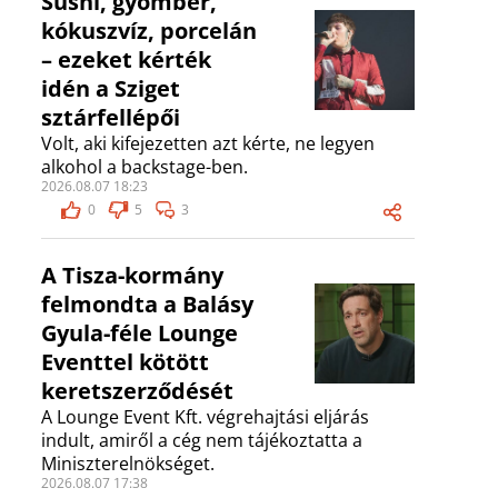
Sushi, gyömbér,
kókuszvíz, porcelán
– ezeket kérték
idén a Sziget
sztárfellépői
Volt, aki kifejezetten azt kérte, ne legyen
alkohol a backstage-ben.
2026.08.07 18:23
0
5
3
A Tisza-kormány
felmondta a Balásy
Gyula-féle Lounge
Eventtel kötött
keretszerződését
A Lounge Event Kft. végrehajtási eljárás
indult, amiről a cég nem tájékoztatta a
Miniszterelnökséget.
2026.08.07 17:38