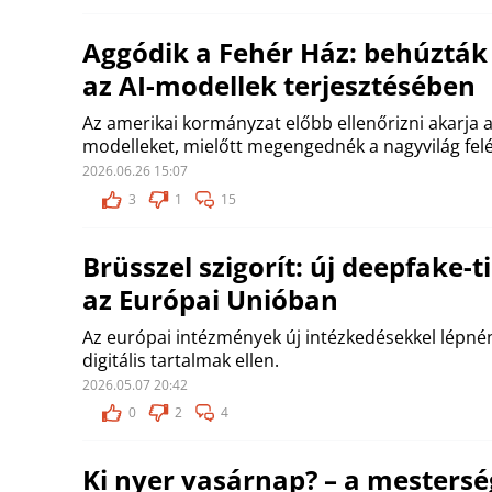
Aggódik a Fehér Ház: behúzták 
az AI-modellek terjesztésében
Az amerikai kormányzat előbb ellenőrizni akarja az
modelleket, mielőtt megengednék a nagyvilág felé 
2026.06.26 15:07
3
1
15
Brüsszel szigorít: új deepfake-t
az Európai Unióban
Az európai intézmények új intézkedésekkel lépnén
digitális tartalmak ellen.
2026.05.07 20:42
0
2
4
Ki nyer vasárnap? – a mestersé