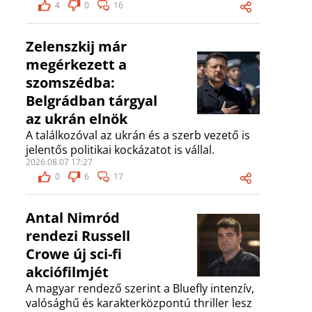
4
0
16
Zelenszkij már
megérkezett a
szomszédba:
Belgrádban tárgyal
az ukrán elnök
A találkozóval az ukrán és a szerb vezető is
jelentős politikai kockázatot is vállal.
2026.08.07 17:27
0
6
17
Antal Nimród
rendezi Russell
Crowe új sci-fi
akciófilmjét
A magyar rendező szerint a Bluefly intenzív,
valósághű és karakterközpontú thriller lesz