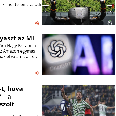
 ki, hol teremt valódi
yaszt az MI
ára Nagy-Britannia
s az Amazon egymás
ak el valamit arról,
-t, hova
 – a
szolt