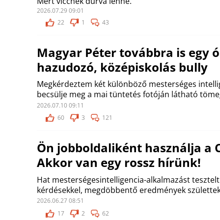
Mert viccnek durva lenne.
2026.07.29 09:01
22
1
43
Magyar Péter továbbra is egy ó
hazudozó, középiskolás bully
Megkérdeztem két különböző mesterséges intellig
becsülje meg a mai tüntetés fotóján látható töme
2026.07.10 09:11
60
3
121
Ön jobboldaliként használja a 
Akkor van egy rossz hírünk!
Hat mesterségesintelligencia-alkalmazást tesztelte
kérdésekkel, megdöbbentő eredmények születtek
2026.06.27 08:51
17
2
62