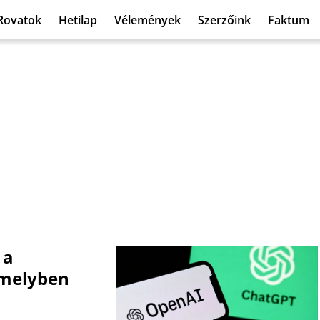
Rovatok
Hetilap
Vélemények
Szerzőink
Faktum
 a
 amelyben