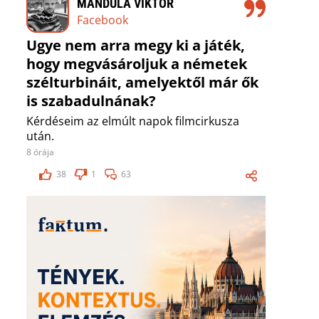
MANDULA VIKTOR
Facebook
Ugye nem arra megy ki a játék,
hogy megvásároljuk a németek
szélturbináit, amelyektől már ők
is szabadulnának?
Kérdéseim az elmúlt napok filmcirkusza
után.
8 órája
38
1
63