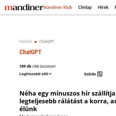
Mandiner Klub
Címlap
Hírek
Főoldal
ChatGPT
⬤
ChatGPT
109 db
cikk összesen
Szűrés
Néha egy mínuszos hír szállítja
legteljesebb rálátást a korra,
élünk