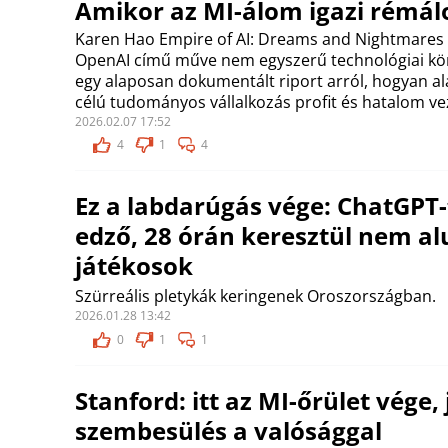
Amikor az MI-álom igazi rémá
Karen Hao Empire of AI: Dreams and Nightmares 
OpenAI című műve nem egyszerű technológiai kön
egy alaposan dokumentált riport arról, hogyan a
célú tudományos vállalkozás profit és hatalom ve
2026.02.07 17:52
4
1
4
Ez a labdarúgás vége: ChatGPT-
edző, 28 órán keresztül nem al
játékosok
Szürreális pletykák keringenek Oroszországban.
2026.01.28 13:42
0
1
1
Stanford: itt az MI-őrület vége, 
szembesülés a valósággal