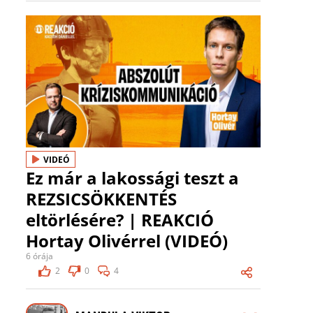
VIDEÓ
Ez már a lakossági teszt a
REZSICSÖKKENTÉS
eltörlésére? | REAKCIÓ
Hortay Olivérrel (VIDEÓ)
6 órája
2
0
4