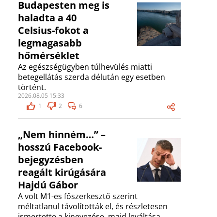
Budapesten meg is
haladta a 40
Celsius-fokot a
legmagasabb
hőmérséklet
Az egészségügyben túlhevülés miatti
betegellátás szerda délután egy esetben
történt.
2026.08.05 15:33
1
2
6
„Nem hinném…” –
hosszú Facebook-
bejegyzésben
reagált kirúgására
Hajdú Gábor
A volt M1-es főszerkesztő szerint
méltatlanul távolították el, és részletesen
ismertette a kinevezése, majd leváltása