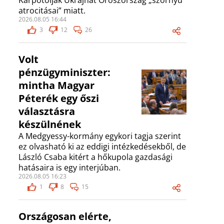
Kárpótolják Ukrajnát Oroszország „szörnyű
atrocitásai” miatt.
2026.08.05 16:44
3
12
26
Volt
pénzügyminiszter:
mintha Magyar
Péterék egy őszi
választásra
készülnének
A Medgyessy-kormány egykori tagja szerint
ez olvasható ki az eddigi intézkedésekből, de
László Csaba kitért a hőkupola gazdasági
hatásaira is egy interjúban.
2026.08.05 16:23
1
8
15
Országosan elérte,