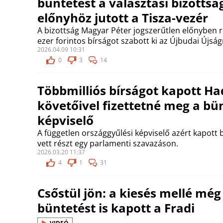
büntetést a választási bizottsá
előnyhöz jutott a Tisza-vezér
A bizottság Magyar Péter jogszerűtlen előnyben r
ezer forintos bírságot szabott ki az Újbudai Újság
2026.04.09 10:31
0
3
14
Többmilliós bírságot kapott Ha
követőivel fizettetné meg a bü
képviselő
A független országgyűlési képviselő azért kapott
vett részt egy parlamenti szavazáson.
2026.03.20 11:37
4
1
31
Csőstül jön: a kiesés mellé mé
büntetést is kapott a Fradi