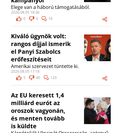
kampányol
Elege van a háború támogatásából.
2026.08.05 18:36
0
0
16
Kiváló ügynök volt:
rangos díjjal ismerik
el Panyi Szabolcs
erőfeszítéseit
Amerikai szervezet tüntette ki.
2026.08.05 17:18
5
40
120
Az EU keresett 1,4
milliárd eurót az
oroszok vagyonán,
és menten tovább
is küldte