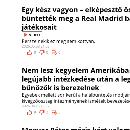
Egy kész vagyon – elképesztő ö
büntették meg a Real Madrid b
játékosait
VIDEÓ
Persze nekik ez meg sem kottyan.
2026.05.08 21:08
0
0
0
Nem lesz kegyelem Amerikába
legújabb intézkedése után a le
bűnözők is berezelnek
Egyebek mellett sor kerül a halálbüntetés módjai
kivégzőosztag intézményének ismételt bevezetésé
2026.04.25 15:32
9
2
5
Magyar Péter máris kért valami