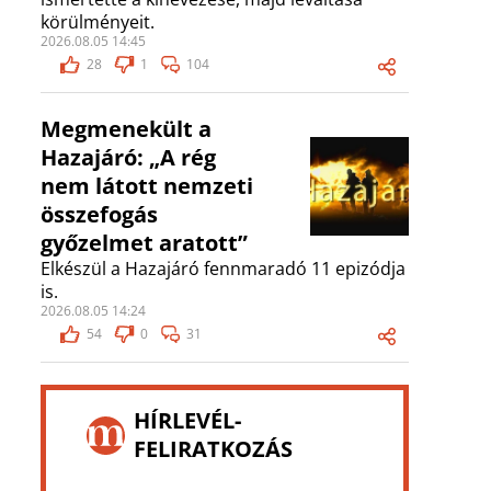
körülményeit.
2026.08.05 14:45
28
1
104
Megmenekült a
Hazajáró: „A rég
nem látott nemzeti
összefogás
győzelmet aratott”
Elkészül a Hazajáró fennmaradó 11 epizódja
is.
2026.08.05 14:24
54
0
31
HÍRLEVÉL-
FELIRATKOZÁS