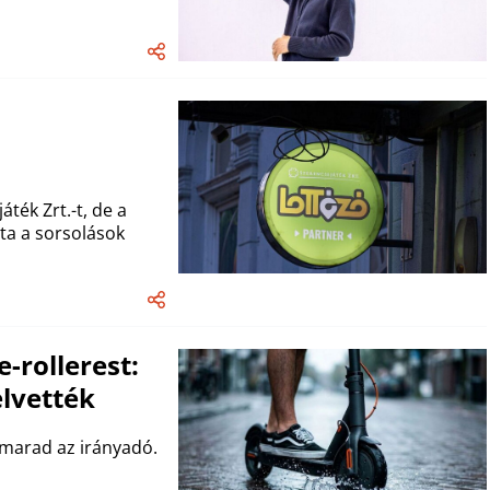
áték Zrt.-t, de a
ta a sorsolások
e-rollerest:
elvették
 marad az irányadó.