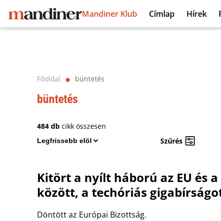
Mandiner Klub
Címlap
Hírek
Főoldal
büntetés
⬤
büntetés
484 db
cikk összesen
Szűrés
Kitört a nyílt háború az EU és 
között, a techóriás gigabírságot
Döntött az Európai Bizottság.