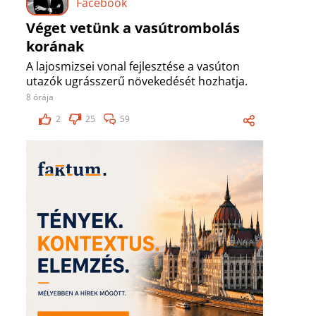
Facebook
Véget vetünk a vasútrombolás
korának
A lajosmizsei vonal fejlesztése a vasúton
utazók ugrásszerű növekedését hozhatja.
8 órája
2
25
59