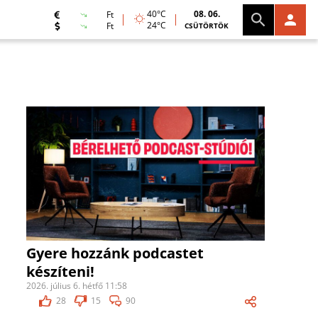
40°C
08. 06.
Ft
24°C
Ft
CSÜTÖRTÖK
Gyere hozzánk podcastet
készíteni!
2026. július 6. hétfő 11:58
28
15
90