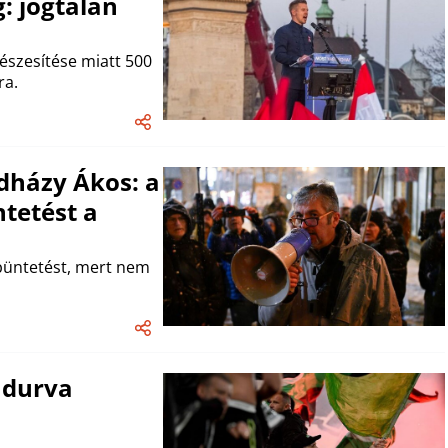
g: jogtalan
észesítése miatt 500
ra.
dházy Ákos: a
ntetést a
 büntetést, mert nem
g durva