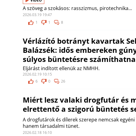
VIDEÓ
A szöveg a szokásos: rasszizmus, pirotechnika...
2026.03.19 19:47
1
1
8
Vérlázító botrányt kavartak S
Balázsék: idős embereken gúny
súlyos büntetésre számíthatn
Eljárást indított ellenük az NMHH.
2026.02.19 10:15
6
0
26
Miért lesz valaki drogfutár és 
elrettentő a szigorú büntetés 
A drogfutárok és dílerek szerepe nemcsak egyéni
hanem társadalmi tünet.
2026.02.18 16:10