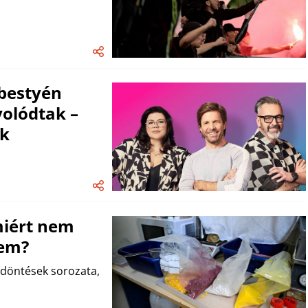
ebestyén
olódtak –
ak
miért nem
sem?
 döntések sorozata,