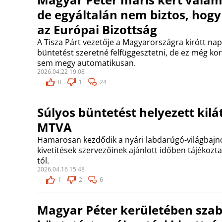
de egyáltalán nem biztos, hogy e
az Európai Bizottság
A Tisza Párt vezetője a Magyarországra kirótt nap
büntetést szeretné felfüggesztetni, de ez még k
sem megy automatikusan.
2026.04.22 19:08
0
1
24
Súlyos büntetést helyezett kilá
MTVA
Hamarosan kezdődik a nyári labdarúgó-világbajno
kivetítések szervezőinek ajánlott időben tájékozt
tól.
2026.04.16 15:48
1
2
6
Magyar Péter kerületében szabo