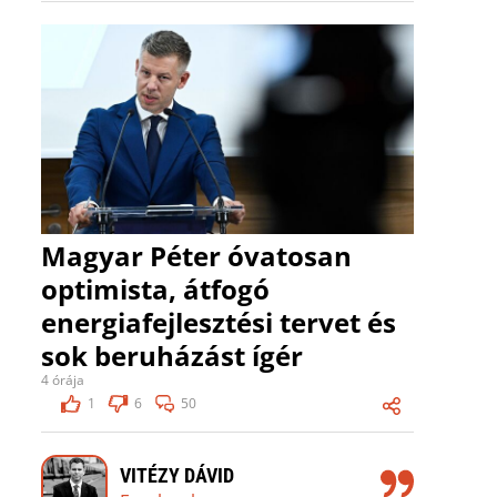
Magyar Péter óvatosan
optimista, átfogó
energiafejlesztési tervet és
sok beruházást ígér
4 órája
1
6
50
VITÉZY DÁVID