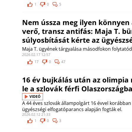
1
0
5
Nem ússza meg ilyen könnyen
verő, transz antifás: Maja T. b
súlyosbítását kérte az ügyészs
Maja T. ügyének tárgyalása másodfokon folytatód
2026.02.17 12:57
17
0
47
16 év bujkálás után az olimpia
le a szlovák férfi Olaszországb
VIDEÓ
A 44 éves szlovák állampolgárt 16 évvel korábban 
ügyészségi elfogatóparancs alapján fogták el.
2026.02.12 21:33
1
0
3