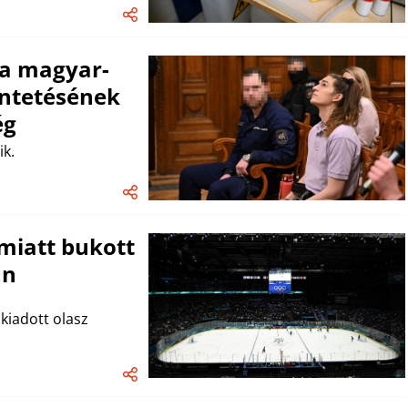
 a magyar-
üntetésének
ég
ik.
 miatt bukott
an
kiadott olasz