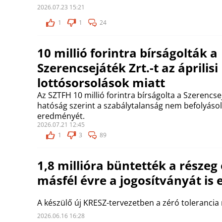
2026.07.23 15:21
1
1
24
10 millió forintra bírságolták a
Szerencsejáték Zrt.-t az áprilisi
lottósorsolások miatt
Az SZTFH 10 millió forintra bírságolta a Szerencsej
hatóság szerint a szabálytalanság nem befolyásol
eredményét.
2026.07.21 12:45
1
3
89
1,8 millióra büntették a részeg 
másfél évre a jogosítványát is 
A készülő új KRESZ-tervezetben a zéró tolerancia
2026.06.16 16:28