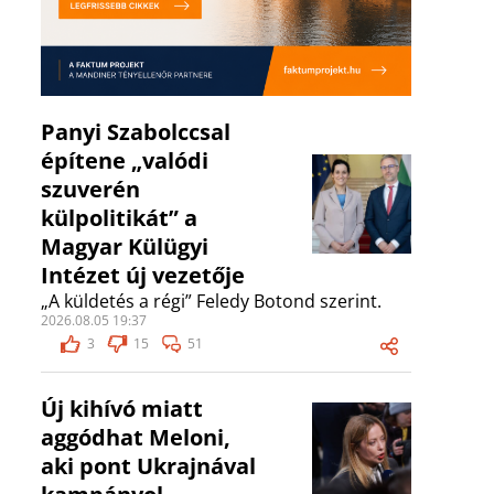
Panyi Szabolccsal
építene „valódi
szuverén
külpolitikát” a
Magyar Külügyi
Intézet új vezetője
„A küldetés a régi” Feledy Botond szerint.
2026.08.05 19:37
3
15
51
Új kihívó miatt
aggódhat Meloni,
aki pont Ukrajnával