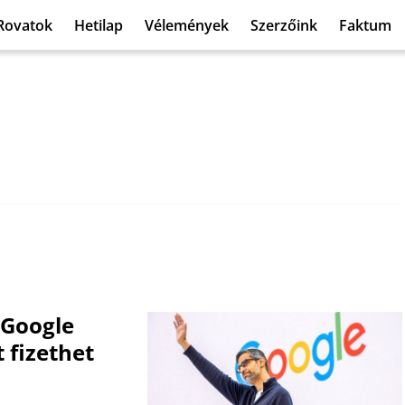
Rovatok
Hetilap
Vélemények
Szerzőink
Faktum
a Google
 fizethet