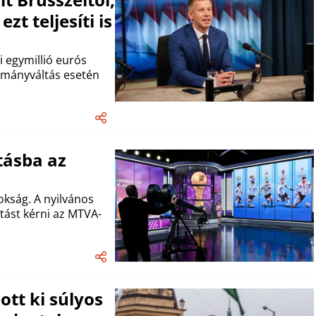
zt teljesíti is
i egymillió eurós
ormányváltás esetén
tásba az
kság. A nyilvános
atást kérni az MTVA-
tt ki súlyos