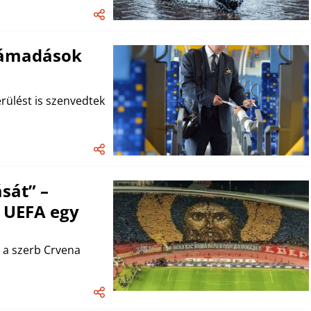
támadások
rülést is szenvedtek
sát” –
z UEFA egy
e a szerb Crvena