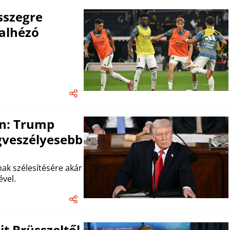
sszegre
alhézó
n: Trump
gveszélyesebb
nak szélesítésére akár
vel.
t Brüsszeltől,