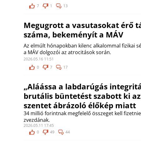
7
1
13
Megugrott a vasutasokat érő 
száma, bekeményít a MÁV
Az elmúlt hónapokban kilenc alkalommal fizikai sé
a MÁV dolgozói az atrocitások során.
2026.05.16 11:51
0
7
17
„Aláássa a labdarúgás integritá
brutális büntetést szabott ki a
szentet ábrázoló élőkép miatt
34 millió forintnak megfelelő összeget kell fizetni
zvezdának.
2026.05.11 17:45
0
49
44