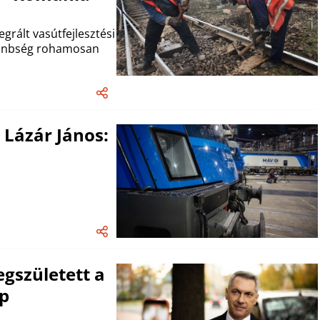
grált vasútfejlesztési
ülönbség rohamosan
 Lázár János:
egszületett a
ap