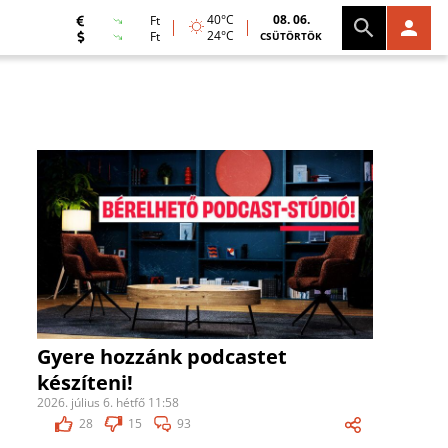
40°C
08. 06.
Ft
24°C
Ft
CSÜTÖRTÖK
Gyere hozzánk podcastet
készíteni!
2026. július 6. hétfő 11:58
28
15
93