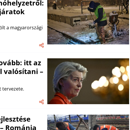
hóhelyzetről:
zjáratok
ölt a magyarországi
vább: itt az
 valósítani –
 tervezete.
jlesztése
t – Románia