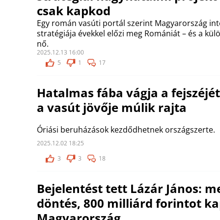
csak kapkod
Egy román vasúti portál szerint Magyarország inte
stratégiája évekkel előzi meg Romániát – és a k
nő.
2025.12.13 16:00
5
1
17
Hatalmas fába vágja a fejszéjét
a vasút jövője múlik rajta
Óriási beruházások kezdődhetnek országszerte.
2025.12.02 18:25
3
3
18
Bejelentést tett Lázár János: m
döntés, 800 milliárd forintot k
Magyarország