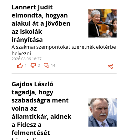
Lannert Judit
elmondta, hogyan
alakul át a jövőben
az iskolák
irányítása
A szakmai szempontokat szeretnék előtérbe
helyezni.
2026.08.06 18:27
1
2
14
Gajdos László
tagadja, hogy
szabadságra ment
volna az
államtitkár, akinek
a Fidesz a
felmentését