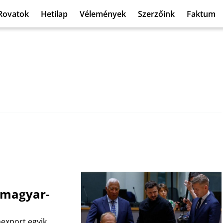
Rovatok
Hetilap
Vélemények
Szerzőink
Faktum
 magyar-
export egyik