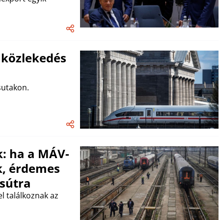
i közlekedés
sutakon.
: ha a MÁV-
k, érdemes
asútra
el találkoznak az