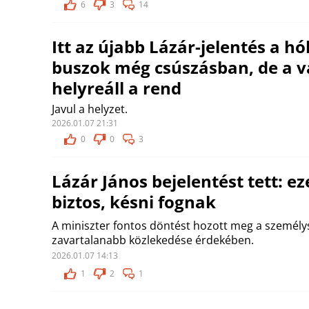
6
3
14
Itt az újabb Lázár-jelentés a hó
buszok még csúszásban, de a 
helyreáll a rend
Javul a helyzet.
2026.01.07 21:31
0
0
3
Lázár János bejelentést tett: e
biztos, késni fognak
A miniszter fontos döntést hozott meg a személys
zavartalanabb közlekedése érdekében.
2026.01.07 14:13
1
2
1