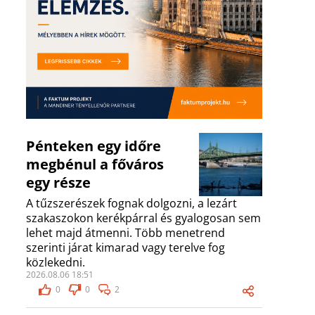
Pénteken egy időre
megbénul a főváros
egy része
A tűzszerészek fognak dolgozni, a lezárt
szakaszokon kerékpárral és gyalogosan sem
lehet majd átmenni. Több menetrend
szerinti járat kimarad vagy terelve fog
közlekedni.
2026.08.06 18:51
0
0
2