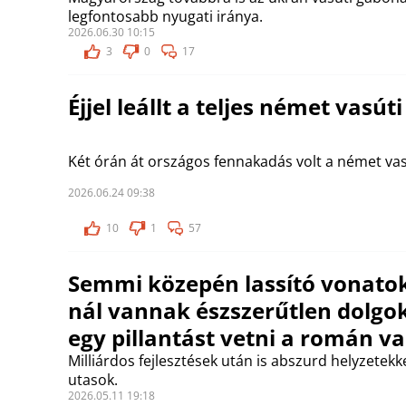
legfontosabb nyugati iránya.
2026.06.30 10:15
3
0
17
Éjjel leállt a teljes német vasút
Két órán át országos fennakadás volt a német va
2026.06.24 09:38
10
1
57
Semmi közepén lassító vonatok
nál vannak észszerűtlen dolgo
egy pillantást vetni a román v
Milliárdos fejlesztések után is abszurd helyzetekk
utasok.
2026.05.11 19:18