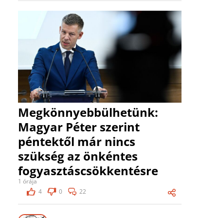
Megkönnyebbülhetünk:
Magyar Péter szerint
péntektől már nincs
szükség az önkéntes
fogyasztáscsökkentésre
1 órája
4
0
22