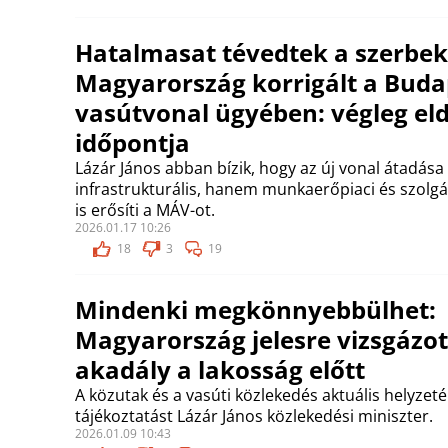
Hatalmasat tévedtek a szerbek
Magyarország korrigált a Buda
vasútvonal ügyében: végleg eld
időpontja
Lázár János abban bízik, hogy az új vonal átadás
infrastrukturális, hanem munkaerőpiaci és szolg
is erősíti a MÁV-ot.
2026.01.17 10:26
18
3
19
Mindenki megkönnyebbülhet:
Magyarország jelesre vizsgázot
akadály a lakosság előtt
A közutak és a vasúti közlekedés aktuális helyzeté
tájékoztatást Lázár János közlekedési miniszter.
2026.01.09 10:43