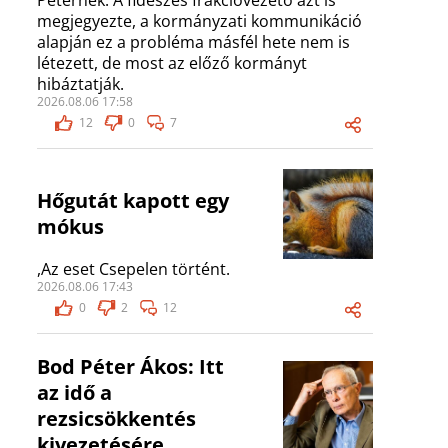
Péternek. A fideszes frakcióvezető azt is
megjegyezte, a kormányzati kommunikáció
alapján ez a probléma másfél hete nem is
létezett, de most az előző kormányt
hibáztatják.
2026.08.06 17:58
12
0
7
Hőgutát kapott egy
mókus
,Az eset Csepelen történt.
2026.08.06 17:43
0
2
12
Bod Péter Ákos: Itt
az idő a
rezsicsökkentés
kivezetésére