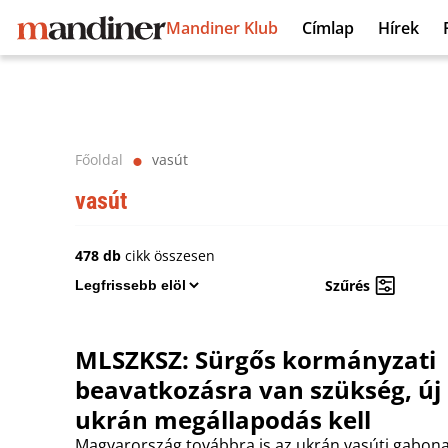
Mandiner Klub
Címlap
Hírek
Főoldal
vasút
⬤
vasút
478 db
cikk összesen
Szűrés
MLSZKSZ: Sürgős kormányzati
beavatkozásra van szükség, új
ukrán megállapodás kell
Magyarország továbbra is az ukrán vasúti gabona