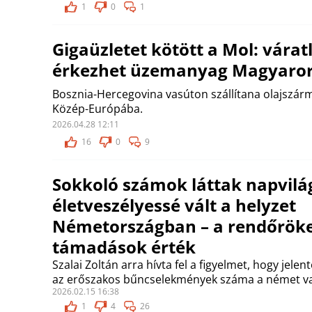
1
0
1
Gigaüzletet kötött a Mol: várat
érkezhet üzemanyag Magyaror
Bosznia-Hercegovina vasúton szállítana olajszár
Közép-Európába.
2026.04.28 12:11
16
0
9
Sokkoló számok láttak napvilá
életveszélyessé vált a helyzet
Németországban – a rendőröket
támadások érték
Szalai Zoltán arra hívta fel a figyelmet, hogy je
az erőszakos bűncselekmények száma a német va
2026.02.15 16:38
1
4
26