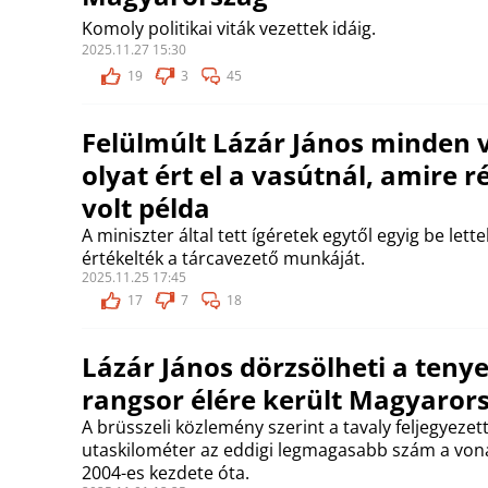
Komoly politikai viták vezettek idáig.
2025.11.27 15:30
19
3
45
Felülmúlt Lázár János minden 
olyat ért el a vasútnál, amire 
volt példa
A miniszter által tett ígéretek egytől egyig be lette
értékelték a tárcavezető munkáját.
2025.11.25 17:45
17
7
18
Lázár János dörzsölheti a tenye
rangsor élére került Magyaror
A brüsszeli közlemény szerint a tavaly feljegyezett
utaskilométer az eddigi legmagasabb szám a von
2004-es kezdete óta.