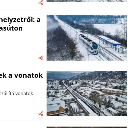
helyzetről: a
vasúton
zek a vonatok
zállító vonatok