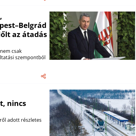
,
pest–Belgrád
őlt az átadás
a nem csak
áltatási szempontból
t, nincs
ről adott részletes