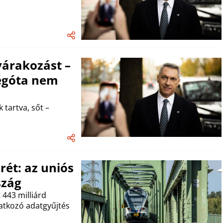
várakozást –
régóta nem
k tartva, sőt –
rét: az uniós
szág
 443 milliárd
atkozó adatgyűjtés