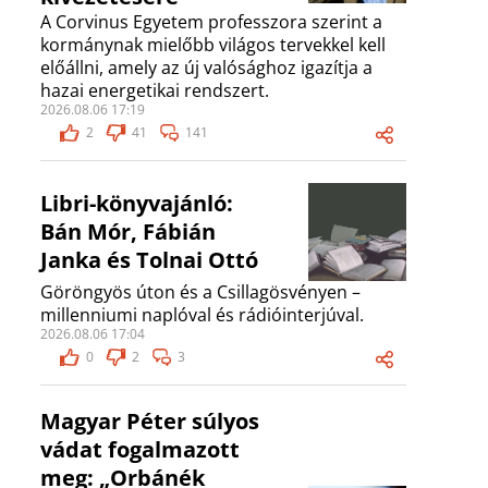
A Corvinus Egyetem professzora szerint a
kormánynak mielőbb világos tervekkel kell
előállni, amely az új valósághoz igazítja a
hazai energetikai rendszert.
2026.08.06 17:19
2
41
141
Libri-könyvajánló:
Bán Mór, Fábián
Janka és Tolnai Ottó
Göröngyös úton és a Csillagösvényen –
millenniumi naplóval és rádióinterjúval.
2026.08.06 17:04
0
2
3
Magyar Péter súlyos
vádat fogalmazott
meg: „Orbánék