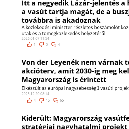
Itt a negyedik Lázár-jelentés a 
a vasút tartja magát, de a bus
továbbra is akadoznak
A közlekedési miniszter részletes beszámolót köz
utak és a tömegközlekedés helyzetéről.
2026.01.07 11:54
1
0
4
Von der Leyenék nem várnak to
akcióterv, amit 2030-ig meg kell
Magyarország is érintett
Elkészült az európai nagysebességű vasúti projekt
2025.12.20 08:14
4
15
65
Kiderült: Magyarország vasútfe
stratégiai nagyhatalmi projek