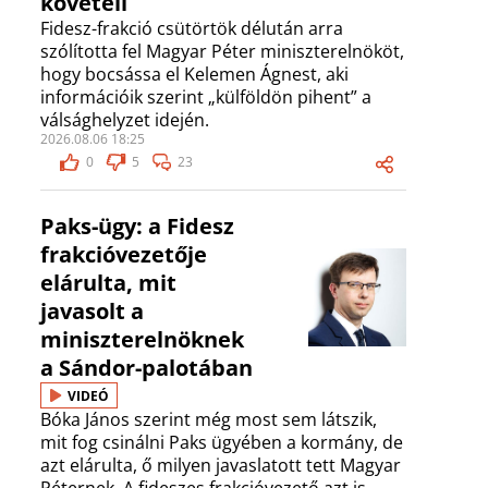
követeli
Fidesz-frakció csütörtök délután arra
szólította fel Magyar Péter miniszterelnököt,
hogy bocsássa el Kelemen Ágnest, aki
információik szerint „külföldön pihent” a
válsághelyzet idején.
2026.08.06 18:25
0
5
23
Paks-ügy: a Fidesz
frakcióvezetője
elárulta, mit
javasolt a
miniszterelnöknek
a Sándor-palotában
VIDEÓ
Bóka János szerint még most sem látszik,
mit fog csinálni Paks ügyében a kormány, de
azt elárulta, ő milyen javaslatott tett Magyar