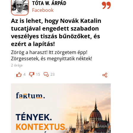
TÓTA W. ÁRPÁD
Facebook
Az is lehet, hogy Novák Katalin
tucatjával engedett szabadon
veszélyes tiszás bűnözőket, és
ezért a lapítás!
Zörög a haraszt! Itt zörgetem épp!
Zörgessetek, és megnyittatik néktek!
2 órája
4
15
23