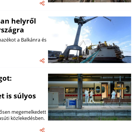
lan helyről
szágra
mazékot a Balkánra és
got:
 is súlyos
lentősen megemelkedett
súti közlekedésben.