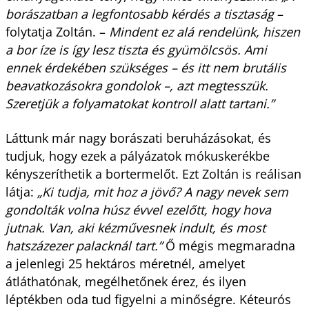
borászatban a legfontosabb kérdés a tisztaság
–
folytatja Zoltán. –
Mindent ez alá rendelünk, hiszen
a bor íze is így lesz tiszta és gyümölcsös. Ami
ennek érdekében szükséges – és itt nem brutális
beavatkozásokra gondolok –, azt megtesszük.
Szeretjük a folyamatokat kontroll alatt tartani.”
Láttunk már nagy borászati beruházásokat, és
tudjuk, hogy ezek a pályázatok mókuskerékbe
kényszeríthetik a bortermelőt. Ezt Zoltán is reálisan
látja:
„Ki tudja, mit hoz a jövő? A nagy nevek sem
gondolták volna húsz évvel ezelőtt, hogy hova
jutnak. Van, aki kézművesnek indult, és most
hatszázezer palacknál tart.”
Ő mégis megmaradna
a jelenlegi 25 hektáros méretnél, amelyet
átláthatónak, megélhetőnek érez, és ilyen
léptékben oda tud figyelni a minőségre. Kéteurós