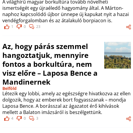
A világhírű magyar borkultúra tovább növelheti
ismertségét egy újraéledő hagyomány által. A Márton-
naphoz kapcsolódó újbor ünnepe új kapukat nyit a hazai
vendégforgalomban és az átalakuló borpiacon is.
1
0
23
Az, hogy párás szemmel
hangoztatjuk, mennyire
fontos a borkultúra, nem
visz előre – Laposa Bence a
Mandinernek
Belföld
Létezik egy lobbi, amely az egészségre hivatkozva az ellen
dolgozik, hogy az emberek bort fogyasszanak – mondja
Laposa Bence. A borásszal az ágazatot érő kihívások
mellett a Balaton imázsáról is beszélgettünk.
4
0
3