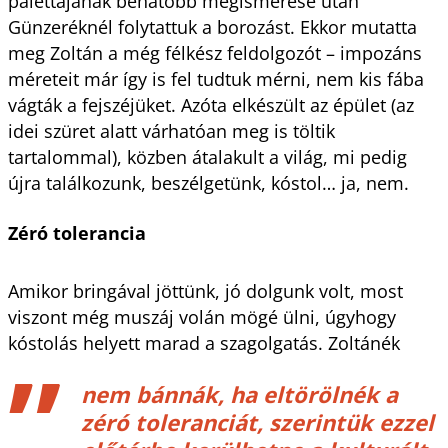
palettájának behatóbb megismerése után
Günzeréknél folytattuk a borozást. Ekkor mutatta
meg Zoltán a még félkész feldolgozót – impozáns
méreteit már így is fel tudtuk mérni, nem kis fába
vágták a fejszéjüket. Azóta elkészült az épület (az
idei szüret alatt várhatóan meg is töltik
tartalommal), közben átalakult a világ, mi pedig
újra találkozunk, beszélgetünk, kóstol… ja, nem.
Zéró tolerancia
Amikor bringával jöttünk, jó dolgunk volt, most
viszont még muszáj volán mögé ülni, úgyhogy
kóstolás helyett marad a szagolgatás. Zoltánék
nem bánnák, ha eltörölnék a
zéró toleranciát, szerintük ezzel