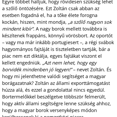
Egyre többet halljuk, hogy rövidesen szükség lehet
a szőlő öntözésére. Ezt Zoltán csak abban az
esetben fogadná el, ha a tőke élete forogna
kockán, hiszen, mint mondja,
„a szőlő nagyon sok
mindent kibír”.
A nagy borok mellett továbbra is
készítenek frappáns, könnyű vörösbort. Az oportót
– vagy ma már inkább portugiesert –, a régi svábok
hagyományos fajtáját is tiszteletben tartják, bár a
piac nem ezt diktálja, egyes fajtákat viszont el
kellett engedniük.
„Azt nem lehet, hogy egy
borvidék mindenben jó legyen!”
– nevet Zoltán. És
hogy mi jelenthetne valódi segítséget a magyar
borágazatnak? Zoltán az állami exporttámogatást
húzza alá, és ezzel a gondolattal nincs egyedül.
Bortermelőkkel beszélgetve többször felmerült,
hogy aktív állami segítségre lenne szükség ahhoz,
hogy a magyar borok versenyképes módon
kerülhessenek ki a nemzetközi piacra.