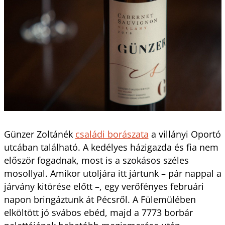
Günzer Zoltánék
családi borászata
a villányi Oportó
utcában található. A kedélyes házigazda és fia nem
először fogadnak, most is a szokásos széles
mosollyal. Amikor utoljára itt jártunk – pár nappal a
járvány kitörése előtt –, egy verőfényes februári
napon bringáztunk át Pécsről. A Fülemülében
elköltött jó svábos ebéd, majd a 7773 borbár