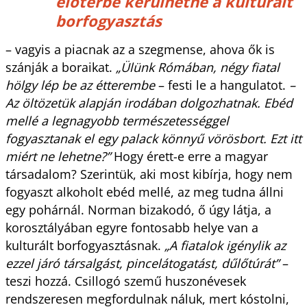
előtérbe kerülhetne a kulturált
borfogyasztás
– vagyis a piacnak az a szegmense, ahova ők is
szánják a boraikat.
„Ülünk Rómában, négy fiatal
hölgy lép be az étterembe
– festi le a hangulatot.
–
Az öltözetük alapján irodában dolgozhatnak. Ebéd
mellé a legnagyobb természetességgel
fogyasztanak el egy palack könnyű vörösbort. Ezt itt
miért ne lehetne?”
Hogy érett-e erre a magyar
társadalom? Szerintük, aki most kibírja, hogy nem
fogyaszt alkoholt ebéd mellé, az meg tudna állni
egy pohárnál. Norman bizakodó, ő úgy látja, a
korosztályában egyre fontosabb helye van a
kulturált borfogyasztásnak.
„A fiatalok igénylik az
ezzel járó társalgást, pincelátogatást, dűlőtúrát”
–
teszi hozzá. Csillogó szemű huszonévesek
rendszeresen megfordulnak náluk, mert kóstolni,