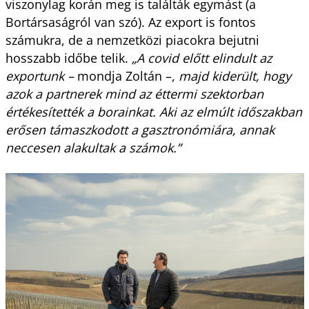
viszonylag korán meg is találták egymást (a
Bortársaságról van szó). Az export is fontos
számukra, de a nemzetközi piacokra bejutni
hosszabb időbe telik.
„A covid előtt elindult az
exportunk –
mondja Zoltán –,
majd kiderült, hogy
azok a partnerek mind az éttermi szektorban
értékesítették a borainkat. Aki az elmúlt időszakban
erősen támaszkodott a gasztronómiára, annak
neccesen alakultak a számok.”