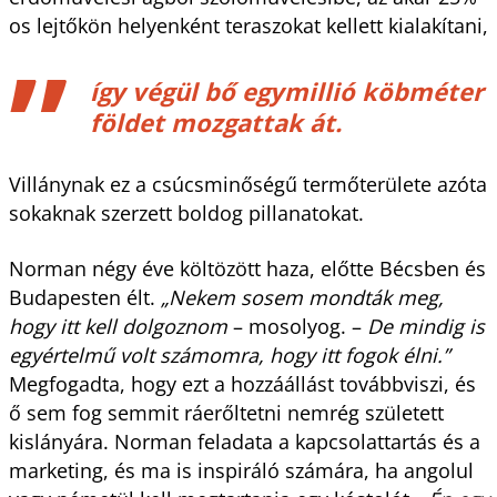
os lejtőkön helyenként teraszokat kellett kialakítani,
így végül bő egymillió köbméter
földet mozgattak át.
Villánynak ez a csúcsminőségű termőterülete azóta
sokaknak szerzett boldog pillanatokat.
Norman négy éve költözött haza, előtte Bécsben és
Budapesten élt.
„Nekem sosem mondták meg,
hogy itt kell dolgoznom
– mosolyog. –
De mindig is
egyértelmű volt számomra, hogy itt fogok élni.”
Megfogadta, hogy ezt a hozzáállást továbbviszi, és
ő sem fog semmit ráerőltetni nemrég született
kislányára. Norman feladata a kapcsolattartás és a
marketing, és ma is inspiráló számára, ha angolul