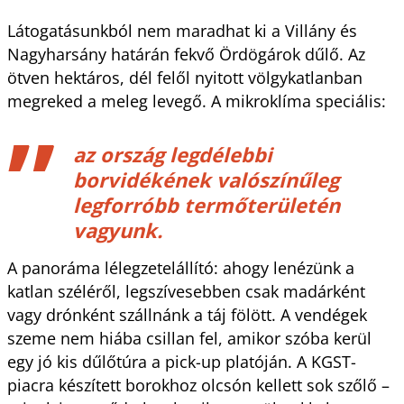
Látogatásunkból nem maradhat ki a Villány és
Nagyharsány határán fekvő Ördögárok dűlő. Az
ötven hektáros, dél felől nyitott völgykatlanban
megreked a meleg levegő. A mikroklíma speciális:
az ország legdélebbi
borvidékének valószínűleg
legforróbb termőterületén
vagyunk.
A panoráma lélegzetelállító: ahogy lenézünk a
katlan széléről, legszívesebben csak madárként
vagy drónként szállnánk a táj fölött. A vendégek
szeme nem hiába csillan fel, amikor szóba kerül
egy jó kis dűlőtúra a pick-up platóján. A KGST-
piacra készített borokhoz olcsón kellett sok szőlő –