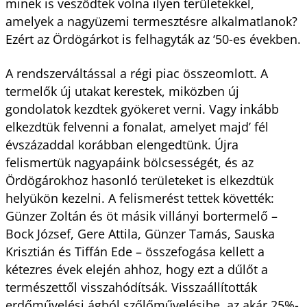
minek is vesződtek volna ilyen területekkel,
amelyek a nagyüzemi termesztésre alkalmatlanok?
Ezért az Ördögárkot is felhagyták az ‘50-es években.
A rendszerváltással a régi piac összeomlott. A
termelők új utakat kerestek, miközben új
gondolatok kezdtek gyökeret verni. Vagy inkább
elkezdtük felvenni a fonalat, amelyet majd’ fél
évszázaddal korábban elengedtünk. Újra
felismertük nagyapáink bölcsességét, és az
Ördögárokhoz hasonló területeket is elkezdtük
helyükön kezelni. A felismerést tettek követték:
Günzer Zoltán és öt másik villányi bortermelő –
Bock József, Gere Attila, Günzer Tamás, Sauska
Krisztián és Tiffán Ede – összefogása kellett a
kétezres évek elején ahhoz, hogy ezt a dűlőt a
természettől visszahódítsák. Visszaállították
erdőművelési ágból szőlőművelésibe, az akár 25%-