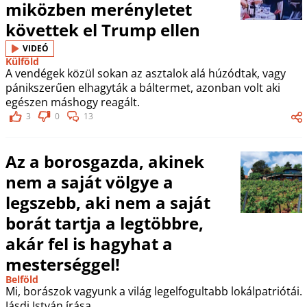
miközben merényletet
követtek el Trump ellen
VIDEÓ
Külföld
A vendégek közül sokan az asztalok alá húzódtak, vagy
pánikszerűen elhagyták a báltermet, azonban volt aki
egészen máshogy reagált.
3
0
13
Az a borosgazda, akinek
nem a saját völgye a
legszebb, aki nem a saját
borát tartja a legtöbbre,
akár fel is hagyhat a
mesterséggel!
Belföld
Mi, borászok vagyunk a világ legelfogultabb lokálpatriótái.
Jásdi István írása.