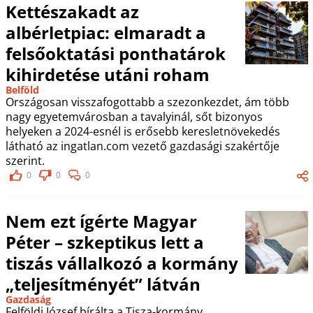
Kettészakadt az
albérletpiac: elmaradt a
felsőoktatási ponthatárok
kihirdetése utáni roham
Belföld
Országosan visszafogottabb a szezonkezdet, ám több
nagy egyetemvárosban a tavalyinál, sőt bizonyos
helyeken a 2024-esnél is erősebb keresletnövekedés
látható az ingatlan.com vezető gazdasági szakértője
szerint.
0
0
0
Nem ezt ígérte Magyar
Péter – szkeptikus lett a
tiszás vállalkozó a kormány
„teljesítményét” látván
Gazdaság
Felföldi József bírálta a Tisza-kormány