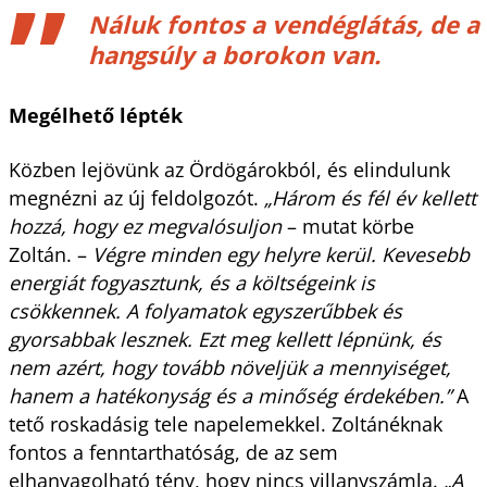
Náluk fontos a vendéglátás, de a
hangsúly a borokon van.
Megélhető lépték
Közben lejövünk az Ördögárokból, és elindulunk
megnézni az új feldolgozót.
„Három és fél év kellett
hozzá, hogy ez megvalósuljon
– mutat körbe
Zoltán. –
Végre minden egy helyre kerül. Kevesebb
energiát fogyasztunk, és a költségeink is
csökkennek. A folyamatok egyszerűbbek és
gyorsabbak lesznek. Ezt meg kellett lépnünk, és
nem azért, hogy tovább növeljük a mennyiséget,
hanem a hatékonyság és a minőség érdekében.”
A
tető roskadásig tele napelemekkel. Zoltánéknak
fontos a fenntarthatóság, de az sem
elhanyagolható tény, hogy nincs villanyszámla.
„A