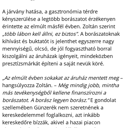
A járvány hatása, a gasztronómia térdre
kényszerülése a legtöbb borászatot érzékenyen
érintette az elmúlt másfél évben. Zoltán szerint
„több lábon kell állni, ez biztos”.
A borászatoknak
kihívást és buktatót is jelenthet egyszerre nagy
mennyiségű, olcsó, de jól fogyasztható borral
kiszolgálni az áruházak igényeit, mindeközben
presztízsmárkát építeni a saját nevük köré.
„Az elmúlt évben sokakat az áruház mentett meg
–
hangsúlyozza Zoltán. –
Még mindig jobb, mintha
más tevékenységből kellene finanszírozni a
borászatot. A borász legyen borász.”
E gondolat
szellemében Günzerék nem szeretnének a
kereskedelemmel foglalkozni, azt inkább
kereskedőre bízzák, akivel a hazai piacon