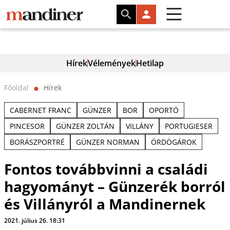
Hírek
Vélemények
Hetilap
Főoldal
Hírek
⬤
CABERNET FRANC
GÜNZER
BOR
OPORTÓ
PINCESOR
GÜNZER ZOLTÁN
VILLÁNY
PORTUGIESER
BORÁSZPORTRÉ
GÜNZER NORMAN
ÖRDÖGÁROK
Fontos továbbvinni a családi
hagyományt – Günzerék borról
és Villányról a Mandinernek
2021. július 26. 18:31