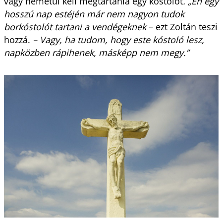
vagy németül kell megtartania egy kóstolót
. „Én egy
hosszú nap estéjén már nem nagyon tudok
borkóstolót tartani a vendégeknek
– ezt Zoltán teszi
hozzá.
– Vagy, ha tudom, hogy este kóstoló lesz,
napközben rápihenek, másképp nem megy.”