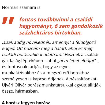
Norman számára is
fontos továbbvinni a családi
hagyományt, ő sem gondolkozik
százhektáros birtokban.
„Csak addig növekednék, amennyit a feldolgozó
enged. Ott húznám meg a határt, ahol ez még
családi borászatként átlátható.”
Hisznek a családi
gazdaság léptékében – ahol
„nem lehet elbújni”
–,
és fontosnak tartják, hogy az egyes
munkafázisokhoz és a megszülető borokhoz
személyesen is kapcsolódjanak. A házasításokat
Ujvári Olivér borász munkatársukkal együtt állítják
össze, hármasban.
A borász legyen borász