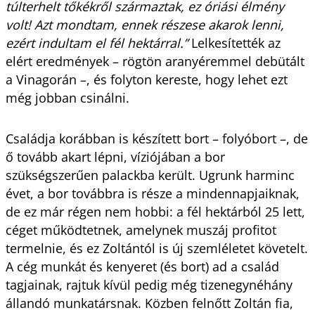
túlterhelt tőkékről származtak, ez óriási élmény
volt! Azt mondtam, ennek részese akarok lenni,
ezért indultam el fél hektárral.”
Lelkesítették az
elért eredmények – rögtön aranyéremmel debütált
a Vinagorán –, és folyton kereste, hogy lehet ezt
még jobban csinálni.
Családja korábban is készített bort – folyóbort –, de
ő tovább akart lépni, víziójában a bor
szükségszerűen palackba került. Ugrunk harminc
évet, a bor továbbra is része a mindennapjaiknak,
de ez már régen nem hobbi: a fél hektárból 25 lett,
céget működtetnek, amelynek muszáj profitot
termelnie, és ez Zoltántól is új szemléletet követelt.
A cég munkát és kenyeret (és bort) ad a család
tagjainak, rajtuk kívül pedig még tizenegynéhány
állandó munkatársnak. Közben felnőtt Zoltán fia,