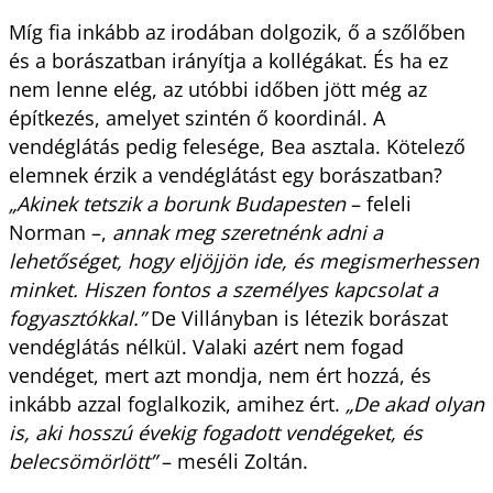
Míg fia inkább az irodában dolgozik, ő a szőlőben
és a borászatban irányítja a kollégákat. És ha ez
nem lenne elég, az utóbbi időben jött még az
építkezés, amelyet szintén ő koordinál. A
vendéglátás pedig felesége, Bea asztala. Kötelező
elemnek érzik a vendéglátást egy borászatban?
„Akinek tetszik a borunk Budapesten
– feleli
Norman –,
annak meg szeretnénk adni a
lehetőséget, hogy eljöjjön ide, és megismerhessen
minket. Hiszen fontos a személyes kapcsolat a
fogyasztókkal.”
De Villányban is létezik borászat
vendéglátás nélkül. Valaki azért nem fogad
vendéget, mert azt mondja, nem ért hozzá, és
inkább azzal foglalkozik, amihez ért.
„De akad olyan
is, aki hosszú évekig fogadott vendégeket, és
belecsömörlött”
– meséli Zoltán.