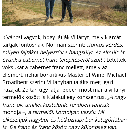
Kíváncsi vagyok, hogy látják Villányt, melyik arcát
tartják fontosnak. Norman szerint:
„fontos kérdés,
milyen fajtákra helyezzük a hangsúlyt. Az elmúlt öt
évünk a cabernet franc telepítéséről szólt”.
Letették
voksukat a cabernet franc mellett, amely az
elismert, néhai borkritikus Master of Wine, Michael
Broadbent szerint Villányban találta meg igazi
hazáját. Zoltán úgy látja, ebben most már a villányi
termelők között is kialakul egy konszenzus.
„A nagy
franc-ok, amiket kóstolunk, rendben vannak
–
mondja –,
a termelők komolyan veszik. Mi
elkészítjük nagybor és hétköznapi bor kategóriában
is. De franc és franc között nagy különbség van.