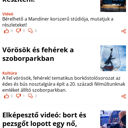
Videó
Bérelhető a Mandiner korszerű stúdiója, mutatjuk a
részleteket!
0
0
0
Vörösök és fehérek a
szoborparkban
Kultúra
A Fel vörösök, fehérek! tematikus borkóstolósorozat az
édes és bús nosztalgiára épít a 20. századi félmúltunknak
emléket állító szoborparkban.
0
1
3
Elképesztő videó: bort és
pezsgőt lopott egy nő,