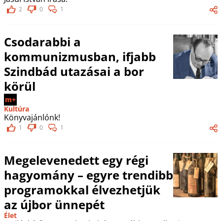
2
0
1
Csodarabbi a
kommunizmusban, ifjabb
Szindbád utazásai a bor
körül
m+
Kultúra
Könyvajánlónk!
1
0
1
Megelevenedett egy régi
hagyomány – egyre trendibb
programokkal élvezhetjük
az újbor ünnepét
Élet