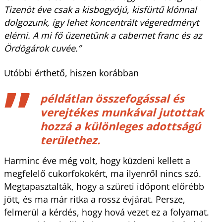
Tizenöt éve csak a kisbogyójú, kisfürtű klónnal
dolgozunk, így lehet koncentrált végeredményt
elérni. A mi fő üzenetünk a cabernet franc és az
Ördögárok cuvée.”
Utóbbi érthető, hiszen korábban
példátlan összefogással és
verejtékes munkával jutottak
hozzá a különleges adottságú
területhez.
Harminc éve még volt, hogy küzdeni kellett a
megfelelő cukorfokokért, ma ilyenről nincs szó.
Megtapasztalták, hogy a szüreti időpont előrébb
jött, és ma már ritka a rossz évjárat. Persze,
felmerül a kérdés, hogy hová vezet ez a folyamat.