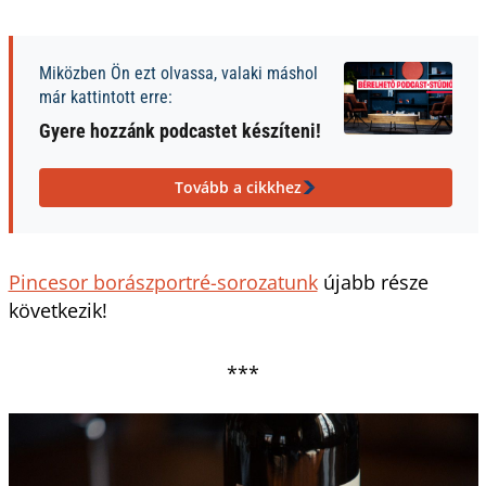
Miközben Ön ezt olvassa, valaki máshol
már kattintott erre:
Gyere hozzánk podcastet készíteni!
Tovább a cikkhez
Pincesor borászportré-sorozatunk
újabb része
következik!
***