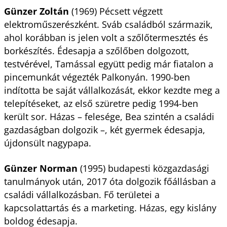
Günzer Zoltán
(1969) Pécsett végzett
elektroműszerészként. Sváb családból származik,
ahol korábban is jelen volt a szőlőtermesztés és
borkészítés. Édesapja a szőlőben dolgozott,
testvérével, Tamással együtt pedig már fiatalon a
pincemunkát végezték Palkonyán. 1990-ben
indította be saját vállalkozását, ekkor kezdte meg a
telepítéseket, az első szüretre pedig 1994-ben
került sor. Házas – felesége, Bea szintén a családi
gazdaságban dolgozik –, két gyermek édesapja,
újdonsült nagypapa.
Günzer Norman
(1995) budapesti közgazdasági
tanulmányok után, 2017 óta dolgozik főállásban a
családi vállalkozásban. Fő területei a
kapcsolattartás és a marketing. Házas, egy kislány
boldog édesapja.