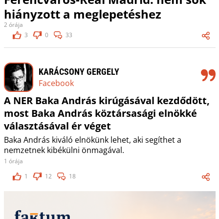
hiányzott a meglepetéshez
2 órája
3
0
33
KARÁCSONY GERGELY
Facebook
A NER Baka András kirúgásával kezdődött,
most Baka András köztársasági elnökké
választásával ér véget
Baka András kiváló elnökünk lehet, aki segíthet a
nemzetnek kibékülni önmagával.
1 órája
1
12
18