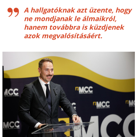
A hallgatóknak azt üzente, hogy
ne mondjanak le álmaikról,
hanem továbbra is küzdjenek
azok megvalósításáért.