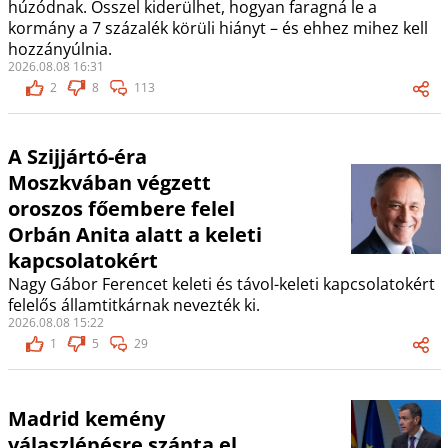
húzódnak. Ősszel kiderülhet, hogyan faragná le a
kormány a 7 százalék körüli hiányt – és ehhez mihez kell
hozzányúlnia.
2026.08.08 16:31
2
8
113
A Szijjártó-éra
Moszkvában végzett
oroszos főembere felel
Orbán Anita alatt a keleti
kapcsolatokért
Nagy Gábor Ferencet keleti és távol-keleti kapcsolatokért
felelős államtitkárnak nevezték ki.
2026.08.08 15:22
1
5
29
Madrid kemény
válaszlépésre szánta el