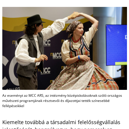
Az eseményt az MCC ARS, az intézmény középiskolásoknak szóló országos
művészeti programjának résztvevői és díjazottjai tették színesebbé
fellépéseikkel
Kiemelte továbbá a társadalmi felelősségvállalás