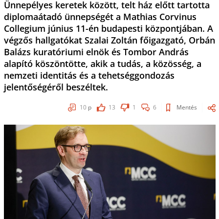
Ünnepélyes keretek között, telt ház előtt tartotta
diplomaátadó ünnepségét a Mathias Corvinus
Collegium június 11-én budapesti központjában. A
végzős hallgatókat Szalai Zoltán főigazgató, Orbán
Balázs kuratóriumi elnök és Tombor András
alapító köszöntötte, akik a tudás, a közösség, a
nemzeti identitás és a tehetséggondozás
jelentőségéről beszéltek.
10
p
13
1
6
Mentés