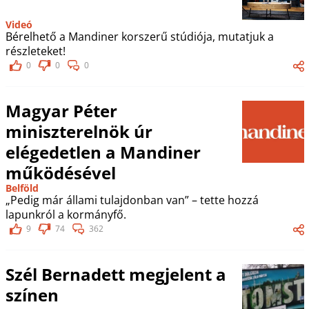
Videó
Bérelhető a Mandiner korszerű stúdiója, mutatjuk a
részleteket!
0
0
0
Magyar Péter
miniszterelnök úr
elégedetlen a Mandiner
működésével
Belföld
„Pedig már állami tulajdonban van” – tette hozzá
lapunkról a kormányfő.
9
74
362
Szél Bernadett megjelent a
színen