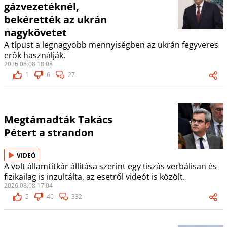
gázvezetéknél,
bekérették az ukrán
nagykövetet
A típust a legnagyobb mennyiségben az ukrán fegyveres
erők használják.
2026.08.08 18:08
1
6
27
Megtámadták Takács
Pétert a strandon
VIDEÓ
A volt államtitkár állítása szerint egy tiszás verbálisan és
fizikailag is inzultálta, az esetről videót is közölt.
2026.08.08 17:04
5
40
332