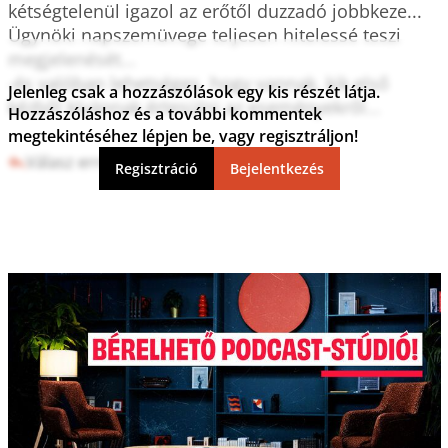
kétségtelenül igazol az erőtől duzzadó jobbkeze...

Ügynöki napszemüvege teljesen hitelessé teszi 
megjelenését...

-és valóban lehetséges, hogy vannak, kik első 
Jelenleg csak a hozzászólások egy kis részét látja.
kézből kívánnak értesülni az eseményekről...

Hozzászóláshoz és a további kommentek
megtekintéséhez lépjen be, vagy regisztráljon!
Válasz erre
0
0
Regisztráció
Bejelentkezés