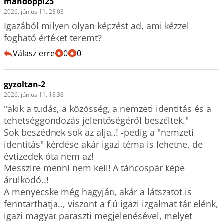
mandoppi25
2026. június 11. 23:03
Igazából milyen olyan képzést ad, ami kézzel 
fogható értéket teremt?
Válasz erre
0
0
gyzoltan-2
2026. június 11. 18:38
"akik a tudás, a közösség, a nemzeti identitás és a 
tehetséggondozás jelentőségéről beszéltek."

Sok beszédnek sok az alja..! -pedig a "nemzeti 
identitás" kérdése akár igazi téma is lehetne, de 
évtizedek óta nem az!

Messzire menni nem kell! A táncospár képe 
árulkodó..!

A menyecske még hagyján, akár a látszatot is 
fenntarthatja.., viszont a fiú igazi izgalmat tár elénk, 
igazi magyar paraszti megjelenésével, melyet 