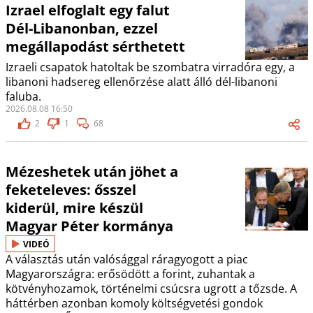
Izrael elfoglalt egy falut
Dél-Libanonban, ezzel
megállapodást sérthetett
Izraeli csapatok hatoltak be szombatra virradóra egy, a
libanoni hadsereg ellenőrzése alatt álló dél-libanoni
faluba.
2026.08.08 16:50
2
1
68
Mézeshetek után jöhet a
feketeleves: ősszel
kiderül, mire készül
Magyar Péter kormánya
VIDEÓ
A választás után valósággal ráragyogott a piac
Magyarországra: erősödött a forint, zuhantak a
kötvényhozamok, történelmi csúcsra ugrott a tőzsde. A
háttérben azonban komoly költségvetési gondok