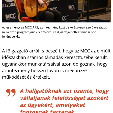
Az eseményt az MCC ARS, az intézmény középiskolásoknak szóló országos
művészeti programjának résztvevői és díjazottjai tették színesebbé
fellépéseikkel
A főigazgató arról is beszélt, hogy az MCC az elmúlt
időszakban számos támadás kereszttüzébe került,
ugyanakkor munkatársaival azon dolgoznak, hogy
az intézmény hosszú távon is megőrizze
működését és értékeit.
A hallgatóknak azt üzente, hogy
vállaljanak felelősséget azokért
az ügyekért, amelyeket
fontosnak tartanak.