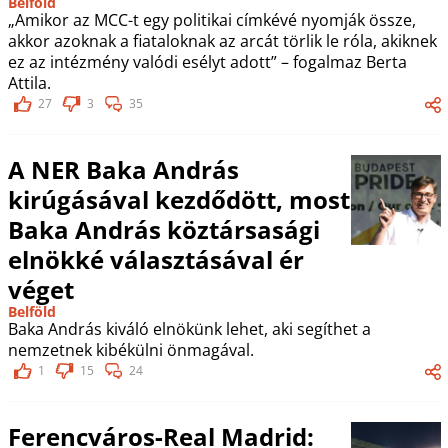
Belföld
„Amikor az MCC-t egy politikai címkévé nyomják össze,
akkor azoknak a fiataloknak az arcát törlik le róla, akiknek
ez az intézmény valódi esélyt adott” – fogalmaz Berta
Attila.
27
3
35
A NER Baka András
kirúgásával kezdődött, most
Baka András köztársasági
elnökké választásával ér
véget
Belföld
Baka András kiváló elnökünk lehet, aki segíthet a
nemzetnek kibékülni önmagával.
1
15
24
Ferencváros-Real Madrid: