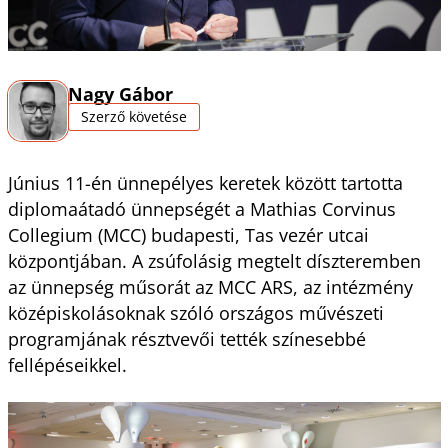
Nagy Gábor
Szerző követése
Június 11-én ünnepélyes keretek között tartotta
diplomaátadó ünnepségét a Mathias Corvinus
Collegium (MCC) budapesti, Tas vezér utcai
központjában. A zsúfolásig megtelt díszteremben
az ünnepség műsorát az MCC ARS, az intézmény
középiskolásoknak szóló országos művészeti
programjának résztvevői tették színesebbé
fellépéseikkel.