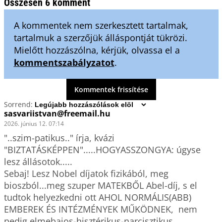
Összesen 6 komment
A kommentek nem szerkesztett tartalmak,
tartalmuk a szerzőjük álláspontját tükrözi.
Mielőtt hozzászólna, kérjük, olvassa el a
kommentszabályzatot
.
Kommentek frissítése
Sorrend:
sasvariistvan@freemail.hu
2026. június 12. 07:14
"..szim-patikus.." írja, kvázi 
"BIZTATÁSKÉPPEN".....HOGYASSZONGYA: úgyse 
lesz állásotok.....

Sebaj! Lesz Nobel díjatok fizikából, meg 
bioszból...meg szuper MATEKBŐL Abel-díj, s el 
tudtok helyezkedni ott AHOL NORMÁLIS(ABB) 
EMBEREK ÉS INTÉZMÉNYEK MŰKÖDNEK,  nem 
pedig elmebajos-hisztérikus-narcisztikus 