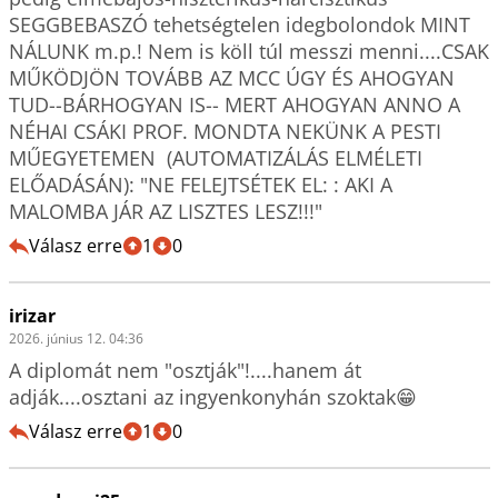
SEGGBEBASZÓ tehetségtelen idegbolondok MINT 
NÁLUNK m.p.! Nem is köll túl messzi menni....CSAK 
MŰKÖDJÖN TOVÁBB AZ MCC ÚGY ÉS AHOGYAN 
TUD--BÁRHOGYAN IS-- MERT AHOGYAN ANNO A 
NÉHAI CSÁKI PROF. MONDTA NEKÜNK A PESTI 
MŰEGYETEMEN  (AUTOMATIZÁLÁS ELMÉLETI 
ELŐADÁSÁN): "NE FELEJTSÉTEK EL: : AKI A 
MALOMBA JÁR AZ LISZTES LESZ!!!"
Válasz erre
1
0
irizar
2026. június 12. 04:36
A diplomát nem "osztják"!....hanem át 
Válasz erre
1
0