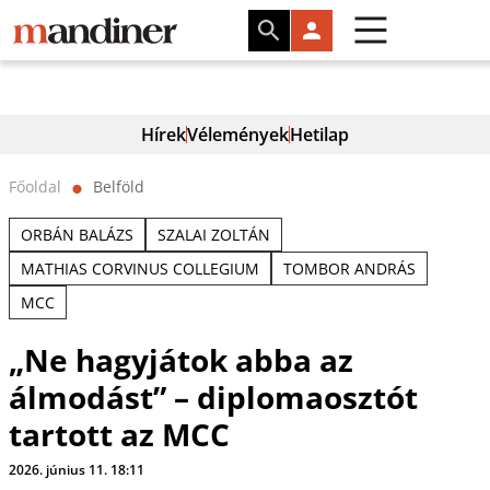
Hírek
Vélemények
Hetilap
Főoldal
Belföld
⬤
ORBÁN BALÁZS
SZALAI ZOLTÁN
MATHIAS CORVINUS COLLEGIUM
TOMBOR ANDRÁS
MCC
„Ne hagyjátok abba az
álmodást” – diplomaosztót
tartott az MCC
2026. június 11. 18:11