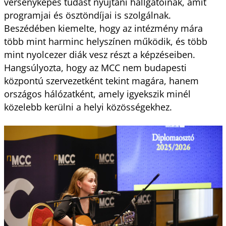
versenyképes tudást nyújtani hallgatóinak, amit
programjai és ösztöndíjai is szolgálnak.
Beszédében kiemelte, hogy az intézmény mára
több mint harminc helyszínen működik, és több
mint nyolcezer diák vesz részt a képzéseiben.
Hangsúlyozta, hogy az MCC nem budapesti
központú szervezetként tekint magára, hanem
országos hálózatként, amely igyekszik minél
közelebb kerülni a helyi közösségekhez.