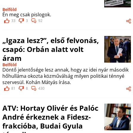
Belföld
Én meg csak pislogok.
33
3
92
„Igaza lesz?”, első felvonás,
csapó: Orbán alatt volt
áram
Belföld
Döntő jelentősége lesz annak, hogy az idei nyár második
hőhulláma okozta közműválság milyen politikai ténnyé
szervesül. Kohán Mátyás írása.
81
8
430
ATV: Hortay Olivér és Palóc
André érkeznek a Fidesz-
frakcióba, Budai Gyula