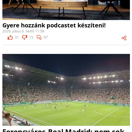
Gyere hozzánk podcastet készíteni!
2026. július 6. hétfő 11:58
31
15
97
Ferencváros-Real Madrid: nem sok