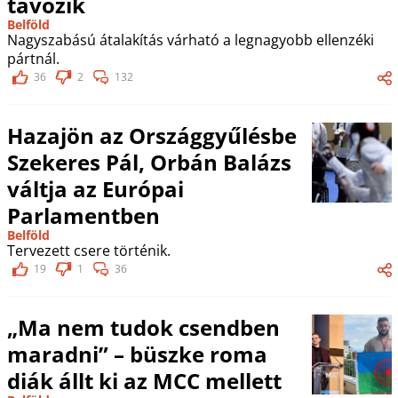
távozik
Belföld
Nagyszabású átalakítás várható a legnagyobb ellenzéki
pártnál.
36
2
132
Hazajön az Országgyűlésbe
Szekeres Pál, Orbán Balázs
váltja az Európai
Parlamentben
Belföld
Tervezett csere történik.
19
1
36
„Ma nem tudok csendben
maradni” – büszke roma
diák állt ki az MCC mellett