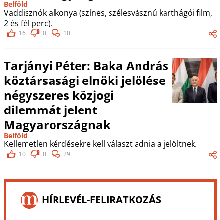
Belföld
Vaddisznók alkonya (színes, szélesvásznú karthágói film,
2 és fél perc).
16
0
10
Tarjányi Péter: Baka András
köztársasági elnöki jelölése
négyszeres közjogi
dilemmát jelent
Magyarországnak
Belföld
Kellemetlen kérdésekre kell választ adnia a jelöltnek.
10
0
29
HÍRLEVÉL-FELIRATKOZÁS