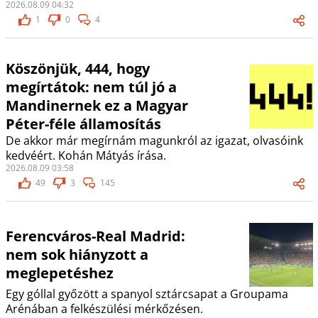
2026.08.09 04:32
1
0
4
Köszönjük, 444, hogy
megírtátok: nem túl jó a
Mandinernek ez a Magyar
Péter-féle államosítás
De akkor már megírnám magunkról az igazat, olvasóink
kedvéért. Kohán Mátyás írása.
2026.08.09 03:58
49
3
145
Ferencváros-Real Madrid:
nem sok hiányzott a
meglepetéshez
Egy góllal győzött a spanyol sztárcsapat a Groupama
Arénában a felkészülési mérkőzésen.