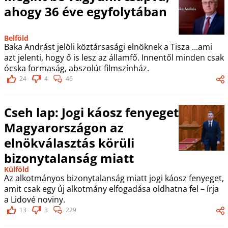
ahogy 36 éve egyfolytában
Belföld
Baka Andrást jelöli köztársasági elnöknek a Tisza ...ami
azt jelenti, hogy ő is lesz az államfő. Innentől minden csak
ócska formaság, abszolút filmszínház.
24
4
46
Cseh lap: Jogi káosz fenyeget
Magyarországon az
elnökválasztás körüli
bizonytalanság miatt
Külföld
Az alkotmányos bizonytalanság miatt jogi káosz fenyeget,
amit csak egy új alkotmány elfogadása oldhatna fel – írja
a Lidové noviny.
13
3
229