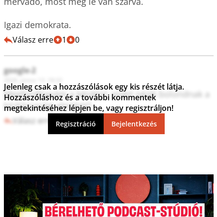
mérvadó, most meg le van szarva.

Igazi demokrata.
Válasz erre
1
0
google-2
2026. június 13. 18:32
Jelenleg csak a hozzászólások egy kis részét látja.
Megfordítanám a kérdést: miért nézik bolondnak a 
Hozzászóláshoz és a további kommentek
köztársasági elnököt?
megtekintéséhez lépjen be, vagy regisztráljon!
Válasz erre
0
0
Regisztráció
Bejelentkezés