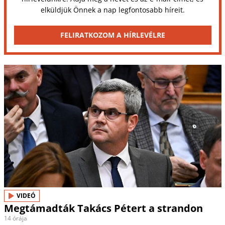
elküldjük Önnek a nap legfontosabb híreit.
FELIRATKOZOM A HÍRLEVÉLRE
VIDEÓ
Megtámadták Takács Pétert a strandon
14 órája