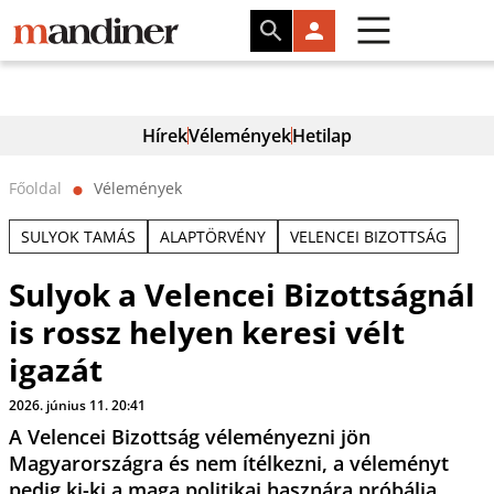
Hírek
Vélemények
Hetilap
Főoldal
Vélemények
⬤
SULYOK TAMÁS
ALAPTÖRVÉNY
VELENCEI BIZOTTSÁG
Sulyok a Velencei Bizottságnál
is rossz helyen keresi vélt
igazát
2026. június 11. 20:41
A Velencei Bizottság véleményezni jön
Magyarországra és nem ítélkezni, a véleményt
pedig ki-ki a maga politikai hasznára próbálja