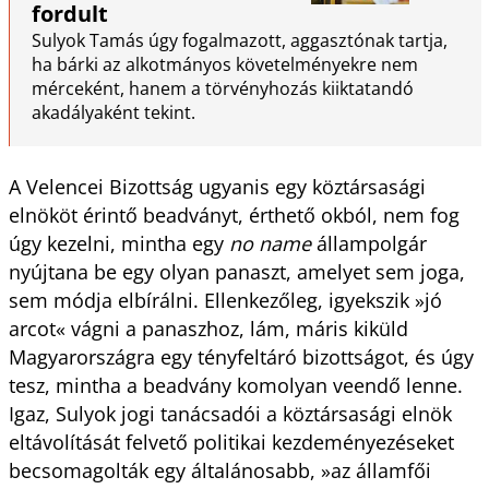
fordult
Sulyok Tamás úgy fogalmazott, aggasztónak tartja,
ha bárki az alkotmányos követelményekre nem
mérceként, hanem a törvényhozás kiiktatandó
akadályaként tekint.
A Velencei Bizottság ugyanis egy köztársasági
elnököt érintő beadványt, érthető okból, nem fog
úgy kezelni, mintha egy
no name
állampolgár
nyújtana be egy olyan panaszt, amelyet sem joga,
sem módja elbírálni. Ellenkezőleg, igyekszik »jó
arcot« vágni a panaszhoz, lám, máris kiküld
Magyarországra egy tényfeltáró bizottságot, és úgy
tesz, mintha a beadvány komolyan veendő lenne.
Igaz, Sulyok jogi tanácsadói a köztársasági elnök
eltávolítását felvető politikai kezdeményezéseket
becsomagolták egy általánosabb, »az államfői