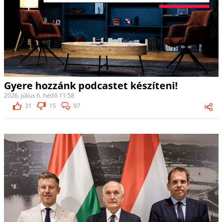
Gyere hozzánk podcastet készíteni!
2026. július 6. hétfő 11:58
31
15
97