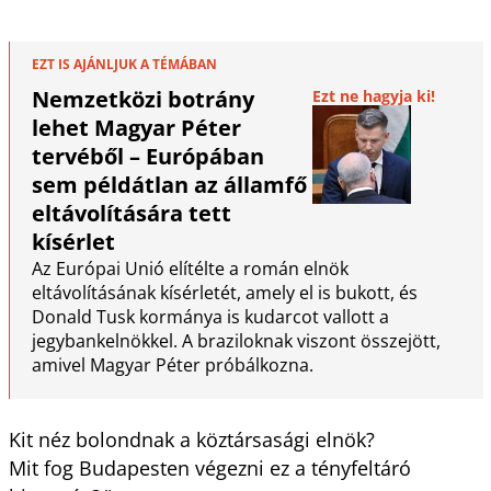
EZT IS AJÁNLJUK A TÉMÁBAN
Nemzetközi botrány
Ezt ne hagyja ki!
lehet Magyar Péter
tervéből – Európában
sem példátlan az államfő
eltávolítására tett
kísérlet
Az Európai Unió elítélte a román elnök
eltávolításának kísérletét, amely el is bukott, és
Donald Tusk kormánya is kudarcot vallott a
jegybankelnökkel. A braziloknak viszont összejött,
amivel Magyar Péter próbálkozna.
Kit néz bolondnak a köztársasági elnök?
Mit fog Budapesten végezni ez a tényfeltáró