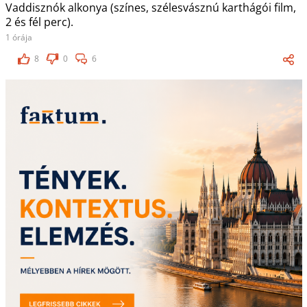
Vaddisznók alkonya (színes, szélesvásznú karthágói film,
2 és fél perc).
1 órája
8
0
6