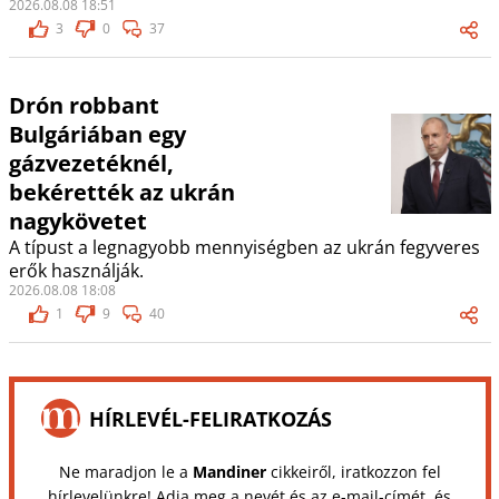
2026.08.08 18:51
3
0
37
Drón robbant
Bulgáriában egy
gázvezetéknél,
bekérették az ukrán
nagykövetet
A típust a legnagyobb mennyiségben az ukrán fegyveres
erők használják.
2026.08.08 18:08
1
9
40
HÍRLEVÉL-FELIRATKOZÁS
Ne maradjon le a
Mandiner
cikkeiről, iratkozzon fel
hírlevelünkre! Adja meg a nevét és az e-mail-címét, és