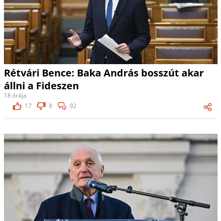
Rétvári Bence: Baka András bosszút akar
állni a Fideszen
18 órája
17
8
92