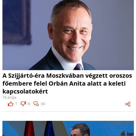
A Szijjártó-éra Moszkvában végzett oroszos
főembere felel Orbán Anita alatt a keleti
kapcsolatokért
16 órája
1
6
34