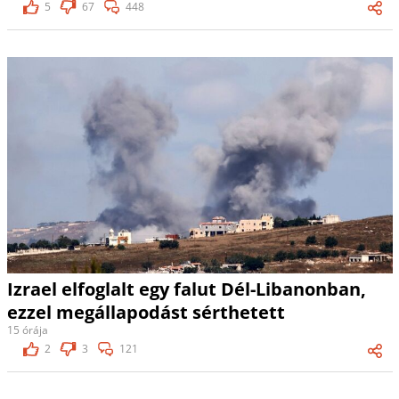
5
67
448
Izrael elfoglalt egy falut Dél-Libanonban,
ezzel megállapodást sérthetett
15 órája
2
3
121