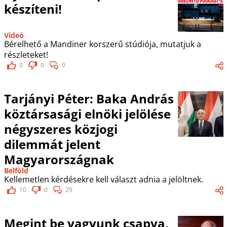
készíteni!
Videó
Bérelhető a Mandiner korszerű stúdiója, mutatjuk a
részleteket!
0
0
0
Tarjányi Péter: Baka András
köztársasági elnöki jelölése
négyszeres közjogi
dilemmát jelent
Magyarországnak
Belföld
Kellemetlen kérdésekre kell választ adnia a jelöltnek.
10
0
29
Megint be vagyunk csapva,