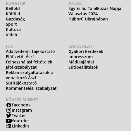
ROVATOK
AKTÁK
Belföld
Egymillió Találkozás Napja
Külföld
Választás 2024
Gazdaság
Háború Ukrajnában
Sport
Kultúra
Videó
JOG
KAPCSOLAT
Adatvédelmi tájékoztató
Gyakori kérdések
Előfizetői Ászf
Impresszum
Felhasználási feltételek
Médiaajánlat
Játékszabályzat
Sütibeállítások
Reklámszolgáltatásokra
vonatkozó Ászf
Sütitájékoztató
Kommentelési szabályzat
KÖVESS MINKET
Facebook
Instagram
Twitter
Youtube
LinkedIn