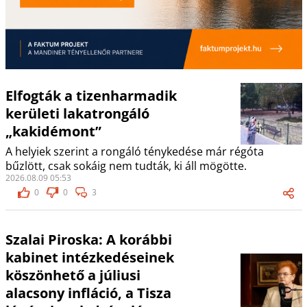
Elfogták a tizenharmadik
kerületi lakatrongáló
„kakidémont”
A helyiek szerint a rongáló ténykedése már régóta
bűzlött, csak sokáig nem tudták, ki áll mögötte.
2026.08.09 05:53
0
0
3
Szalai Piroska: A korábbi
kabinet intézkedéseinek
köszönhető a júliusi
alacsony infláció, a Tisza