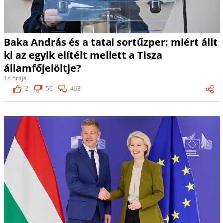
Baka András és a tatai sortűzper: miért állt
ki az egyik elítélt mellett a Tisza
államfőjelöltje?
18 órája
2
56
403