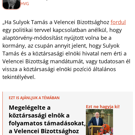
HVG
„Ha Sulyok Tamás a Velencei Bizottsághoz
fordul
egy politikai tervvel kapcsolatban anélkül, hogy
alaptörvény-módosítást nyújtott volna be a
kormány, az csupán annyit jelent, hogy Sulyok
Tamás és a köztársasági elnöki hivatal nem érti a
Velencei Bizottság mandátumát, vagy tudatosan él
vissza a köztársasági elnöki pozíció általános
tekintélyével.
EZT IS AJÁNLJUK A TÉMÁBAN
Megelégelte a
Ezt ne hagyja ki!
köztársasági elnök a
folyamatos támadásokat,
a Velencei Bizottsághoz