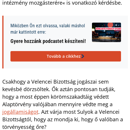
intézmény mozgásterére« is vonatkozó kérdésbe.
Miközben Ön ezt olvassa, valaki máshol
már kattintott erre:
Gyere hozzánk podcastet készíteni!
Tovább a cikkhez
Csakhogy a Velencei Bizottság jogászai sem
kevésbé dörzsöltek. Ők aztán pontosan tudják,
hogy a most éppen körömszakadtáig védett
Alaptörvény valójában mennyire védte meg a
jogállamiságot
. Azt várja most Sulyok a Velencei
Bizottságtól, hogy az mondja ki, hogy ő valóban a
törvényesség őre?