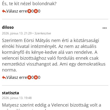
És, te kit nézel bolondnak?
Válasz erre
0
0
diloso
•••
2026. június 13. 21:29
•
Szerkesztve
Szerintem Eörsi Mátyás nem érti a köztársasági 
elnöki hivatal intézményét. Az nem az aktuális 
kormányfő és kénye-kedve alá van rendelve. A 
velencei bizottsághoz való fordulás ennek csak 
nemzetközi visszhangot ad. Ami egy demokratikus 
norma.
Válasz erre
0
0
statiszta
2026. június 13. 19:48
Matyesz szerint eddig a Velencei bizottság volt a 