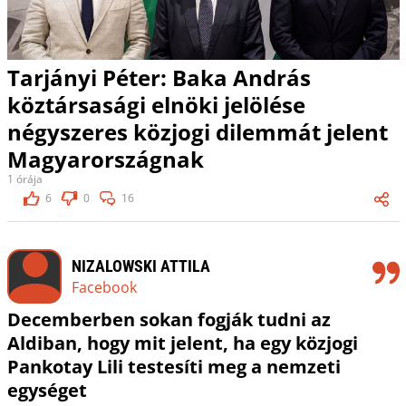
Tarjányi Péter: Baka András
köztársasági elnöki jelölése
négyszeres közjogi dilemmát jelent
Magyarországnak
1 órája
6
0
16
NIZALOWSKI ATTILA
Facebook
Decemberben sokan fogják tudni az
Aldiban, hogy mit jelent, ha egy közjogi
Pankotay Lili testesíti meg a nemzeti
egységet