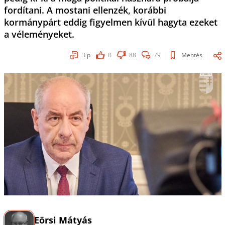
fordítani. A mostani ellenzék, korábbi
kormánypárt eddig figyelmen kívül hagyta ezeket
a véleményeket.
3
p
0
88
79
Mentés
Eörsi Mátyás