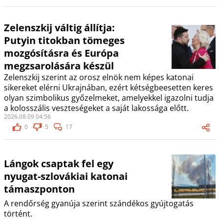
Zelenszkij váltig állítja:
Putyin titokban tömeges
mozgósításra és Európa
megzsarolására készül
Zelenszkij szerint az orosz elnök nem képes katonai
sikereket elérni Ukrajnában, ezért kétségbeesetten keres
olyan szimbolikus győzelmeket, amelyekkel igazolni tudja
a kolosszális veszteségeket a saját lakossága előtt.
2026.08.09 04:56
0
5
17
Lángok csaptak fel egy
nyugat-szlovákiai katonai
támaszponton
A rendőrség gyanúja szerint szándékos gyújtogatás
történt.