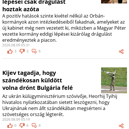
lépései csak drágulást
hoztak azóta
A pozitív hatások szinte kivétel nélkül az Orbán-
kormányok azon intézkedéseiből fakadnak, amelyeket az
új kabinet még nem vezetett ki, miközben a Magyar Péter
vezette kormány eddigi lépései kizárólag drágulást
eredményeztek a piacon.
2026.08.09 05:31
3
3
6
Kijev tagadja, hogy
szándékosan küldött
volna drónt Bulgária felé
Az ukrán külügyminisztérium szóvivője, Heorhij Tyihij
hivatalos nyilatkozatában sietett leszögezni, hogy
Ukrajnának nem állt szándékában megsérteni a
szövetséges ország légterét.
2026.08.09 05:19
0
6
4