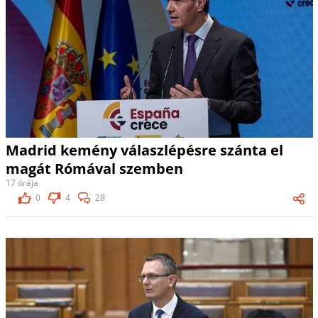
Madrid kemény válaszlépésre szánta el
magát Rómával szemben
17 órája
0
4
28