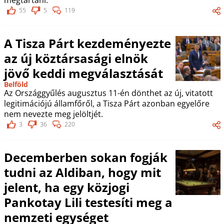
55
5
119
A Tisza Párt kezdeményezte
az új köztársasági elnök
jövő keddi megválasztását
Belföld
Az Országgyűlés augusztus 11-én dönthet az új, vitatott
legitimációjú államfőről, a Tisza Párt azonban egyelőre
nem nevezte meg jelöltjét.
3
36
220
Decemberben sokan fogják
tudni az Aldiban, hogy mit
jelent, ha egy közjogi
Pankotay Lili testesíti meg a
nemzeti egységet