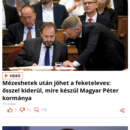
VIDEÓ
Mézeshetek után jöhet a feketeleves:
ősszel kiderül, mire készül Magyar Péter
kormánya
15 órája
2
12
176