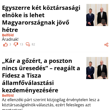
Egyszerre két köztársasági
elnöke is lehet
Magyarországnak jövő
hétre
Belföld
Áradnak!
3
13
82
„Kár a gőzért, a poszton
nincs üresedés” – reagált a
Fidesz a Tisza
államfőválasztási
kezdeményezésére
Belföld
Az ellenzéki párt szerint közjogilag érvénytelen lesz a
köztársaságielnök-választás, ezért felesleges azt
megtartani.