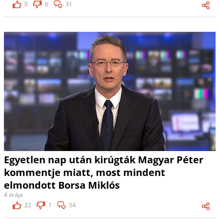
0
6
31
Egyetlen nap után kirúgták Magyar Péter
kommentje miatt, most mindent
elmondott Borsa Miklós
4 órája
22
1
54