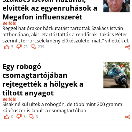
elvitték az egyenruhások a
Megafon influenszerét
Belföld
Reggel hat órakor házkutatást tartottak Szakács István
otthonában, akit letartóztatták a rendőrök. Takács Péter
szerint „terrorcselekmény előkészülete miatt” vihették el.
5
73
239
Egy robogó
csomagtartójában
rejtegették a hölgyek a
tiltott anyagot
Belföld
Sisak nélkül ültek a robogón, de több mint 200 gramm
kábítószer is lapult a csomagtartóban.
0
3
3