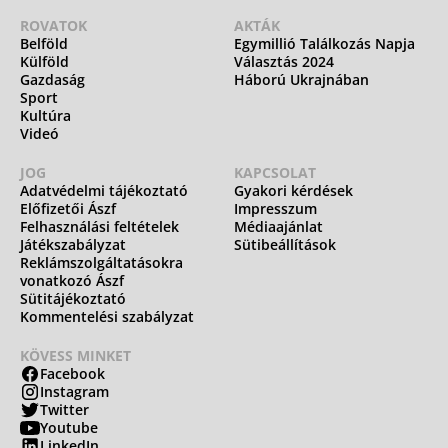
ROVATOK
AKTÁK
Belföld
Egymillió Találkozás Napja
Külföld
Választás 2024
Gazdaság
Háború Ukrajnában
Sport
Kultúra
Videó
JOG
KAPCSOLAT
Adatvédelmi tájékoztató
Gyakori kérdések
Előfizetői Ászf
Impresszum
Felhasználási feltételek
Médiaajánlat
Játékszabályzat
Sütibeállítások
Reklámszolgáltatásokra
vonatkozó Ászf
Sütitájékoztató
Kommentelési szabályzat
KÖVESS MINKET
Facebook
Instagram
Twitter
Youtube
LinkedIn