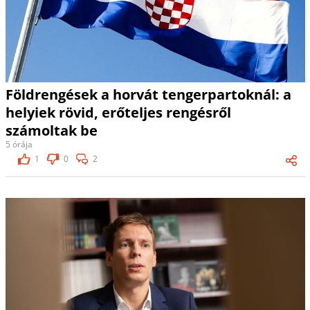
Földrengések a horvát tengerpartoknál: a
helyiek rövid, erőteljes rengésről
számoltak be
5 órája
1
0
2