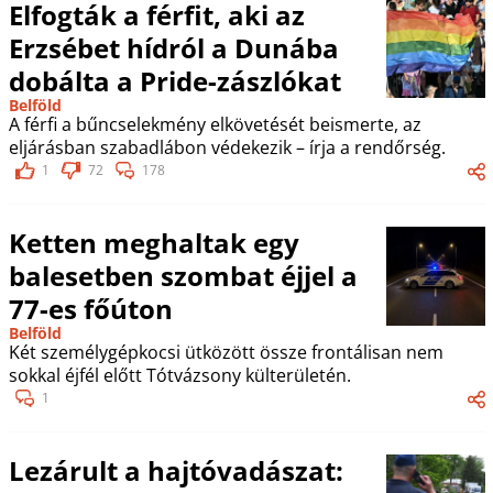
Elfogták a férfit, aki az
Erzsébet hídról a Dunába
dobálta a Pride-zászlókat
Belföld
A férfi a bűncselekmény elkövetését beismerte, az
eljárásban szabadlábon védekezik – írja a rendőrség.
1
72
178
Ketten meghaltak egy
balesetben szombat éjjel a
77-es főúton
Belföld
Két személygépkocsi ütközött össze frontálisan nem
sokkal éjfél előtt Tótvázsony külterületén.
1
Lezárult a hajtóvadászat: