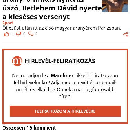
úszó, Betlehem Dávid nyerte
a kieséses versenyt
Sport
Öt ezüst után itt az első magyar aranyérem Párizsban.
1
0
2
HÍRLEVÉL-FELIRATKOZÁS
Ne maradjon le a
Mandiner
cikkeiről, iratkozzon
fel hírlevelünkre! Adja meg a nevét és az e-mail-
címét, és elküldjük Önnek a nap legfontosabb
híreit.
FELIRATKOZOM A HÍRLEVÉLRE
Összesen 16 komment