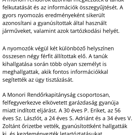
felkutatását és az információk összegyűjtését. A
gyors nyomozás eredményeként sikerült
azonosítani a gyanúsítottak által használt
járműveket, valamint azok tartózkodási helyét.
A nyomozók végül két különböző helyszínen
összesen négy férfit állítottak elő. A tanúk
kihallgatása során több olyan személyt is
meghallgattak, akik fontos információkkal
segítették az ügy tisztázását.
A Monori Rendőrkapitányság csoportosan,
felfegyverkezve elkövetett garázdaság gyanúja
miatt indított eljárást. A 30 éves P. Eriket, az 56
éves Sz. Lászlót, a 24 éves S. Adriánt és a 34 éves V.
Zoltánt őrizetbe vették, gyanúsítottként hallgatták
ki, és kezdeményezték letartóztatásukat.