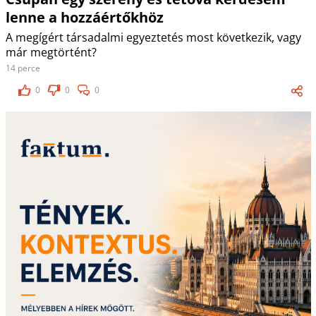
lenne a hozzáértőkhöz
A megígért társadalmi egyeztetés most következik, vagy
már megtörtént?
14 perce
0
0
0