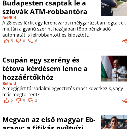
Budapesten csaptak le a
szlovák ATM-robbantóra
Belföld
A 28 éves férfit egy ferencvárosi mélygarázsban fogták el,
miután a gyanú szerint hazájában több pénzkiadó
automatát is felrobbantott és kifosztott.
5
0
6
Csupán egy szerény és
tétova kérdésem lenne a
hozzáértőkhöz
Belföld
A megígért társadalmi egyeztetés most következik, vagy
már megtörtént?
5
0
2
Megvan az első magyar Eb-
arany: a fifikás nyíltvízi