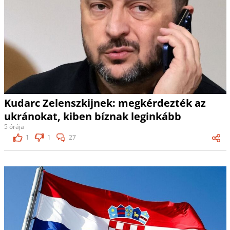
Kudarc Zelenszkijnek: megkérdezték az
ukránokat, kiben bíznak leginkább
5 órája
1
1
27