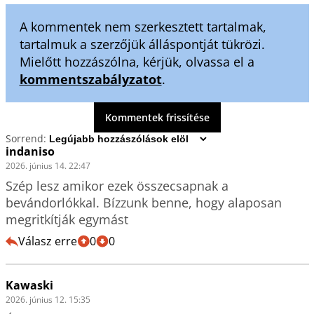
A kommentek nem szerkesztett tartalmak,
tartalmuk a szerzőjük álláspontját tükrözi.
Mielőtt hozzászólna, kérjük, olvassa el a
kommentszabályzatot
.
Kommentek frissítése
Sorrend:
indaniso
2026. június 14. 22:47
Szép lesz amikor ezek összecsapnak a 
bevándorlókkal. Bízzunk benne, hogy alaposan 
megritkítják egymást 
Válasz erre
0
0
Kawaski
2026. június 12. 15:35