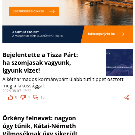
Bejelentette a Tisza Párt:
ha szomjasak vagyunk,
igyunk vizet!
A kétharmados kormánypárt újabb tuti tippet osztott
meg a lakossággal.
2026.08.07 12:22
0
4
15
Örkény felnevet: nagyon
úgy tűnik, Kátai-Németh
Vilmoséknak úgy sikerült