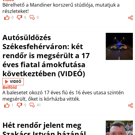
Bérelhető a Mandiner korszerű stúdiója, mutatjuk a
részleteket!
0
0
0
Autósüldözés
Székesfehérváron: két
rendőr is megsérült a 17
éves fiatal ámokfutása
következtében (VIDEÓ)
VIDEÓ
Belföld
A balesetet okozó 17 éves fiú és 16 éves utasa szintén
megsérült, őket is kórházba vitték.
1
5
41
Hét rendőr jelent meg
Szakács István házánál,