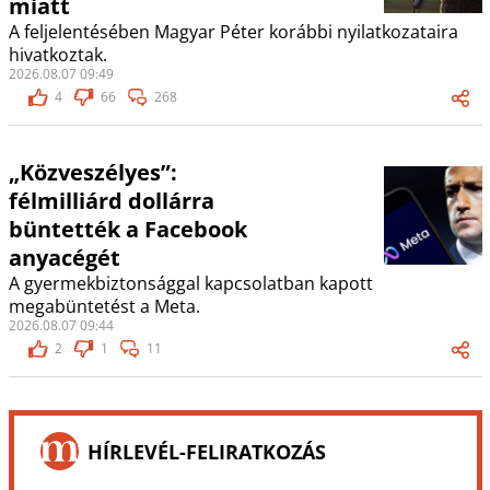
miatt
A feljelentésében Magyar Péter korábbi nyilatkozataira
hivatkoztak.
2026.08.07 09:49
4
66
268
„Közveszélyes”:
félmilliárd dollárra
büntették a Facebook
anyacégét
A gyermekbiztonsággal kapcsolatban kapott
megabüntetést a Meta.
2026.08.07 09:44
2
1
11
HÍRLEVÉL-FELIRATKOZÁS