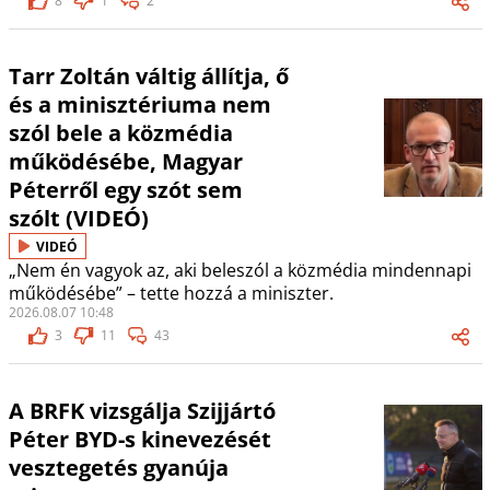
8
1
2
Tarr Zoltán váltig állítja, ő
és a minisztériuma nem
szól bele a közmédia
működésébe, Magyar
Péterről egy szót sem
szólt (VIDEÓ)
VIDEÓ
„Nem én vagyok az, aki beleszól a közmédia mindennapi
működésébe” – tette hozzá a miniszter.
2026.08.07 10:48
3
11
43
A BRFK vizsgálja Szijjártó
Péter BYD-s kinevezését
vesztegetés gyanúja