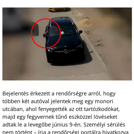
Bejelentés érkezett a rendőrségre arról, hogy
többen két autóval jelentek meg egy monori
utcában, ahol fenyegették az ott tartózkodókat,
majd egy fegyvernek tűnő eszközzel lövéseket
adtak le a levegőbe június 9-én. Személyi sérülés
nem történt – írja a rendőrségi portálra hivatkozva