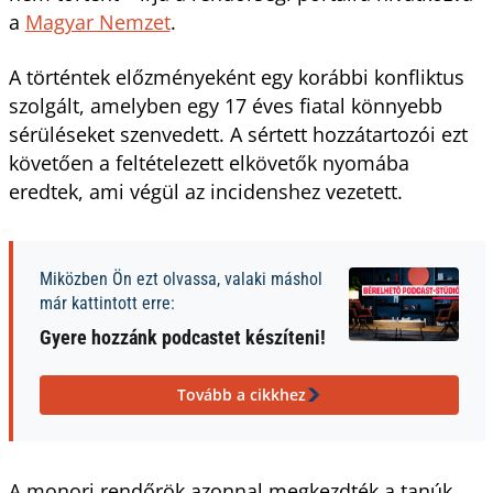
a
Magyar Nemzet
.
A történtek előzményeként egy korábbi konfliktus
szolgált, amelyben egy 17 éves fiatal könnyebb
sérüléseket szenvedett. A sértett hozzátartozói ezt
követően a feltételezett elkövetők nyomába
eredtek, ami végül az incidenshez vezetett.
Miközben Ön ezt olvassa, valaki máshol
már kattintott erre:
Gyere hozzánk podcastet készíteni!
Tovább a cikkhez
A monori rendőrök azonnal megkezdték a tanúk