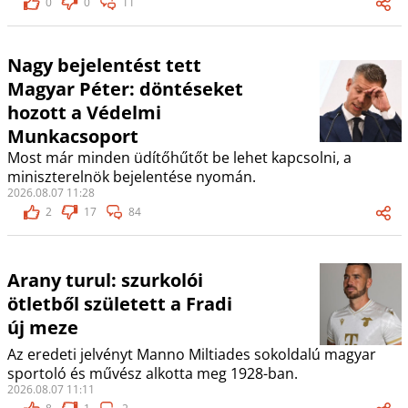
0
0
11
Nagy bejelentést tett
Magyar Péter: döntéseket
hozott a Védelmi
Munkacsoport
Most már minden üdítőhűtőt be lehet kapcsolni, a
miniszterelnök bejelentése nyomán.
2026.08.07 11:28
2
17
84
Arany turul: szurkolói
ötletből született a Fradi
új meze
Az eredeti jelvényt Manno Miltiades sokoldalú magyar
sportoló és művész alkotta meg 1928-ban.
2026.08.07 11:11