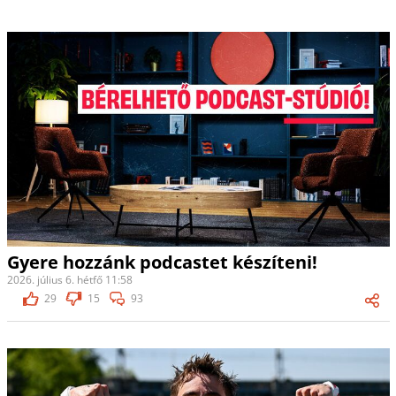
Gyere hozzánk podcastet készíteni!
2026. július 6. hétfő 11:58
29
15
93