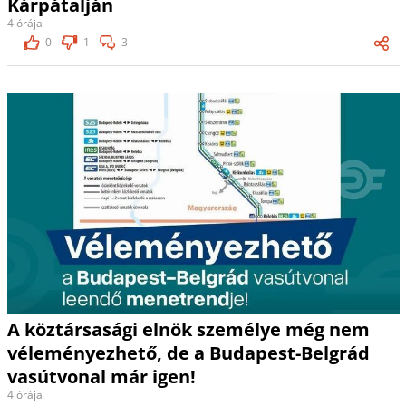
Kárpátalján
4 órája
0
1
3
A köztársasági elnök személye még nem
véleményezhető, de a Budapest-Belgrád
vasútvonal már igen!
4 órája