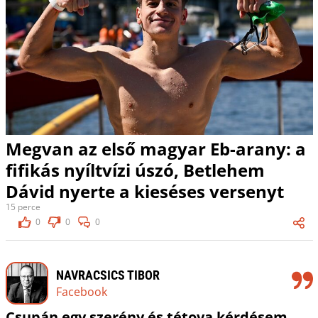
Megvan az első magyar Eb-arany: a
fifikás nyíltvízi úszó, Betlehem
Dávid nyerte a kieséses versenyt
15 perce
0
0
0
NAVRACSICS TIBOR
Facebook
Csupán egy szerény és tétova kérdésem