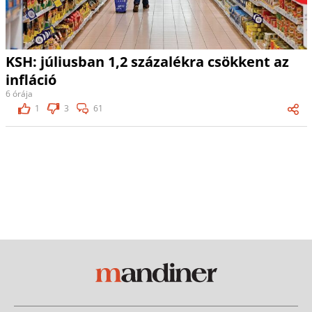
KSH: júliusban 1,2 százalékra csökkent az
infláció
6 órája
1
3
61