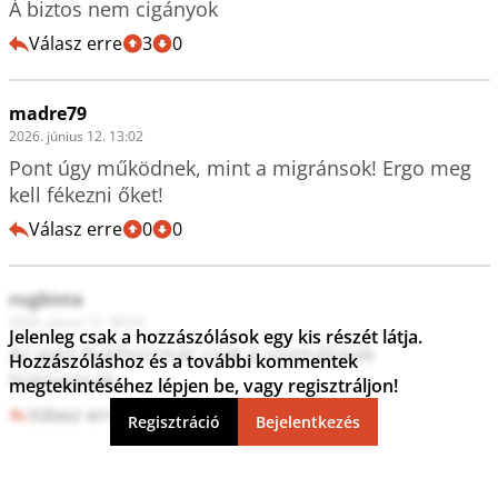
Á biztos nem cigányok 
Válasz erre
3
0
madre79
2026. június 12. 13:02
Pont úgy működnek, mint a migránsok! Ergo meg 
kell fékezni őket!
Válasz erre
0
0
rugbista
2026. június 12. 08:54
Jelenleg csak a hozzászólások egy kis részét látja.
Az igazi bulihoz már csak a szomáliaiak 
Hozzászóláshoz és a további kommentek
hiányoznak.
megtekintéséhez lépjen be, vagy regisztráljon!
Válasz erre
3
0
Regisztráció
Bejelentkezés