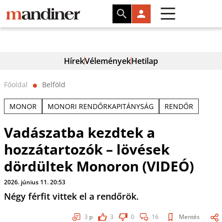
Hírek
Vélemények
Hetilap
Főoldal
Belföld
⬤
MONOR
MONORI RENDŐRKAPITÁNYSÁG
RENDŐR
Vadászatba kezdtek a
hozzátartozók – lövések
dördültek Monoron (VIDEÓ)
2026. június 11. 20:53
Négy férfit vittek el a rendőrök.
3
p
3
0
16
Mentés