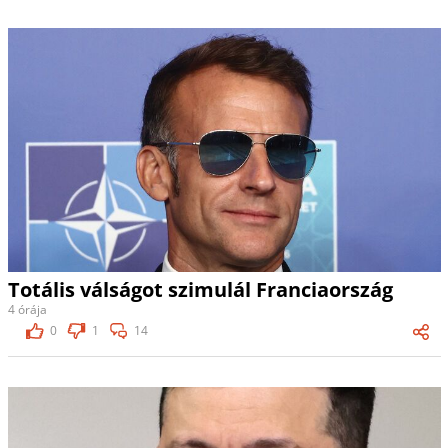
Totális válságot szimulál Franciaország
4 órája
0
1
14