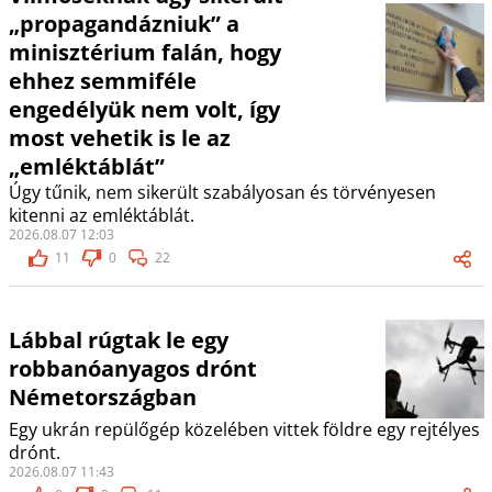
„propagandázniuk” a
minisztérium falán, hogy
ehhez semmiféle
engedélyük nem volt, így
most vehetik is le az
„emléktáblát”
Úgy tűnik, nem sikerült szabályosan és törvényesen
kitenni az emléktáblát.
2026.08.07 12:03
11
0
22
Lábbal rúgtak le egy
robbanóanyagos drónt
Németországban
Egy ukrán repülőgép közelében vittek földre egy rejtélyes
drónt.
2026.08.07 11:43