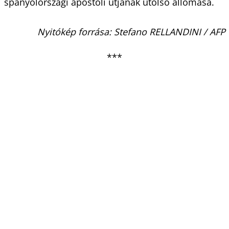
spanyolországi apostoli útjának utolsó állomása.
Nyitókép forrása: Stefano RELLANDINI / AFP
***