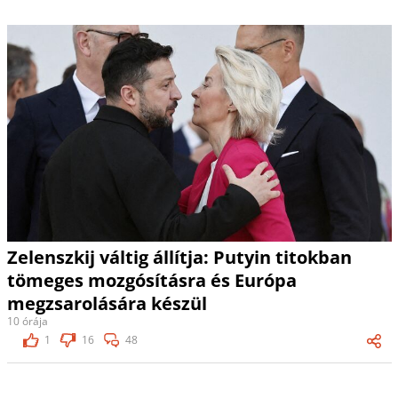
Zelenszkij váltig állítja: Putyin titokban
tömeges mozgósításra és Európa
megzsarolására készül
10 órája
1
16
48