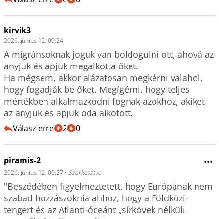
kirvik3
2026. június 12. 09:24
A migránsoknak joguk van boldogulni ott, ahová az 
anyjuk és apjuk megalkotta őket.

Ha mégsem, akkor alázatosan megkérni valahol, 
hogy fogadják be őket. Megígérni, hogy teljes 
mértékben alkalmazkodni fognak azokhoz, akiket 
az anyjuk és apjuk oda alkotott.
Válasz erre
2
0
piramis-2
•••
2026. június 12. 06:27
•
Szerkesztve
"Beszédében figyelmeztetett, hogy Európának nem 
szabad hozzászoknia ahhoz, hogy a Földközi-
tengert és az Atlanti-óceánt „sírkövek nélküli 