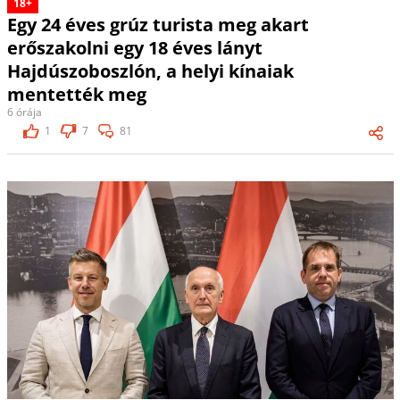
18+
Egy 24 éves grúz turista meg akart
erőszakolni egy 18 éves lányt
Hajdúszoboszlón, a helyi kínaiak
mentették meg
6 órája
1
7
81