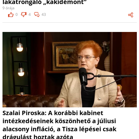
lakatrongáló „kakidémont”
9 órája
0
4
43
Szalai Piroska: A korábbi kabinet
intézkedéseinek köszönhető a júliusi
alacsony infláció, a Tisza lépései csak
drágulást hoztak azóta