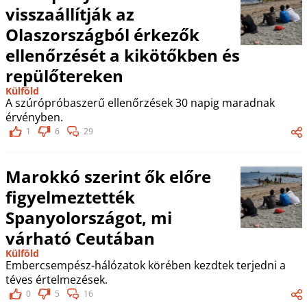
visszaállítják az
Olaszországból érkezők
ellenőrzését a kikötőkben és
repülőtereken
Külföld
A szúrópróbaszerű ellenőrzések 30 napig maradnak
érvényben.
1
6
29
Marokkó szerint ők előre
figyelmeztették
Spanyolországot, mi
várható Ceutában
Külföld
Embercsempész-hálózatok körében kezdtek terjedni a
téves értelmezések.
0
5
16