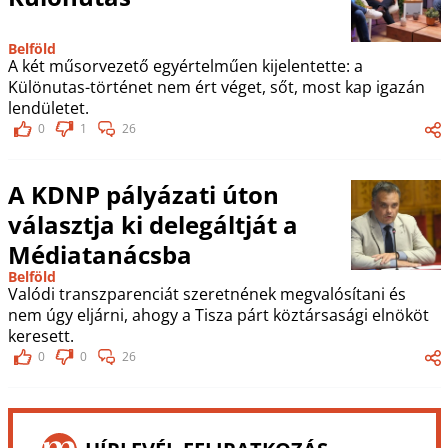
Belföld
A két műsorvezető egyértelműen kijelentette: a
Különutas-történet nem ért véget, sőt, most kap igazán
lendületet.
0
1
26
A KDNP pályázati úton
választja ki delegáltját a
Médiatanácsba
Belföld
Valódi transzparenciát szeretnének megvalósítani és
nem úgy eljárni, ahogy a Tisza párt köztársasági elnököt
keresett.
0
0
26