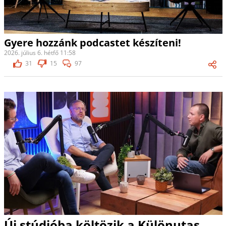
Gyere hozzánk podcastet készíteni!
2026. július 6. hétfő 11:58
31
15
97
Új stúdióba költözik a Különutas