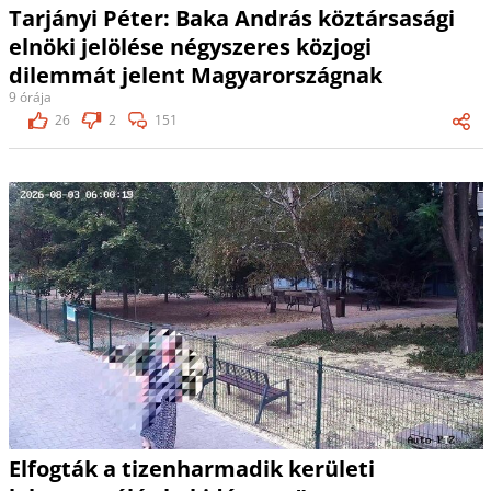
Tarjányi Péter: Baka András köztársasági
elnöki jelölése négyszeres közjogi
dilemmát jelent Magyarországnak
9 órája
26
2
151
Elfogták a tizenharmadik kerületi