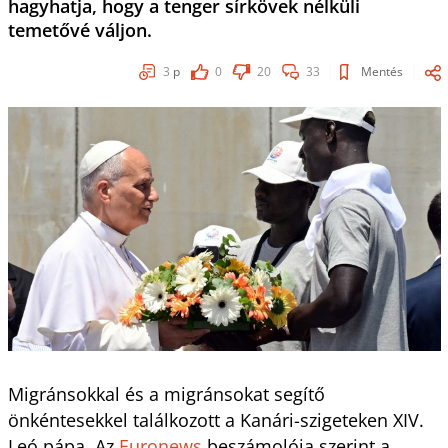
hagyhatja, hogy a tenger sírkövek nélküli
temetővé váljon.
3
p
0
20
33
Mentés
Migránsokkal és a migránsokat segítő
önkéntesekkel találkozott a Kanári-szigeteken XIV.
Leó pápa. Az
Euronews
beszámolója szerint a