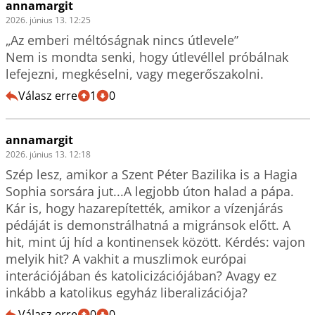
annamargit
2026. június 13. 12:25
„Az emberi méltóságnak nincs útlevele”

Nem is mondta senki, hogy útlevéllel próbálnak 
lefejezni, megkéselni, vagy megerőszakolni. 
Válasz erre
1
0
annamargit
2026. június 13. 12:18
Szép lesz, amikor a Szent Péter Bazilika is a Hagia 
Sophia sorsára jut...A legjobb úton halad a pápa. 
Kár is, hogy hazarepítették, amikor a vízenjárás 
pédáját is demonstrálhatná a migránsok előtt. A 
hit, mint új híd a kontinensek között. Kérdés: vajon 
melyik hit? A vakhit a muszlimok európai 
interációjában és katolicizációjában? Avagy ez 
inkább a katolikus egyház liberalizációja?
Válasz erre
0
0