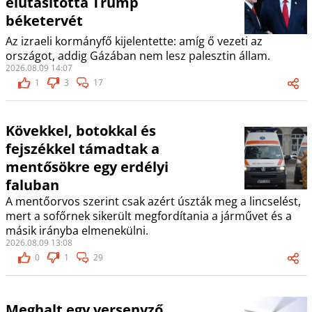
elutasította Trump
béketervét
Az izraeli kormányfő kijelentette: amíg ő vezeti az
országot, addig Gázában nem lesz palesztin állam.
2026.08.09 14:07
1
3
17
Kövekkel, botokkal és
fejszékkel támadtak a
mentősökre egy erdélyi
faluban
A mentőorvos szerint csak azért úszták meg a lincselést,
mert a sofőrnek sikerült megfordítania a járművet és a
másik irányba elmenekülni.
2026.08.09 13:08
0
1
29
Meghalt egy versenyző