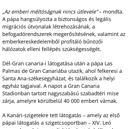
„Az emberi méltóságnak nincs útlevele”
– mondta.
A pápa hangsúlyozta a biztonságos és legális
migrációs útvonalak létrehozásának, a
befogadórendszerek megerősítésének, valamint az
emberkereskedelemből profitáló bűnözői
hálózatok elleni fellépés szükségességét.
Dél-Gran canaria-i látogatása után a pápa Las
Palmas de Gran Canariába utazik, ahol felkeresi a
Santa Ana-székesegyházat, és találkozik a helyi
egyház tagjaival. A napot a Gran Canaria
Stadionban tartott nagyszabású szabadtéri mise
zárja, amelyre körülbelül 40 000 embert várnak.
A Kanári-szigetekre tett látogatás – amely az első
pápai látogatás a szigetcsoportban – XIV. Leó