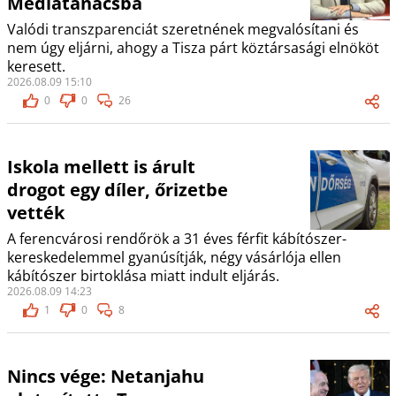
Médiatanácsba
Valódi transzparenciát szeretnének megvalósítani és
nem úgy eljárni, ahogy a Tisza párt köztársasági elnököt
keresett.
2026.08.09 15:10
0
0
26
Iskola mellett is árult
drogot egy díler, őrizetbe
vették
A ferencvárosi rendőrök a 31 éves férfit kábítószer-
kereskedelemmel gyanúsítják, négy vásárlója ellen
kábítószer birtoklása miatt indult eljárás.
2026.08.09 14:23
1
0
8
Nincs vége: Netanjahu