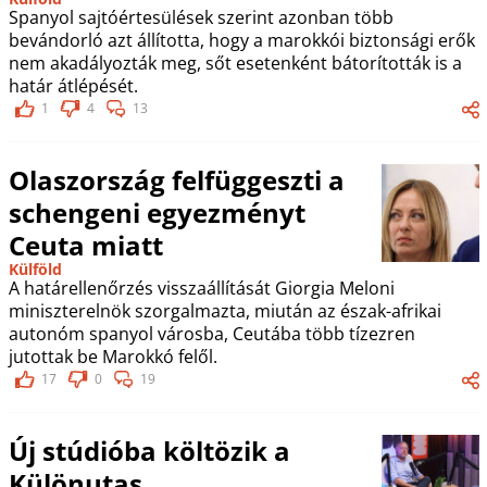
Spanyol sajtóértesülések szerint azonban több
bevándorló azt állította, hogy a marokkói biztonsági erők
nem akadályozták meg, sőt esetenként bátorították is a
határ átlépését.
1
4
13
Olaszország felfüggeszti a
schengeni egyezményt
Ceuta miatt
Külföld
A határellenőrzés visszaállítását Giorgia Meloni
miniszterelnök szorgalmazta, miután az észak-afrikai
autonóm spanyol városba, Ceutába több tízezren
jutottak be Marokkó felől.
17
0
19
Új stúdióba költözik a
Különutas