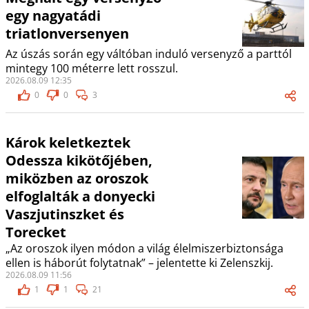
egy nagyatádi
triatlonversenyen
Az úszás során egy váltóban induló versenyző a parttól
mintegy 100 méterre lett rosszul.
2026.08.09 12:35
0
0
3
Károk keletkeztek
Odessza kikötőjében,
miközben az oroszok
elfoglalták a donyecki
Vaszjutinszket és
Torecket
„Az oroszok ilyen módon a világ élelmiszerbiztonsága
ellen is háborút folytatnak” – jelentette ki Zelenszkij.
2026.08.09 11:56
1
1
21