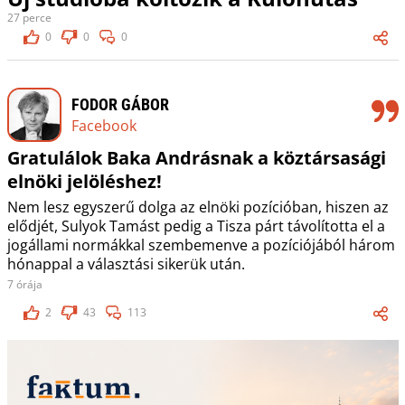
27 perce
0
0
0
FODOR GÁBOR
Facebook
Gratulálok Baka Andrásnak a köztársasági
elnöki jelöléshez!
Nem lesz egyszerű dolga az elnöki pozícióban, hiszen az
elődjét, Sulyok Tamást pedig a Tisza párt távolította el a
jogállami normákkal szembemenve a pozíciójából három
hónappal a választási sikerük után.
7 órája
2
43
113