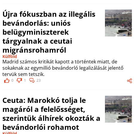
Újra fókuszban az illegális
bevándorlás: uniós
belügyminiszterek
tárgyalnak a ceutai
migránsrohamról
Külföld
Madrid számos kritikát kapott a történtek miatt, de
sokaknak az egymillió bevándorló legalizálását jelentő
tervük sem tetszik.
0
1
23
Ceuta: Marokkó tolja le
magáról a felelősséget,
szerintük álhírek okozták a
bevándorlói rohamot
Külföld