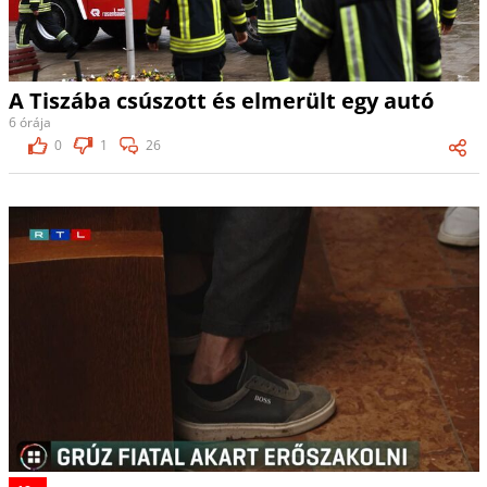
A Tiszába csúszott és elmerült egy autó
6 órája
0
1
26