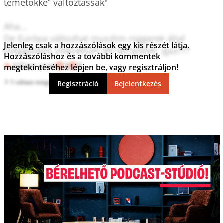
temetőkké” változtassák"

Aha...

De Európa változhat muszlim niggerek által 
Jelenleg csak a hozzászólások egy kis részét látja.
Hozzászóláshoz és a további kommentek
Válasz erre
3
0
megtekintéséhez lépjen be, vagy regisztráljon!
1 válasz megtekintése
Regisztráció
Bejelentkezés