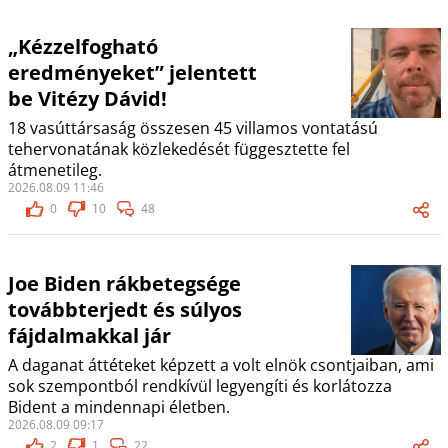
„Kézzelfogható
eredményeket” jelentett
be Vitézy Dávid!
18 vasúttársaság összesen 45 villamos vontatású
tehervonatának közlekedését függesztette fel
átmenetileg.
2026.08.09 11:46
0
10
48
Joe Biden rákbetegsége
továbbterjedt és súlyos
fájdalmakkal jár
A daganat áttéteket képzett a volt elnök csontjaiban, ami
sok szempontból rendkívül legyengíti és korlátozza
Bident a mindennapi életben.
2026.08.09 09:17
2
1
22