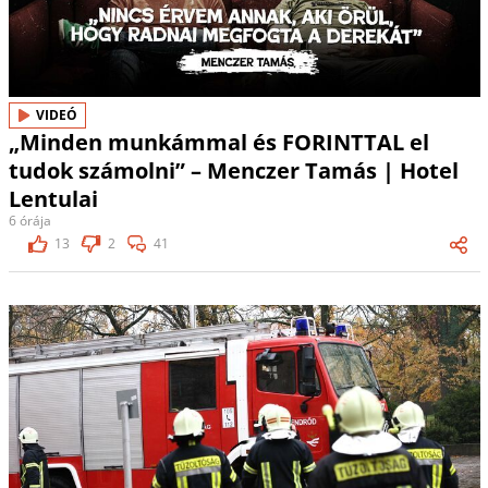
VIDEÓ
„Minden munkámmal és FORINTTAL el
tudok számolni” – Menczer Tamás | Hotel
Lentulai
6 órája
13
2
41