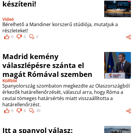
készíteni!
Videó
Bérelhető a Mandiner korszerű stúdiója, mutatjuk a
részleteket!
0
0
0
Madrid kemény
válaszlépésre szánta el
magát Rómával szemben
Külföld
Spanyolország szombaton megkezdte az Olaszországból
érkezők határellenőrzését, válaszul arra, hogy Róma a
ceutai tömeges határsértés miatt visszaállította a
határellenőrzést.
0
6
30
Itt a spanyol válasz: