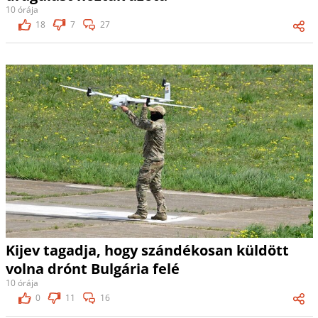
10 órája
18
7
27
Kijev tagadja, hogy szándékosan küldött
volna drónt Bulgária felé
10 órája
0
11
16