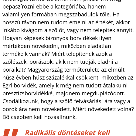
bepaszírozni ebbe a kategóriába, hanem
valamilyen formában megszabadulok tőle. Ha
hosszú távon nem tudom emelni az értékét, akkor
inkább kivágom a szőlőt, vagy nem telepítek annyit.
Hogyan képesek bizonyos borvidékek ilyen
mértékben növekedni, miközben eladatlan
termékeik vannak? Miért telepítenek azok a
szőlészek, borászok, akik nem tudják eladni a
boraikat? Magyarország termőterülete az elmúlt
húsz évben húsz százalékkal csökkent, miközben az
Egri borvidék, amelyik még nem tudott átalakulni
presztízsborvidékké, majdnem megduplázódott.
Csodálkozunk, hogy a szőlő felvásárlási ára vagy a
borok ára nem növekedett. Miért növekedett volna?
Bölcsebben kell hozáállnunk.
Radikális döntéseket kell