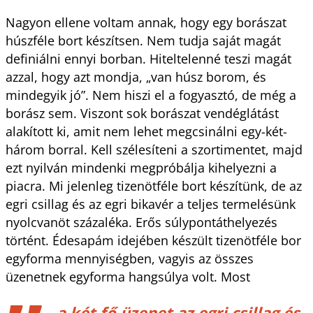
Nagyon ellene voltam annak, hogy egy borászat
húszféle bort készítsen. Nem tudja saját magát
definiálni ennyi borban. Hiteltelenné teszi magát
azzal, hogy azt mondja, „van húsz borom, és
mindegyik jó”. Nem hiszi el a fogyasztó, de még a
borász sem. Viszont sok borászat vendéglátást
alakított ki, amit nem lehet megcsinálni egy-két-
három borral. Kell szélesíteni a szortimentet, majd
ezt nyilván mindenki megpróbálja kihelyezni a
piacra. Mi jelenleg tizenötféle bort készítünk, de az
egri csillag és az egri bikavér a teljes termelésünk
nyolcvanöt százaléka. Erős súlypontáthelyezés
történt. Édesapám idejében készült tizenötféle bor
egyforma mennyiségben, vagyis az összes
üzenetnek egyforma hangsúlya volt. Most
a két fő üzenet az egri csillag és