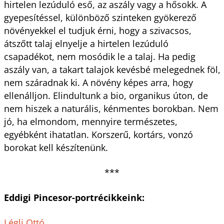
hirtelen lezúduló eső, az aszály vagy a hősokk. A
gyepesítéssel, különböző szinteken gyökerező
növényekkel el tudjuk érni, hogy a szivacsos,
átszőtt talaj elnyelje a hirtelen lezúduló
csapadékot, nem mosódik le a talaj. Ha pedig
aszály van, a takart talajok kevésbé melegednek föl,
nem száradnak ki. A növény képes arra, hogy
ellenálljon. Elindultunk a bio, organikus úton, de
nem hiszek a naturális, kénmentes borokban. Nem
jó, ha elmondom, mennyire természetes,
egyébként ihatatlan. Korszerű, kortárs, vonzó
borokat kell készítenünk.
***
Eddigi Pincesor-portrécikkeink:
Légli Ottó