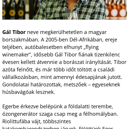
Gál Tibor
neve megkerülhetetlen a magyar
borszakmában. A 2005-ben Dél-Afrikában, ereje
teljében, autóbalesetben elhunyt „flying
winemaker”, idősebb Gál Tibor fiának tizenkilenc
évesen kellett átvennie a borászat irányítását. Tibor
azóta felnőtt, és már több időt töltött a családi
vállalkozásban, mint amennyi édesapjának jutott.
Gondolatai határozottak, metszőek – egyeseknek
húsbavágóak lesznek.
Egerbe érkezve belépünk a földalatti terembe,
ózongenerátor szaga csap meg a félhomályban.
Riolittufába vájt, többszintes
katakombarendszerben járunk, fölöttünk Eger