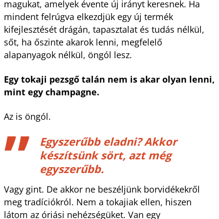
magukat, amelyek évente új irányt keresnek. Ha
mindent felrúgva elkezdjük egy új termék
kifejlesztését drágán, tapasztalat és tudás nélkül,
sőt, ha őszinte akarok lenni, megfelelő
alapanyagok nélkül, öngól lesz.
Egy tokaji pezsgő talán nem is akar olyan lenni,
mint egy champagne.
Az is öngól.
Egyszerűbb eladni? Akkor
készítsünk sört, azt még
egyszerűbb.
Vagy gint. De akkor ne beszéljünk borvidékekről
meg tradíciókról. Nem a tokajiak ellen, hiszen
látom az óriási nehézségüket. Van egy