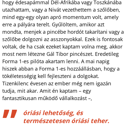
hogy édesapámmal Dél-Afrikába vagy Toszkánába
utazhattam, vagy a Nivát vezethettem a szőlőben,
mind egy-egy olyan apró momentum volt, amely
erre a pályára terelt. Gyűlöltem, amikor azt
mondta, menjek a pincébe hordót takarítani vagy a
szőlőbe dolgozni az asszonyokkal. Ezek is fontosak
voltak, de ha csak ezeket kaptam volna meg, akkor
most nem létezne Gál Tibor pincészet. Eredetileg
Forma 1-es pilóta akartam lenni. A mai napig
hiszek abban a Forma 1-es hozzáállásban, hogy a
tökéletességig kell fejleszteni a dolgokat.
Tizenkilenc évesen az ember még nem igazán
tudja, mit akar. Amit én kaptam – egy
fantasztikusan működő vállalkozást –,
óriási lehetőség, és
természetesen óriási teher.