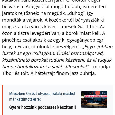
belvárosa. Az egyik fal mögött újabb, ismeretlen
járatok rejtőznek: ha megütik, „duhog”, így
mondták a vájárok. A középkortól bányászták ki
maguk alól a város köveit – meséli Gál Tibor. Az
ózon a tiszta levegőért van, a borok miatt kell. A
pincéhez csatlakozik az egyik legvagányabb egri
hely, a Fúzió, itt ülünk le beszélgetni.
„Egyre jobban
hiszek az egri csillagban. Óriási biztonságot ad,
kiszámítható borokat tudunk készíteni, és ki tudjuk
benne bontakoztatni a saját stílusunkat”
– mondja
Tibor és tölt. A háttérzajt finom jazz puhítja.
Miközben Ön ezt olvassa, valaki máshol
már kattintott erre:
Gyere hozzánk podcastet készíteni!