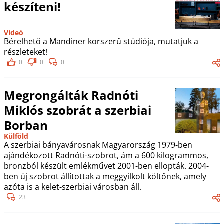
készíteni!
Videó
Bérelhető a Mandiner korszerű stúdiója, mutatjuk a
részleteket!
0
0
0
Megrongálták Radnóti
Miklós szobrát a szerbiai
Borban
Külföld
A szerbiai bányavárosnak Magyarország 1979-ben
ajándékozott Radnóti-szobrot, ám a 600 kilogrammos,
bronzból készült emlékművet 2001-ben ellopták. 2004-
ben új szobrot állítottak a meggyilkolt költőnek, amely
azóta is a kelet-szerbiai városban áll.
23