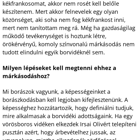
kékfrankosomat, akkor nem rosét kell belőle
készítenem. Mert akkor felnevelek egy olyan
közönséget, aki soha nem fog kékfrankost inni,
mert nem tanítottam meg rá. Még ha gazdaságilag
működő tevékenységet is hoztunk létre,
örökérvényű, komoly színvonalú márkásodás nem
tudott elindulni egyik borvidéknél sem.
Milyen lépéseket kell megtenni ehhez a
márkásodáshoz?
Mi borászok vagyunk, a képességeinket a
borászkodásban kell legjoban kifejlesztenünk. A
képességhez hozzátartozik, hogy definiálni tudjuk,
mire alkalmasak a borvidéki adottságaink. Ha egy
vörösboros vidéken elkezdek Irsai Olivért telepíteni
pusztán azért, hogy árbevételhez jussak, az