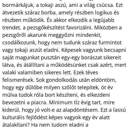
bormárkájuk, a tokaji aszú, ami a világ csúcsa. Ezt
átvezetik száraz borba, amely részben logikus és
részben működik. És akkor elkezdik a legújabb
trendet, a pezsgőkészítést favorizálni. Miközben a
pezsgőről akarunk meggyőzni mindenkit,
csodálkozunk, hogy nem tudunk száraz furmintot
vagy tokaji aszút eladni. Képesek vagyunk becsapni
saját magunkat pusztán egy-egy borászat sikereit
látva, és átállítani a működésünket csak azért, mert
valaki valamiben sikeres lett. Ezek téves
felismerések. Sok gondolkodás után eldöntöm,
hogy egy dűlőbe milyen szőlőt telepítek, öt év
múlva tudok róla bort készíteni, és elkezdeni
bevezetni a piacra. Minimum tíz évig tart, mire
kiderül, hogy jó volt-e az alapdöntésem. Ezt a lassú
kulturális fejlődést képes vagyok egy év alatt
átalakítani? Ha nem tudom eladni a