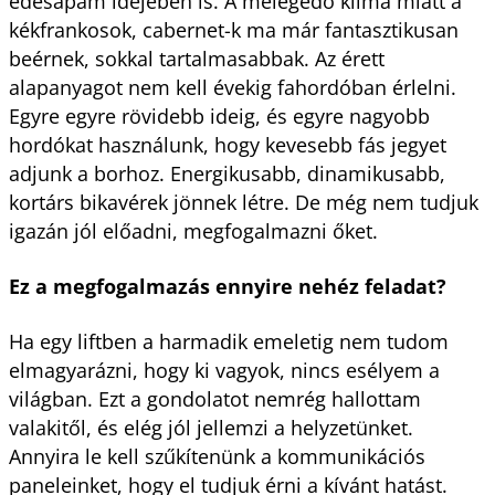
édesapám idejében is. A melegedő klíma miatt a
kékfrankosok, cabernet-k ma már fantasztikusan
beérnek, sokkal tartalmasabbak. Az érett
alapanyagot nem kell évekig fahordóban érlelni.
Egyre egyre rövidebb ideig, és egyre nagyobb
hordókat használunk, hogy kevesebb fás jegyet
adjunk a borhoz. Energikusabb, dinamikusabb,
kortárs bikavérek jönnek létre. De még nem tudjuk
igazán jól előadni, megfogalmazni őket.
Ez a megfogalmazás ennyire nehéz feladat?
Ha egy liftben a harmadik emeletig nem tudom
elmagyarázni, hogy ki vagyok, nincs esélyem a
világban. Ezt a gondolatot nemrég hallottam
valakitől, és elég jól jellemzi a helyzetünket.
Annyira le kell szűkítenünk a kommunikációs
paneleinket, hogy el tudjuk érni a kívánt hatást.