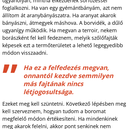
ugyanolyan, mintha elkezdenék sörfőzéssel
foglalkozni. Ha van egy gyémántbányám, azt nem
állítom át aranybányászatra. Ha aranyat akarok
bányászni, átmegyek máshova. A borvidék, a dűlő
ugyanígy működik. Ha megvan a terroir, nekem
borászként fel kell fedeznem, melyik szőlőfajták
képesek ezt a termőterületet a lehető legegyedibb
módon visszaadni.
Ha ez a felfedezés megvan,
onnantól kezdve semmilyen
más fajtának nincs
létjogosultsága.
Ezeket meg kell szüntetni. Következő lépésben meg
kell szerveznem, hogyan tudom a boromat
megfelelő módon értékesíteni. Ha mindenkinek
meg akarok felelni, akkor pont senkinek nem