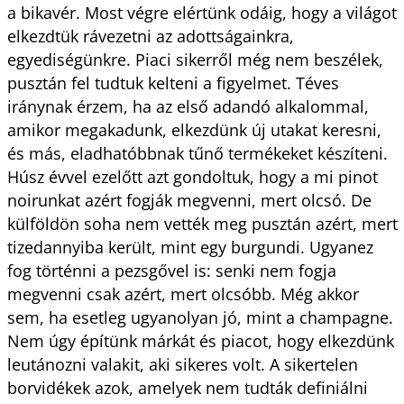
a bikavér. Most végre elértünk odáig, hogy a világot
elkezdtük rávezetni az adottságainkra,
egyediségünkre. Piaci sikerről még nem beszélek,
pusztán fel tudtuk kelteni a figyelmet. Téves
iránynak érzem, ha az első adandó alkalommal,
amikor megakadunk, elkezdünk új utakat keresni,
és más, eladhatóbbnak tűnő termékeket készíteni.
Húsz évvel ezelőtt azt gondoltuk, hogy a mi pinot
noirunkat azért fogják megvenni, mert olcsó. De
külföldön soha nem vették meg pusztán azért, mert
tizedannyiba került, mint egy burgundi. Ugyanez
fog történni a pezsgővel is: senki nem fogja
megvenni csak azért, mert olcsóbb. Még akkor
sem, ha esetleg ugyanolyan jó, mint a champagne.
Nem úgy építünk márkát és piacot, hogy elkezdünk
leutánozni valakit, aki sikeres volt. A sikertelen
borvidékek azok, amelyek nem tudták definiálni