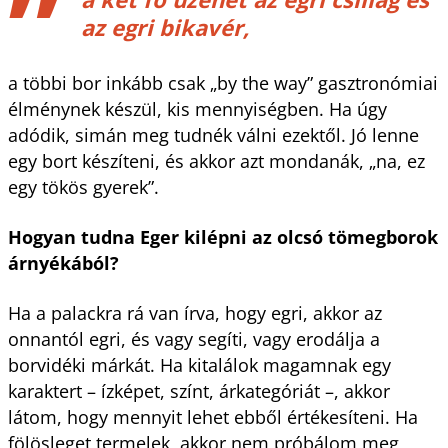
az egri bikavér,
a többi bor inkább csak „by the way” gasztronómiai
élménynek készül, kis mennyiségben. Ha úgy
adódik, simán meg tudnék válni ezektől. Jó lenne
egy bort készíteni, és akkor azt mondanák, „na, ez
egy tökös gyerek”.
Hogyan tudna Eger kilépni az olcsó tömegborok
árnyékából?
Ha a palackra rá van írva, hogy egri, akkor az
onnantól egri, és vagy segíti, vagy erodálja a
borvidéki márkát. Ha kitalálok magamnak egy
karaktert – ízképet, színt, árkategóriát –, akkor
látom, hogy mennyit lehet ebből értékesíteni. Ha
fölösleget termelek, akkor nem próbálom meg