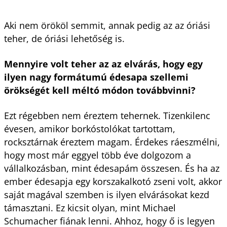
Aki nem örököl semmit, annak pedig az az óriási
teher, de óriási lehetőség is.
Mennyire volt teher az az elvárás, hogy egy
ilyen nagy formátumú édesapa szellemi
örökségét kell méltó módon továbbvinni?
Ezt régebben nem éreztem tehernek. Tizenkilenc
évesen, amikor borkóstolókat tartottam,
rocksztárnak éreztem magam. Érdekes ráeszmélni,
hogy most már eggyel több éve dolgozom a
vállalkozásban, mint édesapám összesen. És ha az
ember édesapja egy korszakalkotó zseni volt, akkor
saját magával szemben is ilyen elvárásokat kezd
támasztani. Ez kicsit olyan, mint Michael
Schumacher fiának lenni. Ahhoz, hogy ő is legyen