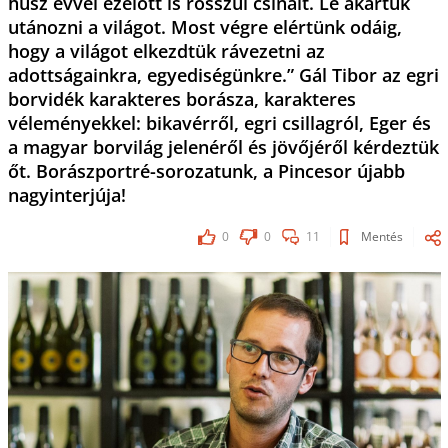
húsz évvel ezelőtt is rosszul csinált. Le akartuk
utánozni a világot. Most végre elértünk odáig,
hogy a világot elkezdtük rávezetni az
adottságainkra, egyediségünkre.” Gál Tibor az egri
borvidék karakteres borásza, karakteres
véleményekkel: bikavérről, egri csillagról, Eger és
a magyar borvilág jelenéről és jövőjéről kérdeztük
őt. Borászportré-sorozatunk, a Pincesor újabb
nagyinterjúja!
0
0
11
Mentés