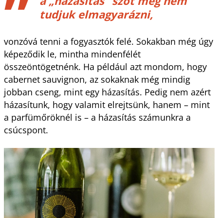
a „házasítás” szót még nem
tudjuk elmagyarázni,
vonzóvá tenni a fogyasztók felé. Sokakban még úgy
képeződik le, mintha mindenfélét
összeöntögetnénk. Ha például azt mondom, hogy
cabernet sauvignon, az sokaknak még mindig
jobban cseng, mint egy házasítás. Pedig nem azért
házasítunk, hogy valamit elrejtsünk, hanem – mint
a parfümőröknél is – a házasítás számunkra a
csúcspont.