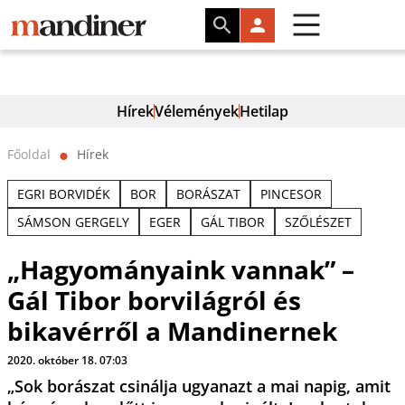
Hírek
Vélemények
Hetilap
Főoldal
Hírek
⬤
EGRI BORVIDÉK
BOR
BORÁSZAT
PINCESOR
SÁMSON GERGELY
EGER
GÁL TIBOR
SZŐLÉSZET
„Hagyományaink vannak” –
Gál Tibor borvilágról és
bikavérről a Mandinernek
2020. október 18. 07:03
„Sok borászat csinálja ugyanazt a mai napig, amit