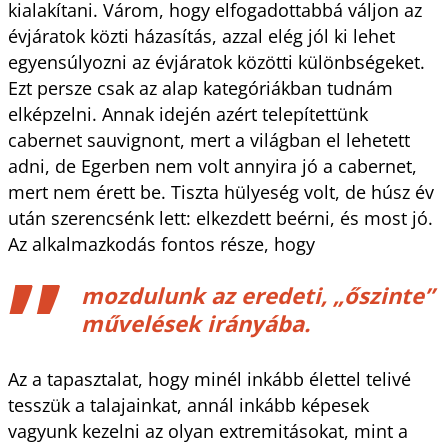
kialakítani. Várom, hogy elfogadottabbá váljon az
évjáratok közti házasítás, azzal elég jól ki lehet
egyensúlyozni az évjáratok közötti különbségeket.
Ezt persze csak az alap kategóriákban tudnám
elképzelni. Annak idején azért telepítettünk
cabernet sauvignont, mert a világban el lehetett
adni, de Egerben nem volt annyira jó a cabernet,
mert nem érett be. Tiszta hülyeség volt, de húsz év
után szerencsénk lett: elkezdett beérni, és most jó.
Az alkalmazkodás fontos része, hogy
mozdulunk az eredeti, „őszinte”
művelések irányába.
Az a tapasztalat, hogy minél inkább élettel telivé
tesszük a talajainkat, annál inkább képesek
vagyunk kezelni az olyan extremitásokat, mint a