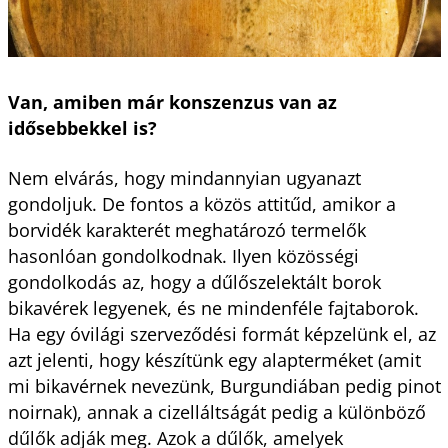
Van, amiben már konszenzus van az
idősebbekkel is?
Nem elvárás, hogy mindannyian ugyanazt
gondoljuk. De fontos a közös attitűd, amikor a
borvidék karakterét meghatározó termelők
hasonlóan gondolkodnak. Ilyen közösségi
gondolkodás az, hogy a dűlőszelektált borok
bikavérek legyenek, és ne mindenféle fajtaborok.
Ha egy óvilági szerveződési formát képzelünk el, az
azt jelenti, hogy készítünk egy alapterméket (amit
mi bikavérnek nevezünk, Burgundiában pedig pinot
noirnak), annak a cizelláltságát pedig a különböző
dűlők adják meg. Azok a dűlők, amelyek