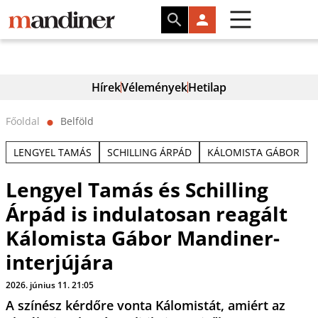
Hírek
Vélemények
Hetilap
Főoldal
Belföld
⬤
LENGYEL TAMÁS
SCHILLING ÁRPÁD
KÁLOMISTA GÁBOR
Lengyel Tamás és Schilling
Árpád is indulatosan reagált
Kálomista Gábor Mandiner-
interjújára
2026. június 11. 21:05
A színész kérdőre vonta Kálomistát, amiért az