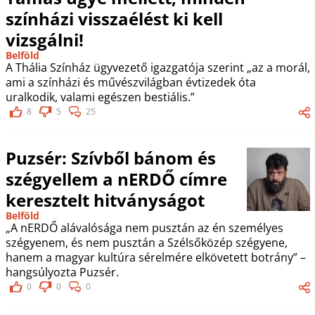
színházi visszaélést ki kell
vizsgálni!
Belföld
A Thália Színház ügyvezető igazgatója szerint „az a morál,
ami a színházi és művészvilágban évtizedek óta
uralkodik, valami egészen bestiális.”
8
5
25
Puzsér: Szívből bánom és
szégyellem a nERDŐ címre
keresztelt hitványságot
Belföld
„A nERDŐ alávalósága nem pusztán az én személyes
szégyenem, és nem pusztán a Szélsőközép szégyene,
hanem a magyar kultúra sérelmére elkövetett botrány” –
hangsúlyozta Puzsér.
0
0
0