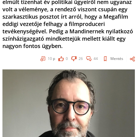
elmúlt tizenhat év politikai ügyeiről nem ugyanaz
volt a véleménye, a rendező viszont csupán egy
szarkasztikus posztot írt arról, hogy a Megafilm
eddigi vezetője felhagy a filmproduceri
tevékenységével. Pedig a Mandinernek nyilatkozó
színházigazgató mindkettejük mellett kiállt egy
nagyon fontos ügyben.
10
p
0
26
44
Mentés