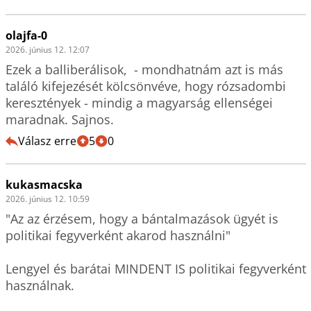
olajfa-0
2026. június 12. 12:07
Ezek a balliberálisok,  - mondhatnám azt is más 
találó kifejezését kölcsönvéve, hogy rózsadombi 
keresztények - mindig a magyarság ellenségei 
maradnak. Sajnos.
Válasz erre
5
0
kukasmacska
2026. június 12. 10:59
"Az az érzésem, hogy a bántalmazások ügyét is 
politikai fegyverként akarod használni"

Lengyel és barátai MINDENT IS politikai fegyverként 
használnak.
