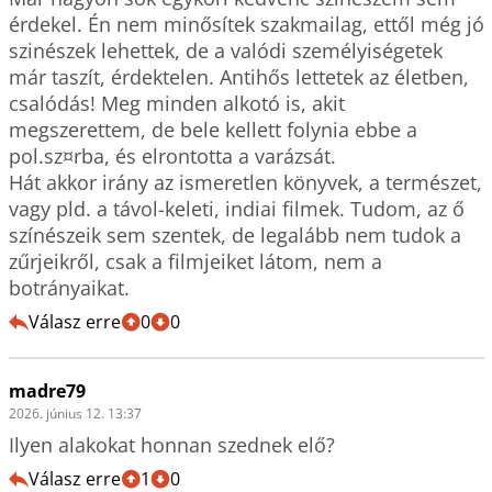
érdekel. Én nem minősítek szakmailag, ettől még jó 
szinészek lehettek, de a valódi személyiségetek 
már taszít, érdektelen. Antihős lettetek az életben, 
csalódás! Meg minden alkotó is, akit 
megszerettem, de bele kellett folynia ebbe a 
pol.sz¤rba, és elrontotta a varázsát.

Hát akkor irány az ismeretlen könyvek, a természet, 
vagy pld. a távol-keleti, indiai filmek. Tudom, az ő 
színészeik sem szentek, de legalább nem tudok a 
zűrjeikről, csak a filmjeiket látom, nem a 
botrányaikat. 
Válasz erre
0
0
madre79
2026. június 12. 13:37
Ilyen alakokat honnan szednek elő?
Válasz erre
1
0