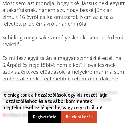
Most sem azt mondja, hogy oké, lássuk neki együtt 
a takarításnak, hanem azt, hogy beszéljünk az 
elmúlt 16 évről és Kálomistáról. Nem az általa 
felvetett problémákról, hanem róla.

Schilling meg csak személyeskedik, semmi érdemi 
reakció.

És mi lesz egyáltalán a magyar színházi élettel, ha 
S.Árpád és neje többé nem alkot? Hova lesznek 
azok az értékes előadások, amelyekre már ma sem 
emlékszik senki, legfeljebb elrettentő példaként?

Most jut eszembe, már évek óta nincsenek jelen 
Jelenleg csak a hozzászólások egy kis részét látja.
idehaza és lám, Magyarország kulturális élete 
Hozzászóláshoz és a további kommentek
remekül megvan nélkülük.
megtekintéséhez lépjen be, vagy regisztráljon!
Válasz erre
3
0
Regisztráció
Bejelentkezés