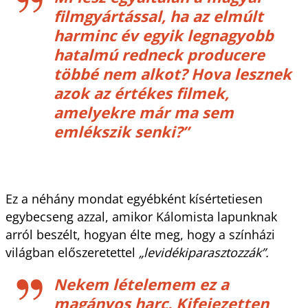
filmgyártással, ha az elmúlt
harminc év egyik legnagyobb
hatalmú redneck producere
többé nem alkot? Hova lesznek
azok az értékes filmek,
amelyekre már ma sem
emlékszik senki?”
Ez a néhány mondat egyébként kísértetiesen
egybecseng azzal, amikor Kálomista lapunknak
arról beszélt, hogyan élte meg, hogy a színházi
világban előszeretettel
„levidéki­parasztozzák”.
Nekem lételemem ez a
magányos harc. Kifejezetten