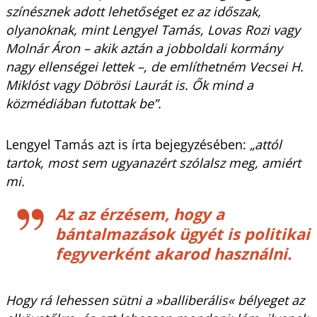
színésznek adott lehetőséget ez az időszak,
olyanoknak, mint Lengyel Tamás, Lovas Rozi vagy
Molnár Áron – akik aztán a jobboldali kormány
nagy ellenségei lettek –, de említhetném Vecsei H.
Miklóst vagy Döbrösi Laurát is. Ők mind a
közmédiában futottak be”.
Lengyel Tamás azt is írta bejegyzésében:
„attól
tartok, most sem ugyanazért szólalsz meg, amiért
mi.
Az az érzésem, hogy a
bántalmazások ügyét is politikai
fegyverként akarod használni.
Hogy rá lehessen sütni a »balliberális« bélyeget az