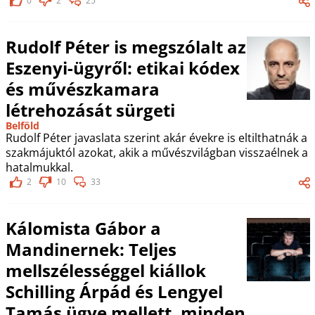
0
2
25
Rudolf Péter is megszólalt az
Eszenyi-ügyről: etikai kódex
és művészkamara
létrehozását sürgeti
Belföld
Rudolf Péter javaslata szerint akár évekre is eltilthatnák a
szakmájuktól azokat, akik a művészvilágban visszaélnek a
hatalmukkal.
2
10
33
Kálomista Gábor a
Mandinernek: Teljes
mellszélességgel kiállok
Schilling Árpád és Lengyel
Tamás ügye mellett, minden