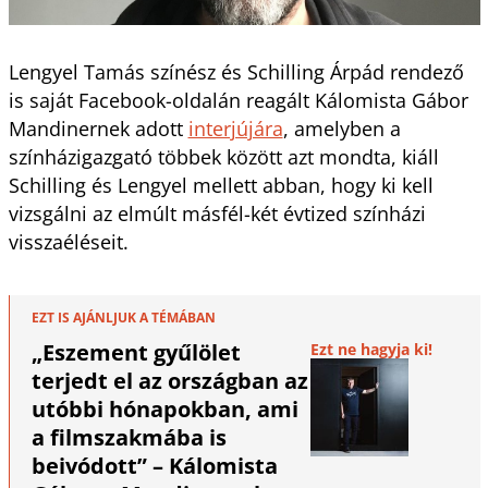
Lengyel Tamás színész és Schilling Árpád rendező
is saját Facebook-oldalán reagált Kálomista Gábor
Mandinernek adott
interjújára
, amelyben a
színházigazgató többek között azt mondta, kiáll
Schilling és Lengyel mellett abban, hogy ki kell
vizsgálni az elmúlt másfél-két évtized színházi
visszaéléseit.
EZT IS AJÁNLJUK A TÉMÁBAN
„Eszement gyűlölet
Ezt ne hagyja ki!
terjedt el az országban az
utóbbi hónapokban, ami
a filmszakmába is
beivódott” – Kálomista