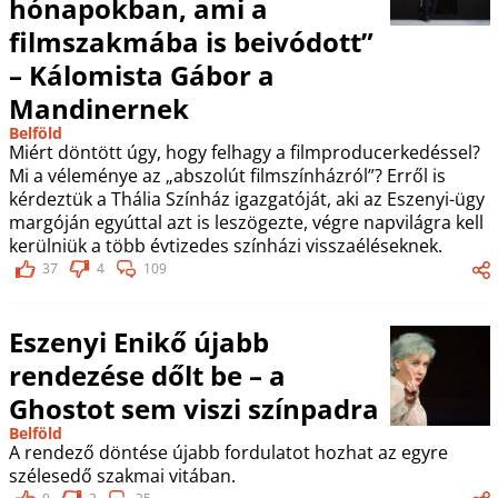
hónapokban, ami a
filmszakmába is beivódott”
– Kálomista Gábor a
Mandinernek
Belföld
Miért döntött úgy, hogy felhagy a filmproducerkedéssel?
Mi a véleménye az „abszolút filmszínházról”? Erről is
kérdeztük a Thália Színház igazgatóját, aki az Eszenyi-ügy
margóján egyúttal azt is leszögezte, végre napvilágra kell
kerülniük a több évtizedes színházi visszaéléseknek.
37
4
109
Eszenyi Enikő újabb
rendezése dőlt be – a
Ghostot sem viszi színpadra
Belföld
A rendező döntése újabb fordulatot hozhat az egyre
szélesedő szakmai vitában.