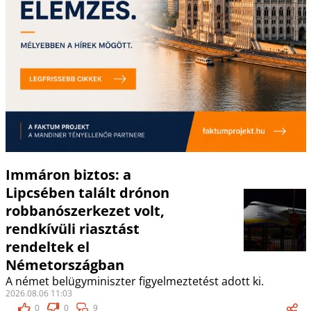
Immáron biztos: a
Lipcsében talált drónon
robbanószerkezet volt,
rendkívüli riasztást
rendeltek el
Németországban
A német belügyminiszter figyelmeztetést adott ki.
2026.08.06 11:03
0
0
9