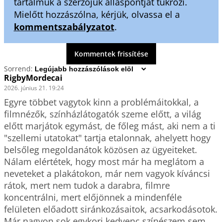
tartalmuk a szerzőjük álláspontját tükrözi.
Mielőtt hozzászólna, kérjük, olvassa el a
kommentszabályzatot
.
Kommentek frissítése
Sorrend:
RigbyMordecai
2026. június 21. 19:24
Egyre többet vagytok kinn a problémáitokkal, a 
filmnézők, színházlátogatók szeme előtt, a világ 
előtt marjátok egymást, de főleg mást, aki nem a ti 
"szellemi utatokat" tartja etalonnak, ahelyett hogy 
belsőleg megoldanátok közösen az ügyeiteket. 
Nálam elértétek, hogy most már ha meglátom a 
neveteket a plakátokon, már nem vagyok kíváncsi 
rátok, mert nem tudok a darabra, filmre 
koncentrálni, mert előjönnek a mindenféle 
felületen előadott siránkozásaitok, acsarkodásotok. 
Már nagyon sok egykori kedvenc színészem sem 