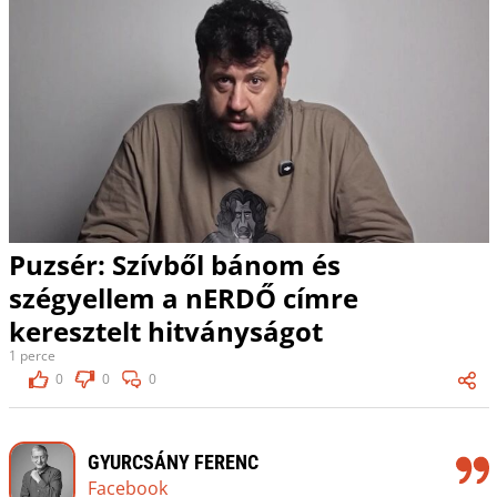
Puzsér: Szívből bánom és
szégyellem a nERDŐ címre
keresztelt hitványságot
1 perce
0
0
0
GYURCSÁNY FERENC
Facebook