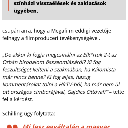
színházi visszaélések és zaklatások
ügyében,
csupán arra, hogy a Megafilm eddigi vezetője
felhagy a filmproduceri tevékenységével.
„De akkor ki fogja megcsinálni az Elk*rtuk 2-t az
Orbán birodalom összeomlásáról? Ki fog
feszültséget kelteni a szakmában, ha Kálomista
már nincs benne? Ki fog aljas, hazug
kommentárokat tolni a HírTV-ből, ha már nem ül
ott országos cimborájával, Gajdics Ottóval?”
– tette
fel a kérdést.
Schilling úgy folytatta:
Mi lesz egyáltalán a magyar