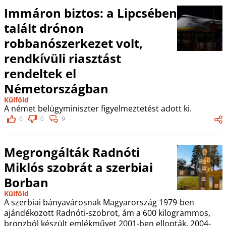
Immáron biztos: a Lipcsében
talált drónon
robbanószerkezet volt,
rendkívüli riasztást
rendeltek el
Németországban
Külföld
A német belügyminiszter figyelmeztetést adott ki.
0
0
9
Megrongálták Radnóti
Miklós szobrát a szerbiai
Borban
Külföld
A szerbiai bányavárosnak Magyarország 1979-ben
ajándékozott Radnóti-szobrot, ám a 600 kilogrammos,
bronzból készült emlékművet 2001-ben ellopták. 2004-