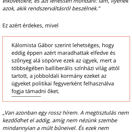
elkövetőkre, és azt lehessen mondani: lám, ilyenek
azok, akik rendszerváltásról beszélnek.”
Ez azért érdekes, mivel
Kálomista Gábor szerint lehetséges, hogy
eddig éppen azért maradhattak elfedve és
szőnyeg alá söpörve ezek az ügyek, mert a
többségében balliberális színházi világ attól
tartott, a jobboldali kormány ezeket az
ügyeket politikai fegyverként felhasználva
fogja támadni őket.
„Van azonban egy rossz hírem. A megtisztulás nem
kezdődhet el addig, amíg nem nézünk szembe
mindannyian a múlt bűneivel. És ezek nem