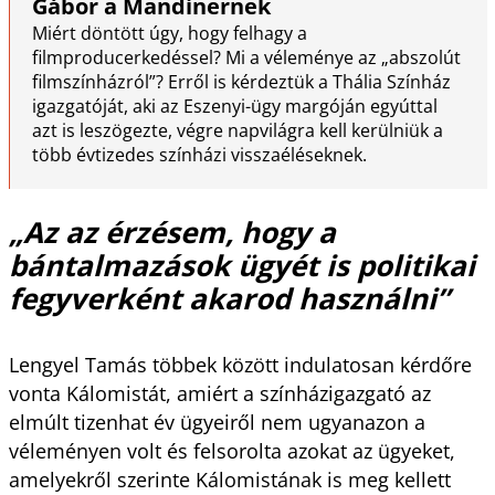
Gábor a Mandinernek
Miért döntött úgy, hogy felhagy a
filmproducerkedéssel? Mi a véleménye az „abszolút
filmszínházról”? Erről is kérdeztük a Thália Színház
igazgatóját, aki az Eszenyi-ügy margóján egyúttal
azt is leszögezte, végre napvilágra kell kerülniük a
több évtizedes színházi visszaéléseknek.
„Az az érzésem, hogy a
bántalmazások ügyét is politikai
fegyverként akarod használni”
Lengyel Tamás többek között indulatosan kérdőre
vonta Kálomistát, amiért a színházigazgató az
elmúlt tizenhat év ügyeiről nem ugyanazon a
véleményen volt és felsorolta azokat az ügyeket,
amelyekről szerinte Kálomistának is meg kellett