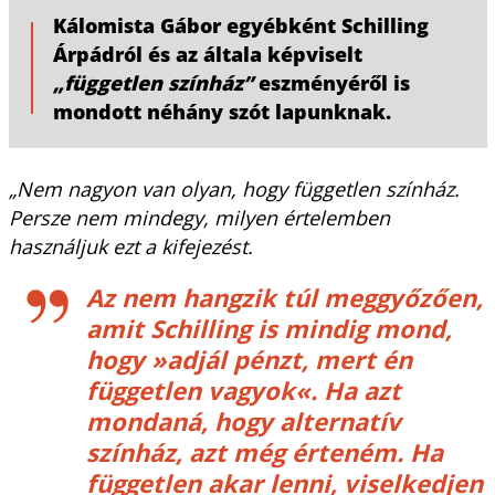
Kálomista Gábor egyébként Schilling
Árpádról és az általa képviselt
„független színház”
eszményéről is
mondott néhány szót lapunknak.
„Nem nagyon van olyan, hogy független színház.
Persze nem mindegy, milyen értelemben
használjuk ezt a kifejezést.
Az nem hangzik túl meggyőzően,
amit Schilling is mindig mond,
hogy »adjál pénzt, mert én
független vagyok«. Ha azt
mondaná, hogy alternatív
színház, azt még érteném. Ha
független akar lenni, viselkedjen