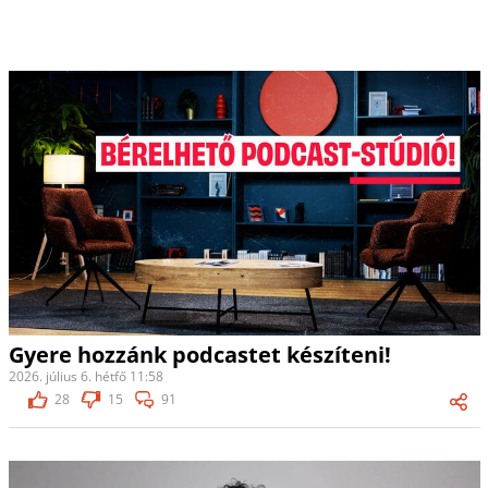
Gyere hozzánk podcastet készíteni!
2026. július 6. hétfő 11:58
28
15
91