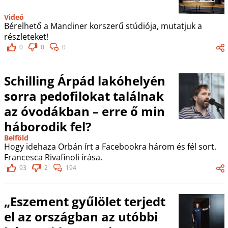
Videó
Bérelhető a Mandiner korszerű stúdiója, mutatjuk a
részleteket!
0
0
0
Schilling Árpád lakóhelyén
sorra pedofilokat találnak
az óvodákban – erre ő min
háborodik fel?
Belföld
Hogy idehaza Orbán írt a Facebookra három és fél sort.
Francesca Rivafinoli írása.
93
2
194
„Eszement gyűlölet terjedt
el az országban az utóbbi