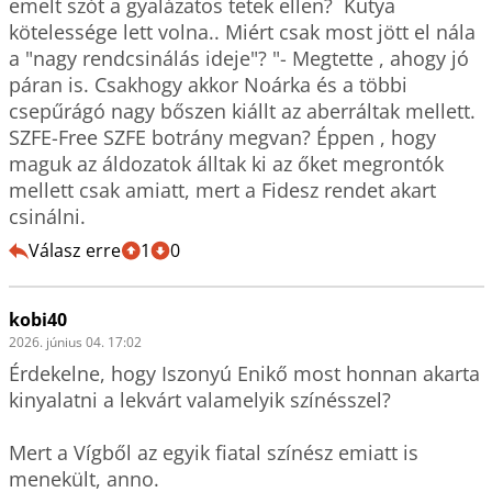
emelt szót a gyalázatos tetek ellen?  Kutya 
kötelessége lett volna.. Miért csak most jött el nála 
a "nagy rendcsinálás ideje"? "- Megtette , ahogy jó 
páran is. Csakhogy akkor Noárka és a többi 
csepűrágó nagy bőszen kiállt az aberráltak mellett. 
SZFE-Free SZFE botrány megvan? Éppen , hogy 
maguk az áldozatok álltak ki az őket megrontók 
mellett csak amiatt, mert a Fidesz rendet akart 
csinálni.
Válasz erre
1
0
kobi40
2026. június 04. 17:02
Érdekelne, hogy Iszonyú Enikő most honnan akarta 
kinyalatni a lekvárt valamelyik színésszel?

Mert a Vígből az egyik fiatal színész emiatt is 
menekült, anno.