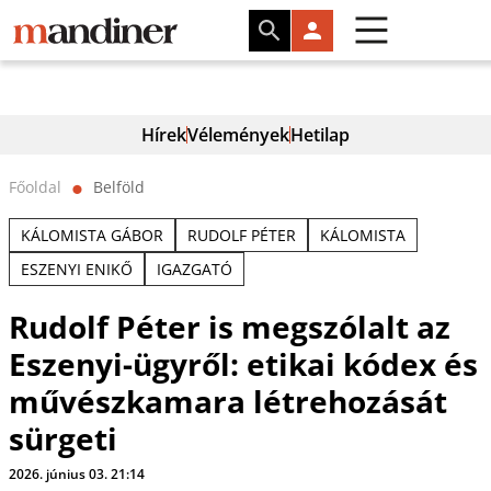
Hírek
Vélemények
Hetilap
Főoldal
Belföld
⬤
KÁLOMISTA GÁBOR
RUDOLF PÉTER
KÁLOMISTA
ESZENYI ENIKŐ
IGAZGATÓ
Rudolf Péter is megszólalt az
Eszenyi-ügyről: etikai kódex és
művészkamara létrehozását
sürgeti
2026. június 03. 21:14