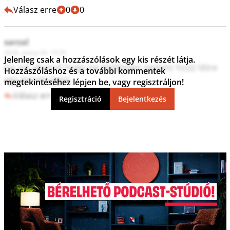
Válasz erre
0
0
sarzal
2026. június 04. 15:35
Jelenleg csak a hozzászólások egy kis részét látja.
ha azt akarod hogy ne történjen semmi hozz létre 
Hozzászóláshoz és a további kommentek
egy bizottságot....
megtekintéséhez lépjen be, vagy regisztráljon!
Válasz erre
3
0
Regisztráció
Bejelentkezés