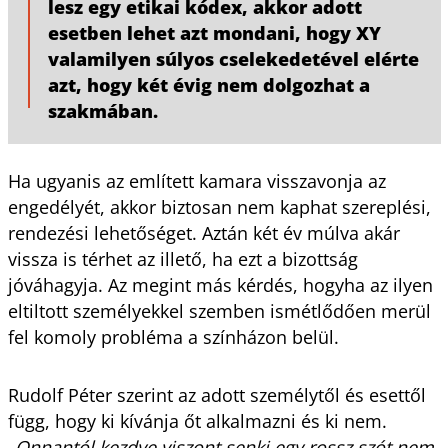
lesz egy etikai kódex, akkor adott
esetben lehet azt mondani, hogy XY
valamilyen súlyos cselekedetével elérte
azt, hogy két évig nem dolgozhat a
szakmában.
Ha ugyanis az említett kamara visszavonja az
engedélyét, akkor biztosan nem kaphat szereplési,
rendezési lehetőséget. Aztán két év múlva akár
vissza is térhet az illető, ha ezt a bizottság
jóváhagyja. Az megint más kérdés, hogyha az ilyen
eltiltott személyekkel szemben ismétlődően merül
fel komoly probléma a színházon belül.
Rudolf Péter szerint az adott személytől és esettől
függ, hogy ki kívánja őt alkalmazni és ki nem.
„Onnantól kezdve viszont senki egy rossz szót nem