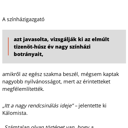
A színházigazgató
azt javasolta, vizsgálják ki az elmúlt
tizenöt-húsz év nagy színházi
botrányait,
amikről az egész szakma beszél, mégsem kaptak
nagyobb nyilvánosságot, mert az érintetteket
megfélemlítették.
„Itt a nagy rendcsinálás ideje” –
jelentette ki
Kálomista.
„Számtalan olyan történet van, hogy a