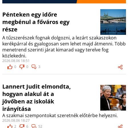
Pénteken egy időre
megbénul a főváros egy
része
A tűzszerészek fognak dolgozni, a lezárt szakaszokon
kerékpárral és gyalogosan sem lehet majd átmenni. Több
menetrend szerinti járat kimarad vagy terelve fog
közlekedni.
2026.08.06 18:51
0
0
3
Lannert Judit elmondta,
hogyan alakul át a
jövőben az iskolák
irányítása
A szakmai szempontokat szeretnék előtérbe helyezni.
2026.08.06 18:27
2
6
52