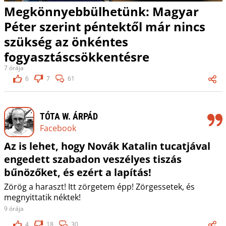
Megkönnyebbülhetünk: Magyar
Péter szerint péntektől már nincs
szükség az önkéntes
fogyasztáscsökkentésre
7 órája
6
7
61
TÓTA W. ÁRPÁD
Facebook
Az is lehet, hogy Novák Katalin tucatjával
engedett szabadon veszélyes tiszás
bűnözőket, és ezért a lapítás!
Zörög a haraszt! Itt zörgetem épp! Zörgessetek, és
megnyittatik néktek!
9 órája
4
18
30