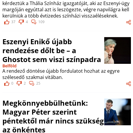
kérdeztük a Thália Színház igazgatóját, aki az Eszenyi-ügy
margóján egyúttal azt is leszögezte, végre napvilágra kell
kerülniük a több évtizedes színházi visszaéléseknek.
37
4
109
Eszenyi Enikő újabb
rendezése dőlt be – a
Ghostot sem viszi színpadra
Belföld
A rendező döntése újabb fordulatot hozhat az egyre
szélesedő szakmai vitában.
0
2
25
Megkönnyebbülhetünk:
Magyar Péter szerint
péntektől már nincs szükség
az önkéntes