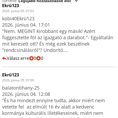
Sorrend:
Ekrü123
2026. június 05. 07:03
kobi40Ekrü123

2026. június 04. 17:01

"Nem. MEGINT kirobbant egy másik! Azért 
függesztette föl az igazgató a darabot."- Egyáltalán 
mit keresett ott? És még ezek beszélnek 
"rendcsinálásról"? Undorító....
Válasz erre
0
0
Ekrü123
2026. június 05. 07:00
balatontihany-25

2026. június 04. 12:08

"És ha mindezt ennyire tudta, akkor miért nem 
vetette fel  az elmúlt 16 év alatt a kedvenc 
kormánya kulturális illetékeseinek, miért nem 