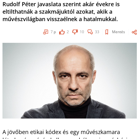
Rudolf Péter javaslata szerint akár évekre is
eltilthatnák a szakmájuktól azokat, akik a
művészvilágban visszaélnek a hatalmukkal.
7
p
2
10
33
Mentés
A jövőben etikai kódex és egy művészkamara