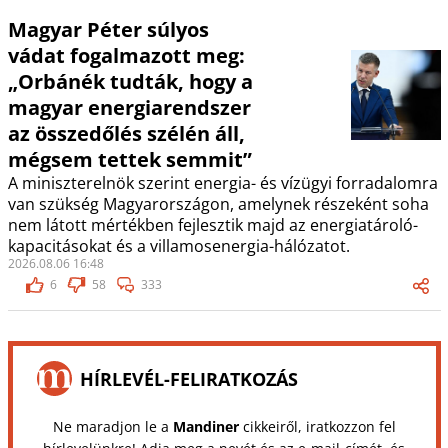
Magyar Péter súlyos
vádat fogalmazott meg:
„Orbánék tudták, hogy a
magyar energiarendszer
az összedőlés szélén áll,
mégsem tettek semmit”
A miniszterelnök szerint energia- és vízügyi forradalomra
van szükség Magyarországon, amelynek részeként soha
nem látott mértékben fejlesztik majd az energiatároló-
kapacitásokat és a villamosenergia-hálózatot.
2026.08.06 16:48
6
58
333
HÍRLEVÉL-FELIRATKOZÁS
Ne maradjon le a
Mandiner
cikkeiről, iratkozzon fel