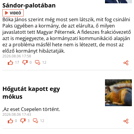
Sándor-palotában
VIDEÓ
Bóka János szerint még most sem látszik, mit fog csinálni
Paks ügyében a kormány, de azt elárulta, ő milyen
javaslatott tett Magyar Péternek. A fideszes frakcióvezető
azt is megjegyezte, a kormányzati kommunikáció alapján
ez a probléma másfél hete nem is létezett, de most az
előző kormányt hibáztatják.
2026.08.06 17:58
17
0
12
Hőgutát kapott egy
mókus
,Az eset Csepelen történt.
2026.08.06 17:43
0
3
12