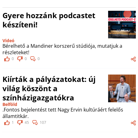
Gyere hozzánk podcastet
készíteni!
Videó
Bérelhető a Mandiner korszerű stúdiója, mutatjuk a
részleteket!
0
0
0
Kiírták a pályázatokat: új
világ köszönt a
színházigazgatókra
Belföld
.Fontos bejelentést tett Nagy Ervin kultúráért felelős
államtitkár.
1
45
107