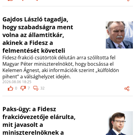
Gajdos László tagadja,
hogy szabadságra ment
volna az államtitkár,
akinek a Fidesz a
felmentését követeli
Fidesz-frakció csütörtök délután arra szólította fel
Magyar Péter miniszterelnököt, hogy bocsássa el
Kelemen Ágnest, aki információik szerint „külföldön
pihent” a válsághelyzet idején.
2026.08.06 18:25
0
7
32
Paks-ügy: a Fidesz
frakcióvezetője elárulta,
mit javasolt a
miniszterelnöknek a