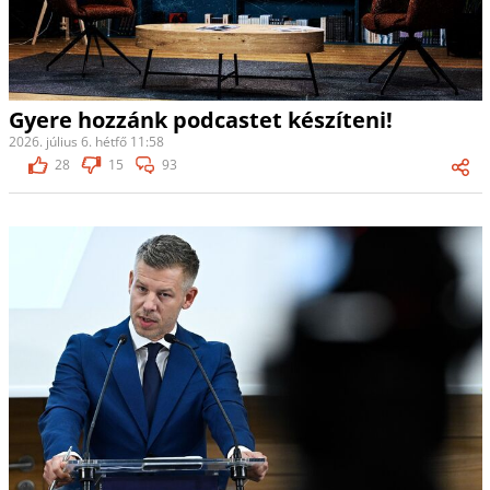
Gyere hozzánk podcastet készíteni!
2026. július 6. hétfő 11:58
28
15
93