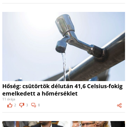
Hőség: csütörtök délután 41,6 Celsius-fokig
emelkedett a hőmérséklet
11 órája
2
3
8