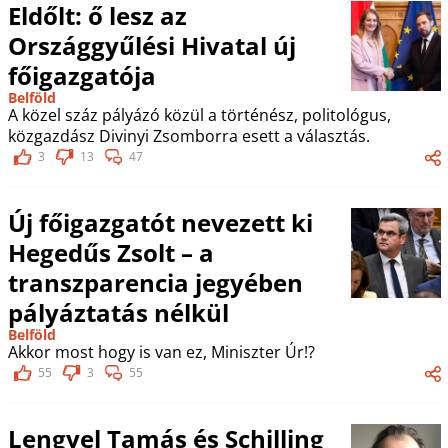
Eldőlt: ő lesz az
Országgyűlési Hivatal új
főigazgatója
Belföld
A közel száz pályázó közül a történész, politológus,
közgazdász Divinyi Zsomborra esett a választás.
3
13
47
Új főigazgatót nevezett ki
Hegedűs Zsolt – a
transzparencia jegyében
pályáztatás nélkül
Belföld
Akkor most hogy is van ez, Miniszter Úr!?
55
3
55
Lengyel Tamás és Schilling