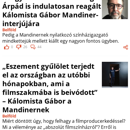
Árpád is indulatosan reagált
Kálomista Gábor Mandiner-
interjújára
Belföld
Pedig a Mandinernek nyilatkozó színházigazgató
mindkettejük mellett kiállt egy nagyon fontos ügyben.
0
26
44
„Eszement gyűlölet terjedt
el az országban az utóbbi
hónapokban, ami a
filmszakmába is beivódott”
– Kálomista Gábor a
Mandinernek
Belföld
Miért döntött úgy, hogy felhagy a filmproducerkedéssel?
Mi a véleménye az „abszolút filmszínházról”? Erről is