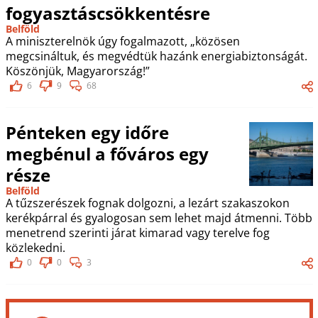
fogyasztáscsökkentésre
Belföld
A miniszterelnök úgy fogalmazott, „közösen
megcsináltuk, és megvédtük hazánk energiabiztonságát.
Köszönjük, Magyarország!”
6
9
68
Pénteken egy időre
megbénul a főváros egy
része
Belföld
A tűzszerészek fognak dolgozni, a lezárt szakaszokon
kerékpárral és gyalogosan sem lehet majd átmenni. Több
menetrend szerinti járat kimarad vagy terelve fog
közlekedni.
0
0
3