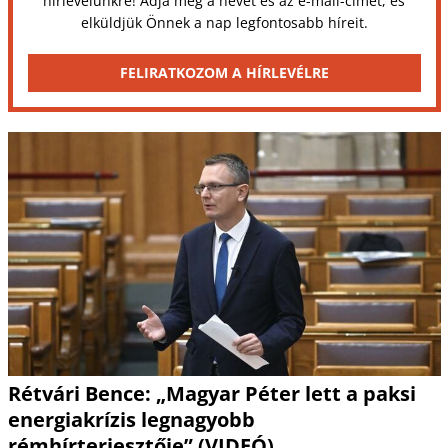
hírlevelünkre! Adja meg a nevét és az e-mail-címét, és
elküldjük Önnek a nap legfontosabb híreit.
FELIRATKOZOM A HÍRLEVÉLRE
Rétvári Bence: „Magyar Péter lett a paksi
energiakrízis legnagyobb
rémhírterjesztője” (VIDEÓ)