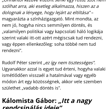
szólhat arra, aki esetleg alkalmazza, hiszen az a
dolognak a lényege, hogy lejárt az eltiltása”
–
magyarázta a színházigazgató. Mint mondta, az
nem jó, hogyha nincs semmilyen döntés, és
„valamilyen politikai vagy kapcsolati háló logikája
szerint valaki itt-ott azért mégiscsak tud rendezni,
vagy éppen ellenkezőleg: soha többé nem tud
rendezni”.
Rudolf Péter szerint
„ez így nem tisztességes”.
Ugyanakkor azzal is egyet tud érteni, hogyha valaki
ismétlődően visszaél a hatalmával vagy egyéb
módon árt egy közösségnek, akkor vele szemben
születhet „vadabb döntés is”.
Kálomista Gábor:
„Itt a nagy
rendcsinálás ideje”