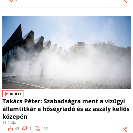
VIDEÓ
Takács Péter: Szabadságra ment a vízügyi
államtitkár a hőségriadó és az aszály kellős
közepén
11 órája
45
1
122