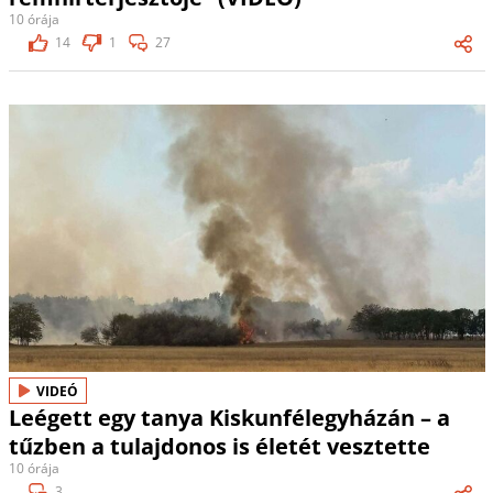
10 órája
14
1
27
VIDEÓ
Leégett egy tanya Kiskunfélegyházán – a
tűzben a tulajdonos is életét vesztette
10 órája
3