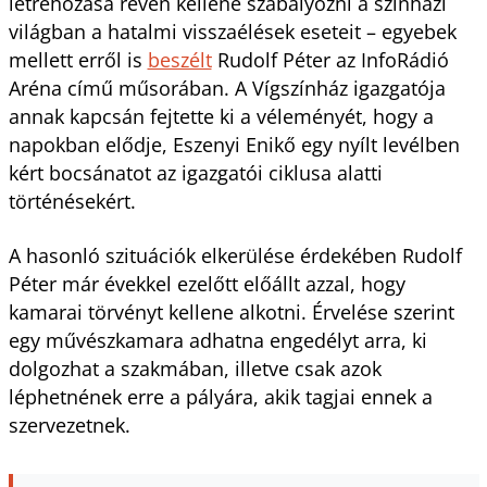
létrehozása révén kellene szabályozni a színházi
világban a hatalmi visszaélések eseteit – egyebek
mellett erről is
beszélt
Rudolf Péter az InfoRádió
Aréna című műsorában. A Vígszínház igazgatója
annak kapcsán fejtette ki a véleményét, hogy a
napokban elődje, Eszenyi Enikő egy nyílt levélben
kért bocsánatot az igazgatói ciklusa alatti
történésekért.
A hasonló szituációk elkerülése érdekében Rudolf
Péter már évekkel ezelőtt előállt azzal, hogy
kamarai törvényt kellene alkotni. Érvelése szerint
egy művészkamara adhatna engedélyt arra, ki
dolgozhat a szakmában, illetve csak azok
léphetnének erre a pályára, akik tagjai ennek a
szervezetnek.