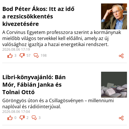
Bod Péter Ákos: Itt az idő
a rezsicsökkentés
kivezetésére
A Corvinus Egyetem professzora szerint a kormánynak
mielőbb világos tervekkel kell előállni, amely az új
valósághoz igazítja a hazai energetikai rendszert.
2026.08.06 17:19
3
57
198
Libri-könyvajánló: Bán
Mór, Fábián Janka és
Tolnai Ottó
Göröngyös úton és a Csillagösvényen – millenniumi
naplóval és rádióinterjúval.
2026.08.06 17:04
0
2
3