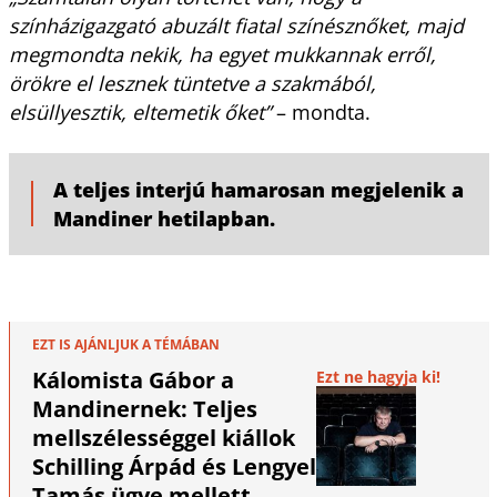
színházigazgató abuzált fiatal színésznőket, majd
megmondta nekik, ha egyet mukkannak erről,
örökre el lesznek tüntetve a szakmából,
elsüllyesztik, eltemetik őket”
– mondta.
A teljes interjú hamarosan megjelenik a
Mandiner hetilapban.
EZT IS AJÁNLJUK A TÉMÁBAN
Kálomista Gábor a
Ezt ne hagyja ki!
Mandinernek: Teljes
mellszélességgel kiállok
Schilling Árpád és Lengyel
Tamás ügye mellett,