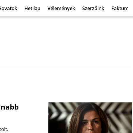
Rovatok
Hetilap
Vélemények
Szerzőink
Faktum
anabb
olt.