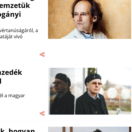
nemzetük
ogányi
értanúságáról, a
atáját vívó
mzedék
d
 él a magyar
k, hogyan