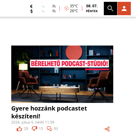
35°C
08. 07.
Ft
26°C
Ft
PÉNTEK
Gyere hozzánk podcastet
készíteni!
2026. július 6. hétfő 11:58
29
15
93