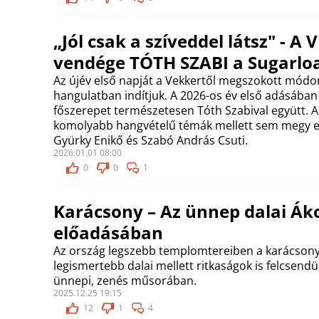
„Jól csak a szíveddel látsz" - A
vendége TÓTH SZABI a Sugarlo
Az újév első napját a Vekkertől megszokott módo
hangulatban indítjuk. A 2026-os év első adásában
főszerepet természetesen Tóth Szabival együtt. A
komolyabb hangvételű témák mellett sem megy e
Gyürky Enikő és Szabó András Csuti.
2026.01.01 08:00
0
0
1
Karácsony – Az ünnep dalai Ák
előadásában
Az ország legszebb templomtereiben a karácson
legismertebb dalai mellett ritkaságok is felcsend
ünnepi, zenés műsorában.
2025.12.25 19:15
12
1
4