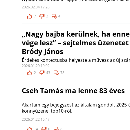
2026.02.04 17:20
7
2
4
„Nagy bajba kerülnek, ha enne
vége lesz” – sejtelmes üzenetet
Bródy János
Érdekes kontextusba helyezte a művész az új szá
2026.01.29 19:02
2
43
78
Cseh Tamás ma lenne 83 éves
Akartam egy bejegyzést az általam gondolt 2025
könnyűzenei top10-ről.
2026.01.22 15:47
14
0
8