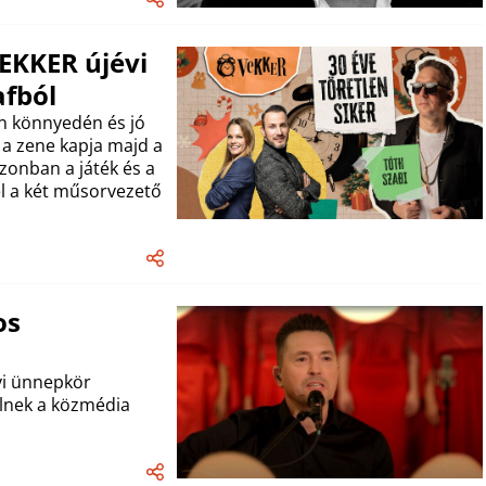
 VEKKER újévi
afból
n könnyedén és jó
 a zene kapja majd a
zonban a játék és a
l a két műsorvezető
os
yi ünnepkör
ülnek a közmédia