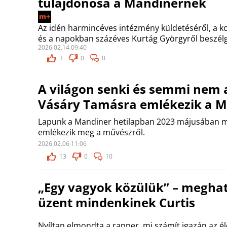
tulajdonosa a Mandinernek
m+
Az idén harmincéves intézmény küldetéséről, a ko
és a napokban százéves Kurtág Györgyről beszél
2026.02.14 09:40
3
0
0
A világon senki és semmi nem 
Vásáry Tamásra emlékezik a 
Lapunk a Mandiner hetilapban 2023 májusában me
emlékezik meg a művészről.
2026.02.06 11:06
13
0
10
„Egy vagyok közülük” – meghat
üzent mindenkinek Curtis
Nyíltan elmondta a rapper, mi számít igazán az é