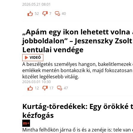
2026.05.21 08:01
52
7
40
„Apám egy ikon lehetett volna 
jobboldalon” – Jeszenszky Zsolt
Lentulai vendége
VIDEÓ
A beszélgetés személyes hangon, bakelitlemezek 
emlékek mentén bontakozik ki, majd fokozatosan 
közélet legélesebb vitáiig.
2026.03.01 10:30
12
17
47
Kurtág-töredékek: Egy örökké 
kézfogás
m+
Mintha felhőkön járna ő is és a zenéje is: tele va