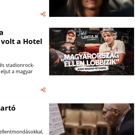
a
 volt a Hotel
és stadionrock-
eljut a magyar
tartó
n ellentmondásokkal,