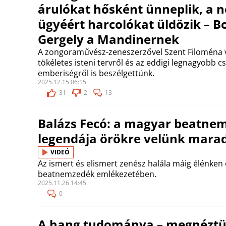
árulókat hősként ünneplik, a 
ügyéért harcolókat üldözik – B
Gergely a Mandinernek
A zongoraművész-zeneszerzővel Szent Filoména v
tökéletes isteni tervről és az eddigi legnagyobb cs
emberiségről is beszélgettünk.
2025.12.15 06:15
31
2
13
Balázs Fecó: a magyar beatne
legendája örökre velünk mara
VIDEÓ
Az ismert és elismert zenész halála máig élénken
beatnemzedék emlékezetében.
2025.11.26 14:45
0
A hang tudománya – megnéztü