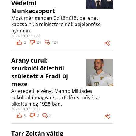
Védelmi
Munkacsoport
Most már minden üdítőhűtőt be lehet
kapcsolni, a miniszterelnök bejelentése
nyomán.
2026.08.07 11:28
2
24
124
Arany turul:
szurkolói ötletből
született a Fradi új
meze
Az eredeti jelvényt Manno Miltiades
sokoldalú magyar sportoló és művész
alkotta meg 1928-ban.
2026.08.07 11:11
9
2
2
Tarr Zoltán váltig