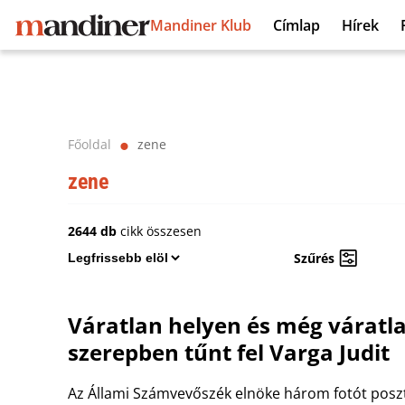
Mandiner Klub
Címlap
Hírek
Főoldal
zene
⬤
zene
2644 db
cikk összesen
Szűrés
Váratlan helyen és még váratl
szerepben tűnt fel Varga Judit
Az Állami Számvevőszék elnöke három fotót poszt