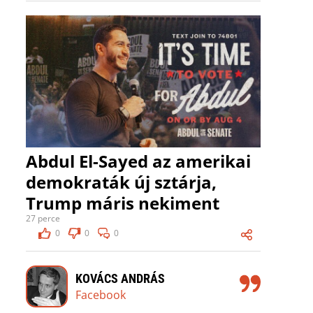
Abdul El-Sayed az amerikai
demokraták új sztárja,
Trump máris nekiment
27 perce
0
0
0
KOVÁCS ANDRÁS
Facebook