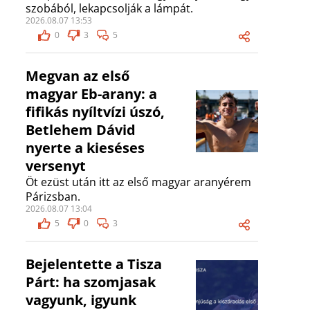
szobából, lekapcsolják a lámpát.
2026.08.07 13:53
0
3
5
Megvan az első
magyar Eb-arany: a
fifikás nyíltvízi úszó,
Betlehem Dávid
nyerte a kieséses
versenyt
Öt ezüst után itt az első magyar aranyérem
Párizsban.
2026.08.07 13:04
5
0
3
Bejelentette a Tisza
Párt: ha szomjasak
vagyunk, igyunk