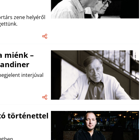
rtárs zene helyéről
gettünk.
a miénk –
Mandiner
gjelent interjúval
ó történettel
letben.