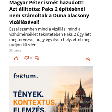
Magyar Péter ismét hazudott!
Azt állította: Paks 2 építésénél
nem számoltak a Duna alacsony
vízállásával!
Ezzel szemben mind a vízállás, mind a
vízhőmérséklet tekintetében Paks 2 úgy lett
megtervezve, hogy egy ilyen helyzettel meg
tudjon küzdeni!
33 perce
0
0
0