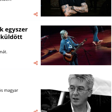
k egyszer
 küldött
mát.
-ös magyar