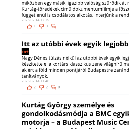
miközben egy másik, igazibb valóság szűrődik át 
Kurtág-töredékek című dokumentumfilmje a fősze
függetlenül is csodálatos alkotás. Interjúnk a ren
2026.02.14 12:19
1
0
1
Itt az utóbbi évek egyik legjob
m+
Nagy Dénes túlzás nélkül az utóbbi évek egyik leg
készítette el a kortárs klasszikus zene világhírű m
akiért a föld minden pontjáról Budapestre zarán
tanítványok.
2026.02.14 11:46
2
2
0
Kurtág György személye és
gondolkodásmódja a BMC egyik
motorja – a Budapest Music Cen