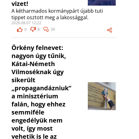
vizet!
A kétharmados kormánypárt újabb tuti
tippet osztott meg a lakossággal.
2026.08.07 12:22
0
8
39
Örkény felnevet:
nagyon úgy tűnik,
Kátai-Németh
Vilmoséknak úgy
sikerült
„propagandázniuk”
a minisztérium
falán, hogy ehhez
semmiféle
engedélyük nem
volt, így most
vehetik is le az