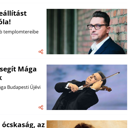
állítást
óla!
ebb templomtereibe
 segít Mága
k
ága Budapesti Újévi
z ócskaság, az