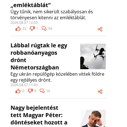
„emléktáblát”
Úgy tűnik, nem sikerült szabályosan és
törvényesen kitenni az emléktáblát.
2026.08.07 12:03
22
1
54
Lábbal rúgtak le egy
robbanóanyagos
drónt
Németországban
Egy ukrán repülőgép közelében vittek földre
egy rejtélyes drónt.
2026.08.07 11:43
0
0
16
Nagy bejelentést
tett Magyar Péter:
döntéseket hozott a