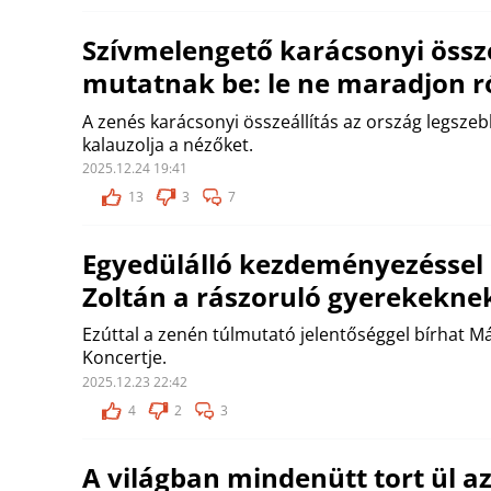
Szívmelengető karácsonyi össze
mutatnak be: le ne maradjon r
A zenés karácsonyi összeállítás az ország legsz
kalauzolja a nézőket.
2025.12.24 19:41
13
3
7
Egyedülálló kezdeményezéssel
Zoltán a rászoruló gyerekekne
Ezúttal a zenén túlmutató jelentőséggel bírhat M
Koncertje.
2025.12.23 22:42
4
2
3
A világban mindenütt tort ül a