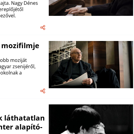
rajta. Nagy Dénes
replőjétől
dezővel.
b mozifilmje
jobb moziját
agyar zsenijéről,
dokolnak a
 láthatatlan
ter alapító-