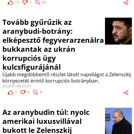
23
1
69
Tovább gyűrűzik az
aranybudi-botrány:
elképesztő fegyverarzenálra
bukkantak az ukrán
korrupciós ügy
kulcsfigurájánál
Újabb megdöbbentő részlet látott napvilágot a Zelenszkij
környezetét érintő korrupciós botrányban.
2026.01.04 20:22
7
0
8
Az aranybudin túl: nyolc
amerikai luxusvillával
bukott le Zelenszkij