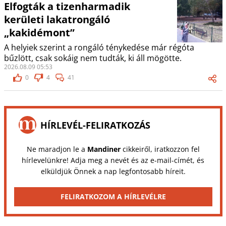
Elfogták a tizenharmadik
kerületi lakatrongáló
„kakidémont”
A helyiek szerint a rongáló ténykedése már régóta
bűzlött, csak sokáig nem tudták, ki áll mögötte.
2026.08.09 05:53
0
4
41
HÍRLEVÉL-FELIRATKOZÁS
Ne maradjon le a
Mandiner
cikkeiről, iratkozzon fel
hírlevelünkre! Adja meg a nevét és az e-mail-címét, és
elküldjük Önnek a nap legfontosabb híreit.
FELIRATKOZOM A HÍRLEVÉLRE