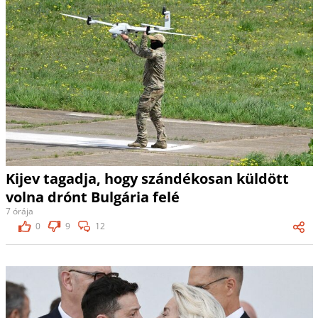
Kijev tagadja, hogy szándékosan küldött
volna drónt Bulgária felé
7 órája
0
9
12