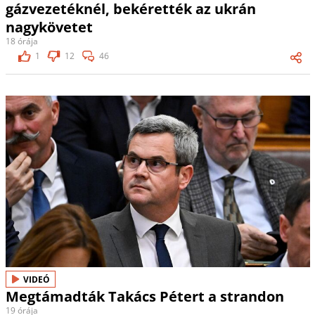
gázvezetéknél, bekérették az ukrán
nagykövetet
18 órája
1
12
46
VIDEÓ
Megtámadták Takács Pétert a strandon
19 órája