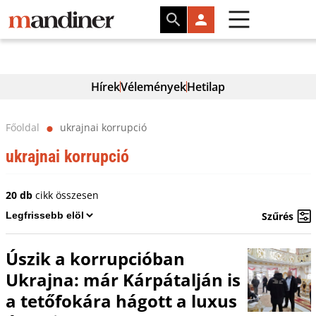
Hírek
Vélemények
Hetilap
Főoldal
ukrajnai korrupció
⬤
ukrajnai korrupció
20 db
cikk összesen
Szűrés
Úszik a korrupcióban
Ukrajna: már Kárpátalján is
a tetőfokára hágott a luxus