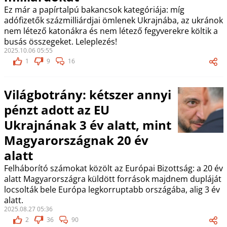
Ez már a papírtalpú bakancsok kategóriája: míg
adófizetők százmilliárdjai ömlenek Ukrajnába, az ukránok
nem létező katonákra és nem létező fegyverekre költik a
busás összegeket. Leleplezés!
2025.10.06 05:55
1
9
16
Világbotrány: kétszer annyi
pénzt adott az EU
Ukrajnának 3 év alatt, mint
Magyarországnak 20 év
alatt
Felháborító számokat közölt az Európai Bizottság: a 20 év
alatt Magyarországra küldött források majdnem dupláját
locsolták bele Európa legkorruptabb országába, alig 3 év
alatt.
2025.08.27 05:36
2
36
90