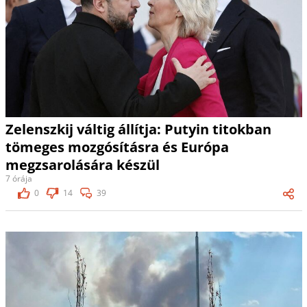
Zelenszkij váltig állítja: Putyin titokban
tömeges mozgósításra és Európa
megzsarolására készül
7 órája
0
14
39