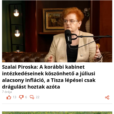
Szalai Piroska: A korábbi kabinet
intézkedéseinek köszönhető a júliusi
alacsony infláció, a Tisza lépései csak
drágulást hoztak azóta
7 órája
13
6
22