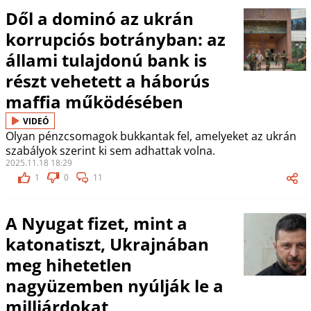
Dől a dominó az ukrán
korrupciós botrányban: az
állami tulajdonú bank is
részt vehetett a háborús
maffia működésében
VIDEÓ
Olyan pénzcsomagok bukkantak fel, amelyeket az ukrán
szabályok szerint ki sem adhattak volna.
2025.11.18 18:29
1
0
11
A Nyugat fizet, mint a
katonatiszt, Ukrajnában
meg hihetetlen
nagyüzemben nyúlják le a
milliárdokat