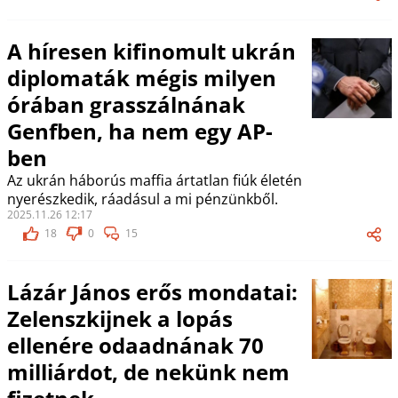
A híresen kifinomult ukrán
diplomaták mégis milyen
órában grasszálnának
Genfben, ha nem egy AP-
ben
Az ukrán háborús maffia ártatlan fiúk életén
nyerészkedik, ráadásul a mi pénzünkből.
2025.11.26 12:17
18
0
15
Lázár János erős mondatai:
Zelenszkijnek a lopás
ellenére odaadnának 70
milliárdot, de nekünk nem