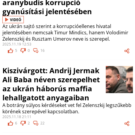
aranybudis korrupció
gyanúsítási jelentésében
VIDEÓ
Az ukrán sajtó szerint a korrupcióellenes hivatal
jelentésében nemcsak Timur Mindics, hanem Volodimir
Zelenszkij és Rusztam Umerov neve is szerepel.
2025.11.19 12:53
5
0
16
Kiszivárgott: Andrij Jermak
Ali Baba néven szerepelhet
az ukrán háborús maffia
lehallgatott anyagaiban
A botrány súlyos kérdéseket vet fel Zelenszkij legszűkebb
körének szerepével kapcsolatban.
2025.11.18 21:11
6
2
22