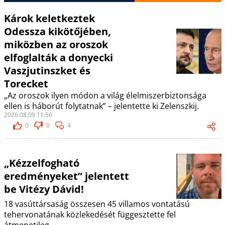
Károk keletkeztek
Odessza kikötőjében,
miközben az oroszok
elfoglalták a donyecki
Vaszjutinszket és
Torecket
„Az oroszok ilyen módon a világ élelmiszerbiztonsága
ellen is háborút folytatnak” – jelentette ki Zelenszkij.
2026.08.09 11:56
0
0
4
„Kézzelfogható
eredményeket” jelentett
be Vitézy Dávid!
18 vasúttársaság összesen 45 villamos vontatású
tehervonatának közlekedését függesztette fel