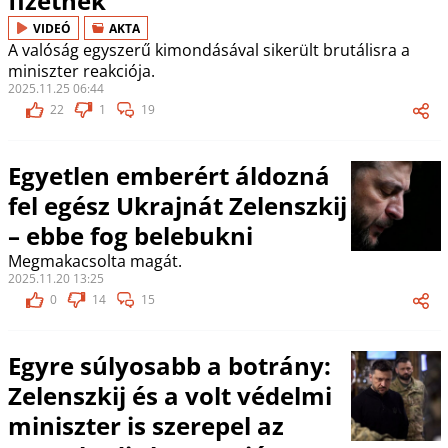
fizetnek
VIDEÓ
AKTA
A valóság egyszerű kimondásával sikerült brutálisra a
miniszter reakciója.
2025.11.25 06:44
22
1
19
Egyetlen emberért áldozná
fel egész Ukrajnát Zelenszkij
– ebbe fog belebukni
Megmakacsolta magát.
2025.11.20 13:25
0
14
15
Egyre súlyosabb a botrány:
Zelenszkij és a volt védelmi
miniszter is szerepel az