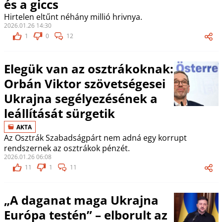
és a giccs
Hirtelen eltűnt néhány millió hrivnya.
2026.01.26 14:30
1
0
12
Elegük van az osztrákoknak:
Orbán Viktor szövetségesei
Ukrajna segélyezésének a
leállítását sürgetik
AKTA
Az Osztrák Szabadságpárt nem adná egy korrupt
rendszernek az osztrákok pénzét.
2026.01.26 06:08
11
1
11
„A daganat maga Ukrajna
Európa testén” – elborult az