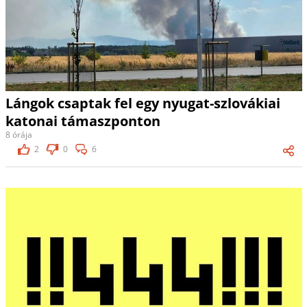
Lángok csaptak fel egy nyugat-szlovákiai
katonai támaszponton
8 órája
2
0
6