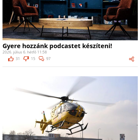
Gyere hozzánk podcastet készíteni!
2026. július 6. hétfő 11:58
31
15
97