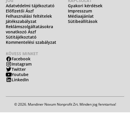
JOG
KAPCSOLAT
Adatvédelmi tájékoztató
Gyakori kérdések
Előfizetői Ászf
Impresszum
Felhasználási feltételek
Médiaajánlat
Játékszabályzat
Sütibeállítások
Reklámszolgáltatásokra
vonatkozó Ászf
Sütitájékoztató
Kommentelési szabályzat
KÖVESS MINKET
Facebook
Instagram
Twitter
Youtube
LinkedIn
© 2026. Mandiner Novum Nonprofit Zrt. Minden jog fenntartva!