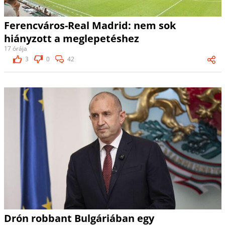
Ferencváros-Real Madrid: nem sok
hiányzott a meglepetéshez
17 órája
3
0
42
Drón robbant Bulgáriában egy