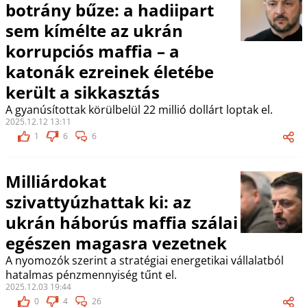
botrány bűze: a hadiipart
sem kímélte az ukrán
korrupciós maffia – a
katonák ezreinek életébe
került a sikkasztás
A gyanúsítottak körülbelül 22 millió dollárt loptak el.
2025.12.12 13:11
1
6
6
Milliárdokat
szivattyúzhattak ki: az
ukrán háborús maffia szálai
egészen magasra vezetnek
A nyomozók szerint a stratégiai energetikai vállalatból
hatalmas pénzmennyiség tűnt el.
2025.12.03 19:44
0
4
26