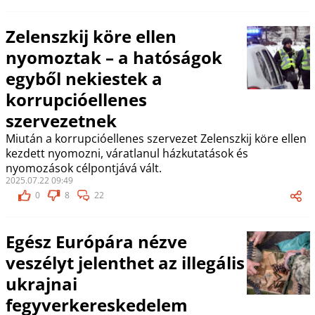
Zelenszkij köre ellen
nyomoztak – a hatóságok
egyből nekiestek a
korrupcióellenes
szervezetnek
Miután a korrupcióellenes szervezet Zelenszkij köre ellen
kezdett nyomozni, váratlanul házkutatások és
nyomozások célpontjává vált.
2025.07.22 09:49
0
8
22
Egész Európára nézve
veszélyt jelenthet az illegális
ukrajnai
fegyverkereskedelem