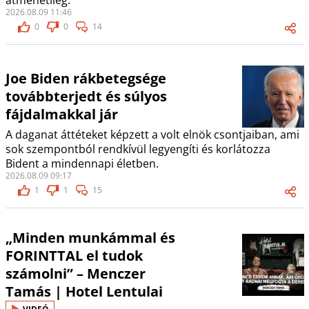
átmenetileg.
2026.08.09 11:46
0
0
14
Joe Biden rákbetegsége
továbbterjedt és súlyos
fájdalmakkal jár
A daganat áttéteket képzett a volt elnök csontjaiban, ami
sok szempontból rendkívül legyengíti és korlátozza
Bident a mindennapi életben.
2026.08.09 09:17
1
1
15
„Minden munkámmal és
FORINTTAL el tudok
számolni” – Menczer
Tamás | Hotel Lentulai