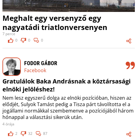
Meghalt egy versenyző egy
nagyatádi triatlonversenyen
7 perce
0
0
0
FODOR GÁBOR
Facebook
Gratulálok Baka Andrásnak a köztársasági
elnöki jelöléshez!
Nem lesz egyszerű dolga az elnöki pozícióban, hiszen az
elődjét, Sulyok Tamást pedig a Tisza párt távolította el a
jogállami normákkal szembemenve a pozíciójából három
hónappal a választási sikerük után.
4 órája
2
32
87