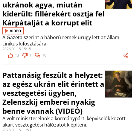
ukránok agya, miután
kiderült: fillérekért osztja fel
Kárpátalját a korrupt elit
VIDEÓ
A Gazeta szerint a háború remek ürügy lett az állam
cinikus kifosztására.
2026.01.15 15:15
13
1
10
Pattanásig feszült a helyzet:
az egész ukrán elit érintett a
vesztegetési ügyben,
Zelenszkij emberei nyakig
benne vannak (VIDEÓ)
A volt miniszterelnök a kormánypárti képviselők között
akart vesztegetési hálózatot kiépíteni.
2026.01.15 11:53