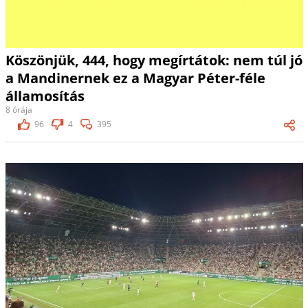
Köszönjük, 444, hogy megírtátok: nem túl jó
a Mandinernek ez a Magyar Péter-féle
államosítás
8 órája
96
4
395