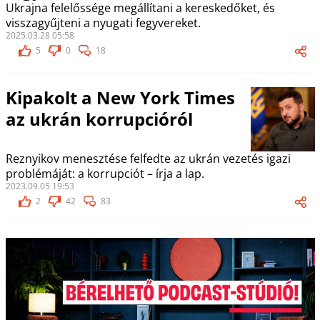
Ukrajna felelőssége megállítani a kereskedőket, és
visszagyűjteni a nyugati fegyvereket.
2025.03.28 05:58
5
0
18
Kipakolt a New York Times
az ukrán korrupcióról
Reznyikov menesztése felfedte az ukrán vezetés igazi
problémáját: a korrupciót – írja a lap.
2023.09.05 19:53
2
42
83