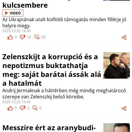
kulcsembere
VIDEÓ
Az Ukrajnának utalt külföldi támogatás minden fillérje jó
helyre megy.
2025.12.26 14:30
3
32
62
Zelenszkijt a korrupció és a
nepotizmus buktathatja
meg: saját barátai ássák alá
a hatalmát
Andrij Jermaknak a háttérben még mindig meghatározó
szerepe van Zelenszkij belső köreibe.
2025.12.23 15:40
0
2
0
Messzire ért az aranybudi-