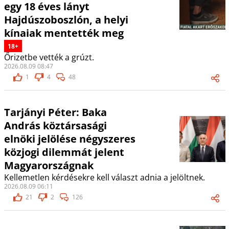
egy 18 éves lányt
Hajdúszoboszlón, a helyi
kínaiak mentették meg
18+
Őrizetbe vették a grúzt.
2026.08.09 08:47
1
4
48
Tarjányi Péter: Baka
András köztársasági
elnöki jelölése négyszeres
közjogi dilemmát jelent
Magyarországnak
Kellemetlen kérdésekre kell választ adnia a jelöltnek.
2026.08.09 06:11
21
2
126