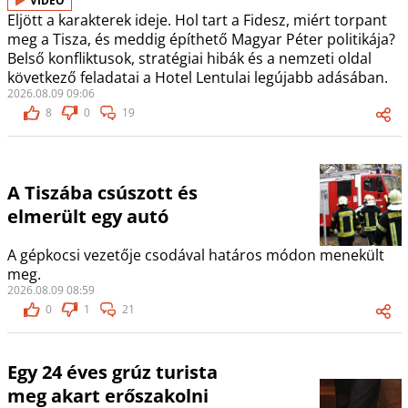
VIDEÓ
Eljött a karakterek ideje. Hol tart a Fidesz, miért torpant
meg a Tisza, és meddig építhető Magyar Péter politikája?
Belső konfliktusok, stratégiai hibák és a nemzeti oldal
következő feladatai a Hotel Lentulai legújabb adásában.
2026.08.09 09:06
8
0
19
A Tiszába csúszott és
elmerült egy autó
A gépkocsi vezetője csodával határos módon menekült
meg.
2026.08.09 08:59
0
1
21
Egy 24 éves grúz turista
meg akart erőszakolni