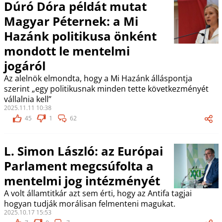
Dúró Dóra példát mutat
Magyar Péternek: a Mi
Hazánk politikusa önként
mondott le mentelmi
jogáról
Az alelnök elmondta, hogy a Mi Hazánk álláspontja
szerint „egy politikusnak minden tette következményét
vállalnia kell”
2025.11.11 10:38
45
1
62
L. Simon László: az Európai
Parlament megcsúfolta a
mentelmi jog intézményét
A volt államtitkár azt sem érti, hogy az Antifa tagjai
hogyan tudják morálisan felmenteni magukat.
2025.10.17 15:53