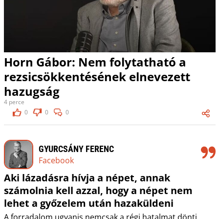
Horn Gábor: Nem folytatható a
rezsicsökkentésének elnevezett
hazugság
4 perce
0
0
0
GYURCSÁNY FERENC
Facebook
Aki lázadásra hívja a népet, annak
számolnia kell azzal, hogy a népet nem
lehet a győzelem után hazaküldeni
A forradalom ugyanis nemcsak a régi hatalmat dönti