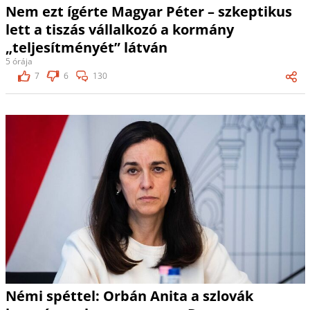
Nem ezt ígérte Magyar Péter – szkeptikus
lett a tiszás vállalkozó a kormány
„teljesítményét” látván
5 órája
7
6
130
Némi spéttel: Orbán Anita a szlovák