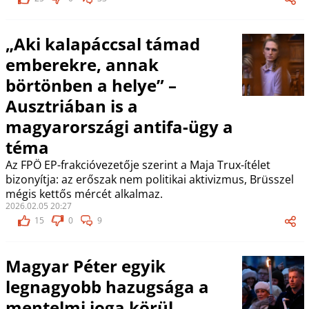
„Aki kalapáccsal támad
emberekre, annak
börtönben a helye” –
Ausztriában is a
magyarországi antifa-ügy a
téma
Az FPÖ EP-frakcióvezetője szerint a Maja Trux-ítélet
bizonyítja: az erőszak nem politikai aktivizmus, Brüsszel
mégis kettős mércét alkalmaz.
2026.02.05 20:27
15
0
9
Magyar Péter egyik
legnagyobb hazugsága a
mentelmi joga körül