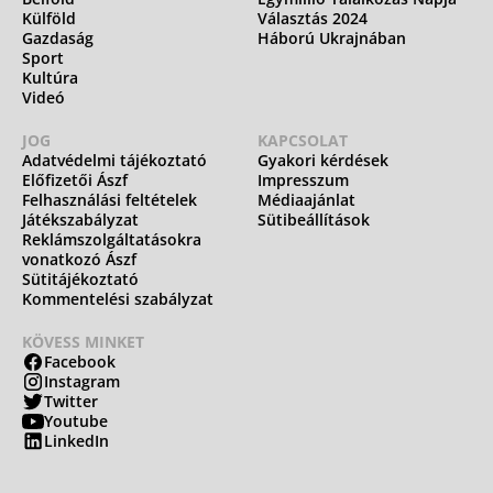
Külföld
Választás 2024
Gazdaság
Háború Ukrajnában
Sport
Kultúra
Videó
JOG
KAPCSOLAT
Adatvédelmi tájékoztató
Gyakori kérdések
Előfizetői Ászf
Impresszum
Felhasználási feltételek
Médiaajánlat
Játékszabályzat
Sütibeállítások
Reklámszolgáltatásokra
vonatkozó Ászf
Sütitájékoztató
Kommentelési szabályzat
KÖVESS MINKET
Facebook
Instagram
Twitter
Youtube
LinkedIn