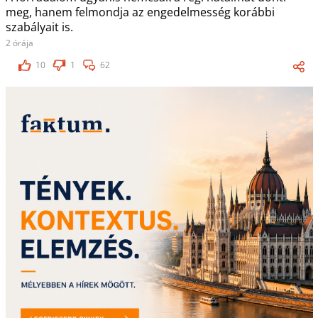
meg, hanem felmondja az engedelmesség korábbi
szabályait is.
2 órája
10
1
62