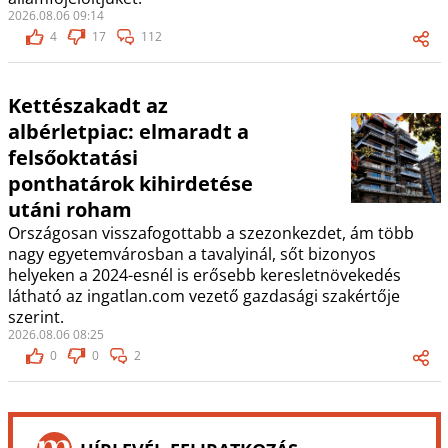
2026.08.06 09:14
4
17
112
Kettészakadt az
albérletpiac: elmaradt a
felsőoktatási
ponthatárok kihirdetése
utáni roham
Országosan visszafogottabb a szezonkezdet, ám több
nagy egyetemvárosban a tavalyinál, sőt bizonyos
helyeken a 2024-esnél is erősebb keresletnövekedés
látható az ingatlan.com vezető gazdasági szakértője
szerint.
2026.08.06 08:25
0
0
2