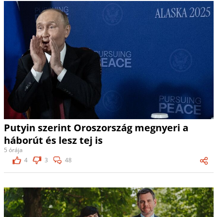
Putyin szerint Oroszország megnyeri a
háborút és lesz tej is
5 órája
4
3
48