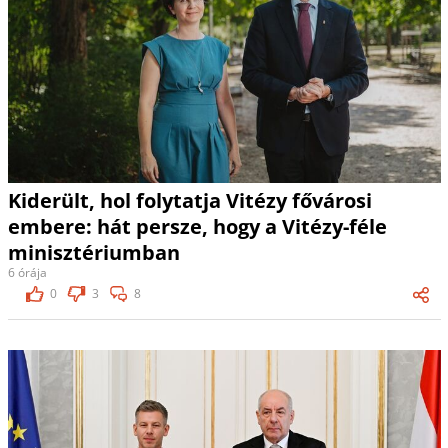
Kiderült, hol folytatja Vitézy fővárosi
embere: hát persze, hogy a Vitézy-féle
minisztériumban
6 órája
0
3
8