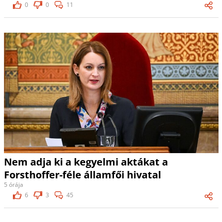
0
0
11
Nem adja ki a kegyelmi aktákat a
Forsthoffer-féle államfői hivatal
5 órája
6
3
45