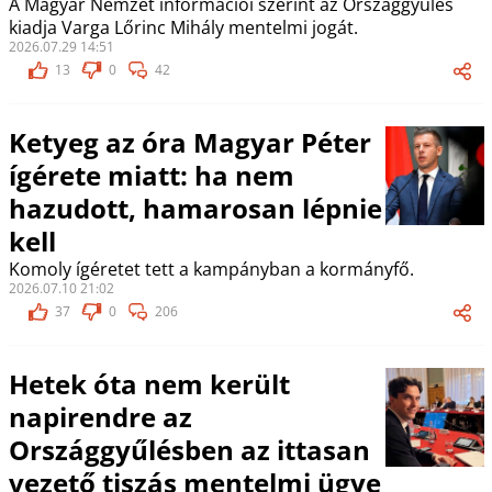
A Magyar Nemzet információi szerint az Országgyűlés
kiadja Varga Lőrinc Mihály mentelmi jogát.
2026.07.29 14:51
13
0
42
Ketyeg az óra Magyar Péter
ígérete miatt: ha nem
hazudott, hamarosan lépnie
kell
Komoly ígéretet tett a kampányban a kormányfő.
2026.07.10 21:02
37
0
206
Hetek óta nem került
napirendre az
Országgyűlésben az ittasan
vezető tiszás mentelmi ügye