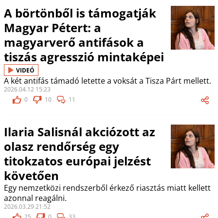
A börtönből is támogatják
Magyar Pétert: a
magyarverő antifások a
tiszás agresszió mintaképei
VIDEÓ
A két antifás támadó letette a voksát a Tisza Párt mellett.
2026.04.12 15:23
0
10
11
Ilaria Salisnál akciózott az
olasz rendőrség egy
titokzatos európai jelzést
követően
Egy nemzetközi rendszerből érkező riasztás miatt kellett
azonnal reagálni.
2026.03.29 21:52
25
0
33