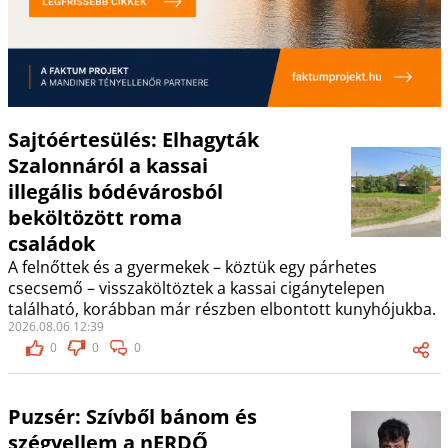
Sajtóértesülés: Elhagyták
Szalonnáról a kassai
illegális bódévárosból
beköltözött roma
családok
A felnőttek és a gyermekek – köztük egy párhetes
csecsemő – visszaköltöztek a kassai cigánytelepen
található, korábban már részben elbontott kunyhójukba.
2026.08.06 12:39
0
0
0
Puzsér: Szívből bánom és
szégyellem a nERDŐ