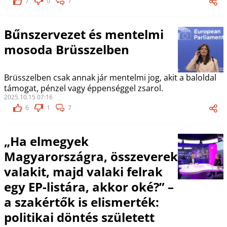
7
0
7
Bűnszervezet és mentelmi
mosoda Brüsszelben
Brüsszelben csak annak jár mentelmi jog, akit a baloldal
támogat, pénzel vagy éppenséggel zsarol.
2025.10.15 07:16
6
1
7
„Ha elmegyek
Magyarországra, összeverek
valakit, majd valaki felrak
egy EP-listára, akkor oké?” –
a szakértők is elismerték:
politikai döntés született