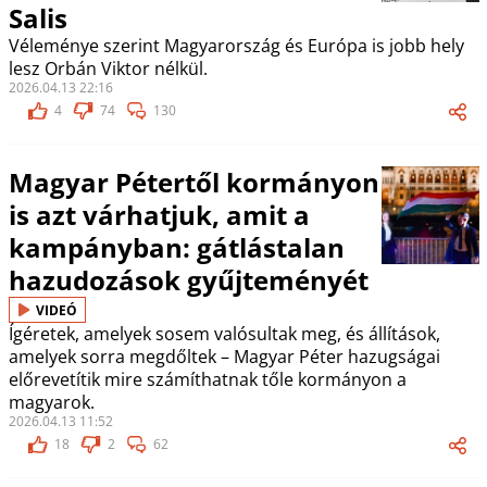
Salis
Véleménye szerint Magyarország és Európa is jobb hely
lesz Orbán Viktor nélkül.
2026.04.13 22:16
4
74
130
Magyar Pétertől kormányon
is azt várhatjuk, amit a
kampányban: gátlástalan
hazudozások gyűjteményét
VIDEÓ
Ígéretek, amelyek sosem valósultak meg, és állítások,
amelyek sorra megdőltek – Magyar Péter hazugságai
előrevetítik mire számíthatnak tőle kormányon a
magyarok.
2026.04.13 11:52
18
2
62