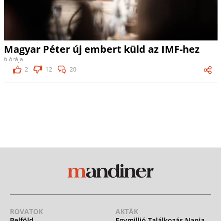
Magyar Péter új embert küld az IMF-hez
6 órája
2
12
20
ROVATOK
AKTÁK
Belföld
Egymillió Találkozás Napja