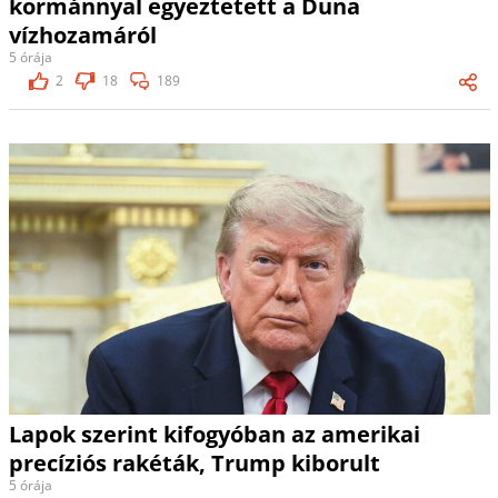
kormánnyal egyeztetett a Duna
vízhozamáról
5 órája
2
18
189
Lapok szerint kifogyóban az amerikai
precíziós rakéták, Trump kiborult
5 órája