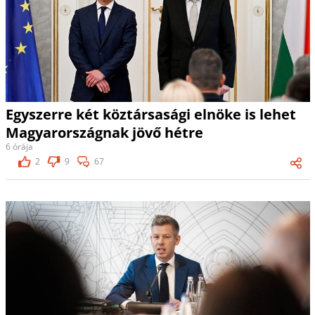
Egyszerre két köztársasági elnöke is lehet
Magyarországnak jövő hétre
6 órája
2
9
67