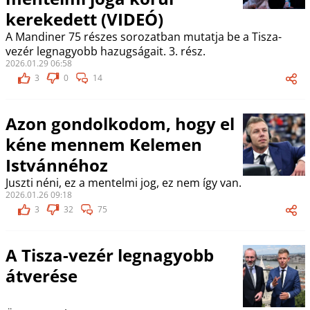
kerekedett (VIDEÓ)
A Mandiner 75 részes sorozatban mutatja be a Tisza-
vezér legnagyobb hazugságait. 3. rész.
2026.01.29 06:58
3
0
14
Azon gondolkodom, hogy el
kéne mennem Kelemen
Istvánnéhoz
Juszti néni, ez a mentelmi jog, ez nem így van.
2026.01.26 09:18
3
32
75
A Tisza-vezér legnagyobb
átverése