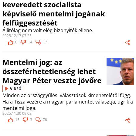
keveredett szocialista
képviselő mentelmi jogának
felfüggesztését
Állítólag nem volt elég bizonyíték ellene.
2025.12.17 07:25
0
14
17
Mentelmi jog: az
összeférhetetlenség lehet
Magyar Péter veszte jövőre
VIDEÓ
Minden az országgyűlési választások kimenetelétől függ.
Ha a Tisza vezére a magyar parlamentet választja, ugrik a
mentelmi joga.
2025.11.30 09:02
15
3
78