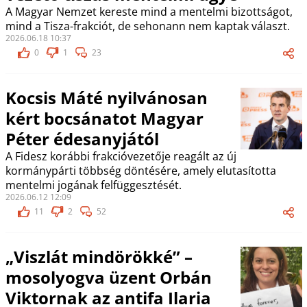
A Magyar Nemzet kereste mind a mentelmi bizottságot,
mind a Tisza-frakciót, de sehonann nem kaptak választ.
2026.06.18 10:37
0
1
23
Kocsis Máté nyilvánosan
kért bocsánatot Magyar
Péter édesanyjától
A Fidesz korábbi frakcióvezetője reagált az új
kormánypárti többség döntésére, amely elutasította
mentelmi jogának felfüggesztését.
2026.06.12 12:09
11
2
52
„Viszlát mindörökké” –
mosolyogva üzent Orbán
Viktornak az antifa Ilaria