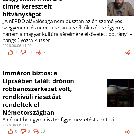
címre keresztelt
hitványságot
„A nERDŐ alávalósága nem pusztán az én személyes
szégyenem, és nem pusztán a Szélsőközép szégyene,
hanem a magyar kultúra sérelmére elkövetett botrány” –
hangsúlyozta Puzsér.
2026.08.06 11:29
1
12
51
Immáron biztos: a
Lipcsében talált drónon
robbanószerkezet volt,
rendkívüli riasztást
rendeltek el
Németországban
A német belügyminiszter figyelmeztetést adott ki.
2026.08.06 11:03
0
3
23