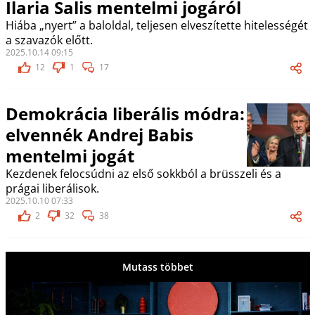
Ilaria Salis mentelmi jogáról
Hiába „nyert” a baloldal, teljesen elveszítette hitelességét
a szavazók előtt.
2025.10.14 09:15
12
1
17
Demokrácia liberális módra:
elvennék Andrej Babis
mentelmi jogát
Kezdenek felocsúdni az első sokkból a brüsszeli és a
prágai liberálisok.
2025.10.10 07:33
2
32
38
Mutass többet