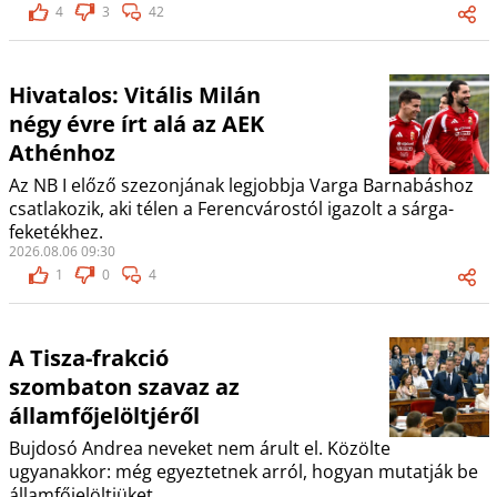
4
3
42
Hivatalos: Vitális Milán
négy évre írt alá az AEK
Athénhoz
Az NB I előző szezonjának legjobbja Varga Barnabáshoz
csatlakozik, aki télen a Ferencvárostól igazolt a sárga-
feketékhez.
2026.08.06 09:30
1
0
4
A Tisza-frakció
szombaton szavaz az
államfőjelöltjéről
Bujdosó Andrea neveket nem árult el. Közölte
ugyanakkor: még egyeztetnek arról, hogyan mutatják be
államfőjelöltjüket.