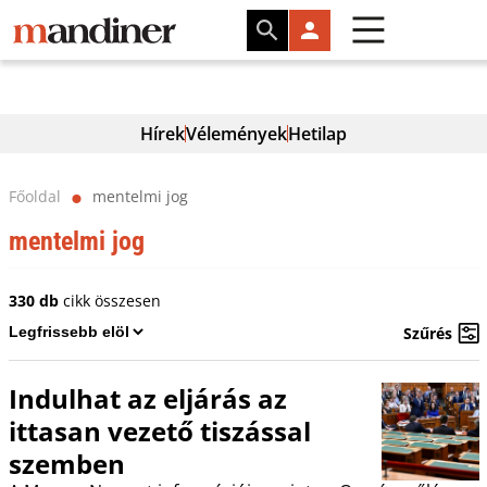
Hírek
Vélemények
Hetilap
Főoldal
mentelmi jog
⬤
mentelmi jog
330 db
cikk összesen
Szűrés
Indulhat az eljárás az
ittasan vezető tiszással
szemben