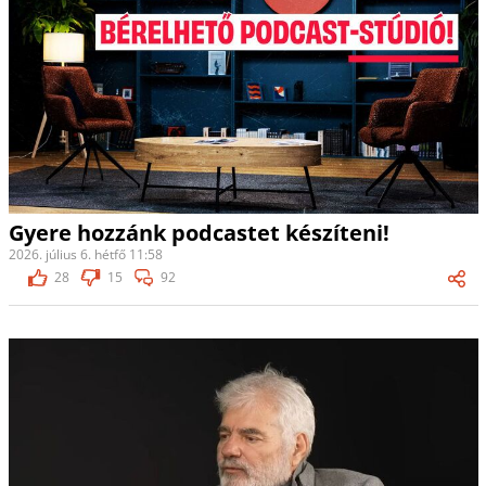
Gyere hozzánk podcastet készíteni!
2026. július 6. hétfő 11:58
28
15
92