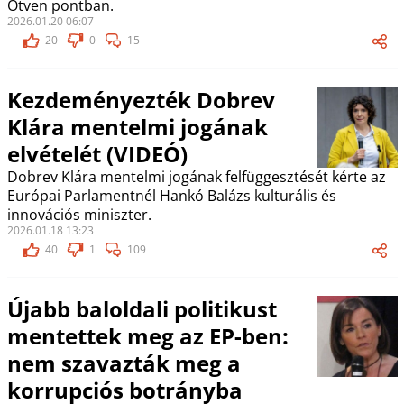
Ötven pontban.
2026.01.20 06:07
20
0
15
Kezdeményezték Dobrev
Klára mentelmi jogának
elvételét (VIDEÓ)
Dobrev Klára mentelmi jogának felfüggesztését kérte az
Európai Parlamentnél Hankó Balázs kulturális és
innovációs miniszter.
2026.01.18 13:23
40
1
109
Újabb baloldali politikust
mentettek meg az EP-ben:
nem szavazták meg a
korrupciós botrányba