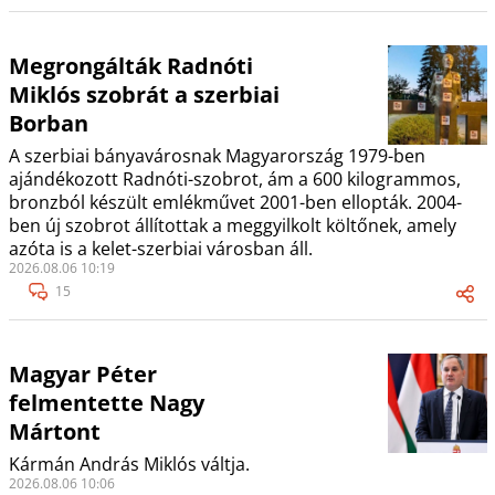
Megrongálták Radnóti
Miklós szobrát a szerbiai
Borban
A szerbiai bányavárosnak Magyarország 1979-ben
ajándékozott Radnóti-szobrot, ám a 600 kilogrammos,
bronzból készült emlékművet 2001-ben ellopták. 2004-
ben új szobrot állítottak a meggyilkolt költőnek, amely
azóta is a kelet-szerbiai városban áll.
2026.08.06 10:19
15
Magyar Péter
felmentette Nagy
Mártont
Kármán András Miklós váltja.
2026.08.06 10:06