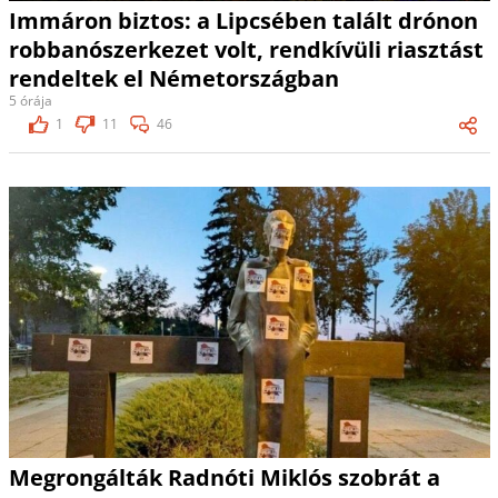
Immáron biztos: a Lipcsében talált drónon
robbanószerkezet volt, rendkívüli riasztást
rendeltek el Németországban
5 órája
1
11
46
Megrongálták Radnóti Miklós szobrát a