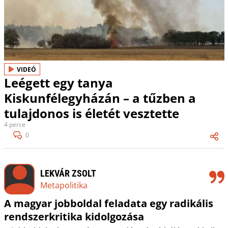
VIDEÓ
Leégett egy tanya
Kiskunfélegyházán – a tűzben a
tulajdonos is életét vesztette
4 perce
0
LEKVÁR ZSOLT
Metapolitika
A magyar jobboldal feladata egy radikális
rendszerkritika kidolgozása