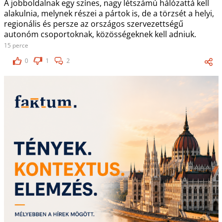
A jobboldalnak egy színes, nagy létszámú hálózattá kell
alakulnia, melynek részei a pártok is, de a törzsét a helyi,
regionális és persze az országos szervezettségű
autonóm csoportoknak, közösségeknek kell adniuk.
15 perce
0
1
2