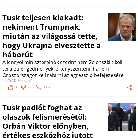
Tusk teljesen kiakadt:
nekiment Trumpnak,
miután az világossá tette,
hogy Ukrajna elvesztette a
háborút
A lengyel miniszterelnök szerint nem Zelenszkijt kell
területi engedményekre kényszeríteni, hanem
Oroszországot kell rábírni az agresszió befejezésére.
2025.10.20 07:42
1
88
125
Tusk padlót foghat az
olaszok felismerésétől:
Orbán Viktor előnyben,
értékes eszközhöz jutott