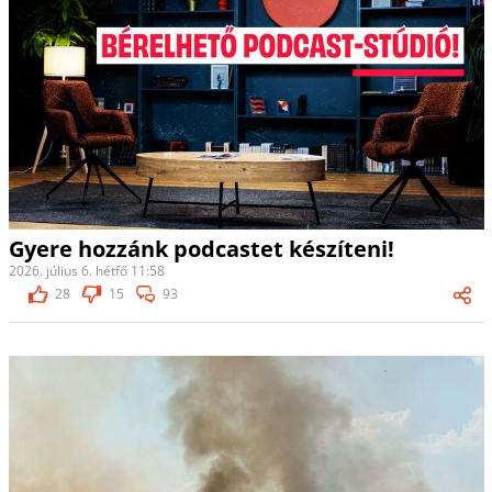
Gyere hozzánk podcastet készíteni!
2026. július 6. hétfő 11:58
28
15
93