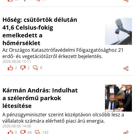
Hőség: csütörtök délután
41,6 Celsius-fokig
emelkedett a
hőmérséklet
Az Országos Katasztrófavédelmi Főigazgatósághoz 21
erdő- és vegetációtűzről érkezett bejelentés.
2026.08.06 15:11
2
2
8
Kármán András: Indulhat
a szélerőmű parkok
létesítése
A pénzügyminiszter szerint középtávon olcsóbb lesz a
vállalatok számára elérhető piaci árú energia.
2026.08.06 14:08
0
44
145