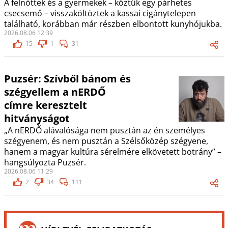
A felnőttek és a gyermekek – köztük egy párhetes
csecsemő – visszaköltöztek a kassai cigánytelepen
található, korábban már részben elbontott kunyhójukba.
2026.08.06 12:39
15
1
31
Puzsér: Szívből bánom és
szégyellem a nERDŐ
címre keresztelt
hitványságot
„A nERDŐ alávalósága nem pusztán az én személyes
szégyenem, és nem pusztán a Szélsőközép szégyene,
hanem a magyar kultúra sérelmére elkövetett botrány” –
hangsúlyozta Puzsér.
2026.08.06 11:29
2
34
111