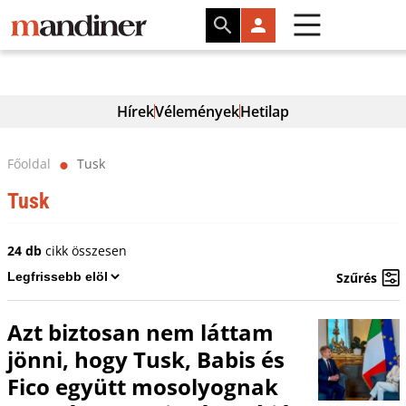
Hírek
Vélemények
Hetilap
Főoldal
Tusk
⬤
Tusk
24 db
cikk összesen
Szűrés
Azt biztosan nem láttam
jönni, hogy Tusk, Babis és
Fico együtt mosolyognak