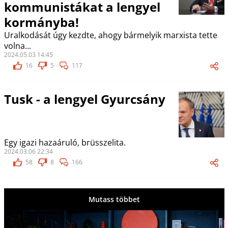
kommunistákat a lengyel
kormányba!
Uralkodását úgy kezdte, ahogy bármelyik marxista tette
volna...
2024.05.03 14:45
16
5
117
Tusk - a lengyel Gyurcsány
Egy igazi hazaáruló, brüsszelita.
2024.03.06 22:34
58
8
166
Mutass többet