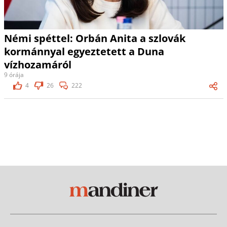
Némi spéttel: Orbán Anita a szlovák
kormánnyal egyeztetett a Duna
vízhozamáról
9 órája
4
26
222