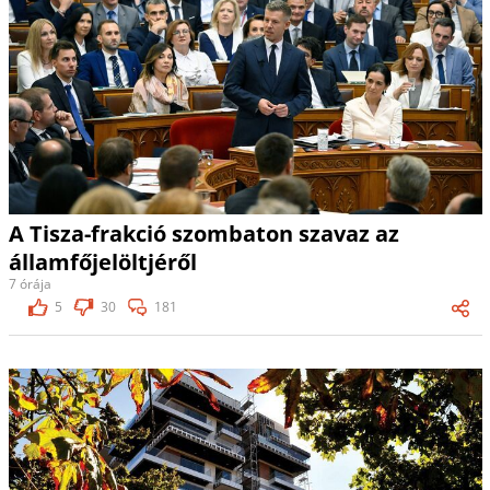
A Tisza-frakció szombaton szavaz az
államfőjelöltjéről
7 órája
5
30
181