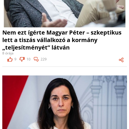
Nem ezt ígérte Magyar Péter – szkeptikus
lett a tiszás vállalkozó a kormány
„teljesítményét” látván
8 órája
9
10
229