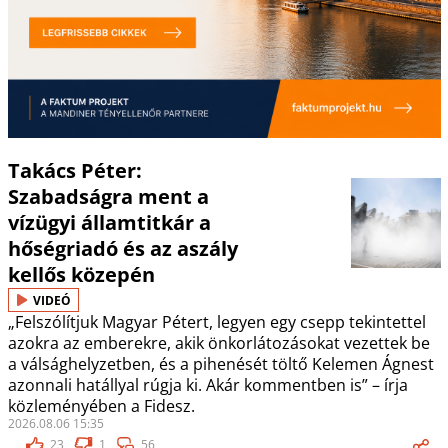
Takács Péter:
Szabadságra ment a
vízügyi államtitkár a
hőségriadó és az aszály
kellős közepén
VIDEÓ
„Felszólítjuk Magyar Pétert, legyen egy csepp tekintettel
azokra az emberekre, akik önkorlátozásokat vezettek be
a válsághelyzetben, és a pihenését töltő Kelemen Ágnest
azonnali hatállyal rúgja ki. Akár kommentben is” – írja
közleményében a Fidesz.
2026.08.06 15:35
23
1
56