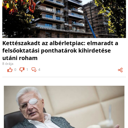
Kettészakadt az albérletpiac: elmaradt a
felsőoktatási ponthatárok kihirdetése
utáni roham
8 órája
0
1
4