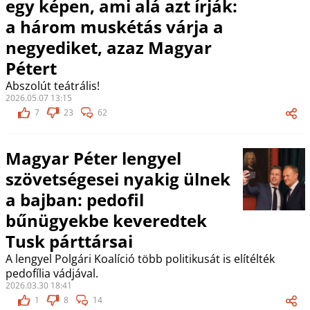
egy képen, ami alá azt írják:
a három muskétás várja a
negyediket, azaz Magyar
Pétert
Abszolút teátrális!
2026.05.07 13:15
7
23
62
Magyar Péter lengyel
szövetségesei nyakig ülnek
a bajban: pedofil
bűnügyekbe keveredtek
Tusk párttársai
A lengyel Polgári Koalíció több politikusát is elítélték
pedofília vádjával.
2026.03.30 18:41
1
8
14