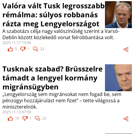
Valóra vált Tusk legrosszabb
rémálma: súlyos robbanás
rázta meg Lengyelországot
A szabotázs célja nagy valószínűség szerint a Varsó-
Deblin között közlekedő vonat felrobbantása volt.
2025.11.17 15:06
5
1
23
Tusknak szabad? Brüsszelre
támadt a lengyel kormány
migránsügyben
„Lengyelország sem migránsokat nem fogad be, sem
pénzügyi hozzájárulást nem fizet” – tette világossá a
miniszterelnök.
2025.11.13 07:59
10
1
23