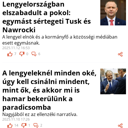
Lengyelországban
elszabadult a pokol:
egymást sértegeti Tusk és
Nawrocki
A lengyel elnök és a kormányfő a közösségi médiában
esett egymásnak.
2025.11.12 16:53
7
0
6
A lengyeleknél minden oké,
úgy kell csinálni mindent,
mint ők, és akkor mi is
hamar bekerülünk a
paradicsomba
Nagyjából ez az ellenzéki narratíva.
2025.11.10 17:26
14
1
2