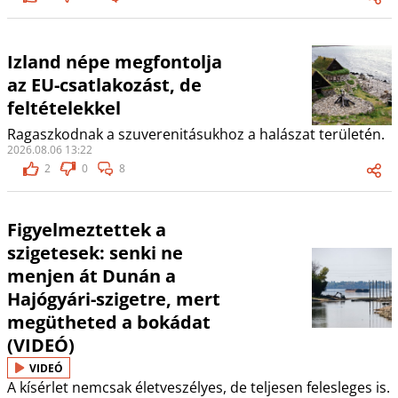
Izland népe megfontolja
az EU-csatlakozást, de
feltételekkel
Ragaszkodnak a szuverenitásukhoz a halászat területén.
2026.08.06 13:22
2
0
8
Figyelmeztettek a
szigetesek: senki ne
menjen át Dunán a
Hajógyári-szigetre, mert
megütheted a bokádat
(VIDEÓ)
VIDEÓ
A kísérlet nemcsak életveszélyes, de teljesen felesleges is.