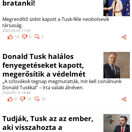
bratanki!
Megrendítő ütést kapott a Tusk-féle neobolsevik
társaság.
2025.06.03 11:04
14
0
2
Donald Tusk halálos
fenyegetéseket kapott,
megerősítik a védelmét
„A szlovákok tegnap megmutatták, mit kell csinálnunk
Donald Tuskkal” – írta valaki álnéven.
2024.05.16 18:48
0
14
23
Tudják, Tusk az az ember,
aki visszahozta a