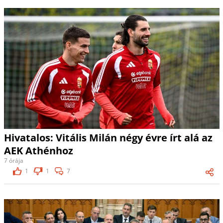
Hivatalos: Vitális Milán négy évre írt alá az
AEK Athénhoz
7 órája
1
1
7