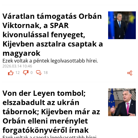
Váratlan támogatás Orbán
Viktornak, a SPAR
kivonulással fenyeget,
Kijevben asztalra csaptak a
magyarok
Ezek voltak a péntek legolvasottabb hírei.
2026.03.14 10:46
12
0
18
Von der Leyen tombol;
elszabadult az ukrán
tábornok; Kijevben már az
Orbán elleni merénylet
forgatókönyvéről írnak
Ezek voltak a szerda legolvasottabb hírei.