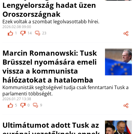
Lengyelország hadat üzen
Oroszországnak
Ezek voltak a szombat legolvasottabb hírei.
2026.02.08 09:00
1
14
23
Marcin Romanowski: Tusk
Brüsszel nyomására emeli
vissza a kommunista
hálózatokat a hatalomba
Kommunisták segítségével tudja csak fenntartani Tusk a
parlamenti többségét.
2026.01.27 13:38
5
0
9
Ultimátumot adott Tusk az
európai vezetőknek: ennek