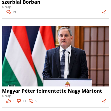
szerbiai Borban
6 órája
19
Magyar Péter felmentette Nagy Mártont
6 órája
5
11
59