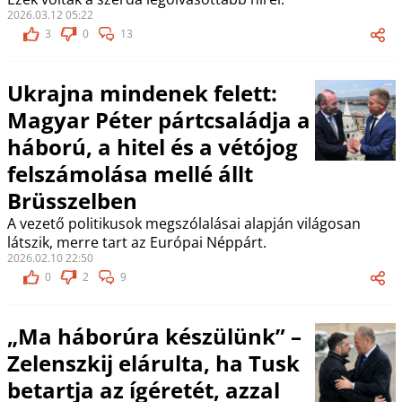
2026.03.12 05:22
3
0
13
Ukrajna mindenek felett:
Magyar Péter pártcsaládja a
háború, a hitel és a vétójog
felszámolása mellé állt
Brüsszelben
A vezető politikusok megszólalásai alapján világosan
látszik, merre tart az Európai Néppárt.
2026.02.10 22:50
0
2
9
„Ma háborúra készülünk” –
Zelenszkij elárulta, ha Tusk
betartja az ígéretét, azzal