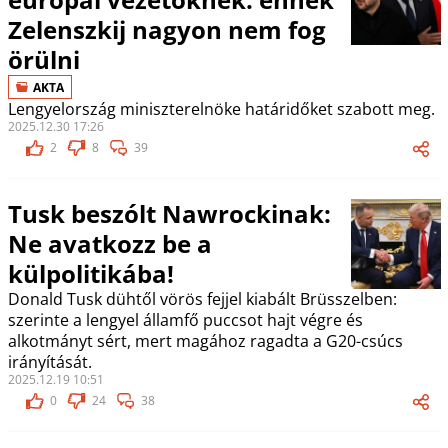
Zelenszkij nagyon nem fog
örülni
AKTA
Lengyelország miniszterelnöke határidőket szabott meg.
2025.12.30 17:26
2
8
39
Tusk beszólt Nawrockinak:
Ne avatkozz be a
külpolitikába!
Donald Tusk dühtől vörös fejjel kiabált Brüsszelben:
szerinte a lengyel államfő puccsot hajt végre és
alkotmányt sért, mert magához ragadta a G20-csúcs
irányítását.
2025.12.19 10:51
0
24
38