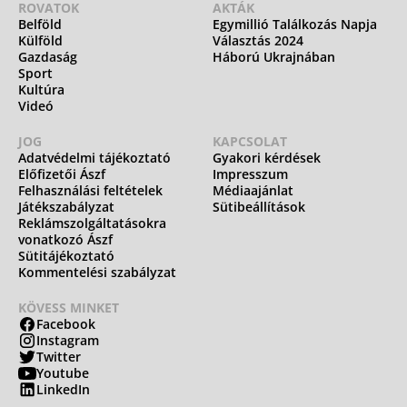
ROVATOK
AKTÁK
Belföld
Egymillió Találkozás Napja
Külföld
Választás 2024
Gazdaság
Háború Ukrajnában
Sport
Kultúra
Videó
JOG
KAPCSOLAT
Adatvédelmi tájékoztató
Gyakori kérdések
Előfizetői Ászf
Impresszum
Felhasználási feltételek
Médiaajánlat
Játékszabályzat
Sütibeállítások
Reklámszolgáltatásokra
vonatkozó Ászf
Sütitájékoztató
Kommentelési szabályzat
KÖVESS MINKET
Facebook
Instagram
Twitter
Youtube
LinkedIn