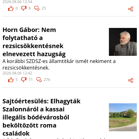
2026.08.06 12:54
0
8
25
Horn Gábor: Nem
folytatható a
rezsicsökkentésnek
elnevezett hazugság
A korábbi SZDSZ-es államtitkár ismét nekiment a
rezsicsökkentésnek.
2026.08.06 12:42
5
71
276
Sajtóértesülés: Elhagyták
Szalonnáról a kassai
illegális bódévárosból
beköltözött roma
családok