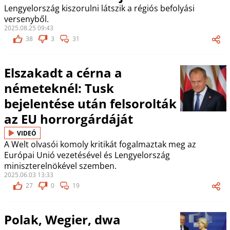
Lengyelország kiszorulni látszik a régiós befolyási
versenyből.
2025.08.25 09:43
38
3
31
Elszakadt a cérna a
németeknél: Tusk
bejelentése után felsorolták
az EU horrorgárdáját
VIDEÓ
A Welt olvasói komoly kritikát fogalmaztak meg az
Európai Unió vezetésével és Lengyelország
miniszterelnökével szemben.
2025.06.03 13:33
27
0
19
Polak, Wegier, dwa