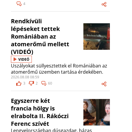
4
Rendkívüli
lépéseket tettek
Romániában az
atomerőmű mellett
(VIDEÓ)
VIDEÓ
Uszályokat süllyesztettek el Romániában az
atomerőmű üzemben tartása érdekében.
2026.08.08 08:59
3
2
60
Egyszerre két
francia hölgy is
elrabolta II. Rákóczi
Ferenc szívét
Lengyelországban dúsgazdag, házas