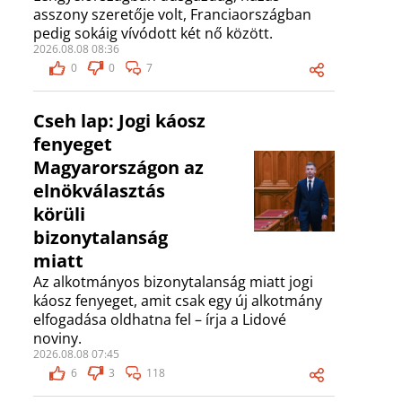
asszony szeretője volt, Franciaországban
pedig sokáig vívódott két nő között.
2026.08.08 08:36
0
0
7
Cseh lap: Jogi káosz
fenyeget
Magyarországon az
elnökválasztás
körüli
bizonytalanság
miatt
Az alkotmányos bizonytalanság miatt jogi
káosz fenyeget, amit csak egy új alkotmány
elfogadása oldhatna fel – írja a Lidové
noviny.
2026.08.08 07:45
6
3
118