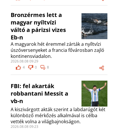
Bronzérmes lett a
magyar nyíltvízi
váltó a párizsi vizes
Eb-n
A magyarok hét éremmel zárták a nyíltvízi
úszóversenyeket a francia fővárosban zajló
kontinensviadalon.
2026.08.08 09:29
4
0
8
FBI: fel akarták
robbantani Messit a
vb-n
A kiszivárgott akták szerint a labdarúgót két
különböző mérkőzés alkalmával is célba
vették volna a világbajnokságon.
2026.08.08 09:23