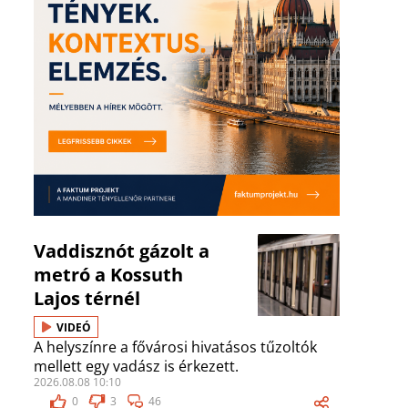
Vaddisznót gázolt a
metró a Kossuth
Lajos térnél
VIDEÓ
A helyszínre a fővárosi hivatásos tűzoltók
mellett egy vadász is érkezett.
2026.08.08 10:10
0
3
46