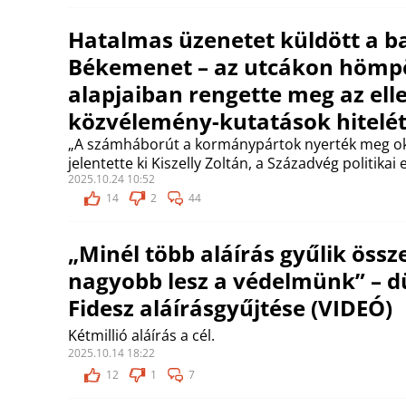
Hatalmas üzenetet küldött a b
Békemenet – az utcákon hömp
alapjaiban rengette meg az ell
közvélemény-kutatások hitelé
„A számháborút a kormánypártok nyerték meg ok
jelentette ki Kiszelly Zoltán, a Századvég politikai
2025.10.24 10:52
14
2
44
„Minél több aláírás gyűlik össz
nagyobb lesz a védelmünk” – d
Fidesz aláírásgyűjtése (VIDEÓ)
Kétmillió aláírás a cél.
2025.10.14 18:22
12
1
7