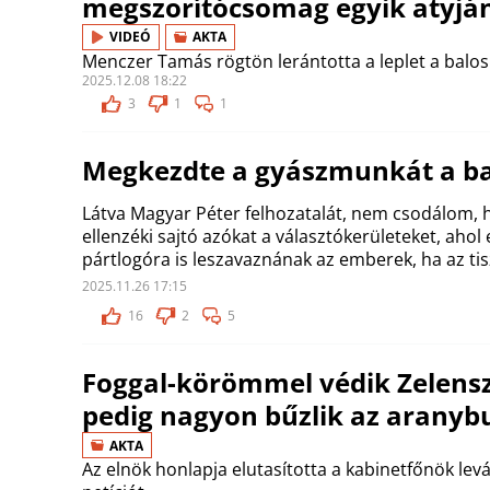
megszorítócsomag egyik atyjá
VIDEÓ
AKTA
Menczer Tamás rögtön lerántotta a leplet a balos
2025.12.08 18:22
3
1
1
Megkezdte a gyászmunkát a bal
Látva Magyar Péter felhozatalát, nem csodálom, h
ellenzéki sajtó azókat a választókerületeket, ahol 
pártlogóra is leszavaznának az emberek, ha az tis
2025.11.26 17:15
16
2
5
Foggal-körömmel védik Zelensz
pedig nagyon bűzlik az aranyb
AKTA
Az elnök honlapja elutasította a kabinetfőnök levá