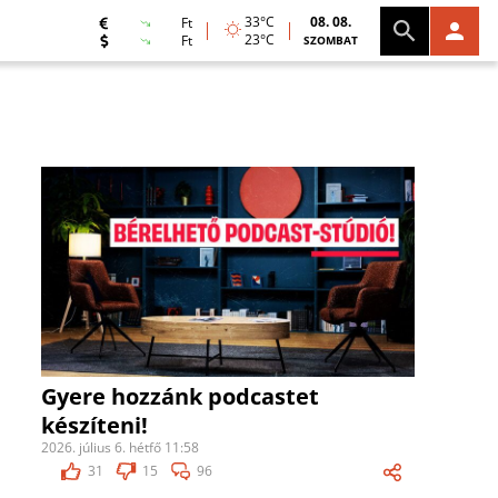
33°C
08. 08.
Ft
23°C
Ft
SZOMBAT
Gyere hozzánk podcastet
készíteni!
2026. július 6. hétfő 11:58
31
15
96