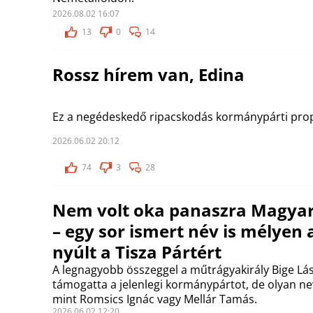
2026.08.02 16:07
13
0
14
Rossz hírem van, Edina
Ez a negédeskedő ripacskodás kormánypárti pro
2026.06.02 20:12
74
3
28
Nem volt oka panaszra Magya
– egy sor ismert név is mélyen 
nyúlt a Tisza Pártért
A legnagyobb összeggel a műtrágyakirály Bige Lás
támogatta a jelenlegi kormánypártot, de olyan nev
mint Romsics Ignác vagy Mellár Tamás.
2026.06.02 12:20