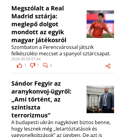
Megszólalt a Real
Madrid sztárja:
meglepő dolgot
mondott az egyik
magyar játékosról
Szombaton a Ferencvárossal játszik
felkészülési meccset a spanyol sztárcsapat.
2026.08.08 07:44
1
1
3
Sándor Fegyir az
aranykonvoj-ügyről:
„Ami történt, az
színtiszta
terrorizmus”
A budapesti ukrán nagykövet biztos benne,
hogy lesznek még „letartóztatások és
vagyonelkobzások” az ügyben. De azt is