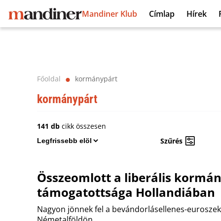
Mandiner Klub
Címlap
Hírek
Főoldal
kormánypárt
⬤
kormánypárt
141 db
cikk összesen
Szűrés
Összeomlott a liberális kormá
támogatottsága Hollandiában
Nagyon jönnek fel a bevándorlásellenes-euroszek
Németalföldön.