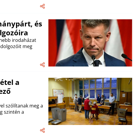
mánypárt, és
lgozóira
rnebb irodaházat
l dolgozóit meg
étel a
ező
el szólítanak meg a
ig szintén a