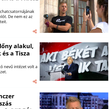
k chatcsatornájának
nlót. De nem ez az
eit.
előny alakul,
 és a Tisza
 nevű intézet volt a
zet.
enczer
szás