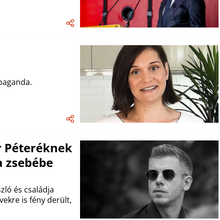
paganda.
r Péteréknek
a zsebébe
zló és családja
ekre is fény derült,