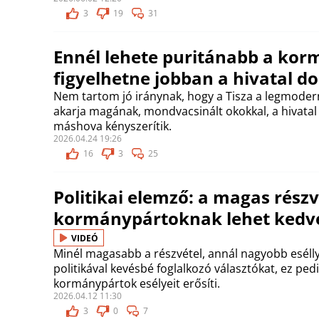
3
19
31
Ennél lehete puritánabb a kor
figyelhetne jobban a hivatal do
Nem tartom jó iránynak, hogy a Tisza a legmode
akarja magának, mondvacsinált okokkal, a hivata
máshova kényszerítik.
2026.04.24 19:26
16
3
25
Politikai elemző: a magas részv
kormánypártoknak lehet kedv
VIDEÓ
Minél magasabb a részvétel, annál nagyobb esélly
politikával kevésbé foglalkozó választókat, ez ped
kormánypártok esélyeit erősíti.
2026.04.12 11:30
3
0
7