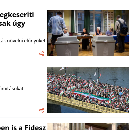
megkeseríti
csak úgy
ák növelni előnyüket.
ámításokat.
en is a Fidesz