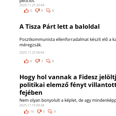
petíciót.
2025.11.25 20:44
0
8
8
A Tisza Párt lett a baloldal
Posztkommunista ellenforradalmat készít elő a ka
méregzsák.
2025.11.25 06:04
6
3
8
Hogy hol vannak a Fidesz jelölt
politikai elemző fényt villantot
fejében
Nem olyan bonyolult a képlet, de agy mindenkép
2025.11.19 09:38
16
0
9