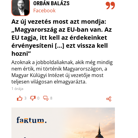
ORBÁN BALÁZS
Facebook
Az új vezetés most azt mondja:
„Magyarország az EU-ban van. Az
EU tagja, itt kell az érdekeinket
érvényesíteni […] ezt vissza kell
hozni”
Azoknak a jobboldaliaknak, akik még mindig
nem értik, mi történik Magyarországon, a
Magyar Külügyi Intézet új vezetője most
teljesen világosan elmagyarázta.
1 órája
3
0
8