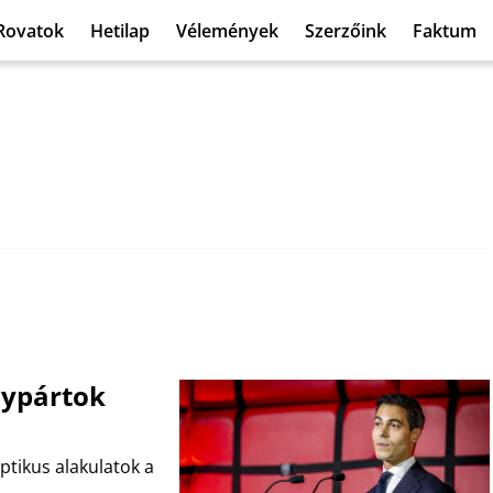
Rovatok
Hetilap
Vélemények
Szerzőink
Faktum
nypártok
ptikus alakulatok a