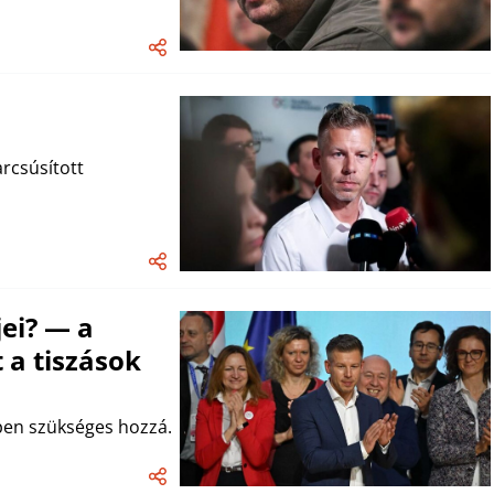
rcsúsított
jei? — a
t a tiszások
pen szükséges hozzá.