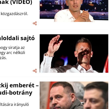
nak (VIDEÓ)
 közgazdászról.
oldali sajtó
ogy siratja az
egy arc nélküli
zás.
kij emberét –
udi-botrány
ltására irányuló