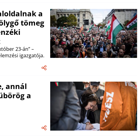
aloldalnak a
ölygő tömeg
enzéki
t
tóber 23-án” –
 elemzési igazgatója.
e, annál
übörög a