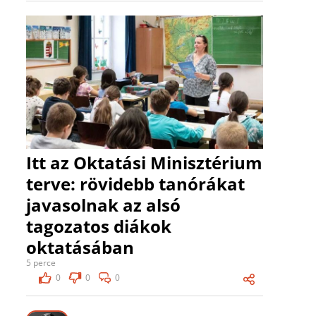
Itt az Oktatási Minisztérium
terve: rövidebb tanórákat
javasolnak az alsó
tagozatos diákok
oktatásában
5 perce
0
0
0