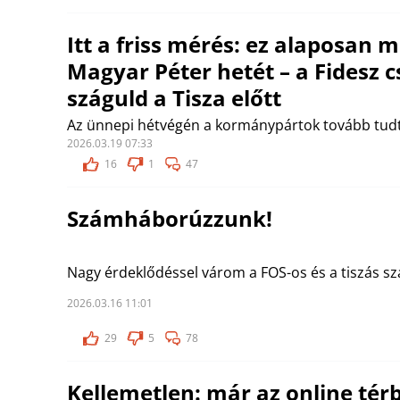
Itt a friss mérés: ez alaposan 
Magyar Péter hetét – a Fidesz 
száguld a Tisza előtt
Az ünnepi hétvégén a kormánypártok tovább tudt
2026.03.19 07:33
16
1
47
Számháborúzzunk!
Nagy érdeklődéssel várom a FOS-os és a tiszás sz
2026.03.16 11:01
29
5
78
Kellemetlen: már az online térb