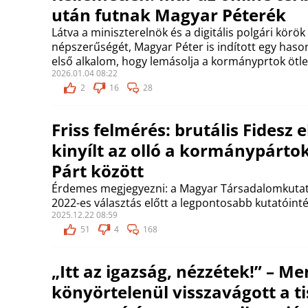
után futnak Magyar Péterék
Látva a miniszterelnök és a digitális polgári körö
népszerűségét, Magyar Péter is indított egy haso
első alkalom, hogy lemásolja a kormányprtok ötlet
2026.01.04 08:22
2
16
28
Friss felmérés: brutális Fidesz 
kinyílt az olló a kormánypártok
Párt között
Érdemes megjegyezni: a Magyar Társadalomkutató
2022-es választás előtt a legpontosabb kutatóinté
2025.12.22 08:59
51
4
168
„Itt az igazság, nézzétek!” – M
könyörtelenül visszavágott a ti