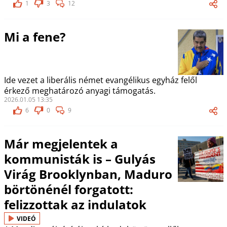
1
3
12
Mi a fene?
Ide vezet a liberális német evangélikus egyház felől
érkező meghatározó anyagi támogatás.
2026.01.05 13:35
6
0
9
Már megjelentek a
kommunisták is – Gulyás
Virág Brooklynban, Maduro
börtönénél forgatott:
felizzottak az indulatok
VIDEÓ