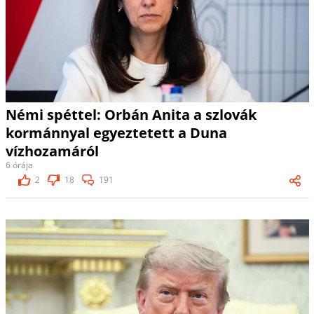
Némi spéttel: Orbán Anita a szlovák
kormánnyal egyeztetett a Duna
vízhozamáról
6 órája
2
18
191