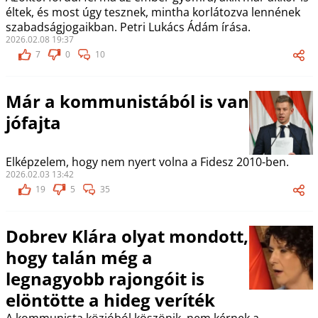
éltek, és most úgy tesznek, mintha korlátozva lennének
szabadságjogaikban. Petri Lukács Ádám írása.
2026.02.08 19:37
7
0
10
Már a kommunistából is van
jófajta
Elképzelem, hogy nem nyert volna a Fidesz 2010-ben.
2026.02.03 13:42
19
5
35
Dobrev Klára olyat mondott,
hogy talán még a
legnagyobb rajongóit is
elöntötte a hideg veríték