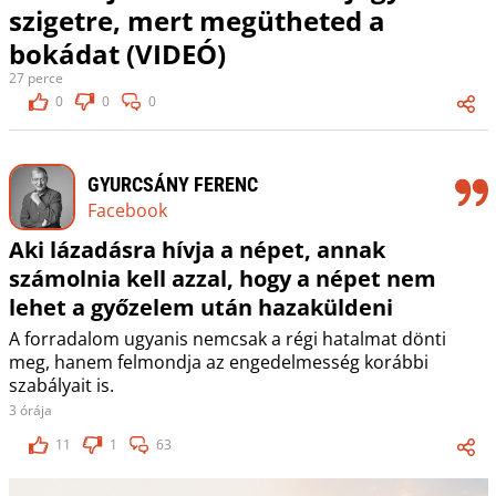
szigetre, mert megütheted a
bokádat (VIDEÓ)
27 perce
0
0
0
GYURCSÁNY FERENC
Facebook
Aki lázadásra hívja a népet, annak
számolnia kell azzal, hogy a népet nem
lehet a győzelem után hazaküldeni
A forradalom ugyanis nemcsak a régi hatalmat dönti
meg, hanem felmondja az engedelmesség korábbi
szabályait is.
3 órája
11
1
63