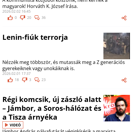
A kommunista közjóból köszönik, nem kérnek a
magyarok! Horváth K. József írása.
2026.02.02 16:45
0
20
36
Lenin-fiúk terrorja
Nézzék meg többször, és mutassák meg a Z generációs
gyerekeiknek vagy unokáiknak is.
2026.02.01 17:37
18
3
23
Régi komcsik, új zászló alatt
– Jámbor, a Soros-hálózat és
a Tisza árnyéka
VIDEÓ
Jámbor András pályafutását végigkísérik a marxista