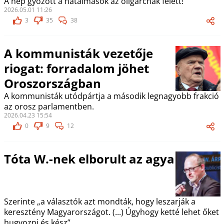
A nép győzött a hatalmasok az oligarchák felett!
2026.05.01 11:26
3
35
38
A kommunisták vezetője
riogat: forradalom jöhet
Oroszországban
A kommunisták utódpártja a második legnagyobb frakció
az orosz parlamentben.
2026.04.23 15:54
0
9
12
Tóta W.-nek elborult az agya
Szerinte „a választók azt mondták, hogy leszarják a
keresztény Magyarországot. (...) Úgyhogy ketté lehet őket
hugyozni és kész”.