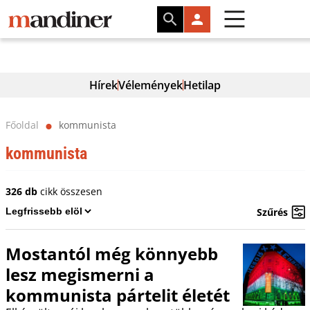
Hírek
Vélemények
Hetilap
Főoldal
kommunista
⬤
kommunista
326 db
cikk összesen
Szűrés
Mostantól még könnyebb
lesz megismerni a
kommunista pártelit életét