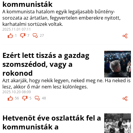
kommunisták
A kommunista hatalom egyik legaljasabb bűntény-
sorozata az ártatlan, fegyvertelen emberekre nyitott,
karhatalmi sortüzek voltak.
2025.11.01 07:11
1
7
27
Ezért lett tiszás a gazdag
szomszédod, vagy a
rokonod
Azt akarják, hogy nekik legyen, neked meg ne. Ha neked is
lesz, akkor ő már nem lesz különleges.
2025.10.20 08:09
56
5
48
Hetvenöt éve oszlatták fel a
kommunisták a