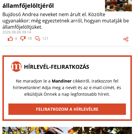
államfőjelöltjéről
Bujdosó Andrea neveket nem árult el. Közölte
ugyanakkor: még egyeztetnek arról, hogyan mutatják be
államfőjelöltjüket.
2026.08.06 09:14
4
18
121
HÍRLEVÉL-FELIRATKOZÁS
Ne maradjon le a
Mandiner
cikkeiről, iratkozzon fel
hírlevelünkre! Adja meg a nevét és az e-mail-címét, és
elküldjük Önnek a nap legfontosabb híreit.
FELIRATKOZOM A HÍRLEVÉLRE