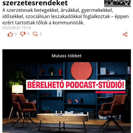
szerzetesrendeket
A szerzetesek betegekkel, árvákkal, gyermekekkel,
idősekkel, szociálisan leszakadókkal foglalkoztak – éppen
ezért tartottak tőlük a kommunisták.
2025.09.01 15:14
0
5
5
Mutass többet