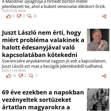
A Mandiner újságírója a hírhedt börtön mellől
jelentkezett be, ahol a bukott venezuelai diktátort őrzik.
2026.01.05 09:05
0
3
20
Juszt László nem érti, hogy
miért probléma valakinek a
halott édesanyjával való
kapcsolatában kötekedni
Szerencsére anyukámmal nagyon jó volt a kapcsolatom.
Juszt László ezt max a besúgók jelentéseiből tudhatná.
2025.11.04 08:44
18
2
11
69 éve ezekben a napokban
vezényeltek sortüzeket
ártatlan magyarokra a