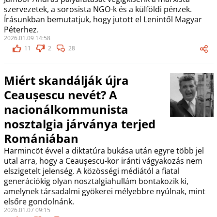
szervezetek, a sorosista NGO-k és a külföldi pénzek.
Írásunkban bemutatjuk, hogy jutott el Lenintől Magyar
Péterhez.
2026.01.09 14:58
11
2
28
Miért skandálják újra
Ceaușescu nevét? A
nacionálkommunista
nosztalgia járványa terjed
Romániában
Harmincöt évvel a diktatúra bukása után egyre több jel
utal arra, hogy a Ceaușescu-kor iránti vágyakozás nem
elszigetelt jelenség. A közösségi médiától a fiatal
generációkig olyan nosztalgiahullám bontakozik ki,
amelynek társadalmi gyökerei mélyebbre nyúlnak, mint
elsőre gondolnánk.
2026.01.07 09:15