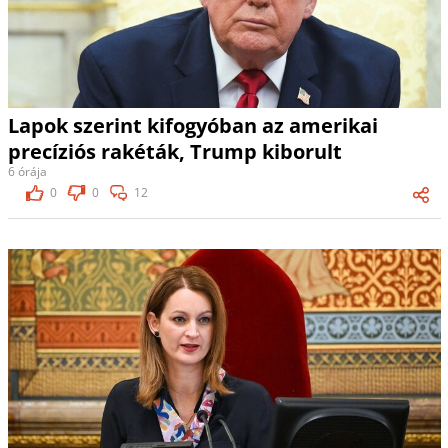
Lapok szerint kifogyóban az amerikai
precíziós rakéták, Trump kiborult
6 órája
0
0
12