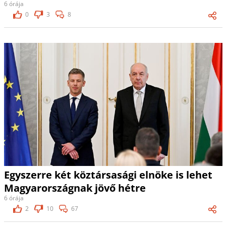
6 órája
0
3
8
Egyszerre két köztársasági elnöke is lehet
Magyarországnak jövő hétre
6 órája
2
10
67