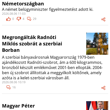
Németországban
A német belügyminiszter figyelmeztetést adott ki.
2026.08.06 11:03
0
4
29
Megrongálták Radnóti
Miklós szobrát a szerbiai
Borban
A szerbiai bányavárosnak Magyarország 1979-ben
ajándékozott Radnóti-szobrot, ám a 600 kilogrammos,
bronzból készült emlékművet 2001-ben ellopták. 2004-
ben új szobrot állítottak a meggyilkolt költőnek, amely
azóta is a kelet-szerbiai városban áll.
2026.08.06 10:19
16
Magyar Péter