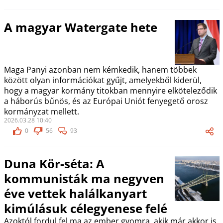
A magyar Watergate hete
Maga Panyi azonban nem kémkedik, hanem többek
között olyan információkat gyűjt, amelyekből kiderül,
hogy a magyar kormány titokban mennyire elköteleződik
a háborús bűnös, és az Európai Uniót fenyegető orosz
kormányzat mellett.
2026.03.28 10:40
0
56
93
Duna Kör-séta: A
kommunisták ma negyven
éve vettek halálkanyart
kimúlásuk célegyenese felé
Azoktól fordul fel ma az ember gyomra, akik már akkor is