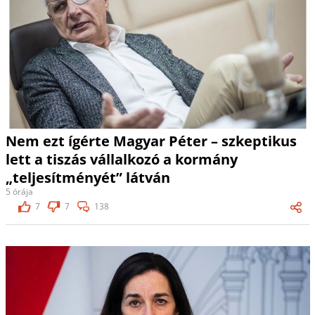
Nem ezt ígérte Magyar Péter – szkeptikus
lett a tiszás vállalkozó a kormány
„teljesítményét” látván
5 órája
7
7
138