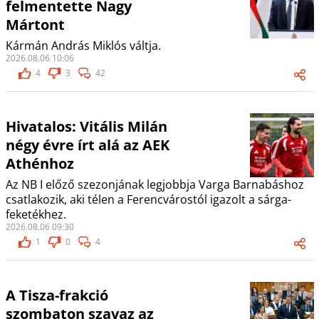
felmentette Nagy
Mártont
Kármán András Miklós váltja.
2026.08.06 10:06
4
3
42
Hivatalos: Vitális Milán
négy évre írt alá az AEK
Athénhoz
Az NB I előző szezonjának legjobbja Varga Barnabáshoz
csatlakozik, aki télen a Ferencvárostól igazolt a sárga-
feketékhez.
2026.08.06 09:30
1
0
4
A Tisza-frakció
szombaton szavaz az