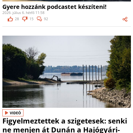
Gyere hozzánk podcastet készíteni!
2026. július 6. hétfő 11:58
28
15
92
VIDEÓ
Figyelmeztettek a szigetesek: senki
ne menjen át Dunán a Hajógyári-