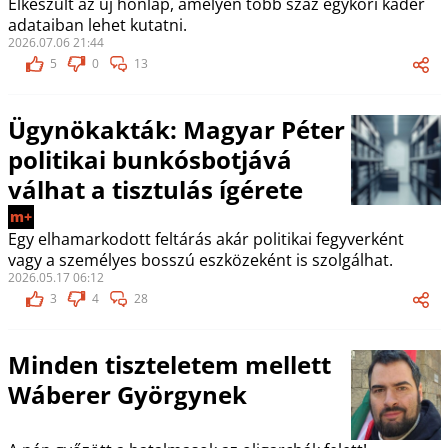
Elkészült az új honlap, amelyen több száz egykori káder
adataiban lehet kutatni.
2026.07.06 21:44
5
0
13
Ügynökakták: Magyar Péter
politikai bunkósbotjává
válhat a tisztulás ígérete
m+
Egy elhamarkodott feltárás akár politikai fegyverként
vagy a személyes bosszú eszközeként is szolgálhat.
2026.05.17 06:12
3
4
28
Minden tiszteletem mellett
Wáberer Györgynek