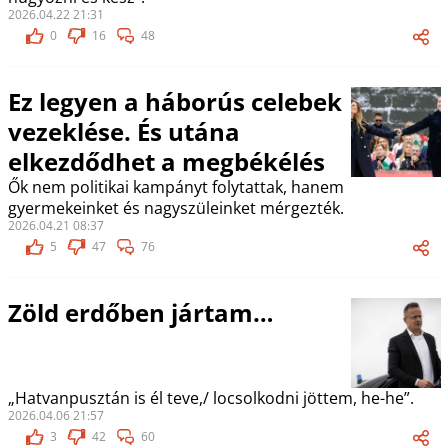
2026.04.22 21:31
0
16
48
Ez legyen a háborús celebek
vezeklése. És utána
elkezdődhet a megbékélés
Ők nem politikai kampányt folytattak, hanem
gyermekeinket és nagyszüleinket mérgezték.
2026.04.21 08:37
5
47
76
Zöld erdőben jártam…
„Hatvanpusztán is él teve,/ locsolkodni jöttem, he-he”.
2026.04.06 21:57
3
42
60