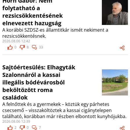
Horn Gábor: Nem
folytatható a
rezsicsökkentésének
elnevezett hazugság
A korábbi SZDSZ-es államtitkár ismét nekiment a
rezsicsökkentésnek.
2026.08.06 12:42
0
8
33
Sajtóértesülés: Elhagyták
Szalonnáról a kassai
illegális bódévárosból
beköltözött roma
családok
A felnőttek és a gyermekek – köztük egy párhetes
csecsemő – visszaköltöztek a kassai cigánytelepen
található, korábban már részben elbontott kunyhójukba.
2026.08.06 12:39
2
0
7