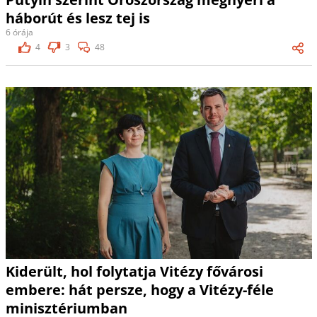
háborút és lesz tej is
6 órája
4
3
48
Kiderült, hol folytatja Vitézy fővárosi
embere: hát persze, hogy a Vitézy-féle
minisztériumban