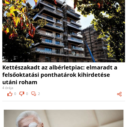
Kettészakadt az albérletpiac: elmaradt a
felsőoktatási ponthatárok kihirdetése
utáni roham
4 órája
0
0
2