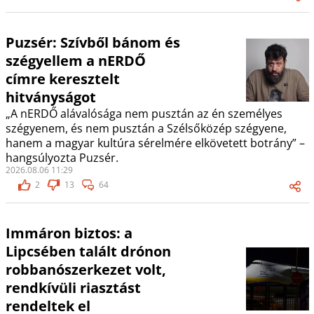
Puzsér: Szívből bánom és
szégyellem a nERDŐ
címre keresztelt
hitványságot
„A nERDŐ alávalósága nem pusztán az én személyes
szégyenem, és nem pusztán a Szélsőközép szégyene,
hanem a magyar kultúra sérelmére elkövetett botrány” –
hangsúlyozta Puzsér.
2026.08.06 11:29
2
13
64
Immáron biztos: a
Lipcsében talált drónon
robbanószerkezet volt,
rendkívüli riasztást
rendeltek el