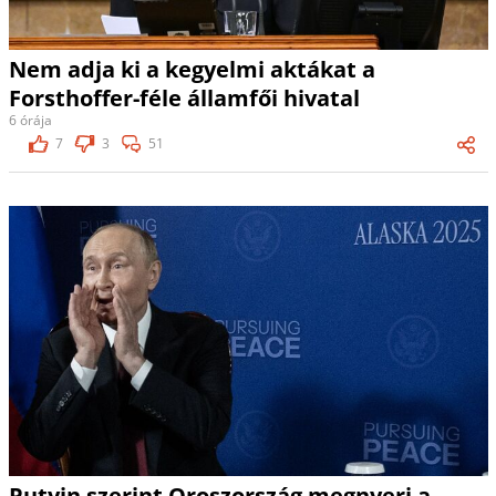
Nem adja ki a kegyelmi aktákat a
Forsthoffer-féle államfői hivatal
6 órája
7
3
51
Putyin szerint Oroszország megnyeri a