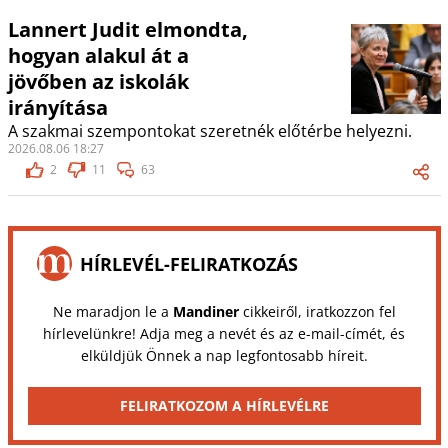
Lannert Judit elmondta,
hogyan alakul át a
jövőben az iskolák
irányítása
A szakmai szempontokat szeretnék előtérbe helyezni.
2026.08.06 18:27
2
11
63
HÍRLEVÉL-FELIRATKOZÁS
Ne maradjon le a
Mandiner
cikkeiről, iratkozzon fel
hírlevelünkre! Adja meg a nevét és az e-mail-címét, és
elküldjük Önnek a nap legfontosabb híreit.
FELIRATKOZOM A HÍRLEVÉLRE