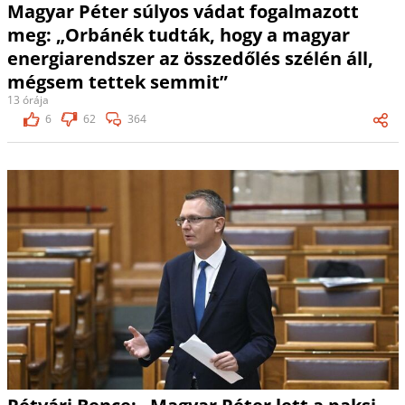
Magyar Péter súlyos vádat fogalmazott
meg: „Orbánék tudták, hogy a magyar
energiarendszer az összedőlés szélén áll,
mégsem tettek semmit”
13 órája
6
62
364