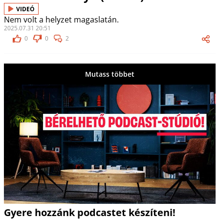
VIDEÓ
Nem volt a helyzet magaslatán.
2025.07.31 20:51
0
0
2
Mutass többet
Gyere hozzánk podcastet készíteni!