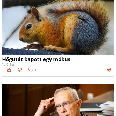
Hőgutát kapott egy mókus
13 órája
0
3
14