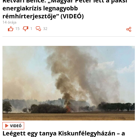
Rétvári Bence: „Magyar Péter lett a paksi
energiakrízis legnagyobb
rémhírterjesztője” (VIDEÓ)
14 órája
15
1
32
VIDEÓ
Leégett egy tanya Kiskunfélegyházán – a