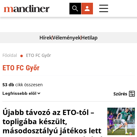
Hírek
Vélemények
Hetilap
Főoldal
ETO FC Győr
⬤
ETO FC Győr
53 db
cikk összesen
Szűrés
Újabb távozó az ETO-tól –
topligába készült,
másodosztályú játékos lett