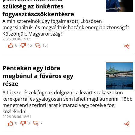
szükség az önkéntes
fogyasztáscsökkentésre
A miniszterelnök úgy fogalmazott, „közösen
megcsináltuk, és megvédtük hazánk energiabiztonságát.
Köszönjük, Magyarország!”
2026.08.06 19:05
6
15
151
Pénteken egy időre
megbénul a főváros egy
része
A tűzszerészek fognak dolgozni, a lezárt szakaszokon
kerékpárral és gyalogosan sem lehet majd átmenni. Több
menetrend szerinti járat kimarad vagy terelve fog
közlekedni.
2026.08.06 18:51
0
0
7