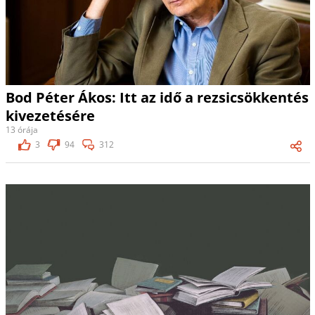
Bod Péter Ákos: Itt az idő a rezsicsökkentés
kivezetésére
13 órája
3
94
312