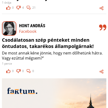
1 órája
0
4
21
HONT ANDRÁS
Facebook
Csodálatosan szép pénteket minden
öntudatos, takarékos állampolgárnak!
De most annak kéne jönnie, hogy nem dőlhetünk hátra.
Vagy ezúttal mégsem?”
1 perce
0
0
0