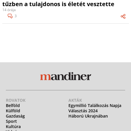
tűzben a tulajdonos is életét vesztette
14 órája
3
ROVATOK
AKTÁK
Belföld
Egymillió Találkozás Napja
Külföld
Választás 2024
Gazdaság
Háború Ukrajnában
Sport
Kultúra