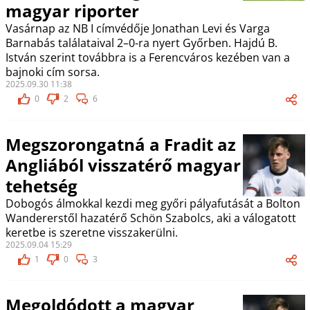
magyar riporter
Vasárnap az NB I címvédője Jonathan Levi és Varga
Barnabás találataival 2–0-ra nyert Győrben. Hajdú B.
István szerint továbbra is a Ferencváros kezében van a
bajnoki cím sorsa.
2025.09.30 11:38
0
2
6
Megszorongatná a Fradit az
Angliából visszatérő magyar
tehetség
Dobogós álmokkal kezdi meg győri pályafutását a Bolton
Wandererstől hazatérő Schön Szabolcs, aki a válogatott
keretbe is szeretne visszakerülni.
2025.09.04 15:29
1
0
3
Megoldódott a magyar