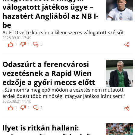
válogatott játékos ügye –
hazatért Angliából az NB I-
be
Az ETO vette kölcsön a kilencszeres válogatott szélsőt.
2025.09.01 17:49
1
1
3
Odaszúrt a ferencvárosi
vezetésnek a Rapid Wien
edzője a győri meccs előtt
„Számomra meglepő módon a vezetés nem mutatott
érdeklődést több minőségi magyar játékos iránt sem.”
2025.08.21 11:10
1
1
2
Ilyet is ritkán hallani: