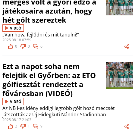
mérges volt a győri edző a
játékosaira azután, hogy
hét gólt szereztek
VIDEÓ
„Van hova fejlődni és mit tanulni!”
2025.08.18 07:59
0
0
6
Ezt a napot soha nem
felejtik el Győrben: az ETO
gólfiesztát rendezett a
fővárosban (VIDEÓ)
VIDEÓ
Az NB I-es idény eddigi legtöbb gólt hozó meccsét
játszották az Új Hidegkuti Nándor Stadionban.
2025.08.17 21:03
2
1
9