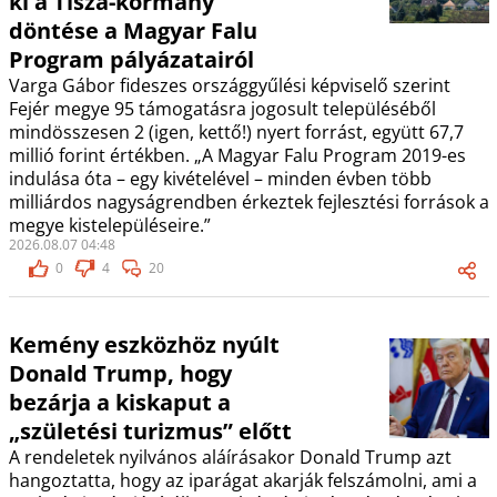
ki a Tisza-kormány
döntése a Magyar Falu
Program pályázatairól
Varga Gábor fideszes országgyűlési képviselő szerint
Fejér megye 95 támogatásra jogosult településéből
mindösszesen 2 (igen, kettő!) nyert forrást, együtt 67,7
millió forint értékben. „A Magyar Falu Program 2019-es
indulása óta – egy kivételével – minden évben több
milliárdos nagyságrendben érkeztek fejlesztési források a
megye kistelepüléseire.”
2026.08.07 04:48
0
4
20
Kemény eszközhöz nyúlt
Donald Trump, hogy
bezárja a kiskaput a
„születési turizmus” előtt
A rendeletek nyilvános aláírásakor Donald Trump azt
hangoztatta, hogy az iparágat akarják felszámolni, ami a