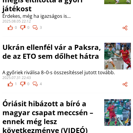
játékost
Érdekes, még ha igazságos is...
2025.08.05 22:12
0
0
3
Ukrán ellenfél vár a Paksra,
de az ETO sem dőlhet hátra
A győriek riválisa 8–0-s összesítéssel jutott tovább.
2025.07.31 22:43
1
0
4
Óriásit hibázott a bíró a
magyar csapat meccsén –
ennek még lesz
következménye (VIDEÓ)