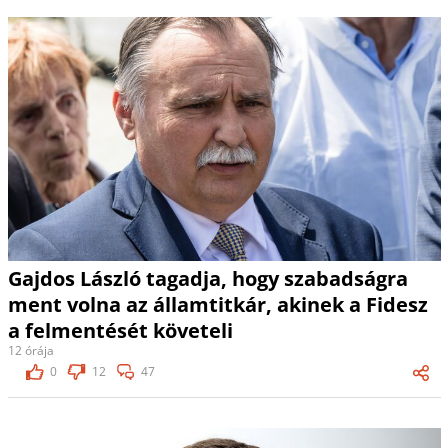
Gajdos László tagadja, hogy szabadságra
ment volna az államtitkár, akinek a Fidesz
a felmentését követeli
12 órája
0
12
47