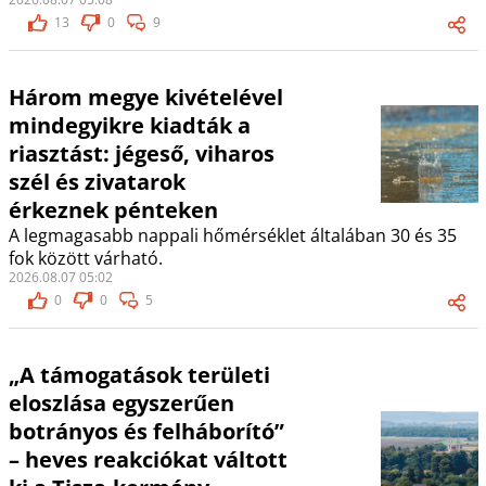
13
0
9
Három megye kivételével
mindegyikre kiadták a
riasztást: jégeső, viharos
szél és zivatarok
érkeznek pénteken
A legmagasabb nappali hőmérséklet általában 30 és 35
fok között várható.
2026.08.07 05:02
0
0
5
„A támogatások területi
eloszlása egyszerűen
botrányos és felháborító”
– heves reakciókat váltott