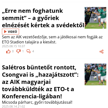
„Erre nem foghatunk
semmit” – a győriek
elnézését kértek a svédektől
VIDEÓ
Sem az AIK vezetőedzője, sem a játékosai nem fogják az
ETO Stadion talajára a kiesést.
2025.08.15 10:37
0
1
4
Salétros büntetőt rontott,
Csongvai is „hazajátszott”:
az AIK magyarjai
továbbküldték az ETO-t a
Konferencia-ligában!
Micsoda párharc, győri továbbjutással!
2025.08.14 21:02