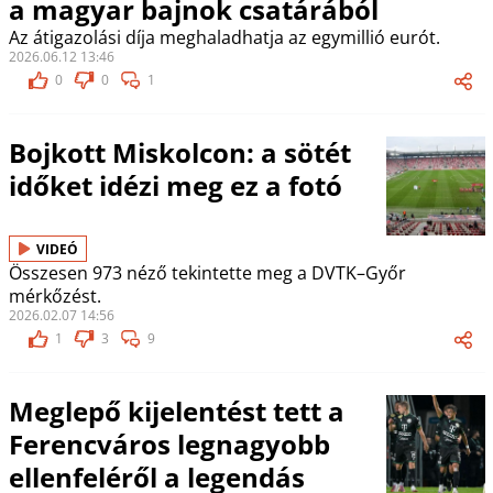
a magyar bajnok csatárából
Az átigazolási díja meghaladhatja az egymillió eurót.
2026.06.12 13:46
0
0
1
Bojkott Miskolcon: a sötét
időket idézi meg ez a fotó
VIDEÓ
Összesen 973 néző tekintette meg a DVTK–Győr
mérkőzést.
2026.02.07 14:56
1
3
9
Meglepő kijelentést tett a
Ferencváros legnagyobb
ellenfeléről a legendás