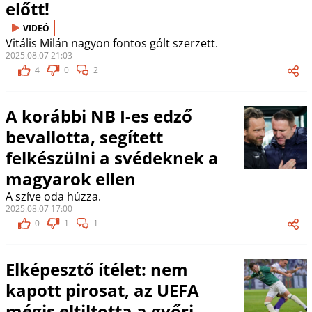
előtt!
VIDEÓ
Vitális Milán nagyon fontos gólt szerzett.
2025.08.07 21:03
4
0
2
A korábbi NB I-es edző
bevallotta, segített
felkészülni a svédeknek a
magyarok ellen
A szíve oda húzza.
2025.08.07 17:00
0
1
1
Elképesztő ítélet: nem
kapott pirosat, az UEFA
mégis eltiltotta a győri