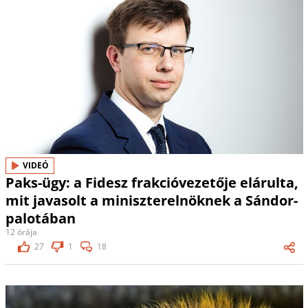
VIDEÓ
Paks-ügy: a Fidesz frakcióvezetője elárulta,
mit javasolt a miniszterelnöknek a Sándor-
palotában
12 órája
27
1
18