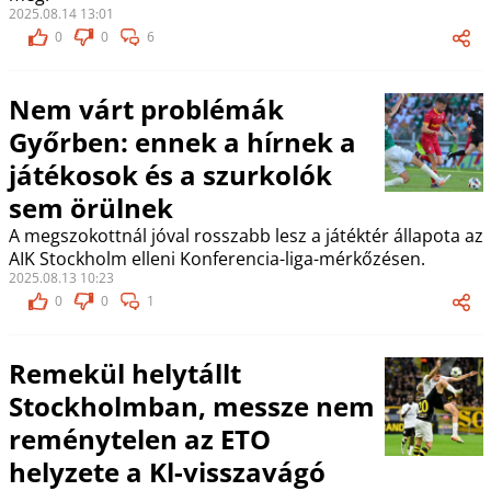
2025.08.14 13:01
0
0
6
Nem várt problémák
Győrben: ennek a hírnek a
játékosok és a szurkolók
sem örülnek
A megszokottnál jóval rosszabb lesz a játéktér állapota az
AIK Stockholm elleni Konferencia-liga-mérkőzésen.
2025.08.13 10:23
0
0
1
Remekül helytállt
Stockholmban, messze nem
reménytelen az ETO
helyzete a Kl-visszavágó