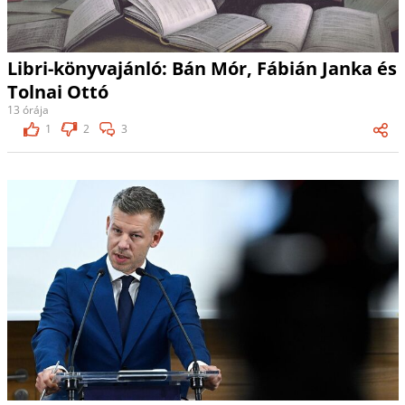
Libri-könyvajánló: Bán Mór, Fábián Janka és
Tolnai Ottó
13 órája
1
2
3