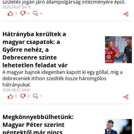
születés jogán járó állampolgárság intézményére épül.
2026.08.07 04:16
3
0
4
Hátrányba kerültek a
magyar csapatok: a
Győrre nehéz, a
Debrecenre szinte
lehetetlen feladat vár
A magyar bajnok idegenben kapott ki egy góllal, míg a
debreceniek itthon szedték össze háromgólos
hátrányukat.
2026.08.07 04:01
0
0
1
Megkönnyebbülhetünk:
Magyar Péter szerint
péntektől már nincs