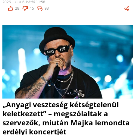
2026. július 6. hétfő 11:58
28
15
93
„Anyagi veszteség kétségtelenül
keletkezett” – megszólaltak a
szervezők, miután Majka lemondta
erdélyi koncertjét