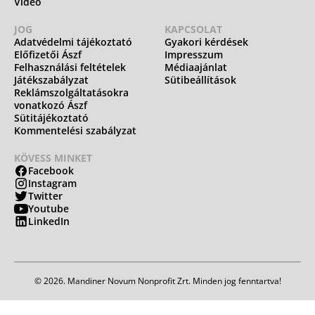
Videó
JOG
KAPCSOLAT
Adatvédelmi tájékoztató
Gyakori kérdések
Előfizetői Ászf
Impresszum
Felhasználási feltételek
Médiaajánlat
Játékszabályzat
Sütibeállítások
Reklámszolgáltatásokra
vonatkozó Ászf
Sütitájékoztató
Kommentelési szabályzat
KÖVESS MINKET
Facebook
Instagram
Twitter
Youtube
LinkedIn
© 2026. Mandiner Novum Nonprofit Zrt. Minden jog fenntartva!