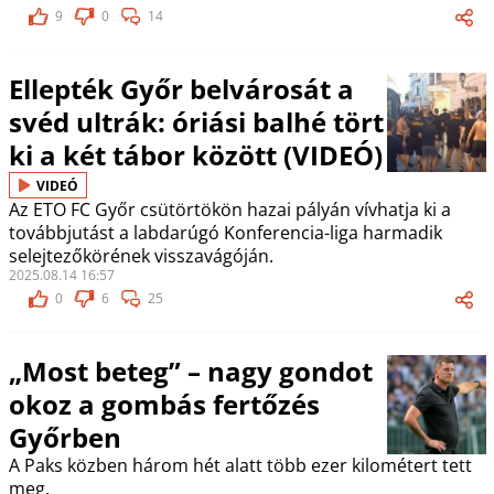
9
0
14
Ellepték Győr belvárosát a
svéd ultrák: óriási balhé tört
ki a két tábor között (VIDEÓ)
VIDEÓ
Az ETO FC Győr csütörtökön hazai pályán vívhatja ki a
továbbjutást a labdarúgó Konferencia-liga harmadik
selejtezőkörének visszavágóján.
2025.08.14 16:57
0
6
25
„Most beteg” – nagy gondot
okoz a gombás fertőzés
Győrben
A Paks közben három hét alatt több ezer kilométert tett
meg.