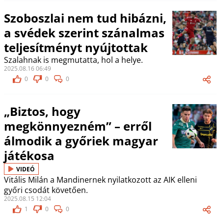
Szoboszlai nem tud hibázni,
a svédek szerint szánalmas
teljesítményt nyújtottak
Szalahnak is megmutatta, hol a helye.
2025.08.16 06:49
0
0
0
„Biztos, hogy
megkönnyezném” – erről
álmodik a győriek magyar
játékosa
VIDEÓ
Vitális Milán a Mandinernek nyilatkozott az AIK elleni
győri csodát követően.
2025.08.15 12:04
1
0
0