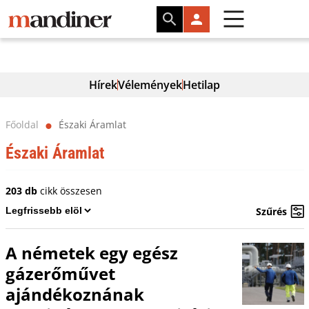
Hírek
Vélemények
Hetilap
Főoldal
Északi Áramlat
⬤
Északi Áramlat
203 db
cikk összesen
Szűrés
A németek egy egész
gázerőművet
ajándékoznának