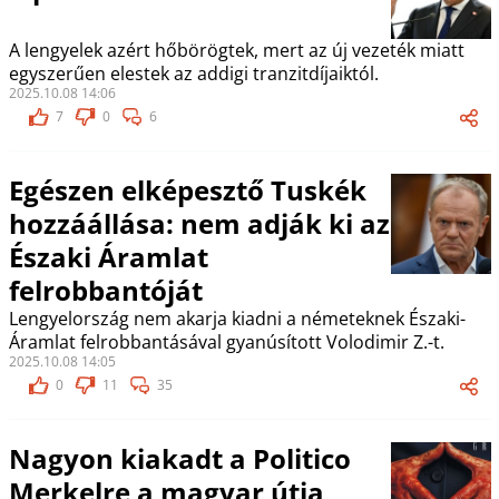
A lengyelek azért hőbörögtek, mert az új vezeték miatt
egyszerűen elestek az addigi tranzitdíjaiktól.
2025.10.08 14:06
7
0
6
Egészen elképesztő Tuskék
hozzáállása: nem adják ki az
Északi Áramlat
felrobbantóját
Lengyelország nem akarja kiadni a németeknek Északi-
Áramlat felrobbantásával gyanúsított Volodimir Z.-t.
2025.10.08 14:05
0
11
35
Nagyon kiakadt a Politico
Merkelre a magyar útja