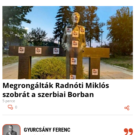
Megrongálták Radnóti Miklós
szobrát a szerbiai Borban
5 perce
0
GYURCSÁNY FERENC