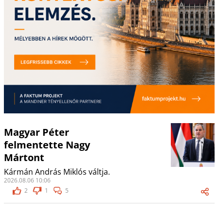
Magyar Péter
felmentette Nagy
Mártont
Kármán András Miklós váltja.
2026.08.06 10:06
2
1
5