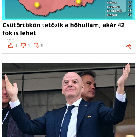
Csütörtökön tetőzik a hőhullám, akár 42
fok is lehet
5 órája
1
1
9