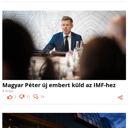
Magyar Péter új embert küld az IMF-hez
4 órája
2
11
18