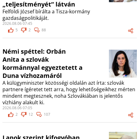
„teljesítményét” látván
Felföldi József bírálta a Tisza-kormány
gazdaságpolitikáját.
2026.08.06 07:45
5
2
88
Némi spéttel: Orbán
Anita a szlovák
kormánnyal egyeztetett a
Duna vízhozamáról
A külügyminiszter közösségi oldalán azt írta: szlovák
partnere ígéretet tett arra, hogy lehetőségeikhez mérten
mindent megtesznek, noha Szlovákiában is jelentős
vízhiány alakult ki.
2026.08.06 07:05
2
12
107
Lapok szerint kifogyóban