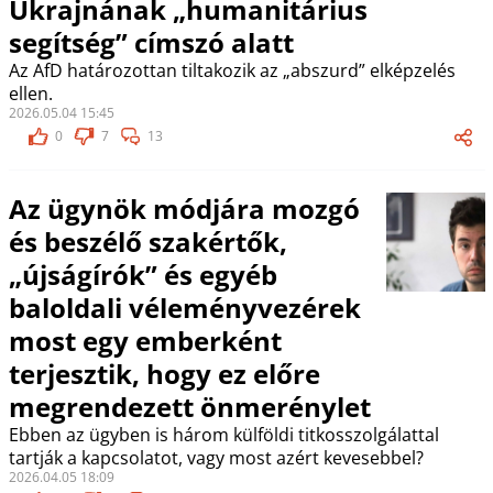
Ukrajnának „humanitárius
segítség” címszó alatt
Az AfD határozottan tiltakozik az „abszurd” elképzelés
ellen.
2026.05.04 15:45
0
7
13
Az ügynök módjára mozgó
és beszélő szakértők,
„újságírók” és egyéb
baloldali véleményvezérek
most egy emberként
terjesztik, hogy ez előre
megrendezett önmerénylet
Ebben az ügyben is három külföldi titkosszolgálattal
tartják a kapcsolatot, vagy most azért kevesebbel?
2026.04.05 18:09