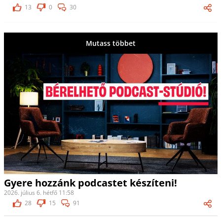
13
0
30
Mutass többet
Gyere hozzánk podcastet készíteni!
2026. július 6. hétfő 11:58
28
15
91