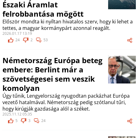
Északi Áramlat
felrobbantása mögött
Először mondta ki nyíltan hivatalos szerv, hogy ki lehet a
tettes, a magyar kormánypárt azonnal reagált.
2026.01.17 13:19
24
2
53
Németország Európa beteg
embere: Berlint már a
szövetségesei sem veszik
komolyan
Úgy tűnik, Lengyelország nyugodtan packázhat Európa
vezető hatalmával. Németország pedig szótlanul tűri,
hogy kirúgják gazdasága alól a széket.
2025.11.12 05:35
5
3
24