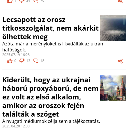
1
24
70
Lecsapott az orosz
titkosszolgálat, nem akárkit
ölhettek meg
Azóta már a merénylőket is likvidálták az ukrán
hatóságok.
2025.07.19 16:28
0
13
18
Kiderült, hogy az ukrajnai
háború proxyáború, de nem
ez volt az első alkalom,
amikor az oroszok fején
találták a szöget
A nyugati médiumok célja sem a tájékoztatás.
2025.04.20 12:33