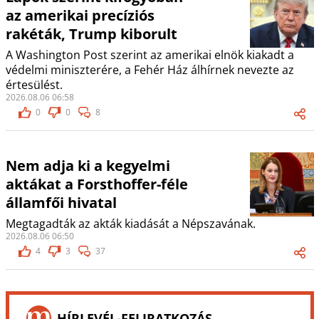
az amerikai precíziós
rakéták, Trump kiborult
A Washington Post szerint az amerikai elnök kiakadt a
védelmi miniszterére, a Fehér Ház álhírnek nevezte az
értesülést.
2026.08.06 06:58
0
0
8
Nem adja ki a kegyelmi
aktákat a Forsthoffer-féle
államfői hivatal
Megtagadták az akták kiadását a Népszavának.
2026.08.06 06:50
4
3
37
HÍRLEVÉL-FELIRATKOZÁS