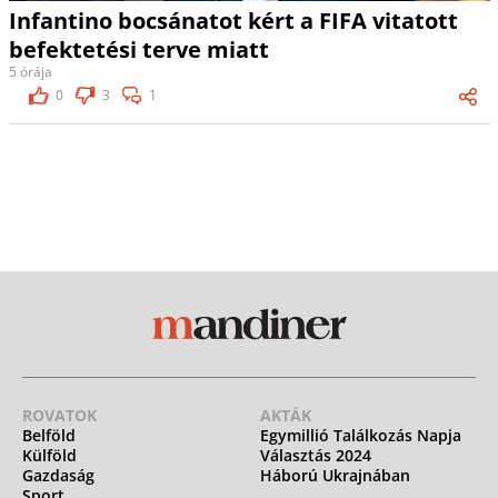
Infantino bocsánatot kért a FIFA vitatott
befektetési terve miatt
5 órája
0
3
1
ROVATOK
AKTÁK
Belföld
Egymillió Találkozás Napja
Külföld
Választás 2024
Gazdaság
Háború Ukrajnában
Sport