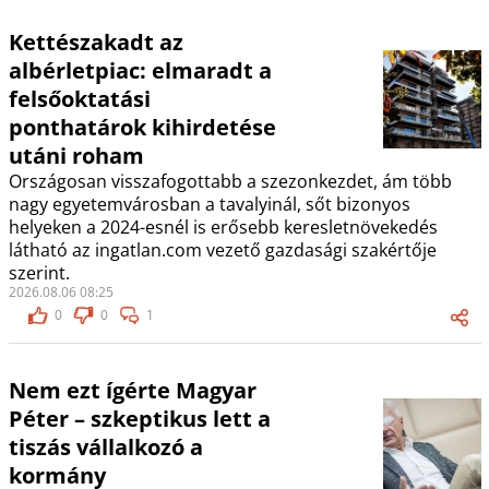
Kettészakadt az
albérletpiac: elmaradt a
felsőoktatási
ponthatárok kihirdetése
utáni roham
Országosan visszafogottabb a szezonkezdet, ám több
nagy egyetemvárosban a tavalyinál, sőt bizonyos
helyeken a 2024-esnél is erősebb keresletnövekedés
látható az ingatlan.com vezető gazdasági szakértője
szerint.
2026.08.06 08:25
0
0
1
Nem ezt ígérte Magyar
Péter – szkeptikus lett a
tiszás vállalkozó a
kormány