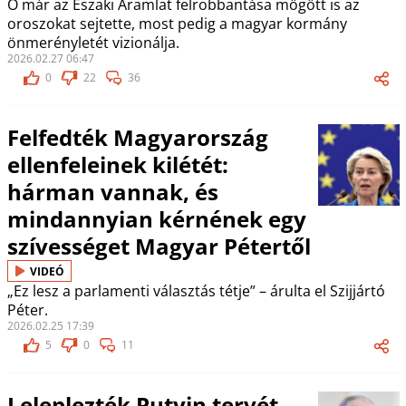
Ő már az Északi Áramlat felrobbantása mögött is az
oroszokat sejtette, most pedig a magyar kormány
önmerényletét vizionálja.
2026.02.27 06:47
0
22
36
Felfedték Magyarország
ellenfeleinek kilétét:
hárman vannak, és
mindannyian kérnének egy
szívességet Magyar Pétertől
VIDEÓ
„Ez lesz a parlamenti választás tétje” – árulta el Szijjártó
Péter.
2026.02.25 17:39
5
0
11
Leleplezték Putyin tervét,