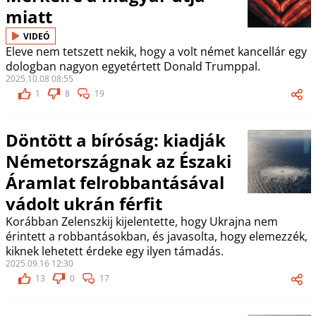
miatt
VIDEÓ
Eleve nem tetszett nekik, hogy a volt német kancellár egy
dologban nagyon egyetértett Donald Trumppal.
2025.10.08 08:55
1
8
19
Döntött a bíróság: kiadják
Németországnak az Északi
Áramlat felrobbantásával
vádolt ukrán férfit
Korábban Zelenszkij kijelentette, hogy Ukrajna nem
érintett a robbantásokban, és javasolta, hogy elemezzék,
kiknek lehetett érdeke egy ilyen támadás.
2025.09.16 12:30
13
0
17