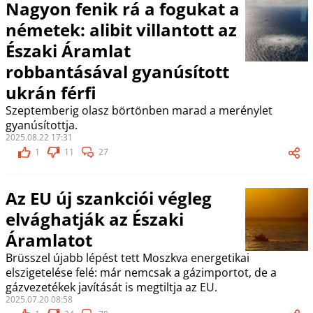
Nagyon fenik rá a fogukat a
németek: alibit villantott az
Északi Áramlat
robbantásával gyanúsított
ukrán férfi
Szeptemberig olasz börtönben marad a merénylet
gyanúsítottja.
2025.08.22 17:31
1
11
27
Az EU új szankciói végleg
elvághatják az Északi
Áramlatot
Brüsszel újabb lépést tett Moszkva energetikai
elszigetelése felé: már nemcsak a gázimportot, de a
gázvezetékek javítását is megtiltja az EU.
2025.07.20 08:58