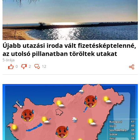
Újabb utazási iroda vált fizetésképtelenné,
az utolsó pillanatban töröltek utakat
5 órája
0
2
12