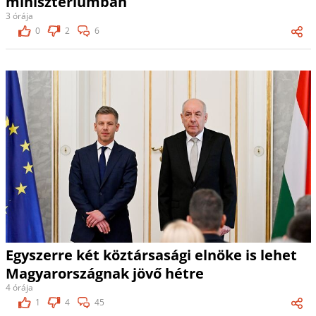
minisztériumban
3 órája
0
2
6
Egyszerre két köztársasági elnöke is lehet
Magyarországnak jövő hétre
4 órája
1
4
45