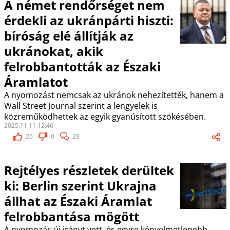
A német rendőrséget nem
érdekli az ukránpárti hiszti:
bíróság elé állítják az
ukránokat, akik
felrobbantották az Északi
Áramlatot
A nyomozást nemcsak az ukránok nehezítették, hanem a
Wall Street Journal szerint a lengyelek is
közreműködhettek az egyik gyanúsított szökésében.
2025.11.11 12:46
26
0
28
Rejtélyes részletek derültek
ki: Berlin szerint Ukrajna
állhat az Északi Áramlat
felrobbantása mögött
A nyomozás új irányt vett, és egyre kényelmetlenebb