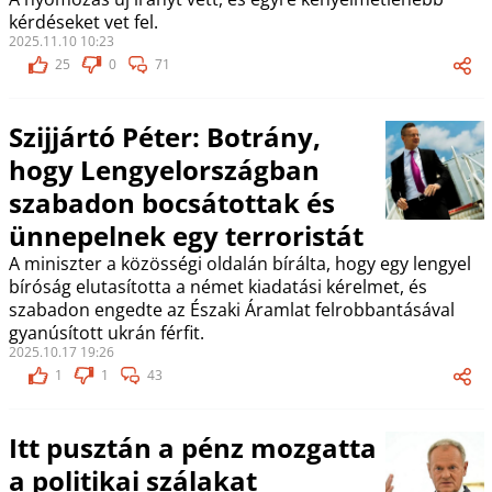
kérdéseket vet fel.
2025.11.10 10:23
25
0
71
Szijjártó Péter: Botrány,
hogy Lengyelországban
szabadon bocsátottak és
ünnepelnek egy terroristát
A miniszter a közösségi oldalán bírálta, hogy egy lengyel
bíróság elutasította a német kiadatási kérelmet, és
szabadon engedte az Északi Áramlat felrobbantásával
gyanúsított ukrán férfit.
2025.10.17 19:26
1
1
43
Itt pusztán a pénz mozgatta
a politikai szálakat