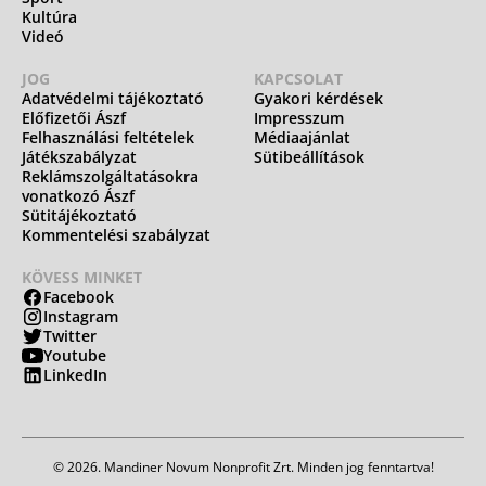
Kultúra
Videó
JOG
KAPCSOLAT
Adatvédelmi tájékoztató
Gyakori kérdések
Előfizetői Ászf
Impresszum
Felhasználási feltételek
Médiaajánlat
Játékszabályzat
Sütibeállítások
Reklámszolgáltatásokra
vonatkozó Ászf
Sütitájékoztató
Kommentelési szabályzat
KÖVESS MINKET
Facebook
Instagram
Twitter
Youtube
LinkedIn
© 2026. Mandiner Novum Nonprofit Zrt. Minden jog fenntartva!