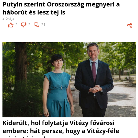
Putyin szerint Oroszország megnyeri a
háborút és lesz tej is
3 órája
3
3
31
Kiderült, hol folytatja Vitézy fővárosi
embere: hát persze, hogy a Vitézy-féle