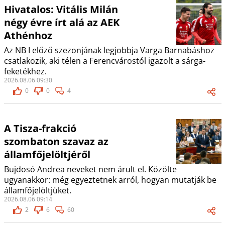
Hivatalos: Vitális Milán
négy évre írt alá az AEK
Athénhoz
Az NB I előző szezonjának legjobbja Varga Barnabáshoz
csatlakozik, aki télen a Ferencvárostól igazolt a sárga-
feketékhez.
2026.08.06 09:30
0
0
4
A Tisza-frakció
szombaton szavaz az
államfőjelöltjéről
Bujdosó Andrea neveket nem árult el. Közölte
ugyanakkor: még egyeztetnek arról, hogyan mutatják be
államfőjelöltjüket.
2026.08.06 09:14
2
6
60