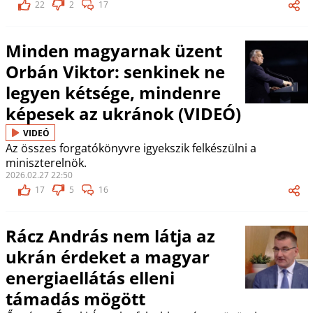
22
2
17
Minden magyarnak üzent
Orbán Viktor: senkinek ne
legyen kétsége, mindenre
képesek az ukránok (VIDEÓ)
VIDEÓ
Az összes forgatókönyvre igyekszik felkészülni a
miniszterelnök.
2026.02.27 22:50
17
5
16
Rácz András nem látja az
ukrán érdeket a magyar
energiaellátás elleni
támadás mögött