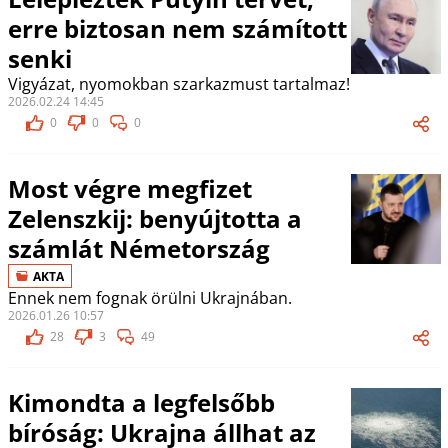
erre biztosan nem számított
senki
Vigyázat, nyomokban szarkazmust tartalmaz!
2026.02.24 14:45
0
0
0
Most végre megfizet
Zelenszkij: benyújtotta a
számlát Németország
AKTA
Ennek nem fognak örülni Ukrajnában.
2026.01.26 10:57
28
3
49
Kimondta a legfelsőbb
bíróság: Ukrajna állhat az