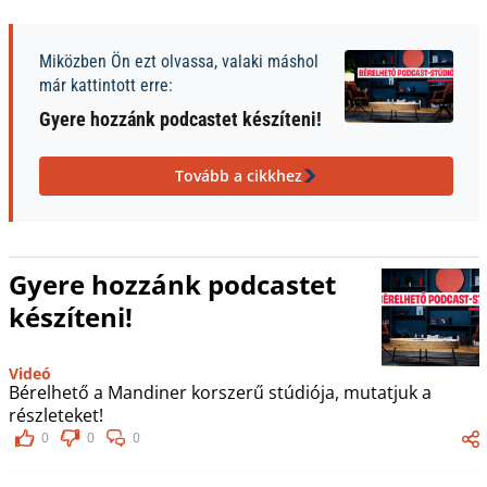
Miközben Ön ezt olvassa, valaki máshol
már kattintott erre:
Gyere hozzánk podcastet készíteni!
Tovább a cikkhez
Gyere hozzánk podcastet
készíteni!
Videó
Bérelhető a Mandiner korszerű stúdiója, mutatjuk a
részleteket!
0
0
0