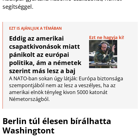
segítséggel.
EZT IS AJÁNLJUK A TÉMÁBAN
Eddig az amerikai
Ezt ne hagyja ki!
csapatkivonások miatt
pánikolt az európai
politika, ám a németek
szerint más lesz a baj
A NATO-ban sokan úgy látják: Európa biztonsága
szempontjából nem az lesz a veszélyes, ha az
amerikai elnök tényleg kivon 5000 katonát
Németországból.
Berlin túl élesen bírálhatta
Washingtont