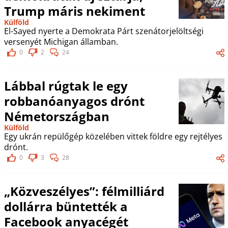
Trump máris nekiment
Külföld
El-Sayed nyerte a Demokrata Párt szenátorjelöltségi
versenyét Michigan államban.
0
2
24
Lábbal rúgtak le egy
robbanóanyagos drónt
Németországban
Külföld
Egy ukrán repülőgép közelében vittek földre egy rejtélyes
drónt.
0
3
28
„Közveszélyes”: félmilliárd
dollárra büntették a
Facebook anyacégét