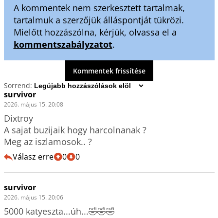
A kommentek nem szerkesztett tartalmak,
tartalmuk a szerzőjük álláspontját tükrözi.
Mielőtt hozzászólna, kérjük, olvassa el a
kommentszabályzatot
.
Kommentek frissítése
Sorrend:
survivor
2026. május 15. 20:08
Dixtroy

A sajat buzijaik hogy harcolnanak ?

Meg az iszlamosok.. ?
Válasz erre
0
0
survivor
2026. május 15. 20:06
5000 katyeszta...úh...🤣🤣🤣