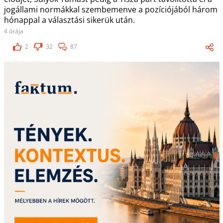
jogállami normákkal szembemenve a pozíciójából három
hónappal a választási sikerük után.
4 órája
2
32
87