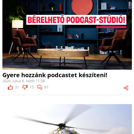
Gyere hozzánk podcastet készíteni!
2026. július 6. hétfő 11:58
31
15
97