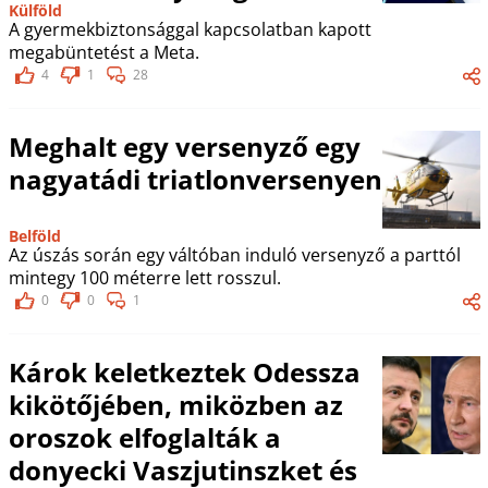
Külföld
A gyermekbiztonsággal kapcsolatban kapott
megabüntetést a Meta.
4
1
28
Meghalt egy versenyző egy
nagyatádi triatlonversenyen
Belföld
Az úszás során egy váltóban induló versenyző a parttól
mintegy 100 méterre lett rosszul.
0
0
1
Károk keletkeztek Odessza
kikötőjében, miközben az
oroszok elfoglalták a
donyecki Vaszjutinszket és