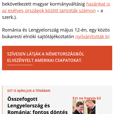
bekövetkezett magyar kormányváltásig
hazánkat is
az esélyes országok között tartották számon
– a
szerk.).
Románia és Lengyelország május 12-én, egy közös
bukaresti elnöki sajtótájékoztatón
nyilvánították ki
:
SZÍVESEN LÁTJÁK A NÉMETORSZÁGBÓL
ELVEZÉNYELT AMERIKAI CSAPATOKAT.
EZT IS AJÁNLJUK A TÉMÁBAN
Összefogott
Ezt ne hagyja ki!
Lengyelország és
Románia: fontos döntés