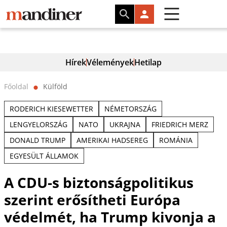
Hírek
Vélemények
Hetilap
Főoldal
Külföld
⬤
RODERICH KIESEWETTER
NÉMETORSZÁG
LENGYELORSZÁG
NATO
UKRAJNA
FRIEDRICH MERZ
DONALD TRUMP
AMERIKAI HADSEREG
ROMÁNIA
EGYESÜLT ÁLLAMOK
A CDU-s biztonságpolitikus
szerint erősítheti Európa
védelmét, ha Trump kivonja a