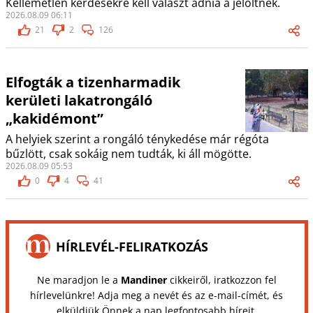
Kellemetlen kérdésekre kell választ adnia a jelöltnek.
2026.08.09 06:11
21
2
126
Elfogták a tizenharmadik
kerületi lakatrongáló
„kakidémont”
A helyiek szerint a rongáló ténykedése már régóta
bűzlött, csak sokáig nem tudták, ki áll mögötte.
2026.08.09 05:53
0
4
41
HÍRLEVÉL-FELIRATKOZÁS
Ne maradjon le a
Mandiner
cikkeiről, iratkozzon fel
hírlevelünkre! Adja meg a nevét és az e-mail-címét, és
elküldjük Önnek a nap legfontosabb híreit.