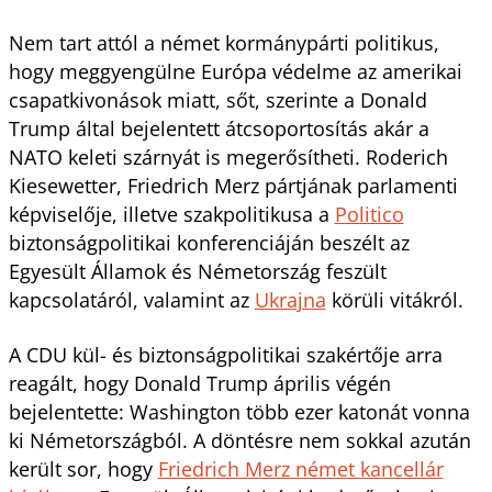
Nem tart attól a német kormánypárti politikus,
hogy meggyengülne Európa védelme az amerikai
csapatkivonások miatt, sőt, szerinte a Donald
Trump által bejelentett átcsoportosítás akár a
NATO keleti szárnyát is megerősítheti. Roderich
Kiesewetter, Friedrich Merz pártjának parlamenti
képviselője, illetve szakpolitikusa a
Politico
biztonságpolitikai konferenciáján beszélt az
Egyesült Államok és Németország feszült
kapcsolatáról, valamint az
Ukrajna
körüli vitákról.
A CDU kül- és biztonságpolitikai szakértője arra
reagált, hogy Donald Trump április végén
bejelentette: Washington több ezer katonát vonna
ki Németországból. A döntésre nem sokkal azután
került sor, hogy
Friedrich Merz német kancellár