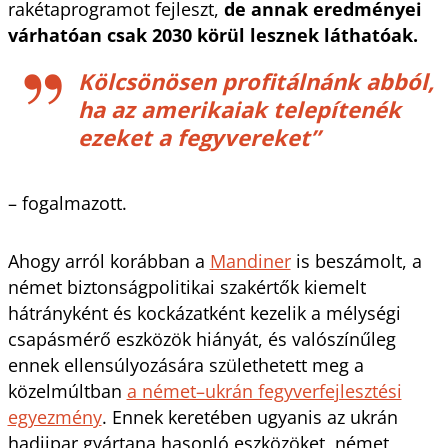
rakétaprogramot fejleszt,
de annak eredményei
várhatóan csak 2030 körül lesznek láthatóak.
Kölcsönösen profitálnánk abból,
ha az amerikaiak telepítenék
ezeket a fegyvereket”
– fogalmazott.
Ahogy arról korábban a
Mandiner
is beszámolt, a
német biztonságpolitikai szakértők kiemelt
hátrányként és kockázatként kezelik a mélységi
csapásmérő eszközök hiányát, és valószínűleg
ennek ellensúlyozására születhetett meg a
közelmúltban
a német–ukrán fegyverfejlesztési
egyezmény
. Ennek keretében ugyanis az ukrán
hadiipar gyártana hasonló eszközöket, német