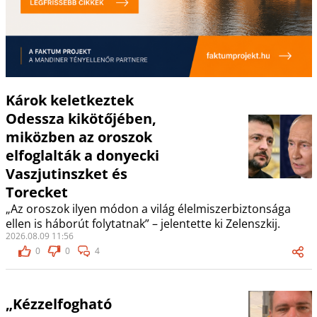
Károk keletkeztek
Odessza kikötőjében,
miközben az oroszok
elfoglalták a donyecki
Vaszjutinszket és
Torecket
„Az oroszok ilyen módon a világ élelmiszerbiztonsága
ellen is háborút folytatnak” – jelentette ki Zelenszkij.
2026.08.09 11:56
0
0
4
„Kézzelfogható