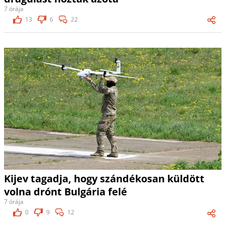
7 órája
13
6
22
Kijev tagadja, hogy szándékosan küldött
volna drónt Bulgária felé
7 órája
0
9
12