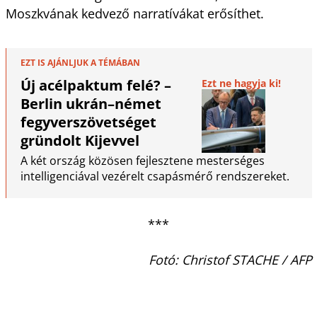
Moszkvának kedvező narratívákat erősíthet.
EZT IS AJÁNLJUK A TÉMÁBAN
Új acélpaktum felé? –
Ezt ne hagyja ki!
Berlin ukrán–német
fegyverszövetséget
gründolt Kijevvel
A két ország közösen fejlesztene mesterséges
intelligenciával vezérelt csapásmérő rendszereket.
***
Fotó: Christof STACHE / AFP