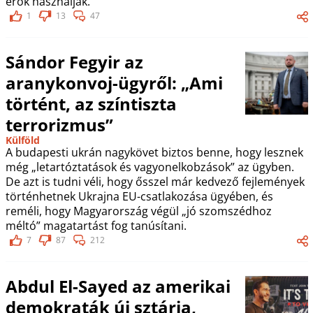
erők használják.
1
13
47
Sándor Fegyir az
aranykonvoj-ügyről: „Ami
történt, az színtiszta
terrorizmus”
Külföld
A budapesti ukrán nagykövet biztos benne, hogy lesznek
még „letartóztatások és vagyonelkobzások” az ügyben.
De azt is tudni véli, hogy ősszel már kedvező fejlemények
történhetnek Ukrajna EU-csatlakozása ügyében, és
reméli, hogy Magyarország végül „jó szomszédhoz
méltó” magatartást fog tanúsítani.
7
87
212
Abdul El-Sayed az amerikai
demokraták új sztárja,