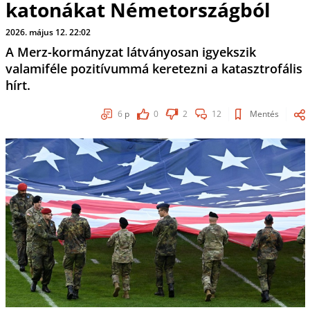
katonákat Németországból
2026. május 12. 22:02
A Merz-kormányzat látványosan igyekszik
valamiféle pozitívummá keretezni a katasztrofális
hírt.
6
p
0
2
12
Mentés