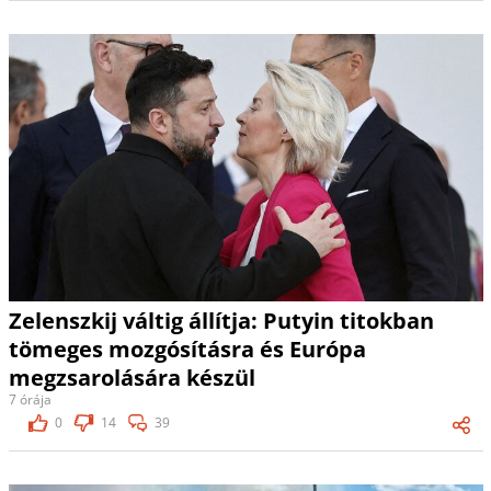
Zelenszkij váltig állítja: Putyin titokban
tömeges mozgósításra és Európa
megzsarolására készül
7 órája
0
14
39