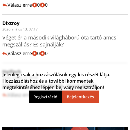
Válasz erre
0
0
Dixtroy
2026. május 13. 07:17
Véget ér a második világháború óta tartó amcsi 
megszállás? És sajnálják?
Válasz erre
0
0
Haifisch
Jelenleg csak a hozzászólások egy kis részét látja.
2026. május 13. 06:08
Hozzászóláshoz és a további kommentek
Szánalmas német idióták. Hajrá AFD!@
megtekintéséhez lépjen be, vagy regisztráljon!
Válasz erre
0
0
Regisztráció
Bejelentkezés