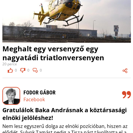
Meghalt egy versenyző egy
nagyatádi triatlonversenyen
20 perce
0
0
0
FODOR GÁBOR
Facebook
Gratulálok Baka Andrásnak a köztársasági
elnöki jelöléshez!
Nem lesz egyszerű dolga az elnöki pozícióban, hiszen az
elődjét, Sulyok Tamást pedig a Tisza párt távolította el a