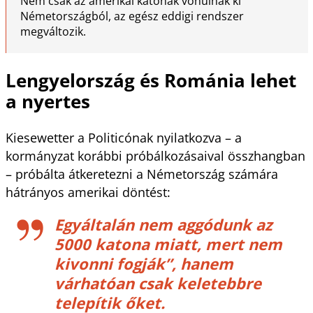
Nem csak az amerikai katonák vonulnak ki
Németországból, az egész eddigi rendszer
megváltozik.
Lengyelország és Románia lehet
a nyertes
Kiesewetter a Politicónak nyilatkozva – a
kormányzat korábbi próbálkozásaival összhangban
– próbálta átkeretezni a Németország számára
hátrányos amerikai döntést:
Egyáltalán nem aggódunk az
5000 katona miatt, mert nem
kivonni fogják”, hanem
várhatóan csak keletebbre
telepítik őket.