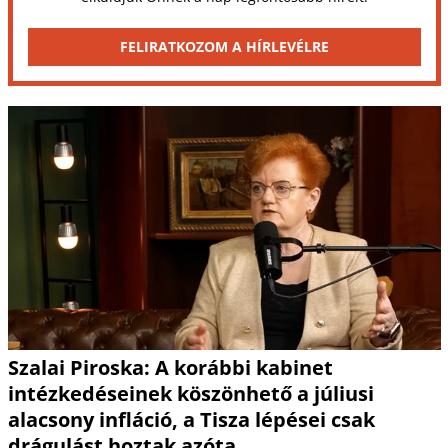
FELIRATKOZOM A HÍRLEVÉLRE
Szalai Piroska: A korábbi kabinet
intézkedéseinek köszönhető a júliusi
alacsony infláció, a Tisza lépései csak
drágulást hoztak azóta