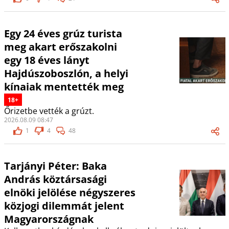
Egy 24 éves grúz turista
meg akart erőszakolni
egy 18 éves lányt
Hajdúszoboszlón, a helyi
kínaiak mentették meg
18+
Őrizetbe vették a grúzt.
2026.08.09 08:47
1
4
48
Tarjányi Péter: Baka
András köztársasági
elnöki jelölése négyszeres
közjogi dilemmát jelent
Magyarországnak