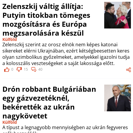
Zelenszkij váltig állítja:
Putyin titokban tömeges
mozgósításra és Európa
megzsarolására készül
Külföld
Zelenszkij szerint az orosz elnök nem képes katonai
sikereket elérni Ukrajnában, ezért kétségbeesetten keres
olyan szimbolikus győzelmeket, amelyekkel igazolni tudja
a kolosszális veszteségeket a saját lakossága előtt.
0
15
40
Drón robbant Bulgáriában
egy gázvezetéknél,
bekérették az ukrán
nagykövetet
Külföld
A típust a legnagyobb mennyiségben az ukrán fegyveres