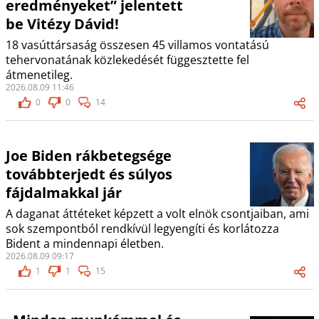
eredményeket” jelentett
be Vitézy Dávid!
18 vasúttársaság összesen 45 villamos vontatású
tehervonatának közlekedését függesztette fel
átmenetileg.
2026.08.09 11:46
0
0
14
Joe Biden rákbetegsége
továbbterjedt és súlyos
fájdalmakkal jár
A daganat áttéteket képzett a volt elnök csontjaiban, ami
sok szempontból rendkívül legyengíti és korlátozza
Bident a mindennapi életben.
2026.08.09 09:17
1
1
15