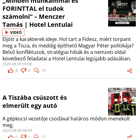
„Minden munkámmal és
FORINTTAL el tudok
számolni” – Menczer
Tamás | Hotel Lentulai
VIDEÓ
Eljött a karakterek ideje. Hol tart a Fidesz, miért torpant
meg a Tisza, és meddig építhető Magyar Péter politikája?
Belső konfliktusok, stratégiai hibák és a nemzeti oldal
következő feladatai a Hotel Lentulai legújabb adásában.
2026.08.09 09:06
8
0
19
A Tiszába csúszott és
elmerült egy autó
A gépkocsi vezetője csodával határos módon menekült
meg.
2026.08.09 08:59
0
1
21