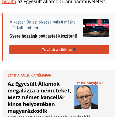
bírálta
az Egyesült Államok iráni hadműveleteit.
Miközben Ön ezt olvassa, valaki máshol
már kattintott erre:
Gyere hozzánk podcastet készíteni!
Tovább a cikkhez
EZT IS AJÁNLJUK A TÉMÁBAN
Az Egyesült Államok
Ezt ne hagyja ki!
megalázza a németeket,
Merz német kancellár
kínos helyzetében
magyarázkodik