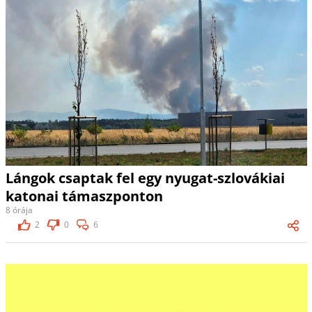
Lángok csaptak fel egy nyugat-szlovákiai
katonai támaszponton
8 órája
2
0
6