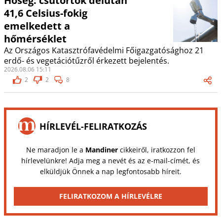
Hőség: csütörtök délután
41,6 Celsius-fokig
emelkedett a
hőmérséklet
Az Országos Katasztrófavédelmi Főigazgatósághoz 21
erdő- és vegetációtűzről érkezett bejelentés.
2026.08.06 15:11
2
2
8
HÍRLEVÉL-FELIRATKOZÁS
Ne maradjon le a
Mandiner
cikkeiről, iratkozzon fel
hírlevelünkre! Adja meg a nevét és az e-mail-címét, és
elküldjük Önnek a nap legfontosabb híreit.
FELIRATKOZOM A HÍRLEVÉLRE