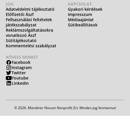
JOG
KAPCSOLAT
Adatvédelmi tájékoztató
Gyakori kérdések
Előfizetői Ászf
Impresszum
Felhasználási feltételek
Médiaajánlat
Játékszabályzat
Sütibeállítások
Reklámszolgáltatásokra
vonatkozó Ászf
Sütitájékoztató
Kommentelési szabályzat
KÖVESS MINKET
Facebook
Instagram
Twitter
Youtube
LinkedIn
© 2026. Mandiner Novum Nonprofit Zrt. Minden jog fenntartva!