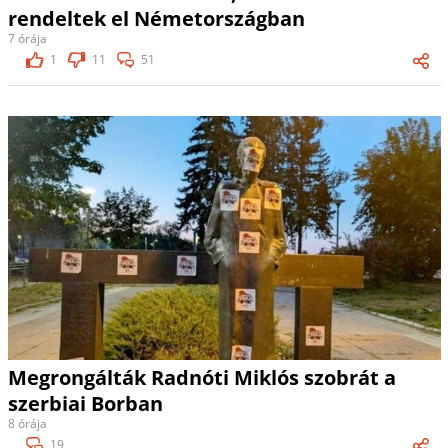
rendeltek el Németországban
7 órája
1
11
51
Megrongálták Radnóti Miklós szobrát a
szerbiai Borban
8 órája
19