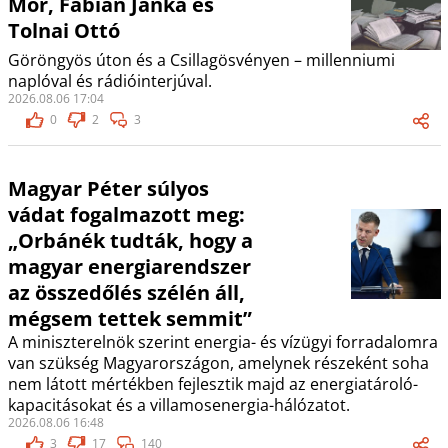
Mór, Fábián Janka és
Tolnai Ottó
Göröngyös úton és a Csillagösvényen – millenniumi
naplóval és rádióinterjúval.
2026.08.06 17:04
0
2
3
Magyar Péter súlyos
vádat fogalmazott meg:
„Orbánék tudták, hogy a
magyar energiarendszer
az összedőlés szélén áll,
mégsem tettek semmit”
A miniszterelnök szerint energia- és vízügyi forradalomra
van szükség Magyarországon, amelynek részeként soha
nem látott mértékben fejlesztik majd az energiatároló-
kapacitásokat és a villamosenergia-hálózatot.
2026.08.06 16:48
3
17
140