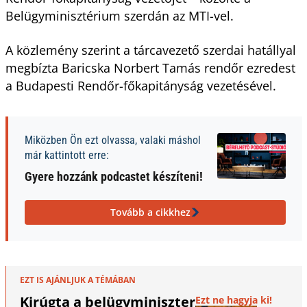
Belügyminisztérium szerdán az MTI-vel.
A közlemény szerint a tárcavezető szerdai hatállyal
megbízta Baricska Norbert Tamás rendőr ezredest
a Budapesti Rendőr-főkapitányság vezetésével.
Miközben Ön ezt olvassa, valaki máshol
már kattintott erre:
Gyere hozzánk podcastet készíteni!
Tovább a cikkhez
EZT IS AJÁNLJUK A TÉMÁBAN
Kirúgta a belügyminiszter
Ezt ne hagyja ki!