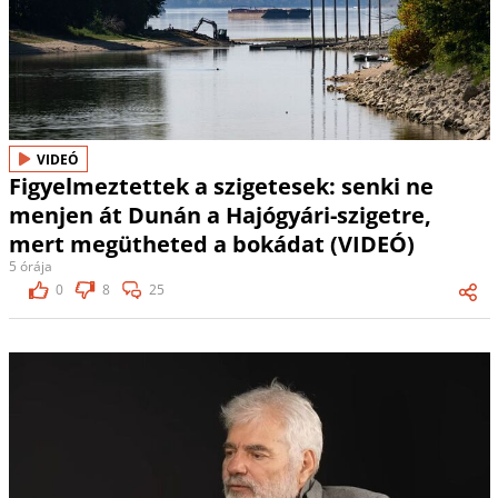
VIDEÓ
Figyelmeztettek a szigetesek: senki ne
menjen át Dunán a Hajógyári-szigetre,
mert megütheted a bokádat (VIDEÓ)
5 órája
0
8
25