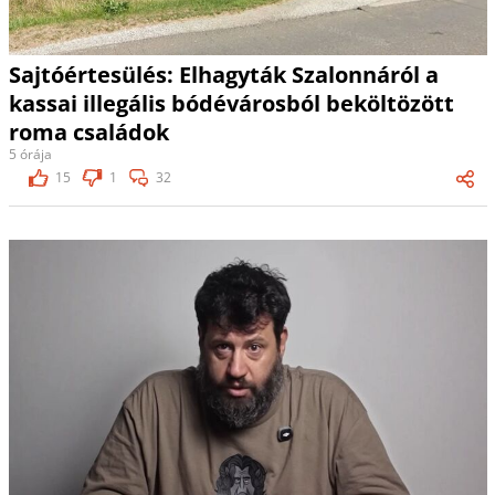
Sajtóértesülés: Elhagyták Szalonnáról a
kassai illegális bódévárosból beköltözött
roma családok
5 órája
15
1
32