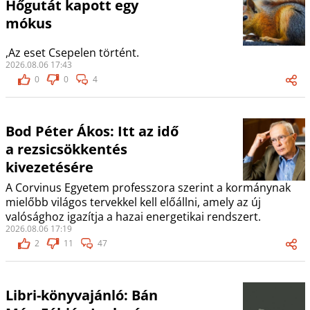
Hőgutát kapott egy
mókus
,Az eset Csepelen történt.
2026.08.06 17:43
0
0
4
Bod Péter Ákos: Itt az idő
a rezsicsökkentés
kivezetésére
A Corvinus Egyetem professzora szerint a kormánynak
mielőbb világos tervekkel kell előállni, amely az új
valósághoz igazítja a hazai energetikai rendszert.
2026.08.06 17:19
2
11
47
Libri-könyvajánló: Bán