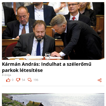
Kármán András: Indulhat a szélerőmű
parkok létesítése
4 órája
0
54
196