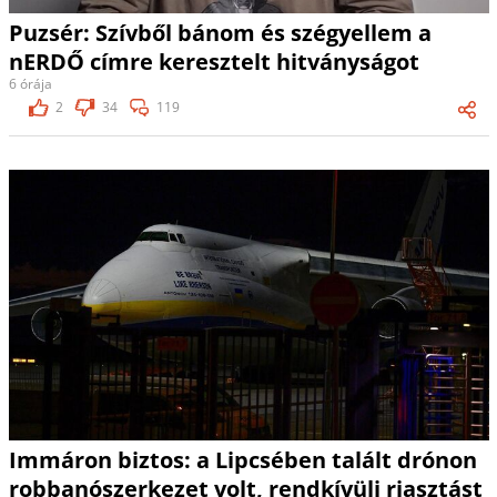
Puzsér: Szívből bánom és szégyellem a
nERDŐ címre keresztelt hitványságot
6 órája
2
34
119
Immáron biztos: a Lipcsében talált drónon
robbanószerkezet volt, rendkívüli riasztást