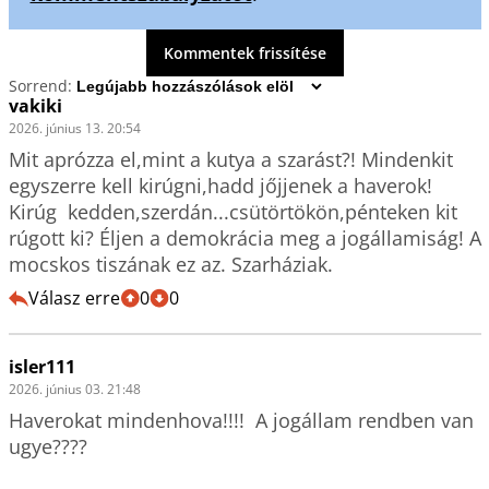
Kommentek frissítése
Sorrend:
vakiki
2026. június 13. 20:54
Mit aprózza el,mint a kutya a szarást?! Mindenkit 
egyszerre kell kirúgni,hadd jőjjenek a haverok! 
Kirúg  kedden,szerdán...csütörtökön,pénteken kit 
rúgott ki? Éljen a demokrácia meg a jogállamiság! A 
mocskos tiszának ez az. Szarháziak.
Válasz erre
0
0
isler111
2026. június 03. 21:48
Haverokat mindenhova!!!!  A jogállam rendben van 
ugye????
