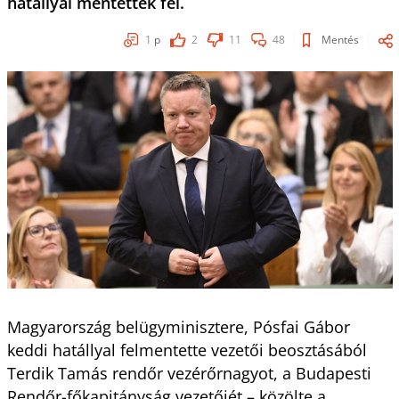
hatállyal mentették fel.
1
p
2
11
48
Mentés
Magyarország belügyminisztere, Pósfai Gábor
keddi hatállyal felmentette vezetői beosztásából
Terdik Tamás rendőr vezérőrnagyot, a Budapesti
Rendőr-főkapitányság vezetőjét – közölte a