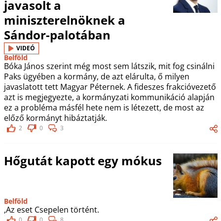
javasolt a
miniszterelnöknek a
Sándor-palotában
VIDEÓ
Belföld
Bóka János szerint még most sem látszik, mit fog csinálni
Paks ügyében a kormány, de azt elárulta, ő milyen
javaslatott tett Magyar Péternek. A fideszes frakcióvezető
azt is megjegyezte, a kormányzati kommunikáció alapján
ez a probléma másfél hete nem is létezett, de most az
előző kormányt hibáztatják.
2
0
3
Hőgutát kapott egy mókus
Belföld
,Az eset Csepelen történt.
0
0
8