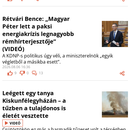
Rétvári Bence: „Magyar
Péter lett a paksi
energiakrízis legnagyobb
rémhírterjesztője”
(VIDEÓ)
A KDNP-s politikus úgy véli, a miniszterelnök „egyik
végletből a másikba esett”.
2026.08.06 16:36
9
0
13
Leégett egy tanya
Kiskunfélegyházán – a
tűzben a tulajdonos is
életét vesztette
VIDEÓ
Csütörtökön ez már a harmadik tűzeset volt a térségben.