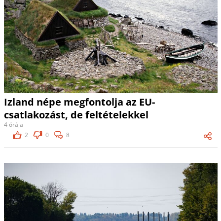
Izland népe megfontolja az EU-
csatlakozást, de feltételekkel
4 órája
2
0
8