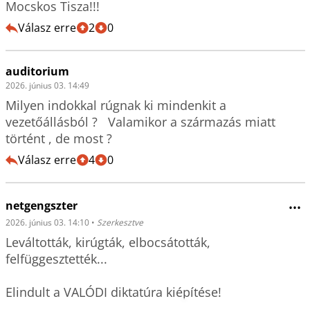
Mocskos Tisza!!!
Válasz erre
2
0
auditorium
2026. június 03. 14:49
Milyen indokkal rúgnak ki mindenkit a 
vezetőállásból ?   Valamikor a származás miatt 
történt , de most ?
Válasz erre
4
0
netgengszter
•••
2026. június 03. 14:10
•
Szerkesztve
Leváltották, kirúgták, elbocsátották, 
felfüggesztették...

Elindult a VALÓDI diktatúra kiépítése!
