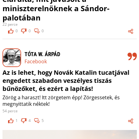
miniszterelnöknek a Sándor-
palotában
22 perce
0
0
0
TÓTA W. ÁRPÁD
Facebook
Az is lehet, hogy Novák Katalin tucatjával
engedett szabadon veszélyes tiszás
bűnözőket, és ezért a lapítás!
Zörög a haraszt! Itt zörgetem épp! Zörgessetek, és
megnyittatik néktek!
54 perce
1
4
5