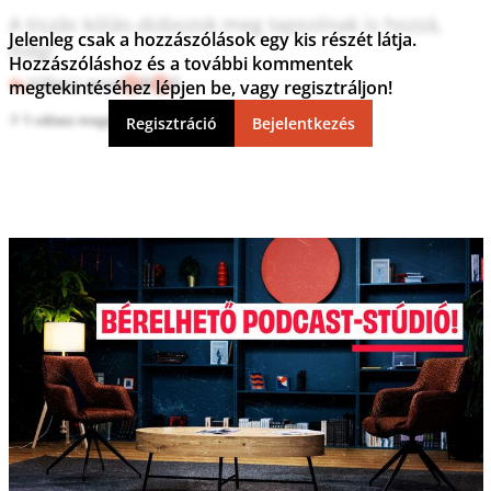
A tiszás kólás-dobozok meg tapsolnak is hozzá, 
Jelenleg csak a hozzászólások egy kis részét látja.
még!
Hozzászóláshoz és a további kommentek
Válasz erre
8
0
megtekintéséhez lépjen be, vagy regisztráljon!
1 válasz megtekintése
Regisztráció
Bejelentkezés