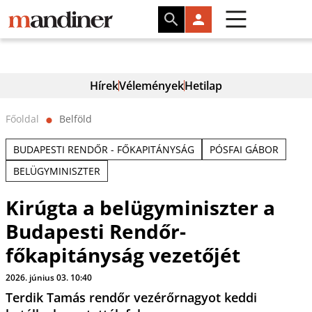
Hírek
Vélemények
Hetilap
Főoldal
Belföld
⬤
BUDAPESTI RENDŐR - FŐKAPITÁNYSÁG
PÓSFAI GÁBOR
BELÜGYMINISZTER
Kirúgta a belügyminiszter a
Budapesti Rendőr-
főkapitányság vezetőjét
2026. június 03. 10:40
Terdik Tamás rendőr vezérőrnagyot keddi