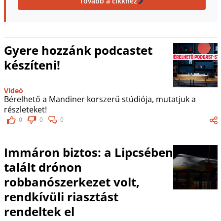
Tovább a cikkhez
Gyere hozzánk podcastet
készíteni!
Videó
Bérelhető a Mandiner korszerű stúdiója, mutatjuk a
részleteket!
0
0
0
Immáron biztos: a Lipcsében
talált drónon
robbanószerkezet volt,
rendkívüli riasztást
rendeltek el