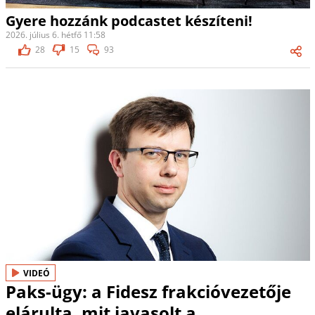
Gyere hozzánk podcastet készíteni!
2026. július 6. hétfő 11:58
28
15
93
VIDEÓ
Paks-ügy: a Fidesz frakcióvezetője
elárulta, mit javasolt a