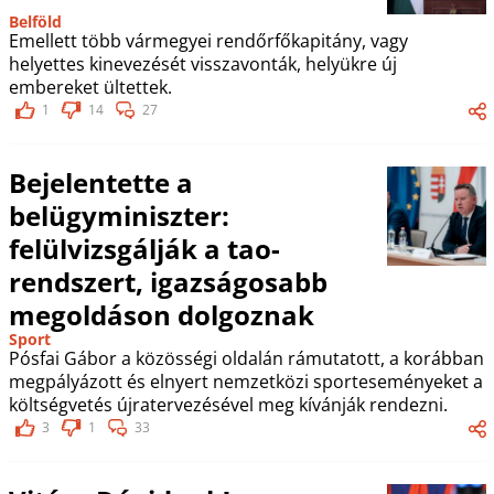
Belföld
Emellett több vármegyei rendőrfőkapitány, vagy
helyettes kinevezését visszavonták, helyükre új
embereket ültettek.
1
14
27
Bejelentette a
belügyminiszter:
felülvizsgálják a tao-
rendszert, igazságosabb
megoldáson dolgoznak
Sport
Pósfai Gábor a közösségi oldalán rámutatott, a korábban
megpályázott és elnyert nemzetközi sporteseményeket a
költségvetés újratervezésével meg kívánják rendezni.
3
1
33