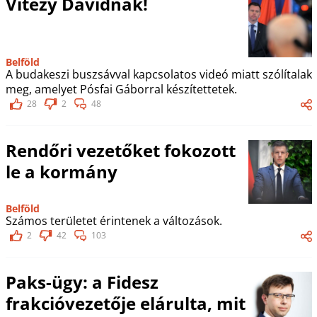
Vitézy Dávidnak!
Belföld
A budakeszi buszsávval kapcsolatos videó miatt szólítalak
meg, amelyet Pósfai Gáborral készítettetek.
28
2
48
Rendőri vezetőket fokozott
le a kormány
Belföld
Számos területet érintenek a változások.
2
42
103
Paks-ügy: a Fidesz
frakcióvezetője elárulta, mit