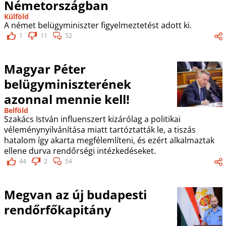
Németországban
Külföld
A német belügyminiszter figyelmeztetést adott ki.
1
11
52
Magyar Péter
belügyminiszterének
azonnal mennie kell!
Belföld
Szakács István influenszert kizárólag a politikai
véleménynyilvánítása miatt tartóztatták le, a tiszás
hatalom így akarta megfélemlíteni, és ezért alkalmaztak
ellene durva rendőrségi intézkedéseket.
44
2
54
Megvan az új budapesti
rendőrfőkapitány