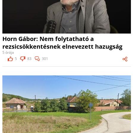
Horn Gábor: Nem folytatható a
rezsicsökkentésnek elnevezett hazugság
5 órája
5
83
301