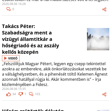
2026.08.06 16:28
0
Takács Péter:
Szabadságra ment a
vízügyi államtitkár a
hőségriadó és az aszály
kellős közepén
VIDEÓ
„Felszólítjuk Magyar Pétert, legyen egy csepp tekintettel
azokra az emberekre, akik önkorlátozásokat vezettek be
a válsághelyzetben, és a pihenését töltő Kelemen Ágnest
azonnali hatállyal rúgja ki. Akár kommentben is” – írja
közleményében a Fidesz.
2026.08.06 15:35
34
1
103