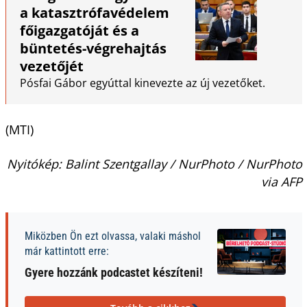
a katasztrófavédelem
főigazgatóját és a
büntetés-végrehajtás
vezetőjét
Pósfai Gábor egyúttal kinevezte az új vezetőket.
(MTI)
Nyitókép: Balint Szentgallay / NurPhoto / NurPhoto
via AFP
Miközben Ön ezt olvassa, valaki máshol
már kattintott erre:
Gyere hozzánk podcastet készíteni!