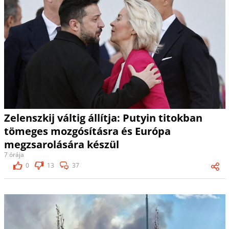
Zelenszkij váltig állítja: Putyin titokban
tömeges mozgósításra és Európa
megzsarolására készül
7 órája
0
13
37