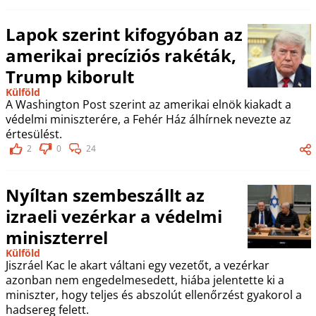
Lapok szerint kifogyóban az
amerikai precíziós rakéták,
Trump kiborult
Külföld
A Washington Post szerint az amerikai elnök kiakadt a
védelmi miniszterére, a Fehér Ház álhírnek nevezte az
értesülést.
2
0
24
Nyíltan szembeszállt az
izraeli vezérkar a védelmi
miniszterrel
Külföld
Jiszráel Kac le akart váltani egy vezetőt, a vezérkar
azonban nem engedelmesedett, hiába jelentette ki a
miniszter, hogy teljes és abszolút ellenőrzést gyakorol a
hadsereg felett.