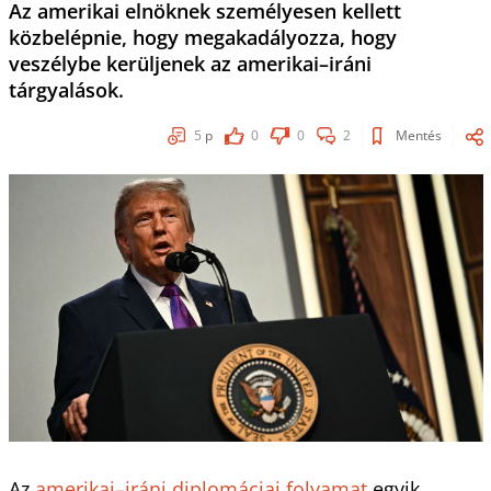
Az amerikai elnöknek személyesen kellett
közbelépnie, hogy megakadályozza, hogy
veszélybe kerüljenek az amerikai–iráni
tárgyalások.
5
p
0
0
2
Mentés
Az
amerikai–iráni diplomáciai folyamat
egyik