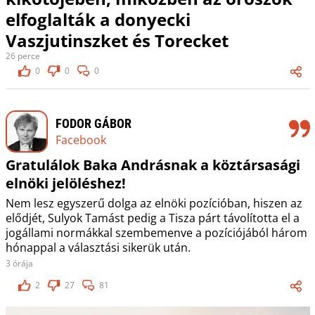
elfoglalták a donyecki
Vaszjutinszket és Torecket
26 perce
0
0
0
FODOR GÁBOR
Facebook
Gratulálok Baka Andrásnak a köztársasági
elnöki jelöléshez!
Nem lesz egyszerű dolga az elnöki pozícióban, hiszen az
elődjét, Sulyok Tamást pedig a Tisza párt távolította el a
jogállami normákkal szembemenve a pozíciójából három
hónappal a választási sikerük után.
3 órája
2
27
81