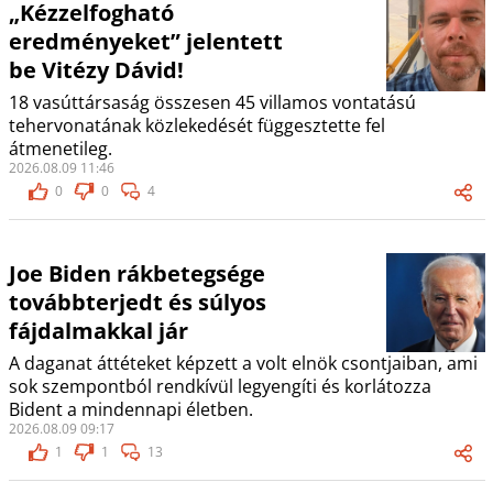
„Kézzelfogható
eredményeket” jelentett
be Vitézy Dávid!
18 vasúttársaság összesen 45 villamos vontatású
tehervonatának közlekedését függesztette fel
átmenetileg.
2026.08.09 11:46
0
0
4
Joe Biden rákbetegsége
továbbterjedt és súlyos
fájdalmakkal jár
A daganat áttéteket képzett a volt elnök csontjaiban, ami
sok szempontból rendkívül legyengíti és korlátozza
Bident a mindennapi életben.
2026.08.09 09:17
1
1
13