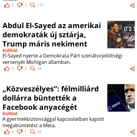
2
3
131
Abdul El-Sayed az amerikai
demokraták új sztárja,
Trump máris nekiment
Külföld
El-Sayed nyerte a Demokrata Párt szenátorjelöltségi
versenyét Michigan államban.
0
2
24
„Közveszélyes”: félmilliárd
dollárra büntették a
Facebook anyacégét
Külföld
A gyermekbiztonsággal kapcsolatban kapott
megabüntetést a Meta.
4
1
28