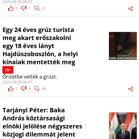
2026.08.09 08:59
0
1
21
Egy 24 éves grúz turista
meg akart erőszakolni
egy 18 éves lányt
Hajdúszoboszlón, a helyi
kínaiak mentették meg
18+
Őrizetbe vették a grúzt.
2026.08.09 08:47
1
4
46
Tarjányi Péter: Baka
András köztársasági
elnöki jelölése négyszeres
közjogi dilemmát jelent