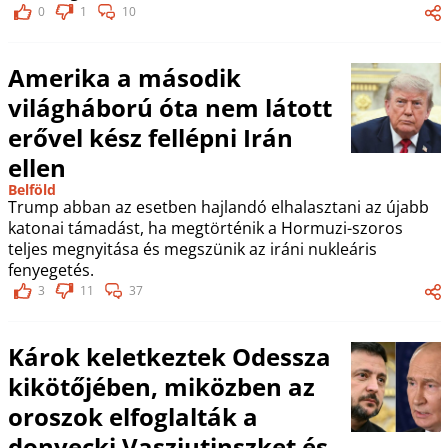
0
1
10
Amerika a második
világháború óta nem látott
erővel kész fellépni Irán
ellen
Belföld
Trump abban az esetben hajlandó elhalasztani az újabb
katonai támadást, ha megtörténik a Hormuzi-szoros
teljes megnyitása és megszünik az iráni nukleáris
fenyegetés.
3
11
37
Károk keletkeztek Odessza
kikötőjében, miközben az
oroszok elfoglalták a
donyecki Vaszjutinszket és