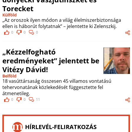
Torecket
Külföld
„Az oroszok ilyen módon a világ élelmiszerbiztonsága
ellen is háborút folytatnak” – jelentette ki Zelenszkij.
0
0
0
„Kézzelfogható
eredményeket” jelentett be
Vitézy Dávid!
Belföld
18 vasúttársaság összesen 45 villamos vontatású
tehervonatának közlekedését függesztette fel
átmenetileg.
0
0
11
HÍRLEVÉL-FELIRATKOZÁS