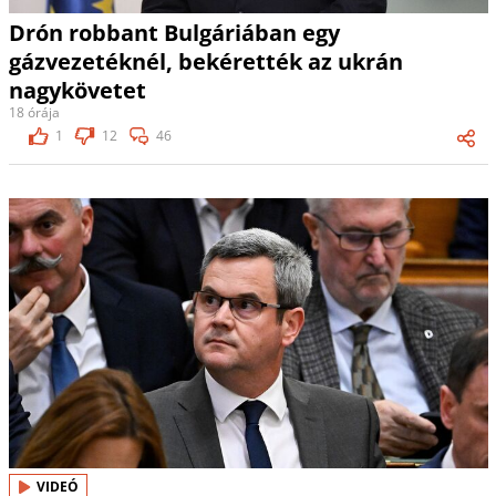
Drón robbant Bulgáriában egy
gázvezetéknél, bekérették az ukrán
nagykövetet
18 órája
1
12
46
VIDEÓ