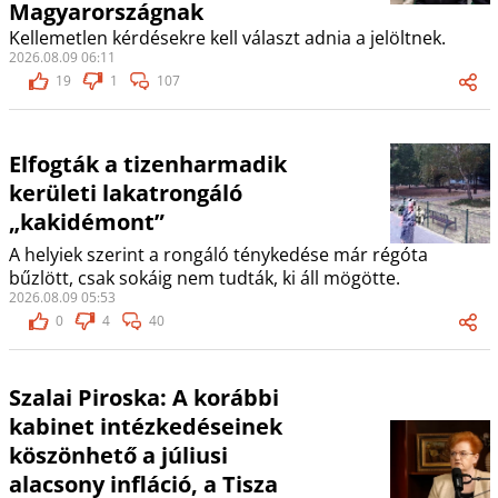
Magyarországnak
Kellemetlen kérdésekre kell választ adnia a jelöltnek.
2026.08.09 06:11
19
1
107
Elfogták a tizenharmadik
kerületi lakatrongáló
„kakidémont”
A helyiek szerint a rongáló ténykedése már régóta
bűzlött, csak sokáig nem tudták, ki áll mögötte.
2026.08.09 05:53
0
4
40
Szalai Piroska: A korábbi
kabinet intézkedéseinek
köszönhető a júliusi
alacsony infláció, a Tisza