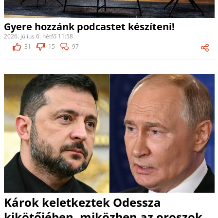
Gyere hozzánk podcastet készíteni!
2026. július 6. hétfő 11:58
31
15
97
Károk keletkeztek Odessza
kikötőjében, miközben az oroszok