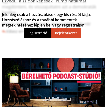
Egyedül a zsidók képesek Trump hatalmát 
megdönteni, és visszajuttatni azt a demokraták 
kezébe...

Jelenleg csak a hozzászólások egy kis részét látja.
Hozzászóláshoz és a további kommentek
Meg is teszik - Orbánt is elmeszelték nálunk!
megtekintéséhez lépjen be, vagy regisztráljon!
Válasz erre
0
0
Regisztráció
Bejelentkezés