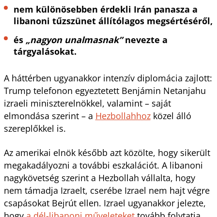
nem különösebben érdekli Irán panasza a
libanoni tűzszünet állítólagos megsértéséről,
és
„nagyon unalmasnak”
nevezte a
tárgyalásokat.
A háttérben ugyanakkor intenzív diplomácia zajlott:
Trump telefonon egyeztetett Benjámin Netanjahu
izraeli miniszterelnökkel, valamint – saját
elmondása szerint – a
Hezbollahhoz
közel álló
szereplőkkel is.
Az amerikai elnök később azt közölte, hogy sikerült
megakadályozni a további eszkalációt. A libanoni
nagykövetség szerint a Hezbollah vállalta, hogy
nem támadja Izraelt, cserébe Izrael nem hajt végre
csapásokat Bejrút ellen. Izrael ugyanakkor jelezte,
hogy
a dél-libanoni műveleteket
tovább folytatja.