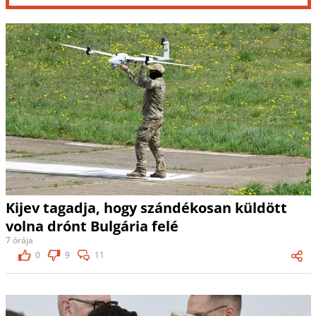
Kijev tagadja, hogy szándékosan küldött
volna drónt Bulgária felé
7 órája
0
9
11