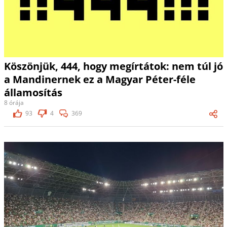
Köszönjük, 444, hogy megírtátok: nem túl jó
a Mandinernek ez a Magyar Péter-féle
államosítás
8 órája
93
4
369