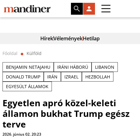
Hírek
Vélemények
Hetilap
Főoldal
Külföld
⬤
BENJAMIN NETAJAHU
IRÁNI HÁBORÚ
LIBANON
DONALD TRUMP
IRÁN
IZRAEL
HEZBOLLAH
EGYESÜLT ÁLLAMOK
Egyetlen apró közel-keleti
államon bukhat Trump egész
terve
2026. június 02. 20:23