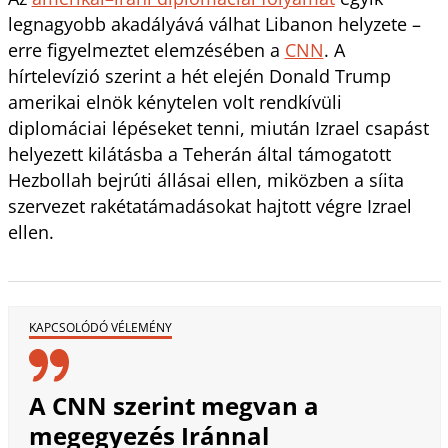
legnagyobb akadályává válhat Libanon helyzete –
erre figyelmeztet elemzésében a
CNN
. A
hírtelevízió szerint a hét elején Donald Trump
amerikai elnök kénytelen volt rendkívüli
diplomáciai lépéseket tenni, miután Izrael csapást
helyezett kilátásba a Teherán által támogatott
Hezbollah bejrúti állásai ellen, miközben a síita
szervezet rakétatámadásokat hajtott végre Izrael
ellen.
KAPCSOLÓDÓ VÉLEMÉNY
A CNN szerint megvan a
megegyezés Iránnal