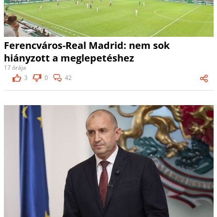
Ferencváros-Real Madrid: nem sok
hiányzott a meglepetéshez
17 órája
3
0
42