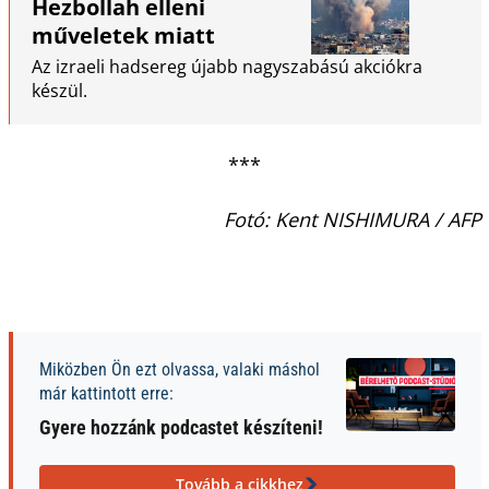
Hezbollah elleni
műveletek miatt
Az izraeli hadsereg újabb nagyszabású akciókra
készül.
***
Fotó: Kent NISHIMURA / AFP
Miközben Ön ezt olvassa, valaki máshol
már kattintott erre:
Gyere hozzánk podcastet készíteni!
Tovább a cikkhez