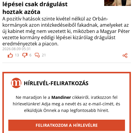
lépései csak drágulást
hoztak azóta
A pozitív hatások szinte kivétel nélkül az Orbán-
kormányok azon intézkedéseiből fakadnak, amelyeket az
új kabinet még nem vezetett ki, miközben a Magyar Péter
vezette kormány eddigi lépései kizárólag drágulást
eredményeztek a piacon.
2026.08.09 05:31
13
6
21
HÍRLEVÉL-FELIRATKOZÁS
Ne maradjon le a
Mandiner
cikkeiről, iratkozzon fel
hírlevelünkre! Adja meg a nevét és az e-mail-címét, és
elküldjük Önnek a nap legfontosabb híreit.
FELIRATKOZOM A HÍRLEVÉLRE