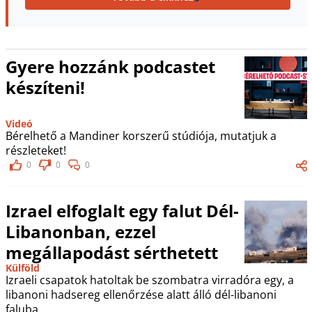
Gyere hozzánk podcastet
készíteni!
Videó
Bérelhető a Mandiner korszerű stúdiója, mutatjuk a
részleteket!
0
0
0
Izrael elfoglalt egy falut Dél-
Libanonban, ezzel
megállapodást sérthetett
Külföld
Izraeli csapatok hatoltak be szombatra virradóra egy, a
libanoni hadsereg ellenőrzése alatt álló dél-libanoni
faluba.