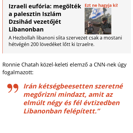
Izraeli eufória: megölték
Ezt ne hagyja ki!
a palesztin Iszlám
Dzsihád vezetőjét
Libanonban
A Hezbollah libanoni síita szervezet csak a mostani
hétvégén 200 lövedéket lőtt ki Izraelre.
Ronnie Chatah közel-keleti elemző a CNN-nek úgy
fogalmazott:
Irán kétségbeesetten szeretné
megőrizni mindazt, amit az
elmúlt négy és fél évtizedben
Libanonban felépített.”