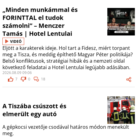
„Minden munkámmal és
FORINTTAL el tudok
számolni” – Menczer
Tamás | Hotel Lentulai
VIDEÓ
Eljött a karakterek ideje. Hol tart a Fidesz, miért torpant
meg a Tisza, és meddig építhető Magyar Péter politikája?
Belső konfliktusok, stratégiai hibák és a nemzeti oldal
következő feladatai a Hotel Lentulai legújabb adásában.
2026.08.09 09:06
7
0
18
A Tiszába csúszott és
elmerült egy autó
A gépkocsi vezetője csodával határos módon menekült
meg.