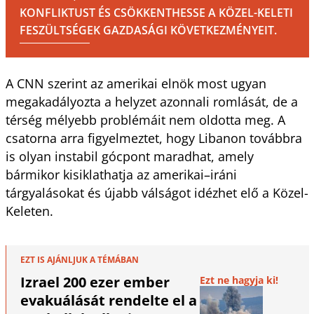
KONFLIKTUST ÉS CSÖKKENTHESSE A KÖZEL-KELETI
FESZÜLTSÉGEK GAZDASÁGI KÖVETKEZMÉNYEIT.
A CNN szerint az amerikai elnök most ugyan
megakadályozta a helyzet azonnali romlását, de a
térség mélyebb problémáit nem oldotta meg. A
csatorna arra figyelmeztet, hogy Libanon továbbra
is olyan instabil gócpont maradhat, amely
bármikor kisiklathatja az amerikai–iráni
tárgyalásokat és újabb válságot idézhet elő a Közel-
Keleten.
EZT IS AJÁNLJUK A TÉMÁBAN
Izrael 200 ezer ember
Ezt ne hagyja ki!
evakuálását rendelte el a