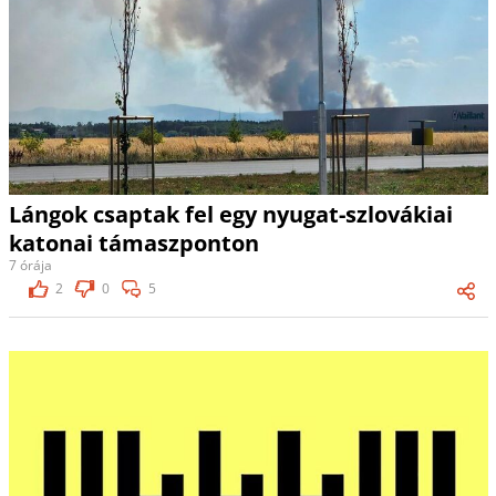
Lángok csaptak fel egy nyugat-szlovákiai
katonai támaszponton
7 órája
2
0
5