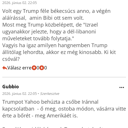
2026. június 02. 22:05
Volt egy Trump féle békecsúcs anno, a végén 
aláírással,  amin Bibi ott sem volt.

Most meg Trump közbelépett, de "Izrael 
ugyanakkor jelezte, hogy a dél-libanoni 
műveleteket tovább folytatja."

Vagyis ha igaz amilyen hangnemben Trump 
állitólag lehordta, akkor ez még kinosabb. Ki kit 
csóvál?
Válasz erre
0
0
Gubbio
•••
2026. június 02. 22:05
•
Szerkesztve
Trumpot Yahoo behúzta a csőbe Iránnal 
kapcsolatban  - ő meg, ostoba módon, vásárra vitte 
érte a bőrét - meg Amerikáét is.
