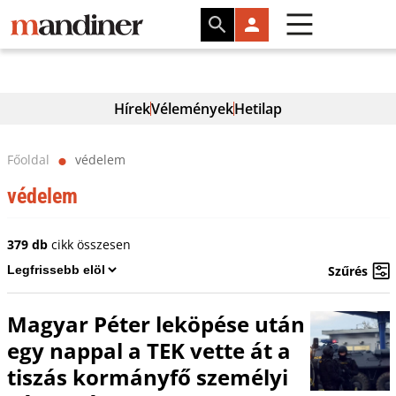
Hírek
Vélemények
Hetilap
Főoldal
védelem
⬤
védelem
379 db
cikk összesen
Szűrés
Magyar Péter leköpése után
egy nappal a TEK vette át a
tiszás kormányfő személyi