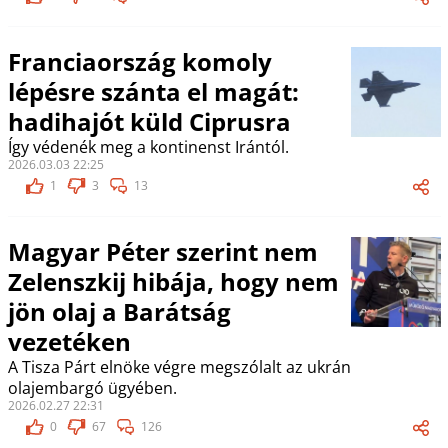
Franciaország komoly
lépésre szánta el magát:
hadihajót küld Ciprusra
Így védenék meg a kontinenst Irántól.
2026.03.03 22:25
1
3
13
Magyar Péter szerint nem
Zelenszkij hibája, hogy nem
jön olaj a Barátság
vezetéken
A Tisza Párt elnöke végre megszólalt az ukrán
olajembargó ügyében.
2026.02.27 22:31
0
67
126