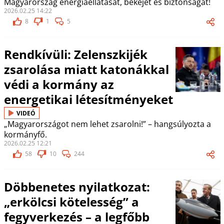
Magyarország energiaellátását, békéjét és biztonságát!
2026.02.25 14:22
8
1
5
Rendkívüli: Zelenszkijék
zsarolása miatt katonákkal
védi a kormány az
energetikai létesítményeket
VIDEÓ
„Magyarországot nem lehet zsarolni!” – hangsúlyozta a
kormányfő.
2026.02.25 12:21
58
10
244
Döbbenetes nyilatkozat:
„erkölcsi kötelesség” a
fegyverkezés – a legfőbb