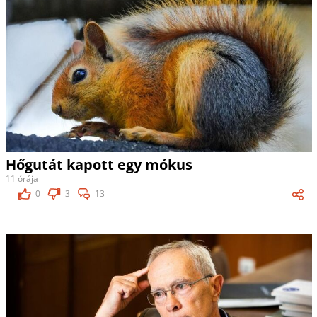
Hőgutát kapott egy mókus
11 órája
0
3
13