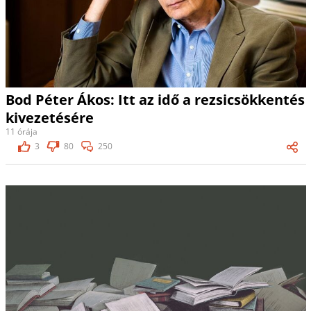
Bod Péter Ákos: Itt az idő a rezsicsökkentés
kivezetésére
11 órája
3
80
250