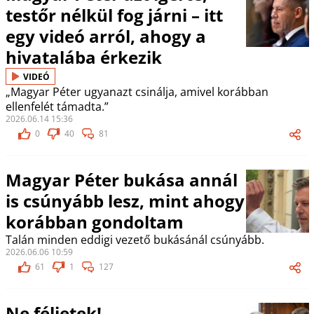
testőr nélkül fog járni – itt
egy videó arról, ahogy a
hivatalába érkezik
VIDEÓ
„Magyar Péter ugyanazt csinálja, amivel korábban
ellenfelét támadta.”
2026.06.14 15:36
0
40
81
Magyar Péter bukása annál
is csúnyább lesz, mint ahogy
korábban gondoltam
Talán minden eddigi vezető bukásánál csúnyább.
2026.06.06 10:59
61
1
127
Ne féljetek!