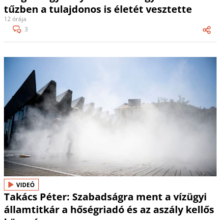
tűzben a tulajdonos is életét vesztette
12 órája
3
VIDEÓ
Takács Péter: Szabadságra ment a vízügyi
államtitkár a hőségriadó és az aszály kellős