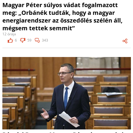
Magyar Péter súlyos vádat fogalmazott
meg: „Orbánék tudták, hogy a magyar
energiarendszer az összedőlés szélén áll,
mégsem tettek semmit”
12 órája
6
59
343