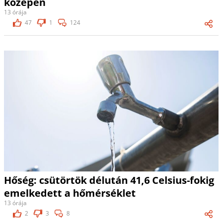
közepén
13 órája
47
1
124
Hőség: csütörtök délután 41,6 Celsius-fokig
emelkedett a hőmérséklet
13 órája
2
3
8