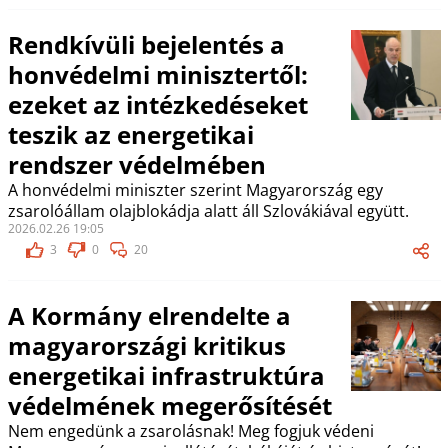
Rendkívüli bejelentés a
honvédelmi minisztertől:
ezeket az intézkedéseket
teszik az energetikai
rendszer védelmében
A honvédelmi miniszter szerint Magyarország egy
zsarolóállam olajblokádja alatt áll Szlovákiával együtt.
2026.02.26 19:05
3
0
20
A Kormány elrendelte a
magyarországi kritikus
energetikai infrastruktúra
védelmének megerősítését
Nem engedünk a zsarolásnak! Meg fogjuk védeni