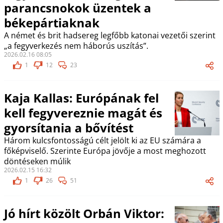
parancsnokok üzentek a
békepártiaknak
A német és brit hadsereg legfőbb katonai vezetői szerint
„a fegyverkezés nem háborús uszítás”.
2026.02.16 08:05
1
12
23
Kaja Kallas: Európának fel
kell fegyvereznie magát és
gyorsítania a bővítést
Három kulcsfontosságú célt jelölt ki az EU számára a
főképviselő. Szerinte Európa jövője a most meghozott
döntéseken múlik
2026.02.15 16:32
1
26
51
Jó hírt közölt Orbán Viktor: