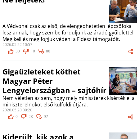
A Védvonal csak az első, de elengedhetetlen lépcsőfoka
lesz annak, hogy szembe forduljunk az áradó gyűlölettel.
Meg kell és meg fogjuk védeni a Fidesz támogatóit.
2026.05.22 10:57
33
10
88
Gigaüzleteket köthet
Magyar Péter
Lengyelországban – sajtóhír
Nem véletlen az sem, hogy mely miniszterek kísérték el a
miniszterelnököt első külföldi útjára.
2026.05.20 09:20
0
23
97
Kiderült, kik azok a