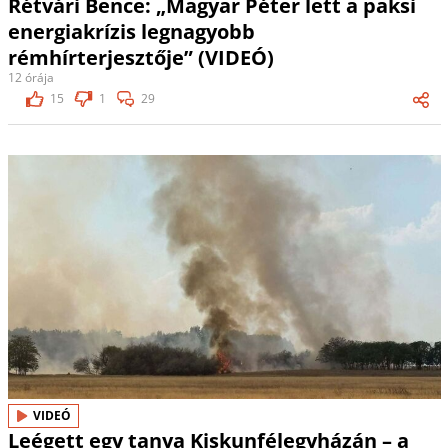
Rétvári Bence: „Magyar Péter lett a paksi
energiakrízis legnagyobb
rémhírterjesztője” (VIDEÓ)
12 órája
15
1
29
VIDEÓ
Leégett egy tanya Kiskunfélegyházán – a