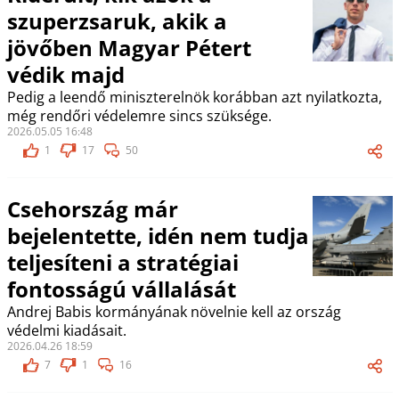
szuperzsaruk, akik a
jövőben Magyar Pétert
védik majd
Pedig a leendő miniszterelnök korábban azt nyilatkozta,
még rendőri védelemre sincs szüksége.
2026.05.05 16:48
1
17
50
Csehország már
bejelentette, idén nem tudja
teljesíteni a stratégiai
fontosságú vállalását
Andrej Babis kormányának növelnie kell az ország
védelmi kiadásait.
2026.04.26 18:59
7
1
16