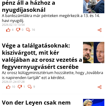
pénz áll a házhoz a
nyugdíjasoknál
A bankszámlákra már pénteken megérkezik a 13. és 14.
havi nyugdíj.
2026.02.13 13:54
4
0
16
Vége a találgatásoknak:
kiszivárgott, mit kér
valójában az orosz vezetés a
fegyvernyugvásért cserébe
Az orosz külügyminisztérium hozzátette, hogy „továbbra
is napirenden tartják” ezt a kérdést.
2026.01.24 07:28
10
1
9
Von der Leyen csak nem