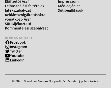
Előfizetői Ászf
Impresszum
Felhasználási feltételek
Médiaajánlat
Játékszabályzat
Sütibeállítások
Reklámszolgáltatásokra
vonatkozó Ászf
Sütitájékoztató
Kommentelési szabályzat
KÖVESS MINKET
Facebook
Instagram
Twitter
Youtube
LinkedIn
© 2026. Mandiner Novum Nonprofit Zrt. Minden jog fenntartva!