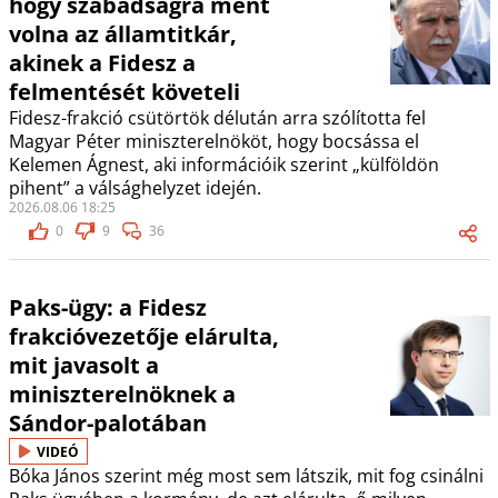
hogy szabadságra ment
volna az államtitkár,
akinek a Fidesz a
felmentését követeli
Fidesz-frakció csütörtök délután arra szólította fel
Magyar Péter miniszterelnököt, hogy bocsássa el
Kelemen Ágnest, aki információik szerint „külföldön
pihent” a válsághelyzet idején.
2026.08.06 18:25
0
9
36
Paks-ügy: a Fidesz
frakcióvezetője elárulta,
mit javasolt a
miniszterelnöknek a
Sándor-palotában
VIDEÓ
Bóka János szerint még most sem látszik, mit fog csinálni