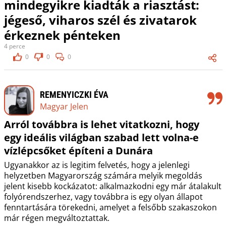
mindegyikre kiadták a riasztást:
jégeső, viharos szél és zivatarok
érkeznek pénteken
4 perce
0
0
0
REMENYICZKI ÉVA
Magyar Jelen
Arról továbbra is lehet vitatkozni, hogy
egy ideális világban szabad lett volna-e
vízlépcsőket építeni a Dunára
Ugyanakkor az is legitim felvetés, hogy a jelenlegi
helyzetben Magyarország számára melyik megoldás
jelent kisebb kockázatot: alkalmazkodni egy már átalakult
folyórendszerhez, vagy továbbra is egy olyan állapot
fenntartására törekedni, amelyet a felsőbb szakaszokon
már régen megváltoztattak.