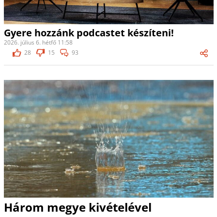
Gyere hozzánk podcastet készíteni!
2026. július 6. hétfő 11:58
28
15
93
Három megye kivételével