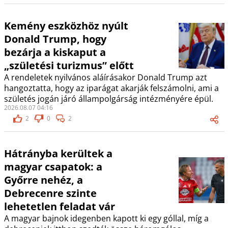
Kemény eszközhöz nyúlt
Donald Trump, hogy
bezárja a kiskaput a
„születési turizmus” előtt
A rendeletek nyilvános aláírásakor Donald Trump azt
hangoztatta, hogy az iparágat akarják felszámolni, ami a
születés jogán járó állampolgárság intézményére épül.
2026.08.07 04:16
2
0
2
Hátrányba kerültek a
magyar csapatok: a
Győrre nehéz, a
Debrecenre szinte
lehetetlen feladat vár
A magyar bajnok idegenben kapott ki egy góllal, míg a