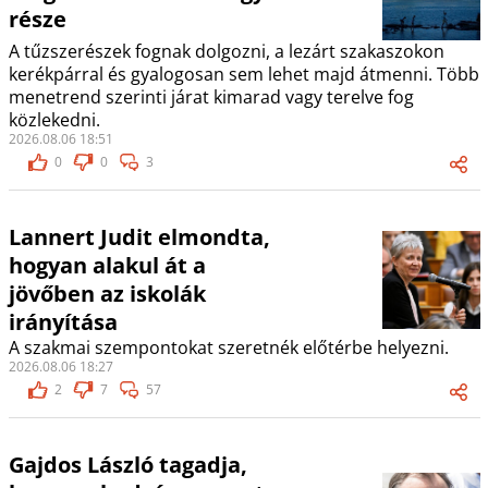
része
A tűzszerészek fognak dolgozni, a lezárt szakaszokon
kerékpárral és gyalogosan sem lehet majd átmenni. Több
menetrend szerinti járat kimarad vagy terelve fog
közlekedni.
2026.08.06 18:51
0
0
3
Lannert Judit elmondta,
hogyan alakul át a
jövőben az iskolák
irányítása
A szakmai szempontokat szeretnék előtérbe helyezni.
2026.08.06 18:27
2
7
57
Gajdos László tagadja,