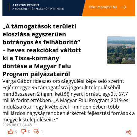
„A támogatások területi
eloszlása egyszerűen
botrányos és felháborító”
– heves reakciókat váltott
ki a Tisza-kormány
döntése a Magyar Falu
Program pályázatairól
Varga Gábor fideszes országgyűlési képviselő szerint
Fejér megye 95 támogatásra jogosult településéből
mindösszesen 2 (igen, kettő!) nyert forrást, együtt 67,7
millió forint értékben. „A Magyar Falu Program 2019-es
indulása óta – egy kivételével – minden évben több
milliárdos nagyságrendben érkeztek fejlesztési források a
megye kistelepüléseire.”
2026.08.07 04:48
0
0
1