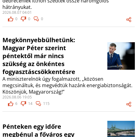
debreceniek itthon szedték össze háromgólos
hátrányukat.
2026.08.07 04:01
0
0
0
Megkönnyebbülhetünk:
Magyar Péter szerint
péntektől már nincs
szükség az önkéntes
fogyasztáscsökkentésre
A miniszterelnök úgy fogalmazott, „közösen
megcsináltuk, és megvédtük hazánk energiabiztonságát.
Köszönjük, Magyarország!”
2026.08.06 19:05
6
14
115
Pénteken egy időre
megbénul a főváros egy