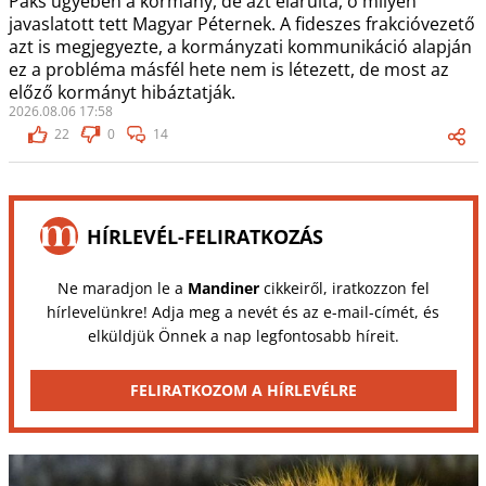
Paks ügyében a kormány, de azt elárulta, ő milyen
javaslatott tett Magyar Péternek. A fideszes frakcióvezető
azt is megjegyezte, a kormányzati kommunikáció alapján
ez a probléma másfél hete nem is létezett, de most az
előző kormányt hibáztatják.
2026.08.06 17:58
22
0
14
HÍRLEVÉL-FELIRATKOZÁS
Ne maradjon le a
Mandiner
cikkeiről, iratkozzon fel
hírlevelünkre! Adja meg a nevét és az e-mail-címét, és
elküldjük Önnek a nap legfontosabb híreit.
FELIRATKOZOM A HÍRLEVÉLRE