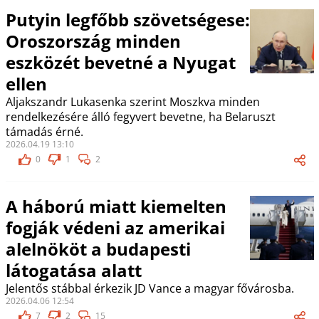
Putyin legfőbb szövetségese:
Oroszország minden
eszközét bevetné a Nyugat
ellen
Aljakszandr Lukasenka szerint Moszkva minden
rendelkezésére álló fegyvert bevetne, ha Belaruszt
támadás érné.
2026.04.19 13:10
0
1
2
A háború miatt kiemelten
fogják védeni az amerikai
alelnököt a budapesti
látogatása alatt
Jelentős stábbal érkezik JD Vance a magyar fővárosba.
2026.04.06 12:54
7
2
15