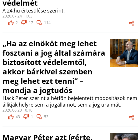
védelmét
A 24.hu értesülése szerint.
2026.07.24 11:03
2
17
114
„Ha az elnököt meg lehet
fosztani a jog által számára
biztosított védelemtől,
akkor bárkivel szemben
meg lehet ezt tenni” –
mondja a jogtudós
Hack Péter szerint a hétfőn bejelentett módosítások nem
állítják helyre sem a jogállamot, sem a jog uralmát.
2026.06.23 10:10
43
1
53
Magyar Péter azt ígérte,