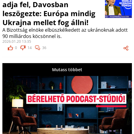
adja fel, Davosban
leszögezte: Európa mindig
Ukrajna mellet fog állni!
A Bizottság elnöke elbüszkélkedett az ukránoknak adott
90 milliárdos köcsönnel is.
2026.01.20 13:35
0
14
36
Mutass többet