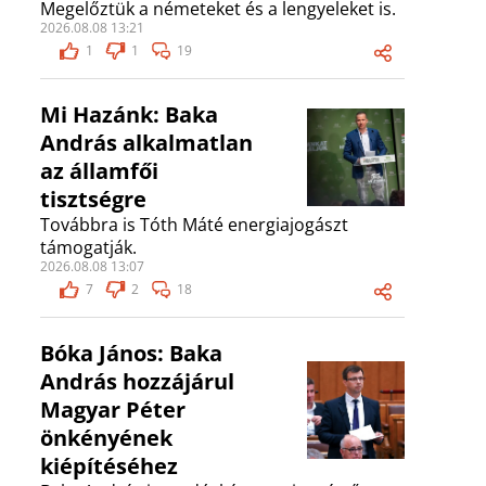
Megelőztük a németeket és a lengyeleket is.
2026.08.08 13:21
1
1
19
Mi Hazánk: Baka
András alkalmatlan
az államfői
tisztségre
Továbbra is Tóth Máté energiajogászt
támogatják.
2026.08.08 13:07
7
2
18
Bóka János: Baka
András hozzájárul
Magyar Péter
önkényének
kiépítéséhez