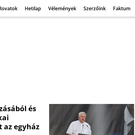
Rovatok
Hetilap
Vélemények
Szerzőink
Faktum
ásából és
kai
t az egyház