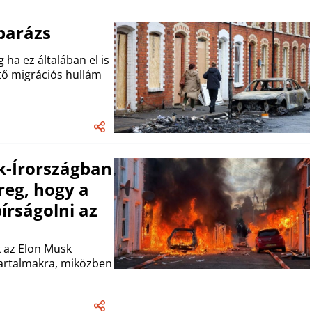
 parázs
 ha ez általában el is
ntő migrációs hullám
k-Írországban
reg, hogy a
rságolni az
k az Elon Musk
tartalmakra, miközben