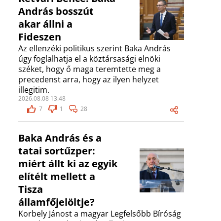
András bosszút
akar állni a
Fideszen
Az ellenzéki politikus szerint Baka András
úgy foglalhatja el a köztársasági elnöki
széket, hogy ő maga teremtette meg a
precedenst arra, hogy az ilyen helyzet
illegitim.
2026.08.08 13:48
7
1
28
Baka András és a
tatai sortűzper:
miért állt ki az egyik
elítélt mellett a
Tisza
államfőjelöltje?
Korbely Jánost a magyar Legfelsőbb Bíróság