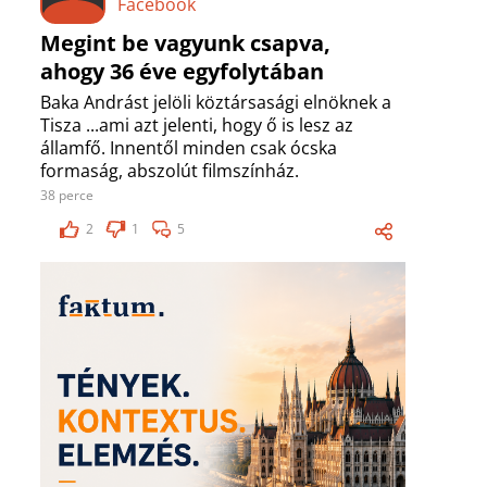
Facebook
Megint be vagyunk csapva,
ahogy 36 éve egyfolytában
Baka Andrást jelöli köztársasági elnöknek a
Tisza ...ami azt jelenti, hogy ő is lesz az
államfő. Innentől minden csak ócska
formaság, abszolút filmszínház.
38 perce
2
1
5