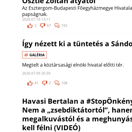
Osztie Zoltán atyától
Az Esztergom-Budapesti Főegyházmegye Hivatala l
papságnak.
2026.07.10 13:11
2
67
192
Így nézett ki a tüntetés a Sánd
GALÉRIA
Megtelt a köztársasági elnöki hivatal előtti tér.
2026.07.09 20:39
41
2
108
Havasi Bertalan a #StopÖnkény
Nem a „zsebdiktátortól”, hane
megalkuvástól és a meghunyá
kell félni (VIDEÓ)