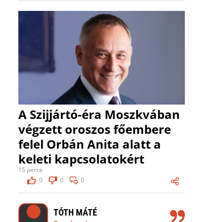
A Szijjártó-éra Moszkvában
végzett oroszos főembere
felel Orbán Anita alatt a
keleti kapcsolatokért
15 perce
0
0
0
TÓTH MÁTÉ