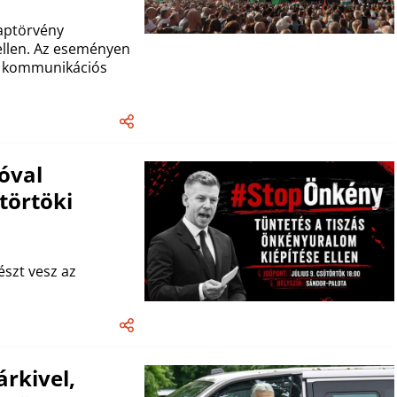
laptörvény
ellen. Az eseményen
sz kommunikációs
óval
törtöki
észt vesz az
rkivel,