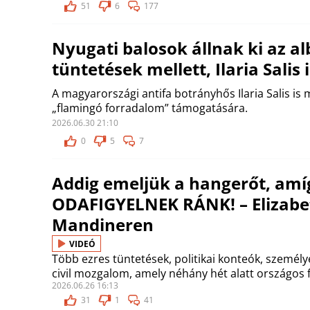
51
6
177
Nyugati balosok állnak ki az al
tüntetések mellett, Ilaria Salis
A magyarországi antifa botrányhős Ilaria Salis is
„flamingó forradalom” támogatására.
2026.06.30 21:10
0
5
7
Addig emeljük a hangerőt, amí
ODAFIGYELNEK RÁNK! – Elizabe
Mandineren
VIDEÓ
Több ezres tüntetések, politikai konteók, személ
civil mozgalom, amely néhány hét alatt országos 
2026.06.26 16:13
31
1
41