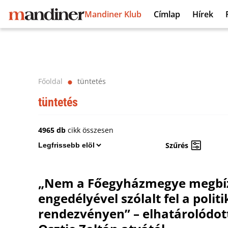
Mandiner Klub
Címlap
Hírek
Főoldal
tüntetés
⬤
tüntetés
4965 db
cikk összesen
Szűrés
„Nem a Főegyházmegye megbíz
engedélyével szólalt fel a politi
rendezvényen” – elhatárolódot