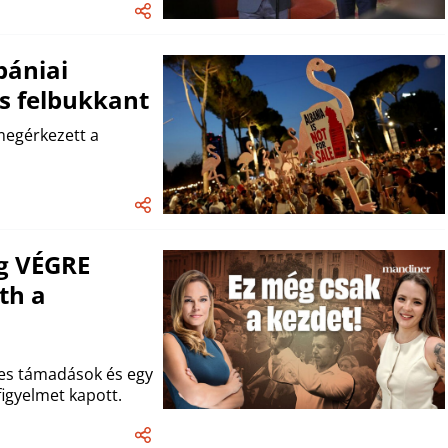
bániai
 is felbukkant
 megérkezett a
g VÉGRE
th a
yes támadások és egy
figyelmet kapott.