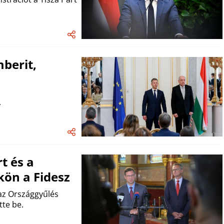
mberit,
.
t és a
kön a Fidesz
 az Országgyűlés
tte be.