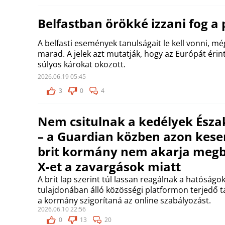
Belfastban örökké izzani fog a
A belfasti események tanulságait le kell vonni, még
marad. A jelek azt mutatják, hogy az Európát éri
súlyos károkat okozott.
2026.06.19 05:45
3
0
4
Nem csitulnak a kedélyek Észa
– a Guardian közben azon kese
brit kormány nem akarja megbí
X-et a zavargások miatt
A brit lap szerint túl lassan reagálnak a hatóságo
tulajdonában álló közösségi platformon terjedő 
a kormány szigorítaná az online szabályozást.
2026.06.10 22:56
0
13
20