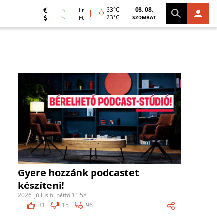
33°C
08. 08.
Ft
23°C
Ft
SZOMBAT
Gyere hozzánk podcastet
készíteni!
2026. július 6. hétfő 11:58
31
15
96