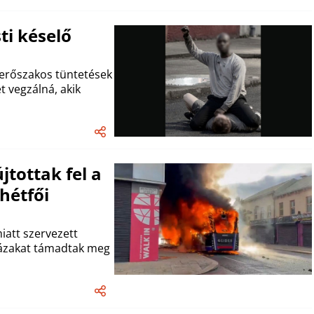
ti késelő
 erőszakos tüntetések
t vegzálná, akik
jtottak fel a
hétfői
iatt szervezett
 házakat támadtak meg