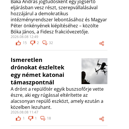
Baka András jogtudósként egy jogsértő
eljárásban vesz részt, szerepvállalásával
hozzájárul a demokratikus
intézményrendszer lebontásához és Magyar
Péter önkényének kiépítéséhez – közölte
Bóka János, a Fidesz frakcióvezetője.
2026.08.08 12:49
15
2
32
Ismeretlen
drónokat észleltek
egy német katonai
támaszpontnál
A drónt a repülőtér egyik buszsofőrje vette
észre, aki egy rúgással eltérítette az
alacsonyan repülő eszközt, amely ezután a
közelben lezuhant.
2026.08.08 11:47
1
1
18