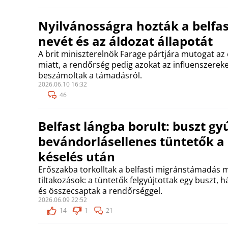
Nyilvánosságra hozták a belfas
nevét és az áldozat állapotát
A brit miniszterelnök Farage pártjára mutogat az
miatt, a rendőrség pedig azokat az influenszereke
beszámoltak a támadásról.
2026.06.10 16:32
46
Belfast lángba borult: buszt gyú
bevándorlásellenes tüntetők a 
késelés után
Erőszakba torkolltak a belfasti migránstámadás m
tiltakozások: a tüntetők felgyújtottak egy buszt,
és összecsaptak a rendőrséggel.
2026.06.09 22:52
14
1
21