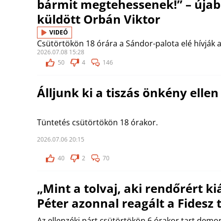
bármit megtehessenek!” – újab
küldött Orbán Viktor
VIDEÓ
Csütörtökön 18 órára a Sándor-palota elé hívják a
2026.07.08 15:28
50
4
146
Álljunk ki a tiszás önkény ellen
Tüntetés csütörtökön 18 órakor.
2026.07.06 20:15
40
2
70
„Mint a tolvaj, aki rendőrért ki
Péter azonnal reagált a Fidesz 
Az ellenzéki párt csütörtökön 6 órakor tart demon