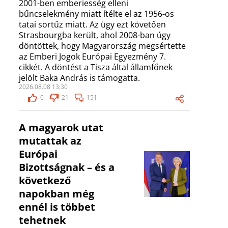
2001-ben emberiesség elleni
bűncselekmény miatt ítélte el az 1956-os
tatai sortűz miatt. Az ügy ezt követően
Strasbourgba került, ahol 2008-ban úgy
döntöttek, hogy Magyarország megsértette
az Emberi Jogok Európai Egyezmény 7.
cikkét. A döntést a Tisza által államfőnek
jelölt Baka András is támogatta.
2026.08.08 13:30
0
21
151
A magyarok utat
mutattak az
Európai
Bizottságnak – és a
következő
napokban még
ennél is többet
tehetnek