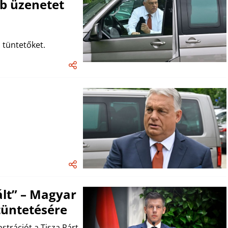
b üzenetet
 tüntetőket.
ált” – Magyar
tüntetésére
strációt a Tisza Párt