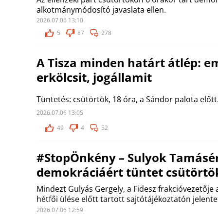
alkotmánymódosító javaslata ellen.
2026.07.06 13:10
5
87
278
A Tisza minden határt átlép: e
erkölcsit, jogállamit
Tüntetés: csütörtök, 18 óra, a Sándor palota előtt
2026.07.06 13:05
49
4
52
#StopÖnkény – Sulyok Tamásér
demokráciáért tüntet csütörtö
Mindezt Gulyás Gergely, a Fidesz frakcióvezetője
hétfői ülése előtt tartott sajtótájékoztatón jelente
2026.07.06 12:59