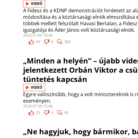
VIDEÓ
A Fidesz és a KDNP demonstrációt hirdetett az a
módosítása és a köztársasági elnök elmozdítása 
többek mellett felszólalt Havasi Bertalan, a Fide
igazgatója és Áder János volt köztársasági elnök.
2026.07.09 18:46
69
6
388
„Minden a helyén” – újabb vide
jelentkezett Orbán Viktor a csü
tüntetés kapcsán
VIDEÓ
Egyre valószínűbb, hogy a volt miniszterelnök is r
eseményen.
2026.07.09 15:46
25
3
49
„Ne hagyjuk, hogy bármikor, bá