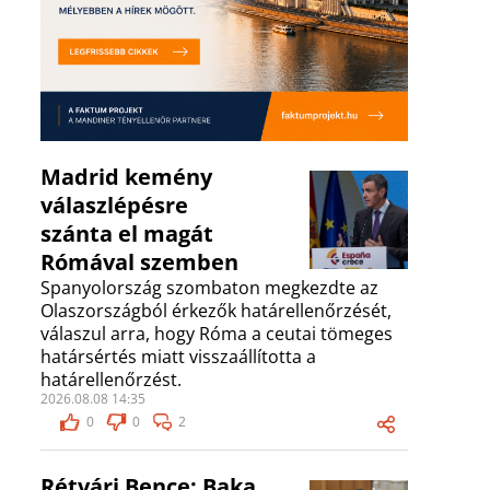
Madrid kemény
válaszlépésre
szánta el magát
Rómával szemben
Spanyolország szombaton megkezdte az
Olaszországból érkezők határellenőrzését,
válaszul arra, hogy Róma a ceutai tömeges
határsértés miatt visszaállította a
határellenőrzést.
2026.08.08 14:35
0
0
2
Rétvári Bence: Baka