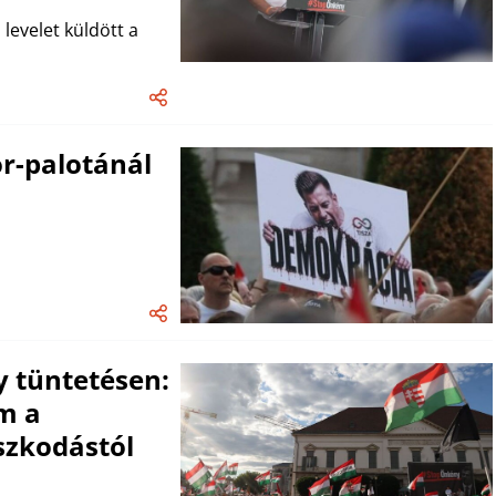
evelet küldött a
or-palotánál
 tüntetésen:
m a
szkodástól