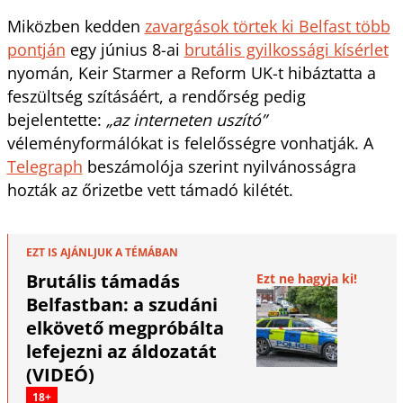
Miközben kedden
zavargások törtek ki Belfast több
pontján
egy június 8-ai
brutális gyilkossági kísérlet
nyomán, Keir Starmer a Reform UK-t hibáztatta a
feszültség szításáért, a rendőrség pedig
bejelentette:
„az interneten uszító”
véleményformálókat is felelősségre vonhatják. A
Telegraph
beszámolója szerint nyilvánosságra
hozták az őrizetbe vett támadó kilétét.
EZT IS AJÁNLJUK A TÉMÁBAN
Brutális támadás
Ezt ne hagyja ki!
Belfastban: a szudáni
elkövető megpróbálta
lefejezni az áldozatát
(VIDEÓ)
18+