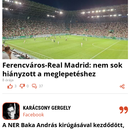
Ferencváros-Real Madrid: nem sok
hiányzott a meglepetéshez
8 órája
3
0
37
KARÁCSONY GERGELY
Facebook
A NER Baka András kirúgásával kezdődött,