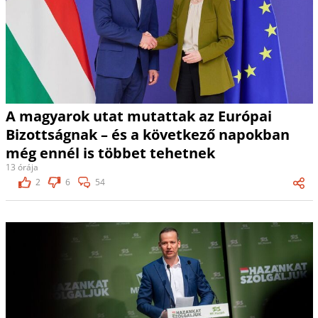
A magyarok utat mutattak az Európai
Bizottságnak – és a következő napokban
még ennél is többet tehetnek
13 órája
2
6
54