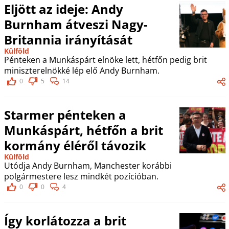
Eljött az ideje: Andy
Burnham átveszi Nagy-
Britannia irányítását
Külföld
Pénteken a Munkáspárt elnöke lett, hétfőn pedig brit
miniszterelnökké lép elő Andy Burnham.
0
5
14
Starmer pénteken a
Munkáspárt, hétfőn a brit
kormány éléről távozik
Külföld
Utódja Andy Burnham, Manchester korábbi
polgármestere lesz mindkét pozícióban.
0
0
4
Így korlátozza a brit