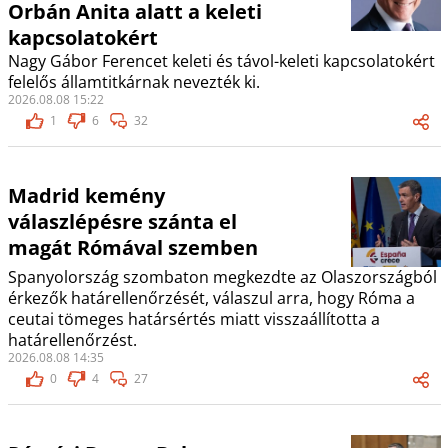
Orbán Anita alatt a keleti
kapcsolatokért
Nagy Gábor Ferencet keleti és távol-keleti kapcsolatokért
felelős államtitkárnak nevezték ki.
2026.08.08 15:22
1
6
32
Madrid kemény
válaszlépésre szánta el
magát Rómával szemben
Spanyolország szombaton megkezdte az Olaszországból
érkezők határellenőrzését, válaszul arra, hogy Róma a
ceutai tömeges határsértés miatt visszaállította a
határellenőrzést.
2026.08.08 14:35
0
4
27