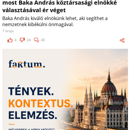
most Baka András köztársasági elnökké
választásával ér véget
Baka András kiváló elnökünk lehet, aki segíthet a
nemzetnek kibékülni önmagával.
7 órája
4
24
40