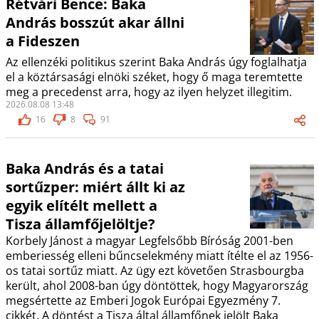
Rétvári Bence: Baka
András bosszút akar állni
a Fideszen
Az ellenzéki politikus szerint Baka András úgy foglalhatja
el a köztársasági elnöki széket, hogy ő maga teremtette
meg a precedenst arra, hogy az ilyen helyzet illegitim.
2026.08.08 13:48
16
8
91
Baka András és a tatai
sortűzper: miért állt ki az
egyik elítélt mellett a
Tisza államfőjelöltje?
Korbely Jánost a magyar Legfelsőbb Bíróság 2001-ben
emberiesség elleni bűncselekmény miatt ítélte el az 1956-
os tatai sortűz miatt. Az ügy ezt követően Strasbourgba
került, ahol 2008-ban úgy döntöttek, hogy Magyarország
megsértette az Emberi Jogok Európai Egyezmény 7.
cikkét. A döntést a Tisza által államfőnek jelölt Baka