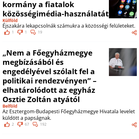
kormány a fiatalok
közösségimédia-használatát
Külföld
Éjszakára lekapcsolnák számukra a közösségi felületeket.
1
1
19
„Nem a Főegyházmegye
megbízásából és
engedélyével szólalt fel a
politikai rendezvényen” –
elhatárolódott az egyház
Osztie Zoltán atyától
Belföld
Az Esztergom-Budapesti Főegyházmegye Hivatala levelet
küldött a papságnak.
2
67
192