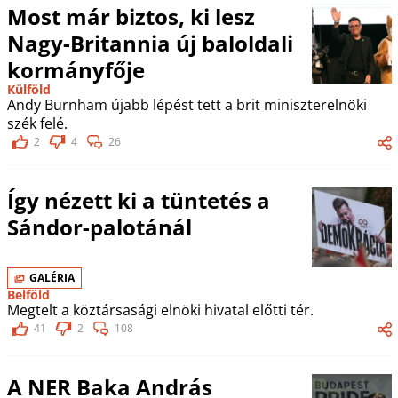
Most már biztos, ki lesz
Nagy-Britannia új baloldali
kormányfője
Külföld
Andy Burnham újabb lépést tett a brit miniszterelnöki
szék felé.
2
4
26
Így nézett ki a tüntetés a
Sándor-palotánál
GALÉRIA
Belföld
Megtelt a köztársasági elnöki hivatal előtti tér.
41
2
108
A NER Baka András