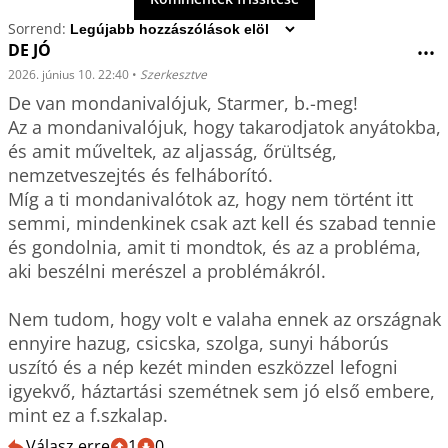
Sorrend:
DE JÓ
•••
2026. június 10. 22:40
•
Szerkesztve
De van mondanivalójuk, Starmer, b.-meg!

Az a mondanivalójuk, hogy takarodjatok anyátokba, 
és amit műveltek, az aljasság, őrültség, 
nemzetveszejtés és felháborító.

Míg a ti mondanivalótok az, hogy nem történt itt 
semmi, mindenkinek csak azt kell és szabad tennie 
és gondolnia, amit ti mondtok, és az a probléma, 
aki beszélni merészel a problémákról.

Nem tudom, hogy volt e valaha ennek az országnak 
ennyire hazug, csicska, szolga, sunyi háborús 
uszító és a nép kezét minden eszközzel lefogni 
igyekvő, háztartási szemétnek sem jó első embere, 
mint ez a f.szkalap.
Válasz erre
1
0