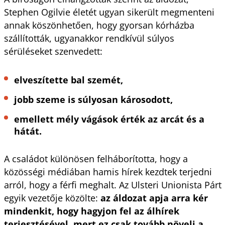
Stephen Ogilvie életét ugyan sikerült megmenteni
annak köszönhetően, hogy gyorsan kórházba
szállították, ugyanakkor rendkívül súlyos
sérüléseket szenvedett:
elveszítette bal szemét,
jobb szeme is súlyosan károsodott,
emellett mély vágások érték az arcát és a
hátát.
A családot különösen felháborította, hogy a
közösségi médiában hamis hírek kezdtek terjedni
arról, hogy a férfi meghalt. Az Ulsteri Unionista Párt
egyik vezetője közölte:
az áldozat apja arra kér
mindenkit, hogy hagyjon fel az álhírek
terjesztésével, mert ez csak tovább növeli a