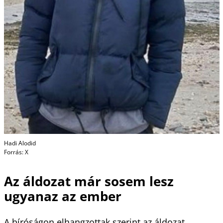
Hadi Alodid
Forrás: X
Az áldozat már sosem lesz
ugyanaz az ember
A bíróságon elhangzottak szerint az áldozat,