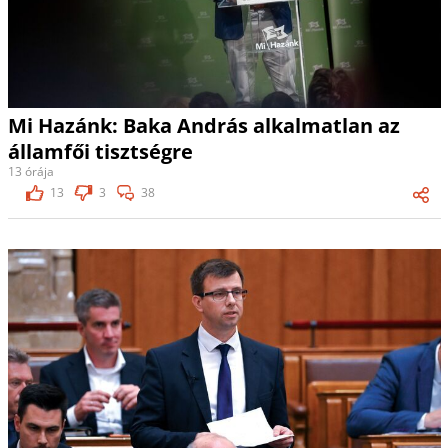
Mi Hazánk: Baka András alkalmatlan az
államfői tisztségre
13 órája
13
3
38