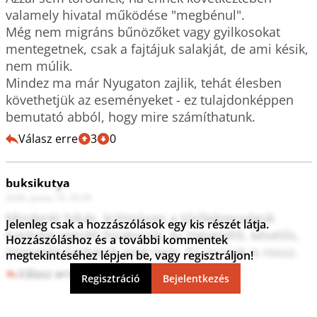
valamely hivatal működése "megbénul".

Még nem migráns bűnözőket vagy gyilkosokat 
mentegetnek, csak a fajtájuk salakját, de ami késik, 
nem múlik.

Mindez ma már Nyugaton zajlik, tehát élesben 
követhetjük az eseményeket - ez tulajdonképpen 
Válasz erre
3
0
buksikutya
2026. június 10. 20:39
Mindenki hibás, különösen a tűrőképességük 
Jelenleg csak a hozzászólások egy kis részét látja.
határáig vegzált őslakosok. Az ingyenélő, késelős, 
Hozzászóláshoz és a további kommentek
importált barbárok azok nem. Ez viccnek is rossz.
megtekintéséhez lépjen be, vagy regisztráljon!
Válasz erre
4
0
Regisztráció
Bejelentkezés