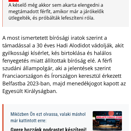
A késelő még akkor sem akarta elengedni a
megtámadott férfit, amikor már a járókelők
ütlegelték, és próbálták lefeszíteni róla.
A most ismertetett bírósági iratok szerint a
támadással a 30 éves Hadi Alodidot vádolják, akit
gyilkossági kísérlet, kés birtoklása és halálos
fenyegetés miatt állítottak bíróság elé. A férfi
szudáni állampolgár, aki a jelentések szerint
Franciaországon és Írországon keresztül érkezett
Belfastba 2023-ban, majd menedékjogot kapott az
Egyesült Királyságban.
Miközben Ön ezt olvassa, valaki máshol
már kattintott erre:
Gyere hozzánk podcastet készíteni!