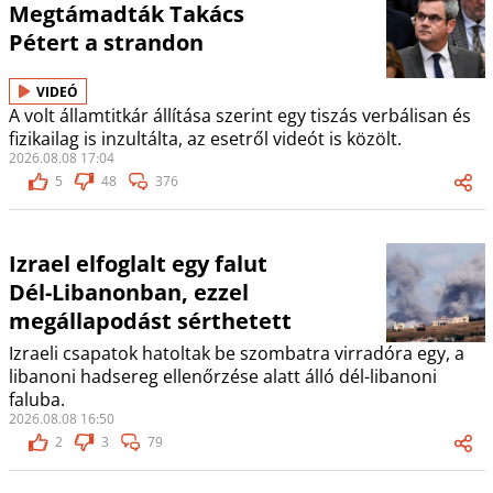
Megtámadták Takács
Pétert a strandon
VIDEÓ
A volt államtitkár állítása szerint egy tiszás verbálisan és
fizikailag is inzultálta, az esetről videót is közölt.
2026.08.08 17:04
5
48
376
Izrael elfoglalt egy falut
Dél-Libanonban, ezzel
megállapodást sérthetett
Izraeli csapatok hatoltak be szombatra virradóra egy, a
libanoni hadsereg ellenőrzése alatt álló dél-libanoni
faluba.
2026.08.08 16:50
2
3
79