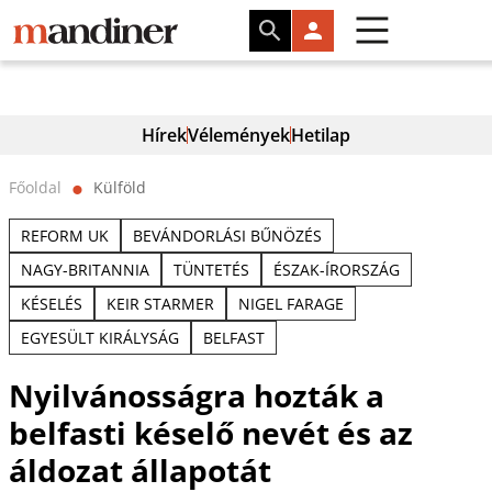
Hírek
Vélemények
Hetilap
Főoldal
Külföld
⬤
REFORM UK
BEVÁNDORLÁSI BŰNÖZÉS
NAGY-BRITANNIA
TÜNTETÉS
ÉSZAK-ÍRORSZÁG
KÉSELÉS
KEIR STARMER
NIGEL FARAGE
EGYESÜLT KIRÁLYSÁG
BELFAST
Nyilvánosságra hozták a
belfasti késelő nevét és az
áldozat állapotát