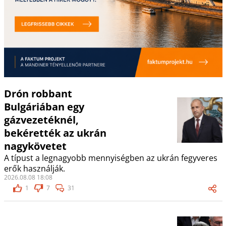
Drón robbant
Bulgáriában egy
gázvezetéknél,
bekérették az ukrán
nagykövetet
A típust a legnagyobb mennyiségben az ukrán fegyveres
erők használják.
2026.08.08 18:08
1
7
31