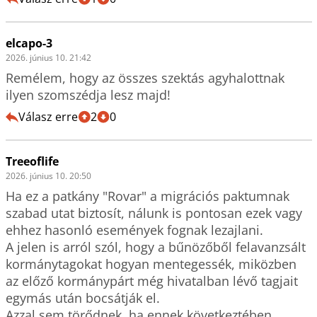
elcapo-3
2026. június 10. 21:42
Remélem, hogy az összes szektás agyhalottnak 
ilyen szomszédja lesz majd!
Válasz erre
2
0
Treeoflife
2026. június 10. 20:50
Ha ez a patkány "Rovar" a migrációs paktumnak 
szabad utat biztosít, nálunk is pontosan ezek vagy 
ehhez hasonló események fognak lezajlani.

A jelen is arról szól, hogy a bűnözőből felavanzsált 
kormánytagokat hogyan mentegessék, miközben 
az előző kormánypárt még hivatalban lévő tagjait 
egymás után bocsátják el.

Azzal sem törődnek, ha ennek következtében 