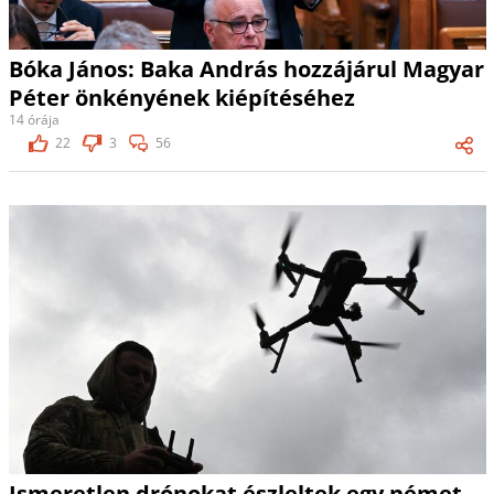
Bóka János: Baka András hozzájárul Magyar
Péter önkényének kiépítéséhez
14 órája
22
3
56
Ismeretlen drónokat észleltek egy német