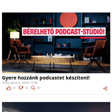
Gyere hozzánk podcastet készíteni!
2026. július 6. hétfő 11:58
31
15
97