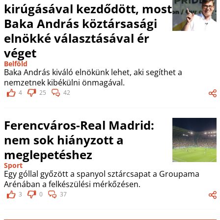
kirúgásával kezdődött, most
Baka András köztársasági
elnökké választásával ér
véget
Belföld
Baka András kiváló elnökünk lehet, aki segíthet a
nemzetnek kibékülni önmagával.
4
25
42
Ferencváros-Real Madrid:
nem sok hiányzott a
meglepetéshez
Sport
Egy góllal győzött a spanyol sztárcsapat a Groupama
Arénában a felkészülési mérkőzésen.
3
0
37