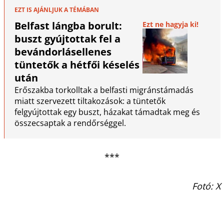
EZT IS AJÁNLJUK A TÉMÁBAN
Belfast lángba borult:
Ezt ne hagyja ki!
buszt gyújtottak fel a
bevándorlásellenes
tüntetők a hétfői késelés
után
Erőszakba torkolltak a belfasti migránstámadás
miatt szervezett tiltakozások: a tüntetők
felgyújtottak egy buszt, házakat támadtak meg és
összecsaptak a rendőrséggel.
***
Fotó: X