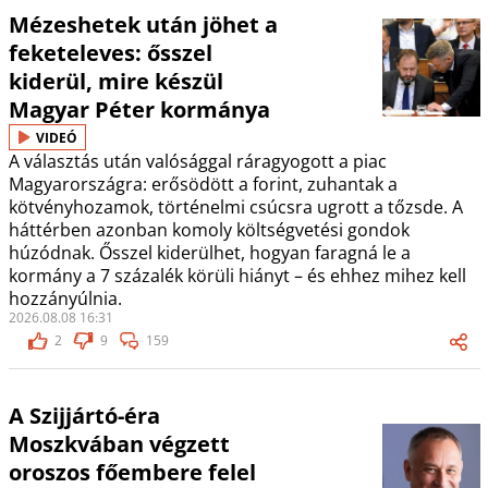
Mézeshetek után jöhet a
feketeleves: ősszel
kiderül, mire készül
Magyar Péter kormánya
VIDEÓ
A választás után valósággal ráragyogott a piac
Magyarországra: erősödött a forint, zuhantak a
kötvényhozamok, történelmi csúcsra ugrott a tőzsde. A
háttérben azonban komoly költségvetési gondok
húzódnak. Ősszel kiderülhet, hogyan faragná le a
kormány a 7 százalék körüli hiányt – és ehhez mihez kell
hozzányúlnia.
2026.08.08 16:31
2
9
159
A Szijjártó-éra
Moszkvában végzett
oroszos főembere felel