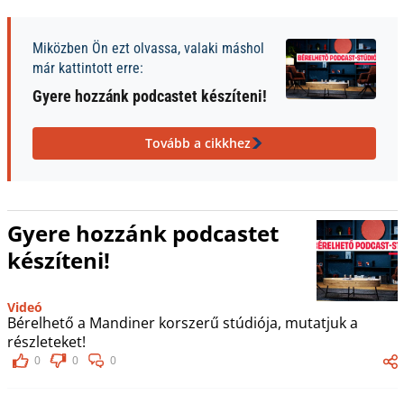
Miközben Ön ezt olvassa, valaki máshol
már kattintott erre:
Gyere hozzánk podcastet készíteni!
Tovább a cikkhez
Gyere hozzánk podcastet
készíteni!
Videó
Bérelhető a Mandiner korszerű stúdiója, mutatjuk a
részleteket!
0
0
0