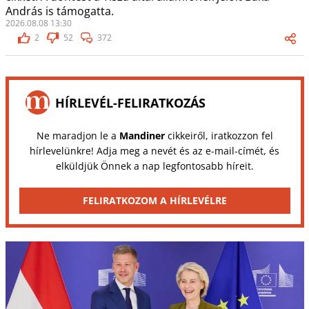
András is támogatta.
2026.08.08 13:30
2
52
372
HÍRLEVÉL-FELIRATKOZÁS
Ne maradjon le a
Mandiner
cikkeiről, iratkozzon fel
hírlevelünkre! Adja meg a nevét és az e-mail-címét, és
elküldjük Önnek a nap legfontosabb híreit.
FELIRATKOZOM A HÍRLEVÉLRE