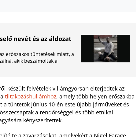
selő nevét és az áldozat
az erőszakos tüntetések miatt, a
zálná, akik beszámoltak a
ől készült felvételek villámgyorsan elterjedtek az
 a
tiltakozáshullámhoz
, amely több helyen erőszakba
nt a tüntetők június 10-én este újabb járműveket és
l, összecsaptak a rendőrséggel és több etnikai
agyására kényszerítettek.
elítélte a zavargásokat, amelyekért a Nigel Farage