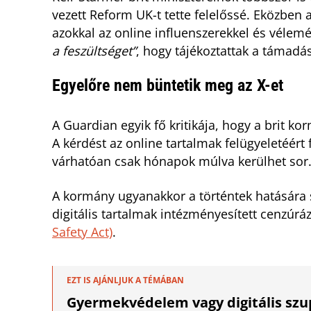
vezett Reform UK-t tette felelőssé. Eközben a
azokkal az online influenszerekkel és vélem
a feszültséget”
, hogy tájékoztattak a támadás
Egyelőre nem büntetik meg az X-et
A Guardian egyik fő kritikája, hogy a brit ko
A kérdést az online tartalmak felügyeletéért
várhatóan csak hónapok múlva kerülhet sor
A kormány ugyanakkor a történtek hatására szi
digitális tartalmak intézményesített cenzúrá
Safety Act)
.
EZT IS AJÁNLJUK A TÉMÁBAN
Gyermekvédelem vagy digitális szup