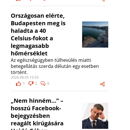
Országosan elérte,
Budapesten meg is
haladta a 40
Celsius-fokot a
legmagasabb
hőmérséklet
Az egészségügyben túlhevülés miatti
betegellátás szerda délután egy esetben
történt.
2026.08.05 15:33
1
2
6
„Nem hinném…” –
hosszú Facebook-
bejegyzésben
reagált kirúgására