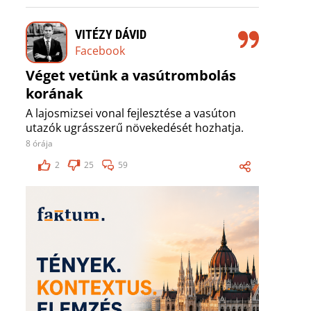
VITÉZY DÁVID
Facebook
Véget vetünk a vasútrombolás
korának
A lajosmizsei vonal fejlesztése a vasúton
utazók ugrásszerű növekedését hozhatja.
8 órája
2
25
59