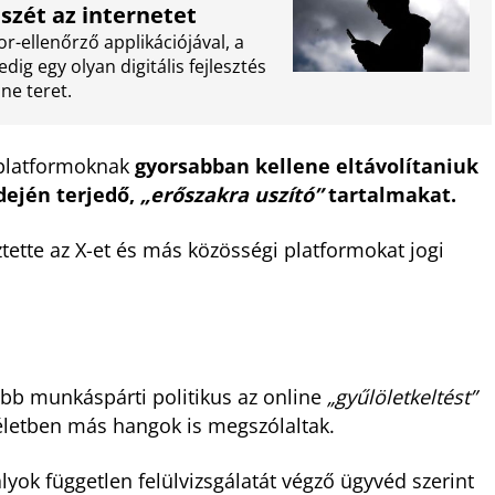
szét az internetet
or-ellenőrző applikációjával, a
g egy olyan digitális fejlesztés
ine teret.
i platformoknak
gyorsabban kellene eltávolítaniuk
dején terjedő,
„erőszakra uszító”
tartalmakat.
tette az X-et és más közösségi platformokat jogi
öbb munkáspárti politikus az online
„gyűlöletkeltést”
életben más hangok is megszólaltak.
lyok független felülvizsgálatát végző ügyvéd szerint