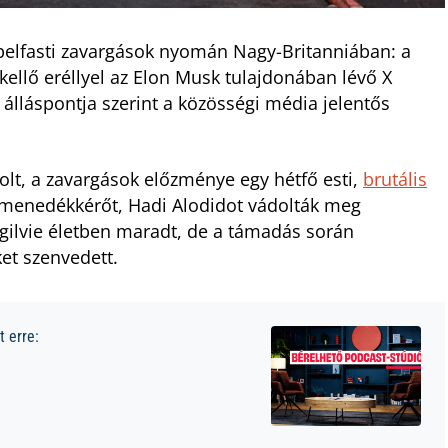
belfasti zavargások nyomán Nagy-Britanniában: a
kellő eréllyel az Elon Musk tulajdonában lévő X
lláspontja szerint a közösségi média jelentős
lt, a zavargások előzménye egy hétfő esti,
brutális
 menedékkérőt, Hadi Alodidot vádolták meg
 Ogilvie életben maradt, de a támadás során
ket szenvedett.
 erre: