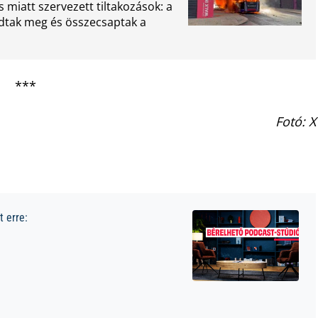
 miatt szervezett tiltakozások: a
adtak meg és összecsaptak a
***
Fotó: X
 erre: