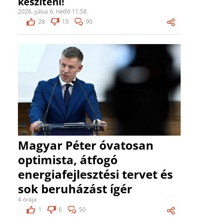
készíteni!
2026. július 6. hétfő 11:58
28
15
90
Magyar Péter óvatosan
optimista, átfogó
energiafejlesztési tervet és
sok beruházást ígér
4 órája
1
6
50