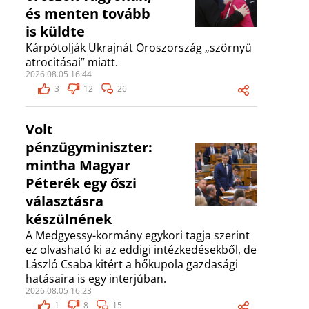
és menten tovább
is küldte
Kárpótolják Ukrajnát Oroszország „szörnyű
atrocitásai” miatt.
2026.08.05 16:44
3
12
26
Volt
pénzügyminiszter:
mintha Magyar
Péterék egy őszi
választásra
készülnének
A Medgyessy-kormány egykori tagja szerint
ez olvasható ki az eddigi intézkedésekből, de
László Csaba kitért a hőkupola gazdasági
hatásaira is egy interjúban.
2026.08.05 16:23
1
8
15