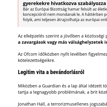
gyerekekre hivatkozva szabályozza 
Bár az Európai Bizottság hamar felsült az életk
koncepcióról nem mondanak le. A háttérben pedi
folyik, ami teljesen átrajzolhatja az európai onl
Az elképzelés szerint a jövőben a közösség
a zavargások vagy más válsághelyzetek i
Az Ofcom időközben nyílt levélben figyelmez
kötelezettségeikre.
Legitim vita a bevándorlásról
Miközben a Guardian és a lap által idézett t
tartja a legnagyobb problémának, a brit köz
Jonathan Hall, a terrorizmusellenes jogszabá