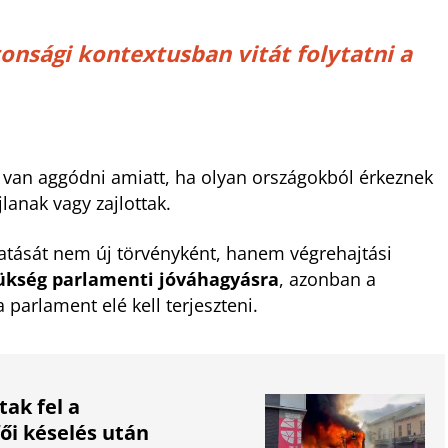
onsági kontextusban vitát folytatni a
van aggódni amiatt, ha olyan országokból érkeznek
lanak vagy zajlottak.
tatását nem új törvényként, hanem végrehajtási
ükség parlamenti jóváhagyásra
, azonban a
 parlament elé kell terjeszteni.
tak fel a
ői késelés után