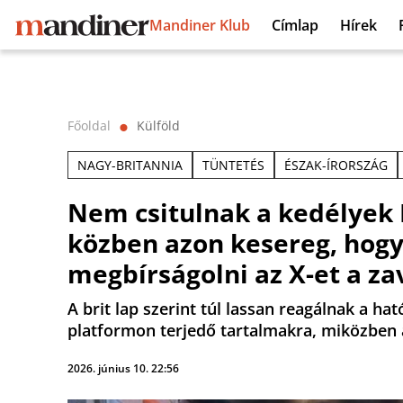
Mandiner Klub
Címlap
Hírek
Főoldal
Külföld
⬤
NAGY-BRITANNIA
TÜNTETÉS
ÉSZAK-ÍRORSZÁG
Nem csitulnak a kedélyek 
közben azon kesereg, hogy
megbírságolni az X-et a z
A brit lap szerint túl lassan reagálnak a h
platformon terjedő tartalmakra, miközben 
2026. június 10. 22:56