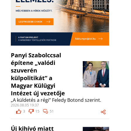
Panyi Szabolccsal
építene „valódi
szuverén
külpolitikát” a
Magyar Külügyi
Intézet új vezetője
„A küldetés a régi” Feledy Botond szerint.
2026.08.05 19:37
3
15
51
Új kihívó miatt