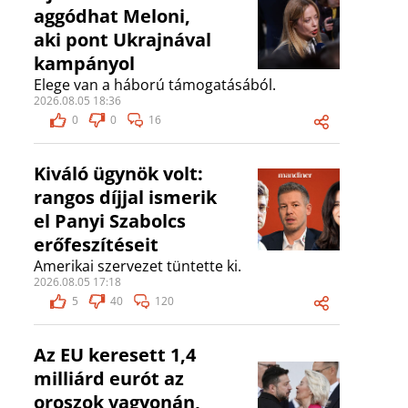
aggódhat Meloni,
aki pont Ukrajnával
kampányol
Elege van a háború támogatásából.
2026.08.05 18:36
0
0
16
Kiváló ügynök volt:
rangos díjjal ismerik
el Panyi Szabolcs
erőfeszítéseit
Amerikai szervezet tüntette ki.
2026.08.05 17:18
5
40
120
Az EU keresett 1,4
milliárd eurót az
oroszok vagyonán,