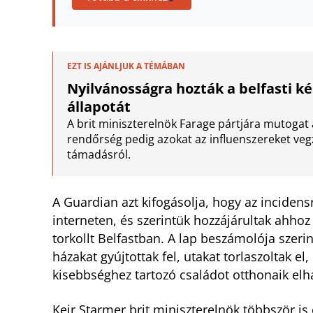
EZT IS AJÁNLJUK A TÉMÁBAN
Nyilvánosságra hozták a belfasti ké
állapotát
A brit miniszterelnök Farage pártjára mutogat 
rendőrség pedig azokat az influenszereket veg
támadásról.
A Guardian azt kifogásolja, hogy az incidensr
interneten, és szerintük hozzájárultak ahhoz
torkollt Belfastban. A lap beszámolója szeri
házakat gyújtottak fel, utakat torlaszoltak e
kisebbséghez tartozó családot otthonaik elh
Keir Starmer brit miniszterelnök többször is 