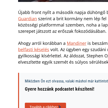
Újabb front nyílt a második napja dühöngő 
Guardian
szerint a brit kormány nem lép fel 
közösségi platformmal szemben, noha a lap á
szerepet játszott az erőszak fokozódásában.
Ahogy arról korábban a
Mandiner
is beszámo
belfasti késelés
volt. Az ügyben egy szudáni
gyilkossági kísérlettel. Az áldozat, Stephen
elveszítette egyik szemét és súlyos sérülése
Miközben Ön ezt olvassa, valaki máshol már kattintott
Gyere hozzánk podcastet készíteni!
Tovább a cikkhez