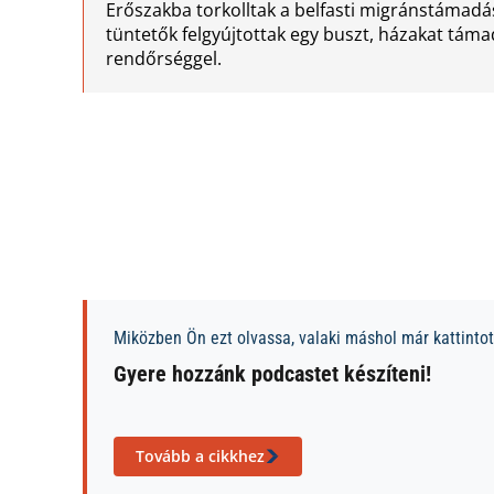
Erőszakba torkolltak a belfasti migránstámadás
tüntetők felgyújtottak egy buszt, házakat tám
rendőrséggel.
Miközben Ön ezt olvassa, valaki máshol már kattintott
Gyere hozzánk podcastet készíteni!
Tovább a cikkhez