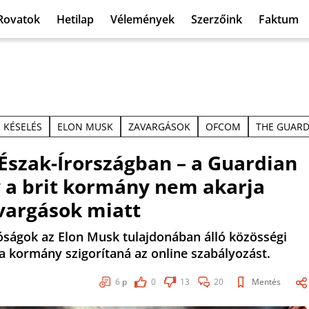
Rovatok
Hetilap
Vélemények
Szerzőink
Faktum
KÉSELÉS
ELON MUSK
ZAVARGÁSOK
OFCOM
THE GUARD
Észak-Írországban – a Guardian
 a brit kormány nem akarja
avargások miatt
atóságok az Elon Musk tulajdonában álló közösségi
a kormány szigorítaná az online szabályozást.
6
p
0
13
20
Mentés