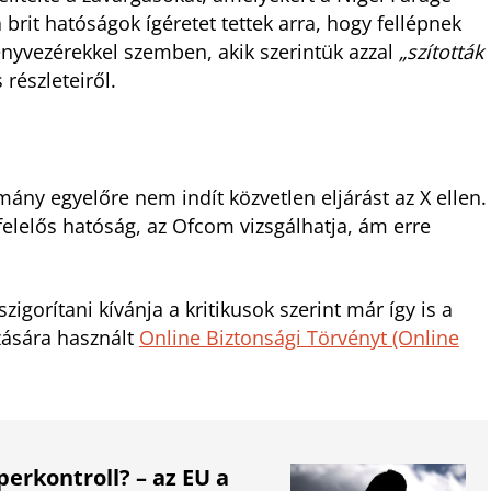
 brit hatóságok ígéretet tettek arra, hogy fellépnek
ényvezérekkel szemben, akik szerintük azzal
„szították
 részleteiről.
rmány egyelőre nem indít közvetlen eljárást az X ellen.
 felelős hatóság, az Ofcom vizsgálhatja, ám erre
.
gorítani kívánja a kritikusok szerint már így is a
zására használt
Online Biztonsági Törvényt (Online
erkontroll? – az EU a