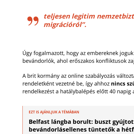
teljesen legitim nemzetbizt
migrációról”.
Úgy fogalmazott, hogy az embereknek joguk 
bevándorlók, ahol erőszakos konfliktusok zaj
A brit kormány az online szabályozás változ
rendeletként vezetné be, így ahhoz
nincs sz
rendelkezést a hatálybalépés előtt 40 napig a
EZT IS AJÁNLJUK A TÉMÁBAN
Belfast lángba borult: buszt gyújtot
bevándorlásellenes tüntetők a hétf