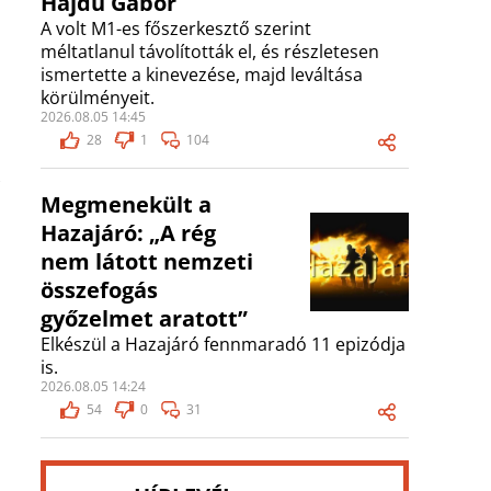
Hajdú Gábor
A volt M1-es főszerkesztő szerint
méltatlanul távolították el, és részletesen
ismertette a kinevezése, majd leváltása
körülményeit.
2026.08.05 14:45
28
1
104
Megmenekült a
Hazajáró: „A rég
nem látott nemzeti
összefogás
győzelmet aratott”
Elkészül a Hazajáró fennmaradó 11 epizódja
is.
2026.08.05 14:24
54
0
31