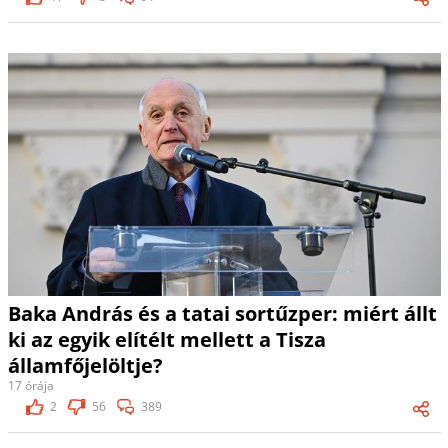
Baka András és a tatai sortűzper: miért állt
ki az egyik elítélt mellett a Tisza
államfőjelöltje?
17 órája
2
56
389