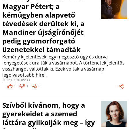
Magyar Pétert; a
kémügyben alapvető
tévedések derültek ki, a
Mandiner újságírónőjét
pedig gyomorforgató
üzenetekkel támadták
Kemény kijelentések, egy megosztó ügy és durva
fenyegetések uralták a vasárnapot. A történetek jelentős
visszhangot váltottak ki. Ezek voltak a vasárnap
legolvasottabb hírei.
2026.03.30 05:33
0
1
9
Szívből kívánom, hogy a
gyerekeidet a szemed
láttára gyilkolják meg – így