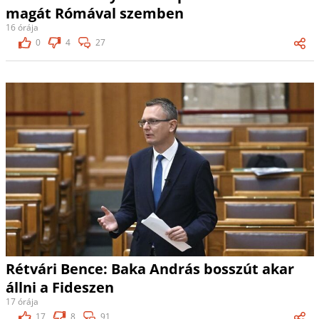
magát Rómával szemben
16 órája
0
4
27
Rétvári Bence: Baka András bosszút akar
állni a Fideszen
17 órája
17
8
91