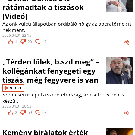
rátámadtak a tiszások
(Videó)
Az önkívületi állapotban ordibáló hölgy az operatőrnek is
nekiment.
2026.04.01 22:15
1
20
42
„Térden lőlek, b.szd meg” –
kollégánkat fenyegeti egy
tiszás, még fegyvere is van
VIDEÓ
Szentesen is épül a szeretetország, az esetről videó is
készült!
2026.04.01 20:53
2
59
98
Kemény bírálatok érték