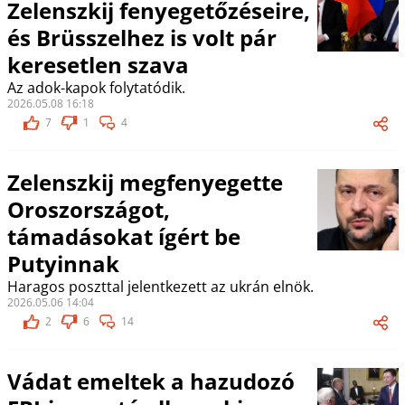
Zelenszkij fenyegetőzéseire,
és Brüsszelhez is volt pár
keresetlen szava
Az adok-kapok folytatódik.
2026.05.08 16:18
7
1
4
Zelenszkij megfenyegette
Oroszországot,
támadásokat ígért be
Putyinnak
Haragos poszttal jelentkezett az ukrán elnök.
2026.05.06 14:04
2
6
14
Vádat emeltek a hazudozó