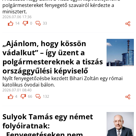
polgármestereket fenyegető szavairól kérdezte a
minisztert.
2026.07.06 17:36
14
0
33
„Ajánlom, hogy kössön
vádalkut” – így üzent a
polgármestereknek a tiszás
országgyűlési képviselő
Nyílt fenyegetőzésbe kezdett Bihari Zoltán egy római
katolikus óvodai bálon.
2026.07.01 08:40
4
66
132
Sulyok Tamás egy német
folyóiratnak:
„Fenyegetéseken nem