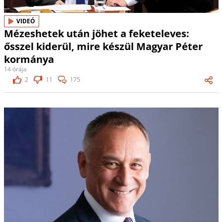
VIDEÓ
Mézeshetek után jöhet a feketeleves:
ősszel kiderül, mire készül Magyar Péter
kormánya
14 órája
2
11
175