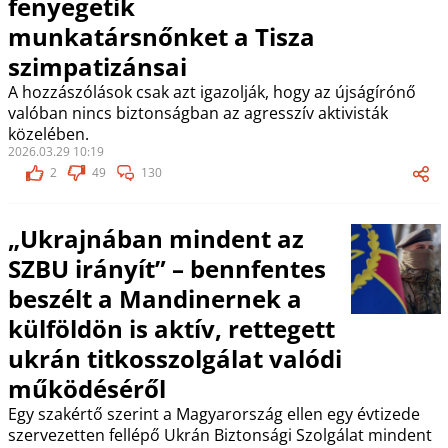
fenyegetik
munkatársnőnket a Tisza
szimpatizánsai
A hozzászólások csak azt igazolják, hogy az újságírónő
valóban nincs biztonságban az agresszív aktivisták
közelében.
2026.03.29 10:19
2
49
130
„Ukrajnában mindent az
SZBU irányít” – bennfentes
beszélt a Mandinernek a
külföldön is aktív, rettegett
ukrán titkosszolgálat valódi
működéséről
Egy szakértő szerint a Magyarország ellen egy évtizede
szervezetten fellépő Ukrán Biztonsági Szolgálat mindent