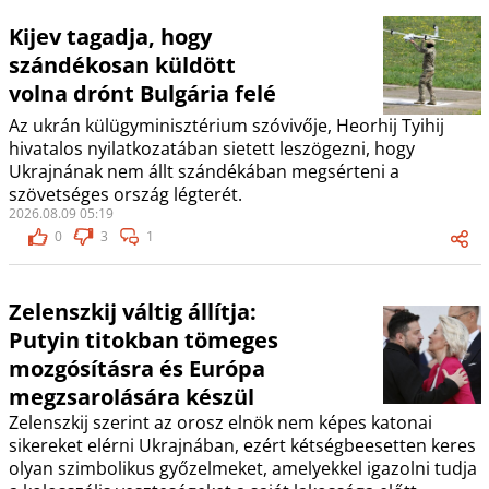
Kijev tagadja, hogy
szándékosan küldött
volna drónt Bulgária felé
Az ukrán külügyminisztérium szóvivője, Heorhij Tyihij
hivatalos nyilatkozatában sietett leszögezni, hogy
Ukrajnának nem állt szándékában megsérteni a
szövetséges ország légterét.
2026.08.09 05:19
0
3
1
Zelenszkij váltig állítja:
Putyin titokban tömeges
mozgósításra és Európa
megzsarolására készül
Zelenszkij szerint az orosz elnök nem képes katonai
sikereket elérni Ukrajnában, ezért kétségbeesetten keres
olyan szimbolikus győzelmeket, amelyekkel igazolni tudja