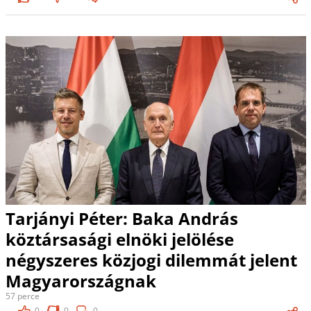
Tarjányi Péter: Baka András
köztársasági elnöki jelölése
négyszeres közjogi dilemmát jelent
Magyarországnak
57 perce
0
0
0