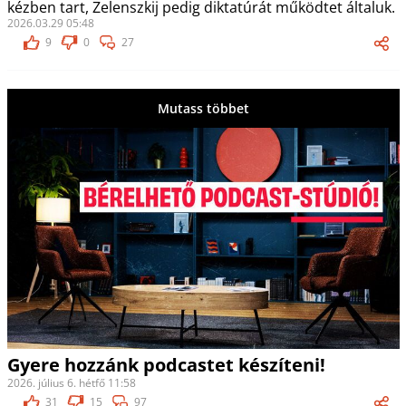
kézben tart, Zelenszkij pedig diktatúrát működtet általuk.
2026.03.29 05:48
9
0
27
Mutass többet
Gyere hozzánk podcastet készíteni!
2026. július 6. hétfő 11:58
31
15
97