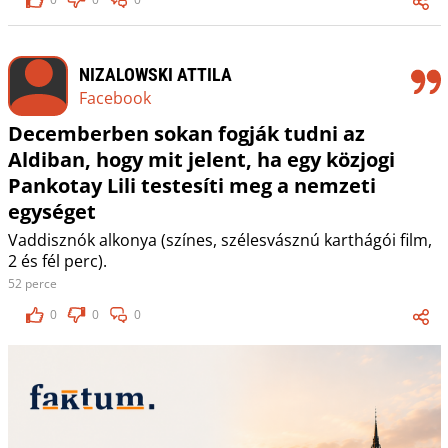
NIZALOWSKI ATTILA
Facebook
Decemberben sokan fogják tudni az
Aldiban, hogy mit jelent, ha egy közjogi
Pankotay Lili testesíti meg a nemzeti
egységet
Vaddisznók alkonya (színes, szélesvásznú karthágói film,
2 és fél perc).
52 perce
0
0
0