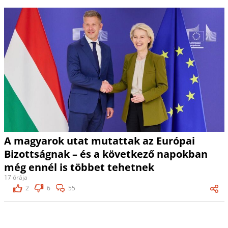
A magyarok utat mutattak az Európai
Bizottságnak – és a következő napokban
még ennél is többet tehetnek
17 órája
2
6
55