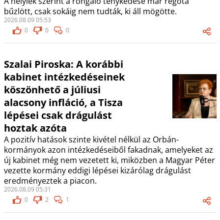
A helyiek szerint a rongáló ténykedése már régóta
bűzlött, csak sokáig nem tudták, ki áll mögötte.
2026.08.09 05:53
0
0
0
Szalai Piroska: A korábbi
kabinet intézkedéseinek
köszönhető a júliusi
alacsony infláció, a Tisza
lépései csak drágulást
hoztak azóta
A pozitív hatások szinte kivétel nélkül az Orbán-
kormányok azon intézkedéseiből fakadnak, amelyeket az
új kabinet még nem vezetett ki, miközben a Magyar Péter
vezette kormány eddigi lépései kizárólag drágulást
eredményeztek a piacon.
2026.08.09 05:31
0
2
1