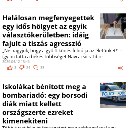
Halálosan megfenyegettek
egy idős hölgyet az egyik
választókerületben: idáig
fajult a tiszás agresszió
„Ne hagyjuk, hogy a gyűlölködés feldúlja az életünket!” –
így biztatta a békés többséget Navracsics Tibor.
2026.04.12 13:46
3
24
33
Iskolákat bénított meg a
bombariadó: egy borsodi
diák miatt kellett
országszerte ezreket
kimenekíteni