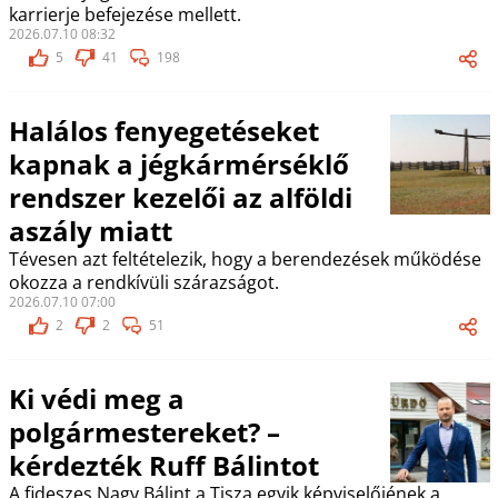
karrierje befejezése mellett.
2026.07.10 08:32
5
41
198
Halálos fenyegetéseket
kapnak a jégkármérséklő
rendszer kezelői az alföldi
aszály miatt
Tévesen azt feltételezik, hogy a berendezések működése
okozza a rendkívüli szárazságot.
2026.07.10 07:00
2
2
51
Ki védi meg a
polgármestereket? –
kérdezték Ruff Bálintot
A fideszes Nagy Bálint a Tisza egyik képviselőjének a