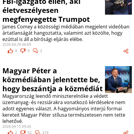
FBI-igazgató ellen, aki
életveszélyesen
megfenyegette Trumpot
James Comey a közösségi médiában megjelent videóban
ártatlanságát hangoztatta, valamint azt közölte, hogy
ezúttal is áll a bírósági eljárás elébe.
2026.04.29 06:09
4
0
2
Magyar Péter a
közmédiában jelentette be,
hogy beszántja a közmédiát
Magyarország leendő miniszterelnöke a védett
üzemanyag- és rezsiárakra vonatkozó kérdésekre nem
adott egyenes választ. A hagyományos interjú formai
kereteit Magyar Péter stílusa természetesen nem tette
lehetővé.
2026.04.15 09:26
2
52
319