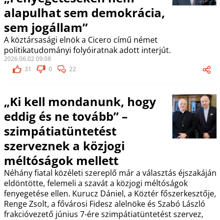
alapulhat sem demokrácia,
sem jogállam”
A köztársasági elnök a Cicero című német
politikatudományi folyóiratnak adott interjút.
2026.06.02 09:08
31
0
22
„Ki kell mondanunk, hogy
eddig és ne tovább” –
szimpátiatüntetést
szerveznek a közjogi
méltóságok mellett
Néhány fiatal közéleti szereplő már a választás éjszakáján
eldöntötte, felemeli a szavát a közjogi méltóságok
fenyegetése ellen. Kurucz Dániel, a Köztér főszerkesztője,
Renge Zsolt, a fővárosi Fidesz alelnöke és Szabó László
frakcióvezető június 7-ére szimpátiatüntetést szervez,