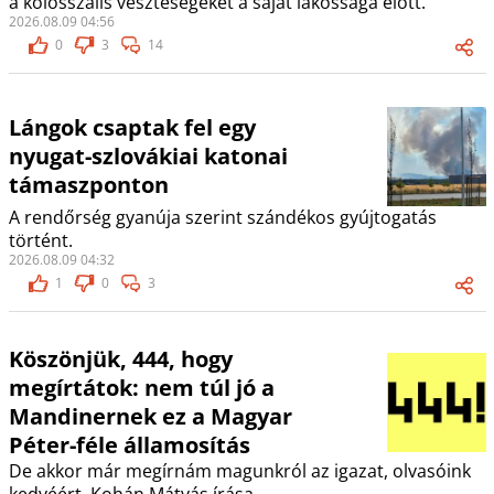
a kolosszális veszteségeket a saját lakossága előtt.
2026.08.09 04:56
0
3
14
Lángok csaptak fel egy
nyugat-szlovákiai katonai
támaszponton
A rendőrség gyanúja szerint szándékos gyújtogatás
történt.
2026.08.09 04:32
1
0
3
Köszönjük, 444, hogy
megírtátok: nem túl jó a
Mandinernek ez a Magyar
Péter-féle államosítás
De akkor már megírnám magunkról az igazat, olvasóink