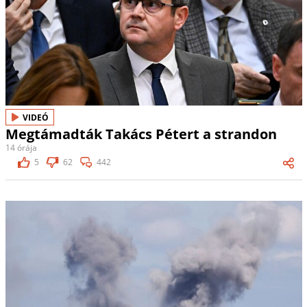
VIDEÓ
Megtámadták Takács Pétert a strandon
14 órája
5
62
442