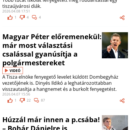
Több tucat iskolát fenyegetett meg robbantással egy
tiszaújvárosi diák.
2026.04.08 17:51
1
4
4
Magyar Péter előremenekül:
már most választási
csalással gyanúsítja a
polgármestereket
VIDEÓ
A Tisza elnöke fenyegető levelet küldött Dombegyház
vezetőjének is. Dinyés Ildikó a leghatározottabban
visszautasítja a hangnemet és a burkolt fenyegetést.
2026.04.07 15:56
1
22
87
Húzzál már innen a p.csába!
– Bohár Dánielre is