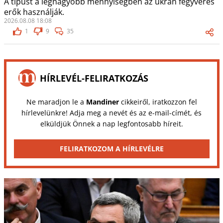
A típust a legnagyobb mennyiségben az ukrán fegyveres
erők használják.
2026.08.08 18:08
1
9
35
HÍRLEVÉL-FELIRATKOZÁS
Ne maradjon le a
Mandiner
cikkeiről, iratkozzon fel
hírlevelünkre! Adja meg a nevét és az e-mail-címét, és
elküldjük Önnek a nap legfontosabb híreit.
FELIRATKOZOM A HÍRLEVÉLRE