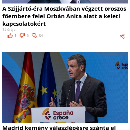
A Szijjártó-éra Moszkvában végzett oroszos
főembere felel Orbán Anita alatt a keleti
kapcsolatokért
15 órája
1
6
34
Madrid kemény válaszlépésre szánta el