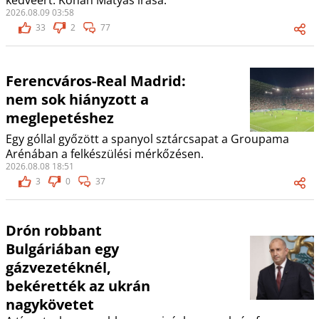
kedvéért. Kohán Mátyás írása.
2026.08.09 03:58
33
2
77
Ferencváros-Real Madrid:
nem sok hiányzott a
meglepetéshez
Egy góllal győzött a spanyol sztárcsapat a Groupama
Arénában a felkészülési mérkőzésen.
2026.08.08 18:51
3
0
37
Drón robbant
Bulgáriában egy
gázvezetéknél,
bekérették az ukrán
nagykövetet