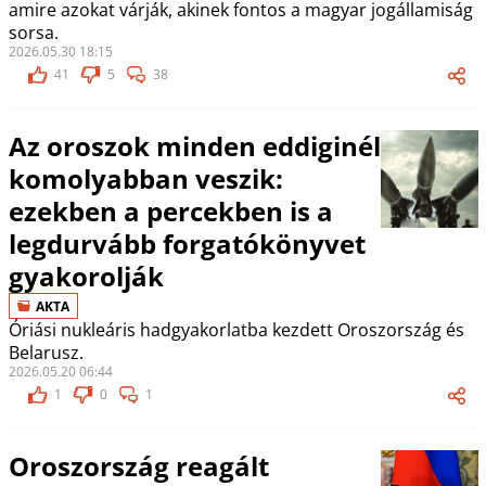
amire azokat várják, akinek fontos a magyar jogállamiság
sorsa.
2026.05.30 18:15
41
5
38
Az oroszok minden eddiginél
komolyabban veszik:
ezekben a percekben is a
legdurvább forgatókönyvet
gyakorolják
AKTA
Óriási nukleáris hadgyakorlatba kezdett Oroszország és
Belarusz.
2026.05.20 06:44
1
0
1
Oroszország reagált