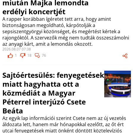
miután Majka lemondta
erdélyi koncertjét
A rapper korábban ígéretet tett arra, hogy amint
biztonságosan megoldható, kárpótolják a
sepsiszentgyörgyi közönséget, és megértést kértek a
rajongóktól. A szervezők még nem tudták összeszámolni
az anyagi kárt, amit a lemondás okozott.
2026.08.07 07:38
1
18
76
Sajtóértesülés: fenyegetések
miatt hagyhatta ott a
közmédiát a Magyar
Péterrel interjúzó Csete
Beáta
Az egyik lap információi szerint Csete nem az új vezetés
áldozata lett, hanem már hónapokkal ezelőtt, az őt ért
utcai fenyegetések miatt önként döntött köztelevíziós