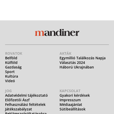
ROVATOK
AKTÁK
Belföld
Egymillió Találkozás Napja
Külföld
Választás 2024
Gazdaság
Háború Ukrajnában
Sport
Kultúra
Videó
JOG
KAPCSOLAT
Adatvédelmi tájékoztató
Gyakori kérdések
Előfizetői Ászf
Impresszum
Felhasználási feltételek
Médiaajánlat
Játékszabályzat
Sütibeállítások
Reklámszolgáltatásokra