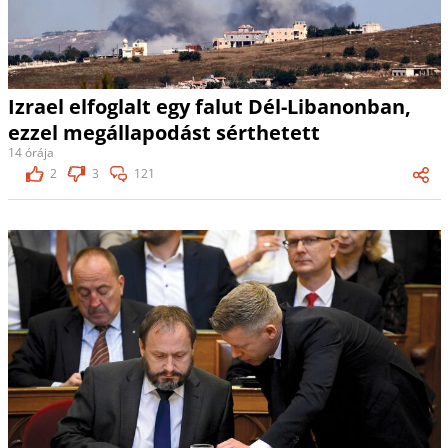
Izrael elfoglalt egy falut Dél-Libanonban,
ezzel megállapodást sérthetett
14 órája
2
3
121