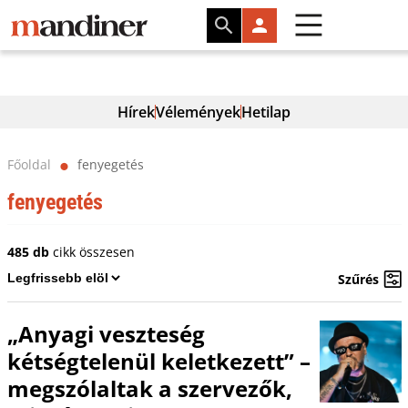
Hírek
Vélemények
Hetilap
Főoldal
fenyegetés
⬤
fenyegetés
485 db
cikk összesen
Szűrés
„Anyagi veszteség
kétségtelenül keletkezett” –
megszólaltak a szervezők,