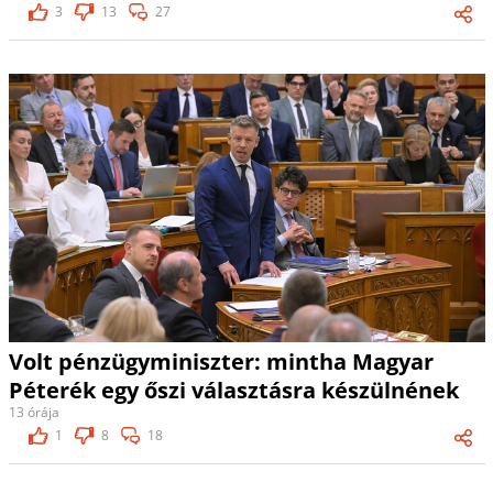
3
13
27
Volt pénzügyminiszter: mintha Magyar
Péterék egy őszi választásra készülnének
13 órája
1
8
18