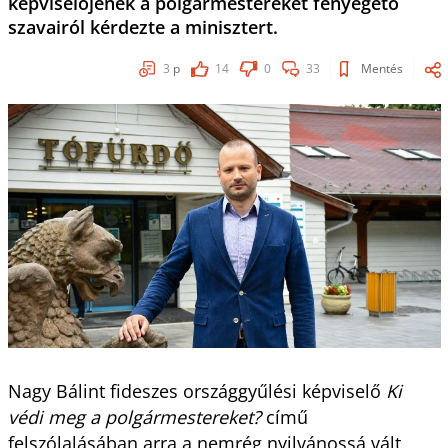
képviselőjének a polgármestereket fenyegető
szavairól kérdezte a minisztert.
3
p
14
0
33
Mentés
Nagy Bálint fideszes országgyűlési képviselő
Ki
védi meg a polgármestereket?
című
felszólalásában arra a nemrég nyilvánossá vált