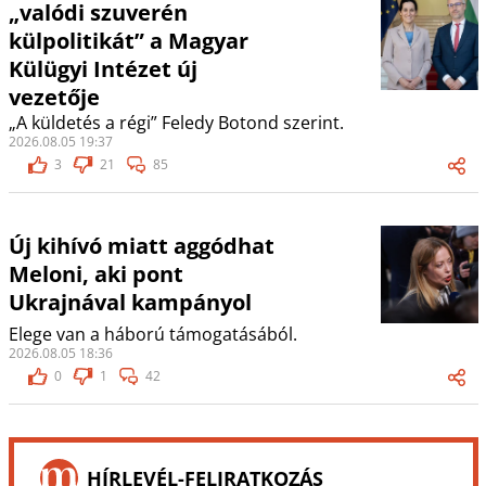
„valódi szuverén
külpolitikát” a Magyar
Külügyi Intézet új
vezetője
„A küldetés a régi” Feledy Botond szerint.
2026.08.05 19:37
3
21
85
Új kihívó miatt aggódhat
Meloni, aki pont
Ukrajnával kampányol
Elege van a háború támogatásából.
2026.08.05 18:36
0
1
42
HÍRLEVÉL-FELIRATKOZÁS