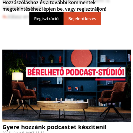
Mind az anyja seggéből mászott elő nem is 
Hozzászóláshoz és a további kommentek
lehetnek mások. 
megtekintéséhez lépjen be, vagy regisztráljon!
Válasz erre
1
0
Regisztráció
Bejelentkezés
Gyere hozzánk podcastet készíteni!
2026. július 6. hétfő 11:58