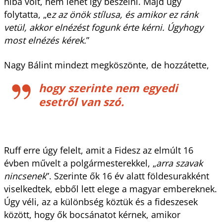
hiba volt, nem lehet így beszélni. Majd úgy
folytatta, „e
z az önök stílusa, és amikor ez ránk
vetül, akkor elnézést fogunk érte kérni. Úgyhogy
most elnézés kérek.
”
Nagy Bálint mindezt megköszönte, de hozzátette,
hogy szerinte nem egyedi
esetről van szó.
Ruff erre úgy felelt, amit a Fidesz az elmúlt 16
évben művelt a polgármesterekkel, „
arra szavak
nincsenek
”. Szerinte ők 16 év alatt földesurakként
viselkedtek, ebből lett elege a magyar embereknek.
Úgy véli, az a különbség köztük és a fideszesek
között, hogy ők bocsánatot kérnek, amikor