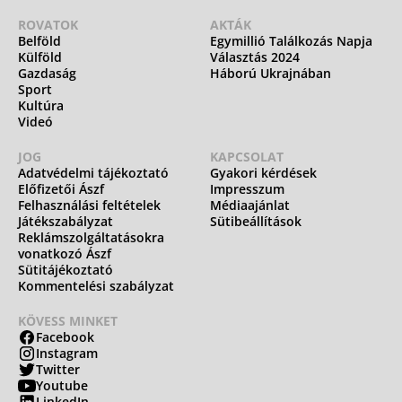
ROVATOK
AKTÁK
Belföld
Egymillió Találkozás Napja
Külföld
Választás 2024
Gazdaság
Háború Ukrajnában
Sport
Kultúra
Videó
JOG
KAPCSOLAT
Adatvédelmi tájékoztató
Gyakori kérdések
Előfizetői Ászf
Impresszum
Felhasználási feltételek
Médiaajánlat
Játékszabályzat
Sütibeállítások
Reklámszolgáltatásokra
vonatkozó Ászf
Sütitájékoztató
Kommentelési szabályzat
KÖVESS MINKET
Facebook
Instagram
Twitter
Youtube
LinkedIn