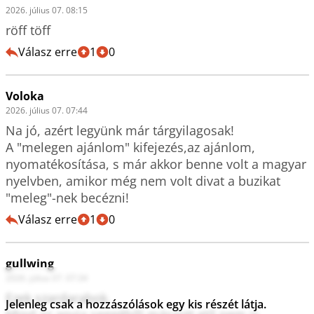
2026. július 07. 08:15
röff töff
Válasz erre
1
0
Voloka
2026. július 07. 07:44
Na jó, azért legyünk már tárgyilagosak!

A "melegen ajánlom" kifejezés,az ajánlom, 
nyomatékosítása, s már akkor benne volt a magyar 
nyelvben, amikor még nem volt divat a buzikat 
Válasz erre
1
0
gullwing
2026. július 07. 07:34
Ezek szardarabok.

Jelenleg csak a hozzászólások egy kis részét látja.