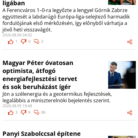
ligában
A Ferencváros 1–0-ra legyőzte a lengyel Górnik Zabrze
együttesét a labdarúgó Európa-liga-selejtező harmadik
fordulójának első mérkőzésén, így előnyből várhatja a
jövő heti visszavágót.
2026.08.06 04:02
1
0
2
Magyar Péter óvatosan
optimista, átfogó
energiafejlesztési tervet
és sok beruházást ígér
Jön a szélenergia és a geotermikus fejlesztések,
legalábbis a miniszterelnöki bejelentés szerint.
2026.08.05 19:48
3
9
86
Panyi Szabolccsal építene