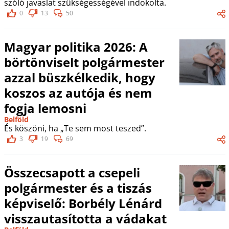
szóló javaslat szükségességével indokolta.
0
13
50
Magyar politika 2026: A
börtönviselt polgármester
azzal büszkélkedik, hogy
koszos az autója és nem
fogja lemosni
Belföld
És köszöni, ha „Te sem most teszed”.
3
19
69
Összecsapott a csepeli
polgármester és a tiszás
képviselő: Borbély Lénárd
visszautasította a vádakat