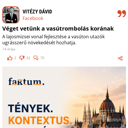
VITÉZY DÁVID
Facebook
Véget vetünk a vasútrombolás korának
A lajosmizsei vonal fejlesztése a vasúton utazók
ugrásszerű növekedését hozhatja.
14 órája
2
32
70