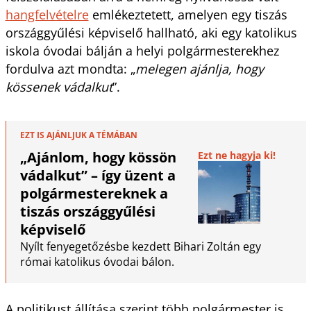
hangfelvételre
emlékeztetett, amelyen egy tiszás
országgyűlési képviselő hallható, aki egy katolikus
iskola óvodai bálján a helyi polgármesterekhez
fordulva azt mondta: „
melegen ajánlja, hogy
kössenek vádalkut
”.
EZT IS AJÁNLJUK A TÉMÁBAN
„Ajánlom, hogy kössön
Ezt ne hagyja ki!
vádalkut” – így üzent a
polgármestereknek a
tiszás országgyűlési
képviselő
Nyílt fenyegetőzésbe kezdett Bihari Zoltán egy
római katolikus óvodai bálon.
A politikust állítása szerint több polgármester is