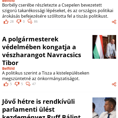
Belföld
Borbély cserébe részletezte a Csepelen bevezetett
szigorú takarékossági lépéseket, és az országos politikai
árokásás befejezésére szólította fel a tiszás politikust.
28
0
86
A polgármesterek
védelmében kongatja a
vészharangot Navracsics
Tibor
Belföld
A politikus szerint a Tisza a kistelepüléseken
megszüntetné az önkormányzatiságot.
5
5
47
Jövő hétre is rendkívüli
parlamenti ülést
kezdeményez Ruff Bálint