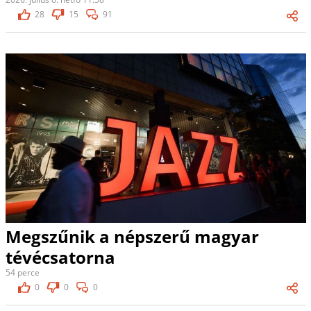
28
15
91
Megszűnik a népszerű magyar
tévécsatorna
54 perce
0
0
0