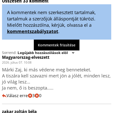
Összesen 33 komment
A kommentek nem szerkesztett tartalmak,
tartalmuk a szerzőjük álláspontját tükrözi.
Mielőtt hozzászólna, kérjük, olvassa el a
kommentszabályzatot
.
Kommentek frissítése
Sorrend:
Magyarorszag-elveszett
2026. július 07. 10:08
Márki Zaj, ki más védene meg benneteket.

A tiszára kell szavazni mert jön a jólét, minden lesz, 
jó világ lesz...

Ja nem, ő is beszopta.....
Válasz erre
3
0
zakar zoltán béla