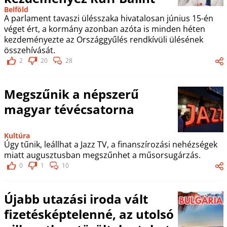
Belföld
A parlament tavaszi ülésszaka hivatalosan június 15-én
véget ért, a kormány azonban azóta is minden héten
kezdeményezte az Országgyűlés rendkívüli ülésének
összehívását.
2
20
28
Megszűnik a népszerű
magyar tévécsatorna
Kultúra
Úgy tűnik, leállhat a Jazz TV, a finanszírozási nehézségek
miatt augusztusban megszűnhet a műsorsugárzás.
0
1
10
Újabb utazási iroda vált
fizetésképtelenné, az utolsó