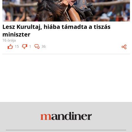
Lesz Kurultaj, hiába támadta a tiszás
miniszter
16 órája
15
1
36