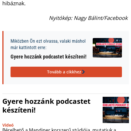
hibáznak.
Nyitókép: Nagy Bálint/Facebook
Miközben Ön ezt olvassa, valaki máshol
már kattintott erre:
Gyere hozzánk podcastet készíteni!
Tovább a cikkhez
Gyere hozzánk podcastet
készíteni!
Videó
Bérelhető a Mandiner korszerű stúdiója, mutatjuk a