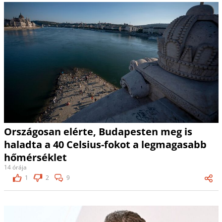
Országosan elérte, Budapesten meg is
haladta a 40 Celsius-fokot a legmagasabb
hőmérséklet
14 órája
1
2
9