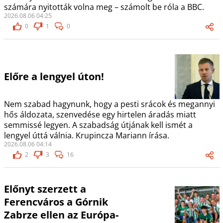
számára nyitották volna meg – számolt be róla a BBC.
2026.08.06 04:25
0
1
0
Előre a lengyel úton!
Nem szabad hagynunk, hogy a pesti srácok és megannyi
hős áldozata, szenvedése egy hirtelen áradás miatt
semmissé legyen. A szabadság útjának kell ismét a
lengyel úttá válnia. Krupincza Mariann írása.
2026.08.06 04:14
2
3
16
Előnyt szerzett a
Ferencváros a Górnik
Zabrze ellen az Európa-