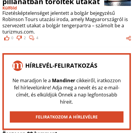
pillanatban töröltek utakat
Külföld
Fizetésképtelenséget jelentett a bolgár bejegyzésű
Robinson Tours utazási iroda, amely Magyarországról is
szervezett utakat a bolgár tengerpartra – számolt be a
turizmus.com.
0
2
4
HÍRLEVÉL-FELIRATKOZÁS
Ne maradjon le a
Mandiner
cikkeiről, iratkozzon
fel hírlevelünkre! Adja meg a nevét és az e-mail-
címét, és elküldjük Önnek a nap legfontosabb
híreit.
FELIRATKOZOM A HÍRLEVÉLRE