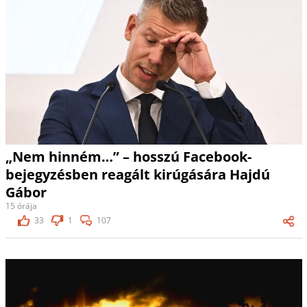
„Nem hinném…” – hosszú Facebook-
bejegyzésben reagált kirúgására Hajdú
Gábor
15 órája
33
1
107