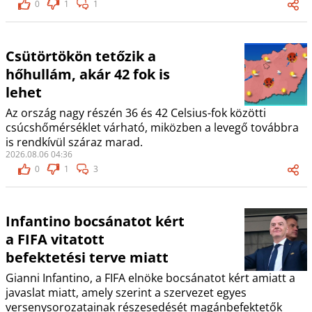
0
1
1
Csütörtökön tetőzik a
hőhullám, akár 42 fok is
lehet
Az ország nagy részén 36 és 42 Celsius-fok közötti
csúcshőmérséklet várható, miközben a levegő továbbra
is rendkívül száraz marad.
2026.08.06 04:36
0
1
3
Infantino bocsánatot kért
a FIFA vitatott
befektetési terve miatt
Gianni Infantino, a FIFA elnöke bocsánatot kért amiatt a
javaslat miatt, amely szerint a szervezet egyes
versenysorozatainak részesedését magánbefektetők