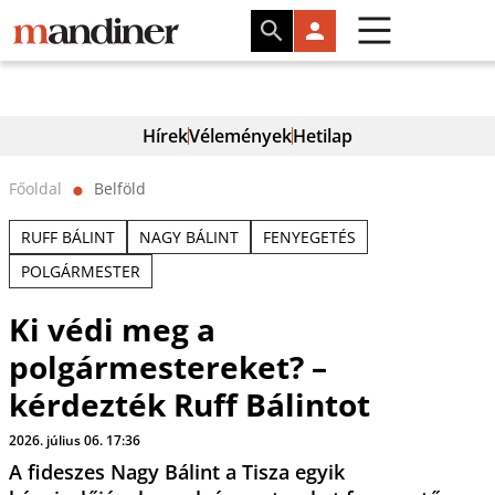
Hírek
Vélemények
Hetilap
Főoldal
Belföld
⬤
RUFF BÁLINT
NAGY BÁLINT
FENYEGETÉS
POLGÁRMESTER
Ki védi meg a
polgármestereket? –
kérdezték Ruff Bálintot
2026. július 06. 17:36
A fideszes Nagy Bálint a Tisza egyik