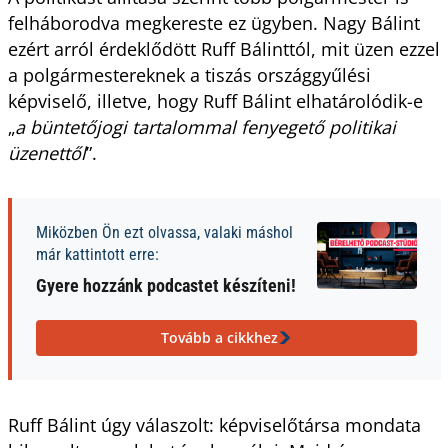
felháborodva megkereste ez ügyben. Nagy Bálint
ezért arról érdeklődött Ruff Bálinttól, mit üzen ezzel
a polgármestereknek a tiszás országgyűlési
képviselő, illetve, hogy Ruff Bálint elhatárolódik-e
„
a büntetőjogi tartalommal fenyegető politikai
üzenettől
”.
Miközben Ön ezt olvassa, valaki máshol
már kattintott erre:
Gyere hozzánk podcastet készíteni!
Tovább a cikkhez
Ruff Bálint úgy válaszolt: képviselőtársa mondata