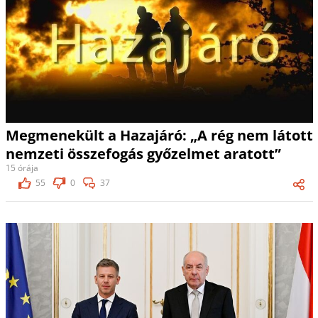
Megmenekült a Hazajáró: „A rég nem látott
nemzeti összefogás győzelmet aratott”
15 órája
55
0
37