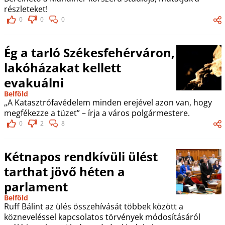
részleteket!
0
0
0
Ég a tarló Székesfehérváron,
lakóházakat kellett
evakuálni
Belföld
„A Katasztrófavédelem minden erejével azon van, hogy
megfékezze a tüzet” – írja a város polgármestere.
0
2
8
Kétnapos rendkívüli ülést
tarthat jövő héten a
parlament
Belföld
Ruff Bálint az ülés összehívását többek között a
közneveléssel kapcsolatos törvények módosításáról