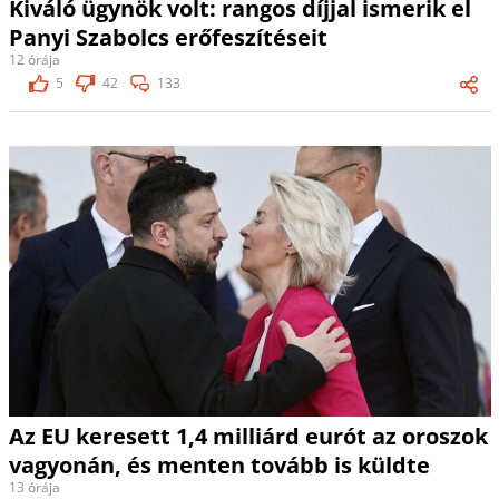
Kiváló ügynök volt: rangos díjjal ismerik el
Panyi Szabolcs erőfeszítéseit
12 órája
5
42
133
Az EU keresett 1,4 milliárd eurót az oroszok
vagyonán, és menten tovább is küldte
13 órája