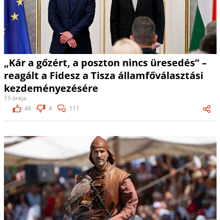
„Kár a gőzért, a poszton nincs üresedés” –
reagált a Fidesz a Tisza államfőválasztási
kezdeményezésére
15 órája
46
4
111