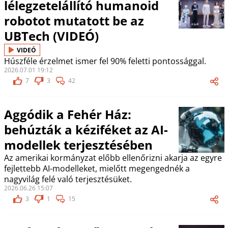
lélegzetelállító humanoid
robotot mutatott be az
UBTech (VIDEÓ)
VIDEÓ
Húszféle érzelmet ismer fel 90% feletti pontossággal.
2026.07.01 19:12
7
3
42
Aggódik a Fehér Ház:
behúzták a kéziféket az AI-
modellek terjesztésében
Az amerikai kormányzat előbb ellenőrizni akarja az egyre
fejlettebb AI-modelleket, mielőtt megengednék a
nagyvilág felé való terjesztésüket.
2026.06.26 15:07
3
1
15