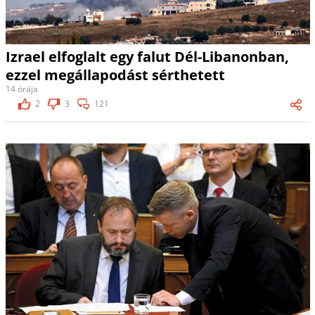
Izrael elfoglalt egy falut Dél-Libanonban,
ezzel megállapodást sérthetett
14 órája
2
3
121