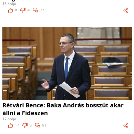
16 órája
0
4
27
Rétvári Bence: Baka András bosszút akar
állni a Fideszen
17 órája
17
8
91