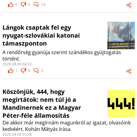
0
3
14
Lángok csaptak fel egy
nyugat-szlovákiai katonai
támaszponton
A rendőrség gyanúja szerint szándékos gyújtogatás
történt.
2026.08.09 04:32
1
0
3
Köszönjük, 444, hogy
megírtátok: nem túl jó a
Mandinernek ez a Magyar
Péter-féle államosítás
De akkor már megírnám magunkról az igazat, olvasóink
kedvéért. Kohán Mátyás írása.
2026.08.09 03:58