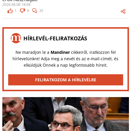
2026.08.08 18:08
1
9
35
HÍRLEVÉL-FELIRATKOZÁS
Ne maradjon le a
Mandiner
cikkeiről, iratkozzon fel
hírlevelünkre! Adja meg a nevét és az e-mail-címét, és
elküldjük Önnek a nap legfontosabb híreit.
FELIRATKOZOM A HÍRLEVÉLRE