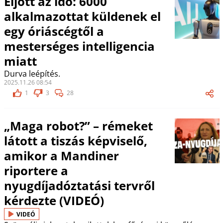
Eljött az idő: 6000
alkalmazottat küldenek el
egy óriáscégtől a
mesterséges intelligencia
miatt
Durva leépítés.
2025.11.26 08:54
1
3
28
„Maga robot?” – rémeket
látott a tiszás képviselő,
amikor a Mandiner
riportere a
nyugdíjadóztatási tervről
kérdezte (VIDEÓ)
VIDEÓ