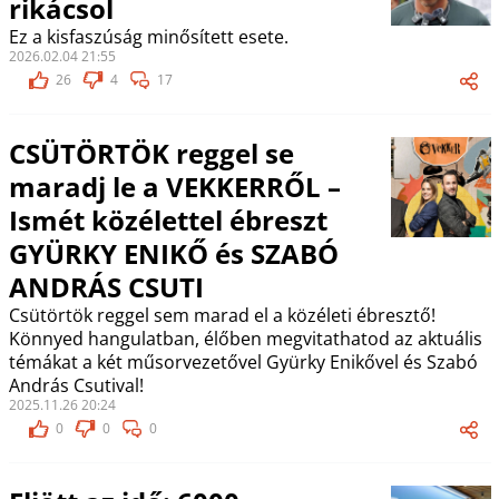
rikácsol
Ez a kisfaszúság minősített esete.
2026.02.04 21:55
26
4
17
CSÜTÖRTÖK reggel se
maradj le a VEKKERRŐL –
Ismét közélettel ébreszt
GYÜRKY ENIKŐ és SZABÓ
ANDRÁS CSUTI
Csütörtök reggel sem marad el a közéleti ébresztő!
Könnyed hangulatban, élőben megvitathatod az aktuális
témákat a két műsorvezetővel Gyürky Enikővel és Szabó
András Csutival!
2025.11.26 20:24
0
0
0