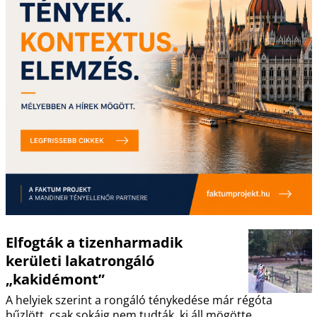
Elfogták a tizenharmadik
kerületi lakatrongáló
„kakidémont”
A helyiek szerint a rongáló ténykedése már régóta
bűzlött, csak sokáig nem tudták, ki áll mögötte.