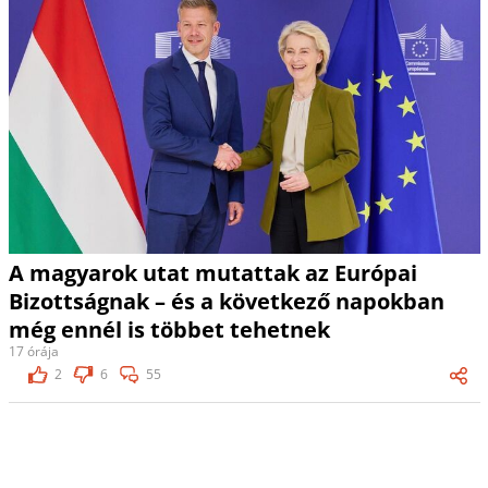
A magyarok utat mutattak az Európai
Bizottságnak – és a következő napokban
még ennél is többet tehetnek
17 órája
2
6
55