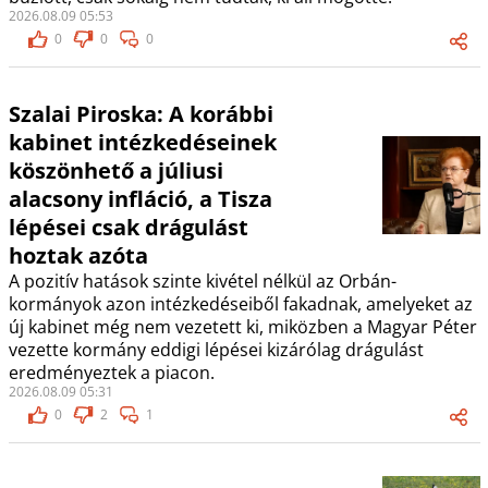
2026.08.09 05:53
0
0
0
Szalai Piroska: A korábbi
kabinet intézkedéseinek
köszönhető a júliusi
alacsony infláció, a Tisza
lépései csak drágulást
hoztak azóta
A pozitív hatások szinte kivétel nélkül az Orbán-
kormányok azon intézkedéseiből fakadnak, amelyeket az
új kabinet még nem vezetett ki, miközben a Magyar Péter
vezette kormány eddigi lépései kizárólag drágulást
eredményeztek a piacon.
2026.08.09 05:31
0
2
1