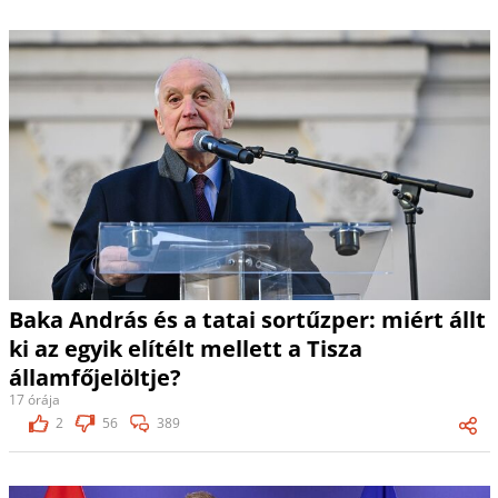
Baka András és a tatai sortűzper: miért állt
ki az egyik elítélt mellett a Tisza
államfőjelöltje?
17 órája
2
56
389