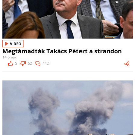
VIDEÓ
Megtámadták Takács Pétert a strandon
14 órája
5
62
442