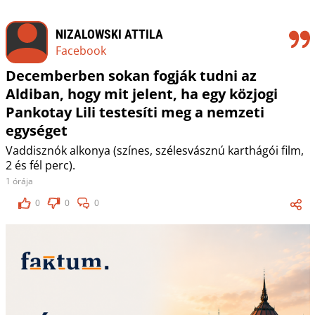
NIZALOWSKI ATTILA
Facebook
Decemberben sokan fogják tudni az
Aldiban, hogy mit jelent, ha egy közjogi
Pankotay Lili testesíti meg a nemzeti
egységet
Vaddisznók alkonya (színes, szélesvásznú karthágói film,
2 és fél perc).
1 órája
0
0
0