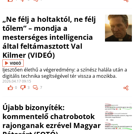
„Ne félj a holtaktól, ne félj
tőlem” – mondja a
mesterséges intelligencia
által feltámasztott Val
Kilmer (VIDEÓ)
VIDEÓ
Ijesztően élethű a végeredmény: a színész halála után a
digitális technika segítségével tér vissza a mozikba.
2026.04.17 09:15
0
3
7
Újabb bizonyíték:
kommentelő chatrobotok
rajonganak ezrével Magyar