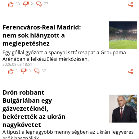
33
2
77
Ferencváros-Real Madrid:
nem sok hiányzott a
meglepetéshez
Egy góllal győzött a spanyol sztárcsapat a Groupama
Arénában a felkészülési mérkőzésen.
2026.08.08 18:51
3
0
37
Drón robbant
Bulgáriában egy
gázvezetéknél,
bekérették az ukrán
nagykövetet
A típust a legnagyobb mennyiségben az ukrán fegyveres
erők használják.