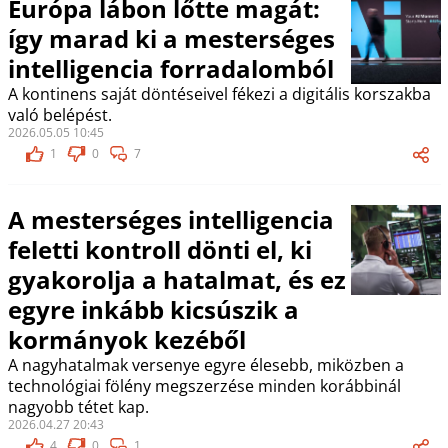
Európa lábon lőtte magát:
így marad ki a mesterséges
intelligencia forradalomból
A kontinens saját döntéseivel fékezi a digitális korszakba
való belépést.
2026.05.05 10:45
1
0
7
A mesterséges intelligencia
feletti kontroll dönti el, ki
gyakorolja a hatalmat, és ez
egyre inkább kicsúszik a
kormányok kezéből
A nagyhatalmak versenye egyre élesebb, miközben a
technológiai fölény megszerzése minden korábbinál
nagyobb tétet kap.
2026.04.27 20:43
4
0
1