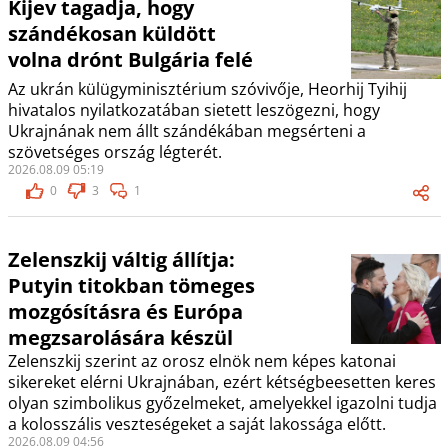
Kijev tagadja, hogy
szándékosan küldött
volna drónt Bulgária felé
Az ukrán külügyminisztérium szóvivője, Heorhij Tyihij
hivatalos nyilatkozatában sietett leszögezni, hogy
Ukrajnának nem állt szándékában megsérteni a
szövetséges ország légterét.
2026.08.09 05:19
0
3
1
Zelenszkij váltig állítja:
Putyin titokban tömeges
mozgósításra és Európa
megzsarolására készül
Zelenszkij szerint az orosz elnök nem képes katonai
sikereket elérni Ukrajnában, ezért kétségbeesetten keres
olyan szimbolikus győzelmeket, amelyekkel igazolni tudja
a kolosszális veszteségeket a saját lakossága előtt.
2026.08.09 04:56