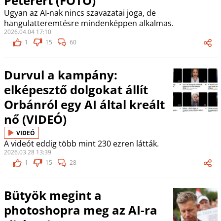
Péterért (FOTÓ)
Ugyan az AI-nak nincs szavazatai joga, de
hangulatteremtésre mindenképpen alkalmas.
2026.04.04 17:10
1
15
60
Durvul a kampány:
elképesztő dolgokat állít
Orbánról egy AI által kreált
nő (VIDEÓ)
VIDEÓ
A videót eddig több mint 230 ezren látták.
2026.03.28 13:39
1
15
28
Bütyök megint a
photoshopra meg az AI-ra