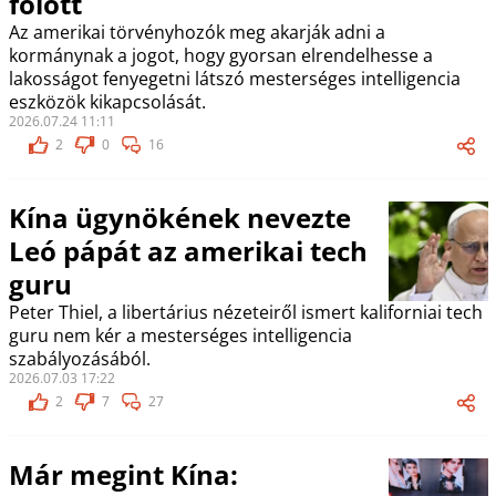
fölött
Az amerikai törvényhozók meg akarják adni a
kormánynak a jogot, hogy gyorsan elrendelhesse a
lakosságot fenyegetni látszó mesterséges intelligencia
eszközök kikapcsolását.
2026.07.24 11:11
2
0
16
Kína ügynökének nevezte
Leó pápát az amerikai tech
guru
Peter Thiel, a libertárius nézeteiről ismert kaliforniai tech
guru nem kér a mesterséges intelligencia
szabályozásából.
2026.07.03 17:22
2
7
27
Már megint Kína: