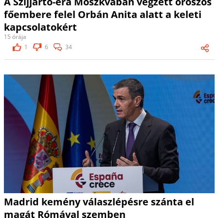
A Szijjártó-éra Moszkvában végzett oroszos
főembere felel Orbán Anita alatt a keleti
kapcsolatokért
15 órája
1
6
34
Madrid kemény válaszlépésre szánta el
magát Rómával szemben