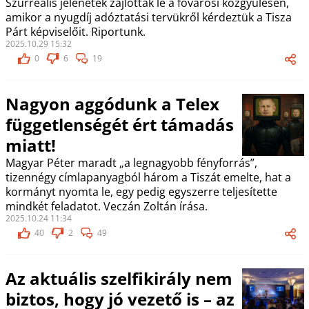
Szürreális jelenetek zajlottak le a fővárosi közgyűlésen,
amikor a nyugdíj adóztatási tervükről kérdeztük a Tisza
Párt képviselőit. Riportunk.
2025.10.29 15:32
0
6
19
Nagyon aggódunk a Telex
függetlenségét ért támadás
miatt!
Magyar Péter maradt „a legnagyobb fényforrás”,
tizennégy címlapanyagból három a Tiszát emelte, hat a
kormányt nyomta le, egy pedig egyszerre teljesítette
mindkét feladatot. Veczán Zoltán írása.
2025.10.24 11:34
40
2
49
Az aktuális szelfikirály nem
biztos, hogy jó vezető is – az