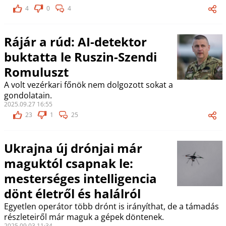
4
0
4
Rájár a rúd: AI-detektor
buktatta le Ruszin-Szendi
Romuluszt
A volt vezérkari főnök nem dolgozott sokat a
gondolatain.
2025.09.27 16:55
23
1
25
Ukrajna új drónjai már
maguktól csapnak le:
mesterséges intelligencia
dönt életről és halálról
Egyetlen operátor több drónt is irányíthat, de a támadás
részleteiről már maguk a gépek döntenek.
2025.09.03 11:34