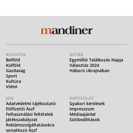
ROVATOK
AKTÁK
Belföld
Egymillió Találkozás Napja
Külföld
Választás 2024
Gazdaság
Háború Ukrajnában
Sport
Kultúra
Videó
JOG
KAPCSOLAT
Adatvédelmi tájékoztató
Gyakori kérdések
Előfizetői Ászf
Impresszum
Felhasználási feltételek
Médiaajánlat
Játékszabályzat
Sütibeállítások
Reklámszolgáltatásokra
vonatkozó Ászf