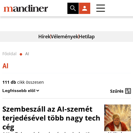
Hírek
Vélemények
Hetilap
Főoldal
AI
⬤
AI
111 db
cikk összesen
Szűrés
Szembeszáll az AI-szemét
terjedésével több nagy tech
cég