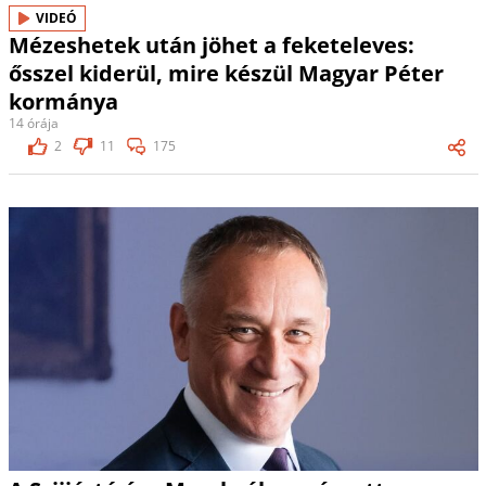
VIDEÓ
Mézeshetek után jöhet a feketeleves:
ősszel kiderül, mire készül Magyar Péter
kormánya
14 órája
2
11
175