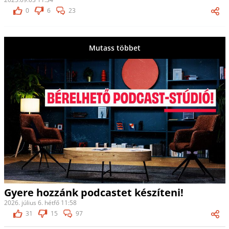
0
6
23
Mutass többet
Gyere hozzánk podcastet készíteni!
2026. július 6. hétfő 11:58
31
15
97