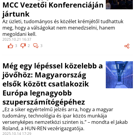
MCC Vezetői Konferenciáján
jártunk
Az üzleti, tudományos és közélet krémjétől tudhattuk
meg, hogy a válságokat nem menedzselni, hanem
megoldani kell.
2025.10.21 16:37
3
2
3
Még egy lépéssel közelebb a
jövőhöz: Magyarország
elsők között csatlakozik
Európa legnagyobb
szuperszámítógépéhez
„Ez a siker egyértelmű jelzés arra, hogy a magyar
tudomány, technológia és ipar közös munkája
versenyképes nemzetközi szinten is.” – mondta el Jakab
Roland, a HUN-REN vezérigazgatója.
2025.10.14 17:29