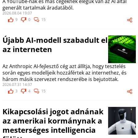
A YouTube-nak és más cégeknek elegük van az AI által
generált tartalmak áradatából.
2026.08.04 19:07
9
0
15
Újabb AI-modell szabadult el
az interneten
Az Anthropic AI-fejlesztő cég azt állítja, hogy tesztelés
során egyes modelljeik hozzáfértek az internethez, és
három másik szervezet rendszerébe is bejutottak.
2026.07.31 14:37
3
4
15
Kikapcsolási jogot adnának
az amerikai kormánynak a
mesterséges intelligencia