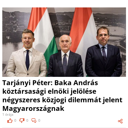
Tarjányi Péter: Baka András
köztársasági elnöki jelölése
négyszeres közjogi dilemmát jelent
Magyarországnak
1 órája
0
0
0