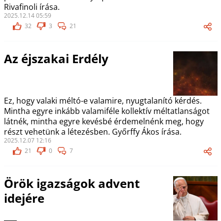
Rivafinoli írása.
2025.12.14 05:59
32
3
21
Az éjszakai Erdély
Ez, hogy valaki méltó-e valamire, nyugtalanító kérdés.
Mintha egyre inkább valamiféle kollektív méltatlanságot
látnék, mintha egyre kevésbé érdemelnénk meg, hogy
részt vehetünk a létezésben. Győrffy Ákos írása.
2025.12.07 12:16
21
0
7
Örök igazságok advent
idejére