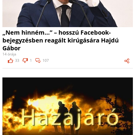
„Nem hinném…” – hosszú Facebook-
bejegyzésben reagált kirúgására Hajdú
Gábor
14 órája
33
1
107