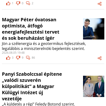
1
0
2
Magyar Péter óvatosan
optimista, átfogó
energiafejlesztési tervet
és sok beruházást ígér
Jön a szélenergia és a geotermikus fejlesztések,
legalábbis a miniszterelnöki bejelentés szerint.
2026.08.05 19:48
3
9
86
Panyi Szabolccsal építene
„valódi szuverén
külpolitikát” a Magyar
Külügyi Intézet új
vezetője
„A küldetés a régi” Feledy Botond szerint.