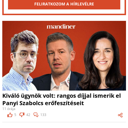
FELIRATKOZOM A HÍRLEVÉLRE
Kiváló ügynök volt: rangos díjjal ismerik el
Panyi Szabolcs erőfeszítéseit
11 órája
5
42
133