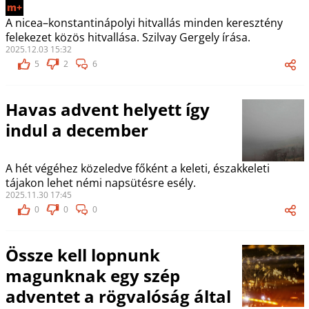
m+
A nicea–konstantinápolyi hitvallás minden keresztény
felekezet közös hitvallása. Szilvay Gergely írása.
2025.12.03 15:32
5
2
6
Havas advent helyett így
indul a december
A hét végéhez közeledve főként a keleti, északkeleti
tájakon lehet némi napsütésre esély.
2025.11.30 17:45
0
0
0
Össze kell lopnunk
magunknak egy szép
adventet a rögvalóság által