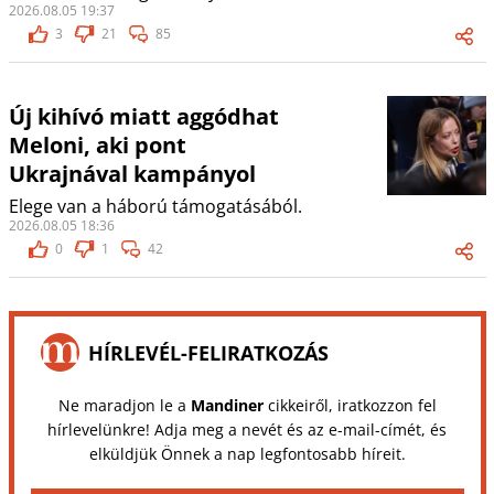
2026.08.05 19:37
3
21
85
Új kihívó miatt aggódhat
Meloni, aki pont
Ukrajnával kampányol
Elege van a háború támogatásából.
2026.08.05 18:36
0
1
42
HÍRLEVÉL-FELIRATKOZÁS
Ne maradjon le a
Mandiner
cikkeiről, iratkozzon fel
hírlevelünkre! Adja meg a nevét és az e-mail-címét, és
elküldjük Önnek a nap legfontosabb híreit.