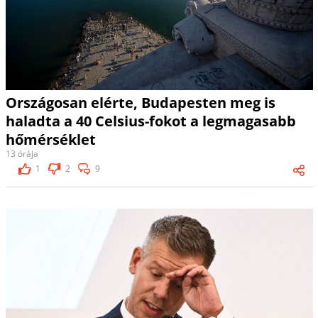
Országosan elérte, Budapesten meg is
haladta a 40 Celsius-fokot a legmagasabb
hőmérséklet
13 órája
1
2
9