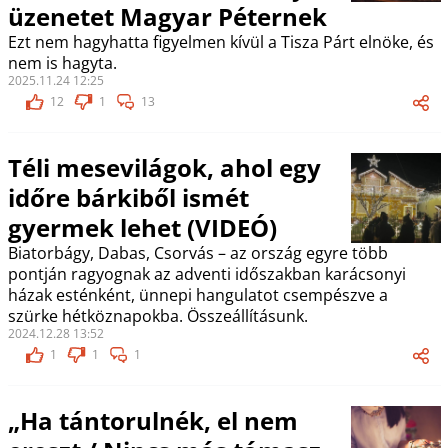
üzenetet Magyar Péternek
Ezt nem hagyhatta figyelmen kívül a Tisza Párt elnöke, és
nem is hagyta.
2025.11.24 12:25
12
1
13
Téli mesevilágok, ahol egy
időre bárkiből ismét
gyermek lehet (VIDEÓ)
Biatorbágy, Dabas, Csorvás – az ország egyre több
pontján ragyognak az adventi időszakban karácsonyi
házak esténként, ünnepi hangulatot csempészve a
szürke hétköznapokba. Összeállításunk.
2024.12.28 13:52
1
1
1
„Ha tántorulnék, el nem