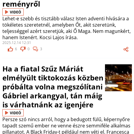
reményről
VIDEÓ
Lehet-e szebb és tisztább válasz Isten adventi hívására a
tökéletes szeretetnél, amelyben Őt, akit szeretünk,
teljességgel azért szeretjük, aki Ő Maga. Nem magunkért,
hanem Istenért. Kocsi Lajos írása.
2025.12.14 12:31
6
0
3
Ha a fiatal Szűz Máriát
elmélyült tiktokozás közben
próbálta volna megszólítani
Gábriel arkangyal, tán máig
is várhatnánk az igenjére
VIDEÓ
Persze szó nincs arról, hogy a bedugott fülű, képernyőre
tapadt szemű ember ne venne észre semmiféle alkalmas
pillanatot. A Black Friday-t például nem véti el. Francesca