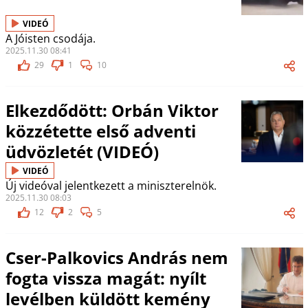
VIDEÓ
A Jóisten csodája.
2025.11.30 08:41
29
1
10
Elkezdődött: Orbán Viktor
közzétette első adventi
üdvözletét (VIDEÓ)
VIDEÓ
Új videóval jelentkezett a miniszterelnök.
2025.11.30 08:03
12
2
5
Cser-Palkovics András nem
fogta vissza magát: nyílt
levélben küldött kemény