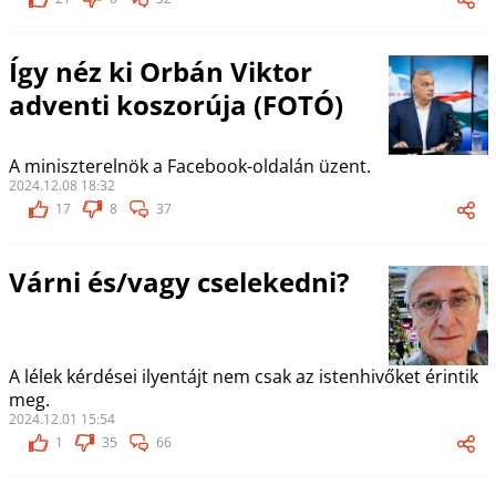
Így néz ki Orbán Viktor
adventi koszorúja (FOTÓ)
A miniszterelnök a Facebook-oldalán üzent.
2024.12.08 18:32
17
8
37
Várni és/vagy cselekedni?
A lélek kérdései ilyentájt nem csak az istenhivőket érintik
meg.
2024.12.01 15:54
1
35
66