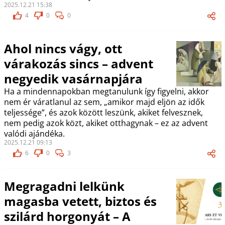
2025.12.21 15:38
4
0
0
Ahol nincs vágy, ott
várakozás sincs – advent
negyedik vasárnapjára
Ha a mindennapokban megtanulunk így figyelni, akkor
nem ér váratlanul az sem, „amikor majd eljön az idők
teljessége”, és azok között leszünk, akiket felvesznek,
nem pedig azok közt, akiket otthagynak – ez az advent
valódi ajándéka.
2025.12.21 09:13
6
0
3
Megragadni lelkünk
magasba vetett, biztos és
szilárd horgonyát – A