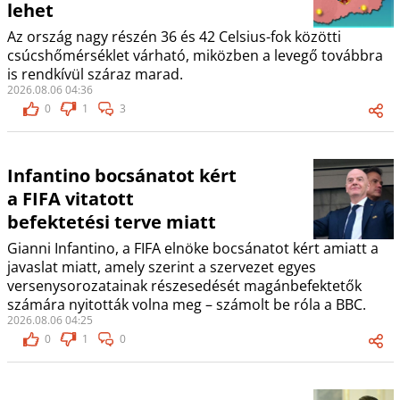
lehet
Az ország nagy részén 36 és 42 Celsius-fok közötti
csúcshőmérséklet várható, miközben a levegő továbbra
is rendkívül száraz marad.
2026.08.06 04:36
0
1
3
Infantino bocsánatot kért
a FIFA vitatott
befektetési terve miatt
Gianni Infantino, a FIFA elnöke bocsánatot kért amiatt a
javaslat miatt, amely szerint a szervezet egyes
versenysorozatainak részesedését magánbefektetők
számára nyitották volna meg – számolt be róla a BBC.
2026.08.06 04:25
0
1
0