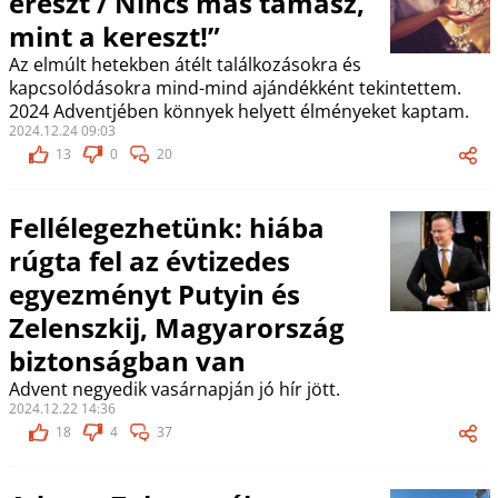
ereszt / Nincs más támasz,
mint a kereszt!”
Az elmúlt hetekben átélt találkozásokra és
kapcsolódásokra mind-mind ajándékként tekintettem.
2024 Adventjében könnyek helyett élményeket kaptam.
2024.12.24 09:03
13
0
20
Fellélegezhetünk: hiába
rúgta fel az évtizedes
egyezményt Putyin és
Zelenszkij, Magyarország
biztonságban van
Advent negyedik vasárnapján jó hír jött.
2024.12.22 14:36
18
4
37