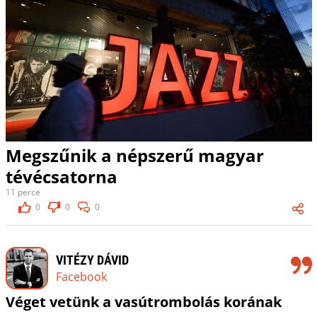
Megszűnik a népszerű magyar
tévécsatorna
11 perce
0
0
0
VITÉZY DÁVID
Facebook
Véget vetünk a vasútrombolás korának