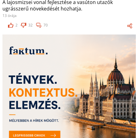
A lajosmizsei vonal fejlesztése a vasúton utazók
ugrásszerű növekedését hozhatja.
13 órája
2
32
70