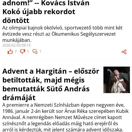
adnom!” -- Kovács István
Kokó újabb rekordot
döntött
Az olimpiai bajnok ökölvívó, sportvezető több mint két
évtizede vesz részt az Ökumenikus Segélyszervezet
munkájában.
2026.02.03 09:13
7
1
1
Advent a Hargitán – először
betiltották, majd mégis
bemutatták Sütő András
drámáját
A premierre a Nemzeti Színházban éppen negyven éve,
1986. január 2-án került sor Árvai Réka szerepében Kubik
Annával. A nemrégiben Nemzet Művésze címet kapott
színésznőt a legendás előadás máig ható erejéről és
arról is kérdeztük, mit jelent számára advent időszaka.