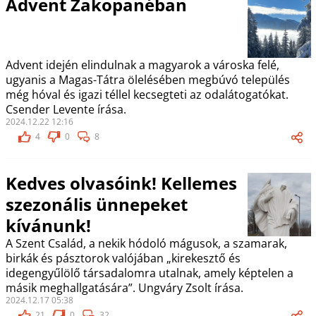
Advent Zakopanéban
Advent idején elindulnak a magyarok a városka felé,
ugyanis a Magas-Tátra ölelésében megbúvó település
még hóval és igazi téllel kecsegteti az odalátogatókat.
Csender Levente írása.
2024.12.22 12:16
4
0
8
Kedves olvasóink! Kellemes
szezonális ünnepeket
kívánunk!
A Szent Család, a nekik hódoló mágusok, a szamarak,
birkák és pásztorok valójában „kirekesztő és
idegengyűlölő társadalomra utalnak, amely képtelen a
másik meghallgatására”. Ungváry Zsolt írása.
2024.12.17 05:38
21
0
32