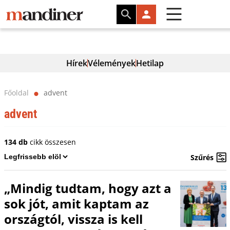
Hírek
Vélemények
Hetilap
Főoldal
advent
⬤
advent
134 db
cikk összesen
Szűrés
„Mindig tudtam, hogy azt a
sok jót, amit kaptam az
országtól, vissza is kell