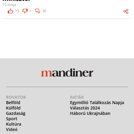
15 órája
15
1
36
ROVATOK
AKTÁK
Belföld
Egymillió Találkozás Napja
Külföld
Választás 2024
Gazdaság
Háború Ukrajnában
Sport
Kultúra
Videó