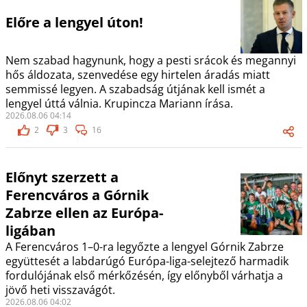
Előre a lengyel úton!
Nem szabad hagynunk, hogy a pesti srácok és megannyi
hős áldozata, szenvedése egy hirtelen áradás miatt
semmissé legyen. A szabadság útjának kell ismét a
lengyel úttá válnia. Krupincza Mariann írása.
2026.08.06 04:14
2
3
16
Előnyt szerzett a
Ferencváros a Górnik
Zabrze ellen az Európa-
ligában
A Ferencváros 1–0-ra legyőzte a lengyel Górnik Zabrze
együttesét a labdarúgó Európa-liga-selejtező harmadik
fordulójának első mérkőzésén, így előnyből várhatja a
jövő heti visszavágót.
2026.08.06 04:02