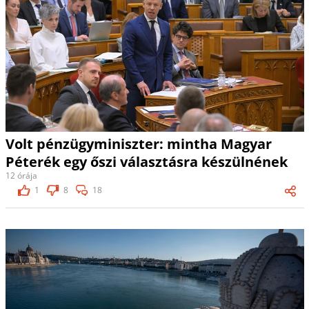
Volt pénzügyminiszter: mintha Magyar
Péterék egy őszi választásra készülnének
12 órája
1
8
18