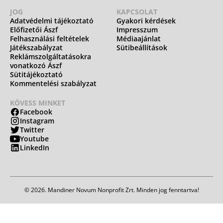
JOG
KAPCSOLAT
Adatvédelmi tájékoztató
Gyakori kérdések
Előfizetői Ászf
Impresszum
Felhasználási feltételek
Médiaajánlat
Játékszabályzat
Sütibeállítások
Reklámszolgáltatásokra
vonatkozó Ászf
Sütitájékoztató
Kommentelési szabályzat
KÖVESS MINKET
Facebook
Instagram
Twitter
Youtube
LinkedIn
© 2026. Mandiner Novum Nonprofit Zrt. Minden jog fenntartva!