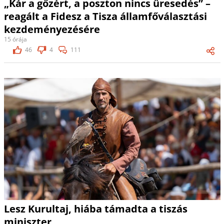
„Kár a gőzért, a poszton nincs üresedés” –
reagált a Fidesz a Tisza államfőválasztási
kezdeményezésére
15 órája
46
4
111
Lesz Kurultaj, hiába támadta a tiszás
miniszter