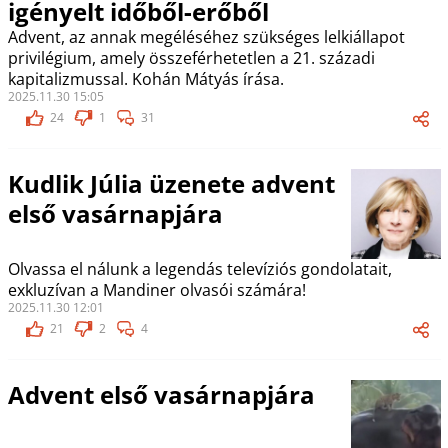
igényelt időből-erőből
Advent, az annak megéléséhez szükséges lelkiállapot
privilégium, amely összeférhetetlen a 21. századi
kapitalizmussal. Kohán Mátyás írása.
2025.11.30 15:05
24
1
31
Kudlik Júlia üzenete advent
első vasárnapjára
Olvassa el nálunk a legendás televíziós gondolatait,
exkluzívan a Mandiner olvasói számára!
2025.11.30 12:01
21
2
4
Advent első vasárnapjára