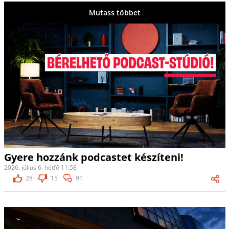
Mutass többet
Gyere hozzánk podcastet készíteni!
2026. július 6. hétfő 11:58
28
15
91