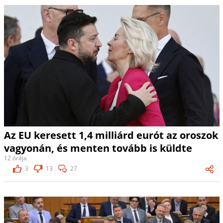
Az EU keresett 1,4 milliárd eurót az oroszok
vagyonán, és menten tovább is küldte
12 órája
3
13
27