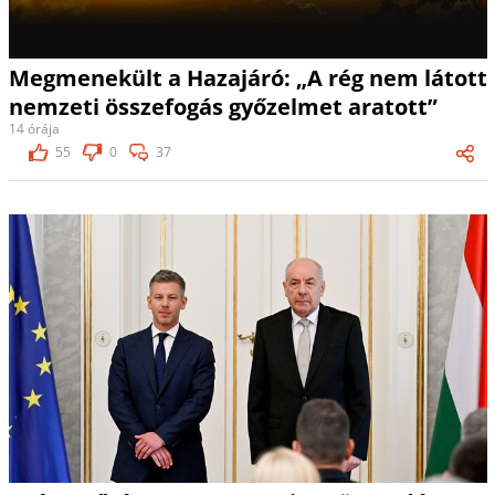
Megmenekült a Hazajáró: „A rég nem látott
nemzeti összefogás győzelmet aratott”
14 órája
55
0
37