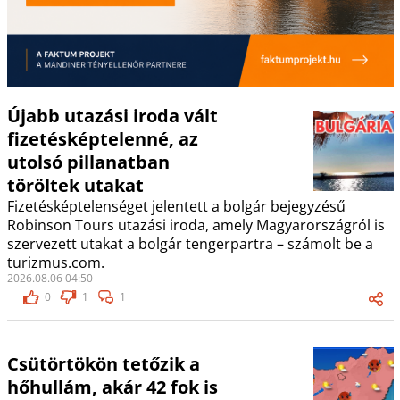
Újabb utazási iroda vált
fizetésképtelenné, az
utolsó pillanatban
töröltek utakat
Fizetésképtelenséget jelentett a bolgár bejegyzésű
Robinson Tours utazási iroda, amely Magyarországról is
szervezett utakat a bolgár tengerpartra – számolt be a
turizmus.com.
2026.08.06 04:50
0
1
1
Csütörtökön tetőzik a
hőhullám, akár 42 fok is