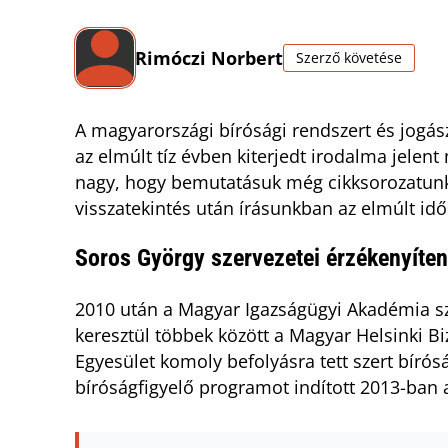
Rimóczi Norbert
Szerző követése
A magyarországi bírósági rendszert és jogás
az elmúlt tíz évben kiterjedt irodalma jele
nagy, hogy bemutatásuk még cikksorozatunk ke
visszatekintés után írásunkban az elmúlt id
Soros György szervezetei érzékenyíte
2010 után a Magyar Igazságügyi Akadémia s
keresztül többek között a Magyar Helsinki Bi
Egyesület komoly befolyásra tett szert bíró
bíróságfigyelő programot indított 2013-ban 