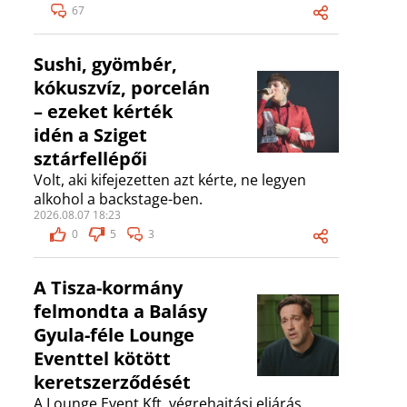
67
Sushi, gyömbér,
kókuszvíz, porcelán
– ezeket kérték
idén a Sziget
sztárfellépői
Volt, aki kifejezetten azt kérte, ne legyen
alkohol a backstage-ben.
2026.08.07 18:23
0
5
3
A Tisza-kormány
felmondta a Balásy
Gyula-féle Lounge
Eventtel kötött
keretszerződését
A Lounge Event Kft. végrehajtási eljárás