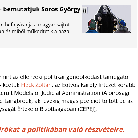
 – bemutatjuk Soros György
n befolyásolja a magyar sajtót.
an és miből működtetik a hazai
int az ellenzéki politikai gondolkodást támogató
– köztük
Fleck Zoltán
, az Eötvös Károly Intézet korábbi
rült Models of Judicial Administration (A bírósági
p Langbroek, aki évekig magas pozíciót töltött be az
ságát Értékelő Bizottságában (CEPEJ),
írókat a politikában való részvételre.