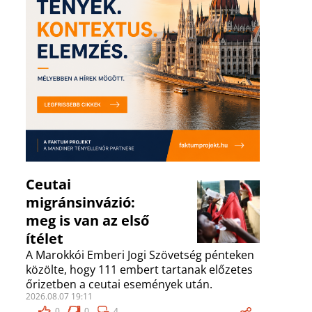
Ceutai
migránsinvázió:
meg is van az első
ítélet
A Marokkói Emberi Jogi Szövetség pénteken
közölte, hogy 111 embert tartanak előzetes
őrizetben a ceutai események után.
2026.08.07 19:11
0
0
4