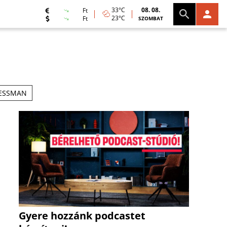
33°C
08. 08.
Ft
23°C
Ft
SZOMBAT
RESSMAN
Gyere hozzánk podcastet