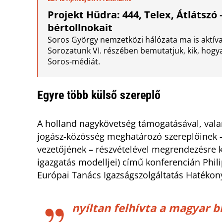
Projekt Hüdra: 444, Telex, Átlátszó
bértollnokait
Soros György nemzetközi hálózata ma is aktíva
Sorozatunk VI. részében bemutatjuk, kik, hogy
Soros-médiát.
Egyre több külső szereplő
A holland nagykövetség támogatásával, valam
jogász-közösség meghatározó szereplőinek 
vezetőjének – részvételével megrendezésre ke
igazgatás modelljei) című konferencián Phili
Európai Tanács Igazságszolgáltatás Hatékony
nyíltan felhívta a magyar b