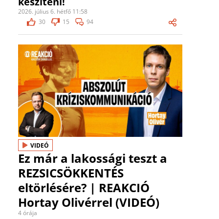
készíteni!
2026. július 6. hétfő 11:58
30
15
94
VIDEÓ
Ez már a lakossági teszt a
REZSICSÖKKENTÉS
eltörlésére? | REAKCIÓ
Hortay Olivérrel (VIDEÓ)
4 órája