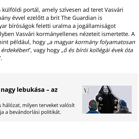
ülföldi portál, amely szívesen ad teret Vasvári
ny évvel ezelőtt a brit The Guardian is
ar bíróságok feletti uralma a jogállamiságot
elyben Vasvári kormányellenes nézeteit ismertette. A
mint például, hogy „
a magyar kormány folyamatosan
a érdekében
”, vagy hogy „
ő és bírói kollégái évek óta
”.
 nagy lebukása – az
 hálózat, milyen terveket valósít
 a bevándorlási politikát.