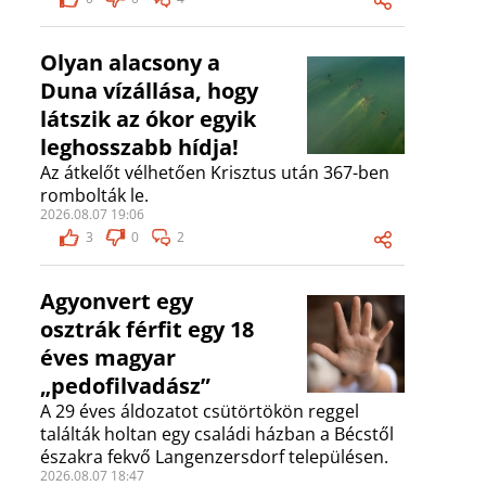
Olyan alacsony a
Duna vízállása, hogy
látszik az ókor egyik
leghosszabb hídja!
Az átkelőt vélhetően Krisztus után 367-ben
rombolták le.
2026.08.07 19:06
3
0
2
Agyonvert egy
osztrák férfit egy 18
éves magyar
„pedofilvadász”
A 29 éves áldozatot csütörtökön reggel
találták holtan egy családi házban a Bécstől
északra fekvő Langenzersdorf településen.
2026.08.07 18:47