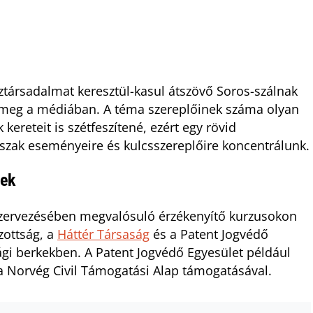
ztársadalmat keresztül-kasul átszövő Soros-szálnak
nt meg a médiában. A téma szereplőinek száma olyan
reteit is szétfeszítené, ezért egy rövid
őszak eseményeire és kulcsszereplőire koncentrálunk.
nek
zervezésében megvalósuló érzékenyítő kurzusokon
zottság, a
Háttér Társaság
és a Patent Jogvédő
sági berkekben. A Patent Jogvédő Egyesület például
a Norvég Civil Támogatási Alap támogatásával.