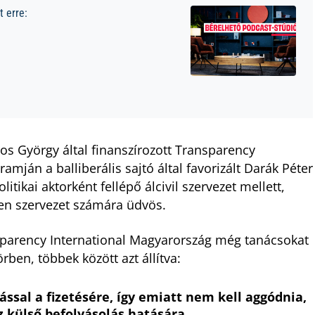
 erre:
ros György által finanszírozott Transparency
mján a balliberális sajtó által favorizált Darák Péter
olitikai aktorként fellépő álcivil szervezet mellett,
n szervezet számára üdvös.
parency International Magyarország még tanácsokat
ben, többek között azt állítva:
ssal a fizetésére, így emiatt nem kell aggódnia,
z külső befolyásolás hatására.