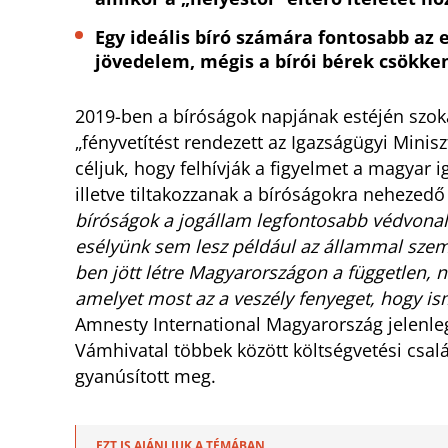
Egy ideális bíró számára fontosabb az 
jövedelem, mégis a bírói bérek csökke
2019-ben a bíróságok napjának estéjén szoka
„fényvetítést rendezett az Igazságügyi Minisz
céljuk, hogy felhívják a figyelmet a magyar 
illetve tiltakozzanak a bíróságokra nehezed
bíróságok a jogállam legfontosabb védvonala
esélyünk sem lesz például az állammal szem
ben jött létre Magyarországon a független, 
amelyet most az a veszély fenyeget, hogy is
Amnesty International Magyarország jelenleg
Vámhivatal többek között költségvetési csal
gyanúsított meg.
EZT IS AJÁNLJUK A TÉMÁBAN