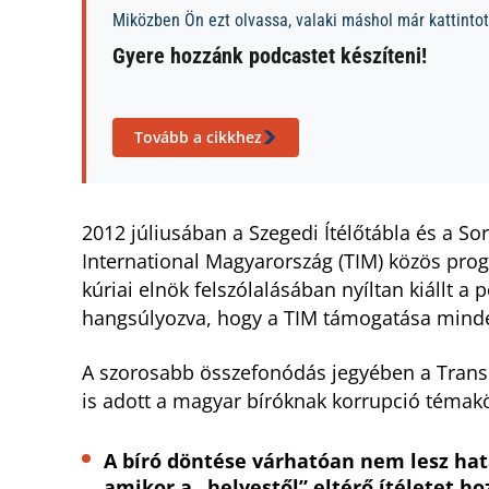
Miközben Ön ezt olvassa, valaki máshol már kattintott
Gyere hozzánk podcastet készíteni!
Tovább a cikkhez
2012 júliusában a Szegedi Ítélőtábla és a So
International Magyarország (TIM) közös progra
kúriai elnök felszólalásában nyíltan kiállt a p
hangsúlyozva, hogy a TIM támogatása minde
A szorosabb összefonódás jegyében a Trans
is adott a magyar bíróknak korrupció témakör
A bíró döntése várhatóan nem lesz hatá
amikor a „helyestől” eltérő ítéletet ho