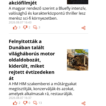
akciófilmjét
A magyar rendező szerint a Bluefly intenzív,
valósághű és karakterközpontú thriller lesz
merész sci-fi környezetben.
2026.08.07 16:43
3
2
3
Felnyitották a
Dunában talált
világháborús motor
oldaldobozát,
kiderült, miket
rejtett évtizedeken
át
A HM HIM szakemberei a műtárgyakat
megtisztítják, konzerválják és azokat,
amelyek alkalmasak rá, restaurálják.
2026.08.07 16:37
2
0
13