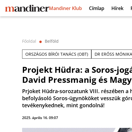
Mandiner Klub
Címlap
Hírek
Főoldal
Belföld
⬤
ORSZÁGOS BÍRÓI TANÁCS (OBT)
DR ERŐSS MÓNIK
Projekt Hüdra: a Soros-jo
David Pressmanig és Magy
Prjoket Hüdra-sorozatunk VIII. részében a 
befolyásoló Soros-ügynököket vesszük górc
tevékenykednek, mint gondolná!
2025. április 16. 09:07