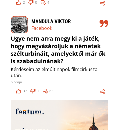
2
0
4
MANDULA VIKTOR
Facebook
Ugye nem arra megy ki a játék,
hogy megvásároljuk a németek
szélturbináit, amelyektől már ők
is szabadulnának?
Kérdéseim az elmúlt napok filmcirkusza
után.
6 órája
37
1
63