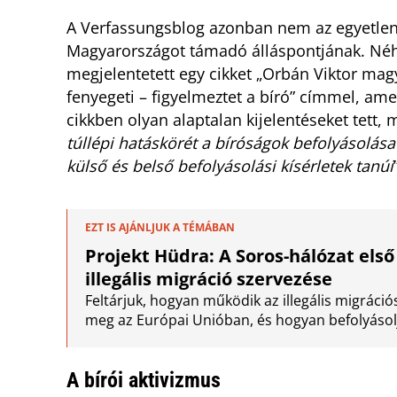
A Verfassungsblog azonban nem az egyetlen k
Magyarországot támadó álláspontjának. Néhá
megjelentetett egy cikket „Orbán Viktor magy
fenyegeti – figyelmeztet a bíró” címmel, am
cikkben olyan alaptalan kijelentéseket tett, 
túllépi hatáskörét a bíróságok befolyásolás
külső és belső befolyásolási kísérletek tanúi
EZT IS AJÁNLJUK A TÉMÁBAN
Projekt Hüdra: A Soros-hálózat első
illegális migráció szervezése
Feltárjuk, hogyan működik az illegális migrációs
meg az Európai Unióban, és hogyan befolyásolja
A bírói aktivizmus