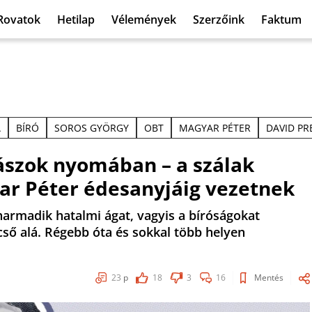
Rovatok
Hetilap
Vélemények
Szerzőink
Faktum
A
BÍRÓ
SOROS GYÖRGY
OBT
MAGYAR PÉTER
DAVID P
gászok nyomában – a szálak
ar Péter édesanyjáig vezetnek
harmadik hatalmi ágat, vagyis a bíróságokat
ső alá. Régebb óta és sokkal több helyen
23
p
18
3
16
Mentés