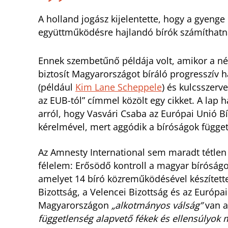
A holland jogász kijelentette, hogy a gyenge e
együttműködésre hajlandó bírók számíthatn
Ennek szembetűnő példája volt, amikor a n
biztosít Magyarországot bíráló progresszív 
(például
Kim Lane Scheppele
) és kulcsszerv
az EUB-tól” címmel közölt egy cikket. A lap h
arról, hogy Vasvári Csaba az Európai Unió B
kérelmével, mert aggódik a bíróságok függet
Az Amnesty International sem maradt tétlen a
félelem: Erősödő kontroll a magyar bíróságok 
amelyet 14 bíró közreműködésével készítet
Bizottság, a Velencei Bizottság és az Európai
Magyarországon
„alkotmányos válság”
van a
függetlenség alapvető fékek és ellensúlyok