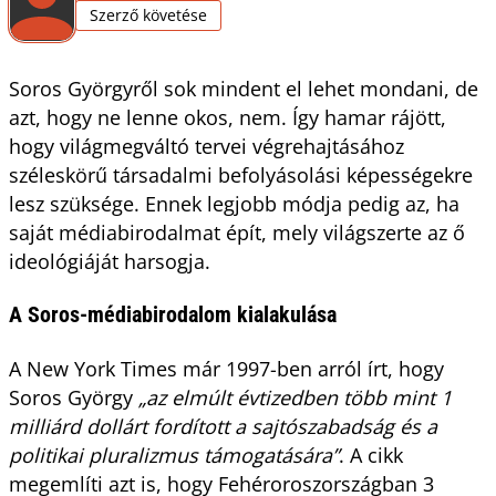
Szerző követése
Soros Györgyről sok mindent el lehet mondani, de
azt, hogy ne lenne okos, nem. Így hamar rájött,
hogy világmegváltó tervei végrehajtásához
széleskörű társadalmi befolyásolási képességekre
lesz szüksége. Ennek legjobb módja pedig az, ha
saját médiabirodalmat épít, mely világszerte az ő
ideológiáját harsogja.
A Soros-médiabirodalom kialakulása
A New York Times már 1997-ben arról írt, hogy
Soros György
„az elmúlt évtizedben több mint 1
milliárd dollárt fordított a sajtószabadság és a
politikai pluralizmus támogatására”
. A cikk
megemlíti azt is, hogy Fehéroroszországban 3