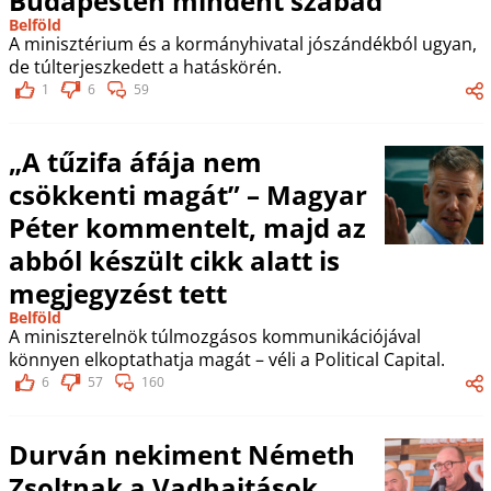
Budapesten mindent szabad
Belföld
A minisztérium és a kormányhivatal jószándékból ugyan,
de túlterjeszkedett a hatáskörén.
1
6
59
„A tűzifa áfája nem
csökkenti magát” – Magyar
Péter kommentelt, majd az
abból készült cikk alatt is
megjegyzést tett
Belföld
A miniszterelnök túlmozgásos kommunikációjával
könnyen elkoptathatja magát – véli a Political Capital.
6
57
160
Durván nekiment Németh
Zsoltnak a Vadhajtások