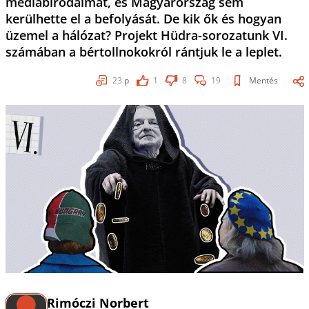
médiabirodalmát, és Magyarország sem
kerülhette el a befolyását. De kik ők és hogyan
üzemel a hálózat? Projekt Hüdra-sorozatunk VI.
számában a bértollnokokról rántjuk le a leplet.
23
p
1
8
19
Mentés
Rimóczi Norbert