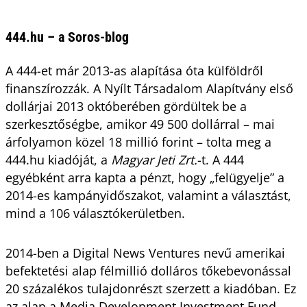
444.hu – a Soros-blog
A 444-et már 2013-as alapítása óta külföldről
finanszírozzák. A Nyílt Társadalom Alapítvány első
dollárjai 2013 októberében gördültek be a
szerkesztőségbe, amikor 49 500 dollárral – mai
árfolyamon közel 18 millió forint – tolta meg a
444.hu kiadóját, a
Magyar Jeti Zrt.
-t. A 444
egyébként arra kapta a pénzt, hogy „felügyelje” a
2014-es kampányidőszakot, valamint a választást,
mind a 106 választókerületben.
2014-ben a Digital News Ventures nevű amerikai
befektetési alap félmillió dolláros tőkebevonással
20 százalékos tulajdonrészt szerzett a kiadóban. Ez
az alap a Media Development Investment Fund