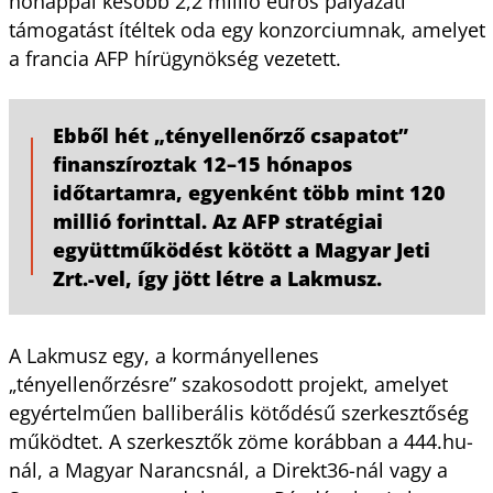
hónappal később 2,2 millió eurós pályázati
támogatást ítéltek oda egy konzorciumnak, amelyet
a francia AFP hírügynökség vezetett.
Ebből hét „tényellenőrző csapatot”
finanszíroztak 12–15 hónapos
időtartamra, egyenként több mint 120
millió forinttal. Az AFP stratégiai
együttműködést kötött a Magyar Jeti
Zrt.-vel, így jött létre a Lakmusz.
A Lakmusz egy, a kormányellenes
„tényellenőrzésre” szakosodott projekt, amelyet
egyértelműen balliberális kötődésű szerkesztőség
működtet. A szerkesztők zöme korábban a 444.hu-
nál, a Magyar Narancsnál, a Direkt36-nál vagy a