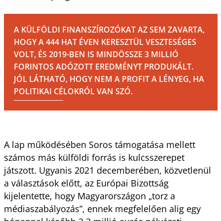
A KÜLFÖLDI FINANSZÍROZÓKAT AZ SEM ZAVARTA,
HOGY A 444 HAT ÉVEN KERESZTÜL VESZTESÉGES
VOLT, ÉS 2019-BEN IS MINDÖSSZE 3 MILLIÓ
FORINTOS ADÓZOTT EREDMÉNYT PRODUKÁLT.
JÓL LÁTHATÓ, HOGY NEM A PROFIT A LÉNYEG, HA
POLITIKAI CÉLOKRÓL VAN SZÓ.
A lap működésében Soros támogatása mellett
számos más külföldi forrás is kulcsszerepet
játszott. Ugyanis 2021 decemberében, közvetlenül
a választások előtt, az Európai Bizottság
kijelentette, hogy Magyarországon „torz a
médiaszabályozás”, ennek megfelelően alig egy