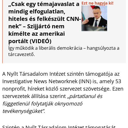
„Csak egy témajavaslat a
Ezt ne hagyja ki!
mindig elfogulatlan,
hiteles és felkészült CNN-
nek” – Szijjártó nem
kímélte az amerikai
portált (VIDEÓ)
Így működik a liberális demokrácia – hangsúlyozta a
tárcavezető.
A Nyílt Társadalom Intézet szintén támogatója az
Investigative News Networknek (INN) is, amely 53
nonprofit, híreket közlő szervezet szövetsége. Ezen
szervezetek állítása szerint
„pártatlanul és
függetlenül folytatják oknyomozó
tevékenységüket”
.
Szintén a Nyílt Társadalom Intézet támogatását