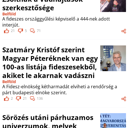
szerkesztősége
Belföld
A fideszes országgyűlési képviselő a 444-nek adott
interjút.
21
5
71
Szatmáry Kristóf szerint
Magyar Péteréknek van egy
100-as listája fideszesekből,
akiket le akarnak vadászni
Belföld
A Fidesz-elnökség kétharmadát elviheti a rendőrség a
párt budapesti elnöke szerint.
2
21
136
Sörözés utáni párhuzamos
univerzumok, melyek