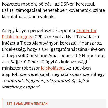
közvetett módon, például az OSF-en keresztül.
Ezáltal támogatásai nehezebben követhetők, szinte
kimutathatatlanná válnak.
Az egyik ilyen pénzelosztó központ a
Center for
Public Integrity
(CPI), amelyet a Nyílt Társadalom
Intézet a Tides Alapítványon keresztül finanszíroz.
Érdekesség, hogy a CPI igazgatótanácsának éveken
át tagja volt Christiane Amanpour, a CNN riportere,
akit Szijjártó Péter külügyi és külgazdasági
miniszter többször
leiskolázott
. Az 1989-ben
alapított szervezet saját meghatározása szerint egy
„nonprofit, független, oknyomozó újságírói
watchdog csoport”
.
EZT IS AJÁNLJUK A TÉMÁBAN