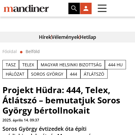
Hírek
Vélemények
Hetilap
Főoldal
Belföld
⬤
TASZ
TELEX
MAGYAR HELSINKI BIZOTTSÁG
444 HU
HÁLÓZAT
SOROS GYÖRGY
444
ÁTLÁTSZÓ
Projekt Hüdra: 444, Telex,
Átlátszó – bemutatjuk Soros
György bértollnokait
2025. április 14. 09:37
Soros György évtizedek óta építi