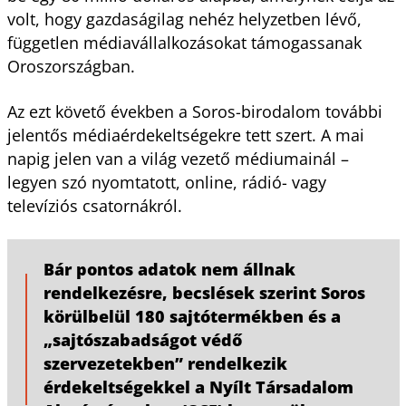
volt, hogy gazdaságilag nehéz helyzetben lévő,
független médiavállalkozásokat támogassanak
Oroszországban.
Az ezt követő években a Soros-birodalom további
jelentős médiaérdekeltségekre tett szert. A mai
napig jelen van a világ vezető médiumainál –
legyen szó nyomtatott, online, rádió- vagy
televíziós csatornákról.
Bár pontos adatok nem állnak
rendelkezésre, becslések szerint Soros
körülbelül 180 sajtótermékben és a
„sajtószabadságot védő
szervezetekben” rendelkezik
érdekeltségekkel a Nyílt Társadalom