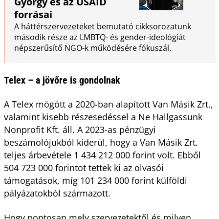
György és az USAID
forrásai
A háttérszervezeteket bemutató cikksorozatunk
második része az LMBTQ- és gender-ideológiát
népszerűsítő NGO-k működésére fókuszál.
Telex – a jövőre is gondolnak
A Telex mögött a 2020-ban alapított Van Másik Zrt.,
valamint kisebb részesedéssel a Ne Hallgassunk
Nonprofit Kft. áll. A 2023-as pénzügyi
beszámolójukból kiderül, hogy a Van Másik Zrt.
teljes árbevétele 1 434 212 000 forint volt. Ebből
504 723 000 forintot tettek ki az olvasói
támogatások, míg 101 234 000 forint külföldi
pályázatokból származott.
Hogy pontosan mely szervezetektől és milyen