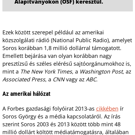
Alapítványokon (OSF) keresztül.
Ezek között szerepel például az amerikai
közszolgálati rádió (National Public Radio), amelyet
Soros korábban 1,8 millió dollárral támogatott.
Emellett bejárása van olyan korábban nagy
presztízsű és széles elérésű sajtóorgánumokhoz is,
mint a
The New York Times
, a
Washington Post
, az
Associated Press
, a
CNN
vagy az
ABC
.
Az amerikai hálózat
A Forbes gazdasági folyóirat 2013-as
cikkében
ír
Soros György és a média kapcsolatáról. Az írás
szerint Soros 2003 és 2013 között több mint 48
millió dollárt költött médiatámogatásra, általában