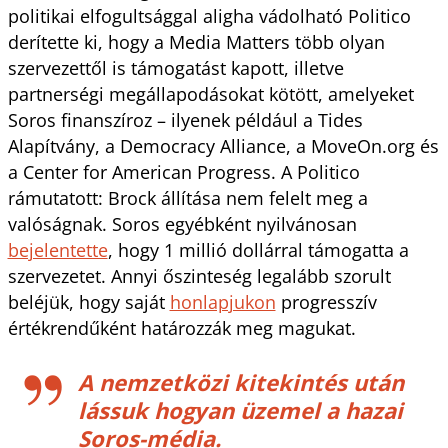
politikai elfogultsággal aligha vádolható Politico
derítette ki, hogy a Media Matters több olyan
szervezettől is támogatást kapott, illetve
partnerségi megállapodásokat kötött, amelyeket
Soros finanszíroz – ilyenek például a Tides
Alapítvány, a Democracy Alliance, a MoveOn.org és
a Center for American Progress. A Politico
rámutatott: Brock állítása nem felelt meg a
valóságnak. Soros egyébként nyilvánosan
bejelentette
, hogy 1 millió dollárral támogatta a
szervezetet. Annyi őszinteség legalább szorult
beléjük, hogy saját
honlapjukon
progresszív
értékrendűként határozzák meg magukat.
A nemzetközi kitekintés után
lássuk hogyan üzemel a hazai
Soros-média.