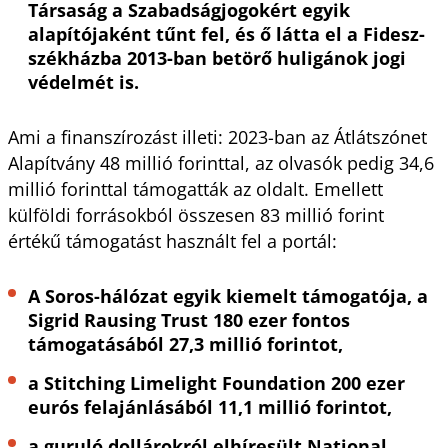
Társaság a Szabadságjogokért egyik
alapítójaként tűnt fel, és ő látta el a Fidesz-
székházba 2013-ban betörő huligánok jogi
védelmét is.
Ami a finanszírozást illeti: 2023-ban az Átlátszónet
Alapítvány 48 millió forinttal, az olvasók pedig 34,6
millió forinttal támogatták az oldalt. Emellett
külföldi forrásokból összesen 83 millió forint
értékű támogatást használt fel a portál:
A Soros-hálózat egyik kiemelt támogatója, a
Sigrid Rausing Trust 180 ezer fontos
támogatásából 27,3 millió forintot,
a Stitching Limelight Foundation 200 ezer
eurós felajánlásából 11,1 millió forintot,
a guruló dollárokról elhíresült National