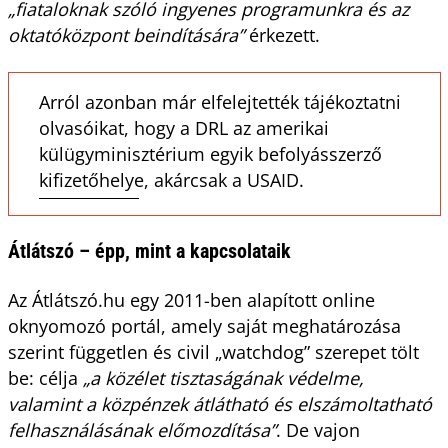
„fiataloknak szóló ingyenes programunkra és az
oktatóközpont beindítására”
érkezett.
Arról azonban már elfelejtették tájékoztatni
olvasóikat, hogy a DRL az amerikai
külügyminisztérium egyik befolyásszerző
kifizetőhelye, akárcsak a USAID.
Átlátszó – épp, mint a kapcsolataik
Az Átlátszó.hu egy 2011-ben alapított online
oknyomozó portál, amely saját meghatározása
szerint független és civil „watchdog” szerepet tölt
be: célja
„a közélet tisztaságának védelme,
valamint a közpénzek átlátható és elszámoltatható
felhasználásának előmozdítása”
. De vajon