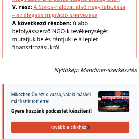
V. rész:
A Soros-hálózat első nagy lebukása
– az illegális migráció szervezése
A következő részben:
újabb
befolyásszerző NGO-k tevékenységét
mutatjuk be és rántjuk le a leplet
finanszírozásukról.
Nyitókép: Mandiner-szerkesztés
Miközben Ön ezt olvassa, valaki máshol
már kattintott erre:
Gyere hozzánk podcastet készíteni!
Tovább a cikkhez