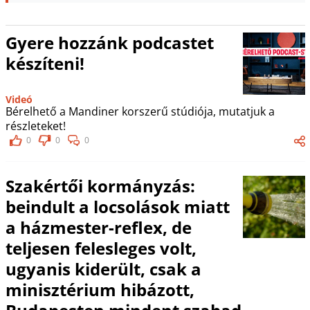
Gyere hozzánk podcastet
készíteni!
Videó
Bérelhető a Mandiner korszerű stúdiója, mutatjuk a
részleteket!
0
0
0
Szakértői kormányzás:
beindult a locsolások miatt
a házmester-reflex, de
teljesen felesleges volt,
ugyanis kiderült, csak a
minisztérium hibázott,