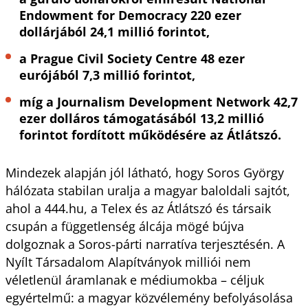
Endowment for Democracy 220 ezer
dollárjából 24,1 millió forintot,
a Prague Civil Society Centre 48 ezer
eurójából 7,3 millió forintot,
míg a Journalism Development Network 42,7
ezer dolláros támogatásából 13,2 millió
forintot fordított működésére az Átlátszó.
Mindezek alapján jól látható, hogy Soros György
hálózata stabilan uralja a magyar baloldali sajtót,
ahol a 444.hu, a Telex és az Átlátszó és társaik
csupán a függetlenség álcája mögé bújva
dolgoznak a Soros-párti narratíva terjesztésén. A
Nyílt Társadalom Alapítványok milliói nem
véletlenül áramlanak e médiumokba – céljuk
egyértelmű: a magyar közvélemény befolyásolása