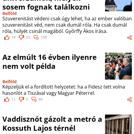
sosem fognak találkozni
Belföld
Szuverenitást védeni csak úgy lehet, ha az ember valóban
szuverenitást véd, nem csak dumál róla. Ha csak dumál
róla, hülyét csinál magából. Győrffy Ákos írása.
18
25
198
Az elmúlt 16 évben ilyenre
nem volt példa
Belföld
Képzeljük el a fordított helyzetet: ha a Fidesz tett volna
hasonlót a Tiszával vagy Magyar Péterrel.
12
6
86
Vaddisznót gázolt a metró a
Kossuth Lajos térnél