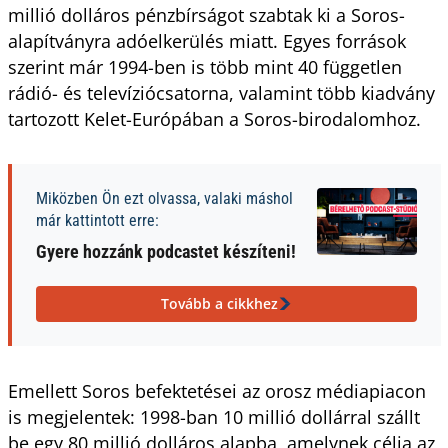
millió dolláros pénzbírságot szabtak ki a Soros-
alapítványra adóelkerülés miatt. Egyes források
szerint már 1994-ben is több mint 40 független
rádió- és televíziócsatorna, valamint több kiadvány
tartozott Kelet-Európában a Soros-birodalomhoz.
Miközben Ön ezt olvassa, valaki máshol
már kattintott erre:
Gyere hozzánk podcastet készíteni!
Tovább a cikkhez
Emellett Soros befektetései az orosz médiapiacon
is megjelentek: 1998-ban 10 millió dollárral szállt
be egy 80 millió dolláros alapba, amelynek célja az