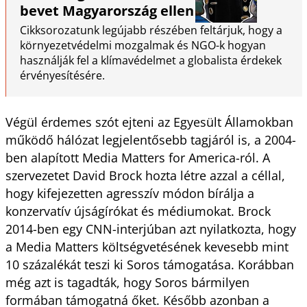
bevet Magyarország ellen
Cikksorozatunk legújabb részében feltárjuk, hogy a
környezetvédelmi mozgalmak és NGO-k hogyan
használják fel a klímavédelmet a globalista érdekek
érvényesítésére.
Végül érdemes szót ejteni az Egyesült Államokban
működő hálózat legjelentősebb tagjáról is, a 2004-
ben alapított Media Matters for America-ról. A
szervezetet David Brock hozta létre azzal a céllal,
hogy kifejezetten agresszív módon bírálja a
konzervatív újságírókat és médiumokat. Brock
2014-ben egy CNN-interjúban azt nyilatkozta, hogy
a Media Matters költségvetésének kevesebb mint
10 százalékát teszi ki Soros támogatása. Korábban
még azt is tagadták, hogy Soros bármilyen
formában támogatná őket. Később azonban a