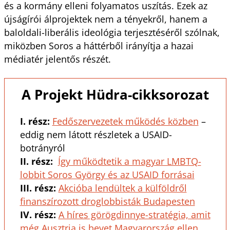
és a kormány elleni folyamatos uszítás. Ezek az
újságírói álprojektek nem a tényekről, hanem a
baloldali-liberális ideológia terjesztéséről szólnak,
miközben Soros a háttérből irányítja a hazai
médiatér jelentős részét.
A Projekt Hüdra-cikksorozat
I. rész:
Fedőszervezetek működés közben
–
eddig nem látott részletek a USAID-
botrányról
II. rész:
Így működtetik a magyar LMBTQ-
lobbit Soros György és az USAID forrásai
III. rész:
Akcióba lendültek a külföldről
finanszírozott droglobbisták Budapesten
IV. rész:
A híres görögdinnye-stratégia, amit
még Ausztria is bevet Magyarország ellen