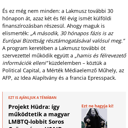
És ez még nem minden: a Lakmusz további 30
hónapon át, azaz két és fél évig ismét külföldi
finanszírozásban részesül. Ahogy maguk is
elismerték:
„A második, 30 hónapos fázis is az
Európai Bizottság résztámogatásával valósul meg.”
A program keretében a Lakmusz további öt
szervezettel működik együtt a
„hamis és félrevezető
információk elleni”
küzdelemben – köztük a
Political Capital, a Mérték Médiaelemző Műhely, az
AFP, az Idea Alapítvány és a francia Epresspack.
EZT IS AJÁNLJUK A TÉMÁBAN
Projekt Hüdra: így
Ezt ne hagyja ki!
működtetik a magyar
LMBTQ-lobbit Soros