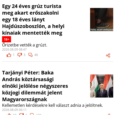
Egy 24 éves grúz turista
meg akart erőszakolni
egy 18 éves lányt
Hajdúszoboszlón, a helyi
kínaiak mentették meg
18+
Őrizetbe vették a grúzt.
2026.08.09 08:47
1
3
46
Tarjányi Péter: Baka
András köztársasági
elnöki jelölése négyszeres
közjogi dilemmát jelent
Magyarországnak
Kellemetlen kérdésekre kell választ adnia a jelöltnek.
2026.08.09 06:11