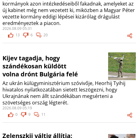
kormányok azon intézkedéseiből fakadnak, amelyeket az
új kabinet még nem vezetett ki, miközben a Magyar Péter
vezette kormány eddigi lépései kizárólag drágulást
eredményeztek a piacon.
2026.08.09 05:31
13
6
20
Kijev tagadja, hogy
szándékosan küldött
volna drónt Bulgária felé
Az ukrán külügyminisztérium szóvivője, Heorhij Tyihij
hivatalos nyilatkozatában sietett leszögezni, hogy
Ukrajnának nem állt szándékában megsérteni a
szövetséges ország légterét.
2026.08.09 05:19
0
9
11
Zelenszkij váltig állítja: