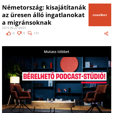
Németország: kisajátítanák
az üresen álló ingatlanokat
a migránsoknak
2015.09.22 09:01
0
0
131
Mutass többet