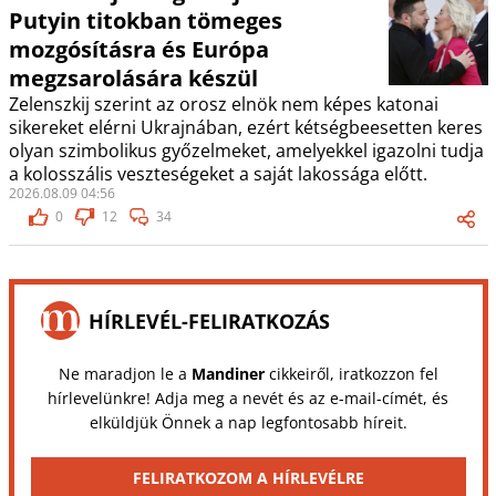
Putyin titokban tömeges
mozgósításra és Európa
megzsarolására készül
Zelenszkij szerint az orosz elnök nem képes katonai
sikereket elérni Ukrajnában, ezért kétségbeesetten keres
olyan szimbolikus győzelmeket, amelyekkel igazolni tudja
a kolosszális veszteségeket a saját lakossága előtt.
2026.08.09 04:56
0
12
34
HÍRLEVÉL-FELIRATKOZÁS
Ne maradjon le a
Mandiner
cikkeiről, iratkozzon fel
hírlevelünkre! Adja meg a nevét és az e-mail-címét, és
elküldjük Önnek a nap legfontosabb híreit.
FELIRATKOZOM A HÍRLEVÉLRE