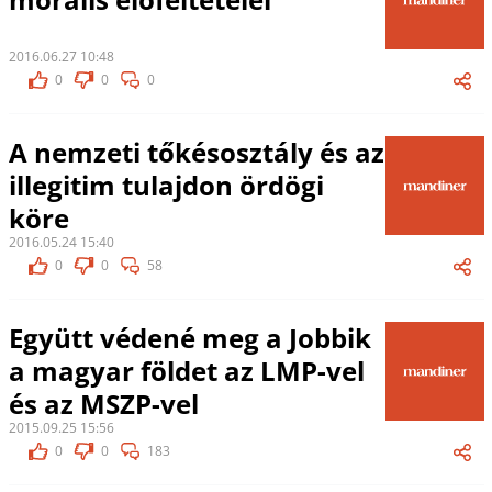
2016.06.27 10:48
0
0
0
A nemzeti tőkésosztály és az
illegitim tulajdon ördögi
köre
2016.05.24 15:40
0
0
58
Együtt védené meg a Jobbik
a magyar földet az LMP-vel
és az MSZP-vel
2015.09.25 15:56
0
0
183