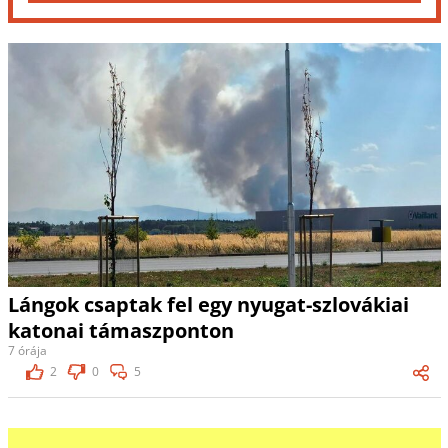
Lángok csaptak fel egy nyugat-szlovákiai
katonai támaszponton
7 órája
2
0
5