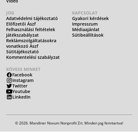
Videó
JOG
KAPCSOLAT
Adatvédelmi tájékoztató
Gyakori kérdések
Előfizetői Ászf
Impresszum
Felhasználási feltételek
Médiaajánlat
Játékszabályzat
Sütibeállítások
Reklámszolgáltatásokra
vonatkozó Ászf
Sütitájékoztató
Kommentelési szabályzat
KÖVESS MINKET
Facebook
Instagram
Twitter
Youtube
LinkedIn
© 2026. Mandiner Novum Nonprofit Zrt. Minden jog fenntartva!