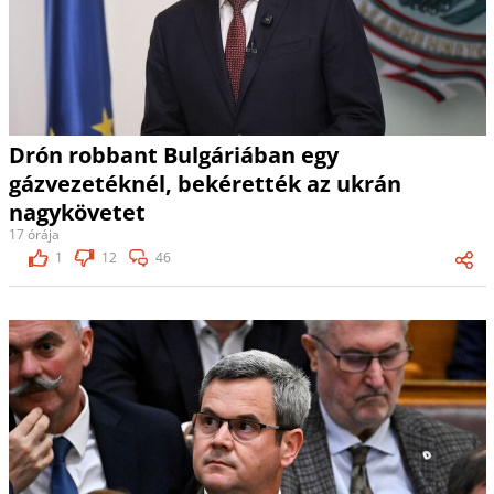
Drón robbant Bulgáriában egy
gázvezetéknél, bekérették az ukrán
nagykövetet
17 órája
1
12
46