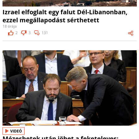
Izrael elfoglalt egy falut Dél-Libanonban,
ezzel megállapodást sérthetett
18 órája
2
3
131
VIDEÓ
Mézeshetek után jöhet a feketeleves: