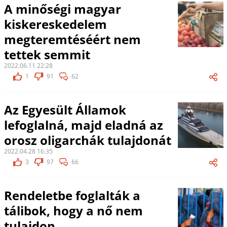
A minőségi magyar
kiskereskedelem
megteremtéséért nem
tettek semmit
2022.06.11 22:28
1
91
62
Az Egyesült Államok
lefoglalná, majd eladná az
orosz oligarchák tulajdonát
2022.04.28 16:35
3
97
66
Rendeletbe foglalták a
tálibok, hogy a nő nem
tulajdon