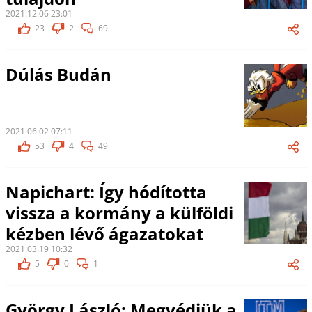
2021.12.06 23:01
23
2
69
Dúlás Budán
2021.06.02 07:11
53
4
49
Napichart: Így hódította
vissza a kormány a külföldi
kézben lévő ágazatokat
2021.03.19 10:32
5
0
1
György László: Megvédjük a