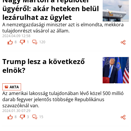
ügyéről: akár heteken belül
lezárulhat az ügylet
A nemzetgazdasági miniszter azt is elmondta, mekkora
tulajdonrészt vásárol az állam.
2024.04.09 12:58
8
1
120
Trump lesz a következő
elnök?
AKTA
Az amerikai lakosság tulajdonában lévő közel 500 millió
darab fegyver jelentős többsége Republikánus
szavazóknál van.
2024.01.30 07:29
8
3
15