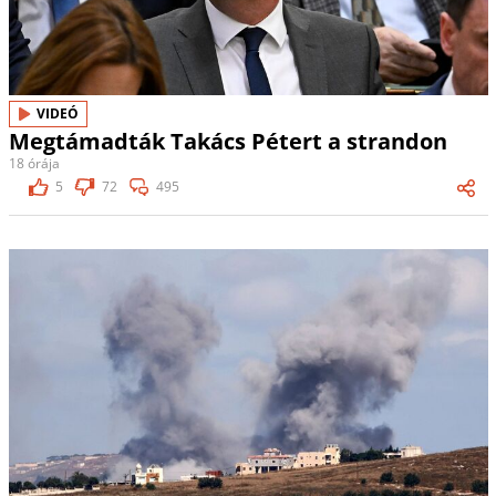
VIDEÓ
Megtámadták Takács Pétert a strandon
18 órája
5
72
495