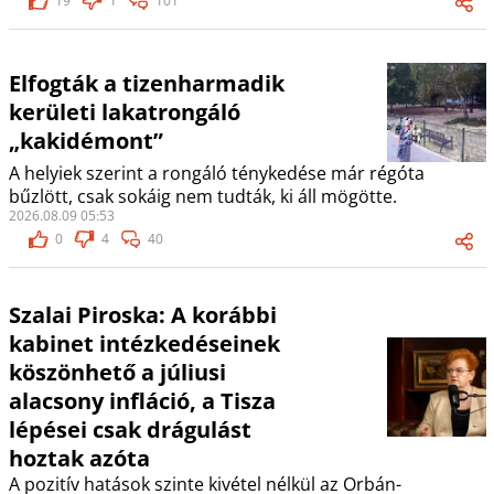
19
1
101
Elfogták a tizenharmadik
kerületi lakatrongáló
„kakidémont”
A helyiek szerint a rongáló ténykedése már régóta
bűzlött, csak sokáig nem tudták, ki áll mögötte.
2026.08.09 05:53
0
4
40
Szalai Piroska: A korábbi
kabinet intézkedéseinek
köszönhető a júliusi
alacsony infláció, a Tisza
lépései csak drágulást
hoztak azóta
A pozitív hatások szinte kivétel nélkül az Orbán-