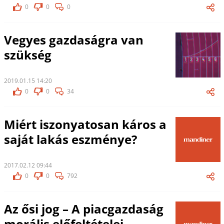
0
0
0
Vegyes gazdaságra van
szükség
2019.01.15 14:20
0
0
34
Miért iszonyatosan káros a
saját lakás eszménye?
2017.02.12 09:44
0
0
792
Az ősi jog – A piacgazdaság
morális előfeltételei