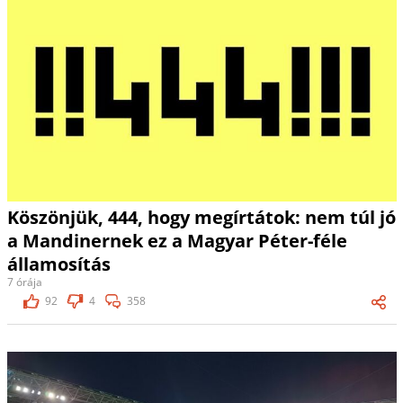
Köszönjük, 444, hogy megírtátok: nem túl jó
a Mandinernek ez a Magyar Péter-féle
államosítás
7 órája
92
4
358