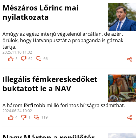
Mészáros Lőrinc mai
nyilatkozata
Amúgy az egész interjú végtelenül arcátlan, de azért
örülök, hogy Hatvanpusztát a propaganda is gáznak
tartja.
2025.11.10 11:02
5
62
66
Illegális fémkereskedőket
buktatott le a NAV
A három férfi több millió forintos bírságra számíthat.
2024.06.24 10:02
4
1
119
Nagy Márton a repülőtér