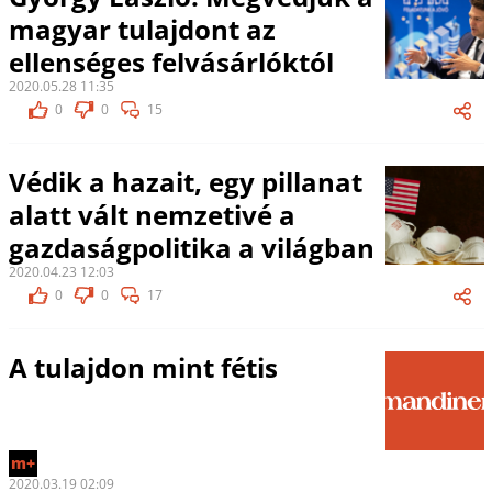
magyar tulajdont az
ellenséges felvásárlóktól
2020.05.28 11:35
0
0
15
Védik a hazait, egy pillanat
alatt vált nemzetivé a
gazdaságpolitika a világban
2020.04.23 12:03
0
0
17
A tulajdon mint fétis
m+
2020.03.19 02:09