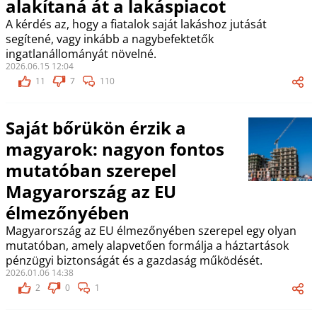
alakítaná át a lakáspiacot
A kérdés az, hogy a fiatalok saját lakáshoz jutását
segítené, vagy inkább a nagybefektetők
ingatlanállományát növelné.
2026.06.15 12:04
11
7
110
Saját bőrükön érzik a
magyarok: nagyon fontos
mutatóban szerepel
Magyarország az EU
élmezőnyében
Magyarország az EU élmezőnyében szerepel egy olyan
mutatóban, amely alapvetően formálja a háztartások
pénzügyi biztonságát és a gazdaság működését.
2026.01.06 14:38
2
0
1