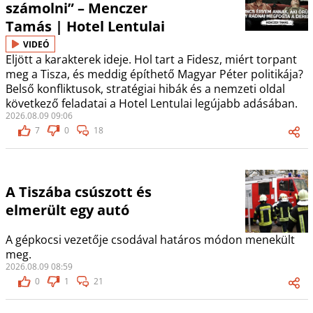
számolni” – Menczer
Tamás | Hotel Lentulai
VIDEÓ
Eljött a karakterek ideje. Hol tart a Fidesz, miért torpant
meg a Tisza, és meddig építhető Magyar Péter politikája?
Belső konfliktusok, stratégiai hibák és a nemzeti oldal
következő feladatai a Hotel Lentulai legújabb adásában.
2026.08.09 09:06
7
0
18
A Tiszába csúszott és
elmerült egy autó
A gépkocsi vezetője csodával határos módon menekült
meg.
2026.08.09 08:59
0
1
21