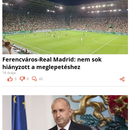
Ferencváros-Real Madrid: nem sok
hiányzott a meglepetéshez
16 órája
3
0
42