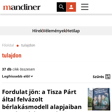
Hírek
Vélemények
Hetilap
Főoldal
tulajdon
⬤
tulajdon
37 db
cikk összesen
Szűrés
Fordulat jön: a Tisza Párt
által felvázolt
bérlakásmodell alapjaiban