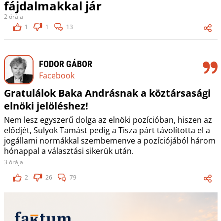
fájdalmakkal jár
2 órája
1
1
13
FODOR GÁBOR
Facebook
Gratulálok Baka Andrásnak a köztársasági
elnöki jelöléshez!
Nem lesz egyszerű dolga az elnöki pozícióban, hiszen az
elődjét, Sulyok Tamást pedig a Tisza párt távolította el a
jogállami normákkal szembemenve a pozíciójából három
hónappal a választási sikerük után.
3 órája
2
26
79