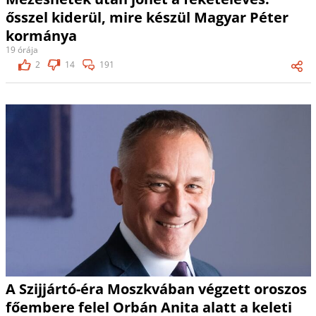
ősszel kiderül, mire készül Magyar Péter
kormánya
19 órája
2
14
191
A Szijjártó-éra Moszkvában végzett oroszos
főembere felel Orbán Anita alatt a keleti