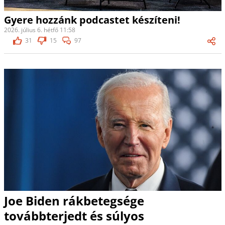
Gyere hozzánk podcastet készíteni!
2026. július 6. hétfő 11:58
31
15
97
Joe Biden rákbetegsége
továbbterjedt és súlyos