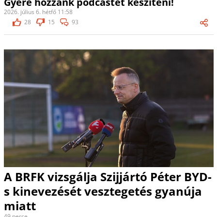
Gyere hozzánk podcastet készíteni!
2026. július 6. hétfő 11:58
28
15
93
A BRFK vizsgálja Szijjártó Péter BYD-
s kinevezését vesztegetés gyanúja
miatt
49 perce