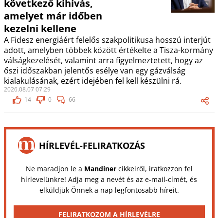
következő kihívás,
amelyet már időben
kezelni kellene
A Fidesz energiáért felelős szakpolitikusa hosszú interjút
adott, amelyben többek között értékelte a Tisza-kormány
válságkezelését, valamint arra figyelmeztetett, hogy az
őszi időszakban jelentős esélye van egy gázválság
kialakulásának, ezért idejében fel kell készülni rá.
2026.08.07 07:29
14
0
66
HÍRLEVÉL-FELIRATKOZÁS
Ne maradjon le a
Mandiner
cikkeiről, iratkozzon fel
hírlevelünkre! Adja meg a nevét és az e-mail-címét, és
elküldjük Önnek a nap legfontosabb híreit.
FELIRATKOZOM A HÍRLEVÉLRE