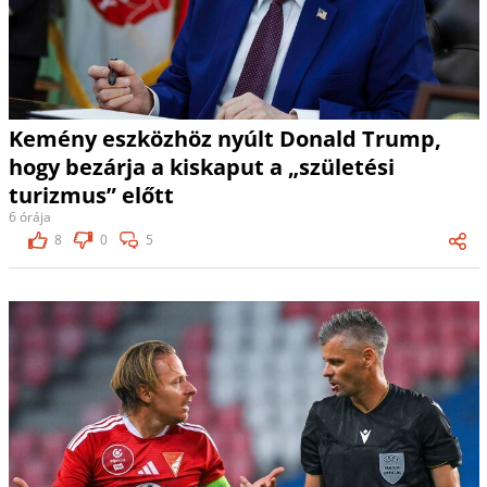
Kemény eszközhöz nyúlt Donald Trump,
hogy bezárja a kiskaput a „születési
turizmus” előtt
6 órája
8
0
5