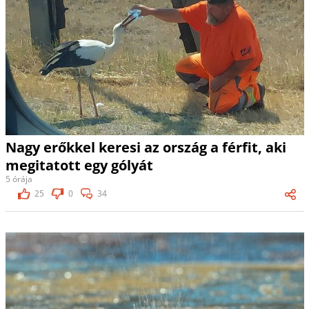
Nagy erőkkel keresi az ország a férfit, aki
megitatott egy gólyát
5 órája
25
0
34