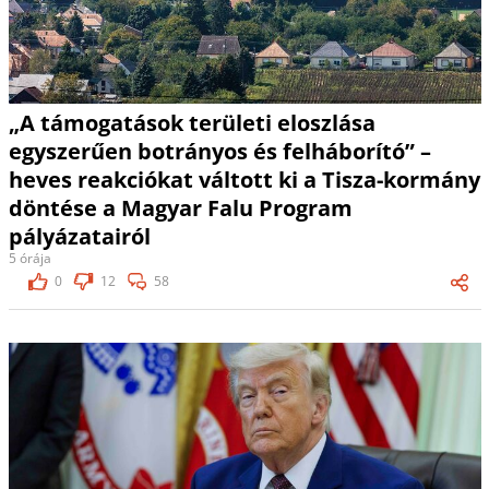
„A támogatások területi eloszlása
egyszerűen botrányos és felháborító” –
heves reakciókat váltott ki a Tisza-kormány
döntése a Magyar Falu Program
pályázatairól
5 órája
0
12
58