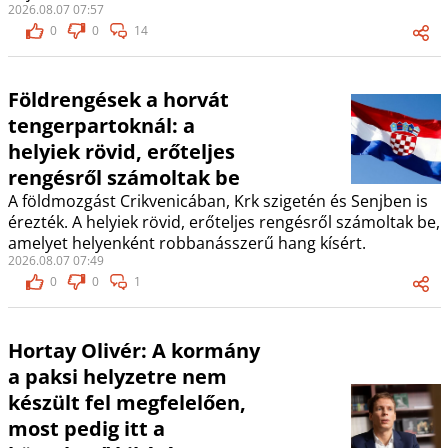
2026.08.07 07:57
0
0
14
Földrengések a horvát
tengerpartoknál: a
helyiek rövid, erőteljes
rengésről számoltak be
A földmozgást Crikvenicában, Krk szigetén és Senjben is
érezték. A helyiek rövid, erőteljes rengésről számoltak be,
amelyet helyenként robbanásszerű hang kísért.
2026.08.07 07:49
0
0
1
Hortay Olivér: A kormány
a paksi helyzetre nem
készült fel megfelelően,
most pedig itt a