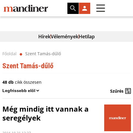
Hírek
Vélemények
Hetilap
Főoldal
Szent Tamás-dűlő
⬤
Szent Tamás-dűlő
48 db
cikk összesen
Szűrés
Még mindig itt vannak a
seregélyek