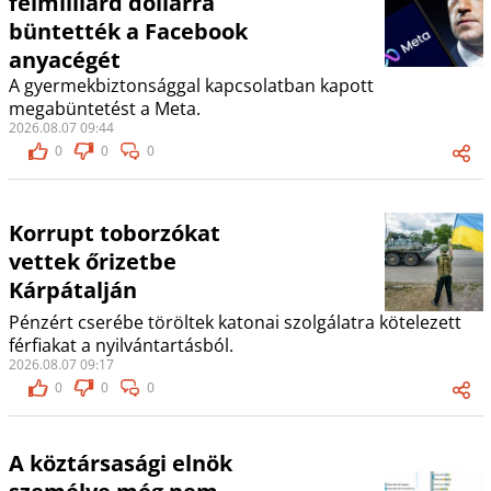
félmilliárd dollárra
büntették a Facebook
anyacégét
A gyermekbiztonsággal kapcsolatban kapott
megabüntetést a Meta.
2026.08.07 09:44
0
0
0
Korrupt toborzókat
vettek őrizetbe
Kárpátalján
Pénzért cserébe töröltek katonai szolgálatra kötelezett
férfiakat a nyilvántartásból.
2026.08.07 09:17
0
0
0
A köztársasági elnök