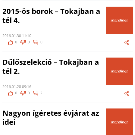
2015-ös borok – Tokajban a
tél 4.
2016.01.30 11:10
0
0
0
Dűlőszelekció – Tokajban a
tél 2.
2016.01.28 09:16
0
0
2
Nagyon ígéretes évjárat az
idei