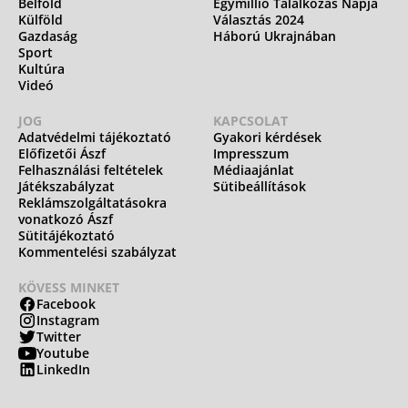
Belföld
Egymillió Találkozás Napja
Külföld
Választás 2024
Gazdaság
Háború Ukrajnában
Sport
Kultúra
Videó
JOG
KAPCSOLAT
Adatvédelmi tájékoztató
Gyakori kérdések
Előfizetői Ászf
Impresszum
Felhasználási feltételek
Médiaajánlat
Játékszabályzat
Sütibeállítások
Reklámszolgáltatásokra
vonatkozó Ászf
Sütitájékoztató
Kommentelési szabályzat
KÖVESS MINKET
Facebook
Instagram
Twitter
Youtube
LinkedIn