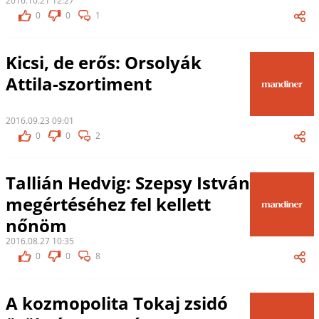
2016.10.21 12:27
0
0
1
Kicsi, de erős: Orsolyák
Attila-szortiment
2016.09.23 09:01
0
0
2
Tallián Hedvig: Szepsy István
megértéséhez fel kellett
nőnöm
2016.08.27 10:35
0
0
8
A kozmopolita Tokaj zsidó