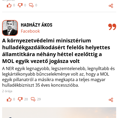
0
0
0
HADHÁZY ÁKOS
Facebook
A környezetvédelmi minisztérium
hulladékgazdálkodásért felelős helyettes
államtitkára néhány héttel ezelőttig a
MOL egyik vezető jogásza volt
A NER egyik legnagyobb, legszemtelenebb, legnyíltabb és
legkártékonyabb bűncselekménye volt az, hogy a MOL
egyik pillanatról a másikra megkapta a teljes magyar
hulladékbizniszt 35 éves koncesszióba.
2 órája
0
20
29