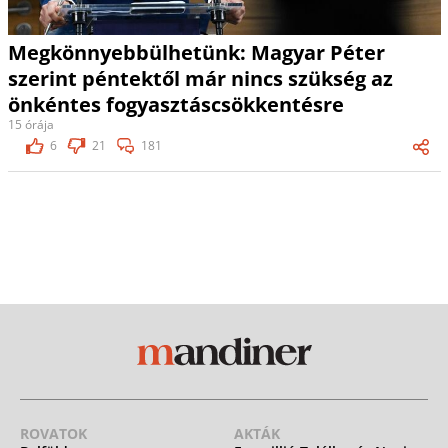
Megkönnyebbülhetünk: Magyar Péter
szerint péntektől már nincs szükség az
önkéntes fogyasztáscsökkentésre
15 órája
6
21
181
ROVATOK
AKTÁK