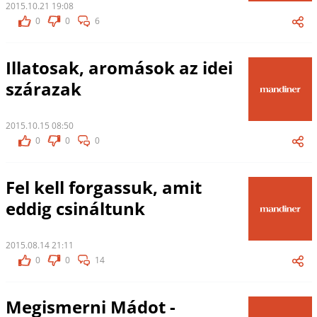
2015.10.21 19:08
0
0
6
Illatosak, aromások az idei
szárazak
2015.10.15 08:50
0
0
0
Fel kell forgassuk, amit
eddig csináltunk
2015.08.14 21:11
0
0
14
Megismerni Mádot -