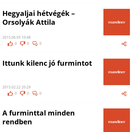
Hegyaljai hétvégék –
Orsolyák Attila
2015.06.05 10:48
0
0
0
Ittunk kilenc jó furmintot
2015.02.22 20:29
0
0
0
A furminttal minden
rendben