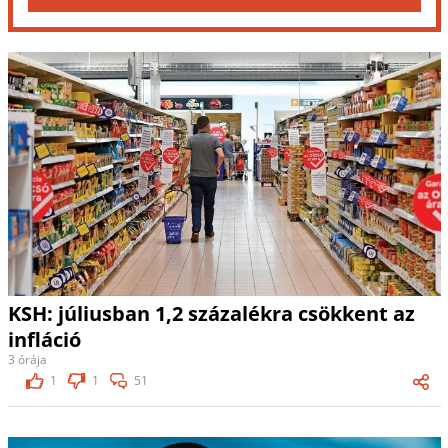
KSH: júliusban 1,2 százalékra csökkent az
infláció
3 órája
1
1
51