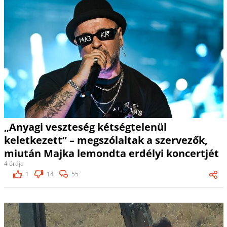
„Anyagi veszteség kétségtelenül
keletkezett” – megszólaltak a szervezők,
miután Majka lemondta erdélyi koncertjét
4 órája
1
14
55