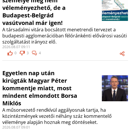
személye még nem
véleményezhető, de a
Budapest-Belgrád
vasútvonal már igen!
A társadalmi vitára bocsátott menetrendi tervezet a
budapesti agglomerációban félóránkénti elővárosi vasúti
szolgáltatást irányoz elő.
2026.08.07 09:11
0
3
4
Egyetlen nap után
kirúgták Magyar Péter
kommentje miatt, most
mindent elmondott Borsa
Miklós
A műsorvezető rendkívül aggályosnak tartja, ha
közintézmények vezetői néhány száz kommentelő
véleménye alapján hoznak meg döntéseket.
2026.08.07 09:01