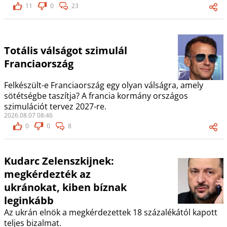
11
0
23
Totális válságot szimulál
Franciaország
Felkészült-e Franciaország egy olyan válságra, amely
sötétségbe taszítja? A francia kormány országos
szimulációt tervez 2027-re.
2026.08.07 08:46
0
0
8
Kudarc Zelenszkijnek:
megkérdezték az
ukránokat, kiben bíznak
leginkább
Az ukrán elnök a megkérdezettek 18 százalékától kapott
teljes bizalmat.