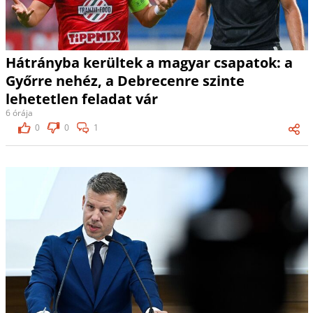
Hátrányba kerültek a magyar csapatok: a
Győrre nehéz, a Debrecenre szinte
lehetetlen feladat vár
6 órája
0
0
1