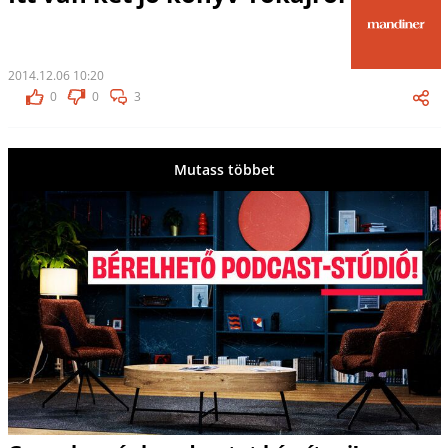
2014.12.06 10:20
0
0
3
Mutass többet