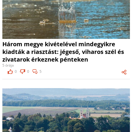
Három megye kivételével mindegyikre
kiadták a riasztást: jégeső, viharos szél és
zivatarok érkeznek pénteken
5 órája
0
0
5