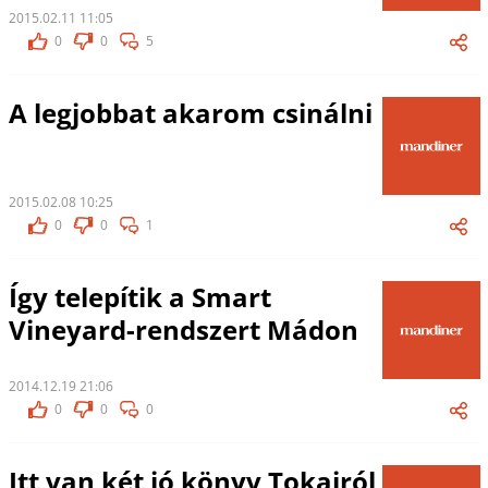
2015.02.11 11:05
0
0
5
A legjobbat akarom csinálni
2015.02.08 10:25
0
0
1
Így telepítik a Smart
Vineyard-rendszert Mádon
2014.12.19 21:06
0
0
0
Itt van két jó könyv Tokajról