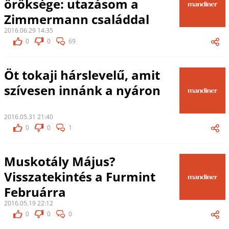
öröksége: utazásom a
Zimmermann családdal
2016.06.29 14:35
0
0
69
Öt tokaji hárslevelű, amit
szívesen innánk a nyáron
2016.05.31 21:40
0
0
1
Muskotály Május?
Visszatekintés a Furmint
Februárra
2016.05.19 22:12
0
0
0