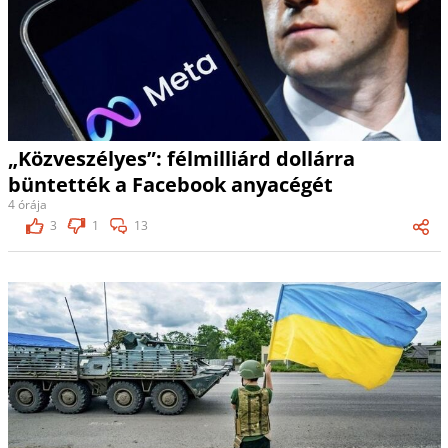
„Közveszélyes”: félmilliárd dollárra
büntették a Facebook anyacégét
4 órája
3
1
13