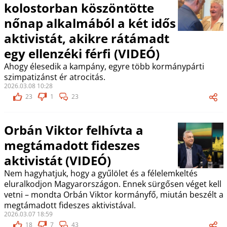
kolostorban köszöntötte
nőnap alkalmából a két idős
aktivistát, akikre rátámadt
egy ellenzéki férfi (VIDEÓ)
Ahogy élesedik a kampány, egyre több kormánypárti
szimpatizánst ér atrocitás.
2026.03.08 10:28
23
1
23
Orbán Viktor felhívta a
megtámadott fideszes
aktivistát (VIDEÓ)
Nem hagyhatjuk, hogy a gyűlölet és a félelemkeltés
eluralkodjon Magyarországon. Ennek sürgősen véget kell
vetni – mondta Orbán Viktor kormányfő, miután beszélt a
megtámadott fideszes aktivistával.
2026.03.07 18:59
18
7
43