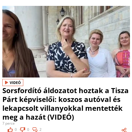
VIDEÓ
Sorsfordító áldozatot hoztak a Tisza
Párt képviselői: koszos autóval és
lekapcsolt villanyokkal mentették
meg a hazát (VIDEÓ)
7 perce
0
0
2