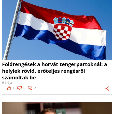
Földrengések a horvát tengerpartoknál: a
helyiek rövid, erőteljes rengésről
számoltak be
6 órája
1
0
2