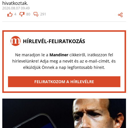
hivatkoztak.
2026.08.07 09:49
4
80
291
HÍRLEVÉL-FELIRATKOZÁS
Ne maradjon le a
Mandiner
cikkeiről, iratkozzon fel
hírlevelünkre! Adja meg a nevét és az e-mail-címét, és
elküldjük Önnek a nap legfontosabb híreit.
FELIRATKOZOM A HÍRLEVÉLRE