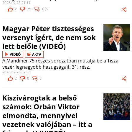
2026.02.28 21:11
2
75
105
Magyar Péter tisztességes
versenyt ígért, de nem sok
lett belőle (VIDEÓ)
VIDEÓ
AKTA
A Mandiner 75 részes sorozatban mutatja be a Tisza-
vezér legnagyobb hazugságait. 31. rész.
2026.02.26 07:35
2
0
6
Kiszivárogtak a belső
számok: Orbán Viktor
elmondta, mennyivel
vezetnek valójában – itt a