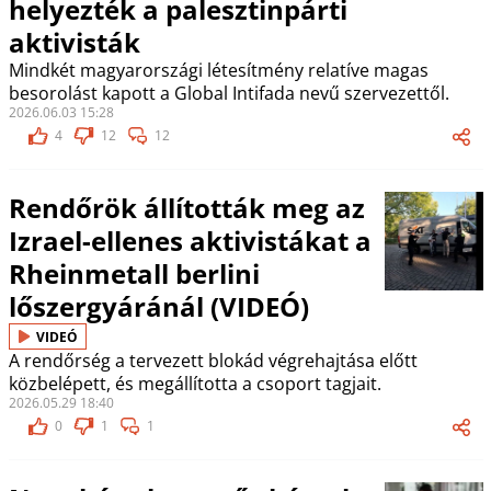
helyezték a palesztinpárti
aktivisták
Mindkét magyarországi létesítmény relatíve magas
besorolást kapott a Global Intifada nevű szervezettől.
2026.06.03 15:28
4
12
12
Rendőrök állították meg az
Izrael-ellenes aktivistákat a
Rheinmetall berlini
lőszergyáránál (VIDEÓ)
VIDEÓ
A rendőrség a tervezett blokád végrehajtása előtt
közbelépett, és megállította a csoport tagjait.
2026.05.29 18:40
0
1
1