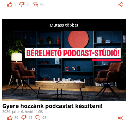
3
35
86
Mutass többet
Gyere hozzánk podcastet készíteni!
2026. július 6. hétfő 11:58
29
15
93