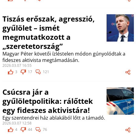
Tiszás erőszak, agresszió,
gyűlölet – ismét
megmutatkozott a
„szeretetország”
Magyar Péter követői ízléstelen módon gúnyolódtak a
fideszes aktivista megtámadásán.
2026.03.07 16:55
3
17
121
Csúcsra jár a
gyűlöletpolitika: rálőttek
egy fideszes aktivistára!
Egy szentendrei ház ablakából lőtt a támadó.
2026.03.07 12:58
4
44
76