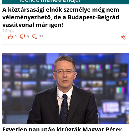
A köztársasági elnök személye még nem
véleményezhető, de a Budapest-Belgrád
vasútvonal már igen!
4 órája
0
9
33
Egyetlen nap után kirúgták Magyar Péter