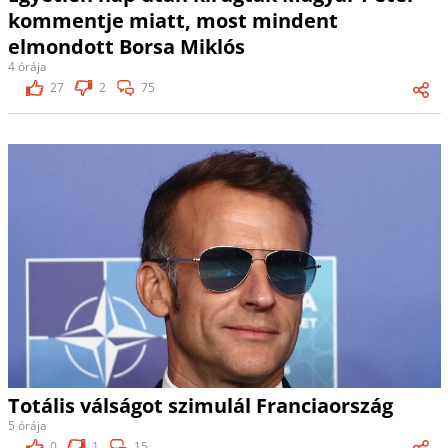
kommentje miatt, most mindent
elmondott Borsa Miklós
4 órája
27
2
75
Totális válságot szimulál Franciaország
5 órája
0
1
15