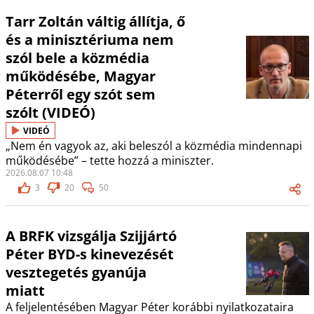
Tarr Zoltán váltig állítja, ő
és a minisztériuma nem
szól bele a közmédia
működésébe, Magyar
Péterről egy szót sem
szólt (VIDEÓ)
VIDEÓ
„Nem én vagyok az, aki beleszól a közmédia mindennapi
működésébe” – tette hozzá a miniszter.
2026.08.07 10:48
3
20
50
A BRFK vizsgálja Szijjártó
Péter BYD-s kinevezését
vesztegetés gyanúja
miatt
A feljelentésében Magyar Péter korábbi nyilatkozataira