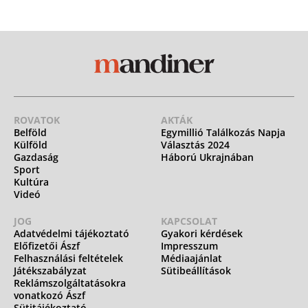
ROVATOK
AKTÁK
Belföld
Egymillió Találkozás Napja
Külföld
Választás 2024
Gazdaság
Háború Ukrajnában
Sport
Kultúra
Videó
JOG
KAPCSOLAT
Adatvédelmi tájékoztató
Gyakori kérdések
Előfizetői Ászf
Impresszum
Felhasználási feltételek
Médiaajánlat
Játékszabályzat
Sütibeállítások
Reklámszolgáltatásokra
vonatkozó Ászf
Sütitájékoztató