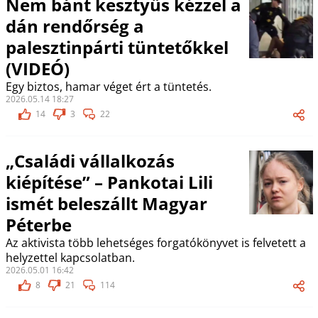
Nem bánt kesztyűs kézzel a
dán rendőrség a
palesztinpárti tüntetőkkel
(VIDEÓ)
Egy biztos, hamar véget ért a tüntetés.
2026.05.14 18:27
14
3
22
„Családi vállalkozás
kiépítése” – Pankotai Lili
ismét beleszállt Magyar
Péterbe
Az aktivista több lehetséges forgatókönyvet is felvetett a
helyzettel kapcsolatban.
2026.05.01 16:42
8
21
114