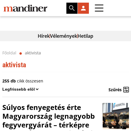
Hírek
Vélemények
Hetilap
Főoldal
aktivista
⬤
aktivista
255 db
cikk összesen
Szűrés
Súlyos fenyegetés érte
Magyarország legnagyobb
fegyvergyárát – térképre