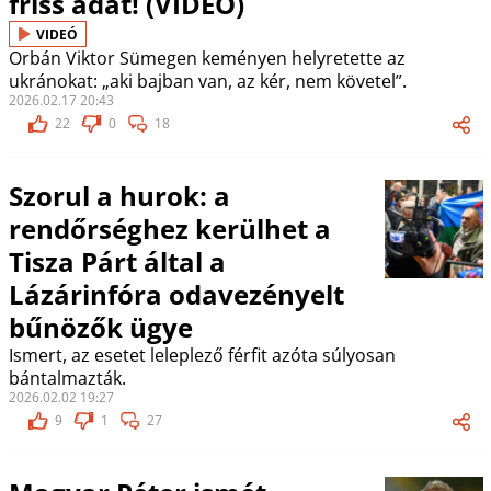
friss adat! (VIDEÓ)
VIDEÓ
Orbán Viktor Sümegen keményen helyretette az
ukránokat: „aki bajban van, az kér, nem követel”.
2026.02.17 20:43
22
0
18
Szorul a hurok: a
rendőrséghez kerülhet a
Tisza Párt által a
Lázárinfóra odavezényelt
bűnözők ügye
Ismert, az esetet leleplező férfit azóta súlyosan
bántalmazták.
2026.02.02 19:27
9
1
27