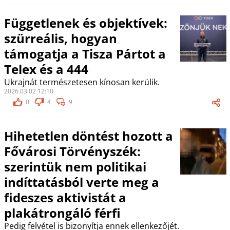
Függetlenek és objektívek:
szürreális, hogyan
támogatja a Tisza Pártot a
Telex és a 444
Ukrajnát természetesen kínosan kerülik.
2026.03.02 12:10
0
4
9
Hihetetlen döntést hozott a
Fővárosi Törvényszék:
szerintük nem politikai
indíttatásból verte meg a
fideszes aktivistát a
plakátrongáló férfi
Pedig felvétel is bizonyítja ennek ellenkezőjét.