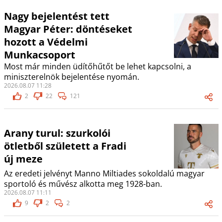
Nagy bejelentést tett
Magyar Péter: döntéseket
hozott a Védelmi
Munkacsoport
Most már minden üdítőhűtőt be lehet kapcsolni, a
miniszterelnök bejelentése nyomán.
2026.08.07 11:28
2
22
121
Arany turul: szurkolói
ötletből született a Fradi
új meze
Az eredeti jelvényt Manno Miltiades sokoldalú magyar
sportoló és művész alkotta meg 1928-ban.
2026.08.07 11:11
9
2
2