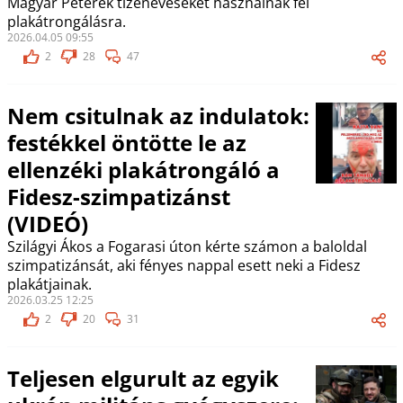
Magyar Péterék tizenéveseket használnak fel
plakátrongálásra.
2026.04.05 09:55
2
28
47
Nem csitulnak az indulatok:
festékkel öntötte le az
ellenzéki plakátrongáló a
Fidesz-szimpatizánst
(VIDEÓ)
Szilágyi Ákos a Fogarasi úton kérte számon a baloldal
szimpatizánsát, aki fényes nappal esett neki a Fidesz
plakátjainak.
2026.03.25 12:25
2
20
31
Teljesen elgurult az egyik