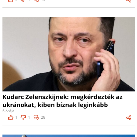
Kudarc Zelenszkijnek: megkérdezték az
ukránokat, kiben bíznak leginkább
6 órája
1
1
28