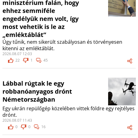
minisztérium falán, hogy
ehhez semmiféle
engedélyük nem volt, így
most vehetik is le az
„emléktáblát”
Úgy tűnik, nem sikerült szabályosan és törvényesen
kitenni az emléktáblát.
2026.08.07 12:03
22
1
45
Lábbal rúgtak le egy
robbanóanyagos drónt
Németországban
Egy ukrán repülőgép közelében vittek földre egy rejtélyes
drónt.
2026.08.07 11:43
0
0
16