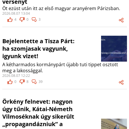
versenyt
Öt ezüst után itt az első magyar aranyérem Párizsban.
2026.08.07 13:04
4
0
3
Bejelentette a Tisza Párt:
ha szomjasak vagyunk,
igyunk vizet!
A kétharmados kormánypárt újabb tuti tippet osztott
meg a lakossággal.
2026.08.07 12:22
0
8
39
Örkény felnevet: nagyon
úgy tűnik, Kátai-Németh
Vilmoséknak úgy sikerült
„propagandázniuk” a