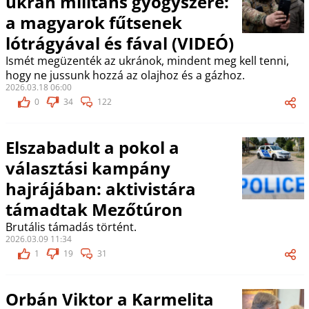
ukrán militáns gyógyszere:
a magyarok fűtsenek
lótrágyával és fával (VIDEÓ)
Ismét megüzenték az ukránok, mindent meg kell tenni,
hogy ne jussunk hozzá az olajhoz és a gázhoz.
2026.03.18 06:00
0
34
122
Elszabadult a pokol a
választási kampány
hajrájában: aktivistára
támadtak Mezőtúron
Brutális támadás történt.
2026.03.09 11:34
1
19
31
Orbán Viktor a Karmelita