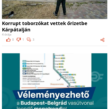
Korrupt toborzókat vettek őrizetbe
Kárpátalján
4 órája
0
1
3