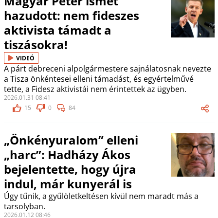
Magyar Péter ismét
hazudott: nem fideszes
aktivista támadt a
tiszásokra!
VIDEÓ
A párt debreceni alpolgármestere sajnálatosnak nevezte
a Tisza önkéntesei elleni támadást, és egyértelművé
tette, a Fidesz aktivistái nem érintettek az ügyben.
2026.01.31 08:41
15
0
84
„Önkényuralom” elleni
„harc”: Hadházy Ákos
bejelentette, hogy újra
indul, már kunyerál is
Úgy tűnik, a gyűlöletkeltésen kívül nem maradt más a
tarsolyban.
2026.01.12 08:46