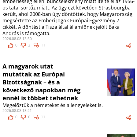
emberiesség elleni bűncselekmény miatt ítélte el az 1956-
os tatai sortűz miatt. Az ügy ezt követően Strasbourgba
került, ahol 2008-ban úgy döntöttek, hogy Magyarország
megsértette az Emberi Jogok Európai Egyezmény 7.
cikkét. A döntést a Tisza által államfőnek jelölt Baka
András is támogatta.
2026.08.08 13:30
0
3
11
A magyarok utat
mutattak az Európai
Bizottságnak – és a
következő napokban még
ennél is többet tehetnek
Megelőztük a németeket és a lengyeleket is.
2026.08.08 13:21
0
0
11