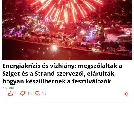
Energiakrízis és vízhiány: megszólaltak a
Sziget és a Strand szervezői, elárulták,
hogyan készülhetnek a fesztiválozók
7 órája
1
10
55