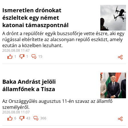
Ismeretlen drónokat
észleltek egy német
katonai támaszpontnál
A drónt a repülőtér egyik buszsofőrje vette észre, aki egy
rúgással eltérítette az alacsonyan repülő eszközt, amely
ezután a közelben lezuhant.
2026.08.08 11:47
1
1
15
Baka Andrást jelöli
államfőnek a Tisza
Az Országgyűlés augusztus 11-én szavaz az államfő
személyéről.
2026.08.08 11:07
6
43
366