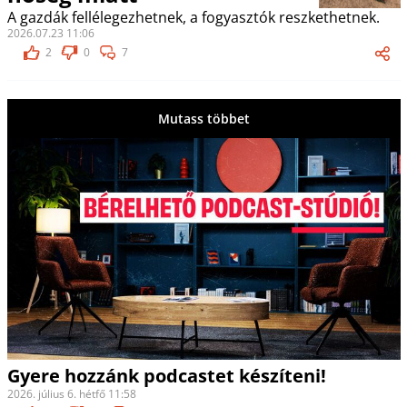
A gazdák fellélegezhetnek, a fogyasztók reszkethetnek.
2026.07.23 11:06
2
0
7
Mutass többet
Gyere hozzánk podcastet készíteni!
2026. július 6. hétfő 11:58