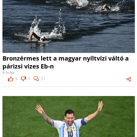
Bronzérmes lett a magyar nyíltvízi váltó a
párizsi vizes Eb-n
4 órája
5
1
11