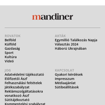
ROVATOK
AKTÁK
Belföld
Egymillió Találkozás Napja
Külföld
Választás 2024
Gazdaság
Háború Ukrajnában
Sport
Kultúra
Videó
JOG
KAPCSOLAT
Adatvédelmi tájékoztató
Gyakori kérdések
Előfizetői Ászf
Impresszum
Felhasználási feltételek
Médiaajánlat
Játékszabályzat
Sütibeállítások
Reklámszolgáltatásokra
vonatkozó Ászf
Sütitájékoztató
Kommentelési szabályzat