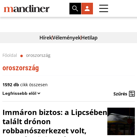
Hírek
Vélemények
Hetilap
Főoldal
oroszország
⬤
oroszország
1592 db
cikk összesen
Szűrés
Immáron biztos: a Lipcsében
talált drónon
robbanószerkezet volt,