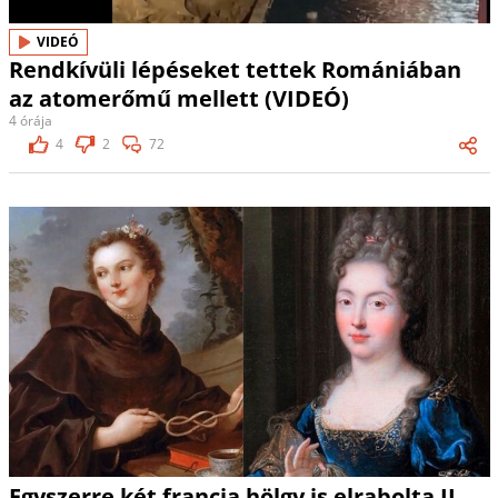
VIDEÓ
Rendkívüli lépéseket tettek Romániában
az atomerőmű mellett (VIDEÓ)
4 órája
4
2
72
Egyszerre két francia hölgy is elrabolta II.