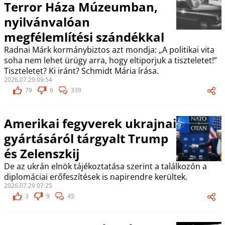
Terror Háza Múzeumban,
nyilvánvalóan
megfélemlítési szándékkal
Radnai Márk kormánybiztos azt mondja: „A politikai vita
soha nem lehet ürügy arra, hogy eltiporjuk a tiszteletet!”
Tiszteletet? Ki iránt? Schmidt Mária írása.
2026.07.29 09:54
79
6
339
Amerikai fegyverek ukrajnai
gyártásáról tárgyalt Trump
és Zelenszkij
De az ukrán elnök tájékoztatása szerint a találkozón a
diplomáciai erőfeszítések is napirendre kerültek.
2026.07.29 07:25
3
9
45