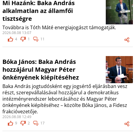
Mi Hazánk: Baka András
alkalmatlan az államfői
tisztségre
Továbbra is Tóth Máté energiajogászt támogatják.
2026.08.08 13:07
4
1
11
Bóka János: Baka András
hozzájárul Magyar Péter
önkényének kiépítéséhez
Baka András jogtudósként egy jogsértő eljárásban vesz
részt, szerepvállalásával hozzájárul a demokratikus
intézményrendszer lebontásához és Magyar Péter
önkényének kiépítéséhez – közölte Bóka János, a Fidesz
frakcióvezetője.
2026.08.08 12:49
9
2
17