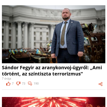
Sándor Fegyir az aranykonvoj-ügyről: „Ami
történt, az színtiszta terrorizmus”
7 órája
7
73
190