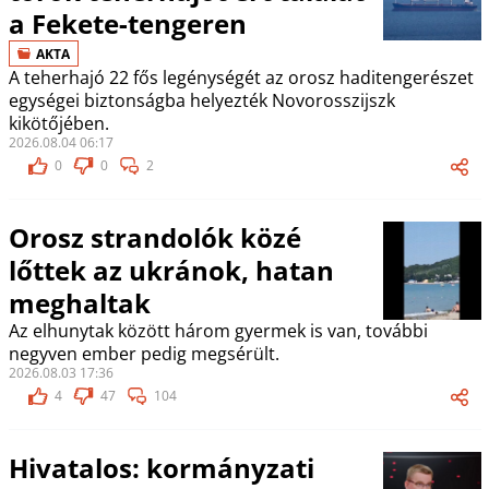
a Fekete-tengeren
AKTA
A teherhajó 22 fős legénységét az orosz haditengerészet
egységei biztonságba helyezték Novorosszijszk
kikötőjében.
2026.08.04 06:17
0
0
2
Orosz strandolók közé
lőttek az ukránok, hatan
meghaltak
Az elhunytak között három gyermek is van, további
negyven ember pedig megsérült.
2026.08.03 17:36
4
47
104
Hivatalos: kormányzati