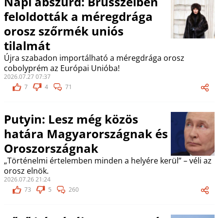
Napi abszurd: Brüsszelben
feloldották a méregdrága
orosz szőrmék uniós
tilalmát
Újra szabadon importálható a méregdrága orosz
cobolyprém az Európai Unióba!
2026.07.27 07:37
7
4
71
Putyin: Lesz még közös
határa Magyarországnak és
Oroszországnak
„Történelmi értelemben minden a helyére kerül” – véli az
orosz elnök.
2026.07.26 21:24
73
5
260