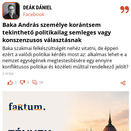
DEÁK DÁNIEL
Facebook
Baka András személye korántsem
tekinthető politikailag semleges vagy
konszenzusos választásnak
Baka szakmai felkészültségét nehéz vitatni, de éppen
ezért a valódi politikai kérdés most az: alkalmas lehet-e a
nemzet egységének megtestesítésére egy ennyire
konfliktusos politikai és közéleti múlttal rendelkező jelölt?
2 órája
3
4
58