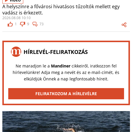
VIDEÓ
A helyszínre a fővárosi hivatásos tűzoltók mellett egy
vadász is érkezett.
2026.08.08 10:10
1
9
73
HÍRLEVÉL-FELIRATKOZÁS
Ne maradjon le a
Mandiner
cikkeiről, iratkozzon fel
hírlevelünkre! Adja meg a nevét és az e-mail-címét, és
elküldjük Önnek a nap legfontosabb híreit.
FELIRATKOZOM A HÍRLEVÉLRE