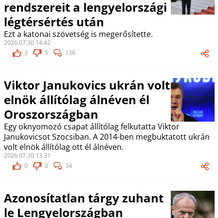
rendszereit a lengyelországi
légtérsértés után
Ezt a katonai szövetség is megerősítette.
2026.07.30 14:42
3
5
136
Viktor Janukovics ukrán volt
elnök állítólag álnéven él
Oroszországban
Egy oknyomozó csapat állítólag felkutatta Viktor
Janukovicsot Szocsiban. A 2014-ben megbuktatott ukrán
volt elnök állítólag ott él álnéven.
2026.07.30 13:31
0
0
34
Azonosítatlan tárgy zuhant
le Lengyelországban