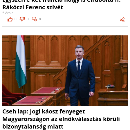
Rákóczi Ferenc szívét
5 órája
0
0
8
Cseh lap: Jogi káosz fenyeget
Magyarországon az elnökválasztás körüli
bizonytalanság miatt