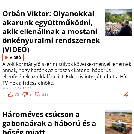
Orbán Viktor: Olyanokkal
akarunk együttműködni,
akik ellenállnak a mostani
önkényuralmi rendszernek
(VIDEÓ)
VIDEÓ
A volt kormányfő szerint súlyos következményei lehetnek
annak, hogy hazánk az oroszok katonai háborús
ellenfelének az oldalára állt. Exkluzív interjút adott a Hír
TV-nek a Fidesz elnöke.
2026.07.26 07:27
38
3
328
Hároméves csúcson a
gabonaárak a háború és a
hőség miatt