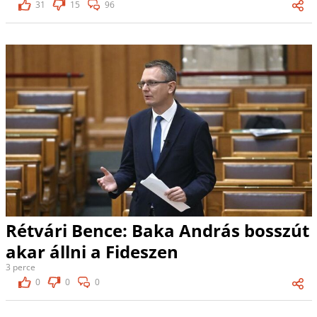
31
15
96
Rétvári Bence: Baka András bosszút
akar állni a Fideszen
3 perce
0
0
0