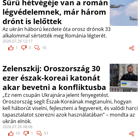
Sűrű hétvégéje van a román
légvédelemnek, már három
drónt is lelőttek
Az ukrán háború kezdete óta orosz drónok 33
alkalommal sértették meg Románia légterét.
2026.07.26 12:17
1
3
16
Zelenszkij: Oroszország 30
ezer észak-koreai katonát
akar bevetni a konfliktusba
„Ez nem csupán Ukrajnára jelent fenyegetést.
Oroszország segít Észak-Koreának megtanulni, hogyan
kell háborút viselni, fejleszteni a fegyvereit, és valódi harci
tapasztalatot szerezni azok használatában” – mondta az
ukrán elnök.
2026.07.26 08:06
10
1
51