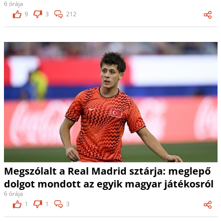
6 órája
9
3
212
Megszólalt a Real Madrid sztárja: meglepő
dolgot mondott az egyik magyar játékosról
6 órája
1
1
3