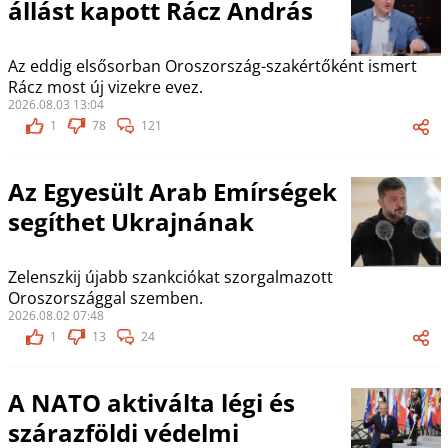
állást kapott Rácz András
Az eddig elsősorban Oroszország-szakértőként ismert
Rácz most új vizekre evez.
2026.08.03 13:04
1
78
121
Az Egyesült Arab Emírségek
segíthet Ukrajnának
Zelenszkij újabb szankciókat szorgalmazott
Oroszországgal szemben.
2026.08.02 07:48
1
13
24
A NATO aktiválta légi és
szárazföldi védelmi