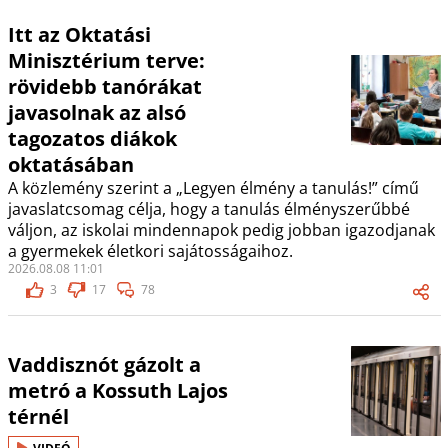
Itt az Oktatási
Minisztérium terve:
rövidebb tanórákat
javasolnak az alsó
tagozatos diákok
oktatásában
A közlemény szerint a „Legyen élmény a tanulás!” című
javaslatcsomag célja, hogy a tanulás élményszerűbbé
váljon, az iskolai mindennapok pedig jobban igazodjanak
a gyermekek életkori sajátosságaihoz.
2026.08.08 11:01
3
17
78
Vaddisznót gázolt a
metró a Kossuth Lajos
térnél