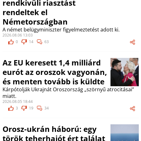
rendkívüli riasztást
rendeltek el
Németországban
A német belügyminiszter figyelmeztetést adott ki.
2026.08.06 13:03
0
14
63
Az EU keresett 1,4 milliárd
eurót az oroszok vagyonán,
és menten tovább is küldte
Kárpótolják Ukrajnát Oroszország „szörnyű atrocitásai”
miatt.
2026.08.05 18:44
3
19
34
Orosz-ukrán háború: egy
török teherhajót ért találat