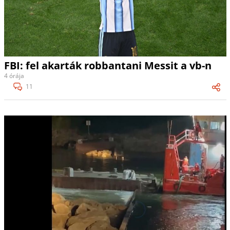
FBI: fel akarták robbantani Messit a vb-n
4 órája
11