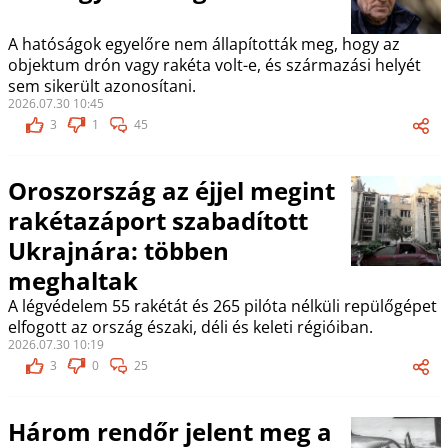
A hatóságok egyelőre nem állapították meg, hogy az
objektum drón vagy rakéta volt-e, és származási helyét
sem sikerült azonosítani.
2026.07.30 10:45
3
1
45
Oroszország az éjjel megint
rakétazáport szabadított
Ukrajnára: többen
meghaltak
A légvédelem 55 rakétát és 265 pilóta nélküli repülőgépet
elfogott az ország északi, déli és keleti régióiban.
2026.07.30 10:19
3
0
25
Három rendőr jelent meg a