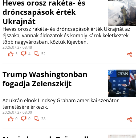
Heves orosz rakéta- és
dróncsapások érték
Ukrajnát
Heves orosz rakéta- és dróncsapások érték Ukrajnát az
éjszaka, vannak áldozatok és komoly károk keletkeztek
több nagyvárosban, köztük Kijevben.
2026.07.27 08:48
5
4
52
Trump Washingtonban
fogadja Zelenszkijt
Az ukrán elnök Lindsey Graham amerikai szenátor
temetésére érkezik.
2026.07.27 08:00
0
0
38