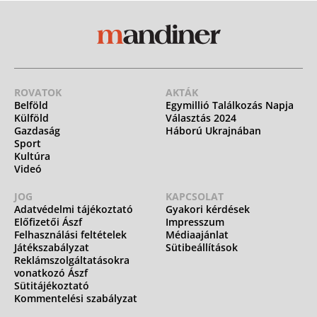
ROVATOK
AKTÁK
Belföld
Egymillió Találkozás Napja
Külföld
Választás 2024
Gazdaság
Háború Ukrajnában
Sport
Kultúra
Videó
JOG
KAPCSOLAT
Adatvédelmi tájékoztató
Gyakori kérdések
Előfizetői Ászf
Impresszum
Felhasználási feltételek
Médiaajánlat
Játékszabályzat
Sütibeállítások
Reklámszolgáltatásokra
vonatkozó Ászf
Sütitájékoztató
Kommentelési szabályzat