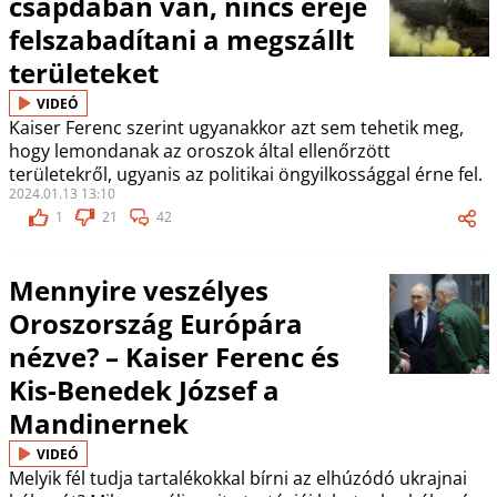
csapdában van, nincs ereje
felszabadítani a megszállt
területeket
VIDEÓ
Kaiser Ferenc szerint ugyanakkor azt sem tehetik meg,
hogy lemondanak az oroszok által ellenőrzött
területekről, ugyanis az politikai öngyilkossággal érne fel.
2024.01.13 13:10
1
21
42
Mennyire veszélyes
Oroszország Európára
nézve? – Kaiser Ferenc és
Kis-Benedek József a
Mandinernek
VIDEÓ
Melyik fél tudja tartalékokkal bírni az elhúzódó ukrajnai