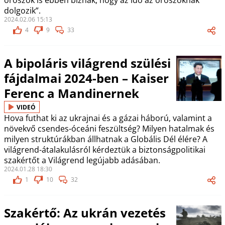
oroszok is ebben bíznak, hogy az idő az oroszoknak
dolgozik”.
2024.02.06 15:13
4
9
33
A bipoláris világrend szülési
fájdalmai 2024-ben – Kaiser
Ferenc a Mandinernek
VIDEÓ
Hova futhat ki az ukrajnai és a gázai háború, valamint a
növekvő csendes-óceáni feszültség? Milyen hatalmak és
milyen struktúrákban állhatnak a Globális Dél élére? A
világrend-átalakulásról kérdeztük a biztonságpolitikai
szakértőt a Világrend legújabb adásában.
2024.01.28 18:30
1
10
32
Szakértő: Az ukrán vezetés