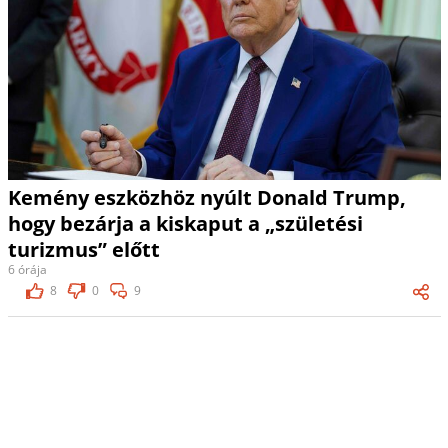
Kemény eszközhöz nyúlt Donald Trump,
hogy bezárja a kiskaput a „születési
turizmus” előtt
6 órája
8
0
9