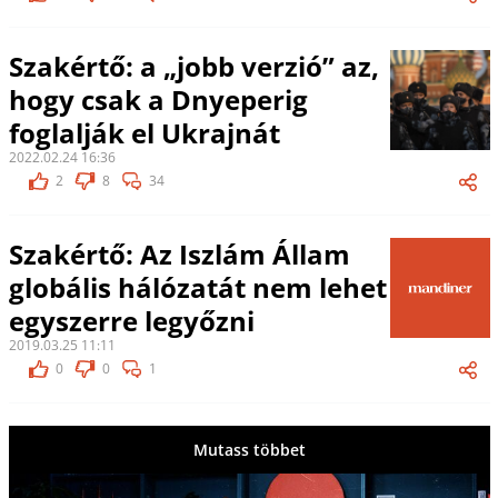
Szakértő: a „jobb verzió” az,
hogy csak a Dnyeperig
foglalják el Ukrajnát
2022.02.24 16:36
2
8
34
Szakértő: Az Iszlám Állam
globális hálózatát nem lehet
egyszerre legyőzni
2019.03.25 11:11
0
0
1
Mutass többet