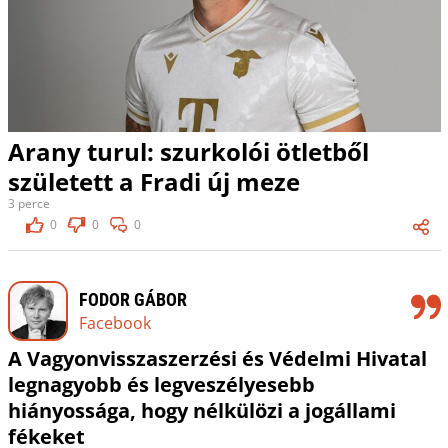
Arany turul: szurkolói ötletből
született a Fradi új meze
3 perce
0
0
0
FODOR GÁBOR
Facebook
A Vagyonvisszaszerzési és Védelmi Hivatal
legnagyobb és legveszélyesebb
hiányossága, hogy nélkülözi a jogállami
fékeket