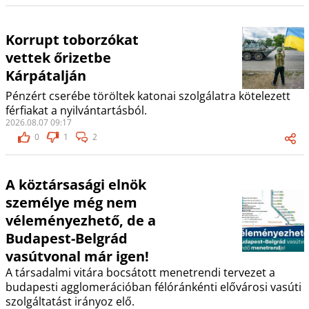
Korrupt toborzókat
vettek őrizetbe
Kárpátalján
Pénzért cserébe töröltek katonai szolgálatra kötelezett
férfiakat a nyilvántartásból.
2026.08.07 09:17
0
1
2
A köztársasági elnök
személye még nem
véleményezhető, de a
Budapest-Belgrád
vasútvonal már igen!
A társadalmi vitára bocsátott menetrendi tervezet a
budapesti agglomerációban félóránkénti elővárosi vasúti
szolgáltatást irányoz elő.