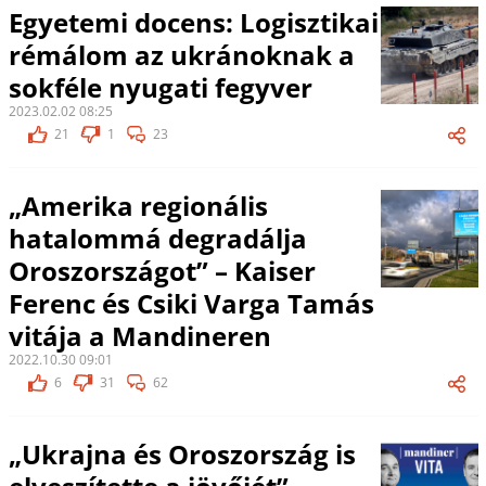
Egyetemi docens: Logisztikai
rémálom az ukránoknak a
sokféle nyugati fegyver
2023.02.02 08:25
21
1
23
„Amerika regionális
hatalommá degradálja
Oroszországot” – Kaiser
Ferenc és Csiki Varga Tamás
vitája a Mandineren
2022.10.30 09:01
6
31
62
„Ukrajna és Oroszország is