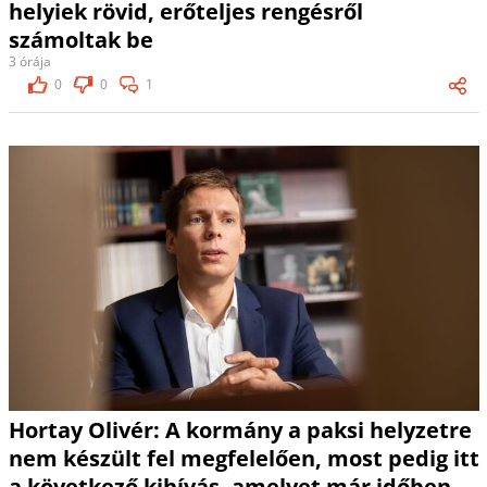
helyiek rövid, erőteljes rengésről
számoltak be
3 órája
0
0
1
Hortay Olivér: A kormány a paksi helyzetre
nem készült fel megfelelően, most pedig itt
a következő kihívás, amelyet már időben