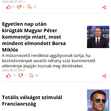
2026.08.07 09:11
0
4
27
Egyetlen nap után
kirúgták Magyar Péter
kommentje miatt, most
mindent elmondott Borsa
Miklós
A műsorvezető rendkívül aggályosnak tartja, ha
közintézmények vezetői néhány száz kommentelő
véleménye alapján hoznak meg döntéseket.
2026.08.07 09:01
17
1
44
Totális válságot szimulál
Franciaország