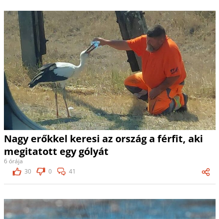
Nagy erőkkel keresi az ország a férfit, aki
megitatott egy gólyát
6 órája
30
0
41