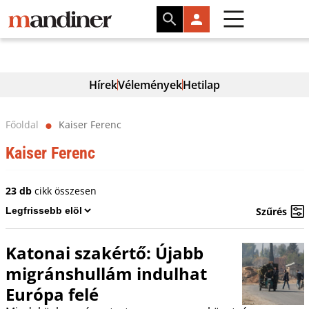
Hírek
Vélemények
Hetilap
Főoldal
Kaiser Ferenc
⬤
Kaiser Ferenc
23 db
cikk összesen
Szűrés
Katonai szakértő: Újabb
migránshullám indulhat
Európa felé