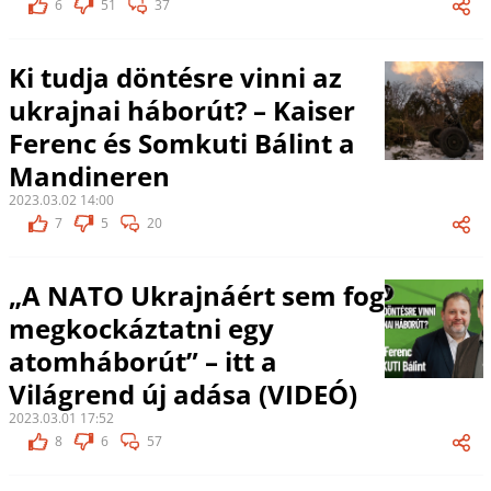
6
51
37
Ki tudja döntésre vinni az
ukrajnai háborút? – Kaiser
Ferenc és Somkuti Bálint a
Mandineren
2023.03.02 14:00
7
5
20
„A NATO Ukrajnáért sem fog
megkockáztatni egy
atomháborút” – itt a
Világrend új adása (VIDEÓ)
2023.03.01 17:52
8
6
57