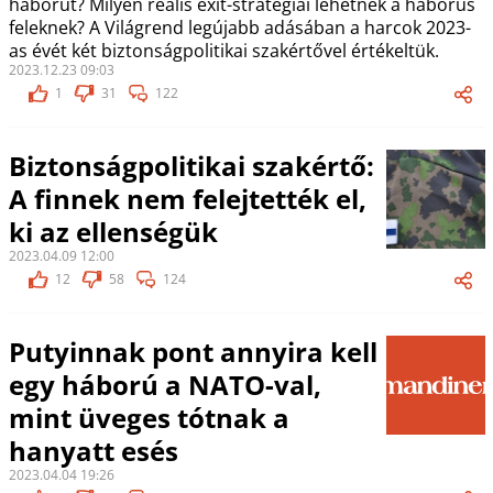
háborút? Milyen reális exit-stratégiái lehetnek a háborús
feleknek? A Világrend legújabb adásában a harcok 2023-
as évét két biztonságpolitikai szakértővel értékeltük.
2023.12.23 09:03
1
31
122
Biztonságpolitikai szakértő:
A finnek nem felejtették el,
ki az ellenségük
2023.04.09 12:00
12
58
124
Putyinnak pont annyira kell
egy háború a NATO-val,
mint üveges tótnak a
hanyatt esés
2023.04.04 19:26