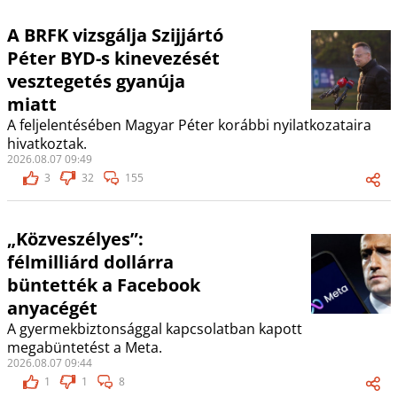
A BRFK vizsgálja Szijjártó
Péter BYD-s kinevezését
vesztegetés gyanúja
miatt
A feljelentésében Magyar Péter korábbi nyilatkozataira
hivatkoztak.
2026.08.07 09:49
3
32
155
„Közveszélyes”:
félmilliárd dollárra
büntették a Facebook
anyacégét
A gyermekbiztonsággal kapcsolatban kapott
megabüntetést a Meta.
2026.08.07 09:44
1
1
8