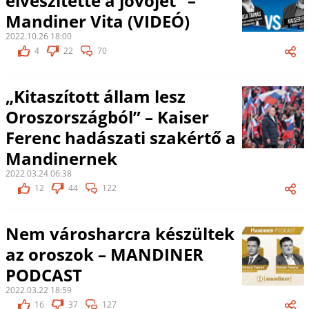
elveszítette a jövőjét” –
Mandiner Vita (VIDEÓ)
2022.10.26 18:00
4
22
70
„Kitaszított állam lesz
Oroszországból” – Kaiser
Ferenc hadászati szakértő a
Mandinernek
2022.03.24 06:38
12
44
122
Nem városharcra készültek
az oroszok – MANDINER
PODCAST
2022.03.22 18:59
16
37
127