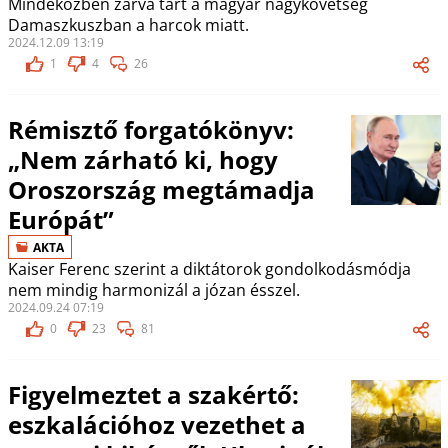
Mindeközben zárva tart a magyar nagykövetség
Damaszkuszban a harcok miatt.
2024.12.09 13:19
1
4
26
Rémisztő forgatókönyv:
„Nem zárható ki, hogy
Oroszország megtámadja
Európát”
AKTA
Kaiser Ferenc szerint a diktátorok gondolkodásmódja
nem mindig harmonizál a józan ésszel.
2024.09.24 07:19
0
23
81
Figyelmeztet a szakértő:
eszkalációhoz vezethet a