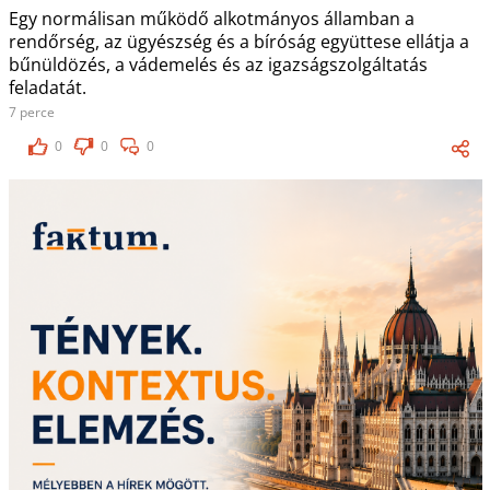
Egy normálisan működő alkotmányos államban a
rendőrség, az ügyészség és a bíróság együttese ellátja a
bűnüldözés, a vádemelés és az igazságszolgáltatás
feladatát.
7 perce
0
0
0