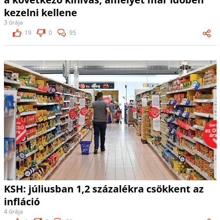
kezelni kellene
3 órája
19
0
95
KSH: júliusban 1,2 százalékra csökkent az
infláció
4 órája