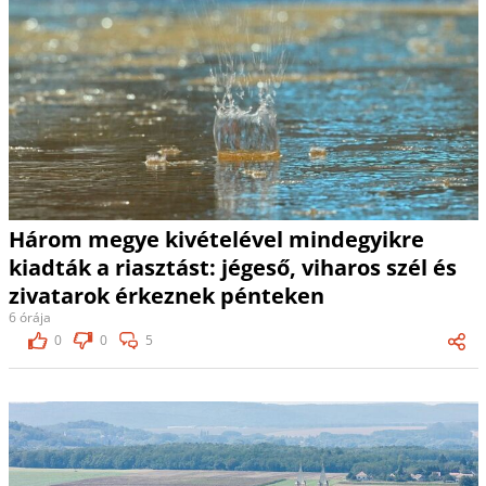
Három megye kivételével mindegyikre
kiadták a riasztást: jégeső, viharos szél és
zivatarok érkeznek pénteken
6 órája
0
0
5