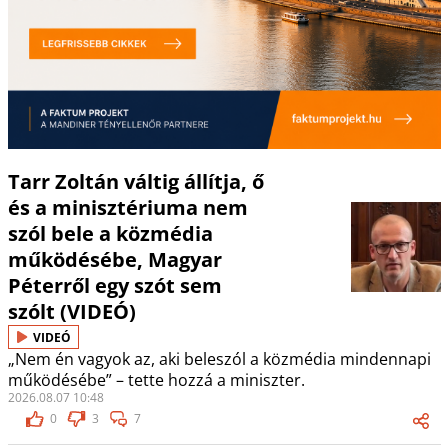
Tarr Zoltán váltig állítja, ő
és a minisztériuma nem
szól bele a közmédia
működésébe, Magyar
Péterről egy szót sem
szólt (VIDEÓ)
VIDEÓ
„Nem én vagyok az, aki beleszól a közmédia mindennapi
működésébe” – tette hozzá a miniszter.
2026.08.07 10:48
0
3
7