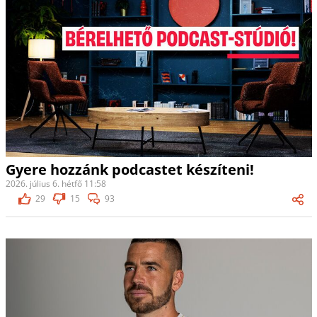
Gyere hozzánk podcastet készíteni!
2026. július 6. hétfő 11:58
29
15
93