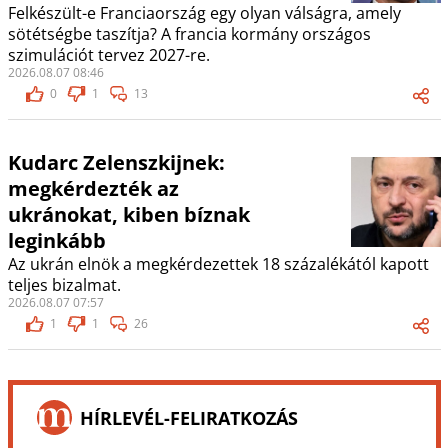
Felkészült-e Franciaország egy olyan válságra, amely
sötétségbe taszítja? A francia kormány országos
szimulációt tervez 2027-re.
2026.08.07 08:46
0
1
13
Kudarc Zelenszkijnek:
megkérdezték az
ukránokat, kiben bíznak
leginkább
Az ukrán elnök a megkérdezettek 18 százalékától kapott
teljes bizalmat.
2026.08.07 07:57
1
1
26
HÍRLEVÉL-FELIRATKOZÁS