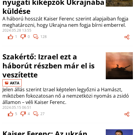
nyugati kiképzők Ukrajnába
küldése
A háború hosszát Kaiser Ferenc szerint alapjaiban fogja
meghatározni, hogy Ukrajna nem fogja bírni emberrel.
2024.05.28 13:55
1
0
128
Szakértő: Izrael ezt a
háborút részben már el is
veszítette
AKTA
Jelen állás szerint Izrael képtelen legyőzni a Hamászt,
miközben fokozatosan nő a nemzetközi nyomás a zsidó
államon – véli Kaiser Ferenc.
2024.05.15 06:51
5
4
27
Kaiser Ferenc: Az ukrán