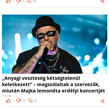
1
3
59
„Anyagi veszteség kétségtelenül
keletkezett” – megszólaltak a szervezők,
miután Majka lemondta erdélyi koncertjét
5 órája
1
15
61