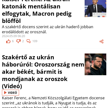
katonák mentálisan
elfogytak, Macron pedig
blöfföl
A szakértő docens szerint az ukrán haderő jobban
erodálódott az orosznál.
2024.05.09 06:20
6
2
109
Szakértő az ukrán
háborúról: Oroszország nem
akar békét, bármit is
mondjanak az oroszok
(Videó)
VIDEÓ
Kaiser Ferenc, a Nemzeti Közszolgálati Egyetem docense
szerint „az ukránok is tudják, a Nyugat is tudja, és az