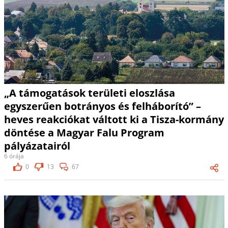
„A támogatások területi eloszlása
egyszerűen botrányos és felháborító” –
heves reakciókat váltott ki a Tisza-kormány
döntése a Magyar Falu Program
pályázatairól
6 órája
0
13
67