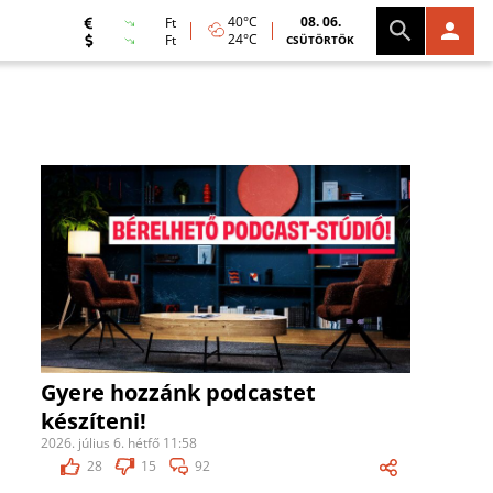
40°C
08. 06.
Ft
24°C
Ft
CSÜTÖRTÖK
Gyere hozzánk podcastet
készíteni!
2026. július 6. hétfő 11:58
28
15
92