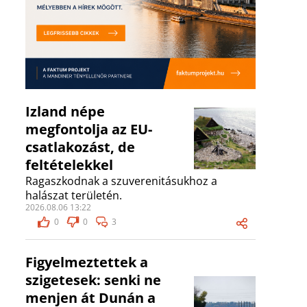
Izland népe
megfontolja az EU-
csatlakozást, de
feltételekkel
Ragaszkodnak a szuverenitásukhoz a
halászat területén.
2026.08.06 13:22
0
0
3
Figyelmeztettek a
szigetesek: senki ne
menjen át Dunán a