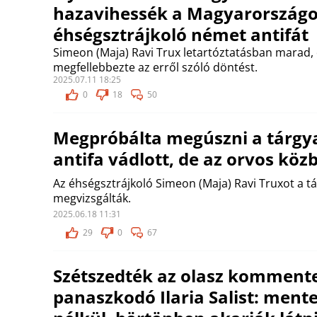
hazavihessék a Magyarország
éhségsztrájkoló német antifát
Simeon (Maja) Ravi Trux letartóztatásban marad, 
megfellebbezte az erről szóló döntést.
2025.07.11 18:25
0
18
50
Megpróbálta megúszni a tárgy
antifa vádlott, de az orvos köz
Az éhségsztrájkoló Simeon (Maja) Ravi Truxot a tá
megvizsgálták.
2025.06.18 11:31
29
0
67
Szétszedték az olasz kommente
panaszkodó Ilaria Salist: mente