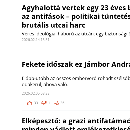
Agyhalottá vertek egy 23 éves 
az antifások – politikai tüntetés
brutális utcai harc
Véres ideológiai háború az utcán: egy biztonsági ő
2026.02.14 13:31
Fekete időszak ez Jámbor And
Előbb-utóbb az összes emberverő rohadt szélsőba
odakerül, ahova való.
2026.02.05 08:33
33
1
36
Elképesztő: a grazi antifatám
minden vádlott emlékezetkies