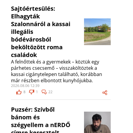
Sajtóértesülés:
Elhagyták
Szalonnáról a kassai
illegális
bódévárosból
beköltözött roma
családok
A felnőttek és a gyermekek – köztük egy
párhetes csecsemő – visszaköltöztek a
kassai cigánytelepen található, korábban
már részben elbontott kunyhójukba.
2026.08.06 12:39
8
1
22
Puzsér: Szívből
bánom és
szégyellem a nERDŐ
címre keresztelt