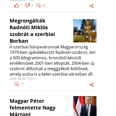
1
8
42
Megrongálták
Radnóti Miklós
szobrát a szerbiai
Borban
A szerbiai bányavárosnak Magyarország
1979-ben ajándékozott Radnóti-szobrot, ám
a 600 kilogrammos, bronzból készült
emlékművet 2001-ben ellopták. 2004-ben új
szobrot állítottak a meggyilkolt költőnek,
amely azóta is a kelet-szerbiai városban áll.
2026.08.06 10:19
17
Magyar Péter
felmentette Nagy
Mártont