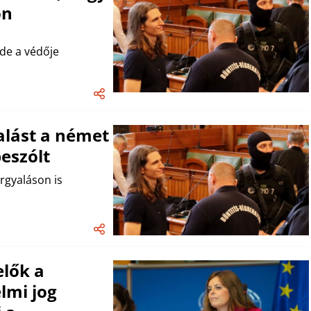
on
de a védője
alást a német
beszólt
rgyaláson is
lők a
lmi jog