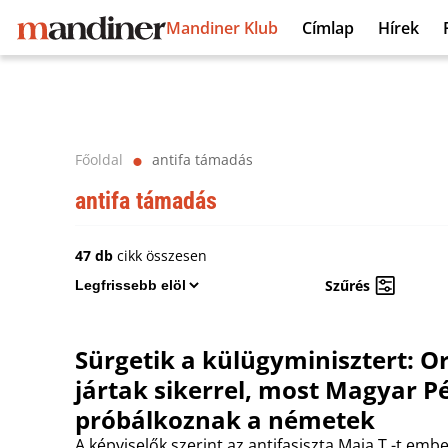
Mandiner Klub
Címlap
Hírek
Főoldal
antifa támadás
⬤
antifa támadás
47 db
cikk összesen
Szűrés
Sürgetik a külügyminisztert: 
jártak sikerrel, most Magyar P
próbálkoznak a németek
A képviselők szerint az antifasiszta Maja T.-t em