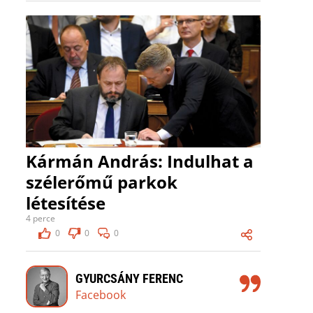
Kármán András: Indulhat a
szélerőmű parkok
létesítése
4 perce
0
0
0
GYURCSÁNY FERENC
Facebook