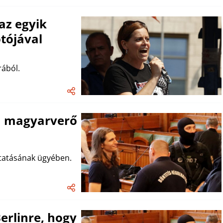
 az egyik
tójával
rából.
a magyarverő
ztatásának ügyében.
rlinre, hogy