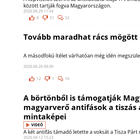
között tartják fogva Magyarországon.
2026.06.29 11:54
0
51
52
Tovább maradhat rács mögött 
A másodfokú ítélet várhatóan még idén megszüle
2026.06.20 09:30
12
1
16
A börtönből is támogatják Magy
magyarverő antifások a tiszás 
mintaképei
VIDEÓ
A két antifás támadó letette a voksát a Tisza Párt 
2026.04.12 15:23