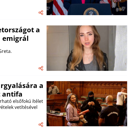
tországot a
a emigrál
Greta.
árgyalására a
 antifa
rható elsőfokú ítélet
ételek vetítésével