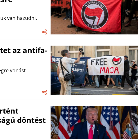
guk van hazudni.
tet az antifa-
égre vonást.
rtént
ságú döntést