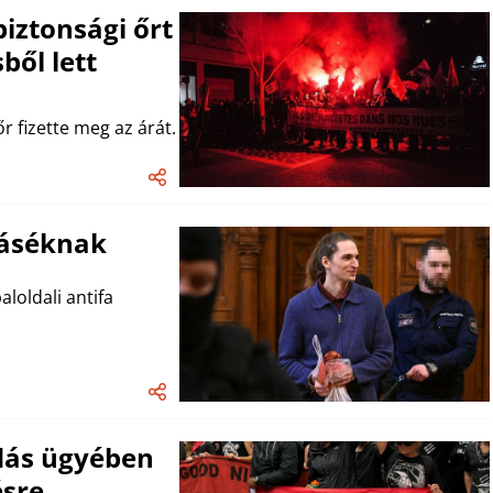
biztonsági őrt
ből lett
r fizette meg az árát.
ráséknak
loldali antifa
adás ügyében
ésre