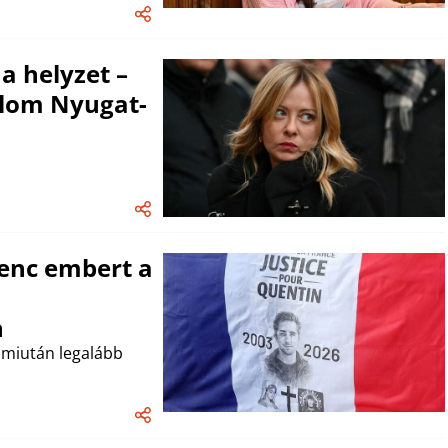
a helyzet –
alom Nyugat-
ilenc embert a
n
 miután legalább