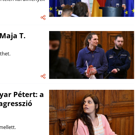
Maja T.
thet.
ar Pétert: a
agresszió
mellett.