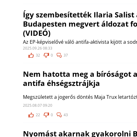
Így szembesítették Ilaria Salist
Budapesten megvert áldozat fo
(VIDEÓ)
Az EP-képviselővé váló antifa-aktivista kijött a sod
2025.09.26 08:33
32
0
37
Nem hatotta meg a bíróságot 
antifa éhségsztrájkja
Megszületett a jogerős döntés Maja Trux letartó
2025.08.07 09:20
22
0
43
Nyomást akarnak gyakorolni Be