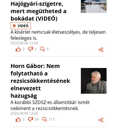
Hajógyári-szigetre,
mert megütheted a
bokádat (VIDEÓ)
VIDEÓ
A kísérlet nemcsak életveszélyes, de teljesen
felesleges is.
2026.08.06 12:54
0
3
9
Horn Gábor: Nem
folytatható a
rezsicsökkentésének
elnevezett
hazugság
A korábbi SZDSZ-es államtitkár ismét
nekiment a rezsicsökkentésnek.
2026.08.06 12:42
3
34
113