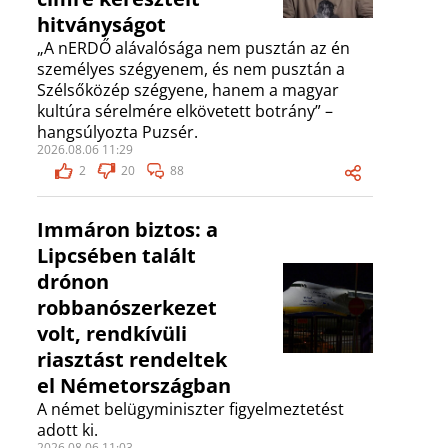
hitványságot
„A nERDŐ alávalósága nem pusztán az én
személyes szégyenem, és nem pusztán a
Szélsőközép szégyene, hanem a magyar
kultúra sérelmére elkövetett botrány” –
hangsúlyozta Puzsér.
2026.08.06 11:29
2
20
88
Immáron biztos: a
Lipcsében talált
drónon
robbanószerkezet
volt, rendkívüli
riasztást rendeltek
el Németországban
A német belügyminiszter figyelmeztetést
adott ki.
2026.08.06 11:03