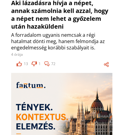
Aki lázadásra hívja a népet,
annak számolnia kell azzal, hogy
a népet nem lehet a győzelem
után hazaküldeni
A forradalom ugyanis nemcsak a régi
hatalmat dönti meg, hanem felmondja az
engedelmesség korábbi szabályait is.
4 órája
13
1
72