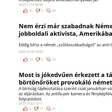
2025.11.14 08:46
41
1
28
Nem érzi már szabadnak Néme
jobboldali aktivista, Amerikáb
Eddig bírta a német „szólásszabadságot” az anti-
2025.10.30 14:33
13
2
33
Most is jókedvűen érkezett a t
börtönőröket provokáló német
A bíróság tájékoztatása szerint csak januárban vá
az eljárásban. Az antifa-per kamera és fényképfelv
folytatódott.
2025.10.02 13:11
0
11
21