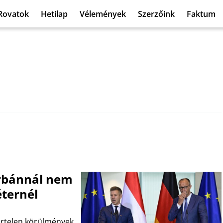
Rovatok
Hetilap
Vélemények
Szerzőink
Faktum
Orbánnál nem
éternél
bertelen körülmények