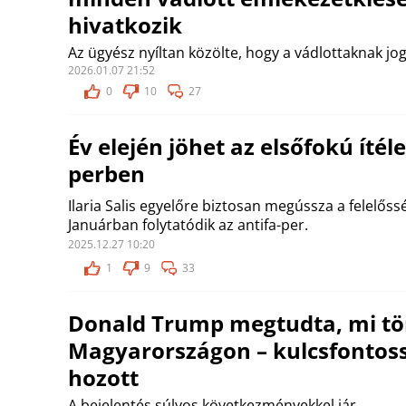
hivatkozik
Az ügyész nyíltan közölte, hogy a vádlottaknak jo
2026.01.07 21:52
0
10
27
Év elején jöhet az elsőfokú ítéle
perben
Ilaria Salis egyelőre biztosan megússza a felelőss
Januárban folytatódik az antifa-per.
2025.12.27 10:20
1
9
33
Donald Trump megtudta, mi tö
Magyarországon – kulcsfontos
hozott
A bejelentés súlyos következményekkel jár.