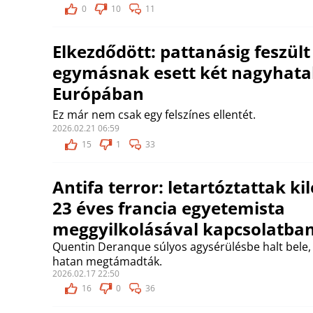
0
10
11
Elkezdődött: pattanásig feszült 
egymásnak esett két nagyhat
Európában
Ez már nem csak egy felszínes ellentét.
2026.02.21 06:59
15
1
33
Antifa terror: letartóztattak k
23 éves francia egyetemista
meggyilkolásával kapcsolatba
Quentin Deranque súlyos agysérülésbe halt bele,
hatan megtámadták.
2026.02.17 22:50
16
0
36