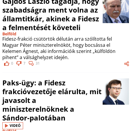
Gajdos László tagadja, hogy
szabadságra ment volna az
államtitkár, akinek a Fidesz
a felmentését követeli
Belföld
Fidesz-frakció csütörtök délután arra szólította fel
Magyar Péter miniszterelnököt, hogy bocsássa el
Kelemen Ágnest, aki információik szerint „külföldön
pihent” a válsághelyzet idején.
0
7
31
Paks-ügy: a Fidesz
frakcióvezetője elárulta, mit
javasolt a
miniszterelnöknek a
Sándor-palotában
VIDEÓ