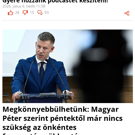
Gyere hozzánk podcastet készíteni!
2026. július 6. hétfő 11:58
28
15
93
Megkönnyebbülhetünk: Magyar
Péter szerint péntektől már nincs
szükség az önkéntes