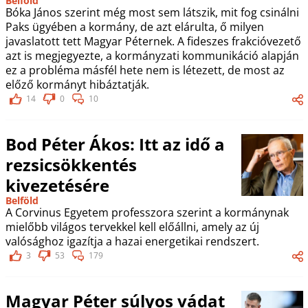
Belföld
Bóka János szerint még most sem látszik, mit fog csinálni
Paks ügyében a kormány, de azt elárulta, ő milyen
javaslatott tett Magyar Péternek. A fideszes frakcióvezető
azt is megjegyezte, a kormányzati kommunikáció alapján
ez a probléma másfél hete nem is létezett, de most az
előző kormányt hibáztatják.
14
0
10
Bod Péter Ákos: Itt az idő a
rezsicsökkentés
kivezetésére
Belföld
A Corvinus Egyetem professzora szerint a kormánynak
mielőbb világos tervekkel kell előállni, amely az új
valósághoz igazítja a hazai energetikai rendszert.
3
53
179
Magyar Péter súlyos vádat