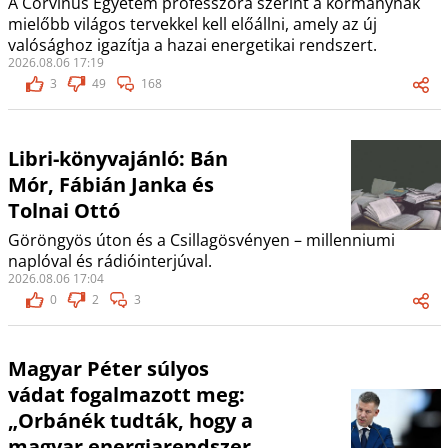
A Corvinus Egyetem professzora szerint a kormánynak
mielőbb világos tervekkel kell előállni, amely az új
valósághoz igazítja a hazai energetikai rendszert.
2026.08.06 17:19
3
49
168
Libri-könyvajánló: Bán
Mór, Fábián Janka és
Tolnai Ottó
Göröngyös úton és a Csillagösvényen – millenniumi
naplóval és rádióinterjúval.
2026.08.06 17:04
0
2
3
Magyar Péter súlyos
vádat fogalmazott meg:
„Orbánék tudták, hogy a
magyar energiarendszer