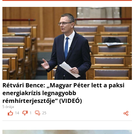
Rétvári Bence: „Magyar Péter lett a paksi
energiakrízis legnagyobb
rémhírterjesztője” (VIDEÓ)
5 órája
14
1
25