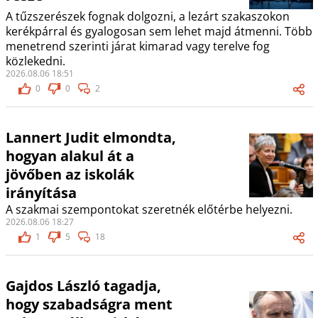
A tűzszerészek fognak dolgozni, a lezárt szakaszokon
kerékpárral és gyalogosan sem lehet majd átmenni. Több
menetrend szerinti járat kimarad vagy terelve fog
közlekedni.
2026.08.06 18:51
0
0
2
Lannert Judit elmondta,
hogyan alakul át a
jövőben az iskolák
irányítása
A szakmai szempontokat szeretnék előtérbe helyezni.
2026.08.06 18:27
1
5
18
Gajdos László tagadja,
hogy szabadságra ment