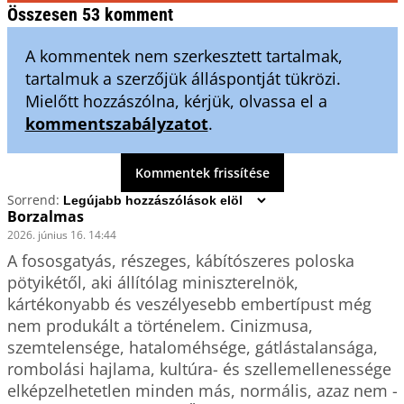
Összesen 53 komment
A kommentek nem szerkesztett tartalmak,
tartalmuk a szerzőjük álláspontját tükrözi.
Mielőtt hozzászólna, kérjük, olvassa el a
kommentszabályzatot
.
Kommentek frissítése
Sorrend:
Borzalmas
2026. június 16. 14:44
A fososgatyás, részeges, kábítószeres poloska 
pötyikétől, aki állítólag miniszterelnök,  
kártékonyabb és veszélyesebb embertípust még 
nem produkált a történelem. Cinizmusa, 
szemtelensége, hataloméhsége, gátlástalansága, 
rombolási hajlama, kultúra- és szellemellenessége 
elképzelhetetlen minden más, normális, azaz nem - 