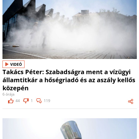
VIDEÓ
Takács Péter: Szabadságra ment a vízügyi
államtitkár a hőségriadó és az aszály kellős
közepén
6 órája
44
1
119