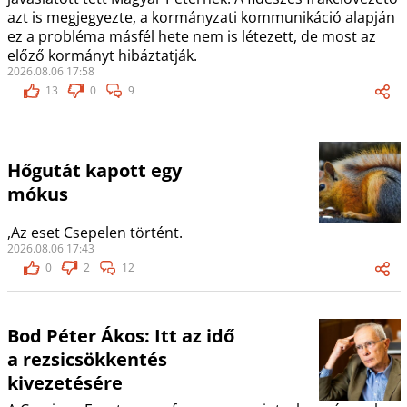
azt is megjegyezte, a kormányzati kommunikáció alapján
ez a probléma másfél hete nem is létezett, de most az
előző kormányt hibáztatják.
2026.08.06 17:58
13
0
9
Hőgutát kapott egy
mókus
,Az eset Csepelen történt.
2026.08.06 17:43
0
2
12
Bod Péter Ákos: Itt az idő
a rezsicsökkentés
kivezetésére