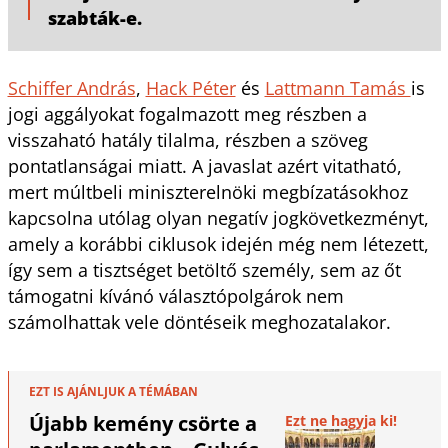
szabták-e.
Schiffer András
,
Hack Péter
és
Lattmann Tamás
is
jogi aggályokat fogalmazott meg részben a
visszaható hatály tilalma, részben a szöveg
pontatlanságai miatt. A javaslat azért vitatható,
mert múltbeli miniszterelnöki megbízatásokhoz
kapcsolna utólag olyan negatív jogkövetkezményt,
amely a korábbi ciklusok idején még nem létezett,
így sem a tisztséget betöltő személy, sem az őt
támogatni kívánó választópolgárok nem
számolhattak vele döntéseik meghozatalakor.
EZT IS AJÁNLJUK A TÉMÁBAN
Újabb kemény csörte a
Ezt ne hagyja ki!