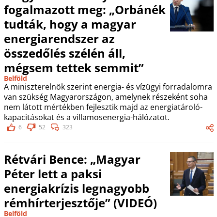
fogalmazott meg: „Orbánék
tudták, hogy a magyar
energiarendszer az
összedőlés szélén áll,
mégsem tettek semmit”
Belföld
A miniszterelnök szerint energia- és vízügyi forradalomra
van szükség Magyarországon, amelynek részeként soha
nem látott mértékben fejlesztik majd az energiatároló-
kapacitásokat és a villamosenergia-hálózatot.
6
52
323
Rétvári Bence: „Magyar
Péter lett a paksi
energiakrízis legnagyobb
rémhírterjesztője” (VIDEÓ)
Belföld