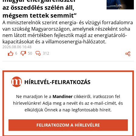
az összedőlés szélén áll,
mégsem tettek semmit”
A miniszterelnök szerint energia- és vízügyi forradalomra
van szükség Magyarországon, amelynek részeként soha
nem látott mértékben fejlesztik majd az energiatároló-
kapacitásokat és a villamosenergia-hálózatot.
2026.08.06 16:48
6
50
312
HÍRLEVÉL-FELIRATKOZÁS
Ne maradjon le a
Mandiner
cikkeiről, iratkozzon fel
hírlevelünkre! Adja meg a nevét és az e-mail-címét, és
elküldjük Önnek a nap legfontosabb híreit.
FELIRATKOZOM A HÍRLEVÉLRE