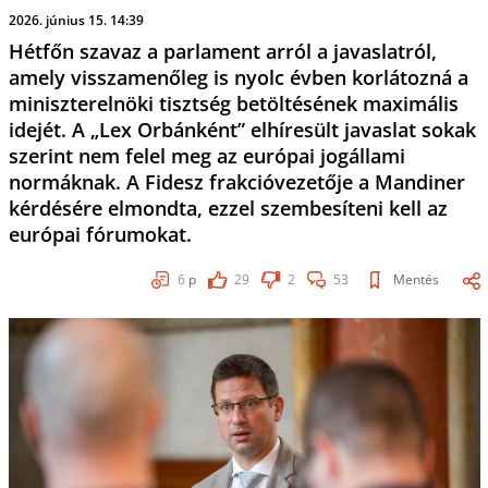
2026. június 15. 14:39
Hétfőn szavaz a parlament arról a javaslatról,
amely visszamenőleg is nyolc évben korlátozná a
miniszterelnöki tisztség betöltésének maximális
idejét. A „Lex Orbánként” elhíresült javaslat sokak
szerint nem felel meg az európai jogállami
normáknak. A Fidesz frakcióvezetője a Mandiner
kérdésére elmondta, ezzel szembesíteni kell az
európai fórumokat.
6
p
29
2
53
Mentés