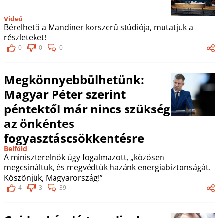
Videó
Bérelhető a Mandiner korszerű stúdiója, mutatjuk a
részleteket!
0
0
0
Megkönnyebbülhetünk:
Magyar Péter szerint
péntektől már nincs szükség
az önkéntes
fogyasztáscsökkentésre
Belföld
A miniszterelnök úgy fogalmazott, „közösen
megcsináltuk, és megvédtük hazánk energiabiztonságát.
Köszönjük, Magyarország!”
4
3
39