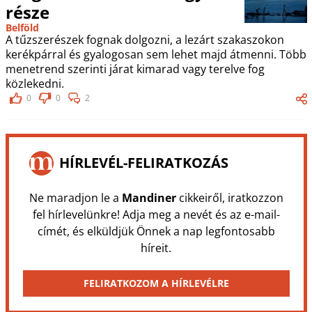
része
Belföld
A tűzszerészek fognak dolgozni, a lezárt szakaszokon
kerékpárral és gyalogosan sem lehet majd átmenni. Több
menetrend szerinti járat kimarad vagy terelve fog
közlekedni.
0
0
2
HÍRLEVÉL-FELIRATKOZÁS
Ne maradjon le a
Mandiner
cikkeiről, iratkozzon
fel hírlevelünkre! Adja meg a nevét és az e-mail-
címét, és elküldjük Önnek a nap legfontosabb
híreit.
FELIRATKOZOM A HÍRLEVÉLRE