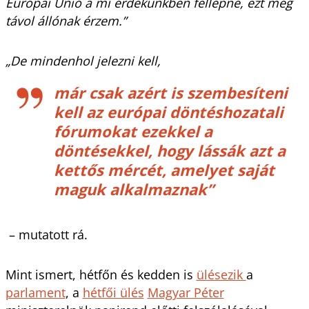
Európai Unió a mi érdekünkben fellépne, ezt még
távol állónak érzem.”
„De mindenhol jelezni kell,
már csak azért is szembesíteni
kell az európai döntéshozatali
fórumokat ezekkel a
döntésekkel, hogy lássák azt a
kettős mércét, amelyet saját
maguk alkalmaznak”
– mutatott rá.
Mint ismert, hétfőn és kedden is
ülésezik
a
parlament
, a
hétfői ülés
Magyar Péter