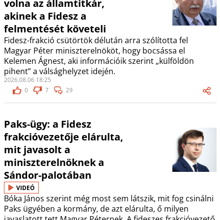
volna az államtitkár,
akinek a Fidesz a
felmentését követeli
Fidesz-frakció csütörtök délután arra szólította fel
Magyar Péter miniszterelnököt, hogy bocsássa el
Kelemen Ágnest, aki információik szerint „külföldön
pihent” a válsághelyzet idején.
2026.08.06 18:25
0
7
29
Paks-ügy: a Fidesz
frakcióvezetője elárulta,
mit javasolt a
miniszterelnöknek a
Sándor-palotában
VIDEÓ
Bóka János szerint még most sem látszik, mit fog csinálni
Paks ügyében a kormány, de azt elárulta, ő milyen
javaslatott tett Magyar Péternek. A fideszes frakcióvezető