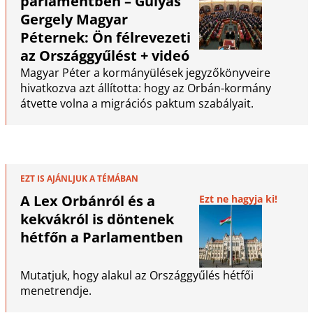
parlamentben – Gulyás
Gergely Magyar
Péternek: Ön félrevezeti
az Országgyűlést + videó
Magyar Péter a kormányülések jegyzőkönyveire
hivatkozva azt állította: hogy az Orbán-kormány
átvette volna a migrációs paktum szabályait.
EZT IS AJÁNLJUK A TÉMÁBAN
A Lex Orbánról és a
Ezt ne hagyja ki!
kekvákról is döntenek
hétfőn a Parlamentben
Mutatjuk, hogy alakul az Országgyűlés hétfői
menetrendje.