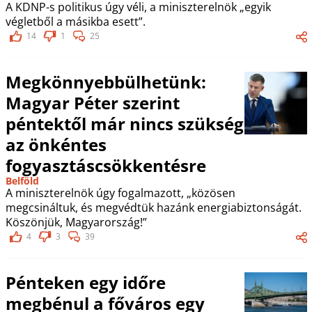
A KDNP-s politikus úgy véli, a miniszterelnök „egyik
végletből a másikba esett”.
14
1
25
Megkönnyebbülhetünk:
Magyar Péter szerint
péntektől már nincs szükség
az önkéntes
fogyasztáscsökkentésre
Belföld
A miniszterelnök úgy fogalmazott, „közösen
megcsináltuk, és megvédtük hazánk energiabiztonságát.
Köszönjük, Magyarország!”
4
3
39
Pénteken egy időre
megbénul a főváros egy