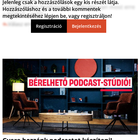
Jelenleg csak a hozzászólások egy kis részét látja.
mögött biztos kiröhögnek. Szüksége van most erre 
Hozzászóláshoz és a további kommentek
a FIDESZ-nek???
megtekintéséhez lépjen be, vagy regisztráljon!
Válasz erre
0
3
Regisztráció
Bejelentkezés