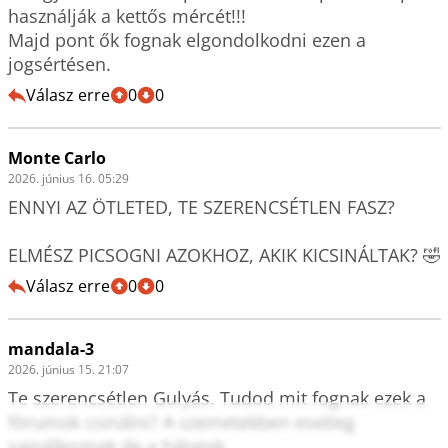
használják a kettős mércét!!!

Majd pont ők fognak elgondolkodni ezen a 
jogsértésen.
Válasz erre
0
0
Monte Carlo
2026. június 16. 05:29
ENNYI AZ ÖTLETED, TE SZERENCSÉTLEN FASZ? 

ELMÉSZ PICSOGNI AZOKHOZ, AKIK KICSINÁLTAK? 🤣
Válasz erre
0
0
mandala-3
2026. június 15. 21:07
Te szerencsétlen Gulyás. Tudod mit fognak ezek a 
fórumok csinálni? A szemetekben esetleg 
sajnálkoznak de a hátatok 
