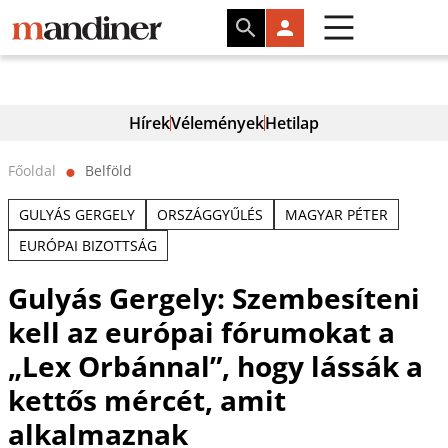
Hírek
Vélemények
Hetilap
Főoldal
Belföld
⬤
GULYÁS GERGELY
ORSZÁGGYŰLÉS
MAGYAR PÉTER
EURÓPAI BIZOTTSÁG
Gulyás Gergely: Szembesíteni
kell az európai fórumokat a
„Lex Orbánnal”, hogy lássák a
kettős mércét, amit
alkalmaznak