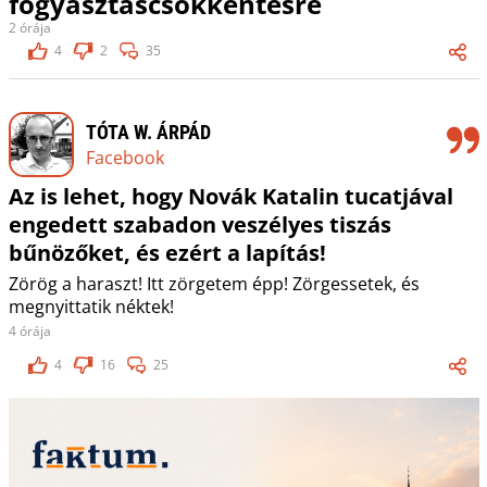
fogyasztáscsökkentésre
2 órája
4
2
35
TÓTA W. ÁRPÁD
Facebook
Az is lehet, hogy Novák Katalin tucatjával
engedett szabadon veszélyes tiszás
bűnözőket, és ezért a lapítás!
Zörög a haraszt! Itt zörgetem épp! Zörgessetek, és
megnyittatik néktek!
4 órája
4
16
25