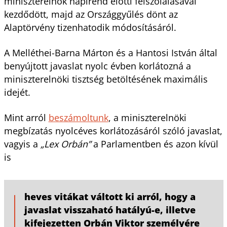
miniszterelnök napirend előtti felszólalásával
kezdődött, majd az Országgyűlés dönt az
Alaptörvény tizenhatodik módosításáról.
A Melléthei-Barna Márton és a Hantosi István által
benyújtott javaslat nyolc évben korlátozná a
miniszterelnöki tisztség betöltésének maximális
idejét.
Mint arról
beszámoltunk
, a miniszterelnöki
megbízatás nyolcéves korlátozásáról szóló javaslat,
vagyis a
„Lex Orbán”
a Parlamentben és azon kívül
is
heves vitákat váltott ki arról, hogy a
javaslat visszaható hatályú-e, illetve
kifejezetten Orbán Viktor személyére