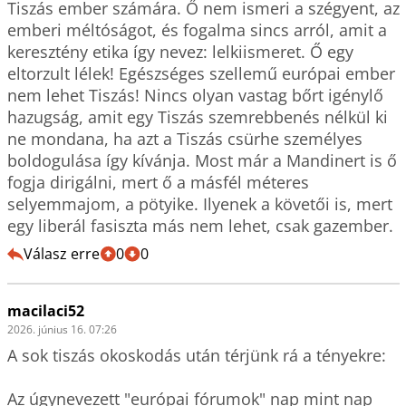
Tiszás ember számára. Ő nem ismeri a szégyent, az 
emberi méltóságot, és fogalma sincs arról, amit a 
keresztény etika így nevez: lelkiismeret. Ő egy 
eltorzult lélek! Egészséges szellemű európai ember 
nem lehet Tiszás! Nincs olyan vastag bőrt igénylő 
hazugság, amit egy Tiszás szemrebbenés nélkül ki 
ne mondana, ha azt a Tiszás csürhe személyes 
boldogulása így kívánja. Most már a Mandinert is ő 
fogja dirigálni, mert ő a másfél méteres 
selyemmajom, a pötyike. Ilyenek a követői is, mert 
egy liberál fasiszta más nem lehet, csak gazember.
Válasz erre
0
0
macilaci52
2026. június 16. 07:26
A sok tiszás okoskodás után térjünk rá a tényekre:

Az úgynevezett "európai fórumok" nap mint nap 