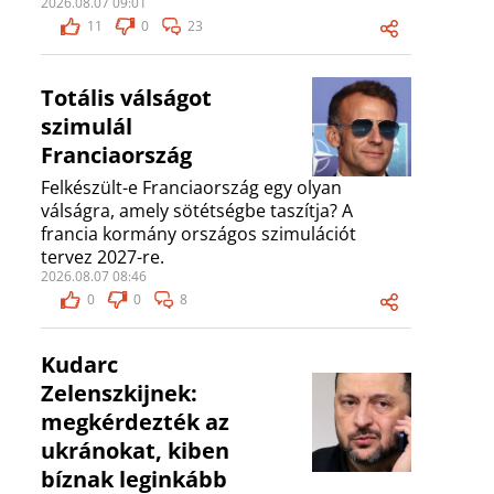
2026.08.07 09:01
11
0
23
Totális válságot
szimulál
Franciaország
Felkészült-e Franciaország egy olyan
válságra, amely sötétségbe taszítja? A
francia kormány országos szimulációt
tervez 2027-re.
2026.08.07 08:46
0
0
8
Kudarc
Zelenszkijnek:
megkérdezték az
ukránokat, kiben
bíznak leginkább