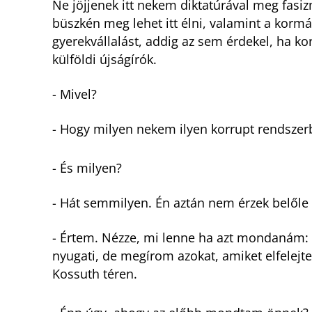
Ne jöjjenek itt nekem diktatúrával meg fasi
büszkén meg lehet itt élni, valamint a korm
gyerekvállalást, addig az sem érdekel, ha ko
külföldi újságírók.
- Mivel?
- Hogy milyen nekem ilyen korrupt rendszerb
- És milyen?
- Hát semmilyen. Én aztán nem érzek belőle
- Értem. Nézze, mi lenne ha azt mondanám: 
nyugati, de megírom azokat, amiket elfelejt
Kossuth téren.