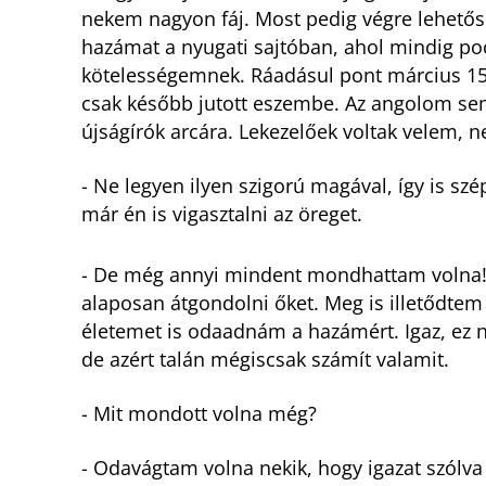
nekem nagyon fáj. Most pedig végre lehetős
hazámat a nyugati sajtóban, ahol mindig po
kötelességemnek. Ráadásul pont március 1
csak később jutott eszembe. Az angolom sem 
újságírók arcára. Lekezelőek voltak velem, 
- Ne legyen ilyen szigorú magával, így is 
már én is vigasztalni az öreget.
- De még annyi mindent mondhattam volna! 
alaposan átgondolni őket. Meg is illetődtem
életemet is odaadnám a hazámért. Igaz, ez 
de azért talán mégiscsak számít valamit.
- Mit mondott volna még?
- Odavágtam volna nekik, hogy igazat szólv