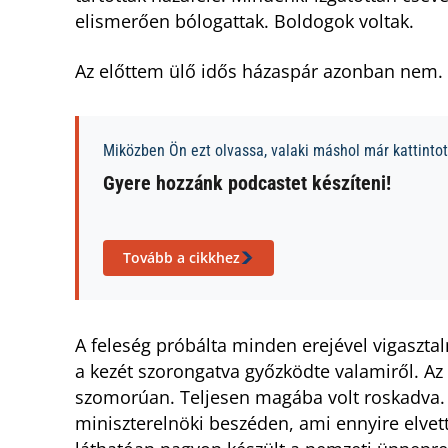
elismerően bólogattak. Boldogok voltak.
Az előttem ülő idős házaspár azonban nem.
Miközben Ön ezt olvassa, valaki máshol már kattintott
Gyere hozzánk podcastet készíteni!
Tovább a cikkhez
A feleség próbálta minden erejével vigasztaln
a kezét szorongatva győzködte valamiről. Az i
szomorúan. Teljesen magába volt roskadva. 
miniszterelnöki beszéden, ami ennyire elvett