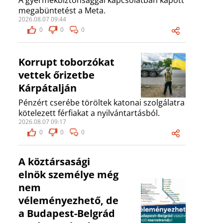
A gyermekbiztonsággal kapcsolatban kapott
megabüntetést a Meta.
2026.08.07 09:44
0
0
0
Korrupt toborzókat
vettek őrizetbe
Kárpátalján
Pénzért cserébe töröltek katonai szolgálatra
kötelezett férfiakat a nyilvántartásból.
2026.08.07 09:17
0
0
0
A köztársasági
elnök személye még
nem
véleményezhető, de
a Budapest-Belgrád