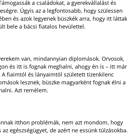
 Támogassák a családokat, a gyerekvállalást és
eségre. Úgyis az a legfontosabb, hogy szülessen
en és azok legyenek büszkék arra, hogy itt láttak
t bele a bácsi fiatalos hevülettel.
gyerekem van, mindannyian diplomások. Orvosok,
n és itt is fognak meghalni, ahogy én is – itt már
 A fiaimtól és lányaimtól született tizenkilenc
lomások lesznek, büszke magyarként fognak élni a
alni. Azt remélem.
vannak itthon problémák, nem azt mondom, hogy
és az egészségügyet, de azért ne essünk túlzásokba.