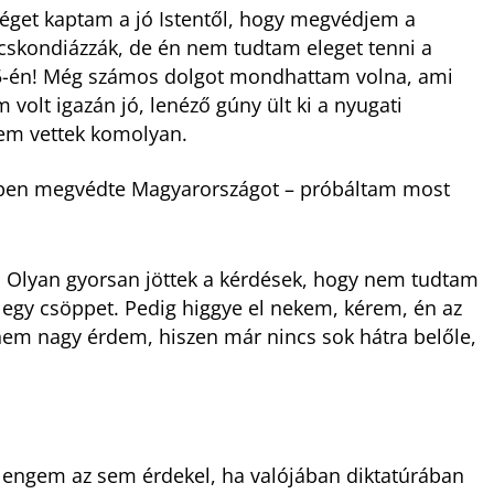
éget kaptam a jó Istentől, hogy megvédjem a
cskondiázzák, de én nem tudtam eleget tenni a
5-én! Még számos dolgot mondhattam volna, ami
volt igazán jó, lenéző gúny ült ki a nyugati
nem vettek komolyan.
szépen megvédte Magyarországot – próbáltam most
Olyan gyorsan jöttek a kérdések, hogy nem tudtam
 egy csöppet. Pedig higgye el nekem, kérem, én az
nem nagy érdem, hiszen már nincs sok hátra belőle,
a engem az sem érdekel, ha valójában diktatúrában