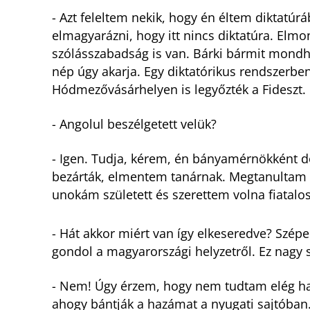
- Azt feleltem nekik, hogy én éltem diktatúr
elmagyarázni, hogy itt nincs diktatúra. Elm
szólásszabadság is van. Bárki bármit mondha
nép úgy akarja. Egy diktatórikus rendszerbe
Hódmezővásárhelyen is legyőzték a Fideszt.
- Angolul beszélgetett velük?
- Igen. Tudja, kérem, én bányamérnökként d
bezárták, elmentem tanárnak. Megtanultam an
unokám született és szerettem volna fiatalos 
- Hát akkor miért van így elkeseredve? Szép
gondol a magyarországi helyzetről. Ez nagy 
- Nem! Úgy érzem, hogy nem tudtam elég ha
ahogy bántják a hazámat a nyugati sajtóban. D