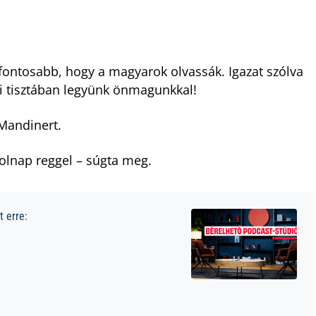
fontosabb, hogy a magyarok olvassák. Igazat szólva
mi tisztában legyünk önmagunkkal!
 Mandinert.
olnap reggel – súgta meg.
 erre: