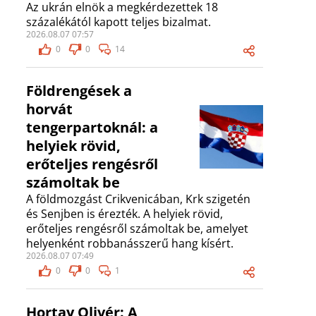
Az ukrán elnök a megkérdezettek 18
százalékától kapott teljes bizalmat.
2026.08.07 07:57
0
0
14
Földrengések a
horvát
tengerpartoknál: a
helyiek rövid,
erőteljes rengésről
számoltak be
A földmozgást Crikvenicában, Krk szigetén
és Senjben is érezték. A helyiek rövid,
erőteljes rengésről számoltak be, amelyet
helyenként robbanásszerű hang kísért.
2026.08.07 07:49
0
0
1
Hortay Olivér: A