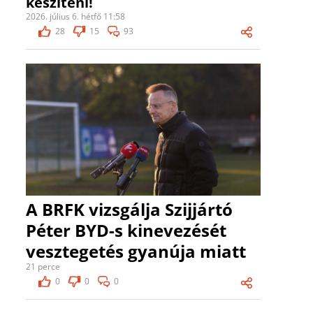
készíteni!
2026. július 6. hétfő 11:58
28
15
93
A BRFK vizsgálja Szijjártó
Péter BYD-s kinevezését
vesztegetés gyanúja miatt
21 perce
0
0
0