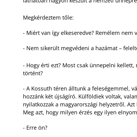
láthatóan nagyon készült a nemzeti ünnepre
Megkérdeztem tőle:
- Miért van így elkeseredve? Remélem nem v
- Nem sikerült megvédeni a hazámat – felelt
- Hogy érti ezt? Most csak ünnepelni kellett
történt?
- A Kossuth téren álltunk a feleségemmel, vá
hozzánk két újságíró. Külföldiek voltak, va
nyilatkozzak a magyarországi helyzetről. Azt
Meg azt, hogy milyen érzés egy ilyen elnyom
- Erre ön?