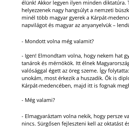
élünk! Akkor legyen ilyen minden diktatúra.
helyezzenek nagy hangsúlyt a nemzeti büszk
minél több magyar gyerek a Kárpát-medencéb
napvilágot és magyar az anyanyelvük – lendül
- Mondott volna még valamit?
- Igen! Elmondtam volna, hogy nekem hat 
tanárok és mérnökök. Itt élnek Magyarországo
valósággal égett az öreg szeme. Így folytatta:
unokám, most érkezik a huszadik. Ők is dip
Kárpát-medencében, majd itt is fognak megh
- Még valami?
- Elmagyaráztam volna nekik, hogy persze 
nincs. Sürgősen fejleszteni kell az oktatást 