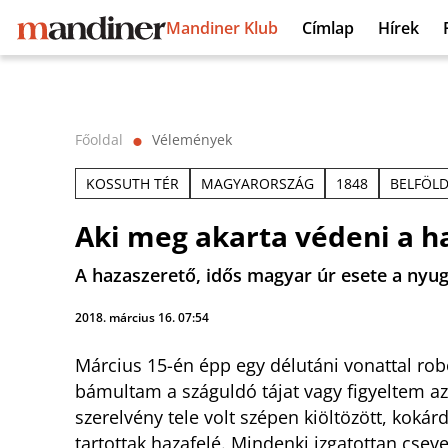
Mandiner Klub
Címlap
Hírek
Főoldal
Vélemények
⬤
KOSSUTH TÉR
MAGYARORSZÁG
1848
BELFÖL
Aki meg akarta védeni a h
A hazaszerető, idős magyar úr esete a nyuga
2018. március 16. 07:54
Március 15-én épp egy délutáni vonattal rob
bámultam a száguldó tájat vagy figyeltem az
szerelvény tele volt szépen kiöltözött, koká
tartottak hazafelé. Mindenki izgatottan csev