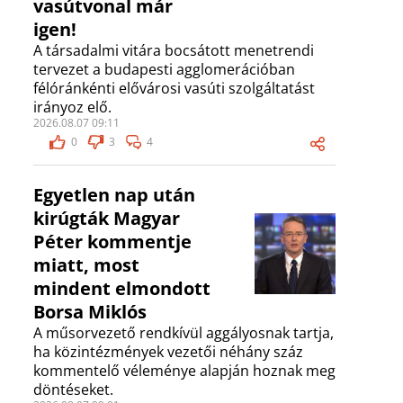
vasútvonal már
igen!
A társadalmi vitára bocsátott menetrendi
tervezet a budapesti agglomerációban
félóránkénti elővárosi vasúti szolgáltatást
irányoz elő.
2026.08.07 09:11
0
3
4
Egyetlen nap után
kirúgták Magyar
Péter kommentje
miatt, most
mindent elmondott
Borsa Miklós
A műsorvezető rendkívül aggályosnak tartja,
ha közintézmények vezetői néhány száz
kommentelő véleménye alapján hoznak meg
döntéseket.