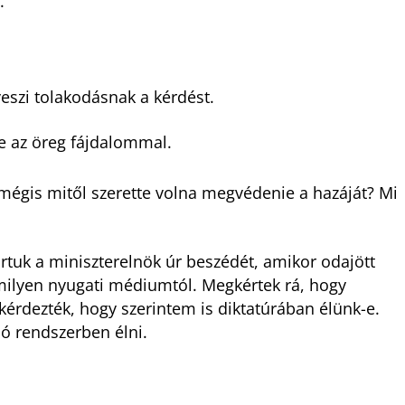
.
eszi tolakodásnak a kérdést.
e az öreg fájdalommal.
, mégis mitől szerette volna megvédenie a hazáját? Mi
rtuk a miniszterelnök úr beszédét, amikor odajött
lamilyen nyugati médiumtól. Megkértek rá, hogy
 kérdezték, hogy szerintem is diktatúrában élünk-e.
ó rendszerben élni.