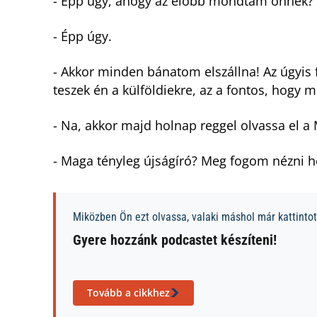
- Épp úgy, ahogy az előbb mondtam önnek?
- Épp úgy.
- Akkor minden bánatom elszállna! Az úgyis 
teszek én a külföldiekre, az a fontos, hogy 
- Na, akkor majd holnap reggel olvassa el a
- Maga tényleg újságíró? Meg fogom nézni h
Miközben Ön ezt olvassa, valaki máshol már kattintott
Gyere hozzánk podcastet készíteni!
Tovább a cikkhez