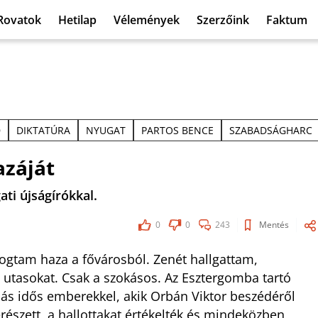
Rovatok
Hetilap
Vélemények
Szerzőink
Faktum
D
DIKTATÚRA
NYUGAT
PARTOS BENCE
SZABADSÁGHARC
azáját
ti újságírókkal.
0
0
243
Mentés
ogtam haza a fővárosból. Zenét hallgattam,
 utasokat. Csak a szokásos. Az Esztergomba tartó
rdás idős emberekkel, akik Orbán Viktor beszédéről
erészett, a hallottakat értékelték és mindeközben