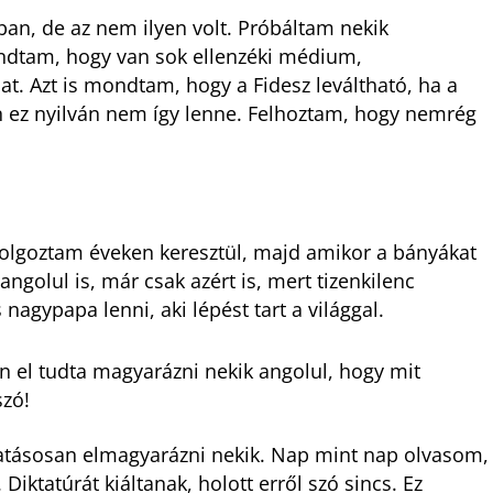
ában, de az nem ilyen volt. Próbáltam nekik
ondtam, hogy van sok ellenzéki médium,
t. Azt is mondtam, hogy a Fidesz leváltható, ha a
n ez nyilván nem így lenne. Felhoztam, hogy nemrég
olgoztam éveken keresztül, majd amikor a bányákat
golul is, már csak azért is, mert tizenkilenc
nagypapa lenni, aki lépést tart a világgal.
en el tudta magyarázni nekik angolul, hogy mit
szó!
tásosan elmagyarázni nekik. Nap mint nap olvasom,
iktatúrát kiáltanak, holott erről szó sincs. Ez