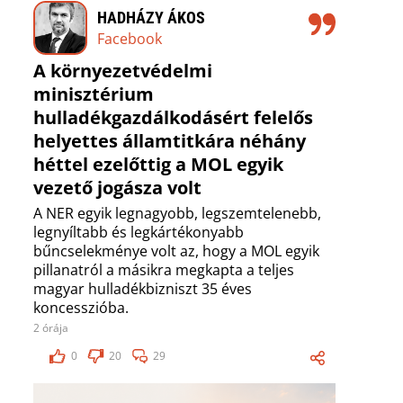
HADHÁZY ÁKOS
Facebook
A környezetvédelmi
minisztérium
hulladékgazdálkodásért felelős
helyettes államtitkára néhány
héttel ezelőttig a MOL egyik
vezető jogásza volt
A NER egyik legnagyobb, legszemtelenebb,
legnyíltabb és legkártékonyabb
bűncselekménye volt az, hogy a MOL egyik
pillanatról a másikra megkapta a teljes
magyar hulladékbizniszt 35 éves
koncesszióba.
2 órája
0
20
29