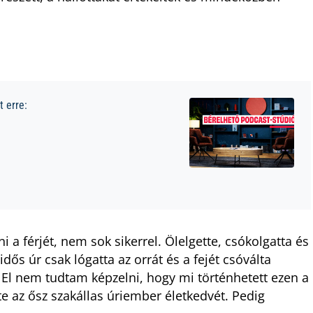
 erre:
i a férjét, nem sok sikerrel. Ölelgette, csókolgatta és
dős úr csak lógatta az orrát és a fejét csóválta
El nem tudtam képzelni, hogy mi történhetett ezen a
e az ősz szakállas úriember életkedvét. Pedig