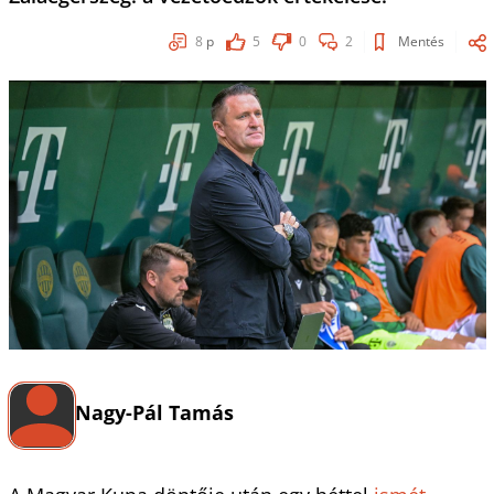
8
p
5
0
2
Mentés
Nagy-Pál Tamás