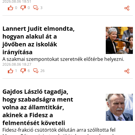
2026.08.06 18:51
0
0
3
Lannert Judit elmondta,
hogyan alakul át a
jövőben az iskolák
irányítása
A szakmai szempontokat szeretnék előtérbe helyezni.
2026.08.06 18:27
1
6
26
Gajdos László tagadja,
hogy szabadságra ment
volna az államtitkár,
akinek a Fidesz a
felmentését követeli
Fidesz-frakció csütörtök délután arra szólította fel