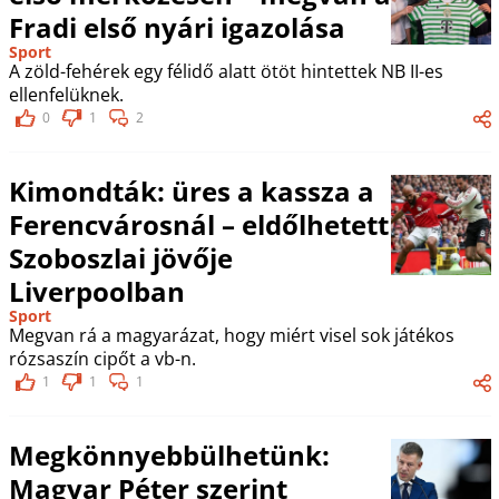
Fradi első nyári igazolása
Sport
A zöld-fehérek egy félidő alatt ötöt hintettek NB II-es
ellenfelüknek.
0
1
2
Kimondták: üres a kassza a
Ferencvárosnál – eldőlhetett
Szoboszlai jövője
Liverpoolban
Sport
Megvan rá a magyarázat, hogy miért visel sok játékos
rózsaszín cipőt a vb-n.
1
1
1
Megkönnyebbülhetünk:
Magyar Péter szerint