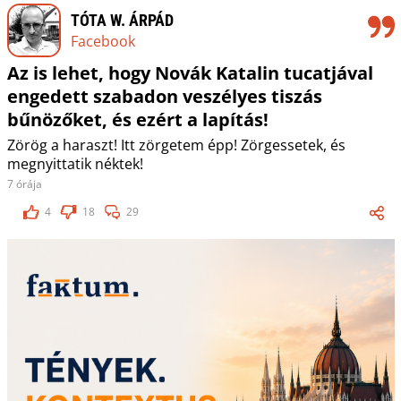
TÓTA W. ÁRPÁD
Facebook
Az is lehet, hogy Novák Katalin tucatjával
engedett szabadon veszélyes tiszás
bűnözőket, és ezért a lapítás!
Zörög a haraszt! Itt zörgetem épp! Zörgessetek, és
megnyittatik néktek!
7 órája
4
18
29