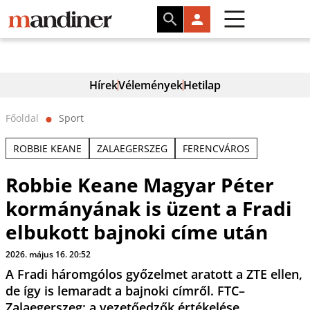
Hírek
Vélemények
Hetilap
Főoldal
Sport
⬤
ROBBIE KEANE
ZALAEGERSZEG
FERENCVÁROS
Robbie Keane Magyar Péter
kormányának is üzent a Fradi
elbukott bajnoki címe után
2026. május 16. 20:52
A Fradi háromgólos győzelmet aratott a ZTE ellen,
de így is lemaradt a bajnoki címről. FTC–
Zalaegerszeg: a vezetőedzők értékelése.