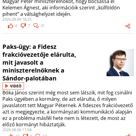
Magyar Péter miniszterelnököt, hogy bocsássa el
Kelemen Ágnest, aki információik szerint „külföldön
pihent” a válsághelyzet idején.
2026.08.06 18:25
0
7
31
Paks-ügy: a Fidesz
frakcióvezetője elárulta,
mit javasolt a
miniszterelnöknek a
Sándor-palotában
VIDEÓ
Bóka János szerint még most sem látszik, mit fog csinálni
Paks ügyében a kormány, de azt elárulta, ő milyen
javaslatott tett Magyar Péternek. A fideszes frakcióvezető
azt is megjegyezte, a kormányzati kommunikáció alapján
ez a probléma másfél hete nem is létezett, de most az
előző kormányt hibáztatják.
2026.08.06 17:58