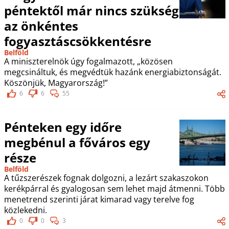
péntektől már nincs szükség
az önkéntes
fogyasztáscsökkentésre
Belföld
A miniszterelnök úgy fogalmazott, „közösen
megcsináltuk, és megvédtük hazánk energiabiztonságát.
Köszönjük, Magyarország!”
6
6
55
Pénteken egy időre
megbénul a főváros egy
része
Belföld
A tűzszerészek fognak dolgozni, a lezárt szakaszokon
kerékpárral és gyalogosan sem lehet majd átmenni. Több
menetrend szerinti járat kimarad vagy terelve fog
közlekedni.
0
0
3