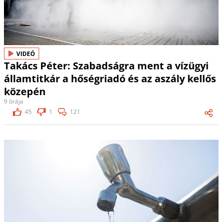
VIDEÓ
Takács Péter: Szabadságra ment a vízügyi
államtitkár a hőségriadó és az aszály kellős
közepén
9 órája
45
1
121