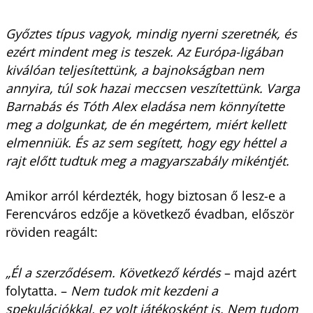
Győztes típus vagyok, mindig nyerni szeretnék, és
ezért mindent meg is teszek. Az Európa-ligában
kiválóan teljesítettünk, a bajnokságban nem
annyira, túl sok hazai meccsen veszítettünk. Varga
Barnabás és Tóth Alex eladása nem könnyítette
meg a dolgunkat, de én megértem, miért kellett
elmenniük. És az sem segített, hogy egy héttel a
rajt előtt tudtuk meg a magyarszabály mikéntjét.
Amikor arról kérdezték, hogy biztosan ő lesz-e a
Ferencváros edzője a következő évadban, először
röviden reagált:
„Él a szerződésem. Következő kérdés
– majd azért
folytatta. –
Nem tudok mit kezdeni a
spekulációkkal, ez volt játékosként is. Nem tudom