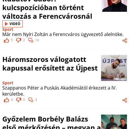
kulcspozícióban történt
változás a Ferencvárosnál
VIDEÓ
Sport
Már nem Nyíri Zoltán a Ferencváros ügyvezető alelnöke.
5
2
10
Háromszoros válogatott
kapussal erősített az Újpest
Sport
Szappanos Péter a Puskás Akadémiától érkezett a IV.
kerületbe.
0
0
3
Győzelem Borbély Balázs
első mérkőzésén – megvan a