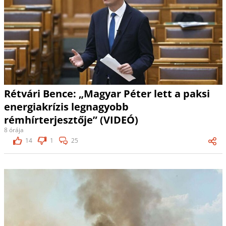
Rétvári Bence: „Magyar Péter lett a paksi
energiakrízis legnagyobb
rémhírterjesztője” (VIDEÓ)
8 órája
14
1
25