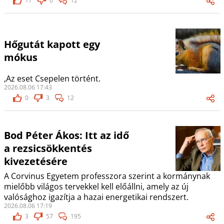
17
0
12
Hőgutát kapott egy
mókus
,Az eset Csepelen történt.
2026.08.06 17:43
0
3
12
Bod Péter Ákos: Itt az idő
a rezsicsökkentés
kivezetésére
A Corvinus Egyetem professzora szerint a kormánynak
mielőbb világos tervekkel kell előállni, amely az új
valósághoz igazítja a hazai energetikai rendszert.
2026.08.06 17:19
3
57
195