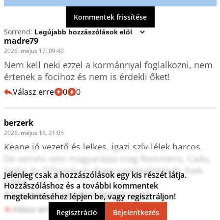
Kommentek frissítése
Sorrend:
madre79
2026. május 17. 09:40
Nem kell neki ezzel a kormánnyal foglalkozni, nem 
értenek a focihoz és nem is érdekli őket!
Válasz erre
0
0
berzerk
2026. május 16. 21:05
Keane jó vezető és lelkes, igazi szív-lélek harcos.

De semmi sem magyarázza meg Rommens, Cadu, 
Szalai és O'Dowda és Nagy szerepeltetését. Ezek 
Jelenleg csak a hozzászólások egy kis részét látja.
nullák.

Hozzászóláshoz és a további kommentek
A kispadon meg tehetségesek ülnek.
megtekintéséhez lépjen be, vagy regisztráljon!
Válasz erre
0
0
Regisztráció
Bejelentkezés