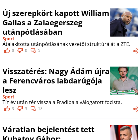
Új szerepkört kapott William
Gallas a Zalaegerszeg
utánpótlásában
Sport
Átalakította utánpótlásának vezetői struktúráját a ZTE.
0
0
5
Visszatérés: Nagy Ádám újra
a Ferencváros labdarúgója
lesz
Sport
Tíz év után tér vissza a Fradiba a válogatott focista.
3
3
18
Váratlan bejelentést tett
Kubatov Gábor: