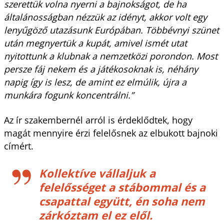
szerettük volna nyerni a bajnokságot, de ha
általánosságban nézzük az idényt, akkor volt egy
lenyűgöző utazásunk Európában. Többévnyi szünet
után megnyertük a kupát, amivel ismét utat
nyitottunk a klubnak a nemzetközi porondon. Most
persze fáj nekem és a játékosoknak is, néhány
napig így is lesz, de amint ez elmúlik, újra a
munkára fogunk koncentrálni.”
Az ír szakembernél arról is érdeklődtek, hogy
magát mennyire érzi felelősnek az elbukott bajnoki
címért.
Kollektíve vállaljuk a
felelősséget a stábommal és a
csapattal együtt, én soha nem
zárkóztam el ez elől.