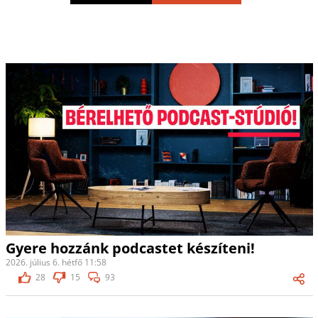
Gyere hozzánk podcastet készíteni!
2026. július 6. hétfő 11:58
28
15
93