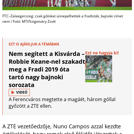
FTC–Zalaegerszeg: csak gólokat ünnepelhettek a fradisták, bajnoki címet
nem / Fotó: MTI/Szigetváry Zsolt
EZT IS AJÁNLJUK A TÉMÁBAN
Nem segített a Kisvárda –
Ezt ne hagyja ki!
Robbie Keane-nel szakadt
meg a Fradi 2019 óta
tartó nagy bajnoki
sorozata
VIDEÓ
A Ferencváros megtette a magáét, három góllal
győzött a ZTE ellen.
A ZTE vezetőedzője, Nuno Campos azzal kezdte
értékelését, hogy remek első félidőt játszottak a