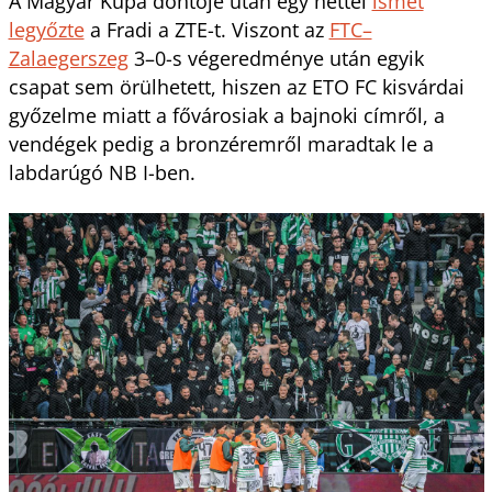
A Magyar Kupa döntője után egy héttel
ismét
legyőzte
a Fradi a ZTE-t. Viszont az
FTC–
Zalaegerszeg
3–0-s végeredménye után egyik
csapat sem örülhetett, hiszen az ETO FC kisvárdai
győzelme miatt a fővárosiak a bajnoki címről, a
vendégek pedig a bronzéremről maradtak le a
labdarúgó NB I-ben.