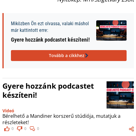
Miközben Ön ezt olvassa, valaki máshol
már kattintott erre:
Gyere hozzánk podcastet készíteni!
Tovább a cikkhez
Gyere hozzánk podcastet
készíteni!
Videó
Bérelhető a Mandiner korszerű stúdiója, mutatjuk a
részleteket!
0
0
0