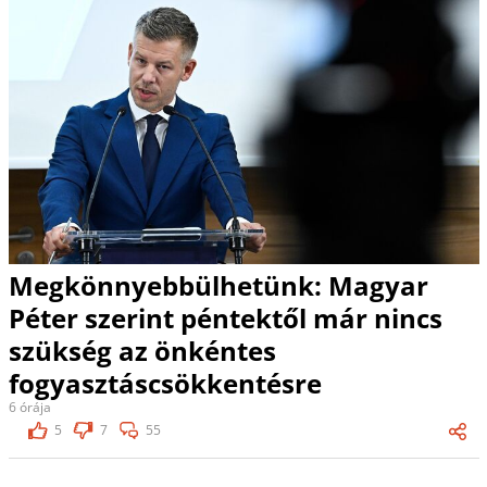
Megkönnyebbülhetünk: Magyar
Péter szerint péntektől már nincs
szükség az önkéntes
fogyasztáscsökkentésre
6 órája
5
7
55