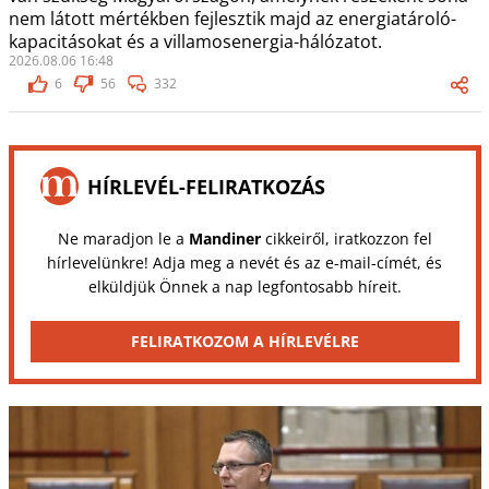
nem látott mértékben fejlesztik majd az energiatároló-
kapacitásokat és a villamosenergia-hálózatot.
2026.08.06 16:48
6
56
332
HÍRLEVÉL-FELIRATKOZÁS
Ne maradjon le a
Mandiner
cikkeiről, iratkozzon fel
hírlevelünkre! Adja meg a nevét és az e-mail-címét, és
elküldjük Önnek a nap legfontosabb híreit.
FELIRATKOZOM A HÍRLEVÉLRE