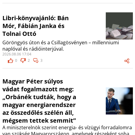
Libri-könyvajánló: Bán
Mór, Fábián Janka és
Tolnai Ottó
Göröngyös úton és a Csillagösvényen – millenniumi
naplóval és rádióinterjúval.
2026.08.06 17:04
0
2
3
Magyar Péter súlyos
vádat fogalmazott meg:
„Orbánék tudták, hogy a
magyar energiarendszer
az összedőlés szélén áll,
mégsem tettek semmit”
A miniszterelnök szerint energia- és vízügyi forradalomra
van szükség Magyarországon, amelynek részeként soha