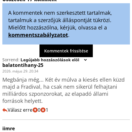
A kommentek nem szerkesztett tartalmak,
tartalmuk a szerzőjük álláspontját tükrözi.
Mielőtt hozzászólna, kérjük, olvassa el a
kommentszabályzatot
.
Kommentek frissítése
Sorrend:
balatontihany-25
2026. május 29. 20:34
Megbánja még... Két év múlva a kiesés ellen küzd 
majd a Fradival, ha csak nem sikerül felhajtani 
milliárdos szponzorokat, az elapadó állami 
források helyett. 
Válasz erre
0
1
iimre