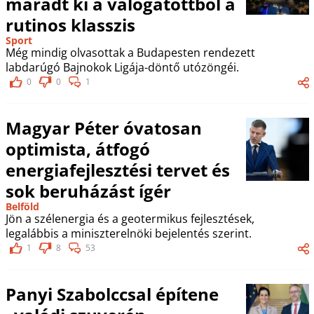
maradt ki a válogatottból a
rutinos klasszis
Sport
Még mindig olvasottak a Budapesten rendezett
labdarúgó Bajnokok Ligája-döntő utózöngéi.
0
0
1
Magyar Péter óvatosan
optimista, átfogó
energiafejlesztési tervet és
sok beruházást ígér
Belföld
Jön a szélenergia és a geotermikus fejlesztések,
legalábbis a miniszterelnöki bejelentés szerint.
1
8
53
Panyi Szabolccsal építene