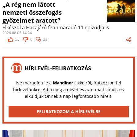
„A rég nem látott
nemzeti összefogás
győzelmet aratott”
Elkészül a Hazajáró fennmaradó 11 epizódja is.
2026.08.05 14:24
55
0
33
HÍRLEVÉL-FELIRATKOZÁS
Ne maradjon le a
Mandiner
cikkeiről, iratkozzon fel
hírlevelünkre! Adja meg a nevét és az e-mail-címét, és
elküldjük Önnek a nap legfontosabb híreit.
FELIRATKOZOM A HÍRLEVÉLRE