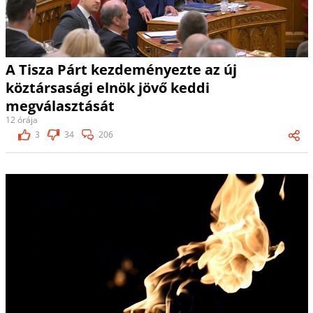
A Tisza Párt kezdeményezte az új
köztársasági elnök jövő keddi
megválasztását
12 órája
3
34
206