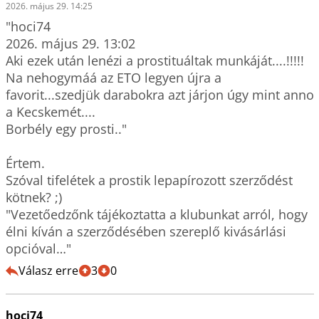
2026. május 29. 14:25
"hoci74

2026. május 29. 13:02

Aki ezek után lenézi a prostituáltak munkáját....!!!!!

Na nehogymáá az ETO legyen újra a 
favorit...szedjük darabokra azt járjon úgy mint anno 
a Kecskemét....

Borbély egy prosti.."

Értem. 

Szóval tifelétek a prostik lepapírozott szerződést 
kötnek? ;) 

"Vezetőedzőnk tájékoztatta a klubunkat arról, hogy 
élni kíván a szerződésében szereplő kivásárlási 
opcióval…"
Válasz erre
3
0
hoci74