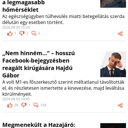
a legmagasabb
hőmérséklet
Az egészségügyben túlhevülés miatti betegellátás szerda
délután egy esetben történt.
2026.08.05 15:33
1
2
6
„Nem hinném…” – hosszú
Facebook-bejegyzésben
reagált kirúgására Hajdú
Gábor
A volt M1-es főszerkesztő szerint méltatlanul távolították
el, és részletesen ismertette a kinevezése, majd leváltása
körülményeit.
2026.08.05 14:45
28
1
104
Megmenekült a Hazajáró: