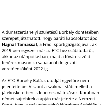
A dunaszerdahelyi születésű Borbély döntésében
szerepet játszhatott, hogy baráti kapcsolatot ápol
Hajnal Tamással,
a Fradi sportigazgatójával, aki
2019-ben egyszer már az FTC-hez csábította őt,
akkor az utánpótlásban, majd a fővárosi zöld-
fehérek második csapatánál dolgozott
vezetőedzőként 2022-ig.
Az ETO Borbély Balázs utódját egyelőre nem
jelentette be. Viszont a szakmai stáb mellett a
játékoskeretben is lehetnek változások. Korábban
német sajtóhírek alapján már jelezte a Nemzeti
Sport, hogy a másodosztályú Nürnberg érdeklődik