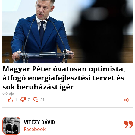
Magyar Péter óvatosan optimista,
átfogó energiafejlesztési tervet és
sok beruházást ígér
6 órája
1
7
51
VITÉZY DÁVID
Facebook