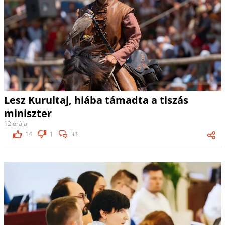
Lesz Kurultaj, hiába támadta a tiszás
miniszter
12 órája
14
1
33