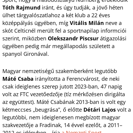
Tóth Rajmund
iránt, és úgy tudják, a jövő héten
ülhet tárgyalószatlahoz a két klub a 22 éves
középpályás ügyében, míg
Vitális Milán
neve a
skót Celticnél merült fel a sportnapilap informciói
szerint, miközben
Olekszandr Piscsur
átigazolási
ügyében pedig már megállapodás született a
spanyol Gironával.
Magyar nemzetiségű szakemberként legutóbb
Máté Csaba
irányította a Ferencvárost, de neki
csak ideiglenes szerep jutott 2023-ban, 47 napig
volt az FTC vezetőedzője (tíz mérkőzésen dirigálta
az együttest). Máté Csabának 2013-ban is volt egy
kétmeccses „beugrása”, ő előtte
Détári Lajos
volt a
legutóbbi, nem ideiglenesen megbízott magyar
szakvezetője a Fradinak, 14 évvel ezelőt, a 2011–
2012-es idényben – írja
a Nemzeti Sport
.