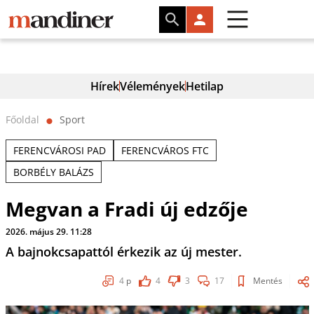
Hírek
Vélemények
Hetilap
Főoldal
Sport
⬤
FERENCVÁROSI PAD
FERENCVÁROS FTC
BORBÉLY BALÁZS
Megvan a Fradi új edzője
2026. május 29. 11:28
A bajnokcsapattól érkezik az új mester.
4
p
4
3
17
Mentés