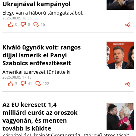
Ukrajnával kampányol
Elege van a háború támogatásából.
2026.08.05 18:36
0
0
16
Kiváló ügynök volt: rangos
díjjal ismerik el Panyi
Szabolcs erőfeszítéseit
Amerikai szervezet tüntette ki.
2026.08.05 17:18
5
41
122
Az EU keresett 1,4
milliárd eurót az oroszok
vagyonán, és menten
tovább is küldte
Kárpótolják Ukrajnát Oroszország „szörnyű atrocitásai”