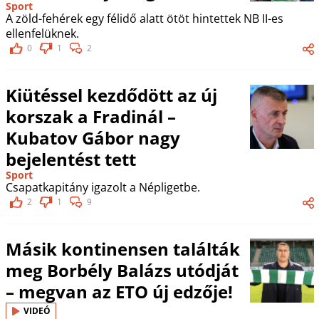
Sport
A zöld-fehérek egy félidő alatt ötöt hintettek NB II-es
ellenfelüknek.
0
1
2
Kiütéssel kezdődött az új
korszak a Fradinál –
Kubatov Gábor nagy
bejelentést tett
Sport
Csapatkapitány igazolt a Népligetbe.
2
1
9
Másik kontinensen találták
meg Borbély Balázs utódját
– megvan az ETO új edzője!
VIDEÓ