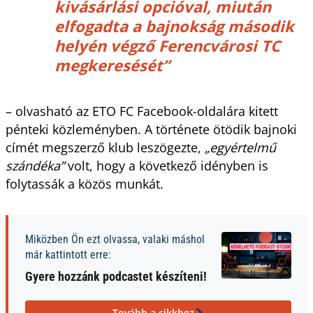
kivásárlási opcióval, miután
elfogadta a bajnokság második
helyén végző Ferencvárosi TC
megkeresését”
– olvasható az ETO FC Facebook-oldalára kitett
pénteki közleményben. A története ötödik bajnoki
címét megszerző klub leszögezte,
„egyértelmű
szándéka”
volt, hogy a következő idényben is
folytassák a közös munkát.
Miközben Ön ezt olvassa, valaki máshol
már kattintott erre:
Gyere hozzánk podcastet készíteni!
Tovább a cikkhez