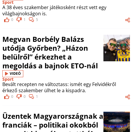
Sport
A 38 éves szakember játékosként részt vett egy
világbajnokságon is.
0
1
5
Megvan Borbély Balázs
utódja Győrben? „Házon
belülről” érkezhet a
megoldás a bajnok ETO-nál
VIDEÓ
Sport
Bevált recepten ne változtass: ismét egy Felvidékről
érkező szakember ülhet le a kispadra.
0
0
1
Üzentek Magyarországnak a
franciák – politikai okokból