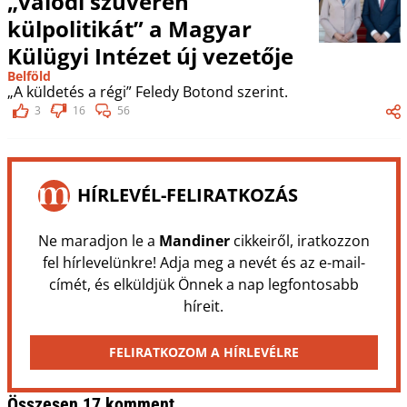
„valódi szuverén
külpolitikát” a Magyar
Külügyi Intézet új vezetője
Belföld
„A küldetés a régi” Feledy Botond szerint.
3
16
56
HÍRLEVÉL-FELIRATKOZÁS
Ne maradjon le a
Mandiner
cikkeiről, iratkozzon
fel hírlevelünkre! Adja meg a nevét és az e-mail-
címét, és elküldjük Önnek a nap legfontosabb
híreit.
FELIRATKOZOM A HÍRLEVÉLRE
Összesen 17 komment