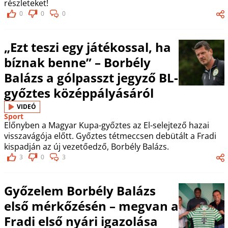
részleteket!
0
0
0
„Ezt teszi egy játékossal, ha
bíznak benne” – Borbély
Balázs a gólpasszt jegyző BL-
győztes középpályásáról
VIDEÓ
Sport
Előnyben a Magyar Kupa-győztes az El-selejtező hazai
visszavágója előtt. Győztes tétmeccsen debütált a Fradi
kispadján az új vezetőedző, Borbély Balázs.
3
0
3
Győzelem Borbély Balázs
első mérkőzésén – megvan a
Fradi első nyári igazolása