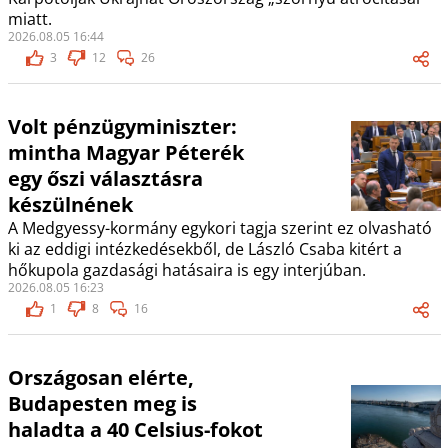
miatt.
2026.08.05 16:44
3
12
26
Volt pénzügyminiszter:
mintha Magyar Péterék
egy őszi választásra
készülnének
A Medgyessy-kormány egykori tagja szerint ez olvasható
ki az eddigi intézkedésekből, de László Csaba kitért a
hőkupola gazdasági hatásaira is egy interjúban.
2026.08.05 16:23
1
8
16
Országosan elérte,
Budapesten meg is
haladta a 40 Celsius-fokot