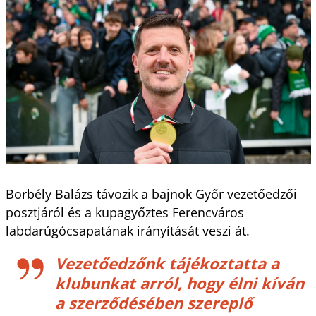
Borbély Balázs távozik a bajnok Győr vezetőedzői
posztjáról és a kupagyőztes Ferencváros
labdarúgócsapatának irányítását veszi át.
Vezetőedzőnk tájékoztatta a
klubunkat arról, hogy élni kíván
a szerződésében szereplő