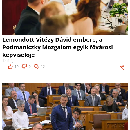
Lemondott Vitézy Dávid embere, a
Podmaniczky Mozgalom egyik fővárosi
képviselője
12 órája
10
0
12