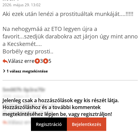
2026. május 29. 13:02
Aki ezek után lenézi a prostituáltak munkáját....!!!!!

Na nehogymáá az ETO legyen újra a 
favorit...szedjük darabokra azt járjon úgy mint anno 
a Kecskemét....

Borbély egy prosti..
Válasz erre
3
5
1 válasz megtekintése
5m007h 0p3ra70r
2026. május 29. 12:32
Jelenleg csak a hozzászólások egy kis részét látja.
Magyar Péter lesz az.

Hozzászóláshoz és a további kommentek
Ő mindenhez IS ért.
megtekintéséhez lépjen be, vagy regisztráljon!
Válasz erre
10
0
Regisztráció
Bejelentkezés