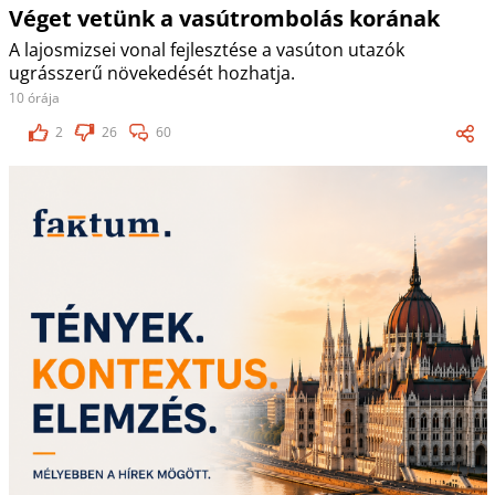
Véget vetünk a vasútrombolás korának
A lajosmizsei vonal fejlesztése a vasúton utazók
ugrásszerű növekedését hozhatja.
10 órája
2
26
60