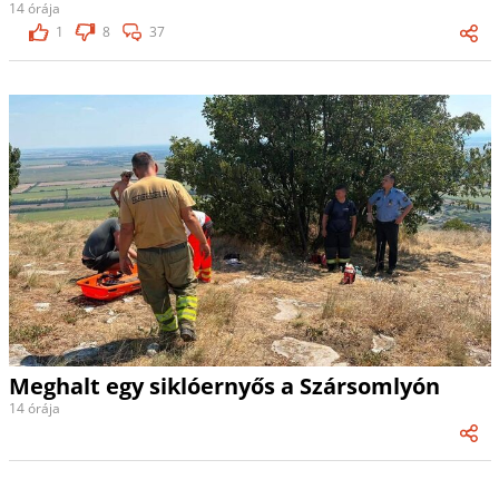
14 órája
1
8
37
Meghalt egy siklóernyős a Szársomlyón
14 órája