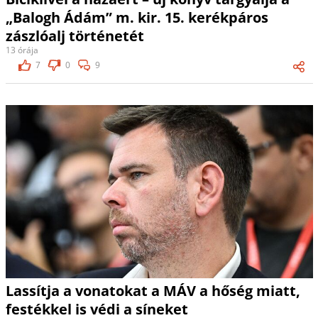
„Balogh Ádám” m. kir. 15. kerékpáros
zászlóalj történetét
13 órája
7
0
9
Lassítja a vonatokat a MÁV a hőség miatt,
festékkel is védi a síneket