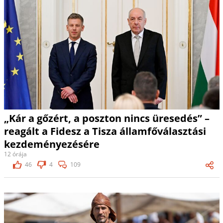
„Kár a gőzért, a poszton nincs üresedés” –
reagált a Fidesz a Tisza államfőválasztási
kezdeményezésére
12 órája
46
4
109