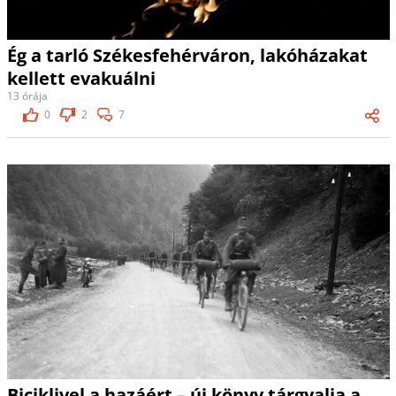
Ég a tarló Székesfehérváron, lakóházakat
kellett evakuálni
13 órája
0
2
7
Biciklivel a hazáért – új könyv tárgyalja a