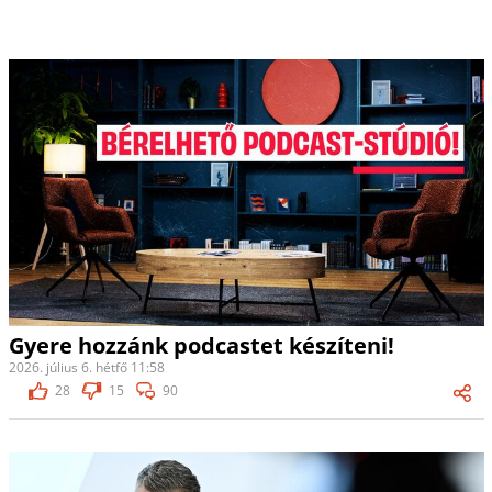
Gyere hozzánk podcastet készíteni!
2026. július 6. hétfő 11:58
28
15
90