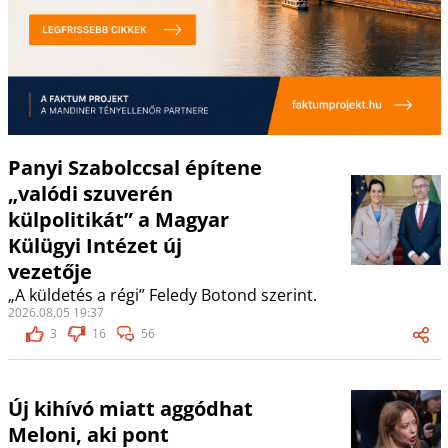
Panyi Szabolccsal építene
„valódi szuverén
külpolitikát” a Magyar
Külügyi Intézet új
vezetője
„A küldetés a régi” Feledy Botond szerint.
2026.08.05 19:37
3
16
56
Új kihívó miatt aggódhat
Meloni, aki pont