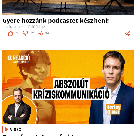
Gyere hozzánk podcastet készíteni!
2026. július 6. hétfő 11:58
30
15
94
VIDEÓ