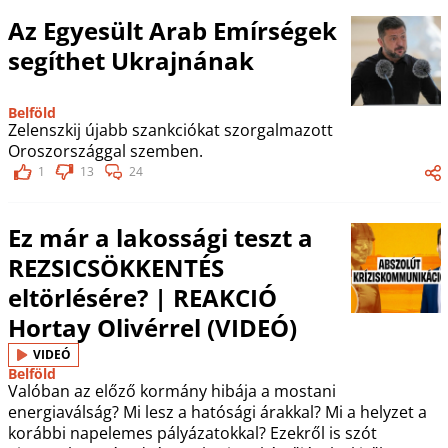
Az Egyesült Arab Emírségek
segíthet Ukrajnának
Belföld
Zelenszkij újabb szankciókat szorgalmazott
Oroszországgal szemben.
1
13
24
Ez már a lakossági teszt a
REZSICSÖKKENTÉS
eltörlésére? | REAKCIÓ
Hortay Olivérrel (VIDEÓ)
VIDEÓ
Belföld
Valóban az előző kormány hibája a mostani
energiaválság? Mi lesz a hatósági árakkal? Mi a helyzet a
korábbi napelemes pályázatokkal? Ezekről is szót