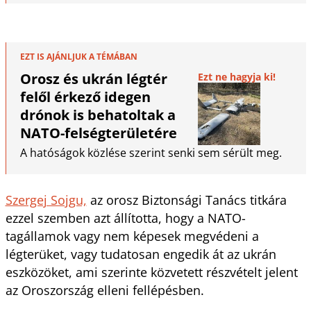
EZT IS AJÁNLJUK A TÉMÁBAN
Orosz és ukrán légtér
Ezt ne hagyja ki!
felől érkező idegen
drónok is behatoltak a
NATO-felségterületére
A hatóságok közlése szerint senki sem sérült meg.
Szergej Sojgu,
az orosz Biztonsági Tanács titkára
ezzel szemben azt állította, hogy a NATO-
tagállamok vagy nem képesek megvédeni a
légterüket, vagy tudatosan engedik át az ukrán
eszközöket, ami szerinte közvetett részvételt jelent
az Oroszország elleni fellépésben.