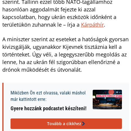
szerint. Tallinn ezzel több NATO-tagállamhoz
hasonlóan aggodalmát fejezte ki azzal
kapcsolatban, hogy ukrán eszközök időnként a
területükön zuhannak le – írja a
Kárpáthír
.
A miniszter szerint az eseteket a hatóságok gyorsan
kivizsgálják, ugyanakkor Kijevnek tisztáznia kell a
történteket. Úgy véli, a legegyszerűbb megoldás az
lenne, ha az ukrán fél szigorúbban ellenőrizné a
drónok működését és útvonalát.
Miközben Ön ezt olvassa, valaki máshol
már kattintott erre:
Gyere hozzánk podcastet készíteni!
Tovább a cikkhez