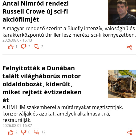
Antal Nimród rendezi
Russell Crowe új sci-fi
akciófilmjét
A magyar rendező szerint a Bluefly intenzív, valósághű és
karakterközpontú thriller lesz merész sci-fi környezetben.
2026.08.07 16:43
1
2
2
Felnyitották a Dunában
talált világháborús motor
oldaldobozát, kiderült,
miket rejtett évtizedeken
át
A HM HIM szakemberei a műtárgyakat megtisztítják,
konzerválják és azokat, amelyek alkalmasak rá,
restaurálják.
2026.08.07 16:37
2
0
12