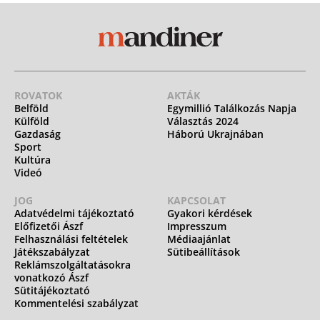
ROVATOK
AKTÁK
Belföld
Egymillió Találkozás Napja
Külföld
Választás 2024
Gazdaság
Háború Ukrajnában
Sport
Kultúra
Videó
JOG
KAPCSOLAT
Adatvédelmi tájékoztató
Gyakori kérdések
Előfizetői Ászf
Impresszum
Felhasználási feltételek
Médiaajánlat
Játékszabályzat
Sütibeállítások
Reklámszolgáltatásokra
vonatkozó Ászf
Sütitájékoztató
Kommentelési szabályzat