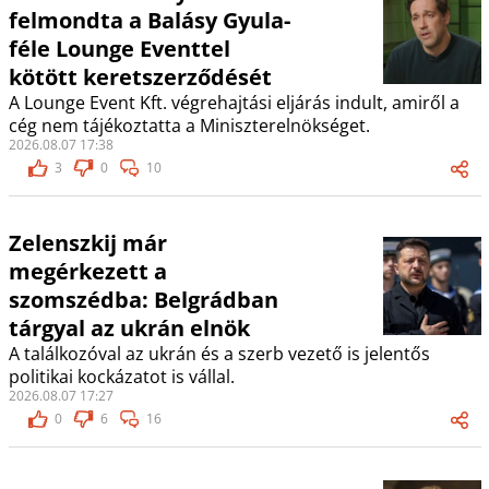
felmondta a Balásy Gyula-
féle Lounge Eventtel
kötött keretszerződését
A Lounge Event Kft. végrehajtási eljárás indult, amiről a
cég nem tájékoztatta a Miniszterelnökséget.
2026.08.07 17:38
3
0
10
Zelenszkij már
megérkezett a
szomszédba: Belgrádban
tárgyal az ukrán elnök
A találkozóval az ukrán és a szerb vezető is jelentős
politikai kockázatot is vállal.
2026.08.07 17:27
0
6
16