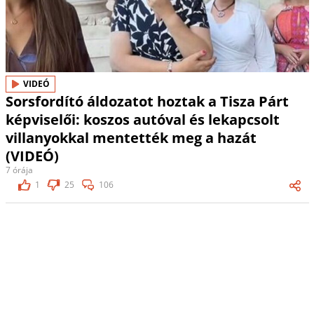
VIDEÓ
Sorsfordító áldozatot hoztak a Tisza Párt
képviselői: koszos autóval és lekapcsolt
villanyokkal mentették meg a hazát
(VIDEÓ)
7 órája
1
25
106