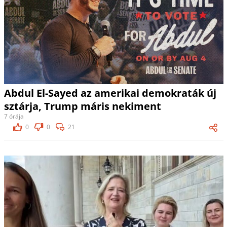
Abdul El-Sayed az amerikai demokraták új
sztárja, Trump máris nekiment
7 órája
0
0
21