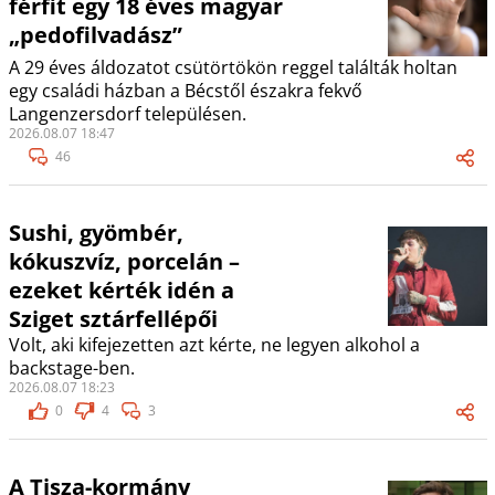
férfit egy 18 éves magyar
„pedofilvadász”
A 29 éves áldozatot csütörtökön reggel találták holtan
egy családi házban a Bécstől északra fekvő
Langenzersdorf településen.
2026.08.07 18:47
46
Sushi, gyömbér,
kókuszvíz, porcelán –
ezeket kérték idén a
Sziget sztárfellépői
Volt, aki kifejezetten azt kérte, ne legyen alkohol a
backstage-ben.
2026.08.07 18:23
0
4
3
A Tisza-kormány