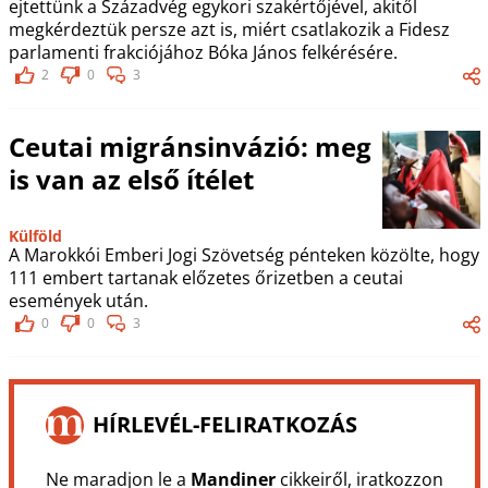
ejtettünk a Századvég egykori szakértőjével, akitől
megkérdeztük persze azt is, miért csatlakozik a Fidesz
parlamenti frakciójához Bóka János felkérésére.
2
0
3
Ceutai migránsinvázió: meg
is van az első ítélet
Külföld
A Marokkói Emberi Jogi Szövetség pénteken közölte, hogy
111 embert tartanak előzetes őrizetben a ceutai
események után.
0
0
3
HÍRLEVÉL-FELIRATKOZÁS
Ne maradjon le a
Mandiner
cikkeiről, iratkozzon