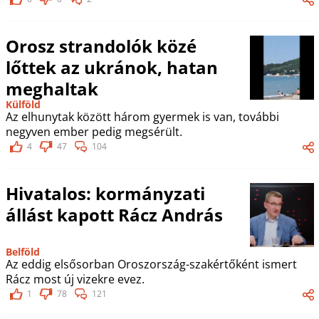
Orosz strandolók közé
lőttek az ukránok, hatan
meghaltak
Külföld
Az elhunytak között három gyermek is van, további
negyven ember pedig megsérült.
4
47
104
Hivatalos: kormányzati
állást kapott Rácz András
Belföld
Az eddig elsősorban Oroszország-szakértőként ismert
Rácz most új vizekre evez.
1
78
121