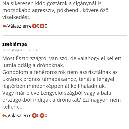
Na sikeresen kidolgoztátok a cigánynál is 
mocsokabb agresszív, pökhendi, követelőző 
viselkedést.
Válasz erre
0
0
zseblámpa
2026. május 11. 20:07
Most Észtországról van szó, de valahogy el kellett 
jutnia odáig a drónoknak.

Gondolom a fehéroroszok nem asszisztálnak az 
ukránok drónos támadásaihoz, tehát a lengyel 
légtérben mindenképpen át kell haladniuk. 

Vagy már eleve Lengyelországból vagy a balti 
országokból indítják a drónokat? Ezt nagyon nem 
kellene...
Válasz erre
0
0