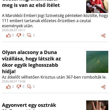
meg is van az első ítélet
A Marokkói Emberi Jogi Szövetség pénteken közölte, hogy
111 embert tartanak előzetes őrizetben a ceutai
események után.
2026.08.07 19:11
0
0
3
Olyan alacsony a Duna
vízállása, hogy látszik az
ókor egyik leghosszabb
hídja!
Az átkelőt vélhetően Krisztus után 367-ben rombolták le.
2026.08.07 19:06
2
0
0
Agyonvert egy osztrák