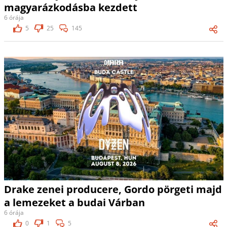
magyarázkodásba kezdett
6 órája
5
25
145
Drake zenei producere, Gordo pörgeti majd
a lemezeket a budai Várban
6 órája
0
1
5