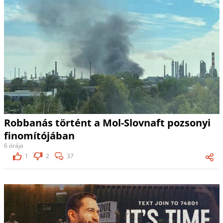
Robbanás történt a Mol-Slovnaft pozsonyi
finomítójában
6 órája
1
2
37