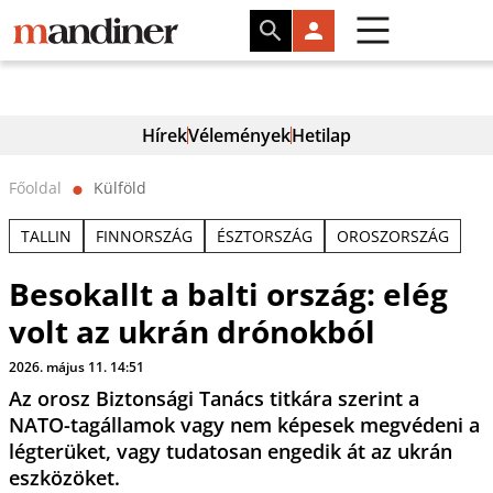
Hírek
Vélemények
Hetilap
Főoldal
Külföld
⬤
TALLIN
FINNORSZÁG
ÉSZTORSZÁG
OROSZORSZÁG
Besokallt a balti ország: elég
volt az ukrán drónokból
2026. május 11. 14:51
Az orosz Biztonsági Tanács titkára szerint a
NATO-tagállamok vagy nem képesek megvédeni a
légterüket, vagy tudatosan engedik át az ukrán
eszközöket.