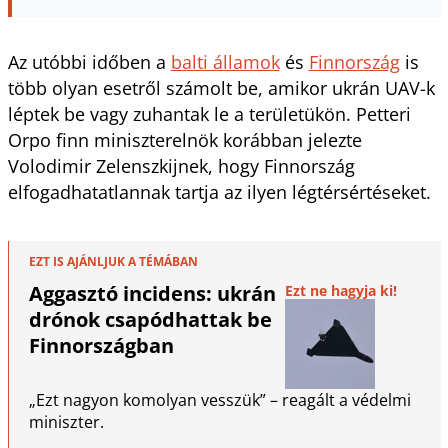
Az utóbbi időben a
balti államok
és
Finnország
is
több olyan esetről számolt be, amikor ukrán UAV-k
léptek be vagy zuhantak le a területükön. Petteri
Orpo finn miniszterelnök korábban jelezte
Volodimir Zelenszkijnek, hogy Finnország
elfogadhatatlannak tartja az ilyen légtérsértéseket.
EZT IS AJÁNLJUK A TÉMÁBAN
Aggasztó incidens: ukrán
Ezt ne hagyja ki!
drónok csapódhattak be
Finnországban
„Ezt nagyon komolyan vesszük” – reagált a védelmi
miniszter.