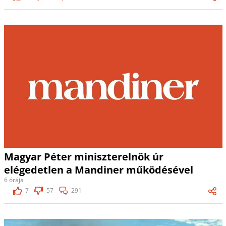
Magyar Péter miniszterelnök úr
elégedetlen a Mandiner működésével
6 órája
7
57
291