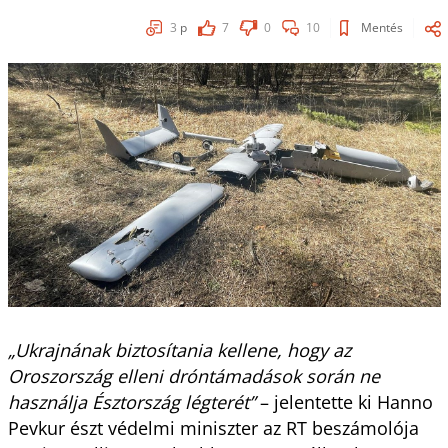
3
p
7
0
10
Mentés
„Ukrajnának biztosítania kellene, hogy az
Oroszország elleni dróntámadások során ne
használja Észtország légterét”
– jelentette ki Hanno
Pevkur észt védelmi miniszter az RT beszámolója