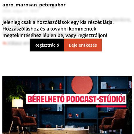
apro_marosan_petergabor
2026. május 11. 18:57
Zselé és bűnbandája tojik mindenre és mindenkire, 
Jelenleg csak a hozzászólások egy kis részét látja.
s a jogra is.

Hozzászóláshoz és a további kommentek
De lassan megunják támogatói is...
megtekintéséhez lépjen be, vagy regisztráljon!
Válasz erre
1
0
Regisztráció
Bejelentkezés