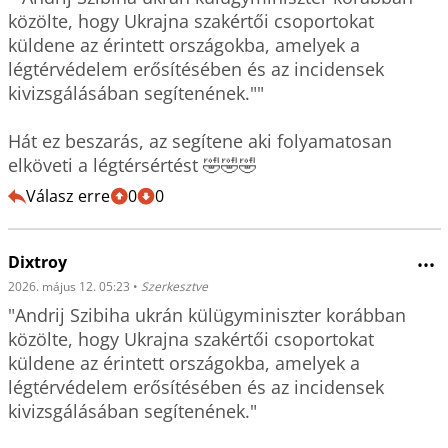
közölte, hogy Ukrajna szakértői csoportokat 
küldene az érintett országokba, amelyek a 
légtérvédelem erősítésében és az incidensek 
kivizsgálásában segítenének.""

Hát ez beszarás, az segítene aki folyamatosan 
elköveti a légtérsértést 🤣🤣🤣
Válasz erre
0
0
Dixtroy
•••
2026. május 12. 05:23
•
Szerkesztve
"Andrij Szibiha ukrán külügyminiszter korábban 
közölte, hogy Ukrajna szakértői csoportokat 
küldene az érintett országokba, amelyek a 
légtérvédelem erősítésében és az incidensek 
kivizsgálásában segítenének."
