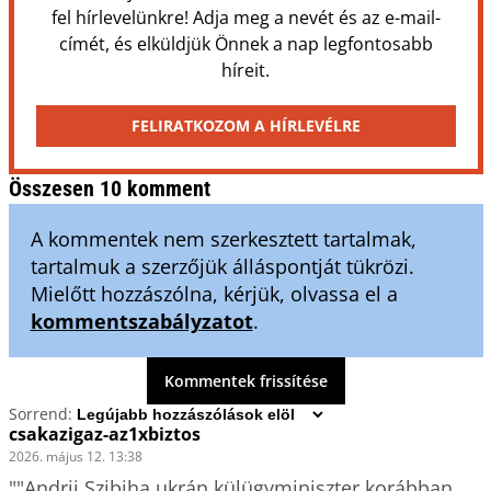
fel hírlevelünkre! Adja meg a nevét és az e-mail-
címét, és elküldjük Önnek a nap legfontosabb
híreit.
FELIRATKOZOM A HÍRLEVÉLRE
Összesen 10 komment
A kommentek nem szerkesztett tartalmak,
tartalmuk a szerzőjük álláspontját tükrözi.
Mielőtt hozzászólna, kérjük, olvassa el a
kommentszabályzatot
.
Kommentek frissítése
Sorrend:
csakazigaz-az1xbiztos
2026. május 12. 13:38
""Andrij Szibiha ukrán külügyminiszter korábban 