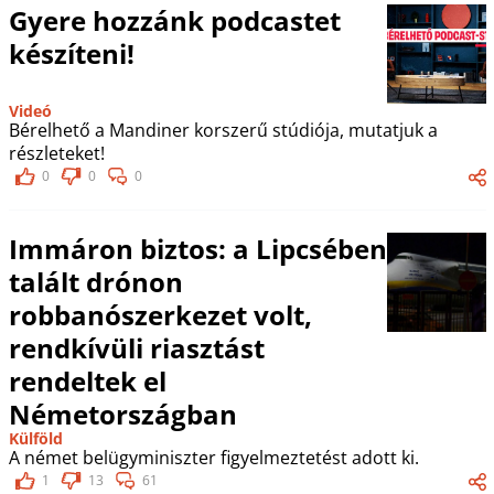
Gyere hozzánk podcastet
készíteni!
Videó
Bérelhető a Mandiner korszerű stúdiója, mutatjuk a
részleteket!
0
0
0
Immáron biztos: a Lipcsében
talált drónon
robbanószerkezet volt,
rendkívüli riasztást
rendeltek el
Németországban
Külföld
A német belügyminiszter figyelmeztetést adott ki.
1
13
61