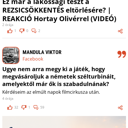
Ez már a lakossági teszt a
REZSICSÖKKENTÉS eltörlésére? |
REAKCIÓ Hortay Olivérrel (VIDEÓ)
2 órája
1
0
2
MANDULA VIKTOR
Facebook
Ugye nem arra megy ki a játék, hogy
megvásároljuk a németek szélturbináit,
amelyektől már ők is szabadulnának?
Kérdéseim az elmúlt napok filmcirkusza után.
4 órája
32
1
59