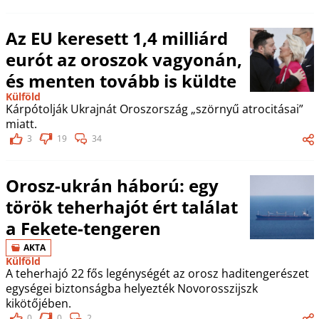
Az EU keresett 1,4 milliárd
eurót az oroszok vagyonán,
és menten tovább is küldte
Külföld
Kárpótolják Ukrajnát Oroszország „szörnyű atrocitásai”
miatt.
3
19
34
Orosz-ukrán háború: egy
török teherhajót ért találat
a Fekete-tengeren
AKTA
Külföld
A teherhajó 22 fős legénységét az orosz haditengerészet
egységei biztonságba helyezték Novorosszijszk
kikötőjében.
0
0
2