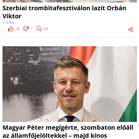
Szerbiai trombitafesztiválon lazít Orbán
Viktor
5 órája
26
1
69
Magyar Péter megígérte, szombaton előáll
az államfőjelöltekkel – majd kínos