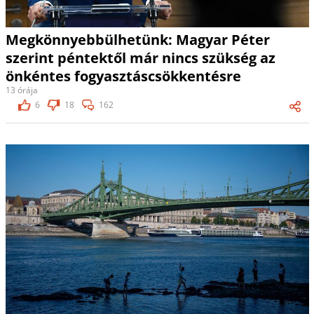
Megkönnyebbülhetünk: Magyar Péter
szerint péntektől már nincs szükség az
önkéntes fogyasztáscsökkentésre
13 órája
6
18
162