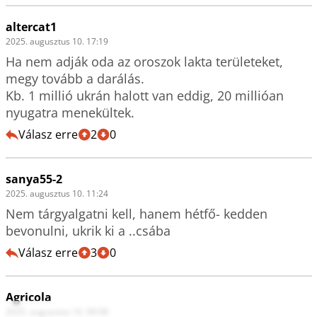
altercat1
2025. augusztus 10. 17:19
Ha nem adják oda az oroszok lakta területeket, 
megy tovább a darálás.

Kb. 1 millió ukrán halott van eddig, 20 millióan 
nyugatra menekültek. 
Válasz erre
2
0
sanya55-2
2025. augusztus 10. 11:24
Nem tárgyalgatni kell, hanem hétfő- kedden 
bevonulni, ukrik ki a ..csába
Válasz erre
3
0
Agricola
2025. augusztus 10. 09:58