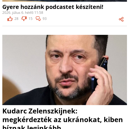
Gyere hozzánk podcastet készíteni!
2026. július 6. hétfő 11:58
28
15
93
Kudarc Zelenszkijnek:
megkérdezték az ukránokat, kiben
bíznak leginkább