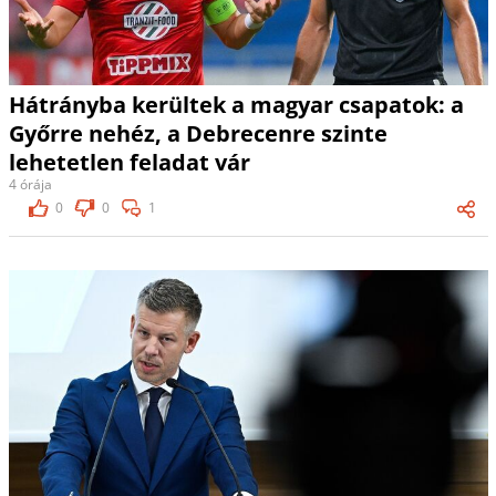
Hátrányba kerültek a magyar csapatok: a
Győrre nehéz, a Debrecenre szinte
lehetetlen feladat vár
4 órája
0
0
1