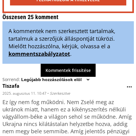
Összesen 25 komment
A kommentek nem szerkesztett tartalmak,
tartalmuk a szerzőjük álláspontját tükrözi.
Mielőtt hozzászólna, kérjük, olvassa el a
kommentszabályzatot
.
Kommentek frissítése
Sorrend:
Tiszafa
•••
2025. augusztus 11. 10:47
•
Szerkesztve
Ez így nem fog működni. Nem Zselé meg az 
ukránok miatt, hanem ez a kikényszerítés nélküli 
vágyállom-béke a világon sehol se működne. Amíg 
Ukrajna nincs kilátástalan helyzetbe hozva, addig 
nem megy bele semmibe. Amíg jelentős pénzügyi 