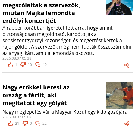
megszólaltak a szervezők,
miután Majka lemondta
erdélyi koncertjét
A rapper korábban ígéretet tett arra, hogy amint
biztonságosan megoldható, kárpótolják a
sepsiszentgyörgyi közönséget, és megértést kértek a
rajongóktól. A szervezők még nem tudták összeszámolni
az anyagi kárt, amit a lemondás okozott.
2026.08.07 05:38
1
10
40
Nagy erőkkel keresi az
ország a férfit, aki
megitatott egy gólyát
Nagy meglepetés vár a Magyar Közút egyik dolgozójára.
2026.08.07 05:08
21
0
22