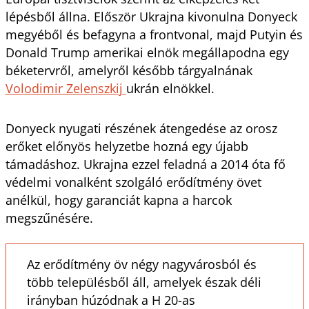
lépésből állna. Először Ukrajna kivonulna Donyeck
megyéből és befagyna a frontvonal, majd Putyin és
Donald Trump amerikai elnök megállapodna egy
béketervről, amelyről később tárgyalnának
Volodimir Zelenszkij
ukrán elnökkel.
Donyeck nyugati részének átengedése az orosz
erőket előnyös helyzetbe hozná egy újabb
támadáshoz. Ukrajna ezzel feladná a 2014 óta fő
védelmi vonalként szolgáló erődítmény övet
anélkül, hogy garanciát kapna a harcok
megszűnésére.
Az erődítmény öv négy nagyvárosból és
több településből áll, amelyek észak déli
irányban húzódnak a H 20-as