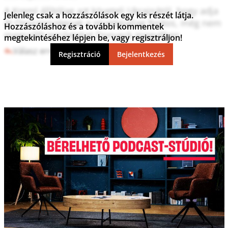
A Kreml állítólag azt követeli Ukrajnától, hogy adja 
Jelenleg csak a hozzászólások egy kis részét látja.
át Oroszországnak a stratégiailag fontos, még nem 
Hozzászóláshoz és a további kommentek
megszállt területeket Donyeck megyében.
megtekintéséhez lépjen be, vagy regisztráljon!
Válasz erre
2
0
Regisztráció
Bejelentkezés