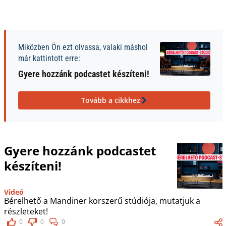
Miközben Ön ezt olvassa, valaki máshol
már kattintott erre:
Gyere hozzánk podcastet készíteni!
Tovább a cikkhez
Gyere hozzánk podcastet
készíteni!
Videó
Bérelhető a Mandiner korszerű stúdiója, mutatjuk a
részleteket!
0
0
0