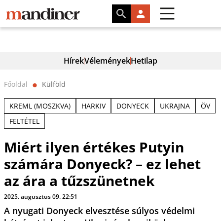
Hírek
Vélemények
Hetilap
Főoldal
Külföld
⬤
KREML (MOSZKVA)
HARKIV
DONYECK
UKRAJNA
ÖV
FELTÉTEL
Miért ilyen értékes Putyin
számára Donyeck? – ez lehet
az ára a tűzszünetnek
2025. augusztus 09. 22:51
A nyugati Donyeck elvesztése súlyos védelmi