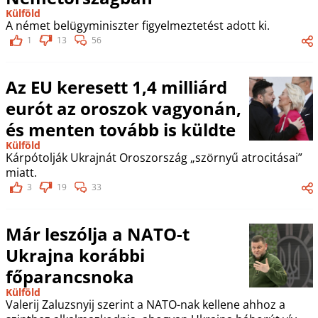
Külföld
A német belügyminiszter figyelmeztetést adott ki.
1
13
56
Az EU keresett 1,4 milliárd
eurót az oroszok vagyonán,
és menten tovább is küldte
Külföld
Kárpótolják Ukrajnát Oroszország „szörnyű atrocitásai”
miatt.
3
19
33
Már leszólja a NATO-t
Ukrajna korábbi
főparancsnoka
Külföld
Valerij Zaluzsnyij szerint a NATO-nak kellene ahhoz a