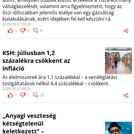
adott, amelyben többek között értékelte a Tisza-kormány
válságkezelését, valamint arra figyelmeztettt, hogy az
őszi időszakban jelentős esélye van egy gázválság
kialakulásának, ezért idejében fel kell készülni rá.
2026.08.07 07:29
5
0
8
KSH: júliusban 1,2
százalékra csökkent az
infláció
Az élelmiszerek ára 1,1 százalékkal – a vendéglátási
szolgáltatások nélkül 4,4 százalékkal – csökkent.
2026.08.07 06:53
1
1
35
„Anyagi veszteség
kétségtelenül
keletkezett” –