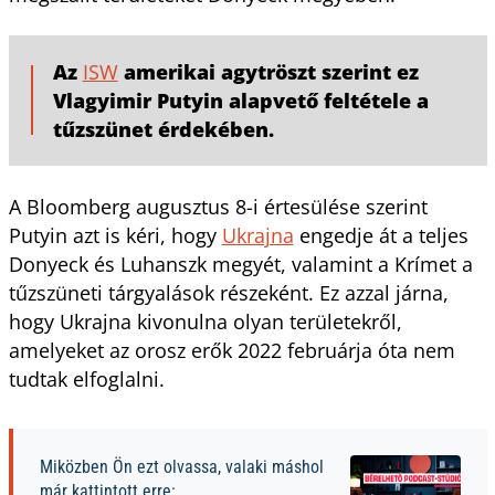
Az
ISW
amerikai agytröszt szerint ez
Vlagyimir Putyin alapvető feltétele a
tűzszünet érdekében.
A Bloomberg augusztus 8-i értesülése szerint
Putyin azt is kéri, hogy
Ukrajna
engedje át a teljes
Donyeck és Luhanszk megyét, valamint a Krímet a
tűzszüneti tárgyalások részeként. Ez azzal járna,
hogy Ukrajna kivonulna olyan területekről,
amelyeket az orosz erők 2022 februárja óta nem
tudtak elfoglalni.
Miközben Ön ezt olvassa, valaki máshol
már kattintott erre: