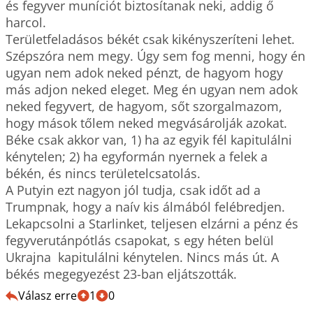
és fegyver muníciót biztosítanak neki, addig ő 
harcol.

Területfeladásos békét csak kikényszeríteni lehet. 
Szépszóra nem megy. Úgy sem fog menni, hogy én 
ugyan nem adok neked pénzt, de hagyom hogy 
más adjon neked eleget. Meg én ugyan nem adok 
neked fegyvert, de hagyom, sőt szorgalmazom, 
hogy mások tőlem neked megvásárolják azokat. 

Béke csak akkor van, 1) ha az egyik fél kapitulálni 
kénytelen; 2) ha egyformán nyernek a felek a 
békén, és nincs területelcsatolás. 

A Putyin ezt nagyon jól tudja, csak időt ad a 
Trumpnak, hogy a naív kis álmából felébredjen. 

Lekapcsolni a Starlinket, teljesen elzárni a pénz és 
fegyverutánpótlás csapokat, s egy héten belül 
Ukrajna  kapitulálni kénytelen. Nincs más út. A 
békés megegyezést 23-ban eljátszották.
Válasz erre
1
0