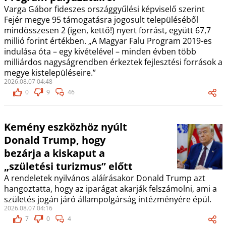
Varga Gábor fideszes országgyűlési képviselő szerint
Fejér megye 95 támogatásra jogosult településéből
mindösszesen 2 (igen, kettő!) nyert forrást, együtt 67,7
millió forint értékben. „A Magyar Falu Program 2019-es
indulása óta – egy kivételével – minden évben több
milliárdos nagyságrendben érkeztek fejlesztési források a
megye kistelepüléseire.”
2026.08.07 04:48
0
9
46
Kemény eszközhöz nyúlt
Donald Trump, hogy
bezárja a kiskaput a
„születési turizmus” előtt
A rendeletek nyilvános aláírásakor Donald Trump azt
hangoztatta, hogy az iparágat akarják felszámolni, ami a
születés jogán járó állampolgárság intézményére épül.
2026.08.07 04:16
7
0
4