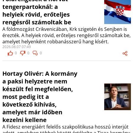
tengerpartoknál: a
helyiek rövid, erőteljes
rengésről számoltak be
A földmozgást Crikvenicában, Krk szigetén és Senjben is
érezték. A helyiek rövid, erőteljes rengésről számoltak be,
amelyet helyenként robbanásszerű hang kísért.
2026.08.07 07:49
0
0
0
Hortay Olivér: A kormány
a paksi helyzetre nem
készült fel megfelelően,
most pedig itt a
következő kihívás,
amelyet már időben
kezelni kellene
A Fidesz energiáért felelős szakpolitikusa hosszú interjút