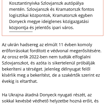
Kosztantinyivka Szlovjanszk autópálya
mentén. Szlovjanszk és Kramatorszk fontos
logisztikai központok, Kramatorszk egyben
Donyeck megye ideiglenes közigazgatási
központja és jelentős ipari város.
Az ukrán hadsereg az elmúlt 11 évben komoly
erőforrásokat fordított e védvonal megerősítésére.
Az orosz erők 2022-ben nem tudták elfoglalni
Szlovjanszkot, és azóta is sikertelenül próbálják
bekeríteni a térséget. Jelenleg délnyugat felől
kísérlik meg a bekerítést, de a szakértők szerint ez
évekig is eltarthat.
Ha Ukrajna átadná Donyeck nyugati részét, az
sokkal kevésbé védhető helyzetbe hozná erőit, és