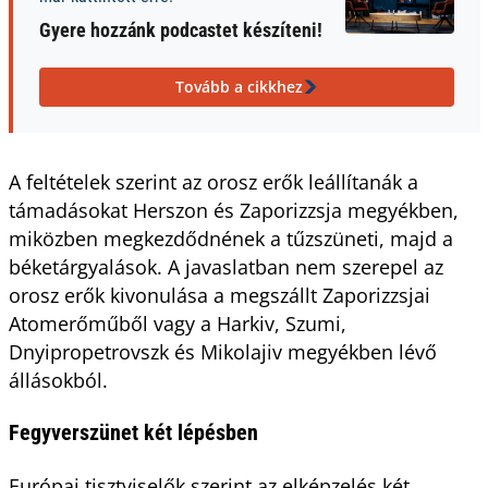
Gyere hozzánk podcastet készíteni!
Tovább a cikkhez
A feltételek szerint az orosz erők leállítanák a
támadásokat Herszon és Zaporizzsja megyékben,
miközben megkezdődnének a tűzszüneti, majd a
béketárgyalások. A javaslatban nem szerepel az
orosz erők kivonulása a megszállt Zaporizzsjai
Atomerőműből vagy a Harkiv, Szumi,
Dnyipropetrovszk és Mikolajiv megyékben lévő
állásokból.
Fegyverszünet két lépésben
Európai tisztviselők szerint az elképzelés két