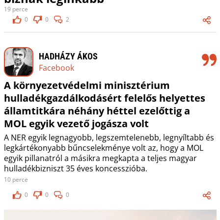
19 perce
0
0
2
HADHÁZY ÁKOS
Facebook
A környezetvédelmi minisztérium
hulladékgazdálkodásért felelős helyettes
államtitkára néhány héttel ezelőttig a
MOL egyik vezető jogásza volt
A NER egyik legnagyobb, legszemtelenebb, legnyíltabb és
legkártékonyabb bűncselekménye volt az, hogy a MOL
egyik pillanatról a másikra megkapta a teljes magyar
hulladékbizniszt 35 éves koncesszióba.
10 perce
0
0
0