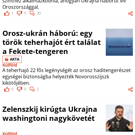
szinthez alkalmazkodnia, ahogyan Ukrajna háborút vív
Oroszországgal.
1
5
30
Orosz-ukrán háború: egy
török teherhajót ért találat
a Fekete-tengeren
AKTA
Külföld
A teherhajó 22 fős legénységét az orosz haditengerészet
egységei biztonságba helyezték Novorosszijszk
kikötőjében.
0
0
2
Zelenszkij kirúgta Ukrajna
washingtoni nagykövetét
Külföld