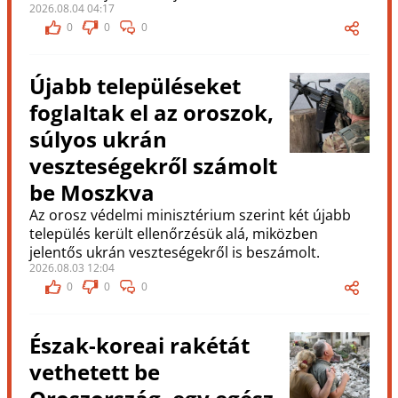
2026.08.04 04:17
0
0
0
Újabb településeket
foglaltak el az oroszok,
súlyos ukrán
veszteségekről számolt
be Moszkva
Az orosz védelmi minisztérium szerint két újabb
település került ellenőrzésük alá, miközben
jelentős ukrán veszteségekről is beszámolt.
2026.08.03 12:04
0
0
0
Észak-koreai rakétát
vethetett be