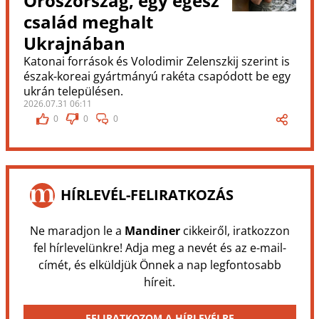
Oroszország, egy egész
család meghalt
Ukrajnában
Katonai források és Volodimir Zelenszkij szerint is
észak-koreai gyártmányú rakéta csapódott be egy
ukrán településen.
2026.07.31 06:11
0
0
0
HÍRLEVÉL-FELIRATKOZÁS
Ne maradjon le a
Mandiner
cikkeiről, iratkozzon
fel hírlevelünkre! Adja meg a nevét és az e-mail-
címét, és elküldjük Önnek a nap legfontosabb
híreit.
FELIRATKOZOM A HÍRLEVÉLRE