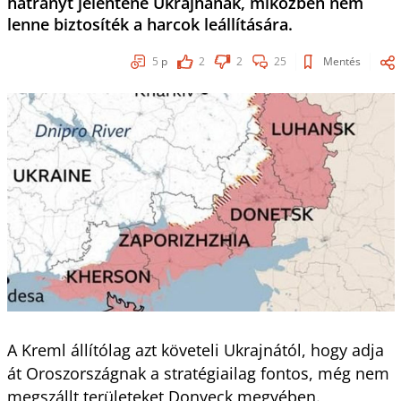
hátrányt jelentene Ukrajnának, miközben nem
lenne biztosíték a harcok leállítására.
5
p
2
2
25
Mentés
A Kreml állítólag azt követeli Ukrajnától, hogy adja
át Oroszországnak a stratégiailag fontos, még nem
megszállt területeket Donyeck megyében.