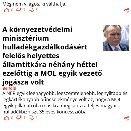
Még nem világos, ki válthatja.
0
7
5
A környezetvédelmi
minisztérium
hulladékgazdálkodásért
felelős helyettes
államtitkára néhány héttel
ezelőttig a MOL egyik vezető
jogásza volt
Belföld
A NER egyik legnagyobb, legszemtelenebb, legnyíltabb és
legkártékonyabb bűncselekménye volt az, hogy a MOL
egyik pillanatról a másikra megkapta a teljes magyar
hulladékbizniszt 35 éves koncesszióba.
0
1
1