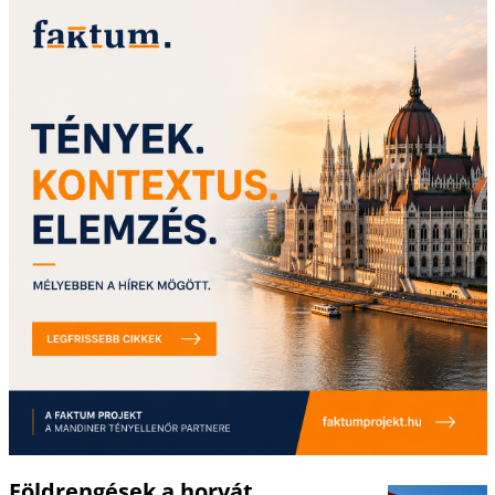
Földrengések a horvát