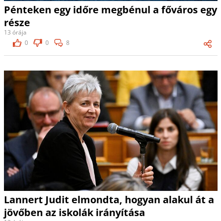
Pénteken egy időre megbénul a főváros egy
része
13 órája
0
0
8
Lannert Judit elmondta, hogyan alakul át a
jövőben az iskolák irányítása