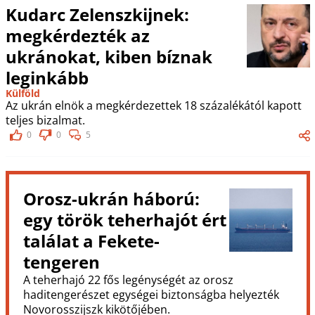
Kudarc Zelenszkijnek:
megkérdezték az
ukránokat, kiben bíznak
leginkább
Külföld
Az ukrán elnök a megkérdezettek 18 százalékától kapott
teljes bizalmat.
0
0
5
Orosz-ukrán háború:
egy török teherhajót ért
találat a Fekete-
tengeren
A teherhajó 22 fős legénységét az orosz
haditengerészet egységei biztonságba helyezték
Novorosszijszk kikötőjében.