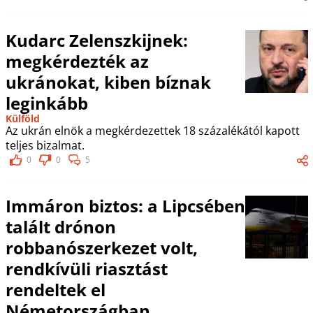
Kudarc Zelenszkijnek:
megkérdezték az
ukránokat, kiben bíznak
leginkább
Külföld
Az ukrán elnök a megkérdezettek 18 százalékától kapott
teljes bizalmat.
0
0
5
Immáron biztos: a Lipcsében
talált drónon
robbanószerkezet volt,
rendkívüli riasztást
rendeltek el
Németországban