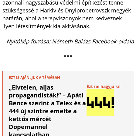
azonnali nagyszabású védelmi építkezést tenne
szükségessé a Harkiv és Dnyipropetrovszk megyék
határán, ahol a terepviszonyok nem kedveznek
ilyen létesítmények kialakításának.
Nyitókép forrása: Németh Balázs Facebook-oldala
***
EZT IS AJÁNLJUK A TÉMÁBAN
„Elvtelen, aljas
Ezt ne hagyja ki!
propagandisták!” – Apáti
Bence szerint a Telex és a
444 új szintre emelte a
kettős mércét
Dopemannel
kapcsolatban