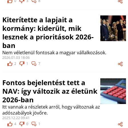
0
3
8
Kiterítette a lapjait a
kormány: kiderült, mik
lesznek a prioritások 2026-
ban
Nem véletlenül fontosak a magyar vállalkozások.
2026.01.03 18:06
2
1
7
Fontos bejelentést tett a
NAV: így változik az életünk
2026-ban
Itt vannak a részletek arról, hogy változnak az
adószabályok jövőre.
2025.12.22 09:41
4
0
1