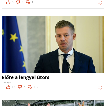
0
3
1
Előre a lengyel úton!
3 órája
12
7
112