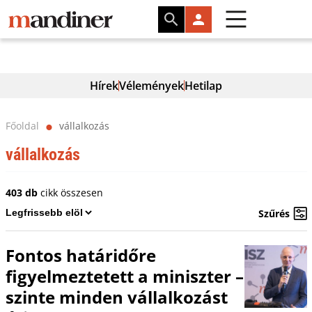
Hírek
Vélemények
Hetilap
Főoldal
vállalkozás
⬤
vállalkozás
403 db
cikk összesen
Szűrés
Fontos határidőre
figyelmeztetett a miniszter –
szinte minden vállalkozást