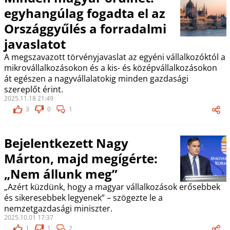
egyhangúlag fogadta el az
Országgyűlés a forradalmi
javaslatot
A megszavazott törvényjavaslat az egyéni vállalkozóktól a
mikrovállalkozásokon és a kis- és középvállalkozásokon
át egészen a nagyvállalatokig minden gazdasági
szereplőt érint.
2025.11.18 21:49
3
0
1
Bejelentkezett Nagy
Márton, majd megígérte:
„Nem állunk meg”
„Azért küzdünk, hogy a magyar vállalkozások erősebbek
és sikeresebbek legyenek” – szögezte le a
nemzetgazdasági miniszter.
2025.10.01 17:37
1
1
2