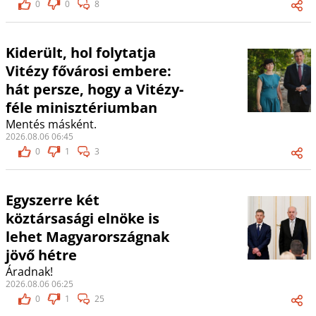
0
0
8
Kiderült, hol folytatja
Vitézy fővárosi embere:
hát persze, hogy a Vitézy-
féle minisztériumban
Mentés másként.
2026.08.06 06:45
0
1
3
Egyszerre két
köztársasági elnöke is
lehet Magyarországnak
jövő hétre
Áradnak!
2026.08.06 06:25
0
1
25