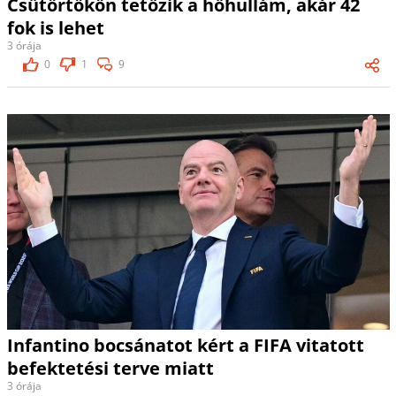
Csütörtökön tetőzik a hőhullám, akár 42
fok is lehet
3 órája
0
1
9
Infantino bocsánatot kért a FIFA vitatott
befektetési terve miatt
3 órája