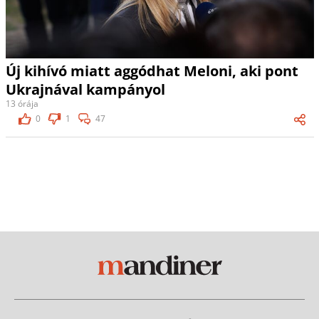
Új kihívó miatt aggódhat Meloni, aki pont
Ukrajnával kampányol
13 órája
0
1
47