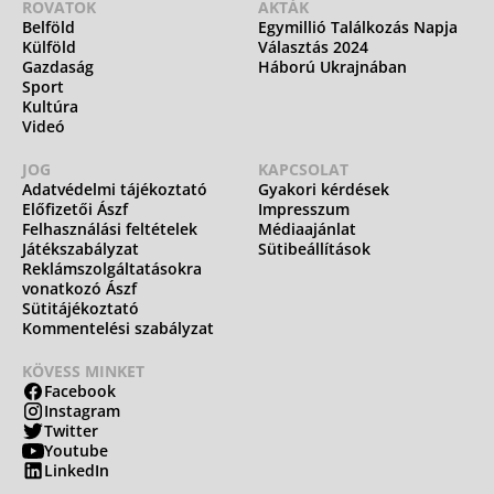
ROVATOK
AKTÁK
Belföld
Egymillió Találkozás Napja
Külföld
Választás 2024
Gazdaság
Háború Ukrajnában
Sport
Kultúra
Videó
JOG
KAPCSOLAT
Adatvédelmi tájékoztató
Gyakori kérdések
Előfizetői Ászf
Impresszum
Felhasználási feltételek
Médiaajánlat
Játékszabályzat
Sütibeállítások
Reklámszolgáltatásokra
vonatkozó Ászf
Sütitájékoztató
Kommentelési szabályzat
KÖVESS MINKET
Facebook
Instagram
Twitter
Youtube
LinkedIn