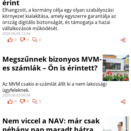
érint
Elhangzott, a kormány célja egy olyan szabályozási
környezet kialakítása, amely egyszerre garantálja az
ország digitális biztonságát, és támogatja a hazai
vállalkozások működését.
2026.06.06 12:54
0
0
0
Megszűnnek bizonyos MVM-
es számlák – Ön is érintett?
Az MVM csakis e-számlát állít ki a nem lakossági
ügyfeleknek.
2026.06.03 06:04
0
0
5
Nem viccel a NAV: már csak
néhány nap maradt hátra,