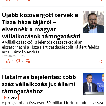
Újabb kiszivárgott tervek a
Tisza háza tájáról –
elvennék a magyar
vállalkozások támogatását!
A vállalkozásoktól is jelentős összegeket akar
elcsatornázni a Tisza Párt gazdaságpolitikájáért felelős
arca, Kármán András.
2025.09.22 14:25
0
2
5
Hatalmas bejelentés: több
száz vállalkozás jut állami
támogatáshoz
VIDEÓ
A programban összesen 50 milliárd forintot adnak vissza