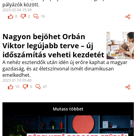
pályázók között.
2025.02.04 15:39
0
2
16
Nagyon bejöhet Orbán
Viktor legújabb terve – új
időszámítás veheti kezdetét
A nehéz esztendők után idén új erőre kaphat a magyar
gazdaság, és az életszínvonal ismét dinamikusan
emelkedhet.
2025.01.10 05:40
10
6
47
Mutass többet