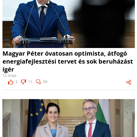
Magyar Péter óvatosan optimista, átfogó
energiafejlesztési tervet és sok beruházást
ígér
12 órája
3
11
99