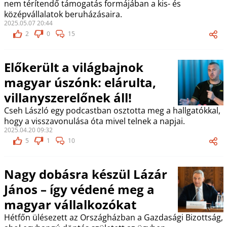
nem térítendő támogatás formájában a kis- és
középvállalatok beruházásaira.
2025.05.07 20:44
2
0
15
Előkerült a világbajnok
magyar úszónk: elárulta,
villanyszerelőnek áll!
Cseh László egy podcastban osztotta meg a hallgatókkal,
hogy a visszavonulása óta mivel telnek a napjai.
2025.04.20 09:32
5
1
10
Nagy dobásra készül Lázár
János – így védené meg a
magyar vállalkozókat
Hétfőn ülésezett az Országházban a Gazdasági Bizottság,