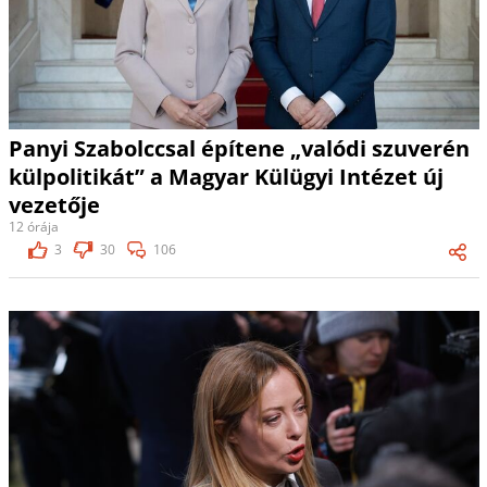
Panyi Szabolccsal építene „valódi szuverén
külpolitikát” a Magyar Külügyi Intézet új
vezetője
12 órája
3
30
106