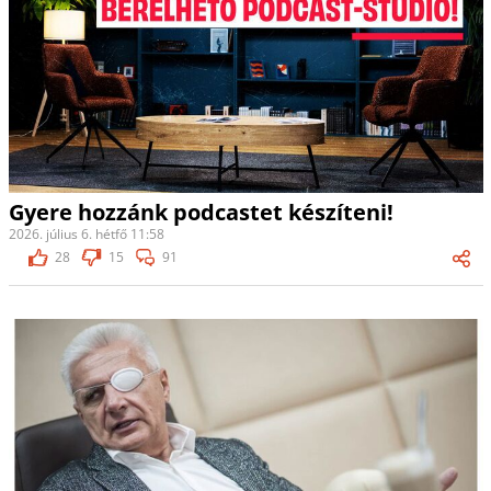
Gyere hozzánk podcastet készíteni!
2026. július 6. hétfő 11:58
28
15
91