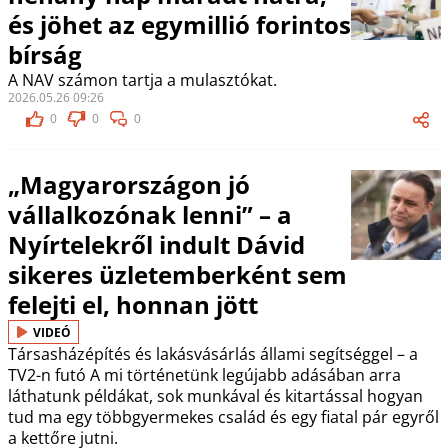
és jöhet az egymillió forintos
bírság
A NAV számon tartja a mulasztókat.
2026.05.26 09:26
0
0
0
„Magyarországon jó
vállalkozónak lenni” – a
Nyírtelekről indult Dávid
sikeres üzletemberként sem
felejti el, honnan jött
VIDEÓ
Társasházépítés és lakásvásárlás állami segítséggel – a
TV2-n futó A mi történetünk legújabb adásában arra
láthatunk példákat, sok munkával és kitartással hogyan
tud ma egy többgyermekes család és egy fiatal pár egyről
a kettőre jutni.