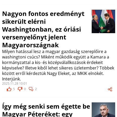
Nagyon fontos eredményt
sikerült elérni
Washingtonban, ez óriási
versenyelőnyt jelent
Magyarországnak
Milyen hatással lesz a magyar gazdaság szereplőire a
washingtoni csúcs? Miként működik együtt a Kamara a
kormányzattal a kis- és középválallkozások érdekeit
képviselve? Illetve kiből lehet sikeres üzletember? Többek
között erről kérdeztük Nagy Eleket, az MKIK elnökét.
Interjúnk.
2025.11.28 10:01
5
0
2
Így még senki sem égette be
Magyar Péteréket: egy