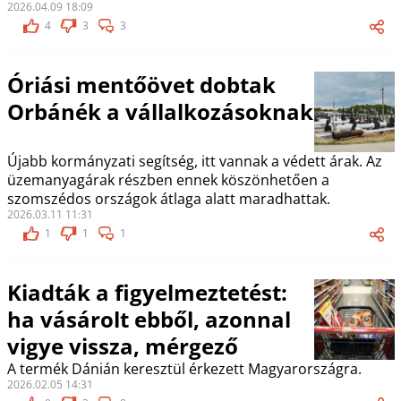
2026.04.09 18:09
4
3
3
Óriási mentőövet dobtak
Orbánék a vállalkozásoknak
Újabb kormányzati segítség, itt vannak a védett árak. Az
üzemanyagárak részben ennek köszönhetően a
szomszédos országok átlaga alatt maradhattak.
2026.03.11 11:31
1
1
1
Kiadták a figyelmeztetést:
ha vásárolt ebből, azonnal
vigye vissza, mérgező
A termék Dánián keresztül érkezett Magyarországra.
2026.02.05 14:31