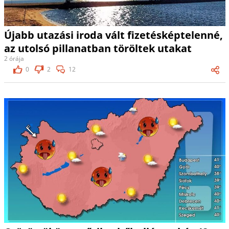
Újabb utazási iroda vált fizetésképtelenné,
az utolsó pillanatban töröltek utakat
2 órája
0
2
12