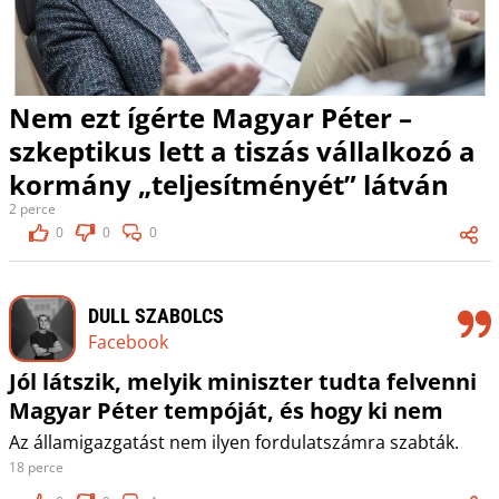
Nem ezt ígérte Magyar Péter –
szkeptikus lett a tiszás vállalkozó a
kormány „teljesítményét” látván
2 perce
0
0
0
DULL SZABOLCS
Facebook
Jól látszik, melyik miniszter tudta felvenni
Magyar Péter tempóját, és hogy ki nem
Az államigazgatást nem ilyen fordulatszámra szabták.
18 perce