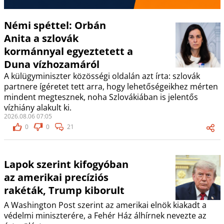
Némi spéttel: Orbán
Anita a szlovák
kormánnyal egyeztetett a
Duna vízhozamáról
A külügyminiszter közösségi oldalán azt írta: szlovák
partnere ígéretet tett arra, hogy lehetőségeikhez mérten
mindent megtesznek, noha Szlovákiában is jelentős
vízhiány alakult ki.
2026.08.06 07:05
0
0
21
Lapok szerint kifogyóban
az amerikai precíziós
rakéták, Trump kiborult
A Washington Post szerint az amerikai elnök kiakadt a
védelmi miniszterére, a Fehér Ház álhírnek nevezte az