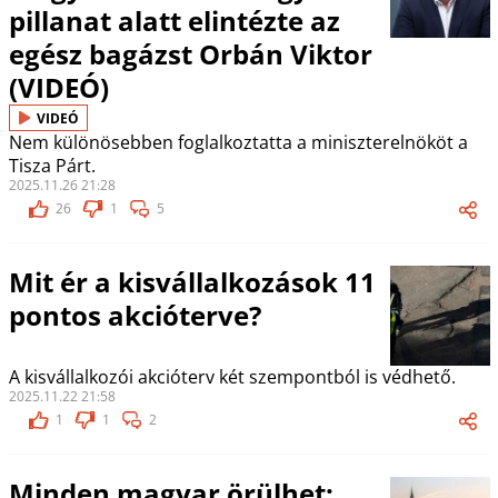
pillanat alatt elintézte az
egész bagázst Orbán Viktor
(VIDEÓ)
VIDEÓ
Nem különösebben foglalkoztatta a miniszterelnököt a
Tisza Párt.
2025.11.26 21:28
26
1
5
Mit ér a kisvállalkozások 11
pontos akcióterve?
A kisvállalkozói akcióterv két szempontból is védhető.
2025.11.22 21:58
1
1
2
Minden magyar örülhet: