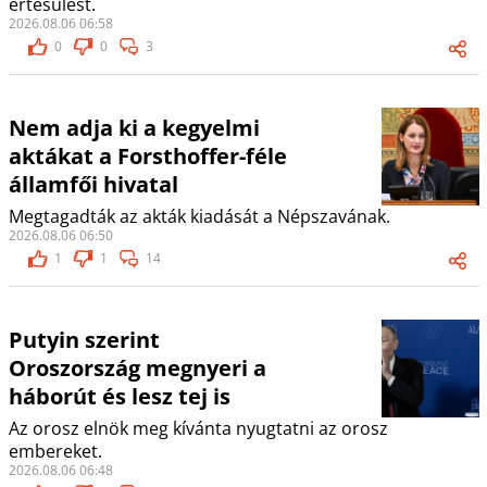
értesülést.
2026.08.06 06:58
0
0
3
Nem adja ki a kegyelmi
aktákat a Forsthoffer-féle
államfői hivatal
Megtagadták az akták kiadását a Népszavának.
2026.08.06 06:50
1
1
14
Putyin szerint
Oroszország megnyeri a
háborút és lesz tej is
Az orosz elnök meg kívánta nyugtatni az orosz
embereket.
2026.08.06 06:48