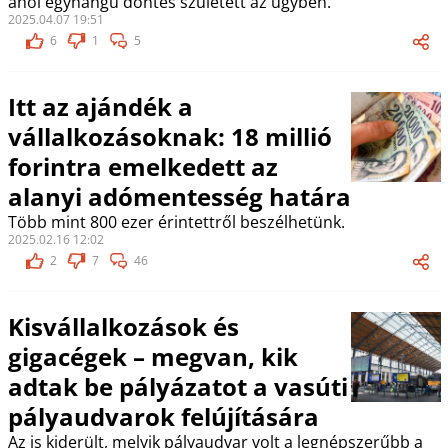
ahol egyhangú döntés született az ügyben.
2025.04.07 19:51
6
1
5
Itt az ajándék a
vállalkozásoknak: 18 millió
forintra emelkedett az
alanyi adómentesség határa
Több mint 800 ezer érintettről beszélhetünk.
2025.02.16 12:02
2
7
46
Kisvállalkozások és
gigacégek – megvan, kik
adtak be pályázatot a vasúti
pályaudvarok felújítására
Az is kiderült, melyik pályaudvar volt a legnépszerűbb a